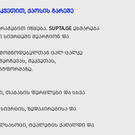
ᲙᲕᲔᲗᲘᲗ, ᲥᲐᲝᲡᲘᲡ ᲒᲐᲠᲔᲨᲔ
ᲠᲐᲒᲔᲑᲘᲗ ᲘᲬᲧᲔᲑᲐ.
SUPTA.GE
ᲔᲮᲛᲐᲠᲔᲑᲐ
 ᲡᲘᲕᲠᲪᲔᲨᲘ ᲨᲔᲐᲠᲩᲘᲝᲜ ᲓᲐ
Ა ᲛᲝᲛᲬᲝᲓᲔᲑᲔᲚᲗᲐᲜ ᲪᲐᲚ-ᲪᲐᲚᲙᲔ
ᲨᲔᲠᲩᲔᲕᲐᲡ, ᲨᲔᲙᲕᲔᲗᲐᲡ,
ᲐᲢᲤᲝᲠᲛᲐᲖᲔ.
Ი, ᲗᲐᲑᲐᲮᲘᲡ ᲤᲣᲠᲪᲚᲔᲑᲘ ᲓᲐ ᲡᲮᲕᲐ
ᲡᲘᲕᲠᲪᲘᲡ, ᲖᲔᲓᲐᲞᲘᲠᲔᲑᲘᲡᲐ ᲓᲐ
ᲔᲚᲡᲐᲮᲝᲪᲘ, ᲢᲣᲐᲚᲔᲢᲘᲡ ᲥᲐᲦᲐᲚᲓᲘ ᲓᲐ