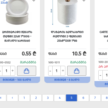
ᲔᲠᲗᲯᲔᲠᲐᲓᲘ ᲛᲣᲧᲐᲝᲡ
ᲚᲐᲖᲔᲠᲘᲡ ᲮᲔᲚᲡᲐᲮᲝᲪᲘ
CARTE
ᲗᲔᲤᲨᲘ 22ᲡᲛ 1*100Ც -
ᲠᲣᲚᲝᲜᲘ 2-ᲤᲔᲜᲘᲐᲜᲘ
ᲮᲡ
ᲛᲐᲦᲐᲚᲘ ᲮᲐᲠᲘᲡᲮᲘ
25ᲡᲛ*130Მ 1*6Ც
0.55 ₾
10.5 ₾
ᲤᲐᲡᲘ
ᲤᲐᲡᲘ
ᲤᲐᲡᲘ
ᲛᲐᲠᲐᲒᲨᲘᲐ
ᲛᲐᲠᲐᲒᲨᲘᲐ
1610-20
610-0552
1610-1011
ᲐᲠ Ა
-
-
+
+
-
ᲛᲘᲜᲘᲛᲣᲛ - 100 ᲪᲐᲚᲘ
ᲛᲘᲜᲘᲛᲣᲛ - 6 ᲪᲐᲚᲘ
ᲛᲘ
«
‹
1
2
3
4
5
6
7
8