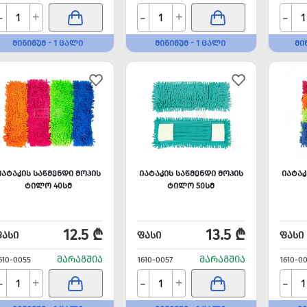
-
-
-
+
+
ᲛᲘᲜᲘᲛᲣᲛ - 1 ᲪᲐᲚᲘ
ᲛᲘᲜᲘᲛᲣᲛ - 1 ᲪᲐᲚᲘ
ᲛᲘ
ᲘᲐᲢᲐᲙᲘᲡ ᲡᲐᲬᲛᲔᲜᲓᲘ ᲛᲝᲞᲘᲡ
ᲘᲐᲢᲐᲙᲘᲡ ᲡᲐᲬᲛᲔᲜᲓᲘ ᲛᲝᲞᲘᲡ
ᲘᲐᲢᲐᲙ
ᲢᲘᲚᲝ 40ᲡᲛ
ᲢᲘᲚᲝ 50ᲡᲛ
12.5 ₾
13.5 ₾
ᲤᲐᲡᲘ
ᲤᲐᲡᲘ
ᲤᲐᲡᲘ
ᲛᲐᲠᲐᲒᲨᲘᲐ
ᲛᲐᲠᲐᲒᲨᲘᲐ
610-0055
1610-0057
1610-0
-
-
-
+
+