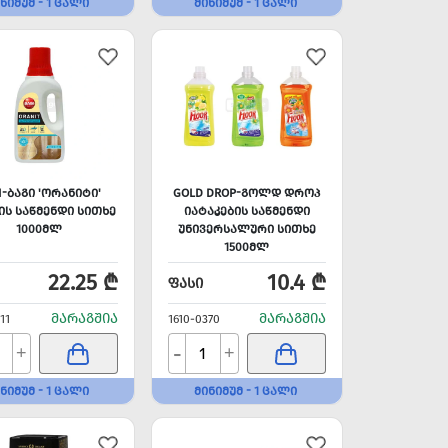
ᲜᲘᲛᲣᲛ - 1 ᲪᲐᲚᲘ
ᲛᲘᲜᲘᲛᲣᲛ - 1 ᲪᲐᲚᲘ
I-ᲑᲐᲒᲘ 'ᲝᲠᲐᲜᲘᲢᲘ'
GOLD DROP-ᲒᲝᲚᲓ ᲓᲠᲝᲞ
ᲘᲡ ᲡᲐᲬᲛᲔᲜᲓᲘ ᲡᲘᲗᲮᲔ
ᲘᲐᲢᲐᲙᲔᲑᲘᲡ ᲡᲐᲬᲛᲔᲜᲓᲘ
1000ᲛᲚ
ᲣᲜᲘᲕᲔᲠᲡᲐᲚᲣᲠᲘ ᲡᲘᲗᲮᲔ
1500ᲛᲚ
22.25 ₾
10.4 ₾
ᲤᲐᲡᲘ
ᲛᲐᲠᲐᲒᲨᲘᲐ
ᲛᲐᲠᲐᲒᲨᲘᲐ
11
1610-0370
-
+
+
ᲜᲘᲛᲣᲛ - 1 ᲪᲐᲚᲘ
ᲛᲘᲜᲘᲛᲣᲛ - 1 ᲪᲐᲚᲘ