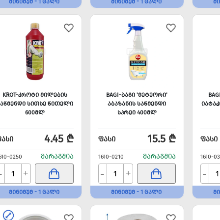
ᲛᲘᲜᲘᲛᲣᲛ - 1 ᲪᲐᲚᲘ
ᲛᲘᲜᲘᲛᲣᲛ - 1 ᲪᲐᲚᲘ
ᲛᲘ
KROT-ᲙᲠᲝᲢᲘ ᲛᲘᲚᲔᲑᲘᲡ
BAGI-ᲑᲐᲒᲘ 'ᲛᲔᲢᲔᲝᲠᲘ'
BAG
ᲐᲬᲛᲔᲜᲓᲘ ᲡᲘᲗᲮᲔ ᲬᲘᲗᲔᲚᲘ
ᲐᲑᲐᲖᲐᲜᲘᲡ ᲡᲐᲬᲛᲔᲜᲓᲘ
ᲘᲐᲢᲐᲙ
600ᲛᲚ
ᲡᲞᲠᲔᲘ 400ᲛᲚ
4.45 ₾
15.5 ₾
ᲤᲐᲡᲘ
ᲤᲐᲡᲘ
ᲤᲐᲡᲘ
ᲛᲐᲠᲐᲒᲨᲘᲐ
ᲛᲐᲠᲐᲒᲨᲘᲐ
610-0250
1610-0210
1610-03
-
-
-
+
+
ᲛᲘᲜᲘᲛᲣᲛ - 1 ᲪᲐᲚᲘ
ᲛᲘᲜᲘᲛᲣᲛ - 1 ᲪᲐᲚᲘ
ᲛᲘ