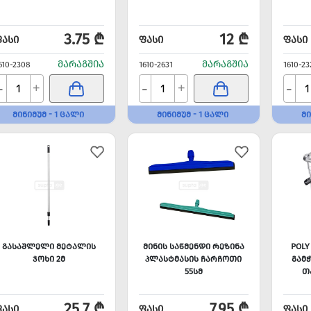
3.75 ₾
12 ₾
ᲤᲐᲡᲘ
ᲤᲐᲡᲘ
ᲤᲐᲡᲘ
ᲛᲐᲠᲐᲒᲨᲘᲐ
ᲛᲐᲠᲐᲒᲨᲘᲐ
610-2308
1610-2631
1610-23
-
-
-
+
+
ᲛᲘᲜᲘᲛᲣᲛ - 1 ᲪᲐᲚᲘ
ᲛᲘᲜᲘᲛᲣᲛ - 1 ᲪᲐᲚᲘ
ᲛᲘ
ᲒᲐᲡᲐᲨᲚᲔᲚᲘ ᲛᲔᲢᲐᲚᲘᲡ
ᲛᲘᲜᲘᲡ ᲡᲐᲬᲛᲔᲜᲓᲘ ᲠᲔᲖᲘᲜᲐ
POLY
ᲯᲝᲮᲘ 2Მ
ᲞᲚᲐᲡᲢᲛᲐᲡᲘᲡ ᲩᲐᲠᲩᲝᲗᲘ
ᲒᲐᲛ
55ᲡᲛ
Თ
25.7 ₾
7.95 ₾
ᲤᲐᲡᲘ
ᲤᲐᲡᲘ
ᲤᲐᲡᲘ