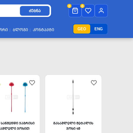
0
0
ᲫᲔᲑᲜᲐ
GEO
ENG
ᲝᲠᲘ
ᲑᲚᲝᲒᲘ
ᲙᲝᲜᲢᲐᲥᲢᲘ
 ᲡᲐᲬᲛᲔᲜᲓᲘ ᲯᲐᲒᲠᲘᲡᲘ
ᲒᲐᲡᲐᲨᲚᲔᲚᲘ ᲛᲔᲢᲐᲚᲘᲡ
ᲡᲐᲨᲚᲔᲚᲘ ᲯᲝᲮᲘᲗ
ᲯᲝᲮᲘ 4Მ