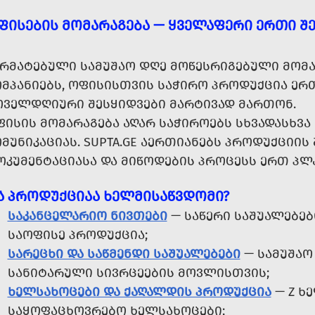
ᲤᲘᲡᲔᲑᲘᲡ ᲛᲝᲛᲐᲠᲐᲒᲔᲑᲐ — ᲧᲕᲔᲚᲐᲤᲔᲠᲘ ᲔᲠᲗᲘ ᲨᲔ
ᲐᲠᲛᲐᲢᲔᲑᲣᲚᲘ ᲡᲐᲛᲣᲨᲐᲝ ᲓᲦᲔ ᲛᲝᲬᲔᲡᲠᲘᲒᲔᲑᲣᲚᲘ ᲛᲝᲛᲐ
ᲝᲛᲞᲐᲜᲘᲔᲑᲡ, ᲝᲤᲘᲡᲘᲡᲗᲕᲘᲡ ᲡᲐᲭᲘᲠᲝ ᲞᲠᲝᲓᲣᲥᲪᲘᲐ ᲔᲠᲗ
ᲝᲕᲔᲚᲓᲦᲘᲣᲠᲘ ᲨᲔᲡᲧᲘᲓᲕᲔᲑᲘ ᲛᲐᲠᲢᲘᲕᲐᲓ ᲛᲐᲠᲗᲝᲜ.
ᲤᲘᲡᲘᲡ ᲛᲝᲛᲐᲠᲐᲒᲔᲑᲐ ᲐᲦᲐᲠ ᲡᲐᲭᲘᲠᲝᲔᲑᲡ ᲡᲮᲕᲐᲓᲐᲡᲮᲕ
ᲛᲣᲜᲘᲙᲐᲪᲘᲐᲡ. SUPTA.GE ᲐᲔᲠᲗᲘᲐᲜᲔᲑᲡ ᲞᲠᲝᲓᲣᲥᲪᲘᲘᲡ 
ᲝᲙᲣᲛᲔᲜᲢᲐᲪᲘᲐᲡᲐ ᲓᲐ ᲛᲘᲬᲝᲓᲔᲑᲘᲡ ᲞᲠᲝᲪᲔᲡᲡ ᲔᲠᲗ ᲞᲚ
Ა ᲞᲠᲝᲓᲣᲥᲪᲘᲐᲐ ᲮᲔᲚᲛᲘᲡᲐᲬᲕᲓᲝᲛᲘ?
ᲡᲐᲙᲐᲜᲪᲔᲚᲐᲠᲘᲝ ᲜᲘᲕᲗᲔᲑᲘ
— ᲡᲐᲬᲔᲠᲘ ᲡᲐᲨᲣᲐᲚᲔᲑᲔᲑ
ᲡᲐᲝᲤᲘᲡᲔ ᲞᲠᲝᲓᲣᲥᲪᲘᲐ;
ᲡᲐᲠᲔᲪᲮᲘ ᲓᲐ ᲡᲐᲬᲛᲔᲜᲓᲘ ᲡᲐᲨᲣᲐᲚᲔᲑᲔᲑᲘ
— ᲡᲐᲛᲣᲨᲐᲝ 
ᲡᲐᲜᲘᲢᲐᲠᲣᲚᲘ ᲡᲘᲕᲠᲪᲔᲔᲑᲘᲡ ᲛᲝᲕᲚᲘᲡᲗᲕᲘᲡ;
ᲮᲔᲚᲡᲐᲮᲝᲪᲔᲑᲘ ᲓᲐ ᲥᲐᲦᲐᲚᲓᲘᲡ ᲞᲠᲝᲓᲣᲥᲪᲘᲐ
— Z Ხ
ᲡᲐᲧᲝᲤᲐᲪᲮᲝᲕᲠᲔᲑᲝ ᲮᲔᲚᲡᲐᲮᲝᲪᲔᲑᲘ;