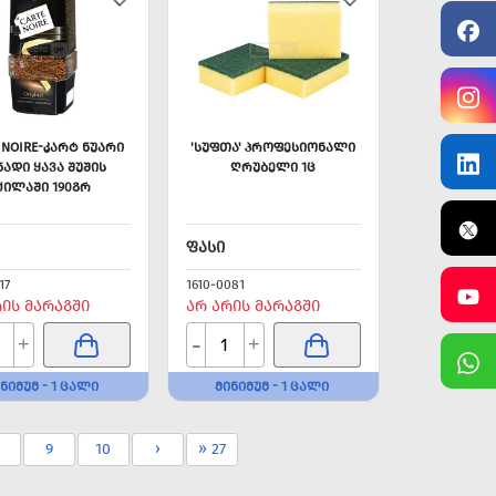
 NOIRE-ᲙᲐᲠᲢ ᲜᲣᲐᲠᲘ
'ᲡᲣᲤᲗᲐ' ᲞᲠᲝᲤᲔᲡᲘᲝᲜᲐᲚᲘ
ᲜᲐᲓᲘ ᲧᲐᲕᲐ ᲨᲣᲨᲘᲡ
ᲦᲠᲣᲑᲔᲚᲘ 1Ც
ᲥᲘᲚᲐᲨᲘ 190ᲒᲠ
ᲤᲐᲡᲘ
17
1610-0081
ᲠᲘᲡ ᲛᲐᲠᲐᲒᲨᲘ
ᲐᲠ ᲐᲠᲘᲡ ᲛᲐᲠᲐᲒᲨᲘ
-
+
+
ᲜᲘᲛᲣᲛ - 1 ᲪᲐᲚᲘ
ᲛᲘᲜᲘᲛᲣᲛ - 1 ᲪᲐᲚᲘ
9
10
›
» 27