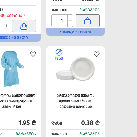
23
ᲛᲐᲠᲐᲒᲨᲘᲐ
1610-2300
ᲠᲘᲡ ᲛᲐᲠᲐᲒᲨᲘ
-
+
+
ᲛᲘᲜᲘᲛᲣᲛ - 1 ᲪᲐᲚᲘ
ᲜᲘᲛᲣᲛ - 0 ᲪᲐᲚᲘ
ᲢᲝᲠᲘᲡ ᲡᲐᲛᲔᲓᲘᲪᲘᲜᲝ
ᲔᲠᲗᲯᲔᲠᲐᲓᲘ ᲛᲣᲧᲐᲝᲡ
ᲐᲗᲘ ᲛᲐᲜᲟᲔᲢᲔᲑᲘᲗ
ᲗᲔᲤᲨᲘ 18ᲡᲛ 1*100Ც -
35ᲒᲠ 1*10Ც
ᲛᲐᲦᲐᲚᲘ ᲮᲐᲠᲘᲡᲮᲘ
1.95 ₾
0.38 ₾
ᲤᲐᲡᲘ
ᲛᲐᲠᲐᲒᲨᲘᲐ
ᲛᲐᲠᲐᲒᲨᲘᲐ
63
1610-0551