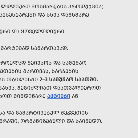
ᲝᲕᲔᲚᲓᲦᲘᲣᲠᲘ ᲛᲝᲮᲛᲐᲠᲔᲑᲘᲡ ᲞᲠᲝᲓᲣᲥᲪᲘᲐ;
ᲐᲥᲡᲔᲡᲣᲐᲠᲔᲑᲘ ᲓᲐ ᲡᲮᲕᲐ ᲓᲐᲛᲮᲛᲐᲠᲔ
ᲙᲣᲠᲘ ᲓᲐ ᲧᲝᲕᲔᲚᲓᲦᲘᲣᲠᲘ
 ᲛᲐᲠᲢᲘᲕᲐᲓ ᲡᲐᲛᲐᲠᲗᲐᲕᲐᲓ.
ᲓᲠᲝᲣᲚᲐᲓ ᲨᲔᲘᲕᲡᲝᲡ ᲓᲐ ᲡᲐᲛᲣᲨᲐᲝ
ᲔᲗᲔᲑᲘᲡ ᲛᲐᲠᲗᲕᲐᲡ, ᲮᲐᲠᲯᲔᲑᲘᲡ
ᲑᲐᲡ ᲗᲑᲘᲚᲘᲡᲨᲘ
2–3 ᲡᲐᲛᲣᲨᲐᲝ ᲡᲐᲐᲗᲨᲘ.
ᲜᲐᲮᲕᲐ, ᲨᲔᲒᲘᲫᲚᲘᲐᲗ ᲓᲐᲐᲗᲕᲐᲚᲘᲔᲠᲝᲗ
ᲐᲮᲝᲗ ᲛᲘᲛᲓᲘᲜᲐᲠᲔ
ᲐᲥᲪᲘᲔᲑᲘ
ᲐᲜ
Ა ᲓᲐ ᲒᲐᲛᲐᲠᲢᲘᲕᲔᲑᲣᲚ ᲨᲔᲙᲕᲔᲗᲘᲡ
ᲬᲠᲐᲤᲘ, ᲝᲠᲒᲐᲜᲘᲖᲔᲑᲣᲚᲘ ᲓᲐ ᲡᲐᲘᲛᲔᲓᲝ.