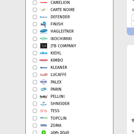
CAMELION
CARTE NOIRE
1
DEFENDER
FINISH
HAGLEITNER
IKOCHIMIKI
JTB COMPANY
KIEHL
KIMBO
KLEANER
LUCAFFE
PALEX
PARIN
PELLINI
SHNEIDER
TESS
TOPCLIN
ZOMA
1
ᲐᲘᲠ ᲕᲘᲙᲘ