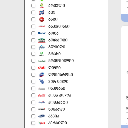
ᲐᲠᲘᲔᲚᲘ
ᲐᲪᲔ
ᲑᲐᲒᲘ
ᲑᲐᲙᲣᲠᲘᲐᲜᲘ
ᲑᲝᲜᲐ
ᲑᲝᲠᲯᲝᲛᲘ
ᲒᲚᲔᲘᲓᲘ
ᲒᲠᲐᲡᲘ
ᲒᲠᲘᲜᲤᲘᲚᲓᲘ
ᲓᲔᲚᲘ
ᲓᲝᲛᲔᲡᲢᲝᲡᲘ
ᲕᲔᲠ ᲜᲔᲚᲘ
ᲘᲐᲙᲝᲑᲡᲘ
ᲙᲝᲙᲐ ᲙᲝᲚᲐ
ᲙᲝᲛᲞᲐᲥᲢᲘ
1
ᲜᲔᲡᲙᲐᲤᲔ
ᲞᲐᲞᲘᲐ
ᲞᲔᲠᲡᲘᲚᲘ