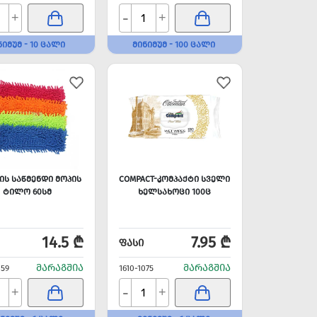
-
+
+
ᲜᲘᲛᲣᲛ - 10 ᲪᲐᲚᲘ
ᲛᲘᲜᲘᲛᲣᲛ - 100 ᲪᲐᲚᲘ
ᲘᲡ ᲡᲐᲬᲛᲔᲜᲓᲘ ᲛᲝᲞᲘᲡ
COMPACT-ᲙᲝᲛᲞᲐᲥᲢᲘ ᲡᲕᲔᲚᲘ
ᲢᲘᲚᲝ 60ᲡᲛ
ᲮᲔᲚᲡᲐᲮᲝᲪᲘ 100Ც
14.5 ₾
7.95 ₾
ᲤᲐᲡᲘ
ᲛᲐᲠᲐᲒᲨᲘᲐ
ᲛᲐᲠᲐᲒᲨᲘᲐ
059
1610-1075
-
+
+