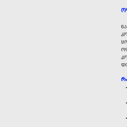
Ო
Წ
Კ
Ყ
Ო
ᲙᲝ
Დ
Რ