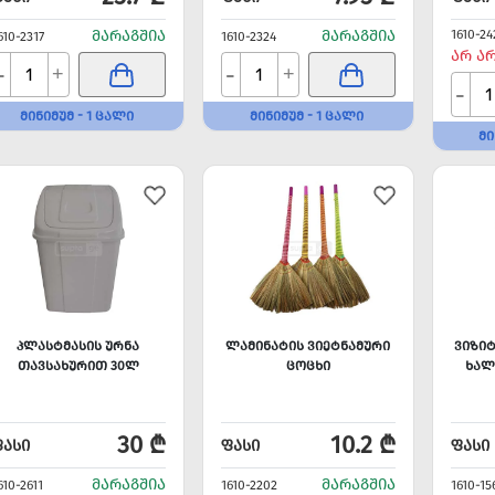
ᲛᲐᲠᲐᲒᲨᲘᲐ
ᲛᲐᲠᲐᲒᲨᲘᲐ
1610-24
610-2317
1610-2324
ᲐᲠ Ა
-
-
+
+
-
ᲛᲘᲜᲘᲛᲣᲛ - 1 ᲪᲐᲚᲘ
ᲛᲘᲜᲘᲛᲣᲛ - 1 ᲪᲐᲚᲘ
ᲛᲘ
ᲞᲚᲐᲡᲢᲛᲐᲡᲘᲡ ᲣᲠᲜᲐ
ᲚᲐᲛᲘᲜᲐᲢᲘᲡ ᲕᲘᲔᲢᲜᲐᲛᲣᲠᲘ
ᲕᲘᲖᲘ
ᲗᲐᲕᲡᲐᲮᲣᲠᲘᲗ 30Ლ
ᲪᲝᲪᲮᲘ
ᲮᲐᲚ
30 ₾
10.2 ₾
ᲤᲐᲡᲘ
ᲤᲐᲡᲘ
ᲤᲐᲡᲘ
ᲛᲐᲠᲐᲒᲨᲘᲐ
ᲛᲐᲠᲐᲒᲨᲘᲐ
610-2611
1610-2202
1610-15