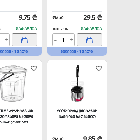
9.75 ₾
29.5 ₾
ᲤᲐᲡᲘ
ᲛᲐᲠᲐᲒᲨᲘᲐ
ᲛᲐᲠᲐᲒᲨᲘᲐ
21
1610-2316
-
+
+
ᲜᲘᲛᲣᲛ - 1 ᲪᲐᲚᲘ
ᲛᲘᲜᲘᲛᲣᲛ - 1 ᲪᲐᲚᲘ
 TIME ᲞᲚᲐᲡᲢᲛᲐᲡᲘᲡ
YORK-ᲘᲝᲠᲙ ᲣᲜᲘᲢᲐᲖᲘᲡ
ᲭᲕᲘᲠᲕᲐᲚᲔ ᲡᲐᲗᲚᲘ
ᲯᲐᲒᲠᲘᲡᲘ ᲡᲐᲓᲒᲐᲛᲘᲗ
ᲐᲕᲡᲐᲮᲣᲠᲘᲗ 5Ლ
9.85 ₾
ᲤᲐᲡᲘ