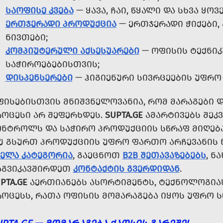
ᲡᲐᲝᲤᲘᲡᲔ ᲙᲕᲔᲑᲐ
— ᲧᲐᲕᲐ, ᲩᲐᲘ, ᲬᲧᲐᲚᲘ ᲓᲐ ᲡᲮᲕᲐ Ყ
ᲔᲠᲗᲯᲔᲠᲐᲓᲘ ᲞᲠᲝᲓᲣᲥᲪᲘᲐ
— ᲔᲠᲗᲯᲔᲠᲐᲓᲘ ᲭᲘᲥᲔᲑᲘ, 
ᲜᲘᲕᲗᲔᲑᲘ;
ᲙᲝᲛᲞᲘᲣᲢᲔᲠᲣᲚᲘ ᲐᲥᲡᲔᲡᲣᲐᲠᲔᲑᲘ
— ᲝᲤᲘᲡᲘᲡ ᲢᲔᲥᲜᲘ
ᲡᲐᲭᲘᲠᲝᲔᲑᲔᲑᲘᲡᲗᲕᲘᲡ;
ᲓᲘᲡᲞᲔᲜᲡᲔᲠᲔᲑᲘ
— ᲰᲘᲒᲘᲔᲜᲣᲠᲘ ᲡᲘᲕᲠᲪᲔᲔᲑᲘᲡ ᲣᲤᲠᲝ
ᲤᲘᲡᲔᲑᲘᲡᲗᲕᲘᲡ ᲛᲜᲘᲨᲕᲜᲔᲚᲝᲕᲐᲜᲘᲐ, ᲠᲝᲛ ᲛᲐᲠᲐᲒᲔᲑᲘ 
ᲠᲝᲪᲔᲡᲘ ᲐᲠ ᲨᲔᲤᲔᲠᲮᲓᲔᲡ.
SUPTA.GE
ᲐᲛᲐᲠᲢᲘᲕᲔᲑᲡ ᲨᲔᲙᲕ
ᲝᲜᲢᲠᲝᲚᲡ ᲓᲐ ᲡᲐᲭᲘᲠᲝ ᲞᲠᲝᲓᲣᲥᲪᲘᲘᲡ ᲡᲬᲠᲐᲤ ᲛᲘᲦᲔ
Უ ᲒᲡᲣᲠᲗ ᲞᲠᲝᲓᲣᲥᲪᲘᲘᲡ ᲣᲤᲠᲝ ᲤᲐᲠᲗᲝ ᲐᲠᲩᲔᲕᲐᲜᲘᲡ 
ᲕᲔᲚᲐ ᲙᲐᲢᲔᲒᲝᲠᲘᲐ
, ᲒᲐᲔᲪᲜᲝᲗ
B2B ᲨᲔᲗᲐᲕᲐᲖᲔᲑᲔᲑᲡ
, Ნ
ᲐᲒᲕᲘᲙᲐᲕᲨᲘᲠᲓᲔᲗ
ᲙᲝᲜᲢᲐᲥᲢᲘᲡ ᲒᲕᲔᲠᲓᲘᲓᲐᲜ
.
PTA.GE
ᲐᲔᲠᲗᲘᲐᲜᲔᲑᲡ ᲐᲡᲝᲠᲢᲘᲛᲔᲜᲢᲡ, ᲢᲔᲥᲜᲝᲚᲝᲒᲘᲐᲡ
ᲠᲝᲪᲔᲡᲡ, ᲠᲐᲗᲐ ᲝᲤᲘᲡᲘᲡ ᲛᲝᲛᲐᲠᲐᲒᲔᲑᲐ ᲘᲧᲝᲡ ᲣᲤᲠᲝ Ს