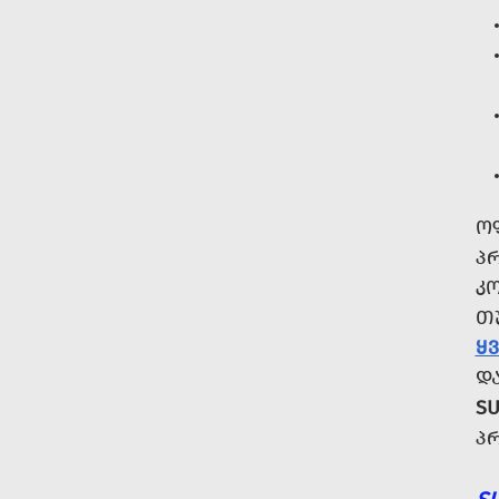
Ო
Პ
Კ
Თ
Ყ
Დ
SU
Პ