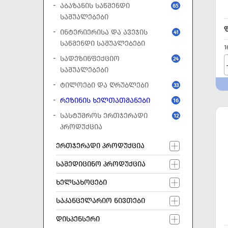
ᲐᲑᲐᲖᲐᲜᲘᲡ ᲡᲐᲬᲛᲔᲜᲓᲘ
65
ᲡᲐᲨᲣᲐᲚᲔᲑᲔᲑᲘ
ᲘᲜᲢᲔᲠᲘᲔᲠᲘᲡᲐ ᲓᲐ ᲐᲕᲔᲯᲘᲡ
41
ᲡᲐᲬᲛᲔᲜᲓᲘ ᲡᲐᲨᲣᲐᲚᲔᲑᲔᲑᲘ
1
ᲡᲐᲓᲔᲖᲘᲜᲤᲔᲥᲪᲘᲝ
24
ᲡᲐᲨᲣᲐᲚᲔᲑᲔᲑᲘ
ᲢᲘᲚᲝᲔᲑᲘ ᲓᲐ ᲦᲠᲣᲑᲚᲔᲑᲘ
33
ᲠᲔᲖᲘᲜᲘᲡ ᲮᲔᲚᲗᲐᲗᲛᲐᲜᲔᲑᲘ
16
ᲡᲐᲡᲢᲣᲛᲠᲝᲡ ᲔᲠᲗᲯᲔᲠᲐᲓᲘ
12
ᲞᲠᲝᲓᲣᲥᲪᲘᲐ
ᲔᲠᲗᲯᲔᲠᲐᲓᲘ ᲞᲠᲝᲓᲣᲥᲪᲘᲐ
ᲡᲐᲛᲔᲓᲘᲪᲘᲜᲝ ᲞᲠᲝᲓᲣᲥᲪᲘᲐ
ᲮᲔᲚᲡᲐᲮᲝᲪᲔᲑᲘ
ᲡᲐᲙᲐᲜᲪᲔᲚᲐᲠᲘᲝ ᲜᲘᲕᲗᲔᲑᲘ
ᲓᲘᲡᲞᲔᲜᲡᲔᲠᲘ