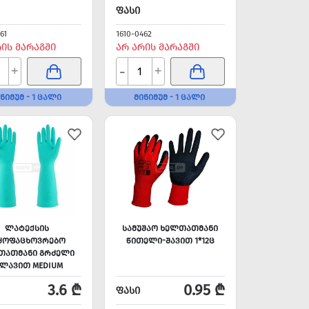
ᲤᲐᲡᲘ
61
1610-0462
ᲠᲘᲡ ᲛᲐᲠᲐᲒᲨᲘ
ᲐᲠ ᲐᲠᲘᲡ ᲛᲐᲠᲐᲒᲨᲘ
-
+
+
ᲜᲘᲛᲣᲛ - 1 ᲪᲐᲚᲘ
ᲛᲘᲜᲘᲛᲣᲛ - 1 ᲪᲐᲚᲘ
ᲚᲐᲢᲔᲥᲡᲘᲡ
ᲡᲐᲛᲣᲨᲐᲝ ᲮᲔᲚᲗᲐᲗᲛᲐᲜᲘ
ᲧᲝᲤᲐᲪᲮᲝᲕᲠᲔᲑᲝ
ᲬᲘᲗᲔᲚᲘ-ᲨᲐᲕᲘᲗ 1*12Ც
ᲗᲐᲗᲛᲐᲜᲘ ᲒᲠᲫᲔᲚᲘ
ᲙᲚᲐᲕᲘᲗ MEDIUM
3.6 ₾
0.95 ₾
ᲤᲐᲡᲘ