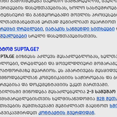
ᲡᲘᲜᲘ ᲒᲐᲛᲝᲘᲧᲔᲜᲔᲑᲐ ᲡᲐᲔᲠᲗᲝ ᲡᲐᲛᲖᲐᲠᲔᲣᲚᲝᲡ, ᲡᲕᲔᲚᲘ
ᲘᲕᲠᲪᲔᲔᲑᲘᲡ ᲓᲐᲡᲣᲤᲗᲐᲕᲔᲑᲘᲡᲐᲡ, ᲮᲝᲚᲝ ᲡᲐᲡᲢᲣᲛᲠᲝᲔᲑ
ᲜᲢᲔᲜᲡᲘᲣᲠᲘ ᲓᲐ ᲒᲐᲜᲛᲔᲝᲠᲔᲑᲐᲓᲘ ᲛᲝᲕᲚᲘᲡ ᲞᲠᲝᲪᲔᲡᲔᲑ
ᲔᲚᲗᲐᲗᲛᲐᲜᲔᲑᲗᲐᲜ ᲔᲠᲗᲐᲓ ᲨᲔᲒᲘᲫᲚᲘᲐᲗ ᲨᲔᲐᲠᲩᲘᲝ
ᲐᲠᲔᲪᲮᲘ ᲦᲠᲣᲑᲚᲔᲑᲘ
,
ᲘᲐᲢᲐᲙᲘᲡ ᲡᲐᲬᲛᲔᲜᲓᲘ ᲡᲘᲗᲮᲔᲔᲑᲘ
ᲐᲨᲣᲐᲚᲔᲑᲔᲑᲘ
ᲡᲠᲣᲚᲘ ᲓᲐᲡᲣᲤᲗᲐᲕᲔᲑᲘᲡᲗᲕᲘᲡ.
ᲐᲢᲝᲛ SUPTA.GE?
PTA.GE
ᲑᲘᲖᲜᲔᲡᲡ ᲐᲫᲚᲔᲕᲡ ᲨᲔᲡᲐᲫᲚᲔᲑᲚᲝᲑᲐᲡ, ᲮᲔᲚᲗᲐᲗ
ᲘᲚᲝᲔᲑᲘ, ᲦᲠᲣᲑᲚᲔᲑᲘ ᲓᲐ ᲧᲝᲕᲔᲚᲓᲦᲘᲣᲠᲘ ᲛᲝᲛᲐᲠᲐᲒ
ᲐᲢᲤᲝᲠᲛᲐᲖᲔ ᲨᲔᲐᲠᲩᲘᲝᲡ. ᲔᲡ ᲐᲛᲐᲠᲢᲘᲕᲔᲑᲡ ᲨᲔᲡᲧᲘᲓᲕᲔ
ᲛᲬᲝᲓᲔᲑᲔᲚᲗᲐᲜ ᲙᲝᲛᲣᲜᲘᲙᲐᲪᲘᲘᲡ ᲡᲐᲭᲘᲠᲝᲔᲑᲐᲡ ᲓᲐ ᲑᲘ
ᲠᲯᲔᲑᲘᲡᲐ ᲓᲐ ᲓᲝᲙᲣᲛᲔᲜᲢᲐᲪᲘᲘᲡ ᲣᲙᲔᲗ ᲛᲐᲠᲗᲕᲐᲨᲘ.
ᲑᲘᲚᲘᲡᲨᲘ ᲛᲘᲬᲝᲓᲔᲑᲐ ᲨᲔᲡᲐᲫᲚᲔᲑᲔᲚᲘᲐ
2–3 ᲡᲐᲛᲣᲨᲐᲝ
ᲝᲛᲮᲛᲐᲠᲔᲑᲚᲔᲑᲘᲡᲗᲕᲘᲡ ᲮᲔᲚᲛᲘᲡᲐᲬᲕᲓᲝᲛᲘᲐ
B2B ᲨᲔᲗ
ᲘᲗᲮᲕᲔᲑᲘᲡ ᲨᲔᲛᲗᲮᲕᲔᲕᲐᲨᲘ ᲨᲔᲒᲘᲫᲚᲘᲐᲗ ᲒᲐᲔᲪᲜᲝᲗ
ᲮᲨ
ᲐᲒᲕᲘᲙᲐᲕᲨᲘᲠᲓᲔᲗ
ᲙᲝᲜᲢᲐᲥᲢᲘᲡ ᲒᲕᲔᲠᲓᲘᲓᲐᲜ
.