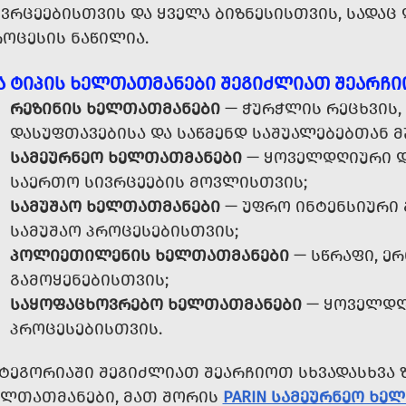
ᲘᲕᲠᲪᲔᲔᲑᲘᲡᲗᲕᲘᲡ ᲓᲐ ᲧᲕᲔᲚᲐ ᲑᲘᲖᲜᲔᲡᲘᲡᲗᲕᲘᲡ, ᲡᲐᲓᲐ
ᲠᲝᲪᲔᲡᲘᲡ ᲜᲐᲬᲘᲚᲘᲐ.
Ა ᲢᲘᲞᲘᲡ ᲮᲔᲚᲗᲐᲗᲛᲐᲜᲔᲑᲘ ᲨᲔᲒᲘᲫᲚᲘᲐᲗ ᲨᲔᲐᲠᲩ
ᲠᲔᲖᲘᲜᲘᲡ ᲮᲔᲚᲗᲐᲗᲛᲐᲜᲔᲑᲘ
— ᲭᲣᲠᲭᲚᲘᲡ ᲠᲔᲪᲮᲕᲘᲡ,
ᲓᲐᲡᲣᲤᲗᲐᲕᲔᲑᲘᲡᲐ ᲓᲐ ᲡᲐᲬᲛᲔᲜᲓ ᲡᲐᲨᲣᲐᲚᲔᲑᲔᲑᲗᲐᲜ Მ
ᲡᲐᲛᲔᲣᲠᲜᲔᲝ ᲮᲔᲚᲗᲐᲗᲛᲐᲜᲔᲑᲘ
— ᲧᲝᲕᲔᲚᲓᲦᲘᲣᲠᲘ Დ
ᲡᲐᲔᲠᲗᲝ ᲡᲘᲕᲠᲪᲔᲔᲑᲘᲡ ᲛᲝᲕᲚᲘᲡᲗᲕᲘᲡ;
ᲡᲐᲛᲣᲨᲐᲝ ᲮᲔᲚᲗᲐᲗᲛᲐᲜᲔᲑᲘ
— ᲣᲤᲠᲝ ᲘᲜᲢᲔᲜᲡᲘᲣᲠᲘ 
ᲡᲐᲛᲣᲨᲐᲝ ᲞᲠᲝᲪᲔᲡᲔᲑᲘᲡᲗᲕᲘᲡ;
ᲞᲝᲚᲘᲔᲗᲘᲚᲔᲜᲘᲡ ᲮᲔᲚᲗᲐᲗᲛᲐᲜᲔᲑᲘ
— ᲡᲬᲠᲐᲤᲘ, ᲔᲠ
ᲒᲐᲛᲝᲧᲔᲜᲔᲑᲘᲡᲗᲕᲘᲡ;
ᲡᲐᲧᲝᲤᲐᲪᲮᲝᲕᲠᲔᲑᲝ ᲮᲔᲚᲗᲐᲗᲛᲐᲜᲔᲑᲘ
— ᲧᲝᲕᲔᲚᲓᲦᲘ
ᲞᲠᲝᲪᲔᲡᲔᲑᲘᲡᲗᲕᲘᲡ.
ᲐᲢᲔᲒᲝᲠᲘᲐᲨᲘ ᲨᲔᲒᲘᲫᲚᲘᲐᲗ ᲨᲔᲐᲠᲩᲘᲝᲗ ᲡᲮᲕᲐᲓᲐᲡᲮᲕᲐ 
ᲔᲚᲗᲐᲗᲛᲐᲜᲔᲑᲘ, ᲛᲐᲗ ᲨᲝᲠᲘᲡ
PARIN ᲡᲐᲛᲔᲣᲠᲜᲔᲝ ᲮᲔ