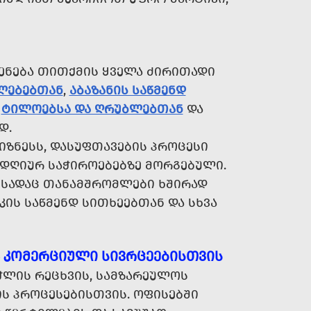
ᲔᲜᲔᲑᲐ ᲗᲘᲗᲥᲛᲘᲡ ᲧᲕᲔᲚᲐ ᲫᲘᲠᲘᲗᲐᲓᲘ
ᲐᲚᲔᲑᲔᲑᲗᲐᲜ
,
ᲐᲑᲐᲖᲐᲜᲘᲡ ᲡᲐᲬᲛᲔᲜᲓ
,
ᲢᲘᲚᲝᲔᲑᲡᲐ ᲓᲐ ᲦᲠᲣᲑᲚᲔᲑᲗᲐᲜ
ᲓᲐ
Დ.
ᲘᲖᲜᲔᲡᲡ, ᲓᲐᲡᲣᲤᲗᲐᲕᲔᲑᲘᲡ ᲞᲠᲝᲪᲔᲡᲘ
ᲓᲦᲘᲣᲠ ᲡᲐᲭᲘᲠᲝᲔᲑᲔᲑᲖᲔ ᲛᲝᲠᲒᲔᲑᲣᲚᲘ.
, ᲡᲐᲓᲐᲪ ᲗᲐᲜᲐᲛᲨᲠᲝᲛᲚᲔᲑᲘ ᲮᲨᲘᲠᲐᲓ
ᲙᲘᲡ ᲡᲐᲬᲛᲔᲜᲓ ᲡᲘᲗᲮᲔᲔᲑᲗᲐᲜ ᲓᲐ ᲡᲮᲕᲐ
Ა ᲙᲝᲛᲔᲠᲪᲘᲣᲚᲘ ᲡᲘᲕᲠᲪᲔᲔᲑᲘᲡᲗᲕᲘᲡ
ᲭᲚᲘᲡ ᲠᲔᲪᲮᲕᲘᲡ, ᲡᲐᲛᲖᲐᲠᲔᲣᲚᲝᲡ
ᲘᲡ ᲞᲠᲝᲪᲔᲡᲔᲑᲘᲡᲗᲕᲘᲡ. ᲝᲤᲘᲡᲔᲑᲨᲘ