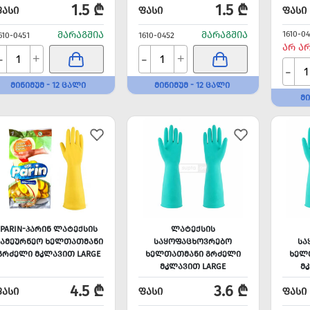
1.5 ₾
1.5 ₾
ᲤᲐᲡᲘ
ᲤᲐᲡᲘ
ᲤᲐᲡᲘ
ᲛᲐᲠᲐᲒᲨᲘᲐ
ᲛᲐᲠᲐᲒᲨᲘᲐ
1610-04
610-0451
1610-0452
ᲐᲠ Ა
-
-
+
+
-
ᲛᲘᲜᲘᲛᲣᲛ - 12 ᲪᲐᲚᲘ
ᲛᲘᲜᲘᲛᲣᲛ - 12 ᲪᲐᲚᲘ
ᲛᲘ
PARIN-ᲞᲐᲠᲘᲜ ᲚᲐᲢᲔᲥᲡᲘᲡ
ᲚᲐᲢᲔᲥᲡᲘᲡ
ᲡᲐᲛᲔᲣᲠᲜᲔᲝ ᲮᲔᲚᲗᲐᲗᲛᲐᲜᲘ
ᲡᲐᲧᲝᲤᲐᲪᲮᲝᲕᲠᲔᲑᲝ
ᲡᲐ
ᲒᲠᲫᲔᲚᲘ ᲛᲙᲚᲐᲕᲘᲗ LARGE
ᲮᲔᲚᲗᲐᲗᲛᲐᲜᲘ ᲒᲠᲫᲔᲚᲘ
ᲮᲔᲚ
ᲛᲙᲚᲐᲕᲘᲗ LARGE
Მ
4.5 ₾
3.6 ₾
ᲤᲐᲡᲘ
ᲤᲐᲡᲘ
ᲤᲐᲡᲘ