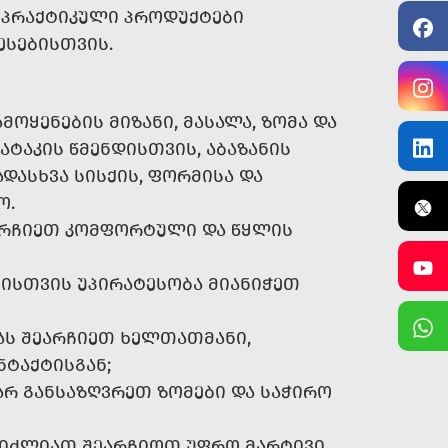
 ᲞᲠᲐᲥᲢᲘᲙᲣᲚᲘ ᲞᲠᲝᲓᲣᲥᲢᲔᲑᲘ
ᲔᲡᲔᲑᲘᲡᲗᲕᲘᲡ.
ᲝᲧᲔᲜᲔᲑᲘᲡ ᲛᲘᲖᲐᲜᲘ, ᲛᲐᲡᲐᲚᲐ, ᲖᲝᲛᲐ ᲓᲐ
ᲐᲢᲐᲙᲘᲡ ᲬᲛᲔᲜᲓᲘᲡᲗᲕᲘᲡ, ᲐᲑᲐᲖᲐᲜᲘᲡ
ᲓᲐᲡᲮᲕᲐ ᲡᲘᲡᲥᲘᲡ, ᲤᲝᲠᲛᲘᲡᲐ ᲓᲐ
Ო.
ᲐᲠᲩᲘᲔᲗ ᲙᲝᲛᲤᲝᲠᲢᲣᲚᲘ ᲓᲐ ᲬᲧᲚᲘᲡ
ᲑᲘᲡᲗᲕᲘᲡ ᲣᲞᲘᲠᲐᲢᲔᲡᲝᲑᲐ ᲛᲘᲐᲜᲘᲭᲔᲗ
ᲐᲡ ᲨᲔᲐᲠᲩᲘᲔᲗ ᲮᲔᲚᲗᲐᲗᲛᲐᲜᲘ,
ᲜᲢᲐᲥᲢᲘᲡᲒᲐᲜ;
ᲐᲠ ᲒᲐᲜᲡᲐᲖᲦᲕᲠᲔᲗ ᲖᲝᲛᲔᲑᲘ ᲓᲐ ᲡᲐᲭᲘᲠᲝ
ᲒᲘᲫᲚᲘᲐᲗ ᲨᲔᲐᲠᲩᲘᲝᲗ ᲣᲤᲠᲝ ᲛᲐᲠᲢᲘᲕᲘ,