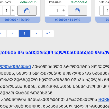
ᲛᲐᲠᲐᲒᲨᲘᲐ
ᲛᲐᲠᲐᲒᲨᲘᲐ
610-0463
1610-0468
1610-0
-
-
-
+
+
ᲛᲘᲜᲘᲛᲣᲛ - 1 ᲪᲐᲚᲘ
ᲛᲘᲜᲘᲛᲣᲛ - 1 ᲪᲐᲚᲘ
ᲛᲘ
«
‹
1
›
» 1
ᲔᲖᲘᲜᲘᲡ ᲓᲐ ᲡᲐᲛᲔᲣᲠᲜᲔᲝ ᲮᲔᲚᲗᲐᲗᲛᲐᲜᲔᲑᲘ ᲓᲐᲡᲣ
ᲔᲚᲗᲐᲗᲛᲐᲜᲔᲑᲘ
ᲐᲣᲪᲘᲚᲔᲑᲔᲚᲘ ᲞᲠᲝᲓᲣᲥᲢᲘᲐ ᲧᲝᲕᲔᲚᲓ
ᲔᲪᲮᲕᲘᲡ, ᲡᲕᲔᲚᲘ ᲬᲔᲠᲢᲘᲚᲔᲑᲘᲡ ᲛᲝᲕᲚᲘᲡᲐ ᲓᲐ ᲡᲐᲬᲛᲔᲜ
ᲬᲝᲠᲐᲓ ᲨᲔᲠᲩᲔᲣᲚᲘ ᲮᲔᲚᲗᲐᲗᲛᲐᲜᲘ ᲘᲪᲐᲕᲡ ᲮᲔᲚᲔᲑᲡ ᲬᲧ
ᲐᲨᲣᲐᲚᲔᲑᲔᲑᲘᲡᲒᲐᲜ, ᲖᲔᲓᲐᲞᲘᲠᲔᲑᲗᲐᲜ ᲮᲐᲜᲒᲠᲫᲚᲘᲕᲘ Კ
ᲐᲛᲣᲨᲐᲝ ᲓᲐᲢᲕᲘᲠᲗᲕᲘᲡᲒᲐᲜ.
Ს ᲙᲐᲢᲔᲒᲝᲠᲘᲐ ᲒᲐᲜᲡᲐᲙᲣᲗᲠᲔᲑᲘᲗ ᲞᲠᲐᲥᲢᲘᲙᲣᲚᲘᲐ
HOR
ᲐᲡᲢᲣᲛᲠᲝᲔᲑᲘᲡᲗᲕᲘᲡ, ᲡᲐᲒᲐᲜᲛᲐᲜᲐᲗᲚᲔᲑᲚᲝ ᲓᲐᲬᲔᲡᲔᲑ