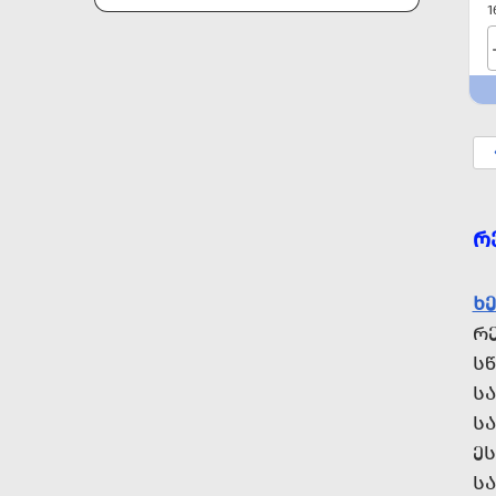
1
Რ
Ხ
Რ
Ს
Ს
Ს
Ე
Ს