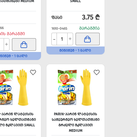
ᲐᲗᲛᲐᲜᲔᲑᲘ MEDIUM
SMALL
3.75 ₾
ᲤᲐᲡᲘ
466
ᲛᲐᲠᲐᲒᲨᲘᲐ
1610-0465
ᲠᲘᲡ ᲛᲐᲠᲐᲒᲨᲘ
-
+
+
ᲛᲘᲜᲘᲛᲣᲛ - 1 ᲪᲐᲚᲘ
ᲜᲘᲛᲣᲛ - 1 ᲪᲐᲚᲘ
N-ᲞᲐᲠᲘᲜ ᲚᲐᲢᲔᲥᲡᲘᲡ
PARIN-ᲞᲐᲠᲘᲜ ᲚᲐᲢᲔᲥᲡᲘᲡ
ᲠᲜᲔᲝ ᲮᲔᲚᲗᲐᲗᲛᲐᲜᲘ
ᲡᲐᲛᲔᲣᲠᲜᲔᲝ ᲮᲔᲚᲗᲐᲗᲛᲐᲜᲘ
ᲚᲘ ᲛᲙᲚᲐᲕᲘᲗ SMALL
ᲒᲠᲫᲔᲚᲘ ᲛᲙᲚᲐᲕᲘᲗ
MEDIUM