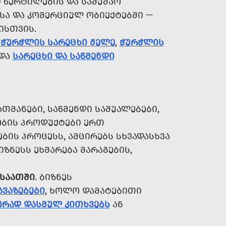
 ᲬᲔᲠᲢᲘᲚᲔᲑᲘᲡ ᲓᲐ ᲡᲐᲛᲣᲨᲐᲝ
ᲡᲐ ᲓᲐ ᲙᲝᲛᲔᲠᲪᲘᲣᲚ ᲝᲑᲘᲔᲥᲢᲔᲑᲨᲘ —
ᲘᲡᲗᲕᲘᲡ.
Თ
ᲭᲣᲠᲭᲚᲘᲡ ᲡᲐᲠᲔᲪᲮᲘ ᲟᲔᲚᲔ
,
ᲭᲣᲠᲭᲚᲘᲡ
ᲓᲐ
ᲡᲐᲠᲔᲪᲮᲘ ᲓᲐ ᲡᲐᲬᲛᲔᲜᲓᲘ
ᲛᲐᲜᲔᲑᲘ, ᲡᲐᲬᲛᲔᲜᲓᲘ ᲡᲐᲨᲣᲐᲚᲔᲑᲔᲑᲘ,
ᲔᲑᲘᲡ ᲞᲠᲝᲓᲣᲥᲢᲔᲑᲘ ᲔᲠᲗ
ᲑᲘᲡ ᲞᲠᲝᲪᲔᲡᲡ, ᲐᲛᲪᲘᲠᲔᲑᲡ ᲡᲮᲕᲐᲓᲐᲡᲮᲕᲐ
ᲖᲜᲔᲡᲡ ᲔᲮᲛᲐᲠᲔᲑᲐ ᲛᲐᲠᲐᲒᲔᲑᲘᲡ,
 ᲡᲐᲐᲗᲨᲘ
. ᲑᲘᲖᲜᲔᲡ
ᲐᲕᲐᲖᲔᲑᲔᲑᲘ
, ᲮᲝᲚᲝ ᲓᲐᲛᲐᲢᲔᲑᲘᲗᲘ
ᲘᲠᲐᲓ ᲓᲐᲡᲛᲣᲚ ᲙᲘᲗᲮᲕᲔᲑᲡ
ᲐᲜ