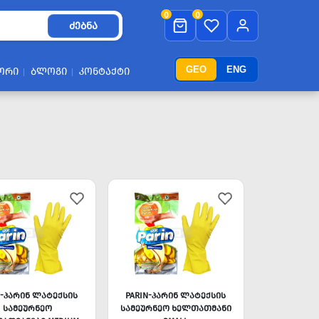
0
0
ᲫᲔᲑᲜᲐ
GEO
ENG
ᲝᲠᲘ
ᲑᲚᲝᲒᲘ
ᲙᲝᲜᲢᲐᲥᲢᲘ
N-ᲞᲐᲠᲘᲜ ᲚᲐᲢᲔᲥᲡᲘᲡ
PARIN-ᲞᲐᲠᲘᲜ ᲚᲐᲢᲔᲥᲡᲘᲡ
ᲡᲐᲛᲔᲣᲠᲜᲔᲝ
ᲡᲐᲛᲔᲣᲠᲜᲔᲝ ᲮᲔᲚᲗᲐᲗᲛᲐᲜᲘ