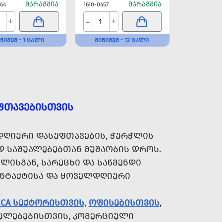
ᲛᲐᲠᲐᲒᲨᲘᲐ
ᲛᲐᲠᲐᲒᲨᲘᲐ
464
1610-0457
-
+
+
ᲜᲘᲛᲣᲛ - 1 ᲪᲐᲚᲘ
ᲛᲘᲜᲘᲛᲣᲛ - 12 ᲪᲐᲚᲘ
ᲤᲗᲐᲕᲔᲑᲘᲡᲗᲕᲘᲡ
ᲦᲘᲣᲠᲘ ᲓᲐᲡᲣᲤᲗᲐᲕᲔᲑᲘᲡ, ᲭᲣᲠᲭᲚᲘᲡ
Დ ᲡᲐᲨᲣᲐᲚᲔᲑᲔᲑᲗᲐᲜ ᲛᲣᲨᲐᲝᲑᲘᲡ ᲓᲠᲝᲡ.
ᲚᲘᲡᲒᲐᲜ, ᲡᲐᲠᲔᲪᲮᲘ ᲓᲐ ᲡᲐᲬᲛᲔᲜᲓᲘ
ᲝᲜᲢᲐᲥᲢᲘᲡᲐ ᲓᲐ ᲧᲝᲕᲔᲚᲓᲦᲘᲣᲠᲘ
ECA ᲡᲔᲥᲢᲝᲠᲘᲡᲗᲕᲘᲡ
,
ᲝᲤᲘᲡᲔᲑᲘᲡᲗᲕᲘᲡ
,
ᲣᲚᲔᲑᲔᲑᲘᲡᲗᲕᲘᲡ, ᲙᲝᲛᲔᲠᲪᲘᲣᲚᲘ