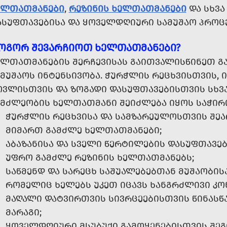
ᲔᲚᲗᲐᲗᲛᲐᲜᲔᲑᲘ
,
ᲠᲔᲖᲘᲜᲘᲡ ᲮᲔᲚᲗᲐᲗᲛᲐᲜᲔᲑᲘ
ᲓᲐ ᲡᲮᲕᲐ
ᲐᲡᲣᲤᲗᲐᲕᲔᲑᲘᲡᲐ ᲓᲐ ᲧᲝᲕᲔᲚᲓᲦᲘᲣᲠᲘ ᲡᲐᲛᲣᲨᲐᲝ ᲞᲠᲝᲪ
ᲝᲒᲝᲠ ᲨᲔᲕᲐᲠᲩᲘᲝᲗ ᲮᲔᲚᲗᲐᲗᲛᲐᲜᲔᲑᲘ?
ᲚᲗᲐᲗᲛᲐᲜᲔᲑᲘᲡ ᲨᲔᲠᲩᲔᲕᲘᲡᲐᲡ ᲒᲐᲘᲗᲕᲐᲚᲘᲡᲬᲘᲜᲔᲗ ᲒᲐᲛ
ᲛᲣᲨᲐᲝᲡ ᲘᲜᲢᲔᲜᲡᲘᲕᲝᲑᲐ. ᲭᲣᲠᲭᲚᲘᲡ ᲠᲔᲪᲮᲕᲘᲡᲗᲕᲘᲡ, Ი
ᲝᲕᲚᲘᲡᲗᲕᲘᲡ ᲓᲐ ᲖᲝᲒᲐᲓᲘ ᲓᲐᲡᲣᲤᲗᲐᲕᲔᲑᲘᲡᲗᲕᲘᲡ ᲡᲮᲕᲐ
ᲐᲛᲫᲚᲔᲝᲑᲘᲡ ᲮᲔᲚᲗᲐᲗᲛᲐᲜᲘ ᲨᲔᲘᲫᲚᲔᲑᲐ ᲘᲧᲝᲡ ᲡᲐᲭᲘᲠ
ᲭᲣᲠᲭᲚᲘᲡ ᲠᲔᲪᲮᲕᲘᲡᲐ ᲓᲐ ᲡᲐᲛᲖᲐᲠᲔᲣᲚᲝᲡᲗᲕᲘᲡ ᲨᲔ
ᲛᲘᲛᲐᲠᲗ ᲒᲐᲛᲫᲚᲔ ᲮᲔᲚᲗᲐᲗᲛᲐᲜᲔᲑᲘ;
ᲐᲑᲐᲖᲐᲜᲘᲡᲐ ᲓᲐ ᲡᲕᲔᲚᲘ ᲬᲔᲠᲢᲘᲚᲔᲑᲘᲡ ᲓᲐᲡᲣᲤᲗᲐᲕᲔ
ᲣᲤᲠᲝ ᲒᲐᲛᲫᲚᲔ ᲠᲔᲖᲘᲜᲘᲡ ᲮᲔᲚᲗᲐᲗᲛᲐᲜᲔᲑᲡ;
ᲡᲐᲬᲛᲔᲜᲓ ᲓᲐ ᲡᲐᲠᲔᲪᲮ ᲡᲐᲨᲣᲐᲚᲔᲑᲔᲑᲗᲐᲜ ᲛᲣᲨᲐᲝᲑᲘᲡ
ᲠᲝᲛᲔᲚᲘᲪ ᲮᲔᲚᲔᲑᲡ ᲣᲙᲔᲗ ᲘᲪᲐᲕᲡ ᲮᲐᲜᲒᲠᲫᲚᲘᲕᲘ ᲙᲝ
ᲛᲐᲦᲐᲚᲘ ᲓᲐᲢᲕᲘᲠᲗᲕᲘᲡ ᲡᲘᲕᲠᲪᲔᲔᲑᲘᲡᲗᲕᲘᲡ ᲬᲘᲜᲐᲡᲬ
ᲛᲐᲠᲐᲒᲘ;
ᲧᲝᲕᲔᲚᲓᲦᲘᲣᲠᲘ ᲛᲡᲣᲑᲣᲥᲘ ᲒᲐᲛᲝᲧᲔᲜᲔᲑᲘᲡᲗᲕᲘᲡ ᲨᲔ