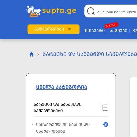
22
169
57
2
196
24
89
7
60
% SALE
ᲙᲐᲢᲔᲒᲝᲠᲘᲔᲑᲘ
ᲛᲗᲐᲕᲐᲠᲘ
ᲐᲥᲪᲘᲔᲑᲘ
B
ᲡᲐᲠᲔᲪᲮᲘ ᲓᲐ ᲡᲐᲬᲛᲔᲜᲓᲘ ᲡᲐᲨᲣᲐᲚᲔᲑ
ᲧᲕᲔᲚᲐ ᲙᲐᲢᲔᲒᲝᲠᲘᲐ
ᲡᲐᲠᲔᲪᲮᲘ ᲓᲐ ᲡᲐᲬᲛᲔᲜᲓᲘ
ᲡᲐᲨᲣᲐᲚᲔᲑᲔᲑᲘ
ᲡᲐᲛᲖᲐᲠᲔᲣᲚᲝᲡ ᲡᲐᲬᲛᲔᲜᲓᲘ
31
ᲡᲐᲨᲣᲐᲚᲔᲑᲔᲑᲘ