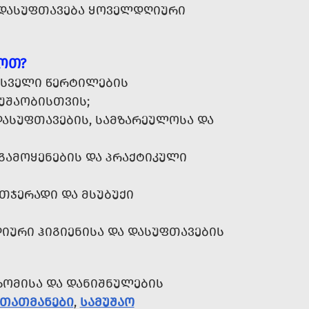
Ც ᲓᲐᲡᲣᲤᲗᲐᲕᲔᲑᲐ ᲧᲝᲕᲔᲚᲓᲦᲘᲣᲠᲘ
ᲘᲝᲗ?
 ᲡᲕᲔᲚᲘ ᲬᲔᲠᲢᲘᲚᲔᲑᲘᲡ
ᲣᲨᲐᲝᲑᲘᲡᲗᲕᲘᲡ;
ᲐᲡᲣᲤᲗᲐᲕᲔᲑᲘᲡ, ᲡᲐᲛᲖᲐᲠᲔᲣᲚᲝᲡᲐ ᲓᲐ
ᲒᲐᲛᲝᲧᲔᲜᲔᲑᲘᲡ ᲓᲐ ᲞᲠᲐᲥᲢᲘᲙᲣᲚᲘ
ᲗᲯᲔᲠᲐᲓᲘ ᲓᲐ ᲛᲡᲣᲑᲣᲥᲘ
ᲣᲠᲘ ᲰᲘᲒᲘᲔᲜᲘᲡᲐ ᲓᲐ ᲓᲐᲡᲣᲤᲗᲐᲕᲔᲑᲘᲡ
ᲖᲝᲛᲘᲡᲐ ᲓᲐ ᲓᲐᲜᲘᲨᲜᲣᲚᲔᲑᲘᲡ
ᲚᲗᲐᲗᲛᲐᲜᲔᲑᲘ
,
ᲡᲐᲛᲣᲨᲐᲝ