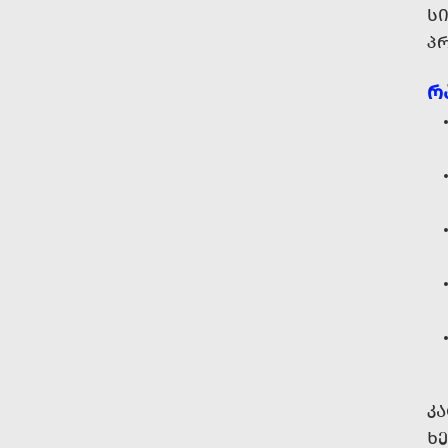
Ს
Პ
Რ
Კ
Ხ