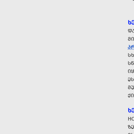
Ხ
Დ
Მ
Პ
Ს
Ს
Ი
Ე
ᲛᲣ
Ქ
Ხ
H
Ზ