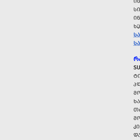
Ი
Ს
Ი
Ხ
Ს
Ს
Რ
SU
Ტ
ᲞᲚ
ᲛᲝ
ᲮᲐ
Თ
Მ
Კ
Დ