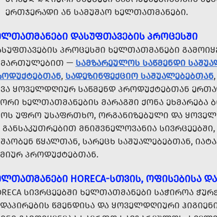
ᲔᲠᲗᲯᲔᲠᲐᲓᲘ ᲐᲜ ᲡᲐᲛᲣᲨᲐᲝ ᲮᲔᲚᲗᲐᲗᲛᲐᲜᲔᲑᲘ.
ᲔᲚᲗᲐᲗᲛᲐᲜᲔᲑᲘ ᲓᲐᲡᲣᲤᲗᲐᲕᲔᲑᲘᲡ ᲞᲠᲝᲪᲔᲡᲨᲘ
ᲐᲡᲣᲤᲗᲐᲕᲔᲑᲘᲡ ᲞᲠᲝᲪᲔᲡᲨᲘ ᲮᲔᲚᲗᲐᲗᲛᲐᲜᲔᲑᲘ ᲒᲐᲛᲝᲘᲧ
ᲘᲛᲐᲠᲗᲣᲚᲔᲑᲘᲗ —
ᲡᲐᲛᲖᲐᲠᲔᲣᲚᲝᲡ ᲡᲐᲬᲛᲔᲜᲓᲘ ᲡᲐᲨᲣ
ᲠᲝᲓᲣᲥᲢᲔᲑᲗᲐᲜ
,
ᲡᲐᲓᲔᲖᲘᲜᲤᲔᲥᲪᲘᲝ ᲡᲐᲨᲣᲐᲚᲔᲑᲔᲑᲗᲐᲜ
ᲮᲕᲐ ᲧᲝᲕᲔᲚᲓᲦᲘᲣᲠ ᲡᲐᲬᲛᲔᲜᲓ ᲞᲠᲝᲓᲣᲥᲢᲔᲑᲗᲐᲜ ᲔᲠᲗᲐ
ᲬᲝᲠᲘ ᲮᲔᲚᲗᲐᲗᲛᲐᲜᲔᲑᲘᲡ ᲛᲐᲠᲐᲒᲨᲘ ᲥᲝᲜᲐ ᲔᲮᲛᲐᲠᲔᲑᲐ Ბ
ᲧᲝᲡ ᲣᲤᲠᲝ ᲣᲡᲐᲤᲠᲗᲮᲝ, ᲝᲠᲒᲐᲜᲘᲖᲔᲑᲣᲚᲘ ᲓᲐ ᲧᲝᲕᲔᲚ
Ს ᲒᲐᲜᲡᲐᲙᲣᲗᲠᲔᲑᲘᲗ ᲛᲜᲘᲨᲕᲜᲔᲚᲝᲕᲐᲜᲘᲐ ᲡᲘᲕᲠᲪᲔᲔᲑᲨᲘ
ᲨᲐᲝᲑᲔᲜ ᲬᲧᲐᲚᲗᲐᲜ, ᲡᲐᲠᲔᲪᲮ ᲡᲐᲨᲣᲐᲚᲔᲑᲔᲑᲗᲐᲜ, ᲘᲐᲢᲐ
ᲘᲛᲘᲣᲠ ᲞᲠᲝᲓᲣᲥᲢᲔᲑᲗᲐᲜ.
ᲔᲚᲗᲐᲗᲛᲐᲜᲔᲑᲘ HORECA-ᲡᲗᲕᲘᲡ, ᲝᲤᲘᲡᲔᲑᲘᲡᲐ Დ
ORECA ᲡᲘᲕᲠᲪᲔᲔᲑᲨᲘ ᲮᲔᲚᲗᲐᲗᲛᲐᲜᲔᲑᲘ ᲡᲐᲭᲘᲠᲝᲐ ᲭᲣᲠ
ᲔᲓᲐᲞᲘᲠᲔᲑᲘᲡ ᲬᲛᲔᲜᲓᲘᲡᲐ ᲓᲐ ᲧᲝᲕᲔᲚᲓᲦᲘᲣᲠᲘ ᲰᲘᲒᲘᲔᲜ