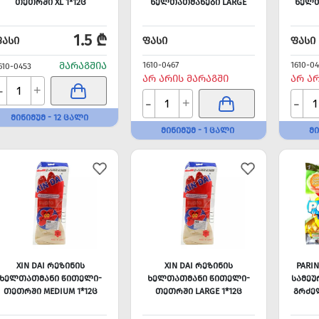
ᲗᲔᲗᲠᲨᲘ XL 1*12Ც
ᲮᲔᲚᲗᲐᲗᲛᲐᲜᲔᲑᲘ LARGE
ᲮᲔᲚᲗ
1.5 ₾
ᲤᲐᲡᲘ
ᲤᲐᲡᲘ
ᲤᲐᲡᲘ
ᲛᲐᲠᲐᲒᲨᲘᲐ
1610-0467
1610-0
610-0453
ᲐᲠ ᲐᲠᲘᲡ ᲛᲐᲠᲐᲒᲨᲘ
ᲐᲠ Ა
-
+
-
-
+
ᲛᲘᲜᲘᲛᲣᲛ - 12 ᲪᲐᲚᲘ
ᲛᲘᲜᲘᲛᲣᲛ - 1 ᲪᲐᲚᲘ
ᲛᲘ
XIN DAI ᲠᲔᲖᲘᲜᲘᲡ
XIN DAI ᲠᲔᲖᲘᲜᲘᲡ
PARI
ᲮᲔᲚᲗᲐᲗᲛᲐᲜᲘ ᲬᲘᲗᲔᲚᲘ-
ᲮᲔᲚᲗᲐᲗᲛᲐᲜᲘ ᲬᲘᲗᲔᲚᲘ-
ᲡᲐᲛᲔᲣ
ᲗᲔᲗᲠᲨᲘ MEDIUM 1*12Ც
ᲗᲔᲗᲠᲨᲘ LARGE 1*12Ც
ᲒᲠᲫᲔ