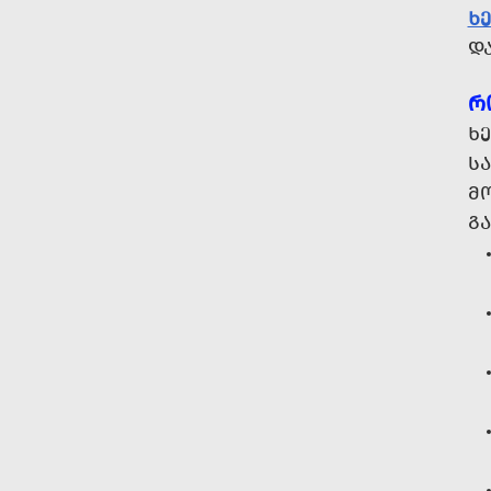
Ხ
Დ
Რ
ᲮᲔ
ᲡᲐ
Მ
Გ