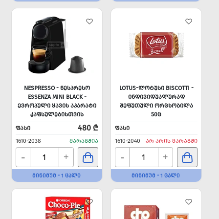
NESPRESSO - ᲜᲔᲡᲞᲠᲔᲡᲝ
LOTUS-ᲚᲝᲢᲣᲡᲘ BISCOTTI -
ESSENZA MINI BLACK -
ᲘᲜᲓᲘᲕᲘᲓᲣᲐᲚᲣᲠᲐᲓ
ᲔᲕᲠᲝᲞᲣᲚᲘ ᲧᲐᲕᲘᲡ ᲐᲞᲐᲠᲐᲢᲘ
ᲨᲔᲤᲣᲗᲣᲚᲘ ᲝᲠᲪᲮᲝᲑᲘᲚᲐ
ᲙᲐᲤᲡᲣᲚᲔᲑᲘᲡᲗᲕᲘᲡ
50Ც
480 ₾
ᲤᲐᲡᲘ
ᲤᲐᲡᲘ
1610-2038
ᲛᲐᲠᲐᲒᲨᲘᲐ
1610-2040
ᲐᲠ ᲐᲠᲘᲡ ᲛᲐᲠᲐᲒᲨᲘ
-
-
+
+
ᲛᲘᲜᲘᲛᲣᲛ - 1 ᲪᲐᲚᲘ
ᲛᲘᲜᲘᲛᲣᲛ - 1 ᲪᲐᲚᲘ