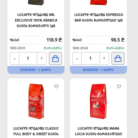
LUCAFFE-ᲚᲣᲙᲐᲤᲔ MR.
LUCAFFE-ᲚᲣᲙᲐᲤᲔ ESPRESSO
EXCLUSIVE 100% ARABICA
BAR ᲧᲐᲕᲘᲡ ᲛᲐᲠᲪᲕᲚᲔᲑᲘ 1ᲙᲒ
ᲧᲐᲕᲘᲡ ᲛᲐᲠᲪᲕᲐᲚᲘ 1ᲙᲒ
118.9 ₾
98.5 ₾
ᲤᲐᲡᲘ
ᲤᲐᲡᲘ
1610-2031
ᲛᲐᲠᲐᲒᲨᲘᲐ
1610-2045
ᲛᲐᲠᲐᲒᲨᲘᲐ
-
-
+
+
ᲛᲘᲜᲘᲛᲣᲛ - 1 ᲪᲐᲚᲘ
ᲛᲘᲜᲘᲛᲣᲛ - 1 ᲪᲐᲚᲘ
LUCAFFE-ᲚᲣᲙᲐᲤᲔ CLASSIC
LUCAFFE-ᲚᲣᲙᲐᲤᲔ MAMA
FULL BODY & SWEET ᲧᲐᲕᲘᲡ
LUCIA ᲧᲐᲕᲘᲡ ᲛᲐᲠᲪᲕᲐᲚᲔᲑᲘ