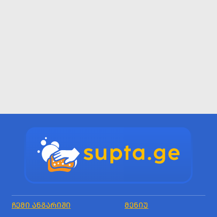
ᲩᲔᲛᲘ ᲐᲜᲒᲐᲠᲘᲨᲘ
ᲛᲔᲜᲘᲣ