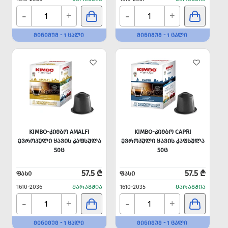
-
-
+
+
ᲛᲘᲜᲘᲛᲣᲛ - 1 ᲪᲐᲚᲘ
ᲛᲘᲜᲘᲛᲣᲛ - 1 ᲪᲐᲚᲘ
KIMBO-ᲙᲘᲛᲑᲝ AMALFI
KIMBO-ᲙᲘᲛᲑᲝ CAPRI
ᲔᲕᲠᲝᲞᲣᲚᲘ ᲧᲐᲕᲘᲡ ᲙᲐᲤᲡᲣᲚᲐ
ᲔᲕᲠᲝᲞᲣᲚᲘ ᲧᲐᲕᲘᲡ ᲙᲐᲤᲡᲣᲚᲐ
50Ც
50Ც
57.5 ₾
57.5 ₾
ᲤᲐᲡᲘ
ᲤᲐᲡᲘ
1610-2036
ᲛᲐᲠᲐᲒᲨᲘᲐ
1610-2035
ᲛᲐᲠᲐᲒᲨᲘᲐ
-
-
+
+
ᲛᲘᲜᲘᲛᲣᲛ - 1 ᲪᲐᲚᲘ
ᲛᲘᲜᲘᲛᲣᲛ - 1 ᲪᲐᲚᲘ