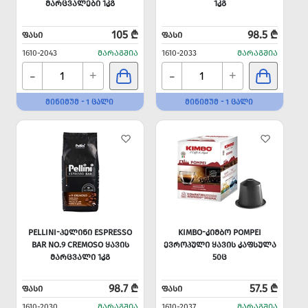
ᲛᲐᲠᲪᲕᲐᲚᲔᲑᲘ 1ᲙᲒ
1ᲙᲒ
105 ₾
98.5 ₾
ᲤᲐᲡᲘ
ᲤᲐᲡᲘ
1610-2043
ᲛᲐᲠᲐᲒᲨᲘᲐ
1610-2033
ᲛᲐᲠᲐᲒᲨᲘᲐ
-
-
+
+
ᲛᲘᲜᲘᲛᲣᲛ - 1 ᲪᲐᲚᲘ
ᲛᲘᲜᲘᲛᲣᲛ - 1 ᲪᲐᲚᲘ
PELLINI-ᲞᲔᲚᲘᲜᲘ ESPRESSO
KIMBO-ᲙᲘᲛᲑᲝ POMPEI
BAR NO.9 CREMOSO ᲧᲐᲕᲘᲡ
ᲔᲕᲠᲝᲞᲣᲚᲘ ᲧᲐᲕᲘᲡ ᲙᲐᲤᲡᲣᲚᲐ
ᲛᲐᲠᲪᲕᲐᲚᲘ 1ᲙᲒ
50Ც
98.7 ₾
57.5 ₾
ᲤᲐᲡᲘ
ᲤᲐᲡᲘ
1610-2030
ᲛᲐᲠᲐᲒᲨᲘᲐ
1610-2037
ᲛᲐᲠᲐᲒᲨᲘᲐ