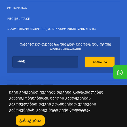
+995322110626
INFO@SUPTA.GE
ᲡᲐᲥᲐᲠᲗᲕᲔᲚᲝ, ᲗᲑᲘᲚᲘᲡᲘ, Მ. ᲬᲘᲜᲐᲛᲫᲦᲕᲠᲘᲨᲕᲘᲚᲘᲡ Ქ. N162
ᲓᲐᲒᲕᲘᲢᲝᲕᲔᲗ ᲗᲥᲕᲔᲜᲘ ᲡᲐᲙᲝᲜᲢᲐᲥᲢᲝ ᲩᲕᲔᲜ ᲣᲛᲝᲙᲚᲔᲡ ᲓᲠᲝᲨᲘ
ᲓᲐᲒᲘᲙᲐᲕᲨᲘᲠᲓᲔᲑᲘᲗ
ᲒᲐᲒᲖᲐᲕᲜᲐ
ჩვენ ვიყენებთ ქუქიებს თქვენი გამოცდილების
გასაუმჯობესებლად. საიტის გამოყენების
ყველა უფლება დაცულია
გაგრძელებით თქვენ ეთანხმებით ქუქიების
საიტის პროვაიდერი Webdoors.ge
გამოყენებას. გაიგე მეტი
ქუქი პოლიტიკა.
0
გასაგებია
Კატეგორიები
Აქციები
Კალათა
Პროფილი