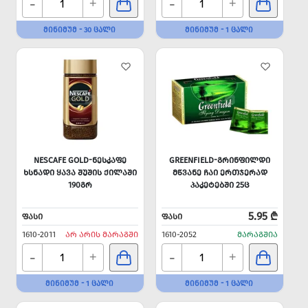
-
-
+
+
ᲛᲘᲜᲘᲛᲣᲛ - 30 ᲪᲐᲚᲘ
ᲛᲘᲜᲘᲛᲣᲛ - 1 ᲪᲐᲚᲘ
NESCAFE GOLD-ᲜᲔᲡᲙᲐᲤᲔ
GREENFIELD-ᲒᲠᲘᲜᲤᲘᲚᲓᲘ
ᲮᲡᲜᲐᲓᲘ ᲧᲐᲕᲐ ᲨᲣᲨᲘᲡ ᲥᲘᲚᲐᲨᲘ
ᲛᲬᲕᲐᲜᲔ ᲩᲐᲘ ᲔᲠᲗᲯᲔᲠᲐᲓ
190ᲒᲠ
ᲞᲐᲙᲔᲢᲔᲑᲨᲘ 25Ც
5.95 ₾
ᲤᲐᲡᲘ
ᲤᲐᲡᲘ
1610-2011
ᲐᲠ ᲐᲠᲘᲡ ᲛᲐᲠᲐᲒᲨᲘ
1610-2052
ᲛᲐᲠᲐᲒᲨᲘᲐ
-
-
+
+
ᲛᲘᲜᲘᲛᲣᲛ - 1 ᲪᲐᲚᲘ
ᲛᲘᲜᲘᲛᲣᲛ - 1 ᲪᲐᲚᲘ