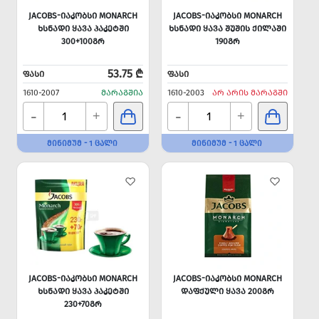
JACOBS-ᲘᲐᲙᲝᲑᲡᲘ MONARCH
JACOBS-ᲘᲐᲙᲝᲑᲡᲘ MONARCH
ᲮᲡᲜᲐᲓᲘ ᲧᲐᲕᲐ ᲞᲐᲙᲔᲢᲨᲘ
ᲮᲡᲜᲐᲓᲘ ᲧᲐᲕᲐ ᲨᲣᲨᲘᲡ ᲥᲘᲚᲐᲨᲘ
300+100ᲒᲠ
190ᲒᲠ
53.75 ₾
ᲤᲐᲡᲘ
ᲤᲐᲡᲘ
1610-2007
ᲛᲐᲠᲐᲒᲨᲘᲐ
1610-2003
ᲐᲠ ᲐᲠᲘᲡ ᲛᲐᲠᲐᲒᲨᲘ
-
-
+
+
ᲛᲘᲜᲘᲛᲣᲛ - 1 ᲪᲐᲚᲘ
ᲛᲘᲜᲘᲛᲣᲛ - 1 ᲪᲐᲚᲘ
JACOBS-ᲘᲐᲙᲝᲑᲡᲘ MONARCH
JACOBS-ᲘᲐᲙᲝᲑᲡᲘ MONARCH
ᲮᲡᲜᲐᲓᲘ ᲧᲐᲕᲐ ᲞᲐᲙᲔᲢᲨᲘ
ᲓᲐᲤᲥᲣᲚᲘ ᲧᲐᲕᲐ 200ᲒᲠ
230+70ᲒᲠ