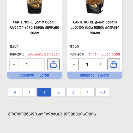
CARTE NOIRE-ᲙᲐᲠᲢ ᲜᲣᲐᲠᲘ
CARTE NOIRE-ᲙᲐᲠᲢ ᲜᲣᲐᲠᲘ
ᲮᲡᲜᲐᲓᲘ ᲧᲐᲕᲐ ᲨᲣᲨᲘᲡ ᲥᲘᲚᲐᲨᲘ
ᲮᲡᲜᲐᲓᲘ ᲧᲐᲕᲐ ᲨᲣᲨᲘᲡ ᲥᲘᲚᲐᲨᲘ
90ᲒᲠ
190ᲒᲠ
ᲤᲐᲡᲘ
ᲤᲐᲡᲘ
1610-2016
ᲐᲠ ᲐᲠᲘᲡ ᲛᲐᲠᲐᲒᲨᲘ
1610-2017
ᲐᲠ ᲐᲠᲘᲡ ᲛᲐᲠᲐᲒᲨᲘ
-
-
+
+
ᲛᲘᲜᲘᲛᲣᲛ - 1 ᲪᲐᲚᲘ
ᲛᲘᲜᲘᲛᲣᲛ - 1 ᲪᲐᲚᲘ
«
‹
1
2
3
›
» 3
ᲛᲝᲗᲮᲝᲕᲜᲐᲓᲘ ᲞᲠᲝᲓᲣᲥᲪᲘᲐ ᲝᲤᲘᲡᲔᲑᲘᲡᲗᲕᲘᲡ