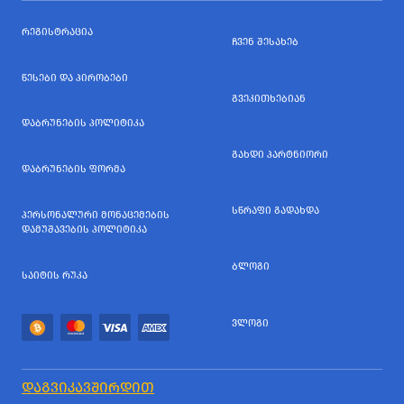
ᲠᲔᲒᲘᲡᲢᲠᲐᲪᲘᲐ
ᲩᲕᲔᲜ ᲨᲔᲡᲐᲮᲔᲑ
ᲬᲔᲡᲔᲑᲘ ᲓᲐ ᲞᲘᲠᲝᲑᲔᲑᲘ
ᲒᲕᲔᲙᲘᲗᲮᲔᲑᲘᲐᲜ
ᲓᲐᲑᲠᲣᲜᲔᲑᲘᲡ ᲞᲝᲚᲘᲢᲘᲙᲐ
ᲒᲐᲮᲓᲘ ᲞᲐᲠᲢᲜᲘᲝᲠᲘ
ᲓᲐᲑᲠᲣᲜᲔᲑᲘᲡ ᲤᲝᲠᲛᲐ
ᲡᲬᲠᲐᲤᲘ ᲒᲐᲓᲐᲮᲓᲐ
ᲞᲔᲠᲡᲝᲜᲐᲚᲣᲠᲘ ᲛᲝᲜᲐᲪᲔᲛᲔᲑᲘᲡ
ᲓᲐᲛᲣᲨᲐᲕᲔᲑᲘᲡ ᲞᲝᲚᲘᲢᲘᲙᲐ
ᲑᲚᲝᲒᲘ
ᲡᲐᲘᲢᲘᲡ ᲠᲣᲙᲐ
ᲕᲚᲝᲒᲘ
ᲓᲐᲒᲕᲘᲙᲐᲕᲨᲘᲠᲓᲘᲗ