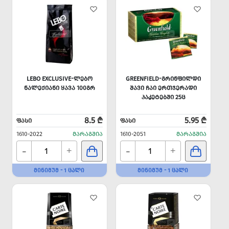
LEBO EXCLUSIVE-ᲚᲔᲑᲝ
GREENFIELD-ᲒᲠᲘᲜᲤᲘᲚᲓᲘ
ᲜᲐᲚᲔᲥᲘᲐᲜᲘ ᲧᲐᲕᲐ 100ᲒᲠ
ᲨᲐᲕᲘ ᲩᲐᲘ ᲔᲠᲗᲯᲔᲠᲐᲓᲘ
ᲞᲐᲙᲔᲢᲔᲑᲨᲘ 25Ც
8.5 ₾
5.95 ₾
ᲤᲐᲡᲘ
ᲤᲐᲡᲘ
1610-2022
ᲛᲐᲠᲐᲒᲨᲘᲐ
1610-2051
ᲛᲐᲠᲐᲒᲨᲘᲐ
-
-
+
+
ᲛᲘᲜᲘᲛᲣᲛ - 1 ᲪᲐᲚᲘ
ᲛᲘᲜᲘᲛᲣᲛ - 1 ᲪᲐᲚᲘ