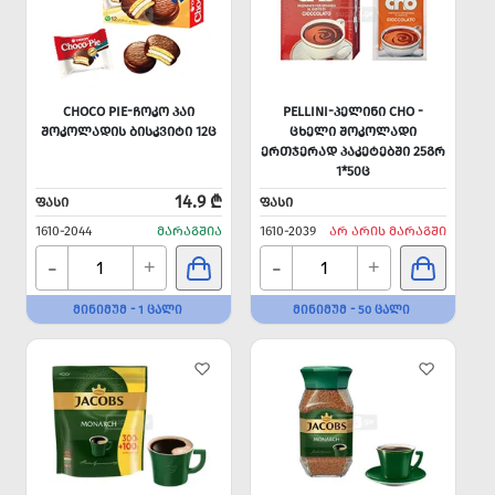
CHOCO PIE-ᲩᲝᲙᲝ ᲞᲐᲘ
PELLINI-ᲞᲔᲚᲘᲜᲘ CHO -
ᲨᲝᲙᲝᲚᲐᲓᲘᲡ ᲑᲘᲡᲙᲕᲘᲢᲘ 12Ც
ᲪᲮᲔᲚᲘ ᲨᲝᲙᲝᲚᲐᲓᲘ
ᲔᲠᲗᲯᲔᲠᲐᲓ ᲞᲐᲙᲔᲢᲔᲑᲨᲘ 25ᲒᲠ
1*50Ც
14.9 ₾
ᲤᲐᲡᲘ
ᲤᲐᲡᲘ
1610-2044
ᲛᲐᲠᲐᲒᲨᲘᲐ
1610-2039
ᲐᲠ ᲐᲠᲘᲡ ᲛᲐᲠᲐᲒᲨᲘ
-
-
+
+
ᲛᲘᲜᲘᲛᲣᲛ - 1 ᲪᲐᲚᲘ
ᲛᲘᲜᲘᲛᲣᲛ - 50 ᲪᲐᲚᲘ