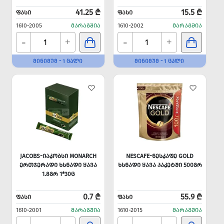
41.25 ₾
15.5 ₾
ᲤᲐᲡᲘ
ᲤᲐᲡᲘ
1610-2005
ᲛᲐᲠᲐᲒᲨᲘᲐ
1610-2002
ᲛᲐᲠᲐᲒᲨᲘᲐ
-
-
+
+
ᲛᲘᲜᲘᲛᲣᲛ - 1 ᲪᲐᲚᲘ
ᲛᲘᲜᲘᲛᲣᲛ - 1 ᲪᲐᲚᲘ
JACOBS-ᲘᲐᲙᲝᲑᲡᲘ MONARCH
NESCAFE-ᲜᲔᲡᲙᲐᲤᲔ GOLD
ᲔᲠᲗᲯᲔᲠᲐᲓᲘ ᲮᲡᲜᲐᲓᲘ ᲧᲐᲕᲐ
ᲮᲡᲜᲐᲓᲘ ᲧᲐᲕᲐ ᲞᲐᲙᲔᲢᲨᲘ 500ᲒᲠ
1.8ᲒᲠ 1*30Ც
0.7 ₾
55.9 ₾
ᲤᲐᲡᲘ
ᲤᲐᲡᲘ
1610-2001
ᲛᲐᲠᲐᲒᲨᲘᲐ
1610-2015
ᲛᲐᲠᲐᲒᲨᲘᲐ