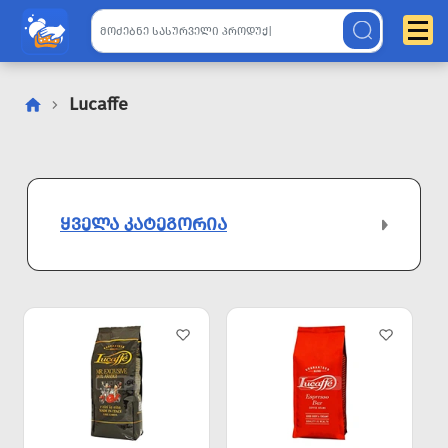
Lucaffe
ᲧᲕᲔᲚᲐ ᲙᲐᲢᲔᲒᲝᲠᲘᲐ