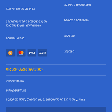
ᲒᲐᲮᲓᲘ ᲞᲐᲠᲢᲜᲘᲝᲠᲘ
ᲓᲐᲑᲠᲣᲜᲔᲑᲘᲡ ᲤᲝᲠᲛᲐ
ᲡᲬᲠᲐᲤᲘ ᲒᲐᲓᲐᲮᲓᲐ
ᲞᲔᲠᲡᲝᲜᲐᲚᲣᲠᲘ ᲛᲝᲜᲐᲪᲔᲛᲔᲑᲘᲡ
ᲓᲐᲛᲣᲨᲐᲕᲔᲑᲘᲡ ᲞᲝᲚᲘᲢᲘᲙᲐ
ᲑᲚᲝᲒᲘ
ᲡᲐᲘᲢᲘᲡ ᲠᲣᲙᲐ
ᲕᲚᲝᲒᲘ
ᲓᲐᲒᲕᲘᲙᲐᲕᲨᲘᲠᲓᲘᲗ
+995322110626
INFO@SUPTA.GE
ᲡᲐᲥᲐᲠᲗᲕᲔᲚᲝ, ᲗᲑᲘᲚᲘᲡᲘ, Მ. ᲬᲘᲜᲐᲛᲫᲦᲕᲠᲘᲨᲕᲘᲚᲘᲡ Ქ. N162