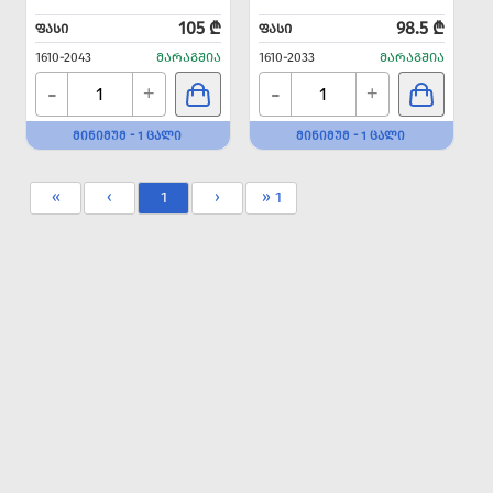
105 ₾
98.5 ₾
ᲤᲐᲡᲘ
ᲤᲐᲡᲘ
1610-2043
ᲛᲐᲠᲐᲒᲨᲘᲐ
1610-2033
ᲛᲐᲠᲐᲒᲨᲘᲐ
-
-
+
+
ᲛᲘᲜᲘᲛᲣᲛ - 1 ᲪᲐᲚᲘ
ᲛᲘᲜᲘᲛᲣᲛ - 1 ᲪᲐᲚᲘ
«
‹
1
›
» 1