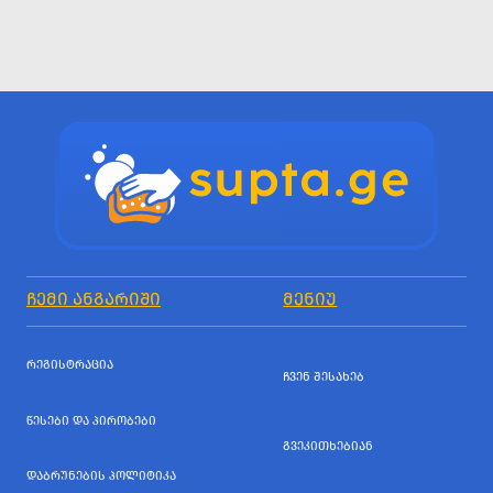
ᲩᲔᲛᲘ ᲐᲜᲒᲐᲠᲘᲨᲘ
ᲛᲔᲜᲘᲣ
ᲠᲔᲒᲘᲡᲢᲠᲐᲪᲘᲐ
ᲩᲕᲔᲜ ᲨᲔᲡᲐᲮᲔᲑ
ᲬᲔᲡᲔᲑᲘ ᲓᲐ ᲞᲘᲠᲝᲑᲔᲑᲘ
ᲒᲕᲔᲙᲘᲗᲮᲔᲑᲘᲐᲜ
ᲓᲐᲑᲠᲣᲜᲔᲑᲘᲡ ᲞᲝᲚᲘᲢᲘᲙᲐ