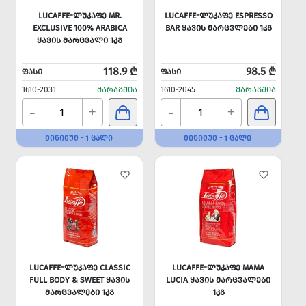
LUCAFFE-ᲚᲣᲙᲐᲤᲔ MR.
LUCAFFE-ᲚᲣᲙᲐᲤᲔ ESPRESSO
EXCLUSIVE 100% ARABICA
BAR ᲧᲐᲕᲘᲡ ᲛᲐᲠᲪᲕᲚᲔᲑᲘ 1ᲙᲒ
ᲧᲐᲕᲘᲡ ᲛᲐᲠᲪᲕᲐᲚᲘ 1ᲙᲒ
118.9 ₾
98.5 ₾
ᲤᲐᲡᲘ
ᲤᲐᲡᲘ
1610-2031
ᲛᲐᲠᲐᲒᲨᲘᲐ
1610-2045
ᲛᲐᲠᲐᲒᲨᲘᲐ
-
-
+
+
ᲛᲘᲜᲘᲛᲣᲛ - 1 ᲪᲐᲚᲘ
ᲛᲘᲜᲘᲛᲣᲛ - 1 ᲪᲐᲚᲘ
LUCAFFE-ᲚᲣᲙᲐᲤᲔ CLASSIC
LUCAFFE-ᲚᲣᲙᲐᲤᲔ MAMA
FULL BODY & SWEET ᲧᲐᲕᲘᲡ
LUCIA ᲧᲐᲕᲘᲡ ᲛᲐᲠᲪᲕᲐᲚᲔᲑᲘ
ᲛᲐᲠᲪᲕᲐᲚᲔᲑᲘ 1ᲙᲒ
1ᲙᲒ