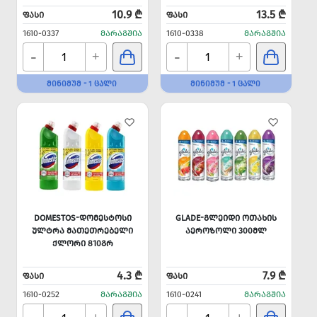
10.9 ₾
13.5 ₾
ᲤᲐᲡᲘ
ᲤᲐᲡᲘ
1610-0337
ᲛᲐᲠᲐᲒᲨᲘᲐ
1610-0338
ᲛᲐᲠᲐᲒᲨᲘᲐ
-
-
+
+
ᲛᲘᲜᲘᲛᲣᲛ - 1 ᲪᲐᲚᲘ
ᲛᲘᲜᲘᲛᲣᲛ - 1 ᲪᲐᲚᲘ
DOMESTOS-ᲓᲝᲛᲔᲡᲢᲝᲡᲘ
GLADE-ᲒᲚᲔᲘᲓᲘ ᲝᲗᲐᲮᲘᲡ
ᲣᲚᲢᲠᲐ ᲛᲐᲗᲔᲗᲠᲔᲑᲔᲚᲘ
ᲐᲔᲠᲝᲖᲝᲚᲘ 300ᲛᲚ
ᲥᲚᲝᲠᲘ 810ᲒᲠ
4.3 ₾
7.9 ₾
ᲤᲐᲡᲘ
ᲤᲐᲡᲘ
1610-0252
ᲛᲐᲠᲐᲒᲨᲘᲐ
1610-0241
ᲛᲐᲠᲐᲒᲨᲘᲐ