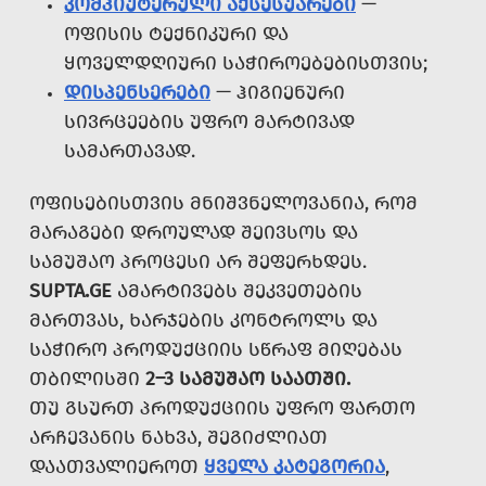
ᲙᲝᲛᲞᲘᲣᲢᲔᲠᲣᲚᲘ ᲐᲥᲡᲔᲡᲣᲐᲠᲔᲑᲘ
—
ᲝᲤᲘᲡᲘᲡ ᲢᲔᲥᲜᲘᲙᲣᲠᲘ ᲓᲐ
ᲧᲝᲕᲔᲚᲓᲦᲘᲣᲠᲘ ᲡᲐᲭᲘᲠᲝᲔᲑᲔᲑᲘᲡᲗᲕᲘᲡ;
ᲓᲘᲡᲞᲔᲜᲡᲔᲠᲔᲑᲘ
— ᲰᲘᲒᲘᲔᲜᲣᲠᲘ
ᲡᲘᲕᲠᲪᲔᲔᲑᲘᲡ ᲣᲤᲠᲝ ᲛᲐᲠᲢᲘᲕᲐᲓ
ᲡᲐᲛᲐᲠᲗᲐᲕᲐᲓ.
ᲝᲤᲘᲡᲔᲑᲘᲡᲗᲕᲘᲡ ᲛᲜᲘᲨᲕᲜᲔᲚᲝᲕᲐᲜᲘᲐ, ᲠᲝᲛ
ᲛᲐᲠᲐᲒᲔᲑᲘ ᲓᲠᲝᲣᲚᲐᲓ ᲨᲔᲘᲕᲡᲝᲡ ᲓᲐ
ᲡᲐᲛᲣᲨᲐᲝ ᲞᲠᲝᲪᲔᲡᲘ ᲐᲠ ᲨᲔᲤᲔᲠᲮᲓᲔᲡ.
SUPTA.GE
ᲐᲛᲐᲠᲢᲘᲕᲔᲑᲡ ᲨᲔᲙᲕᲔᲗᲔᲑᲘᲡ
ᲛᲐᲠᲗᲕᲐᲡ, ᲮᲐᲠᲯᲔᲑᲘᲡ ᲙᲝᲜᲢᲠᲝᲚᲡ ᲓᲐ
ᲡᲐᲭᲘᲠᲝ ᲞᲠᲝᲓᲣᲥᲪᲘᲘᲡ ᲡᲬᲠᲐᲤ ᲛᲘᲦᲔᲑᲐᲡ
ᲗᲑᲘᲚᲘᲡᲨᲘ
2–3 ᲡᲐᲛᲣᲨᲐᲝ ᲡᲐᲐᲗᲨᲘ.
ᲗᲣ ᲒᲡᲣᲠᲗ ᲞᲠᲝᲓᲣᲥᲪᲘᲘᲡ ᲣᲤᲠᲝ ᲤᲐᲠᲗᲝ
ᲐᲠᲩᲔᲕᲐᲜᲘᲡ ᲜᲐᲮᲕᲐ, ᲨᲔᲒᲘᲫᲚᲘᲐᲗ
ᲓᲐᲐᲗᲕᲐᲚᲘᲔᲠᲝᲗ
ᲧᲕᲔᲚᲐ ᲙᲐᲢᲔᲒᲝᲠᲘᲐ
,