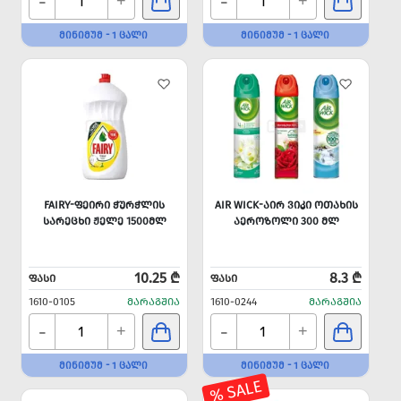
-
-
+
+
ᲛᲘᲜᲘᲛᲣᲛ - 1 ᲪᲐᲚᲘ
ᲛᲘᲜᲘᲛᲣᲛ - 1 ᲪᲐᲚᲘ
FAIRY-ᲤᲔᲘᲠᲘ ᲭᲣᲠᲭᲚᲘᲡ
AIR WICK-ᲐᲘᲠ ᲕᲘᲙᲘ ᲝᲗᲐᲮᲘᲡ
ᲡᲐᲠᲔᲪᲮᲘ ᲟᲔᲚᲔ 1500ᲛᲚ
ᲐᲔᲠᲝᲖᲝᲚᲘ 300 ᲛᲚ
10.25 ₾
8.3 ₾
ᲤᲐᲡᲘ
ᲤᲐᲡᲘ
1610-0105
ᲛᲐᲠᲐᲒᲨᲘᲐ
1610-0244
ᲛᲐᲠᲐᲒᲨᲘᲐ
-
-
+
+
ᲛᲘᲜᲘᲛᲣᲛ - 1 ᲪᲐᲚᲘ
ᲛᲘᲜᲘᲛᲣᲛ - 1 ᲪᲐᲚᲘ
% SALE