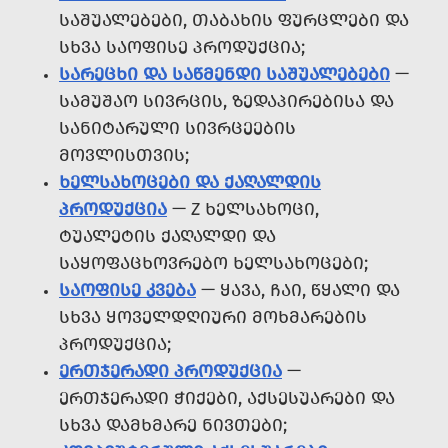
ᲡᲐᲨᲣᲐᲚᲔᲑᲔᲑᲘ, ᲗᲐᲑᲐᲮᲘᲡ ᲤᲣᲠᲪᲚᲔᲑᲘ ᲓᲐ
ᲡᲮᲕᲐ ᲡᲐᲝᲤᲘᲡᲔ ᲞᲠᲝᲓᲣᲥᲪᲘᲐ;
ᲡᲐᲠᲔᲪᲮᲘ ᲓᲐ ᲡᲐᲬᲛᲔᲜᲓᲘ ᲡᲐᲨᲣᲐᲚᲔᲑᲔᲑᲘ
—
ᲡᲐᲛᲣᲨᲐᲝ ᲡᲘᲕᲠᲪᲘᲡ, ᲖᲔᲓᲐᲞᲘᲠᲔᲑᲘᲡᲐ ᲓᲐ
ᲡᲐᲜᲘᲢᲐᲠᲣᲚᲘ ᲡᲘᲕᲠᲪᲔᲔᲑᲘᲡ
ᲛᲝᲕᲚᲘᲡᲗᲕᲘᲡ;
ᲮᲔᲚᲡᲐᲮᲝᲪᲔᲑᲘ ᲓᲐ ᲥᲐᲦᲐᲚᲓᲘᲡ
ᲞᲠᲝᲓᲣᲥᲪᲘᲐ
— Z ᲮᲔᲚᲡᲐᲮᲝᲪᲘ,
ᲢᲣᲐᲚᲔᲢᲘᲡ ᲥᲐᲦᲐᲚᲓᲘ ᲓᲐ
ᲡᲐᲧᲝᲤᲐᲪᲮᲝᲕᲠᲔᲑᲝ ᲮᲔᲚᲡᲐᲮᲝᲪᲔᲑᲘ;
ᲡᲐᲝᲤᲘᲡᲔ ᲙᲕᲔᲑᲐ
— ᲧᲐᲕᲐ, ᲩᲐᲘ, ᲬᲧᲐᲚᲘ ᲓᲐ
ᲡᲮᲕᲐ ᲧᲝᲕᲔᲚᲓᲦᲘᲣᲠᲘ ᲛᲝᲮᲛᲐᲠᲔᲑᲘᲡ
ᲞᲠᲝᲓᲣᲥᲪᲘᲐ;
ᲔᲠᲗᲯᲔᲠᲐᲓᲘ ᲞᲠᲝᲓᲣᲥᲪᲘᲐ
—
ᲔᲠᲗᲯᲔᲠᲐᲓᲘ ᲭᲘᲥᲔᲑᲘ, ᲐᲥᲡᲔᲡᲣᲐᲠᲔᲑᲘ ᲓᲐ
ᲡᲮᲕᲐ ᲓᲐᲛᲮᲛᲐᲠᲔ ᲜᲘᲕᲗᲔᲑᲘ;