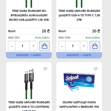
TENE-ᲢᲔᲜᲔ ᲓᲐᲛᲢᲔᲜᲘ ᲓᲐ
TENE-ᲢᲔᲜᲔ ᲡᲬᲠᲐᲤᲘ ᲓᲐᲛᲢᲔᲜᲘ
ᲛᲝᲜᲐᲪᲔᲛᲗᲐ ᲒᲐᲓᲐᲡᲐᲪᲔᲛᲘ
ᲙᲐᲑᲔᲚᲘ USB-A TO TYPE-C 1.3Მ
MICRO-USB ᲙᲐᲑᲔᲚᲘ 1.3Მ 10W
27W
20 ₾
20 ₾
ᲤᲐᲡᲘ
ᲤᲐᲡᲘ
1610-1731
ᲛᲐᲠᲐᲒᲨᲘᲐ
1610-1730
ᲛᲐᲠᲐᲒᲨᲘᲐ
-
-
+
+
ᲛᲘᲜᲘᲛᲣᲛ - 1 ᲪᲐᲚᲘ
ᲛᲘᲜᲘᲛᲣᲛ - 1 ᲪᲐᲚᲘ
TENE-ᲢᲔᲜᲔ ᲡᲬᲠᲐᲤᲘ ᲓᲐᲛᲢᲔᲜᲘ
SELPAK-ᲡᲔᲚᲞᲐᲙᲘ ᲯᲘᲑᲘᲡ
ᲙᲐᲑᲔᲚᲘ USB-A TO LIGHTNING
ᲮᲔᲚᲡᲐᲮᲝᲪᲘ 4 ᲤᲔᲜᲘᲐᲜᲘ 10Ც