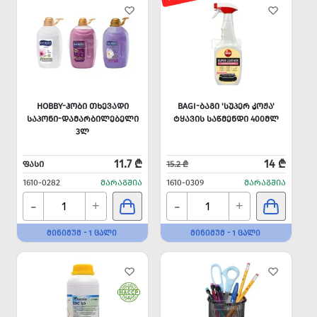
HOBBY-ᲰᲝᲑᲘ ᲗᲮᲔᲕᲐᲓᲘ
BAGI-ᲑᲐᲒᲘ 'ᲡᲣᲞᲔᲠ ᲙᲝᲟᲐ'
ᲡᲐᲞᲝᲜᲘ-ᲓᲐᲛᲐᲠᲑᲘᲚᲔᲑᲔᲚᲘ
ᲢᲧᲐᲕᲘᲡ ᲡᲐᲬᲛᲔᲜᲓᲘ 400ᲛᲚ
3Ლ
11.7 ₾
14 ₾
ᲤᲐᲡᲘ
15.2 ₾
1610-0282
ᲛᲐᲠᲐᲒᲨᲘᲐ
1610-0309
ᲛᲐᲠᲐᲒᲨᲘᲐ
-
-
+
+
ᲛᲘᲜᲘᲛᲣᲛ - 1 ᲪᲐᲚᲘ
ᲛᲘᲜᲘᲛᲣᲛ - 1 ᲪᲐᲚᲘ