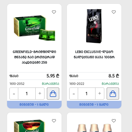
GREENFIELD-ᲒᲠᲘᲜᲤᲘᲚᲓᲘ
LEBO EXCLUSIVE-ᲚᲔᲑᲝ
ᲛᲬᲕᲐᲜᲔ ᲩᲐᲘ ᲔᲠᲗᲯᲔᲠᲐᲓ
ᲜᲐᲚᲔᲥᲘᲐᲜᲘ ᲧᲐᲕᲐ 100ᲒᲠ
ᲞᲐᲙᲔᲢᲔᲑᲨᲘ 25Ც
5.95 ₾
8.5 ₾
ᲤᲐᲡᲘ
ᲤᲐᲡᲘ
1610-2052
ᲛᲐᲠᲐᲒᲨᲘᲐ
1610-2022
ᲛᲐᲠᲐᲒᲨᲘᲐ
-
-
+
+
ᲛᲘᲜᲘᲛᲣᲛ - 1 ᲪᲐᲚᲘ
ᲛᲘᲜᲘᲛᲣᲛ - 1 ᲪᲐᲚᲘ