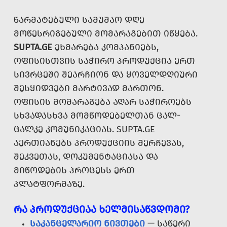
ᲬᲐᲠᲛᲐᲢᲔᲑᲣᲚᲘ ᲡᲐᲛᲣᲨᲐᲝ ᲓᲦᲔ
ᲛᲝᲬᲔᲡᲠᲘᲒᲔᲑᲣᲚᲘ ᲛᲝᲛᲐᲠᲐᲒᲔᲑᲘᲗ ᲘᲬᲧᲔᲑᲐ.
SUPTA.GE
ᲔᲮᲛᲐᲠᲔᲑᲐ ᲙᲝᲛᲞᲐᲜᲘᲔᲑᲡ,
ᲝᲤᲘᲡᲘᲡᲗᲕᲘᲡ ᲡᲐᲭᲘᲠᲝ ᲞᲠᲝᲓᲣᲥᲪᲘᲐ ᲔᲠᲗ
ᲡᲘᲕᲠᲪᲔᲨᲘ ᲨᲔᲐᲠᲩᲘᲝᲜ ᲓᲐ ᲧᲝᲕᲔᲚᲓᲦᲘᲣᲠᲘ
ᲨᲔᲡᲧᲘᲓᲕᲔᲑᲘ ᲛᲐᲠᲢᲘᲕᲐᲓ ᲛᲐᲠᲗᲝᲜ.
ᲝᲤᲘᲡᲘᲡ ᲛᲝᲛᲐᲠᲐᲒᲔᲑᲐ ᲐᲦᲐᲠ ᲡᲐᲭᲘᲠᲝᲔᲑᲡ
ᲡᲮᲕᲐᲓᲐᲡᲮᲕᲐ ᲛᲝᲛᲬᲝᲓᲔᲑᲔᲚᲗᲐᲜ ᲪᲐᲚ-
ᲪᲐᲚᲙᲔ ᲙᲝᲛᲣᲜᲘᲙᲐᲪᲘᲐᲡ. SUPTA.GE
ᲐᲔᲠᲗᲘᲐᲜᲔᲑᲡ ᲞᲠᲝᲓᲣᲥᲪᲘᲘᲡ ᲨᲔᲠᲩᲔᲕᲐᲡ,
ᲨᲔᲙᲕᲔᲗᲐᲡ, ᲓᲝᲙᲣᲛᲔᲜᲢᲐᲪᲘᲐᲡᲐ ᲓᲐ
ᲛᲘᲬᲝᲓᲔᲑᲘᲡ ᲞᲠᲝᲪᲔᲡᲡ ᲔᲠᲗ
ᲞᲚᲐᲢᲤᲝᲠᲛᲐᲖᲔ.
ᲠᲐ ᲞᲠᲝᲓᲣᲥᲪᲘᲐᲐ ᲮᲔᲚᲛᲘᲡᲐᲬᲕᲓᲝᲛᲘ?
ᲡᲐᲙᲐᲜᲪᲔᲚᲐᲠᲘᲝ ᲜᲘᲕᲗᲔᲑᲘ
— ᲡᲐᲬᲔᲠᲘ