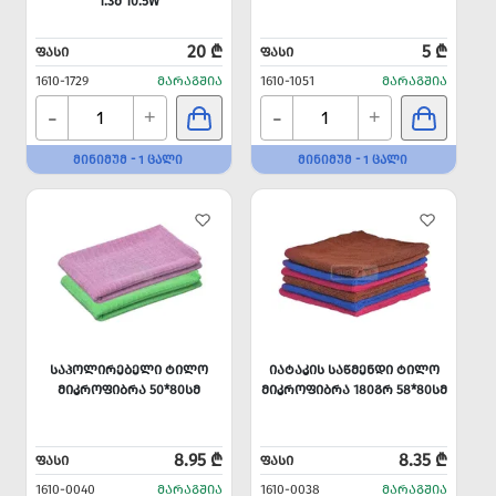
1.3Მ 10.5W
20 ₾
5 ₾
ᲤᲐᲡᲘ
ᲤᲐᲡᲘ
1610-1729
ᲛᲐᲠᲐᲒᲨᲘᲐ
1610-1051
ᲛᲐᲠᲐᲒᲨᲘᲐ
-
-
+
+
ᲛᲘᲜᲘᲛᲣᲛ - 1 ᲪᲐᲚᲘ
ᲛᲘᲜᲘᲛᲣᲛ - 1 ᲪᲐᲚᲘ
ᲡᲐᲞᲝᲚᲘᲠᲔᲑᲔᲚᲘ ᲢᲘᲚᲝ
ᲘᲐᲢᲐᲙᲘᲡ ᲡᲐᲬᲛᲔᲜᲓᲘ ᲢᲘᲚᲝ
ᲛᲘᲙᲠᲝᲤᲘᲑᲠᲐ 50*80ᲡᲛ
ᲛᲘᲙᲠᲝᲤᲘᲑᲠᲐ 180ᲒᲠ 58*80ᲡᲛ
8.95 ₾
8.35 ₾
ᲤᲐᲡᲘ
ᲤᲐᲡᲘ
1610-0040
ᲛᲐᲠᲐᲒᲨᲘᲐ
1610-0038
ᲛᲐᲠᲐᲒᲨᲘᲐ