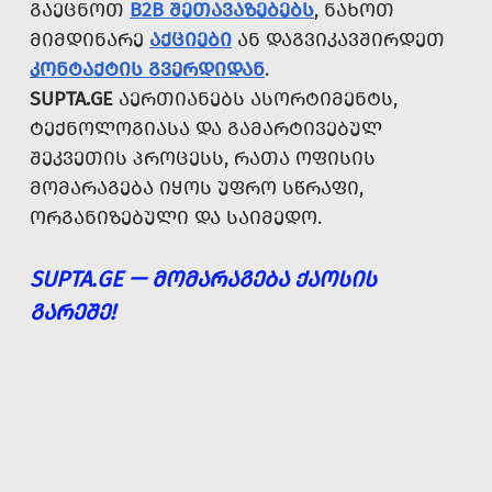
ᲒᲐᲔᲪᲜᲝᲗ
B2B ᲨᲔᲗᲐᲕᲐᲖᲔᲑᲔᲑᲡ
, ᲜᲐᲮᲝᲗ
ᲛᲘᲛᲓᲘᲜᲐᲠᲔ
ᲐᲥᲪᲘᲔᲑᲘ
ᲐᲜ ᲓᲐᲒᲕᲘᲙᲐᲕᲨᲘᲠᲓᲔᲗ
ᲙᲝᲜᲢᲐᲥᲢᲘᲡ ᲒᲕᲔᲠᲓᲘᲓᲐᲜ
.
SUPTA.GE
ᲐᲔᲠᲗᲘᲐᲜᲔᲑᲡ ᲐᲡᲝᲠᲢᲘᲛᲔᲜᲢᲡ,
ᲢᲔᲥᲜᲝᲚᲝᲒᲘᲐᲡᲐ ᲓᲐ ᲒᲐᲛᲐᲠᲢᲘᲕᲔᲑᲣᲚ
ᲨᲔᲙᲕᲔᲗᲘᲡ ᲞᲠᲝᲪᲔᲡᲡ, ᲠᲐᲗᲐ ᲝᲤᲘᲡᲘᲡ
ᲛᲝᲛᲐᲠᲐᲒᲔᲑᲐ ᲘᲧᲝᲡ ᲣᲤᲠᲝ ᲡᲬᲠᲐᲤᲘ,
ᲝᲠᲒᲐᲜᲘᲖᲔᲑᲣᲚᲘ ᲓᲐ ᲡᲐᲘᲛᲔᲓᲝ.
SUPTA.GE — ᲛᲝᲛᲐᲠᲐᲒᲔᲑᲐ ᲥᲐᲝᲡᲘᲡ
ᲒᲐᲠᲔᲨᲔ!