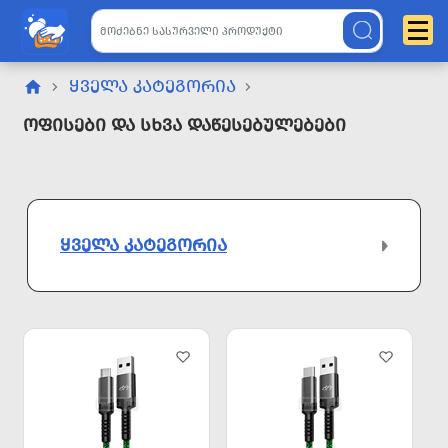
ᲧᲕᲔᲚᲐ ᲙᲐᲢᲔᲒᲝᲠᲘᲐ
Ოფისები Და Სხვა Დაწესებულებები
ᲧᲕᲔᲚᲐ ᲙᲐᲢᲔᲒᲝᲠᲘᲐ