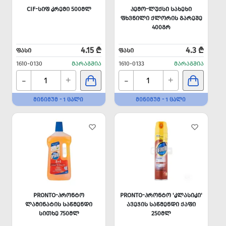
CIF-ᲡᲘᲤ ᲙᲠᲔᲛᲘ 500ᲛᲚ
ᲞᲔᲛᲝ-ᲚᲣᲥᲡᲘ ᲡᲐᲮᲔᲮᲘ
ᲤᲮᲕᲜᲘᲚᲘ ᲥᲚᲝᲠᲘᲡ ᲒᲐᲠᲔᲨᲔ
400ᲒᲠ
4.15 ₾
4.3 ₾
ᲤᲐᲡᲘ
ᲤᲐᲡᲘ
1610-0130
ᲛᲐᲠᲐᲒᲨᲘᲐ
1610-0133
ᲛᲐᲠᲐᲒᲨᲘᲐ
-
-
+
+
ᲛᲘᲜᲘᲛᲣᲛ - 1 ᲪᲐᲚᲘ
ᲛᲘᲜᲘᲛᲣᲛ - 1 ᲪᲐᲚᲘ
PRONTO-ᲞᲠᲝᲜᲢᲝ
PRONTO-ᲞᲠᲝᲜᲢᲝ 'ᲙᲚᲐᲡᲘᲙᲘ'
ᲚᲐᲛᲘᲜᲐᲢᲘᲡ ᲡᲐᲬᲛᲔᲜᲓᲘ
ᲐᲕᲔᲯᲘᲡ ᲡᲐᲬᲛᲔᲜᲓᲘ ᲥᲐᲤᲘ
ᲡᲘᲗᲮᲔ 750ᲛᲚ
250ᲛᲚ