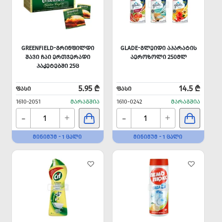
GREENFIELD-ᲒᲠᲘᲜᲤᲘᲚᲓᲘ
GLADE-ᲒᲚᲔᲘᲓᲘ ᲐᲞᲐᲠᲐᲢᲘᲡ
ᲨᲐᲕᲘ ᲩᲐᲘ ᲔᲠᲗᲯᲔᲠᲐᲓᲘ
ᲐᲔᲠᲝᲖᲝᲚᲘ 250ᲛᲚ
ᲞᲐᲙᲔᲢᲔᲑᲨᲘ 25Ც
5.95 ₾
14.5 ₾
ᲤᲐᲡᲘ
ᲤᲐᲡᲘ
1610-2051
ᲛᲐᲠᲐᲒᲨᲘᲐ
1610-0242
ᲛᲐᲠᲐᲒᲨᲘᲐ
-
-
+
+
ᲛᲘᲜᲘᲛᲣᲛ - 1 ᲪᲐᲚᲘ
ᲛᲘᲜᲘᲛᲣᲛ - 1 ᲪᲐᲚᲘ