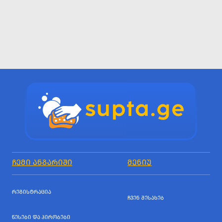
ᲩᲔᲛᲘ ᲐᲜᲒᲐᲠᲘᲨᲘ
ᲛᲔᲜᲘᲣ
ᲠᲔᲒᲘᲡᲢᲠᲐᲪᲘᲐ
ᲩᲕᲔᲜ ᲨᲔᲡᲐᲮᲔᲑ
ᲬᲔᲡᲔᲑᲘ ᲓᲐ ᲞᲘᲠᲝᲑᲔᲑᲘ