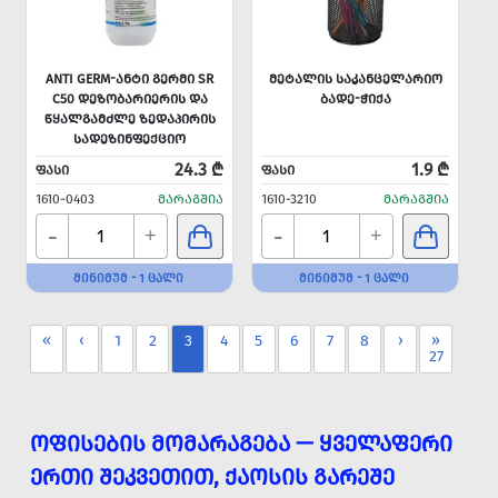
ANTI GERM-ᲐᲜᲢᲘ ᲒᲔᲠᲛᲘ SR
ᲛᲔᲢᲐᲚᲘᲡ ᲡᲐᲙᲐᲜᲪᲔᲚᲐᲠᲘᲝ
C50 ᲓᲔᲖᲝᲑᲐᲠᲘᲔᲠᲘᲡ ᲓᲐ
ᲑᲐᲓᲔ-ᲭᲘᲥᲐ
ᲬᲧᲐᲚᲒᲐᲛᲫᲚᲔ ᲖᲔᲓᲐᲞᲘᲠᲘᲡ
ᲡᲐᲓᲔᲖᲘᲜᲤᲔᲥᲪᲘᲝ
ᲙᲝᲜᲪᲔᲜᲢᲠᲐᲢᲘ 1Ლ=100Ლ
24.3 ₾
1.9 ₾
ᲤᲐᲡᲘ
ᲤᲐᲡᲘ
1610-0403
ᲛᲐᲠᲐᲒᲨᲘᲐ
1610-3210
ᲛᲐᲠᲐᲒᲨᲘᲐ
-
-
+
+
ᲛᲘᲜᲘᲛᲣᲛ - 1 ᲪᲐᲚᲘ
ᲛᲘᲜᲘᲛᲣᲛ - 1 ᲪᲐᲚᲘ
«
‹
1
2
3
4
5
6
7
8
›
»
27
ᲝᲤᲘᲡᲔᲑᲘᲡ ᲛᲝᲛᲐᲠᲐᲒᲔᲑᲐ — ᲧᲕᲔᲚᲐᲤᲔᲠᲘ
ᲔᲠᲗᲘ ᲨᲔᲙᲕᲔᲗᲘᲗ, ᲥᲐᲝᲡᲘᲡ ᲒᲐᲠᲔᲨᲔ