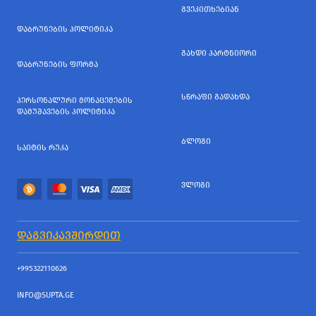
ᲒᲕᲔᲙᲘᲗᲮᲔᲑᲘᲐᲜ
ᲓᲐᲑᲠᲣᲜᲔᲑᲘᲡ ᲞᲝᲚᲘᲢᲘᲙᲐ
ᲒᲐᲮᲓᲘ ᲞᲐᲠᲢᲜᲘᲝᲠᲘ
ᲓᲐᲑᲠᲣᲜᲔᲑᲘᲡ ᲤᲝᲠᲛᲐ
ᲡᲬᲠᲐᲤᲘ ᲒᲐᲓᲐᲮᲓᲐ
ᲞᲔᲠᲡᲝᲜᲐᲚᲣᲠᲘ ᲛᲝᲜᲐᲪᲔᲛᲔᲑᲘᲡ
ᲓᲐᲛᲣᲨᲐᲕᲔᲑᲘᲡ ᲞᲝᲚᲘᲢᲘᲙᲐ
ᲑᲚᲝᲒᲘ
ᲡᲐᲘᲢᲘᲡ ᲠᲣᲙᲐ
ᲕᲚᲝᲒᲘ
ᲓᲐᲒᲕᲘᲙᲐᲕᲨᲘᲠᲓᲘᲗ
+995322110626
INFO@SUPTA.GE