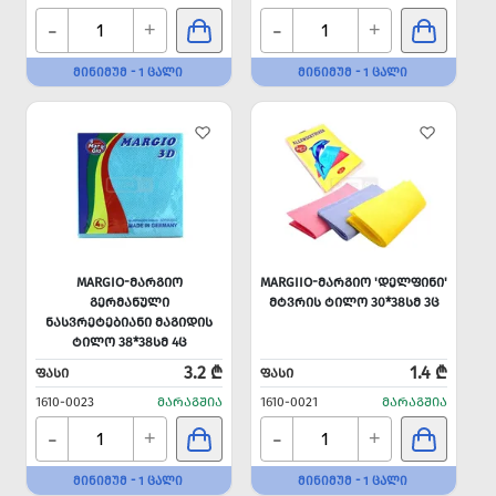
-
-
+
+
ᲛᲘᲜᲘᲛᲣᲛ - 1 ᲪᲐᲚᲘ
ᲛᲘᲜᲘᲛᲣᲛ - 1 ᲪᲐᲚᲘ
MARGIO-ᲛᲐᲠᲒᲘᲝ
MARGIIO-ᲛᲐᲠᲒᲘᲝ 'ᲓᲔᲚᲤᲘᲜᲘ'
ᲒᲔᲠᲛᲐᲜᲣᲚᲘ
ᲛᲢᲕᲠᲘᲡ ᲢᲘᲚᲝ 30*38ᲡᲛ 3Ც
ᲜᲐᲡᲕᲠᲔᲢᲔᲑᲘᲐᲜᲘ ᲛᲐᲒᲘᲓᲘᲡ
ᲢᲘᲚᲝ 38*38ᲡᲛ 4Ც
3.2 ₾
1.4 ₾
ᲤᲐᲡᲘ
ᲤᲐᲡᲘ
1610-0023
ᲛᲐᲠᲐᲒᲨᲘᲐ
1610-0021
ᲛᲐᲠᲐᲒᲨᲘᲐ
-
-
+
+
ᲛᲘᲜᲘᲛᲣᲛ - 1 ᲪᲐᲚᲘ
ᲛᲘᲜᲘᲛᲣᲛ - 1 ᲪᲐᲚᲘ