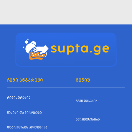
ᲩᲔᲛᲘ ᲐᲜᲒᲐᲠᲘᲨᲘ
ᲛᲔᲜᲘᲣ
ᲠᲔᲒᲘᲡᲢᲠᲐᲪᲘᲐ
ᲩᲕᲔᲜ ᲨᲔᲡᲐᲮᲔᲑ
ᲬᲔᲡᲔᲑᲘ ᲓᲐ ᲞᲘᲠᲝᲑᲔᲑᲘ
ᲒᲕᲔᲙᲘᲗᲮᲔᲑᲘᲐᲜ
ᲓᲐᲑᲠᲣᲜᲔᲑᲘᲡ ᲞᲝᲚᲘᲢᲘᲙᲐ