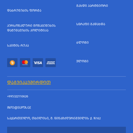
ᲒᲐᲮᲓᲘ ᲞᲐᲠᲢᲜᲘᲝᲠᲘ
ᲓᲐᲑᲠᲣᲜᲔᲑᲘᲡ ᲤᲝᲠᲛᲐ
ᲡᲬᲠᲐᲤᲘ ᲒᲐᲓᲐᲮᲓᲐ
ᲞᲔᲠᲡᲝᲜᲐᲚᲣᲠᲘ ᲛᲝᲜᲐᲪᲔᲛᲔᲑᲘᲡ
ᲓᲐᲛᲣᲨᲐᲕᲔᲑᲘᲡ ᲞᲝᲚᲘᲢᲘᲙᲐ
ᲑᲚᲝᲒᲘ
ᲡᲐᲘᲢᲘᲡ ᲠᲣᲙᲐ
ᲕᲚᲝᲒᲘ
ᲓᲐᲒᲕᲘᲙᲐᲕᲨᲘᲠᲓᲘᲗ
+995322110626
INFO@SUPTA.GE
ᲡᲐᲥᲐᲠᲗᲕᲔᲚᲝ, ᲗᲑᲘᲚᲘᲡᲘ, Მ. ᲬᲘᲜᲐᲛᲫᲦᲕᲠᲘᲨᲕᲘᲚᲘᲡ Ქ. N162