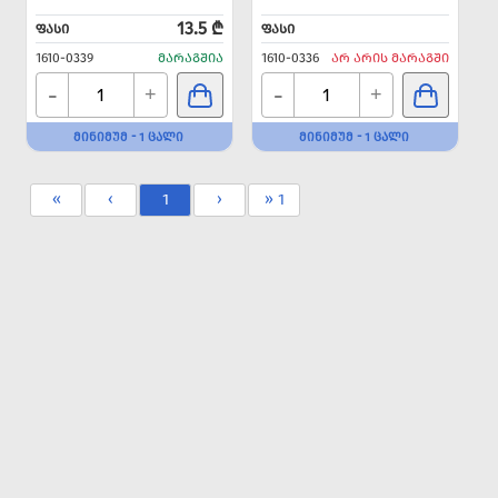
13.5 ₾
ᲤᲐᲡᲘ
ᲤᲐᲡᲘ
1610-0339
ᲛᲐᲠᲐᲒᲨᲘᲐ
1610-0336
ᲐᲠ ᲐᲠᲘᲡ ᲛᲐᲠᲐᲒᲨᲘ
-
-
+
+
ᲛᲘᲜᲘᲛᲣᲛ - 1 ᲪᲐᲚᲘ
ᲛᲘᲜᲘᲛᲣᲛ - 1 ᲪᲐᲚᲘ
«
‹
1
›
» 1