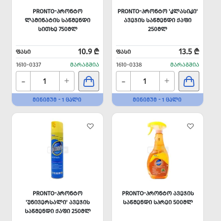
PRONTO-ᲞᲠᲝᲜᲢᲝ
PRONTO-ᲞᲠᲝᲜᲢᲝ 'ᲙᲚᲐᲡᲘᲙᲘ'
ᲚᲐᲛᲘᲜᲐᲢᲘᲡ ᲡᲐᲬᲛᲔᲜᲓᲘ
ᲐᲕᲔᲯᲘᲡ ᲡᲐᲬᲛᲔᲜᲓᲘ ᲥᲐᲤᲘ
ᲡᲘᲗᲮᲔ 750ᲛᲚ
250ᲛᲚ
10.9 ₾
13.5 ₾
ᲤᲐᲡᲘ
ᲤᲐᲡᲘ
1610-0337
ᲛᲐᲠᲐᲒᲨᲘᲐ
1610-0338
ᲛᲐᲠᲐᲒᲨᲘᲐ
-
-
+
+
ᲛᲘᲜᲘᲛᲣᲛ - 1 ᲪᲐᲚᲘ
ᲛᲘᲜᲘᲛᲣᲛ - 1 ᲪᲐᲚᲘ
PRONTO-ᲞᲠᲝᲜᲢᲝ
PRONTO-ᲞᲠᲝᲜᲢᲝ ᲐᲕᲔᲯᲘᲡ
'ᲣᲜᲘᲕᲔᲠᲡᲐᲚᲘ' ᲐᲕᲔᲯᲘᲡ
ᲡᲐᲬᲛᲔᲜᲓᲘ ᲡᲞᲠᲔᲘ 500ᲛᲚ
ᲡᲐᲬᲛᲔᲜᲓᲘ ᲥᲐᲤᲘ 250ᲛᲚ