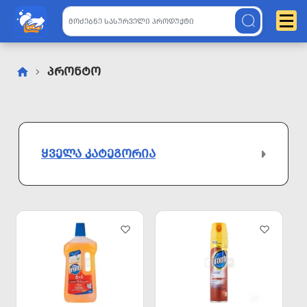
Პრონტო
ᲧᲕᲔᲚᲐ ᲙᲐᲢᲔᲒᲝᲠᲘᲐ