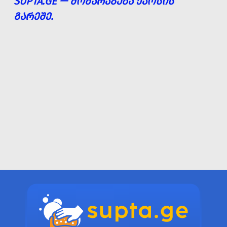
SUPTA.GE — ᲛᲝᲛᲐᲠᲐᲒᲔᲑᲐ ᲥᲐᲝᲡᲘᲡ
ᲒᲐᲠᲔᲨᲔ.