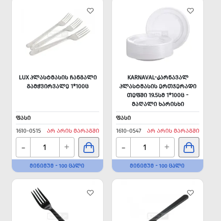
LUX ᲞᲚᲐᲡᲢᲛᲐᲡᲘᲡ ᲩᲐᲜᲒᲐᲚᲘ
KARNAVAL-ᲙᲐᲠᲜᲐᲕᲐᲚ
ᲒᲐᲛᲭᲕᲘᲠᲕᲐᲚᲔ 1*100Ც
ᲞᲚᲐᲡᲢᲛᲐᲡᲘᲡ ᲔᲠᲗᲯᲔᲠᲐᲓᲘ
ᲗᲔᲤᲨᲘ 19.5ᲡᲛ 1*100Ც -
ᲛᲐᲦᲐᲚᲘ ᲮᲐᲠᲘᲡᲮᲘ
ᲤᲐᲡᲘ
ᲤᲐᲡᲘ
1610-0515
ᲐᲠ ᲐᲠᲘᲡ ᲛᲐᲠᲐᲒᲨᲘ
1610-0547
ᲐᲠ ᲐᲠᲘᲡ ᲛᲐᲠᲐᲒᲨᲘ
-
-
+
+
ᲛᲘᲜᲘᲛᲣᲛ - 100 ᲪᲐᲚᲘ
ᲛᲘᲜᲘᲛᲣᲛ - 100 ᲪᲐᲚᲘ