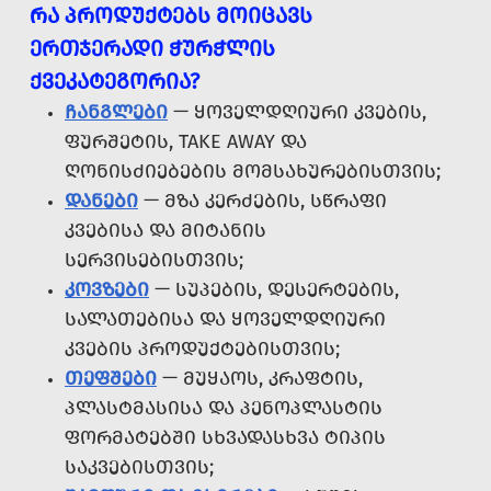
ᲠᲐ ᲞᲠᲝᲓᲣᲥᲢᲔᲑᲡ ᲛᲝᲘᲪᲐᲕᲡ
ᲔᲠᲗᲯᲔᲠᲐᲓᲘ ᲭᲣᲠᲭᲚᲘᲡ
ᲥᲕᲔᲙᲐᲢᲔᲒᲝᲠᲘᲐ?
ᲩᲐᲜᲒᲚᲔᲑᲘ
— ᲧᲝᲕᲔᲚᲓᲦᲘᲣᲠᲘ ᲙᲕᲔᲑᲘᲡ,
ᲤᲣᲠᲨᲔᲢᲘᲡ, TAKE AWAY ᲓᲐ
ᲦᲝᲜᲘᲡᲫᲘᲔᲑᲔᲑᲘᲡ ᲛᲝᲛᲡᲐᲮᲣᲠᲔᲑᲘᲡᲗᲕᲘᲡ;
ᲓᲐᲜᲔᲑᲘ
— ᲛᲖᲐ ᲙᲔᲠᲫᲔᲑᲘᲡ, ᲡᲬᲠᲐᲤᲘ
ᲙᲕᲔᲑᲘᲡᲐ ᲓᲐ ᲛᲘᲢᲐᲜᲘᲡ
ᲡᲔᲠᲕᲘᲡᲔᲑᲘᲡᲗᲕᲘᲡ;
ᲙᲝᲕᲖᲔᲑᲘ
— ᲡᲣᲞᲔᲑᲘᲡ, ᲓᲔᲡᲔᲠᲢᲔᲑᲘᲡ,
ᲡᲐᲚᲐᲗᲔᲑᲘᲡᲐ ᲓᲐ ᲧᲝᲕᲔᲚᲓᲦᲘᲣᲠᲘ
ᲙᲕᲔᲑᲘᲡ ᲞᲠᲝᲓᲣᲥᲢᲔᲑᲘᲡᲗᲕᲘᲡ;
ᲗᲔᲤᲨᲔᲑᲘ
— ᲛᲣᲧᲐᲝᲡ, ᲙᲠᲐᲤᲢᲘᲡ,
ᲞᲚᲐᲡᲢᲛᲐᲡᲘᲡᲐ ᲓᲐ ᲞᲔᲜᲝᲞᲚᲐᲡᲢᲘᲡ
ᲤᲝᲠᲛᲐᲢᲔᲑᲨᲘ ᲡᲮᲕᲐᲓᲐᲡᲮᲕᲐ ᲢᲘᲞᲘᲡ
ᲡᲐᲙᲕᲔᲑᲘᲡᲗᲕᲘᲡ;