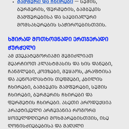
ᲨᲐᲛᲤᲣᲠᲘ ᲓᲐ ᲩᲮᲘᲠᲔᲑᲘ
— ᲡᲣᲨᲘᲡ,
ᲑᲣᲠᲒᲔᲠᲘᲡ, ᲤᲣᲠᲨᲔᲢᲘᲡ, ᲑᲐᲛᲑᲣᲙᲘᲡ
ᲨᲐᲛᲤᲣᲠᲔᲑᲘᲡᲐ ᲓᲐ ᲡᲞᲔᲪᲘᲐᲚᲣᲠᲘ
ᲛᲝᲛᲡᲐᲮᲣᲠᲔᲑᲘᲡ ᲡᲐᲭᲘᲠᲝᲔᲑᲘᲡᲗᲕᲘᲡ.
ᲮᲨᲘᲠᲐᲓ ᲛᲝᲗᲮᲝᲕᲜᲐᲓᲘ ᲔᲠᲗᲯᲔᲠᲐᲓᲘ
ᲭᲣᲠᲭᲔᲚᲘ
ᲐᲛ ᲥᲕᲔᲙᲐᲢᲔᲒᲝᲠᲘᲐᲨᲘ ᲨᲔᲒᲘᲫᲚᲘᲐᲗ
ᲨᲔᲐᲠᲩᲘᲝᲗ ᲞᲚᲐᲡᲢᲛᲐᲡᲘᲡ ᲓᲐ ᲮᲘᲡ ᲓᲐᲜᲔᲑᲘ,
ᲩᲐᲜᲒᲚᲔᲑᲘ, ᲙᲝᲕᲖᲔᲑᲘ, ᲛᲣᲧᲐᲝᲡ, ᲙᲠᲐᲤᲢᲘᲡᲐ
ᲓᲐ ᲞᲔᲜᲝᲞᲚᲐᲡᲢᲘᲡ ᲗᲔᲤᲨᲔᲑᲘ, ᲙᲑᲘᲚᲘᲡ
ᲩᲮᲘᲠᲔᲑᲘ, ᲑᲐᲛᲑᲣᲙᲘᲡ ᲨᲐᲛᲤᲣᲠᲔᲑᲘ, ᲡᲣᲨᲘᲡ
ᲩᲮᲘᲠᲔᲑᲘ, ᲑᲣᲠᲒᲔᲠᲘᲡ ᲩᲮᲘᲠᲔᲑᲘ ᲓᲐ
ᲤᲣᲠᲨᲔᲢᲘᲡ ᲩᲮᲘᲠᲔᲑᲘ. ᲐᲡᲔᲗᲘ ᲞᲠᲝᲓᲣᲥᲪᲘᲐ
ᲞᲠᲐᲥᲢᲘᲙᲣᲚᲘ ᲐᲠᲩᲔᲕᲐᲜᲘᲐ ᲠᲝᲒᲝᲠᲪ
ᲧᲝᲕᲔᲚᲓᲦᲘᲣᲠᲘ ᲛᲝᲮᲛᲐᲠᲔᲑᲘᲡᲗᲕᲘᲡ, ᲘᲡᲔ
ᲦᲝᲜᲘᲡᲫᲘᲔᲑᲔᲑᲘᲡᲐ ᲓᲐ ᲛᲐᲦᲐᲚᲘ