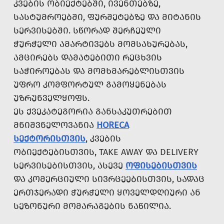
ᲙᲕᲔᲑᲘᲡ ᲝᲑᲘᲔᲥᲢᲔᲑᲨᲘ, ᲘᲕᲔᲜᲗᲔᲑᲖᲔ,
ᲡᲐᲡᲢᲣᲛᲠᲝᲔᲑᲨᲘ, ᲤᲣᲠᲨᲔᲢᲔᲑᲖᲔ ᲓᲐ ᲛᲘᲢᲐᲜᲘᲡ
ᲡᲔᲠᲕᲘᲡᲔᲑᲨᲘ. ᲡᲬᲝᲠᲐᲓ ᲨᲔᲠᲩᲔᲣᲚᲘ
ᲭᲣᲠᲭᲔᲚᲘ ᲐᲛᲐᲠᲢᲘᲕᲔᲑᲡ ᲛᲝᲛᲡᲐᲮᲣᲠᲔᲑᲐᲡ,
ᲐᲛᲪᲘᲠᲔᲑᲡ ᲓᲐᲛᲐᲢᲔᲑᲘᲗᲘ ᲠᲔᲪᲮᲕᲘᲡ
ᲡᲐᲭᲘᲠᲝᲔᲑᲐᲡ ᲓᲐ ᲛᲝᲛᲮᲛᲐᲠᲔᲑᲚᲘᲡᲗᲕᲘᲡ
ᲣᲤᲠᲝ ᲙᲝᲛᲤᲝᲠᲢᲣᲚ ᲒᲐᲛᲝᲧᲔᲜᲔᲑᲐᲡ
ᲣᲖᲠᲣᲜᲕᲔᲚᲧᲝᲤᲡ.
ᲔᲡ ᲥᲕᲔᲙᲐᲢᲔᲒᲝᲠᲘᲐ ᲒᲐᲜᲡᲐᲙᲣᲗᲠᲔᲑᲘᲗ
ᲛᲜᲘᲨᲕᲜᲔᲚᲝᲕᲐᲜᲘᲐ
HORECA
ᲡᲔᲥᲢᲝᲠᲘᲡᲗᲕᲘᲡ
, ᲙᲕᲔᲑᲘᲡ
ᲝᲑᲘᲔᲥᲢᲔᲑᲘᲡᲗᲕᲘᲡ, TAKE AWAY ᲓᲐ DELIVERY
ᲡᲔᲠᲕᲘᲡᲔᲑᲘᲡᲗᲕᲘᲡ, ᲐᲡᲔᲕᲔ
ᲝᲤᲘᲡᲔᲑᲘᲡᲗᲕᲘᲡ
ᲓᲐ ᲙᲝᲛᲔᲠᲪᲘᲣᲚᲘ ᲡᲘᲕᲠᲪᲔᲔᲑᲘᲡᲗᲕᲘᲡ, ᲡᲐᲓᲐᲪ
ᲔᲠᲗᲯᲔᲠᲐᲓᲘ ᲭᲣᲠᲭᲔᲚᲘ ᲧᲝᲕᲔᲚᲓᲦᲘᲣᲠᲘ ᲐᲜ
ᲡᲔᲖᲝᲜᲣᲠᲘ ᲛᲝᲛᲐᲠᲐᲒᲔᲑᲘᲡ ᲜᲐᲬᲘᲚᲘᲐ.