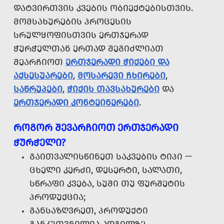
ᲓᲐᲢᲕᲘᲠᲗᲕᲘᲡ ᲙᲕᲔᲑᲘᲡ ᲝᲑᲘᲔᲥᲢᲔᲑᲘᲡᲗᲕᲘᲡ.
ᲛᲝᲛᲡᲐᲮᲣᲠᲔᲑᲘᲡ ᲞᲠᲝᲪᲔᲡᲘᲡ
ᲡᲠᲣᲚᲧᲝᲤᲘᲡᲗᲕᲘᲡ ᲔᲠᲗᲯᲔᲠᲐᲓ
ᲭᲣᲠᲭᲔᲚᲗᲐᲜ ᲔᲠᲗᲐᲓ ᲨᲔᲒᲘᲫᲚᲘᲐᲗ
ᲨᲔᲐᲠᲩᲘᲝᲗ
ᲔᲠᲗᲯᲔᲠᲐᲓᲘ ᲭᲘᲥᲔᲑᲘ ᲓᲐ
ᲐᲥᲡᲔᲡᲣᲐᲠᲔᲑᲘ
,
ᲛᲝᲡᲐᲠᲔᲕᲘ ᲩᲮᲘᲠᲔᲑᲘ
,
ᲡᲐᲬᲠᲣᲞᲔᲑᲘ
,
ᲭᲘᲥᲘᲡ ᲗᲐᲕᲡᲐᲮᲣᲠᲔᲑᲘ
ᲓᲐ
ᲔᲠᲗᲯᲔᲠᲐᲓᲘ ᲙᲝᲜᲢᲔᲘᲜᲔᲠᲔᲑᲘ
.
ᲠᲝᲒᲝᲠ ᲨᲔᲕᲐᲠᲩᲘᲝᲗ ᲔᲠᲗᲯᲔᲠᲐᲓᲘ
ᲭᲣᲠᲭᲔᲚᲘ?
ᲒᲐᲘᲗᲕᲐᲚᲘᲡᲬᲘᲜᲔᲗ ᲡᲐᲙᲕᲔᲑᲘᲡ ᲢᲘᲞᲘ —
ᲪᲮᲔᲚᲘ ᲙᲔᲠᲫᲘ, ᲓᲔᲡᲔᲠᲢᲘ, ᲡᲐᲚᲐᲗᲘ,
ᲡᲬᲠᲐᲤᲘ ᲙᲕᲔᲑᲐ, ᲡᲣᲨᲘ ᲗᲣ ᲤᲣᲠᲨᲔᲢᲘᲡ
ᲞᲠᲝᲓᲣᲥᲪᲘᲐ;
ᲒᲐᲜᲡᲐᲖᲦᲕᲠᲔᲗ, ᲞᲠᲝᲓᲣᲥᲢᲘ