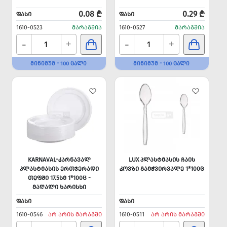
0.08 ₾
0.29 ₾
ᲤᲐᲡᲘ
ᲤᲐᲡᲘ
1610-0523
ᲛᲐᲠᲐᲒᲨᲘᲐ
1610-0527
ᲛᲐᲠᲐᲒᲨᲘᲐ
-
-
+
+
ᲛᲘᲜᲘᲛᲣᲛ - 100 ᲪᲐᲚᲘ
ᲛᲘᲜᲘᲛᲣᲛ - 100 ᲪᲐᲚᲘ
KARNAVAL-ᲙᲐᲠᲜᲐᲕᲐᲚ
LUX ᲞᲚᲐᲡᲢᲛᲐᲡᲘᲡ ᲩᲐᲘᲡ
ᲞᲚᲐᲡᲢᲛᲐᲡᲘᲡ ᲔᲠᲗᲯᲔᲠᲐᲓᲘ
ᲙᲝᲕᲖᲘ ᲒᲐᲛᲭᲕᲘᲠᲕᲐᲚᲔ 1*100Ც
ᲗᲔᲤᲨᲘ 17.5ᲡᲛ 1*100Ც -
ᲛᲐᲦᲐᲚᲘ ᲮᲐᲠᲘᲡᲮᲘ
ᲤᲐᲡᲘ
ᲤᲐᲡᲘ
1610-0546
ᲐᲠ ᲐᲠᲘᲡ ᲛᲐᲠᲐᲒᲨᲘ
1610-0511
ᲐᲠ ᲐᲠᲘᲡ ᲛᲐᲠᲐᲒᲨᲘ