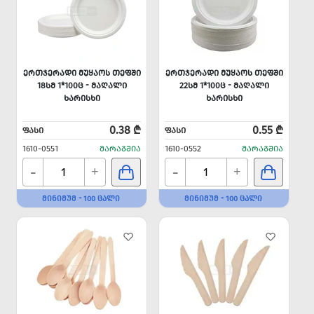
ᲔᲠᲗᲯᲔᲠᲐᲓᲘ ᲛᲣᲧᲐᲝᲡ ᲗᲔᲤᲨᲘ
ᲔᲠᲗᲯᲔᲠᲐᲓᲘ ᲛᲣᲧᲐᲝᲡ ᲗᲔᲤᲨᲘ
18ᲡᲛ 1*100Ც - ᲛᲐᲦᲐᲚᲘ
22ᲡᲛ 1*100Ც - ᲛᲐᲦᲐᲚᲘ
ᲮᲐᲠᲘᲡᲮᲘ
ᲮᲐᲠᲘᲡᲮᲘ
0.38 ₾
0.55 ₾
ᲤᲐᲡᲘ
ᲤᲐᲡᲘ
1610-0551
ᲛᲐᲠᲐᲒᲨᲘᲐ
1610-0552
ᲛᲐᲠᲐᲒᲨᲘᲐ
-
-
+
+
ᲛᲘᲜᲘᲛᲣᲛ - 100 ᲪᲐᲚᲘ
ᲛᲘᲜᲘᲛᲣᲛ - 100 ᲪᲐᲚᲘ