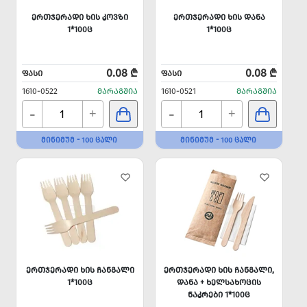
ᲔᲠᲗᲯᲔᲠᲐᲓᲘ ᲮᲘᲡ ᲙᲝᲕᲖᲘ
ᲔᲠᲗᲯᲔᲠᲐᲓᲘ ᲮᲘᲡ ᲓᲐᲜᲐ
1*100Ც
1*100Ც
0.08 ₾
0.08 ₾
ᲤᲐᲡᲘ
ᲤᲐᲡᲘ
1610-0522
ᲛᲐᲠᲐᲒᲨᲘᲐ
1610-0521
ᲛᲐᲠᲐᲒᲨᲘᲐ
-
-
+
+
ᲛᲘᲜᲘᲛᲣᲛ - 100 ᲪᲐᲚᲘ
ᲛᲘᲜᲘᲛᲣᲛ - 100 ᲪᲐᲚᲘ
ᲔᲠᲗᲯᲔᲠᲐᲓᲘ ᲮᲘᲡ ᲩᲐᲜᲒᲐᲚᲘ
ᲔᲠᲗᲯᲔᲠᲐᲓᲘ ᲮᲘᲡ ᲩᲐᲜᲒᲐᲚᲘ,
1*100Ც
ᲓᲐᲜᲐ + ᲮᲔᲚᲡᲐᲮᲝᲪᲘᲡ
ᲜᲐᲙᲠᲔᲑᲘ 1*100Ც