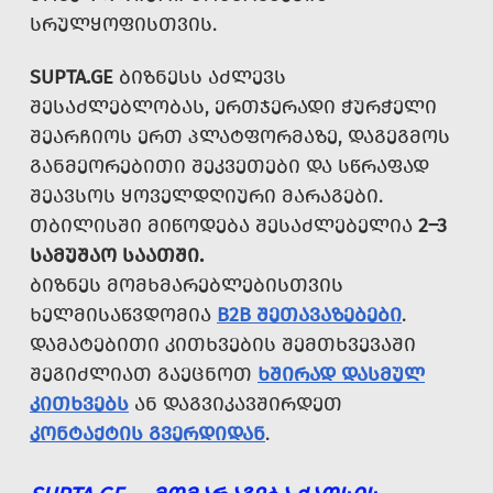
ᲡᲠᲣᲚᲧᲝᲤᲘᲡᲗᲕᲘᲡ.
SUPTA.GE
ᲑᲘᲖᲜᲔᲡᲡ ᲐᲫᲚᲔᲕᲡ
ᲨᲔᲡᲐᲫᲚᲔᲑᲚᲝᲑᲐᲡ, ᲔᲠᲗᲯᲔᲠᲐᲓᲘ ᲭᲣᲠᲭᲔᲚᲘ
ᲨᲔᲐᲠᲩᲘᲝᲡ ᲔᲠᲗ ᲞᲚᲐᲢᲤᲝᲠᲛᲐᲖᲔ, ᲓᲐᲒᲔᲒᲛᲝᲡ
ᲒᲐᲜᲛᲔᲝᲠᲔᲑᲘᲗᲘ ᲨᲔᲙᲕᲔᲗᲔᲑᲘ ᲓᲐ ᲡᲬᲠᲐᲤᲐᲓ
ᲨᲔᲐᲕᲡᲝᲡ ᲧᲝᲕᲔᲚᲓᲦᲘᲣᲠᲘ ᲛᲐᲠᲐᲒᲔᲑᲘ.
ᲗᲑᲘᲚᲘᲡᲨᲘ ᲛᲘᲬᲝᲓᲔᲑᲐ ᲨᲔᲡᲐᲫᲚᲔᲑᲔᲚᲘᲐ
2–3
ᲡᲐᲛᲣᲨᲐᲝ ᲡᲐᲐᲗᲨᲘ.
ᲑᲘᲖᲜᲔᲡ ᲛᲝᲛᲮᲛᲐᲠᲔᲑᲚᲔᲑᲘᲡᲗᲕᲘᲡ
ᲮᲔᲚᲛᲘᲡᲐᲬᲕᲓᲝᲛᲘᲐ
B2B ᲨᲔᲗᲐᲕᲐᲖᲔᲑᲔᲑᲘ
.
ᲓᲐᲛᲐᲢᲔᲑᲘᲗᲘ ᲙᲘᲗᲮᲕᲔᲑᲘᲡ ᲨᲔᲛᲗᲮᲕᲔᲕᲐᲨᲘ
ᲨᲔᲒᲘᲫᲚᲘᲐᲗ ᲒᲐᲔᲪᲜᲝᲗ
ᲮᲨᲘᲠᲐᲓ ᲓᲐᲡᲛᲣᲚ
ᲙᲘᲗᲮᲕᲔᲑᲡ
ᲐᲜ ᲓᲐᲒᲕᲘᲙᲐᲕᲨᲘᲠᲓᲔᲗ
ᲙᲝᲜᲢᲐᲥᲢᲘᲡ ᲒᲕᲔᲠᲓᲘᲓᲐᲜ
.