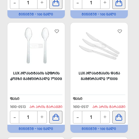
-
-
+
+
ᲛᲘᲜᲘᲛᲣᲛ - 100 ᲪᲐᲚᲘ
ᲛᲘᲜᲘᲛᲣᲛ - 100 ᲪᲐᲚᲘ
LUX ᲞᲚᲐᲡᲢᲛᲐᲡᲘᲡ ᲡᲣᲤᲠᲘᲡ
LUX ᲞᲚᲐᲡᲢᲛᲐᲡᲘᲡ ᲓᲐᲜᲐ
ᲙᲝᲕᲖᲘ ᲒᲐᲛᲭᲕᲘᲠᲕᲐᲚᲔ 1*100Ც
ᲒᲐᲛᲭᲘᲠᲕᲐᲚᲔ 1*100Ც
ᲤᲐᲡᲘ
ᲤᲐᲡᲘ
1610-0513
ᲐᲠ ᲐᲠᲘᲡ ᲛᲐᲠᲐᲒᲨᲘ
1610-0517
ᲐᲠ ᲐᲠᲘᲡ ᲛᲐᲠᲐᲒᲨᲘ
-
-
+
+
ᲛᲘᲜᲘᲛᲣᲛ - 100 ᲪᲐᲚᲘ
ᲛᲘᲜᲘᲛᲣᲛ - 100 ᲪᲐᲚᲘ