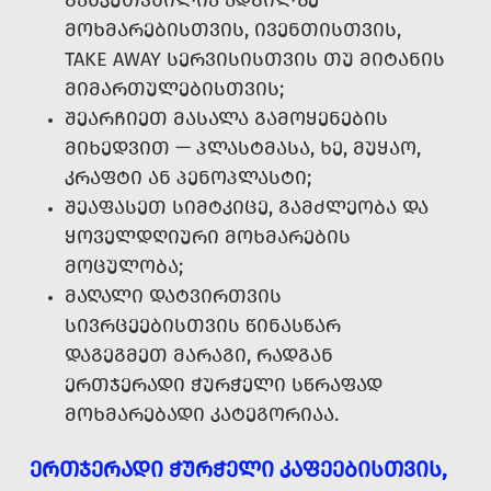
ᲒᲐᲜᲙᲣᲗᲕᲜᲘᲚᲘᲐ ᲐᲓᲒᲘᲚᲖᲔ
ᲛᲝᲮᲛᲐᲠᲔᲑᲘᲡᲗᲕᲘᲡ, ᲘᲕᲔᲜᲗᲘᲡᲗᲕᲘᲡ,
TAKE AWAY ᲡᲔᲠᲕᲘᲡᲘᲡᲗᲕᲘᲡ ᲗᲣ ᲛᲘᲢᲐᲜᲘᲡ
ᲛᲘᲛᲐᲠᲗᲣᲚᲔᲑᲘᲡᲗᲕᲘᲡ;
ᲨᲔᲐᲠᲩᲘᲔᲗ ᲛᲐᲡᲐᲚᲐ ᲒᲐᲛᲝᲧᲔᲜᲔᲑᲘᲡ
ᲛᲘᲮᲔᲓᲕᲘᲗ — ᲞᲚᲐᲡᲢᲛᲐᲡᲐ, ᲮᲔ, ᲛᲣᲧᲐᲝ,
ᲙᲠᲐᲤᲢᲘ ᲐᲜ ᲞᲔᲜᲝᲞᲚᲐᲡᲢᲘ;
ᲨᲔᲐᲤᲐᲡᲔᲗ ᲡᲘᲛᲢᲙᲘᲪᲔ, ᲒᲐᲛᲫᲚᲔᲝᲑᲐ ᲓᲐ
ᲧᲝᲕᲔᲚᲓᲦᲘᲣᲠᲘ ᲛᲝᲮᲛᲐᲠᲔᲑᲘᲡ
ᲛᲝᲪᲣᲚᲝᲑᲐ;
ᲛᲐᲦᲐᲚᲘ ᲓᲐᲢᲕᲘᲠᲗᲕᲘᲡ
ᲡᲘᲕᲠᲪᲔᲔᲑᲘᲡᲗᲕᲘᲡ ᲬᲘᲜᲐᲡᲬᲐᲠ
ᲓᲐᲒᲔᲒᲛᲔᲗ ᲛᲐᲠᲐᲒᲘ, ᲠᲐᲓᲒᲐᲜ
ᲔᲠᲗᲯᲔᲠᲐᲓᲘ ᲭᲣᲠᲭᲔᲚᲘ ᲡᲬᲠᲐᲤᲐᲓ
ᲛᲝᲮᲛᲐᲠᲔᲑᲐᲓᲘ ᲙᲐᲢᲔᲒᲝᲠᲘᲐᲐ.
ᲔᲠᲗᲯᲔᲠᲐᲓᲘ ᲭᲣᲠᲭᲔᲚᲘ ᲙᲐᲤᲔᲔᲑᲘᲡᲗᲕᲘᲡ,