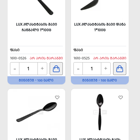
LUX ᲞᲚᲐᲡᲢᲛᲐᲡᲘᲡ ᲨᲐᲕᲘ
LUX ᲞᲚᲐᲡᲢᲛᲐᲡᲘᲡ ᲨᲐᲕᲘ ᲓᲐᲜᲐ
ᲩᲐᲜᲒᲐᲚᲘ 1*100Ც
1*100Ც
ᲤᲐᲡᲘ
ᲤᲐᲡᲘ
1610-0526
ᲐᲠ ᲐᲠᲘᲡ ᲛᲐᲠᲐᲒᲨᲘ
1610-0525
ᲐᲠ ᲐᲠᲘᲡ ᲛᲐᲠᲐᲒᲨᲘ
-
-
+
+
ᲛᲘᲜᲘᲛᲣᲛ - 100 ᲪᲐᲚᲘ
ᲛᲘᲜᲘᲛᲣᲛ - 100 ᲪᲐᲚᲘ
LUX ᲞᲚᲐᲡᲢᲛᲐᲡᲘᲡ ᲨᲐᲕᲘ
LUX ᲞᲚᲐᲡᲢᲛᲐᲡᲘᲡ ᲩᲐᲘᲡ