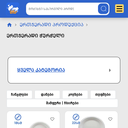
ᲔᲠᲗᲯᲔᲠᲐᲓᲘ ᲞᲠᲝᲓᲣᲥᲪᲘᲐ
Ერთჯერადი Ჭურჭელი
ᲧᲕᲔᲚᲐ ᲙᲐᲢᲔᲒᲝᲠᲘᲐ
ჩანგლები
დანები
კოვზები
თეფშები
შამფური | ჩხირები