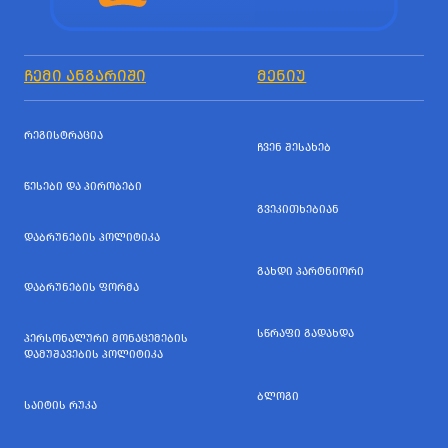
ᲩᲔᲛᲘ ᲐᲜᲒᲐᲠᲘᲨᲘ
ᲛᲔᲜᲘᲣ
ᲠᲔᲒᲘᲡᲢᲠᲐᲪᲘᲐ
ᲩᲕᲔᲜ ᲨᲔᲡᲐᲮᲔᲑ
ᲬᲔᲡᲔᲑᲘ ᲓᲐ ᲞᲘᲠᲝᲑᲔᲑᲘ
ᲒᲕᲔᲙᲘᲗᲮᲔᲑᲘᲐᲜ
ᲓᲐᲑᲠᲣᲜᲔᲑᲘᲡ ᲞᲝᲚᲘᲢᲘᲙᲐ
ᲒᲐᲮᲓᲘ ᲞᲐᲠᲢᲜᲘᲝᲠᲘ
ᲓᲐᲑᲠᲣᲜᲔᲑᲘᲡ ᲤᲝᲠᲛᲐ
ᲡᲬᲠᲐᲤᲘ ᲒᲐᲓᲐᲮᲓᲐ
ᲞᲔᲠᲡᲝᲜᲐᲚᲣᲠᲘ ᲛᲝᲜᲐᲪᲔᲛᲔᲑᲘᲡ
ᲓᲐᲛᲣᲨᲐᲕᲔᲑᲘᲡ ᲞᲝᲚᲘᲢᲘᲙᲐ
ᲑᲚᲝᲒᲘ
ᲡᲐᲘᲢᲘᲡ ᲠᲣᲙᲐ