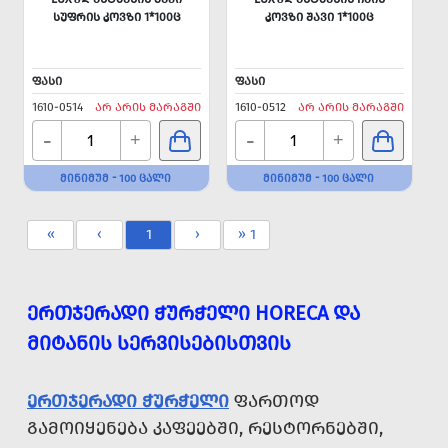
ᲡᲣᲤᲠᲘᲡ ᲙᲝᲕᲖᲘ 1*100Ც
ᲙᲝᲕᲖᲘ ᲨᲐᲕᲘ 1*100Ც
ᲤᲐᲡᲘ
ᲤᲐᲡᲘ
1610-0514
ᲐᲠ ᲐᲠᲘᲡ ᲛᲐᲠᲐᲒᲨᲘ
1610-0512
ᲐᲠ ᲐᲠᲘᲡ ᲛᲐᲠᲐᲒᲨᲘ
-
-
+
+
ᲛᲘᲜᲘᲛᲣᲛ - 100 ᲪᲐᲚᲘ
ᲛᲘᲜᲘᲛᲣᲛ - 100 ᲪᲐᲚᲘ
«
‹
1
›
» 1
ᲔᲠᲗᲯᲔᲠᲐᲓᲘ ᲭᲣᲠᲭᲔᲚᲘ HORECA ᲓᲐ
ᲛᲘᲢᲐᲜᲘᲡ ᲡᲔᲠᲕᲘᲡᲔᲑᲘᲡᲗᲕᲘᲡ
ᲔᲠᲗᲯᲔᲠᲐᲓᲘ ᲭᲣᲠᲭᲔᲚᲘ
ᲤᲐᲠᲗᲝᲓ
ᲒᲐᲛᲝᲘᲧᲔᲜᲔᲑᲐ ᲙᲐᲤᲔᲔᲑᲨᲘ, ᲠᲔᲡᲢᲝᲠᲜᲔᲑᲨᲘ,