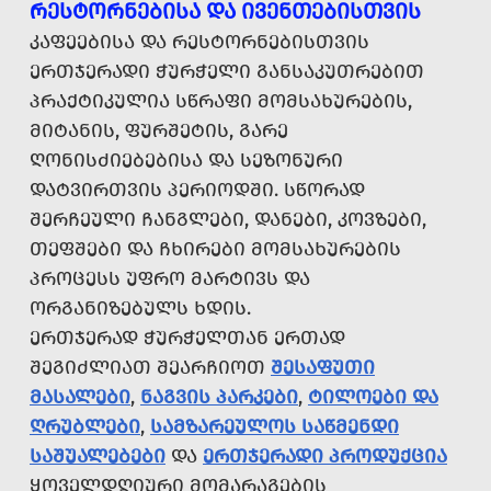
ᲠᲔᲡᲢᲝᲠᲜᲔᲑᲘᲡᲐ ᲓᲐ ᲘᲕᲔᲜᲗᲔᲑᲘᲡᲗᲕᲘᲡ
ᲙᲐᲤᲔᲔᲑᲘᲡᲐ ᲓᲐ ᲠᲔᲡᲢᲝᲠᲜᲔᲑᲘᲡᲗᲕᲘᲡ
ᲔᲠᲗᲯᲔᲠᲐᲓᲘ ᲭᲣᲠᲭᲔᲚᲘ ᲒᲐᲜᲡᲐᲙᲣᲗᲠᲔᲑᲘᲗ
ᲞᲠᲐᲥᲢᲘᲙᲣᲚᲘᲐ ᲡᲬᲠᲐᲤᲘ ᲛᲝᲛᲡᲐᲮᲣᲠᲔᲑᲘᲡ,
ᲛᲘᲢᲐᲜᲘᲡ, ᲤᲣᲠᲨᲔᲢᲘᲡ, ᲒᲐᲠᲔ
ᲦᲝᲜᲘᲡᲫᲘᲔᲑᲔᲑᲘᲡᲐ ᲓᲐ ᲡᲔᲖᲝᲜᲣᲠᲘ
ᲓᲐᲢᲕᲘᲠᲗᲕᲘᲡ ᲞᲔᲠᲘᲝᲓᲨᲘ. ᲡᲬᲝᲠᲐᲓ
ᲨᲔᲠᲩᲔᲣᲚᲘ ᲩᲐᲜᲒᲚᲔᲑᲘ, ᲓᲐᲜᲔᲑᲘ, ᲙᲝᲕᲖᲔᲑᲘ,
ᲗᲔᲤᲨᲔᲑᲘ ᲓᲐ ᲩᲮᲘᲠᲔᲑᲘ ᲛᲝᲛᲡᲐᲮᲣᲠᲔᲑᲘᲡ
ᲞᲠᲝᲪᲔᲡᲡ ᲣᲤᲠᲝ ᲛᲐᲠᲢᲘᲕᲡ ᲓᲐ
ᲝᲠᲒᲐᲜᲘᲖᲔᲑᲣᲚᲡ ᲮᲓᲘᲡ.
ᲔᲠᲗᲯᲔᲠᲐᲓ ᲭᲣᲠᲭᲔᲚᲗᲐᲜ ᲔᲠᲗᲐᲓ
ᲨᲔᲒᲘᲫᲚᲘᲐᲗ ᲨᲔᲐᲠᲩᲘᲝᲗ
ᲨᲔᲡᲐᲤᲣᲗᲘ
ᲛᲐᲡᲐᲚᲔᲑᲘ
,
ᲜᲐᲒᲕᲘᲡ ᲞᲐᲠᲙᲔᲑᲘ
,
ᲢᲘᲚᲝᲔᲑᲘ ᲓᲐ
ᲦᲠᲣᲑᲚᲔᲑᲘ
,
ᲡᲐᲛᲖᲐᲠᲔᲣᲚᲝᲡ ᲡᲐᲬᲛᲔᲜᲓᲘ
ᲡᲐᲨᲣᲐᲚᲔᲑᲔᲑᲘ
ᲓᲐ
ᲔᲠᲗᲯᲔᲠᲐᲓᲘ ᲞᲠᲝᲓᲣᲥᲪᲘᲐ
ᲧᲝᲕᲔᲚᲓᲦᲘᲣᲠᲘ ᲛᲝᲛᲐᲠᲐᲒᲔᲑᲘᲡ