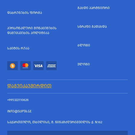
ᲒᲐᲮᲓᲘ ᲞᲐᲠᲢᲜᲘᲝᲠᲘ
ᲓᲐᲑᲠᲣᲜᲔᲑᲘᲡ ᲤᲝᲠᲛᲐ
ᲡᲬᲠᲐᲤᲘ ᲒᲐᲓᲐᲮᲓᲐ
ᲞᲔᲠᲡᲝᲜᲐᲚᲣᲠᲘ ᲛᲝᲜᲐᲪᲔᲛᲔᲑᲘᲡ
ᲓᲐᲛᲣᲨᲐᲕᲔᲑᲘᲡ ᲞᲝᲚᲘᲢᲘᲙᲐ
ᲑᲚᲝᲒᲘ
ᲡᲐᲘᲢᲘᲡ ᲠᲣᲙᲐ
ᲕᲚᲝᲒᲘ
ᲓᲐᲒᲕᲘᲙᲐᲕᲨᲘᲠᲓᲘᲗ
+995322110626
INFO@SUPTA.GE
ᲡᲐᲥᲐᲠᲗᲕᲔᲚᲝ, ᲗᲑᲘᲚᲘᲡᲘ, Მ. ᲬᲘᲜᲐᲛᲫᲦᲕᲠᲘᲨᲕᲘᲚᲘᲡ Ქ. N162