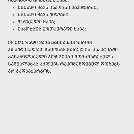
ᲘᲐᲙᲝᲑᲡᲘᲡ ᲑᲠᲔᲜᲓᲘᲡ ᲥᲕᲔᲨ:
ᲮᲡᲜᲐᲓᲘ ᲧᲐᲕᲐ ᲘᲐᲙᲝᲑᲡᲘ ᲞᲐᲙᲔᲢᲔᲑᲨᲘ;
ᲮᲡᲜᲐᲓᲘ ᲧᲐᲕᲐ ᲥᲘᲚᲐᲨᲘ;
ᲓᲐᲤᲥᲣᲚᲘ ᲧᲐᲕᲐ;
ᲘᲐᲙᲝᲑᲡᲘᲡ ᲔᲠᲗᲯᲔᲠᲐᲓᲘ ᲧᲐᲕᲐ;
ᲔᲠᲗᲯᲔᲠᲐᲓᲘ ᲧᲐᲕᲐ ᲒᲐᲜᲡᲐᲙᲣᲗᲠᲔᲑᲘᲗ
ᲞᲠᲐᲥᲢᲘᲙᲣᲚᲐᲓ ᲒᲐᲛᲝᲡᲐᲧᲔᲜᲔᲑᲔᲚᲘᲐ. ᲞᲐᲙᲔᲢᲔᲑᲨᲘ
ᲒᲐᲜᲐᲬᲘᲚᲔᲑᲣᲚᲘ ᲞᲝᲠᲪᲘᲔᲑᲘ ᲛᲝᲛᲮᲛᲐᲠᲔᲑᲔᲚᲡ
ᲡᲐᲨᲣᲐᲚᲔᲑᲐᲡ ᲐᲫᲚᲔᲕᲡ ᲠᲔᲙᲝᲛᲔᲜᲓᲔᲑᲣᲚ ᲓᲝᲖᲔᲑᲡ
ᲐᲠ ᲒᲐᲓᲐᲐᲭᲐᲠᲑᲝᲡ.