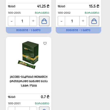
41.25 ₾
15.5 ₾
ᲤᲐᲡᲘ
ᲤᲐᲡᲘ
1610-2005
ᲛᲐᲠᲐᲒᲨᲘᲐ
1610-2002
ᲛᲐᲠᲐᲒᲨᲘᲐ
-
-
+
+
ᲛᲘᲜᲘᲛᲣᲛ - 1 ᲪᲐᲚᲘ
ᲛᲘᲜᲘᲛᲣᲛ - 1 ᲪᲐᲚᲘ
JACOBS-ᲘᲐᲙᲝᲑᲡᲘ MONARCH
ᲔᲠᲗᲯᲔᲠᲐᲓᲘ ᲮᲡᲜᲐᲓᲘ ᲧᲐᲕᲐ
1.8ᲒᲠ 1*30Ც
0.7 ₾
ᲤᲐᲡᲘ
1610-2001
ᲛᲐᲠᲐᲒᲨᲘᲐ