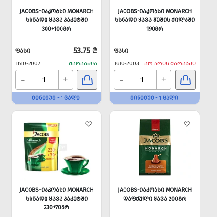
JACOBS-ᲘᲐᲙᲝᲑᲡᲘ MONARCH
JACOBS-ᲘᲐᲙᲝᲑᲡᲘ MONARCH
ᲮᲡᲜᲐᲓᲘ ᲧᲐᲕᲐ ᲞᲐᲙᲔᲢᲨᲘ
ᲮᲡᲜᲐᲓᲘ ᲧᲐᲕᲐ ᲨᲣᲨᲘᲡ ᲥᲘᲚᲐᲨᲘ
300+100ᲒᲠ
190ᲒᲠ
53.75 ₾
ᲤᲐᲡᲘ
ᲤᲐᲡᲘ
1610-2007
ᲛᲐᲠᲐᲒᲨᲘᲐ
1610-2003
ᲐᲠ ᲐᲠᲘᲡ ᲛᲐᲠᲐᲒᲨᲘ
-
-
+
+
ᲛᲘᲜᲘᲛᲣᲛ - 1 ᲪᲐᲚᲘ
ᲛᲘᲜᲘᲛᲣᲛ - 1 ᲪᲐᲚᲘ
JACOBS-ᲘᲐᲙᲝᲑᲡᲘ MONARCH
JACOBS-ᲘᲐᲙᲝᲑᲡᲘ MONARCH
ᲮᲡᲜᲐᲓᲘ ᲧᲐᲕᲐ ᲞᲐᲙᲔᲢᲨᲘ
ᲓᲐᲤᲥᲣᲚᲘ ᲧᲐᲕᲐ 200ᲒᲠ
230+70ᲒᲠ