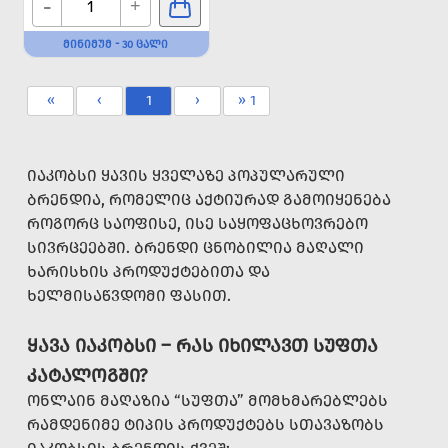
-
+
ᲛᲘᲜᲘᲛᲣᲛ - 30 ᲪᲐᲚᲘ
«
‹
1
›
» 1
ᲘᲐᲙᲝᲑᲡᲘ ᲧᲐᲕᲘᲡ ᲧᲕᲔᲚᲐᲖᲔ ᲞᲝᲞᲣᲚᲐᲠᲣᲚᲘ
ᲑᲠᲔᲜᲓᲘᲐ, ᲠᲝᲛᲔᲚᲘᲪ ᲐᲥᲢᲘᲣᲠᲐᲓ ᲒᲐᲛᲝᲘᲧᲔᲜᲔᲑᲐ
ᲠᲝᲒᲝᲠᲪ ᲡᲐᲝᲤᲘᲡᲔ, ᲘᲡᲔ ᲡᲐᲧᲝᲤᲐᲪᲮᲝᲕᲠᲔᲑᲝ
ᲡᲘᲕᲠᲪᲔᲔᲑᲨᲘ. ᲑᲠᲔᲜᲓᲘ ᲪᲜᲝᲑᲘᲚᲘᲐ ᲛᲐᲦᲐᲚᲘ
ᲮᲐᲠᲘᲡᲮᲘᲡ ᲞᲠᲝᲓᲣᲥᲢᲔᲑᲘᲗᲐ ᲓᲐ
ᲮᲔᲚᲛᲘᲡᲐᲬᲕᲓᲝᲛᲘ ᲤᲐᲡᲘᲗ.
ᲧᲐᲕᲐ ᲘᲐᲙᲝᲑᲡᲘ – ᲠᲐᲡ ᲘᲮᲘᲚᲐᲕᲗ ᲡᲣᲤᲗᲐ
ᲙᲐᲢᲐᲚᲝᲒᲨᲘ?
ᲝᲜᲚᲐᲘᲜ ᲛᲐᲦᲐᲖᲘᲐ “ᲡᲣᲤᲗᲐ” ᲛᲝᲛᲮᲛᲐᲠᲔᲑᲚᲔᲑᲡ
ᲠᲐᲛᲓᲔᲜᲘᲛᲔ ᲢᲘᲞᲘᲡ ᲞᲠᲝᲓᲣᲥᲢᲔᲑᲡ ᲡᲗᲐᲕᲐᲖᲝᲑᲡ