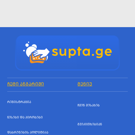
ᲩᲔᲛᲘ ᲐᲜᲒᲐᲠᲘᲨᲘ
ᲛᲔᲜᲘᲣ
ᲠᲔᲒᲘᲡᲢᲠᲐᲪᲘᲐ
ᲩᲕᲔᲜ ᲨᲔᲡᲐᲮᲔᲑ
ᲬᲔᲡᲔᲑᲘ ᲓᲐ ᲞᲘᲠᲝᲑᲔᲑᲘ
ᲒᲕᲔᲙᲘᲗᲮᲔᲑᲘᲐᲜ
ᲓᲐᲑᲠᲣᲜᲔᲑᲘᲡ ᲞᲝᲚᲘᲢᲘᲙᲐ