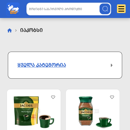
Იაკობსი
ᲧᲕᲔᲚᲐ ᲙᲐᲢᲔᲒᲝᲠᲘᲐ