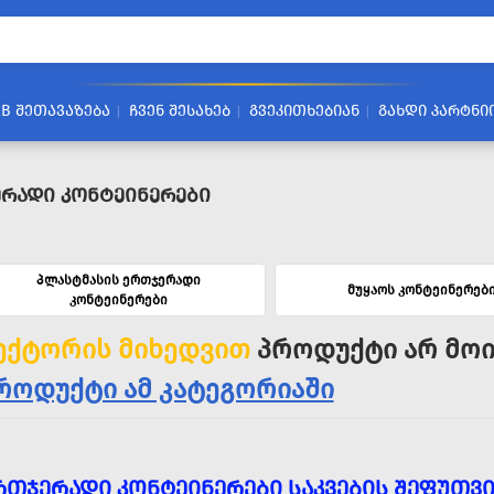
2B ᲨᲔᲗᲐᲕᲐᲖᲔᲑᲐ
ᲩᲕᲔᲜ ᲨᲔᲡᲐᲮᲔᲑ
ᲒᲕᲔᲙᲘᲗᲮᲔᲑᲘᲐᲜ
ᲒᲐᲮᲓᲘ ᲞᲐᲠᲢᲜᲘ
რადი Კონტეინერები
პლასტმასის ერთჯერადი
მუყაოს კონტეინერებ
კონტეინერები
ექტორის მიხედვით
პროდუქტი არ მოი
როდუქტი ამ კატეგორიაში
ᲠᲗᲯᲔᲠᲐᲓᲘ ᲙᲝᲜᲢᲔᲘᲜᲔᲠᲔᲑᲘ ᲡᲐᲙᲕᲔᲑᲘᲡ ᲨᲔᲤᲣᲗᲕᲘ