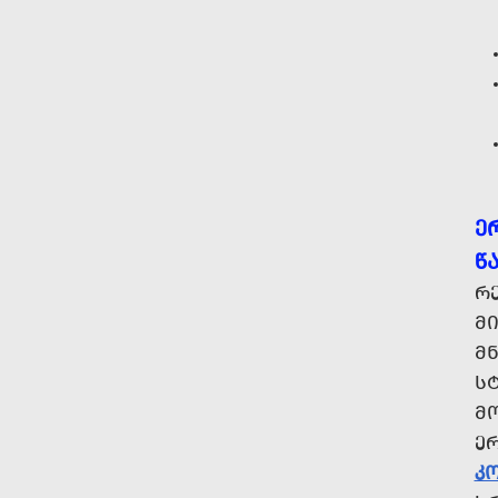
Ე
Წ
Რ
Მ
ᲛᲜ
Ს
Მ
Ე
Კ