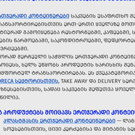
ᲠᲗᲯᲔᲠᲐᲓᲘ ᲙᲝᲜᲢᲔᲘᲜᲔᲠᲔᲑᲘ
ᲡᲐᲙᲕᲔᲑᲘᲡ ᲣᲡᲐᲤᲠᲗᲮᲝ ᲨᲔ
ᲠᲐᲜᲡᲞᲝᲠᲢᲘᲠᲔᲑᲘᲡᲗᲕᲘᲡ ᲔᲠᲗ-ᲔᲠᲗᲘ ᲧᲕᲔᲚᲐᲖᲔ ᲛᲝᲗᲮ
ᲢᲘᲣᲠᲐᲓ ᲒᲐᲛᲝᲘᲧᲔᲜᲔᲑᲐ ᲠᲔᲡᲢᲝᲠᲜᲔᲑᲨᲘ, ᲙᲐᲤᲔᲔᲑᲨᲘ, Ს
ᲕᲔᲑᲘᲡ ᲬᲐᲠᲛᲝᲔᲑᲐᲨᲘ, ᲡᲐᲙᲝᲜᲓᲘᲢᲠᲝᲔᲑᲨᲘ, ᲤᲣᲓᲙᲝᲠᲢᲔ
ᲕᲠᲪᲔᲔᲑᲨᲘ.
ᲬᲝᲠᲐᲓ ᲨᲔᲠᲩᲔᲣᲚᲘ ᲡᲐᲭᲛᲚᲘᲡ ᲔᲠᲗᲯᲔᲠᲐᲓᲘ ᲙᲝᲜᲢᲔᲘᲜᲔ
ᲠᲝᲪᲔᲡᲡ, ᲮᲔᲚᲡ ᲣᲬᲧᲝᲑᲡ ᲞᲠᲝᲓᲣᲥᲢᲘᲡ ᲮᲐᲠᲘᲡᲮᲘᲡ ᲨᲔ
ᲝᲛᲤᲝᲠᲢᲣᲚ ᲢᲠᲐᲜᲡᲞᲝᲠᲢᲘᲠᲔᲑᲐᲡ. ᲔᲡ ᲥᲕᲔᲙᲐᲢᲔᲒᲝᲠᲘ
ORECA ᲡᲔᲥᲢᲝᲠᲘᲡᲗᲕᲘᲡ
, TAKE AWAY ᲓᲐ DELIVERY ᲡᲔ
ᲘᲖᲜᲔᲡᲔᲑᲘᲡᲗᲕᲘᲡ, ᲡᲐᲓᲐᲪ ᲡᲐᲙᲕᲔᲑᲘᲡ ᲨᲔᲤᲣᲗᲕᲐ ᲧᲝᲕᲔ
ᲬᲘᲚᲘᲐ.
Ა ᲞᲠᲝᲓᲣᲥᲢᲔᲑᲡ ᲛᲝᲘᲪᲐᲕᲡ ᲔᲠᲗᲯᲔᲠᲐᲓᲘ ᲙᲝᲜᲢᲔᲘ
ᲞᲚᲐᲡᲢᲛᲐᲡᲘᲡ ᲔᲠᲗᲯᲔᲠᲐᲓᲘ ᲙᲝᲜᲢᲔᲘᲜᲔᲠᲔᲑᲘ
— ᲚᲐᲜ
ᲡᲝᲣᲡᲔᲑᲘᲡᲗᲕᲘᲡ, ᲪᲘᲕᲘ ᲙᲔᲠᲫᲔᲑᲘᲡᲐ ᲓᲐ ᲛᲘᲢᲐᲜᲘᲡ Ს