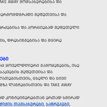
AKE AWAY ᲛᲝᲛᲡᲐᲮᲣᲠᲔᲑᲘᲡᲐ ᲓᲐ
ᲗᲔᲠᲛᲝᲛᲓᲒᲠᲐᲓᲘ ᲨᲔᲤᲣᲗᲕᲘᲡᲐ ᲓᲐ
ᲔᲠᲫᲔᲑᲘᲡᲐ ᲓᲐ ᲞᲝᲠᲪᲘᲔᲑᲐᲓ ᲨᲔᲤᲣᲗᲣᲚᲘ
ᲘᲡ, ᲓᲠᲔᲡᲘᲜᲒᲔᲑᲘᲡᲐ ᲓᲐ ᲛᲪᲘᲠᲔ
ᲔᲑᲘ
Ც ᲧᲝᲕᲔᲚᲓᲦᲘᲣᲠᲘ ᲒᲐᲛᲝᲧᲔᲜᲔᲑᲘᲡ, ᲘᲡᲔ
ᲐᲙᲕᲔᲑᲘᲡ ᲨᲔᲤᲣᲗᲕᲘᲡᲐ ᲓᲐ
ᲚᲐᲗᲔᲑᲘᲡᲗᲕᲘᲡ, ᲪᲮᲔᲚᲘ ᲓᲐ ᲪᲘᲕᲘ
ᲛᲖᲐ ᲚᲐᲜᲩᲔᲑᲘᲡᲗᲕᲘᲡ ᲓᲐ TAKE AWAY
ᲐᲓ ᲙᲝᲜᲢᲔᲘᲜᲔᲠᲔᲑᲗᲐᲜ ᲔᲠᲗᲐᲓ ᲮᲨᲘᲠᲐᲓ
ᲭᲘᲥᲘᲡ ᲗᲐᲕᲡᲐᲮᲣᲠᲔᲑᲘ
,
ᲡᲐᲬᲠᲣᲞᲔᲑᲘ
,