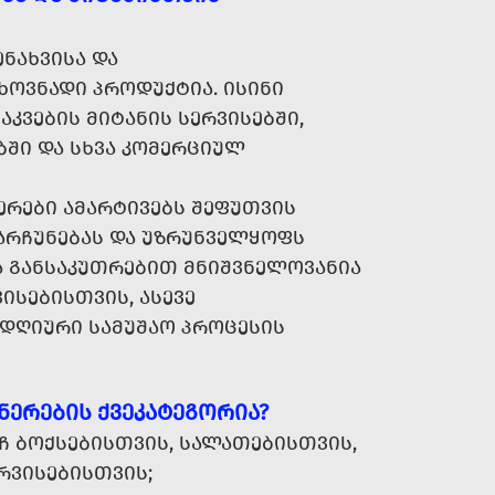
ᲜᲐᲮᲕᲘᲡᲐ ᲓᲐ
ᲝᲕᲜᲐᲓᲘ ᲞᲠᲝᲓᲣᲥᲢᲘᲐ. ᲘᲡᲘᲜᲘ
ᲐᲙᲕᲔᲑᲘᲡ ᲛᲘᲢᲐᲜᲘᲡ ᲡᲔᲠᲕᲘᲡᲔᲑᲨᲘ,
ᲑᲨᲘ ᲓᲐ ᲡᲮᲕᲐ ᲙᲝᲛᲔᲠᲪᲘᲣᲚ
ᲠᲔᲑᲘ ᲐᲛᲐᲠᲢᲘᲕᲔᲑᲡ ᲨᲔᲤᲣᲗᲕᲘᲡ
ᲜᲐᲠᲩᲣᲜᲔᲑᲐᲡ ᲓᲐ ᲣᲖᲠᲣᲜᲕᲔᲚᲧᲝᲤᲡ
Ა ᲒᲐᲜᲡᲐᲙᲣᲗᲠᲔᲑᲘᲗ ᲛᲜᲘᲨᲕᲜᲔᲚᲝᲕᲐᲜᲘᲐ
ᲠᲕᲘᲡᲔᲑᲘᲡᲗᲕᲘᲡ, ᲐᲡᲔᲕᲔ
ᲚᲓᲦᲘᲣᲠᲘ ᲡᲐᲛᲣᲨᲐᲝ ᲞᲠᲝᲪᲔᲡᲘᲡ
ᲜᲔᲠᲔᲑᲘᲡ ᲥᲕᲔᲙᲐᲢᲔᲒᲝᲠᲘᲐ?
Ჩ ᲑᲝᲥᲡᲔᲑᲘᲡᲗᲕᲘᲡ, ᲡᲐᲚᲐᲗᲔᲑᲘᲡᲗᲕᲘᲡ,
ᲔᲠᲕᲘᲡᲔᲑᲘᲡᲗᲕᲘᲡ;