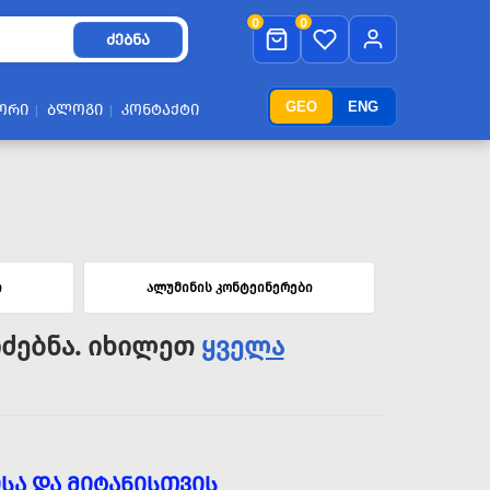
0
0
ᲫᲔᲑᲜᲐ
GEO
ENG
ᲝᲠᲘ
ᲑᲚᲝᲒᲘ
ᲙᲝᲜᲢᲐᲥᲢᲘ
ი
ალუმინის კონტეინერები
ძებნა. იხილეთ
ყველა
ᲡᲐ ᲓᲐ ᲛᲘᲢᲐᲜᲘᲡᲗᲕᲘᲡ