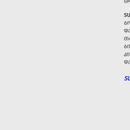
Ს
SU
Ბ
Დ
Თ
Ბ
Კ
Დ
S