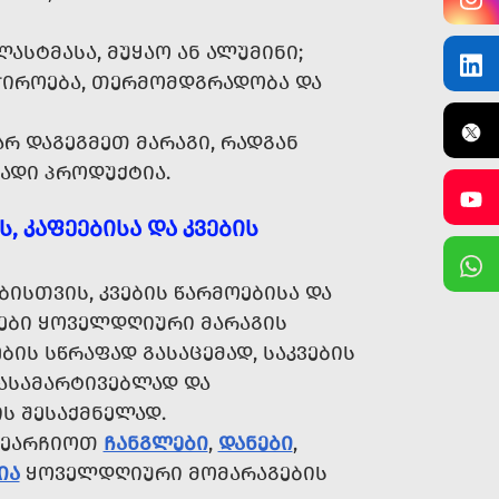
ᲐᲡᲢᲛᲐᲡᲐ, ᲛᲣᲧᲐᲝ ᲐᲜ ᲐᲚᲣᲛᲘᲜᲘ;
ᲭᲘᲠᲝᲔᲑᲐ, ᲗᲔᲠᲛᲝᲛᲓᲒᲠᲐᲓᲝᲑᲐ ᲓᲐ
Რ ᲓᲐᲒᲔᲒᲛᲔᲗ ᲛᲐᲠᲐᲒᲘ, ᲠᲐᲓᲒᲐᲜ
ᲐᲓᲘ ᲞᲠᲝᲓᲣᲥᲢᲘᲐ.
 ᲙᲐᲤᲔᲔᲑᲘᲡᲐ ᲓᲐ ᲙᲕᲔᲑᲘᲡ
ᲘᲡᲗᲕᲘᲡ, ᲙᲕᲔᲑᲘᲡ ᲬᲐᲠᲛᲝᲔᲑᲘᲡᲐ ᲓᲐ
ᲠᲔᲑᲘ ᲧᲝᲕᲔᲚᲓᲦᲘᲣᲠᲘ ᲛᲐᲠᲐᲒᲘᲡ
ᲑᲘᲡ ᲡᲬᲠᲐᲤᲐᲓ ᲒᲐᲡᲐᲪᲔᲛᲐᲓ, ᲡᲐᲙᲕᲔᲑᲘᲡ
ᲐᲡᲐᲛᲐᲠᲢᲘᲕᲔᲑᲚᲐᲓ ᲓᲐ
 ᲨᲔᲡᲐᲥᲛᲜᲔᲚᲐᲓ.
ᲨᲔᲐᲠᲩᲘᲝᲗ
ᲩᲐᲜᲒᲚᲔᲑᲘ
,
ᲓᲐᲜᲔᲑᲘ
,
ᲘᲐ
ᲧᲝᲕᲔᲚᲓᲦᲘᲣᲠᲘ ᲛᲝᲛᲐᲠᲐᲒᲔᲑᲘᲡ