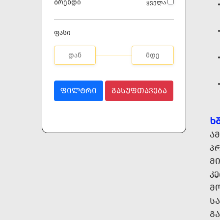
ბრენდი
ყველა
ფასი
ᲤᲘᲚᲢᲠᲘ
ᲒᲐᲡᲣᲤᲗᲐᲕᲔᲑᲐ
Ხ
Ა
Პ
Მ
ᲙᲔ
Მ
Ს
Გ