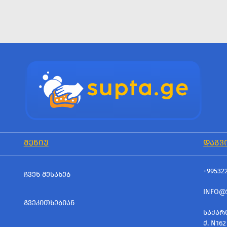
ᲛᲔᲜᲘᲣ
ᲓᲐᲒᲕ
+99532
ᲩᲕᲔᲜ ᲨᲔᲡᲐᲮᲔᲑ
INFO@
ᲒᲕᲔᲙᲘᲗᲮᲔᲑᲘᲐᲜ
ᲡᲐᲥᲐᲠ
Ქ. N162