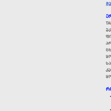
Შ
Ე
TA
Უ
Ფ
Პ
Ც
Ყ
ᲡᲐ
Კ
Ყ
Რ