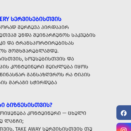
VERY ᲡᲔᲠᲕᲘᲡᲔᲑᲘᲡᲗᲕᲘᲡ
ᲡᲬᲝᲠᲐᲓ ᲨᲔᲠᲩᲔᲕᲐ ᲞᲘᲠᲓᲐᲞᲘᲠ
ᲗᲕᲐᲛ ᲣᲜᲓᲐ ᲨᲔᲘᲜᲐᲠᲩᲣᲜᲝᲡ ᲡᲐᲙᲕᲔᲑᲘᲡ
ᲡᲙᲘ ᲓᲐ ᲢᲠᲐᲜᲡᲞᲝᲠᲢᲘᲠᲔᲑᲘᲡᲐᲡ
ᲝᲡ ᲛᲝᲛᲮᲛᲐᲠᲔᲑᲚᲐᲛᲓᲔ.
ᲑᲘᲡᲗᲕᲘᲡ, ᲡᲝᲣᲡᲔᲑᲘᲡᲗᲕᲘᲡ ᲓᲐ
ᲘᲡ ᲙᲝᲜᲢᲔᲘᲜᲔᲠᲘ ᲨᲔᲘᲫᲚᲔᲑᲐ ᲘᲧᲝᲡ
ᲬᲘᲜᲐᲡᲬᲐᲠ ᲒᲐᲜᲡᲐᲖᲦᲕᲠᲝᲡ ᲠᲐ ᲢᲘᲞᲘᲡ
ᲘᲡ ᲛᲐᲠᲐᲒᲘ ᲡᲭᲘᲠᲓᲔᲑᲐ
Ი ᲑᲘᲖᲜᲔᲡᲘᲡᲗᲕᲘᲡ?
ᲛᲝᲘᲧᲔᲜᲔᲑᲐ ᲙᲝᲜᲢᲔᲘᲜᲔᲠᲘ — ᲪᲮᲔᲚᲘ
Უ ᲚᲐᲜᲩᲘ;
ᲕᲘᲡ, TAKE AWAY ᲡᲔᲠᲕᲘᲡᲘᲡᲗᲕᲘᲡ ᲗᲣ