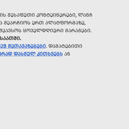
ᲘᲡ ᲨᲔᲡᲐᲤᲣᲗᲘ ᲙᲝᲜᲢᲔᲘᲜᲔᲠᲔᲑᲘ, ᲚᲐᲜᲩ
ᲘᲐ ᲨᲔᲐᲠᲩᲘᲝᲡ ᲔᲠᲗ ᲞᲚᲐᲢᲤᲝᲠᲛᲐᲖᲔ,
 ᲨᲔᲐᲕᲡᲝᲡ ᲧᲝᲕᲔᲚᲓᲦᲘᲣᲠᲘ ᲛᲐᲠᲐᲒᲔᲑᲘ.
 ᲡᲐᲐᲗᲨᲘ.
B2B ᲨᲔᲗᲐᲕᲐᲖᲔᲑᲔᲑᲘ
. ᲓᲐᲛᲐᲢᲔᲑᲘᲗᲘ
ᲘᲠᲐᲓ ᲓᲐᲡᲛᲣᲚ ᲙᲘᲗᲮᲕᲔᲑᲡ
ᲐᲜ