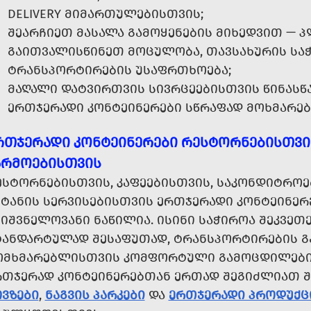
DELIVERY ᲛᲘᲛᲐᲠᲗᲣᲚᲔᲑᲘᲡᲗᲕᲘᲡ;
ᲨᲔᲐᲠᲩᲘᲔᲗ ᲛᲐᲡᲐᲚᲐ ᲒᲐᲛᲝᲧᲔᲜᲔᲑᲘᲡ ᲛᲘᲮᲔᲓᲕᲘᲗ — ᲞᲚ
ᲒᲐᲘᲗᲕᲐᲚᲘᲡᲬᲘᲜᲔᲗ ᲛᲝᲪᲣᲚᲝᲑᲐ, ᲗᲐᲕᲡᲐᲮᲣᲠᲘᲡ ᲡᲐ
ᲢᲠᲐᲜᲡᲞᲝᲠᲢᲘᲠᲔᲑᲘᲡ ᲣᲡᲐᲤᲠᲗᲮᲝᲔᲑᲐ;
ᲛᲐᲦᲐᲚᲘ ᲓᲐᲢᲕᲘᲠᲗᲕᲘᲡ ᲡᲘᲕᲠᲪᲔᲔᲑᲘᲡᲗᲕᲘᲡ ᲬᲘᲜᲐᲡᲬᲐ
ᲔᲠᲗᲯᲔᲠᲐᲓᲘ ᲙᲝᲜᲢᲔᲘᲜᲔᲠᲔᲑᲘ ᲡᲬᲠᲐᲤᲐᲓ ᲛᲝᲮᲛᲐᲠᲔᲑ
ᲠᲗᲯᲔᲠᲐᲓᲘ ᲙᲝᲜᲢᲔᲘᲜᲔᲠᲔᲑᲘ ᲠᲔᲡᲢᲝᲠᲜᲔᲑᲘᲡᲗᲕᲘᲡ,
ᲐᲠᲛᲝᲔᲑᲘᲡᲗᲕᲘᲡ
ᲔᲡᲢᲝᲠᲜᲔᲑᲘᲡᲗᲕᲘᲡ, ᲙᲐᲤᲔᲔᲑᲘᲡᲗᲕᲘᲡ, ᲡᲐᲙᲝᲜᲓᲘᲢᲠᲝᲔᲑ
ᲘᲢᲐᲜᲘᲡ ᲡᲔᲠᲕᲘᲡᲔᲑᲘᲡᲗᲕᲘᲡ ᲔᲠᲗᲯᲔᲠᲐᲓᲘ ᲙᲝᲜᲢᲔᲘᲜᲔ
ᲘᲨᲕᲜᲔᲚᲝᲕᲐᲜᲘ ᲜᲐᲬᲘᲚᲘᲐ. ᲘᲡᲘᲜᲘ ᲡᲐᲭᲘᲠᲝᲐ ᲨᲔᲙᲕᲔᲗᲔ
ᲢᲐᲜᲓᲐᲠᲢᲣᲚᲐᲓ ᲨᲔᲡᲐᲤᲣᲗᲐᲓ, ᲢᲠᲐᲜᲡᲞᲝᲠᲢᲘᲠᲔᲑᲘᲡ Გ
ᲝᲛᲮᲛᲐᲠᲔᲑᲚᲘᲡᲗᲕᲘᲡ ᲙᲝᲛᲤᲝᲠᲢᲣᲚᲘ ᲒᲐᲛᲝᲪᲓᲘᲚᲔᲑᲘᲡ
ᲠᲗᲯᲔᲠᲐᲓ ᲙᲝᲜᲢᲔᲘᲜᲔᲠᲔᲑᲗᲐᲜ ᲔᲠᲗᲐᲓ ᲨᲔᲒᲘᲫᲚᲘᲐᲗ 
ᲝᲕᲖᲔᲑᲘ
,
ᲜᲐᲒᲕᲘᲡ ᲞᲐᲠᲙᲔᲑᲘ
ᲓᲐ
ᲔᲠᲗᲯᲔᲠᲐᲓᲘ ᲞᲠᲝᲓᲣᲥᲪ