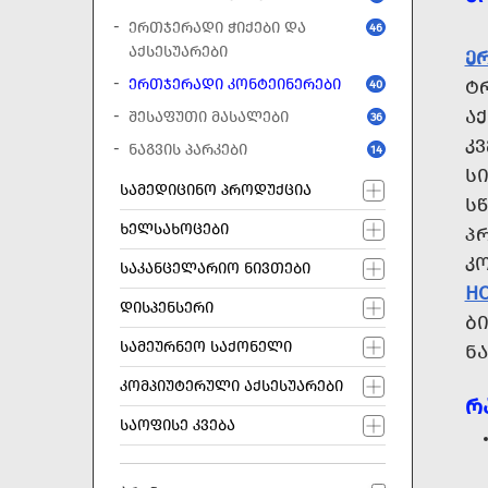
ᲔᲠᲗᲯᲔᲠᲐᲓᲘ ᲭᲘᲥᲔᲑᲘ ᲓᲐ
46
ᲐᲥᲡᲔᲡᲣᲐᲠᲔᲑᲘ
Ე
ᲔᲠᲗᲯᲔᲠᲐᲓᲘ ᲙᲝᲜᲢᲔᲘᲜᲔᲠᲔᲑᲘ
Ტ
40
ᲐᲥ
ᲨᲔᲡᲐᲤᲣᲗᲘ ᲛᲐᲡᲐᲚᲔᲑᲘ
36
Კ
ᲜᲐᲒᲕᲘᲡ ᲞᲐᲠᲙᲔᲑᲘ
14
ᲡᲘ
ᲡᲐᲛᲔᲓᲘᲪᲘᲜᲝ ᲞᲠᲝᲓᲣᲥᲪᲘᲐ
Ს
ᲮᲔᲚᲡᲐᲮᲝᲪᲔᲑᲘ
Პ
Კ
ᲡᲐᲙᲐᲜᲪᲔᲚᲐᲠᲘᲝ ᲜᲘᲕᲗᲔᲑᲘ
H
ᲓᲘᲡᲞᲔᲜᲡᲔᲠᲘ
Ბ
ᲡᲐᲛᲔᲣᲠᲜᲔᲝ ᲡᲐᲥᲝᲜᲔᲚᲘ
ᲜᲐ
ᲙᲝᲛᲞᲘᲣᲢᲔᲠᲣᲚᲘ ᲐᲥᲡᲔᲡᲣᲐᲠᲔᲑᲘ
Რ
ᲡᲐᲝᲤᲘᲡᲔ ᲙᲕᲔᲑᲐ