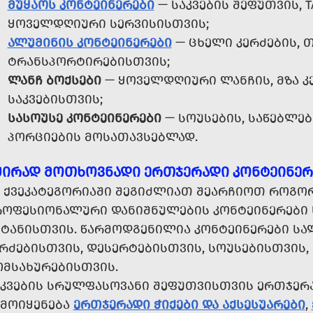
ᲛᲣᲧᲐᲝᲡ ᲙᲝᲜᲢᲔᲘᲜᲔᲠᲔᲑᲘ
— ᲡᲐᲙᲕᲔᲑᲘᲡ ᲨᲔᲤᲣᲗᲕᲘᲡ, T
ᲧᲝᲕᲔᲚᲓᲦᲘᲣᲠᲘ ᲡᲔᲠᲕᲘᲡᲘᲡᲗᲕᲘᲡ;
ᲐᲚᲣᲛᲘᲜᲘᲡ ᲙᲝᲜᲢᲔᲘᲜᲔᲠᲔᲑᲘ
— ᲪᲮᲔᲚᲘ ᲙᲔᲠᲫᲔᲑᲘᲡ, 
ᲢᲠᲐᲜᲡᲞᲝᲠᲢᲘᲠᲔᲑᲘᲡᲗᲕᲘᲡ;
ᲚᲐᲜᲩ ᲑᲝᲥᲡᲔᲑᲘ
— ᲧᲝᲕᲔᲚᲓᲦᲘᲣᲠᲘ ᲚᲐᲜᲩᲘᲡ, ᲛᲖᲐ Კ
ᲡᲐᲙᲕᲔᲑᲘᲡᲗᲕᲘᲡ;
ᲡᲐᲡᲝᲣᲡᲔ ᲙᲝᲜᲢᲔᲘᲜᲔᲠᲔᲑᲘ
— ᲡᲝᲣᲡᲔᲑᲘᲡ, ᲡᲐᲬᲔᲑᲚᲔᲑ
ᲞᲝᲠᲪᲘᲔᲑᲘᲡ ᲛᲝᲡᲐᲗᲐᲕᲡᲔᲑᲚᲐᲓ.
ᲨᲘᲠᲐᲓ ᲛᲝᲗᲮᲝᲕᲜᲐᲓᲘ ᲔᲠᲗᲯᲔᲠᲐᲓᲘ ᲙᲝᲜᲢᲔᲘᲜᲔᲠ
Მ ᲥᲕᲔᲙᲐᲢᲔᲒᲝᲠᲘᲐᲨᲘ ᲨᲔᲒᲘᲫᲚᲘᲐᲗ ᲨᲔᲐᲠᲩᲘᲝᲗ ᲠᲝᲒᲝᲠ
ᲠᲝᲤᲔᲡᲘᲝᲜᲐᲚᲣᲠᲘ ᲓᲐᲜᲘᲨᲜᲣᲚᲔᲑᲘᲡ ᲙᲝᲜᲢᲔᲘᲜᲔᲠᲔᲑᲘ Ს
ᲘᲢᲐᲜᲘᲡᲗᲕᲘᲡ. ᲬᲐᲠᲛᲝᲓᲒᲔᲜᲘᲚᲘᲐ ᲙᲝᲜᲢᲔᲘᲜᲔᲠᲔᲑᲘ ᲡᲐ
ᲠᲫᲔᲑᲘᲡᲗᲕᲘᲡ, ᲓᲔᲡᲔᲠᲢᲔᲑᲘᲡᲗᲕᲘᲡ, ᲡᲝᲣᲡᲔᲑᲘᲡᲗᲕᲘᲡ, 
ᲝᲛᲡᲐᲮᲣᲠᲔᲑᲘᲡᲗᲕᲘᲡ.
ᲐᲙᲕᲔᲑᲘᲡ ᲡᲠᲣᲚᲤᲐᲡᲝᲕᲐᲜᲘ ᲨᲔᲤᲣᲗᲕᲘᲡᲗᲕᲘᲡ ᲔᲠᲗᲯᲔᲠ
ᲐᲛᲝᲘᲧᲔᲜᲔᲑᲐ
ᲔᲠᲗᲯᲔᲠᲐᲓᲘ ᲭᲘᲥᲔᲑᲘ ᲓᲐ ᲐᲥᲡᲔᲡᲣᲐᲠᲔᲑᲘ
,