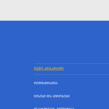
ᲩᲔᲛᲘ ᲐᲜᲒᲐᲠᲘᲨᲘ
ᲠᲔᲒᲘᲡᲢᲠᲐᲪᲘᲐ
ᲬᲔᲡᲔᲑᲘ ᲓᲐ ᲞᲘᲠᲝᲑᲔᲑᲘ