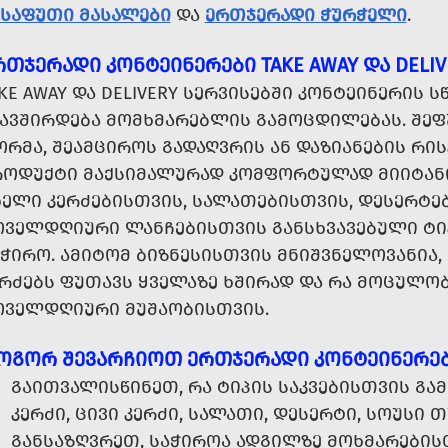
ᲔᲡᲐᲤᲣᲗᲘ ᲛᲐᲡᲐᲚᲔᲑᲘ
ᲓᲐ
ᲔᲠᲗᲯᲔᲠᲐᲓᲘ ᲭᲣᲠᲭᲔᲚᲘ
.
ᲠᲗᲯᲔᲠᲐᲓᲘ ᲙᲝᲜᲢᲔᲘᲜᲔᲠᲔᲑᲘ TAKE AWAY ᲓᲐ DELI
KE AWAY ᲓᲐ DELIVERY ᲡᲔᲠᲕᲘᲡᲔᲑᲨᲘ ᲙᲝᲜᲢᲔᲘᲜᲔᲠᲘᲡ 
ᲙᲐᲕᲨᲘᲠᲓᲔᲑᲐ ᲛᲝᲛᲮᲛᲐᲠᲔᲑᲚᲘᲡ ᲒᲐᲛᲝᲪᲓᲘᲚᲔᲑᲐᲡ. ᲨᲔᲤᲣ
ᲝᲠᲛᲐ, ᲨᲔᲐᲛᲪᲘᲠᲝᲡ ᲒᲐᲓᲐᲦᲕᲠᲘᲡ ᲐᲜ ᲓᲐᲖᲘᲐᲜᲔᲑᲘᲡ ᲠᲘ
ᲠᲝᲓᲣᲥᲢᲘ ᲛᲐᲥᲡᲘᲛᲐᲚᲣᲠᲐᲓ ᲙᲝᲛᲤᲝᲠᲢᲣᲚᲐᲓ ᲛᲘᲘᲢᲐᲜ
ᲮᲔᲚᲘ ᲙᲔᲠᲫᲔᲑᲘᲡᲗᲕᲘᲡ, ᲡᲐᲚᲐᲗᲔᲑᲘᲡᲗᲕᲘᲡ, ᲓᲔᲡᲔᲠᲢᲔ
ᲝᲕᲔᲚᲓᲦᲘᲣᲠᲘ ᲚᲐᲜᲩᲔᲑᲘᲡᲗᲕᲘᲡ ᲒᲐᲜᲡᲮᲕᲐᲕᲔᲑᲣᲚᲘ ᲢᲘᲞ
ᲭᲘᲠᲝ. ᲐᲛᲘᲢᲝᲛ ᲑᲘᲖᲜᲔᲡᲘᲡᲗᲕᲘᲡ ᲛᲜᲘᲨᲕᲜᲔᲚᲝᲕᲐᲜᲘᲐ, 
ᲔᲠᲫᲔᲑᲡ ᲤᲣᲗᲐᲕᲡ ᲧᲕᲔᲚᲐᲖᲔ ᲮᲨᲘᲠᲐᲓ ᲓᲐ ᲠᲐ ᲛᲝᲪᲣᲚᲝᲑ
ᲝᲕᲔᲚᲓᲦᲘᲣᲠᲘ ᲛᲣᲨᲐᲝᲑᲘᲡᲗᲕᲘᲡ.
ᲝᲒᲝᲠ ᲨᲔᲕᲐᲠᲩᲘᲝᲗ ᲔᲠᲗᲯᲔᲠᲐᲓᲘ ᲙᲝᲜᲢᲔᲘᲜᲔᲠᲔᲑ
ᲒᲐᲘᲗᲕᲐᲚᲘᲡᲬᲘᲜᲔᲗ, ᲠᲐ ᲢᲘᲞᲘᲡ ᲡᲐᲙᲕᲔᲑᲘᲡᲗᲕᲘᲡ ᲒᲐ
ᲙᲔᲠᲫᲘ, ᲪᲘᲕᲘ ᲙᲔᲠᲫᲘ, ᲡᲐᲚᲐᲗᲘ, ᲓᲔᲡᲔᲠᲢᲘ, ᲡᲝᲣᲡᲘ Თ
ᲒᲐᲜᲡᲐᲖᲦᲕᲠᲔᲗ, ᲡᲐᲭᲘᲠᲝᲐ ᲐᲓᲒᲘᲚᲖᲔ ᲛᲝᲮᲛᲐᲠᲔᲑᲘᲡᲗ