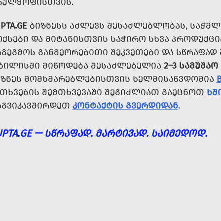
ᲠᲣᲚᲧᲝᲤᲘᲡᲗᲕᲘᲡ.
PTA.GE
ᲑᲘᲖᲜᲔᲡᲡ ᲐᲫᲚᲔᲕᲡ ᲨᲔᲡᲐᲫᲚᲔᲑᲚᲝᲑᲐᲡ, ᲡᲐᲭᲛᲚ
ᲝᲥᲡᲔᲑᲘ ᲓᲐ ᲛᲘᲢᲐᲜᲘᲡᲗᲕᲘᲡ ᲡᲐᲭᲘᲠᲝ ᲡᲮᲕᲐ ᲞᲠᲝᲓᲣᲥᲪ
ᲐᲒᲔᲒᲛᲝᲡ ᲒᲐᲜᲛᲔᲝᲠᲔᲑᲘᲗᲘ ᲨᲔᲙᲕᲔᲗᲔᲑᲘ ᲓᲐ ᲡᲬᲠᲐᲤᲐᲓ
ᲑᲘᲚᲘᲡᲨᲘ ᲛᲘᲬᲝᲓᲔᲑᲐ ᲨᲔᲡᲐᲫᲚᲔᲑᲔᲚᲘᲐ
2–3 ᲡᲐᲛᲣᲨᲐᲝ
ᲘᲖᲜᲔᲡ ᲛᲝᲛᲮᲛᲐᲠᲔᲑᲚᲔᲑᲘᲡᲗᲕᲘᲡ ᲮᲔᲚᲛᲘᲡᲐᲬᲕᲓᲝᲛᲘᲐ
ᲘᲗᲮᲕᲔᲑᲘᲡ ᲨᲔᲛᲗᲮᲕᲔᲕᲐᲨᲘ ᲨᲔᲒᲘᲫᲚᲘᲐᲗ ᲒᲐᲔᲪᲜᲝᲗ
ᲮᲨ
ᲐᲒᲕᲘᲙᲐᲕᲨᲘᲠᲓᲔᲗ
ᲙᲝᲜᲢᲐᲥᲢᲘᲡ ᲒᲕᲔᲠᲓᲘᲓᲐᲜ
.
UPTA.GE — ᲡᲬᲠᲐᲤᲐᲓ. ᲛᲐᲠᲢᲘᲕᲐᲓ. ᲡᲐᲘᲛᲔᲓᲝᲓ.