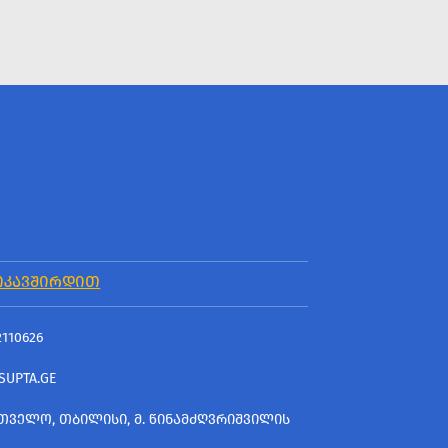
ᲘᲙᲐᲕᲨᲘᲠᲓᲘᲗ
2110626
SUPTA.GE
ᲗᲕᲔᲚᲝ, ᲗᲑᲘᲚᲘᲡᲘ, Მ. ᲬᲘᲜᲐᲛᲫᲦᲕᲠᲘᲨᲕᲘᲚᲘᲡ