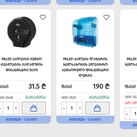
ᲛᲘᲜᲘᲛᲣᲛ - 1 ᲪᲐᲚᲘ
ᲛᲘᲜᲘᲛᲣᲛ - 1 ᲪᲐᲚᲘ
ᲛᲘ
PALEX-ᲞᲐᲚᲔᲥᲡᲘ ᲯᲣᲛᲑᲝ
PALEX-ᲞᲐᲚᲔᲥᲡ ᲚᲐᲖᲔᲠᲘᲡ
PALE
ᲢᲣᲐᲚᲔᲢᲘᲡ ᲥᲐᲦᲐᲚᲓᲘᲡ
ᲮᲔᲚᲡᲐᲮᲝᲪᲘᲡ ᲔᲚᲔᲥᲢᲠᲝ
ᲮᲔᲚᲡᲐ
ᲓᲘᲡᲞᲔᲜᲡᲔᲠᲘ ᲨᲐᲕᲘ
ᲡᲔᲜᲡᲝᲠᲣᲚᲘ ᲓᲘᲡᲞᲔᲜᲡᲔᲠᲘ
ᲚᲣᲠᲯᲘ
31.5 ₾
190 ₾
ᲤᲐᲡᲘ
ᲤᲐᲡᲘ
ᲤᲐᲡᲘ
ᲛᲐᲠᲐᲒᲨᲘᲐ
ᲛᲐᲠᲐᲒᲨᲘᲐ
1610-35
610-3548
1610-3537
ᲐᲠ Ა
-
-
+
+
-
ᲛᲘᲜᲘᲛᲣᲛ - 1 ᲪᲐᲚᲘ
ᲛᲘᲜᲘᲛᲣᲛ - 1 ᲪᲐᲚᲘ
ᲛᲘ