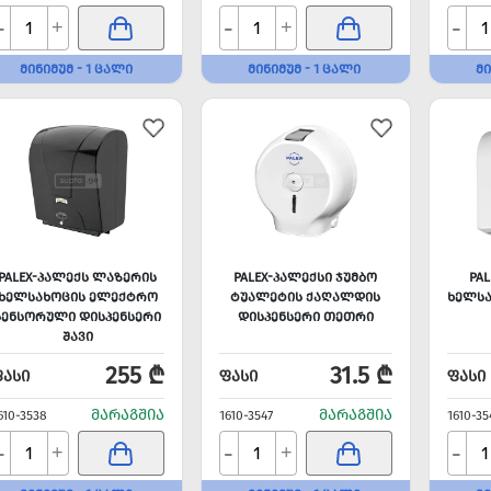
-
-
-
+
+
ᲛᲘᲜᲘᲛᲣᲛ - 1 ᲪᲐᲚᲘ
ᲛᲘᲜᲘᲛᲣᲛ - 1 ᲪᲐᲚᲘ
ᲛᲘ
PALEX-ᲞᲐᲚᲔᲥᲡ ᲚᲐᲖᲔᲠᲘᲡ
PALEX-ᲞᲐᲚᲔᲥᲡᲘ ᲯᲣᲛᲑᲝ
PA
ᲮᲔᲚᲡᲐᲮᲝᲪᲘᲡ ᲔᲚᲔᲥᲢᲠᲝ
ᲢᲣᲐᲚᲔᲢᲘᲡ ᲥᲐᲦᲐᲚᲓᲘᲡ
ᲮᲔᲚᲡᲐ
ᲡᲔᲜᲡᲝᲠᲣᲚᲘ ᲓᲘᲡᲞᲔᲜᲡᲔᲠᲘ
ᲓᲘᲡᲞᲔᲜᲡᲔᲠᲘ ᲗᲔᲗᲠᲘ
ᲨᲐᲕᲘ
255 ₾
31.5 ₾
ᲤᲐᲡᲘ
ᲤᲐᲡᲘ
ᲤᲐᲡᲘ
ᲛᲐᲠᲐᲒᲨᲘᲐ
ᲛᲐᲠᲐᲒᲨᲘᲐ
610-3538
1610-3547
1610-35
-
-
-
+
+