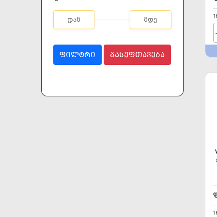
1
ᲤᲘᲚᲢᲠᲘ
ᲒᲐᲡᲣᲤᲗᲐᲕᲔᲑᲐ
1