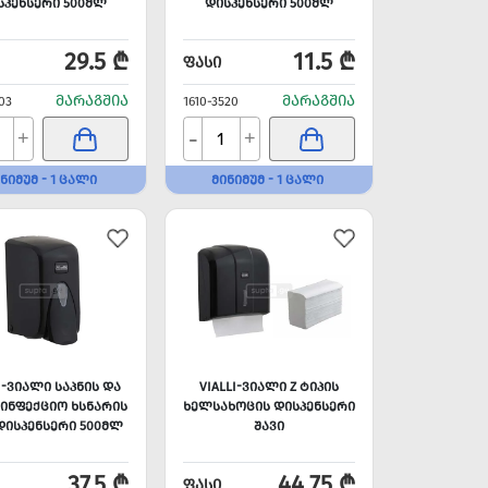
ᲡᲞᲔᲜᲡᲔᲠᲘ 500ᲛᲚ
ᲓᲘᲡᲞᲔᲜᲡᲔᲠᲘ 500ᲛᲚ
29.5 ₾
11.5 ₾
ᲤᲐᲡᲘ
ᲛᲐᲠᲐᲒᲨᲘᲐ
ᲛᲐᲠᲐᲒᲨᲘᲐ
03
1610-3520
-
+
+
ᲜᲘᲛᲣᲛ - 1 ᲪᲐᲚᲘ
ᲛᲘᲜᲘᲛᲣᲛ - 1 ᲪᲐᲚᲘ
I-ᲕᲘᲐᲚᲘ ᲡᲐᲞᲜᲘᲡ ᲓᲐ
VIALLI-ᲕᲘᲐᲚᲘ Z ᲢᲘᲞᲘᲡ
ᲘᲜᲤᲔᲥᲪᲘᲝ ᲮᲡᲜᲐᲠᲘᲡ
ᲮᲔᲚᲡᲐᲮᲝᲪᲘᲡ ᲓᲘᲡᲞᲔᲜᲡᲔᲠᲘ
ᲓᲘᲡᲞᲔᲜᲡᲔᲠᲘ 500ᲛᲚ
ᲨᲐᲕᲘ
37.5 ₾
44.75 ₾
ᲤᲐᲡᲘ