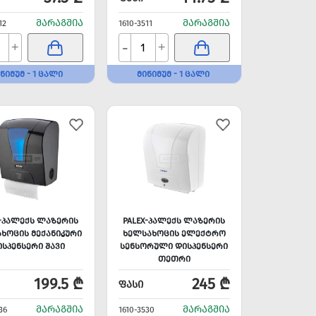
ᲛᲐᲠᲐᲒᲨᲘᲐ
ᲛᲐᲠᲐᲒᲨᲘᲐ
12
1610-3511
-
+
+
ᲜᲘᲛᲣᲛ - 1 ᲪᲐᲚᲘ
ᲛᲘᲜᲘᲛᲣᲛ - 1 ᲪᲐᲚᲘ
X-ᲞᲐᲚᲔᲥᲡ ᲚᲐᲖᲔᲠᲘᲡ
PALEX-ᲞᲐᲚᲔᲥᲡ ᲚᲐᲖᲔᲠᲘᲡ
ᲮᲝᲪᲘᲡ ᲛᲔᲥᲐᲜᲘᲙᲣᲠᲘ
ᲮᲔᲚᲡᲐᲮᲝᲪᲘᲡ ᲔᲚᲔᲥᲢᲠᲝ
ᲡᲞᲔᲜᲡᲔᲠᲘ ᲨᲐᲕᲘ
ᲡᲔᲜᲡᲝᲠᲣᲚᲘ ᲓᲘᲡᲞᲔᲜᲡᲔᲠᲘ
ᲗᲔᲗᲠᲘ
199.5 ₾
245 ₾
ᲤᲐᲡᲘ
ᲛᲐᲠᲐᲒᲨᲘᲐ
ᲛᲐᲠᲐᲒᲨᲘᲐ
36
1610-3530