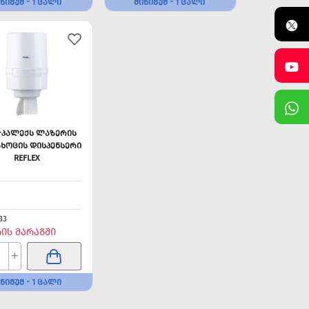
ᲜᲘᲛᲣᲛ - 1 ᲪᲐᲚᲘ
ᲛᲘᲜᲘᲛᲣᲛ - 1 ᲪᲐᲚᲘ
X-ᲞᲐᲚᲔᲥᲡ ᲚᲐᲖᲔᲠᲘᲡ
ᲮᲝᲪᲘᲡ ᲓᲘᲡᲞᲔᲜᲡᲔᲠᲘ
REFLEX
33
ᲠᲘᲡ ᲛᲐᲠᲐᲒᲨᲘ
+
ᲜᲘᲛᲣᲛ - 1 ᲪᲐᲚᲘ