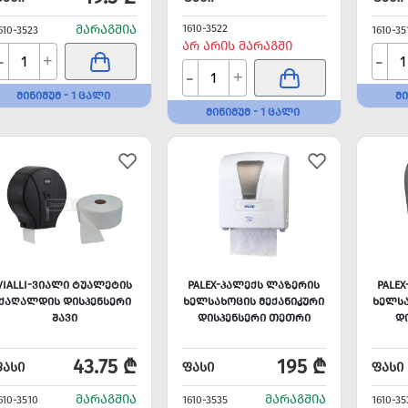
ᲛᲐᲠᲐᲒᲨᲘᲐ
1610-3522
610-3523
1610-35
ᲐᲠ ᲐᲠᲘᲡ ᲛᲐᲠᲐᲒᲨᲘ
-
-
+
-
+
ᲛᲘᲜᲘᲛᲣᲛ - 1 ᲪᲐᲚᲘ
ᲛᲘ
ᲛᲘᲜᲘᲛᲣᲛ - 1 ᲪᲐᲚᲘ
VIALLI-ᲕᲘᲐᲚᲘ ᲢᲣᲐᲚᲔᲢᲘᲡ
PALEX-ᲞᲐᲚᲔᲥᲡ ᲚᲐᲖᲔᲠᲘᲡ
PALE
ᲥᲐᲦᲐᲚᲓᲘᲡ ᲓᲘᲡᲞᲔᲜᲡᲔᲠᲘ
ᲮᲔᲚᲡᲐᲮᲝᲪᲘᲡ ᲛᲔᲥᲐᲜᲘᲙᲣᲠᲘ
ᲮᲔᲚᲡᲐ
ᲨᲐᲕᲘ
ᲓᲘᲡᲞᲔᲜᲡᲔᲠᲘ ᲗᲔᲗᲠᲘ
ᲓᲘ
43.75 ₾
195 ₾
ᲤᲐᲡᲘ
ᲤᲐᲡᲘ
ᲤᲐᲡᲘ
ᲛᲐᲠᲐᲒᲨᲘᲐ
ᲛᲐᲠᲐᲒᲨᲘᲐ
610-3510
1610-3535
1610-35