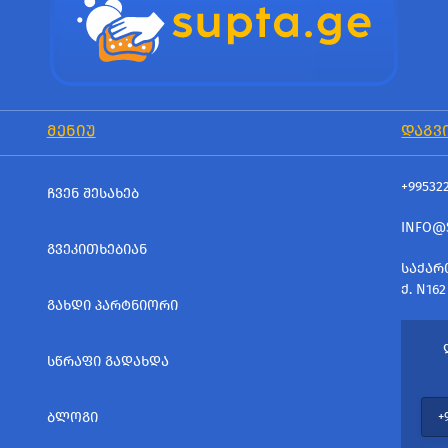
ᲛᲔᲜᲘᲣ
ᲓᲐᲒᲕ
+99532
ᲩᲕᲔᲜ ᲨᲔᲡᲐᲮᲔᲑ
INFO@
ᲒᲕᲔᲙᲘᲗᲮᲔᲑᲘᲐᲜ
ᲡᲐᲥᲐᲠ
Ქ. N162
ᲒᲐᲮᲓᲘ ᲞᲐᲠᲢᲜᲘᲝᲠᲘ
ᲡᲬᲠᲐᲤᲘ ᲒᲐᲓᲐᲮᲓᲐ
ᲑᲚᲝᲒᲘ