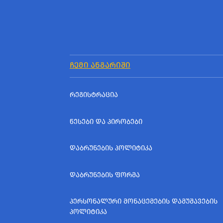
ᲩᲔᲛᲘ ᲐᲜᲒᲐᲠᲘᲨᲘ
ᲠᲔᲒᲘᲡᲢᲠᲐᲪᲘᲐ
ᲬᲔᲡᲔᲑᲘ ᲓᲐ ᲞᲘᲠᲝᲑᲔᲑᲘ
ᲓᲐᲑᲠᲣᲜᲔᲑᲘᲡ ᲞᲝᲚᲘᲢᲘᲙᲐ
ᲓᲐᲑᲠᲣᲜᲔᲑᲘᲡ ᲤᲝᲠᲛᲐ
ᲞᲔᲠᲡᲝᲜᲐᲚᲣᲠᲘ ᲛᲝᲜᲐᲪᲔᲛᲔᲑᲘᲡ ᲓᲐᲛᲣᲨᲐᲕᲔᲑᲘᲡ
ᲞᲝᲚᲘᲢᲘᲙᲐ