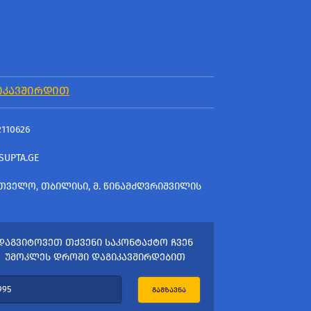
ᲘᲙᲐᲕᲨᲘᲠᲓᲘᲗ
2110626
SUPTA.GE
ᲗᲕᲔᲚᲝ, ᲗᲑᲘᲚᲘᲡᲘ, Მ. ᲬᲘᲜᲐᲛᲫᲦᲕᲠᲘᲨᲕᲘᲚᲘᲡ
ᲓᲐᲒᲕᲘᲢᲝᲕᲔᲗ ᲗᲥᲕᲔᲜᲘ ᲡᲐᲙᲝᲜᲢᲐᲥᲢᲝ ᲩᲕᲔᲜ
ᲣᲛᲝᲙᲚᲔᲡ ᲓᲠᲝᲨᲘ ᲓᲐᲒᲘᲙᲐᲕᲨᲘᲠᲓᲔᲑᲘᲗ
ᲒᲐᲒᲖᲐᲕᲜᲐ