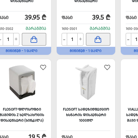
ᲓᲘᲡᲞᲔᲜᲡᲔᲠᲘ
ᲓᲘᲡᲞᲔᲜᲡᲔᲠᲘ
ᲓᲘ
39.95 ₾
39.5 ₾
ᲤᲐᲡᲘ
ᲤᲐᲡᲘ
ᲤᲐᲡᲘ
ᲛᲐᲠᲐᲒᲨᲘᲐ
ᲛᲐᲠᲐᲒᲨᲘᲐ
610-3502
1610-3501
1610-35
-
-
-
+
+
ᲛᲘᲜᲘᲛᲣᲛ - 1 ᲪᲐᲚᲘ
ᲛᲘᲜᲘᲛᲣᲛ - 1 ᲪᲐᲚᲘ
ᲛᲘ
FLOSOFT-ᲤᲚᲝᲡᲝᲤᲢᲘ
FLOSOFT ᲡᲐᲓᲔᲖᲘᲜᲤᲔᲥᲪᲘᲝ
VIALL
ᲛᲐᲒᲘᲓᲘᲡ Z ᲮᲔᲚᲡᲐᲮᲝᲪᲘᲡ
ᲮᲡᲜᲐᲠᲘᲡ ᲓᲘᲡᲞᲔᲜᲡᲔᲠᲘ
ᲡᲐᲓᲔᲖ
ᲓᲘᲡᲞᲔᲜᲡᲔᲠᲘ (ᲮᲘᲜᲙᲐᲚᲐ)
1000ᲛᲚ
ᲨᲐᲕᲘ 
19.5 ₾
ᲤᲐᲡᲘ
ᲤᲐᲡᲘ
ᲤᲐᲡᲘ