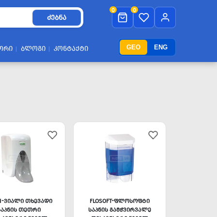
0
0
ᲫᲔᲑᲜᲐ
GEO
ENG
ᲝᲠᲘ
ᲑᲚᲝᲒᲘ
ᲙᲝᲜᲢᲐᲥᲢᲘ
LI-ᲕᲘᲐᲚᲘ ᲗᲮᲔᲕᲐᲓᲘ
FLOSOFT-ᲤᲚᲝᲡᲝᲤᲢᲘ
ᲡᲐᲞᲜᲘᲡ ᲗᲔᲗᲠᲘ
ᲡᲐᲞᲜᲘᲡ ᲒᲐᲛᲭᲕᲘᲠᲕᲐᲚᲔ