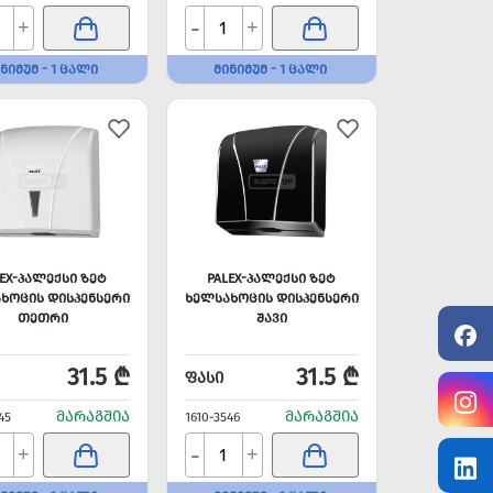
-
+
+
ᲜᲘᲛᲣᲛ - 1 ᲪᲐᲚᲘ
ᲛᲘᲜᲘᲛᲣᲛ - 1 ᲪᲐᲚᲘ
LEX-ᲞᲐᲚᲔᲥᲡᲘ ᲖᲔᲢ
PALEX-ᲞᲐᲚᲔᲥᲡᲘ ᲖᲔᲢ
ᲮᲝᲪᲘᲡ ᲓᲘᲡᲞᲔᲜᲡᲔᲠᲘ
ᲮᲔᲚᲡᲐᲮᲝᲪᲘᲡ ᲓᲘᲡᲞᲔᲜᲡᲔᲠᲘ
ᲗᲔᲗᲠᲘ
ᲨᲐᲕᲘ
31.5 ₾
31.5 ₾
ᲤᲐᲡᲘ
ᲛᲐᲠᲐᲒᲨᲘᲐ
ᲛᲐᲠᲐᲒᲨᲘᲐ
45
1610-3546
-
+
+