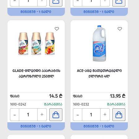
-
-
+
+
ᲛᲘᲜᲘᲛᲣᲛ - 1 ᲪᲐᲚᲘ
ᲛᲘᲜᲘᲛᲣᲛ - 1 ᲪᲐᲚᲘ
GLADE-ᲒᲚᲔᲘᲓᲘ ᲐᲞᲐᲠᲐᲢᲘᲡ
ACE-ᲐᲪᲔ ᲛᲐᲗᲔᲗᲠᲔᲑᲔᲚᲘ
ᲐᲔᲠᲝᲖᲝᲚᲘ 250ᲛᲚ
ᲥᲚᲝᲠᲘ 4Ლ
14.5 ₾
13.95 ₾
ᲤᲐᲡᲘ
ᲤᲐᲡᲘ
1610-0242
ᲛᲐᲠᲐᲒᲨᲘᲐ
1610-0232
ᲛᲐᲠᲐᲒᲨᲘᲐ
-
-
+
+
ᲛᲘᲜᲘᲛᲣᲛ - 1 ᲪᲐᲚᲘ
ᲛᲘᲜᲘᲛᲣᲛ - 1 ᲪᲐᲚᲘ