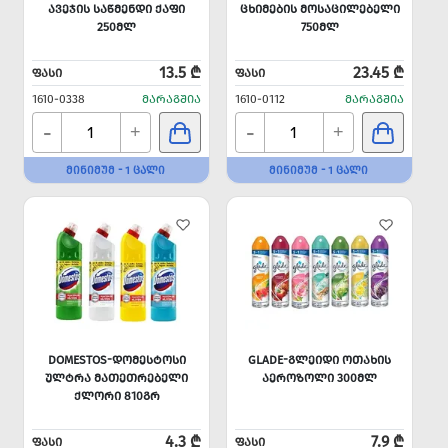
ᲐᲕᲔᲯᲘᲡ ᲡᲐᲬᲛᲔᲜᲓᲘ ᲥᲐᲤᲘ
ᲪᲮᲘᲛᲔᲑᲘᲡ ᲛᲝᲡᲐᲪᲘᲚᲔᲑᲔᲚᲘ
250ᲛᲚ
750ᲛᲚ
13.5 ₾
23.45 ₾
ᲤᲐᲡᲘ
ᲤᲐᲡᲘ
1610-0338
ᲛᲐᲠᲐᲒᲨᲘᲐ
1610-0112
ᲛᲐᲠᲐᲒᲨᲘᲐ
-
-
+
+
ᲛᲘᲜᲘᲛᲣᲛ - 1 ᲪᲐᲚᲘ
ᲛᲘᲜᲘᲛᲣᲛ - 1 ᲪᲐᲚᲘ
DOMESTOS-ᲓᲝᲛᲔᲡᲢᲝᲡᲘ
GLADE-ᲒᲚᲔᲘᲓᲘ ᲝᲗᲐᲮᲘᲡ
ᲣᲚᲢᲠᲐ ᲛᲐᲗᲔᲗᲠᲔᲑᲔᲚᲘ
ᲐᲔᲠᲝᲖᲝᲚᲘ 300ᲛᲚ
ᲥᲚᲝᲠᲘ 810ᲒᲠ
4.3 ₾
7.9 ₾
ᲤᲐᲡᲘ
ᲤᲐᲡᲘ