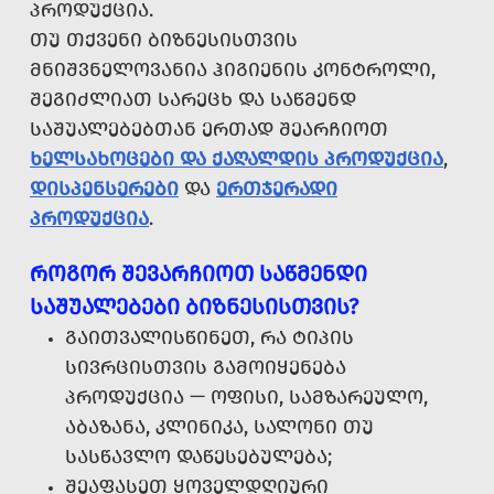
ᲞᲠᲝᲓᲣᲥᲪᲘᲐ.
ᲗᲣ ᲗᲥᲕᲔᲜᲘ ᲑᲘᲖᲜᲔᲡᲘᲡᲗᲕᲘᲡ
ᲛᲜᲘᲨᲕᲜᲔᲚᲝᲕᲐᲜᲘᲐ ᲰᲘᲒᲘᲔᲜᲘᲡ ᲙᲝᲜᲢᲠᲝᲚᲘ,
ᲨᲔᲒᲘᲫᲚᲘᲐᲗ ᲡᲐᲠᲔᲪᲮ ᲓᲐ ᲡᲐᲬᲛᲔᲜᲓ
ᲡᲐᲨᲣᲐᲚᲔᲑᲔᲑᲗᲐᲜ ᲔᲠᲗᲐᲓ ᲨᲔᲐᲠᲩᲘᲝᲗ
ᲮᲔᲚᲡᲐᲮᲝᲪᲔᲑᲘ ᲓᲐ ᲥᲐᲦᲐᲚᲓᲘᲡ ᲞᲠᲝᲓᲣᲥᲪᲘᲐ
,
ᲓᲘᲡᲞᲔᲜᲡᲔᲠᲔᲑᲘ
ᲓᲐ
ᲔᲠᲗᲯᲔᲠᲐᲓᲘ
ᲞᲠᲝᲓᲣᲥᲪᲘᲐ
.
ᲠᲝᲒᲝᲠ ᲨᲔᲕᲐᲠᲩᲘᲝᲗ ᲡᲐᲬᲛᲔᲜᲓᲘ
ᲡᲐᲨᲣᲐᲚᲔᲑᲔᲑᲘ ᲑᲘᲖᲜᲔᲡᲘᲡᲗᲕᲘᲡ?
ᲒᲐᲘᲗᲕᲐᲚᲘᲡᲬᲘᲜᲔᲗ, ᲠᲐ ᲢᲘᲞᲘᲡ
ᲡᲘᲕᲠᲪᲘᲡᲗᲕᲘᲡ ᲒᲐᲛᲝᲘᲧᲔᲜᲔᲑᲐ
ᲞᲠᲝᲓᲣᲥᲪᲘᲐ — ᲝᲤᲘᲡᲘ, ᲡᲐᲛᲖᲐᲠᲔᲣᲚᲝ,
ᲐᲑᲐᲖᲐᲜᲐ, ᲙᲚᲘᲜᲘᲙᲐ, ᲡᲐᲚᲝᲜᲘ ᲗᲣ
ᲡᲐᲡᲬᲐᲕᲚᲝ ᲓᲐᲬᲔᲡᲔᲑᲣᲚᲔᲑᲐ;
ᲨᲔᲐᲤᲐᲡᲔᲗ ᲧᲝᲕᲔᲚᲓᲦᲘᲣᲠᲘ