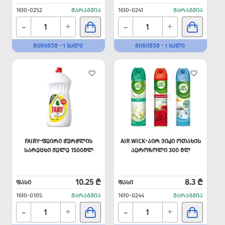
1610-0252
ᲛᲐᲠᲐᲒᲨᲘᲐ
1610-0241
ᲛᲐᲠᲐᲒᲨᲘᲐ
-
-
+
+
ᲛᲘᲜᲘᲛᲣᲛ - 1 ᲪᲐᲚᲘ
ᲛᲘᲜᲘᲛᲣᲛ - 1 ᲪᲐᲚᲘ
FAIRY-ᲤᲔᲘᲠᲘ ᲭᲣᲠᲭᲚᲘᲡ
AIR WICK-ᲐᲘᲠ ᲕᲘᲙᲘ ᲝᲗᲐᲮᲘᲡ
ᲡᲐᲠᲔᲪᲮᲘ ᲟᲔᲚᲔ 1500ᲛᲚ
ᲐᲔᲠᲝᲖᲝᲚᲘ 300 ᲛᲚ
10.25 ₾
8.3 ₾
ᲤᲐᲡᲘ
ᲤᲐᲡᲘ
1610-0105
ᲛᲐᲠᲐᲒᲨᲘᲐ
1610-0244
ᲛᲐᲠᲐᲒᲨᲘᲐ
-
-
+
+