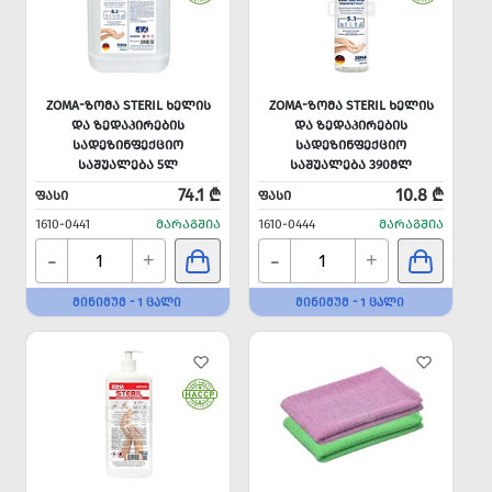
ZOMA-ᲖᲝᲛᲐ STERIL ᲮᲔᲚᲘᲡ
ZOMA-ᲖᲝᲛᲐ STERIL ᲮᲔᲚᲘᲡ
ᲓᲐ ᲖᲔᲓᲐᲞᲘᲠᲔᲑᲘᲡ
ᲓᲐ ᲖᲔᲓᲐᲞᲘᲠᲔᲑᲘᲡ
ᲡᲐᲓᲔᲖᲘᲜᲤᲔᲥᲪᲘᲝ
ᲡᲐᲓᲔᲖᲘᲜᲤᲔᲥᲪᲘᲝ
ᲡᲐᲨᲣᲐᲚᲔᲑᲐ 5Ლ
ᲡᲐᲨᲣᲐᲚᲔᲑᲐ 390ᲛᲚ
74.1 ₾
10.8 ₾
ᲤᲐᲡᲘ
ᲤᲐᲡᲘ
1610-0441
ᲛᲐᲠᲐᲒᲨᲘᲐ
1610-0444
ᲛᲐᲠᲐᲒᲨᲘᲐ
-
-
+
+
ᲛᲘᲜᲘᲛᲣᲛ - 1 ᲪᲐᲚᲘ
ᲛᲘᲜᲘᲛᲣᲛ - 1 ᲪᲐᲚᲘ