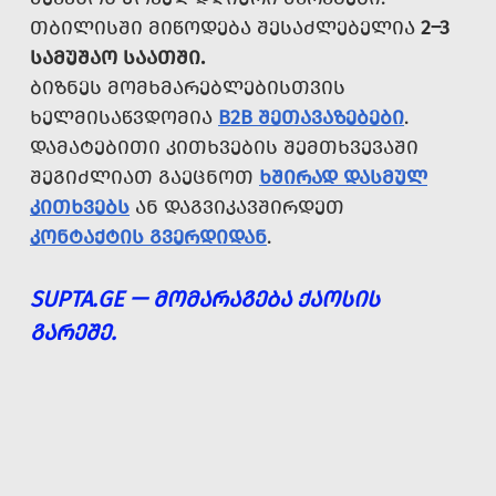
ᲗᲑᲘᲚᲘᲡᲨᲘ ᲛᲘᲬᲝᲓᲔᲑᲐ ᲨᲔᲡᲐᲫᲚᲔᲑᲔᲚᲘᲐ
2–3
ᲡᲐᲛᲣᲨᲐᲝ ᲡᲐᲐᲗᲨᲘ.
ᲑᲘᲖᲜᲔᲡ ᲛᲝᲛᲮᲛᲐᲠᲔᲑᲚᲔᲑᲘᲡᲗᲕᲘᲡ
ᲮᲔᲚᲛᲘᲡᲐᲬᲕᲓᲝᲛᲘᲐ
B2B ᲨᲔᲗᲐᲕᲐᲖᲔᲑᲔᲑᲘ
.
ᲓᲐᲛᲐᲢᲔᲑᲘᲗᲘ ᲙᲘᲗᲮᲕᲔᲑᲘᲡ ᲨᲔᲛᲗᲮᲕᲔᲕᲐᲨᲘ
ᲨᲔᲒᲘᲫᲚᲘᲐᲗ ᲒᲐᲔᲪᲜᲝᲗ
ᲮᲨᲘᲠᲐᲓ ᲓᲐᲡᲛᲣᲚ
ᲙᲘᲗᲮᲕᲔᲑᲡ
ᲐᲜ ᲓᲐᲒᲕᲘᲙᲐᲕᲨᲘᲠᲓᲔᲗ
ᲙᲝᲜᲢᲐᲥᲢᲘᲡ ᲒᲕᲔᲠᲓᲘᲓᲐᲜ
.
SUPTA.GE — ᲛᲝᲛᲐᲠᲐᲒᲔᲑᲐ ᲥᲐᲝᲡᲘᲡ
ᲒᲐᲠᲔᲨᲔ.