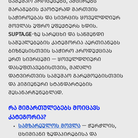
ᲡᲐᲛᲣᲨᲐᲝ ᲞᲠᲝᲪᲔᲡᲔᲑᲡ, ᲐᲛᲪᲘᲠᲔᲑᲡ
ᲛᲐᲠᲐᲒᲔᲑᲘᲡ ᲥᲐᲝᲢᲣᲠᲐᲓ ᲛᲐᲠᲗᲕᲘᲡ
ᲡᲐᲭᲘᲠᲝᲔᲑᲐᲡ ᲓᲐ ᲡᲘᲕᲠᲪᲘᲡ ᲧᲝᲕᲔᲚᲓᲦᲘᲣᲠ
ᲛᲝᲕᲚᲐᲡ ᲣᲤᲠᲝ ᲔᲤᲔᲥᲢᲣᲠᲡ ᲮᲓᲘᲡ.
SUPTA.GE
-ᲖᲔ ᲡᲐᲠᲔᲪᲮᲘ ᲓᲐ ᲡᲐᲬᲛᲔᲜᲓᲘ
ᲡᲐᲨᲣᲐᲚᲔᲑᲔᲑᲘᲡ ᲙᲐᲢᲔᲒᲝᲠᲘᲐ ᲐᲔᲠᲗᲘᲐᲜᲔᲑᲡ
ᲑᲘᲖᲜᲔᲡᲘᲡᲗᲕᲘᲡ ᲡᲐᲭᲘᲠᲝ ᲞᲠᲝᲓᲣᲥᲪᲘᲐᲡ
ᲔᲠᲗ ᲡᲘᲕᲠᲪᲔᲨᲘ — ᲧᲝᲕᲔᲚᲓᲦᲘᲣᲠᲘ
ᲓᲐᲡᲣᲤᲗᲐᲕᲔᲑᲘᲡᲗᲕᲘᲡ, ᲛᲐᲦᲐᲚᲘ
ᲓᲐᲢᲕᲘᲠᲗᲕᲘᲡ ᲡᲐᲛᲣᲨᲐᲝ ᲒᲐᲠᲔᲛᲝᲔᲑᲘᲡᲗᲕᲘᲡ
ᲓᲐ ᲰᲘᲒᲘᲔᲜᲣᲠᲘ ᲡᲢᲐᲜᲓᲐᲠᲢᲔᲑᲘᲡ
ᲨᲔᲡᲐᲜᲐᲠᲩᲣᲜᲔᲑᲚᲐᲓ.
ᲠᲐ ᲛᲘᲛᲐᲠᲗᲣᲚᲔᲑᲔᲑᲡ ᲛᲝᲘᲪᲐᲕᲡ
ᲙᲐᲢᲔᲒᲝᲠᲘᲐ?
ᲡᲐᲛᲖᲐᲠᲔᲣᲚᲝᲡ ᲛᲝᲕᲚᲐ
— ᲭᲣᲠᲭᲚᲘᲡ,
ᲪᲮᲘᲛᲘᲐᲜᲘ ᲖᲔᲓᲐᲞᲘᲠᲔᲑᲘᲡᲐ ᲓᲐ