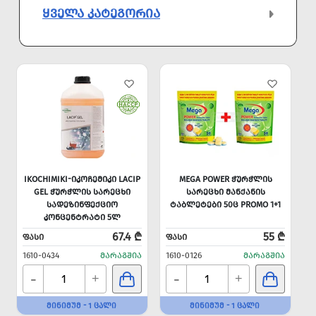
ᲧᲕᲔᲚᲐ ᲙᲐᲢᲔᲒᲝᲠᲘᲐ
IKOCHIMIKI-ᲘᲙᲝᲩᲔᲛᲘᲙᲘ LACIP
MEGA POWER ᲭᲣᲠᲭᲚᲘᲡ
GEL ᲭᲣᲠᲭᲚᲘᲡ ᲡᲐᲠᲔᲪᲮᲘ
ᲡᲐᲠᲔᲪᲮᲘ ᲛᲐᲜᲥᲐᲜᲘᲡ
ᲡᲐᲓᲔᲖᲘᲜᲤᲔᲥᲪᲘᲝ
ᲢᲐᲑᲚᲔᲢᲔᲑᲘ 50Ც PROMO 1+1
ᲙᲝᲜᲪᲔᲜᲢᲠᲐᲢᲘ 5Ლ
67.4 ₾
55 ₾
ᲤᲐᲡᲘ
ᲤᲐᲡᲘ
1610-0434
ᲛᲐᲠᲐᲒᲨᲘᲐ
1610-0126
ᲛᲐᲠᲐᲒᲨᲘᲐ
-
-
+
+
ᲛᲘᲜᲘᲛᲣᲛ - 1 ᲪᲐᲚᲘ
ᲛᲘᲜᲘᲛᲣᲛ - 1 ᲪᲐᲚᲘ