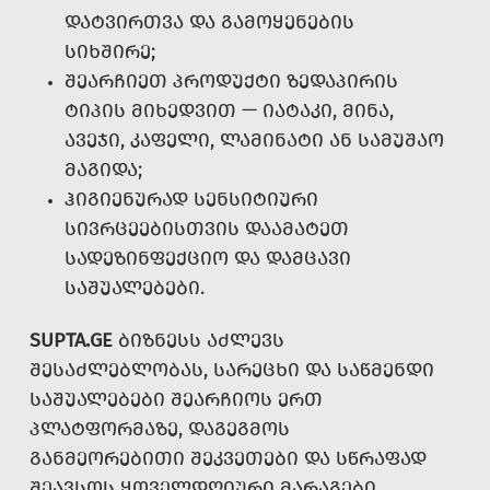
ᲓᲐᲢᲕᲘᲠᲗᲕᲐ ᲓᲐ ᲒᲐᲛᲝᲧᲔᲜᲔᲑᲘᲡ
ᲡᲘᲮᲨᲘᲠᲔ;
ᲨᲔᲐᲠᲩᲘᲔᲗ ᲞᲠᲝᲓᲣᲥᲢᲘ ᲖᲔᲓᲐᲞᲘᲠᲘᲡ
ᲢᲘᲞᲘᲡ ᲛᲘᲮᲔᲓᲕᲘᲗ — ᲘᲐᲢᲐᲙᲘ, ᲛᲘᲜᲐ,
ᲐᲕᲔᲯᲘ, ᲙᲐᲤᲔᲚᲘ, ᲚᲐᲛᲘᲜᲐᲢᲘ ᲐᲜ ᲡᲐᲛᲣᲨᲐᲝ
ᲛᲐᲒᲘᲓᲐ;
ᲰᲘᲒᲘᲔᲜᲣᲠᲐᲓ ᲡᲔᲜᲡᲘᲢᲘᲣᲠᲘ
ᲡᲘᲕᲠᲪᲔᲔᲑᲘᲡᲗᲕᲘᲡ ᲓᲐᲐᲛᲐᲢᲔᲗ
ᲡᲐᲓᲔᲖᲘᲜᲤᲔᲥᲪᲘᲝ ᲓᲐ ᲓᲐᲛᲪᲐᲕᲘ
ᲡᲐᲨᲣᲐᲚᲔᲑᲔᲑᲘ.
SUPTA.GE
ᲑᲘᲖᲜᲔᲡᲡ ᲐᲫᲚᲔᲕᲡ
ᲨᲔᲡᲐᲫᲚᲔᲑᲚᲝᲑᲐᲡ, ᲡᲐᲠᲔᲪᲮᲘ ᲓᲐ ᲡᲐᲬᲛᲔᲜᲓᲘ
ᲡᲐᲨᲣᲐᲚᲔᲑᲔᲑᲘ ᲨᲔᲐᲠᲩᲘᲝᲡ ᲔᲠᲗ
ᲞᲚᲐᲢᲤᲝᲠᲛᲐᲖᲔ, ᲓᲐᲒᲔᲒᲛᲝᲡ
ᲒᲐᲜᲛᲔᲝᲠᲔᲑᲘᲗᲘ ᲨᲔᲙᲕᲔᲗᲔᲑᲘ ᲓᲐ ᲡᲬᲠᲐᲤᲐᲓ
ᲨᲔᲐᲕᲡᲝᲡ ᲧᲝᲕᲔᲚᲓᲦᲘᲣᲠᲘ ᲛᲐᲠᲐᲒᲔᲑᲘ.