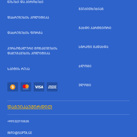
ᲬᲔᲡᲔᲑᲘ ᲓᲐ ᲞᲘᲠᲝᲑᲔᲑᲘ
ᲒᲕᲔᲙᲘᲗᲮᲔᲑᲘᲐᲜ
ᲓᲐᲑᲠᲣᲜᲔᲑᲘᲡ ᲞᲝᲚᲘᲢᲘᲙᲐ
ᲒᲐᲮᲓᲘ ᲞᲐᲠᲢᲜᲘᲝᲠᲘ
ᲓᲐᲑᲠᲣᲜᲔᲑᲘᲡ ᲤᲝᲠᲛᲐ
ᲡᲬᲠᲐᲤᲘ ᲒᲐᲓᲐᲮᲓᲐ
ᲞᲔᲠᲡᲝᲜᲐᲚᲣᲠᲘ ᲛᲝᲜᲐᲪᲔᲛᲔᲑᲘᲡ
ᲓᲐᲛᲣᲨᲐᲕᲔᲑᲘᲡ ᲞᲝᲚᲘᲢᲘᲙᲐ
ᲑᲚᲝᲒᲘ
ᲡᲐᲘᲢᲘᲡ ᲠᲣᲙᲐ
ᲕᲚᲝᲒᲘ
ᲓᲐᲒᲕᲘᲙᲐᲕᲨᲘᲠᲓᲘᲗ
+995322110626
INFO@SUPTA.GE