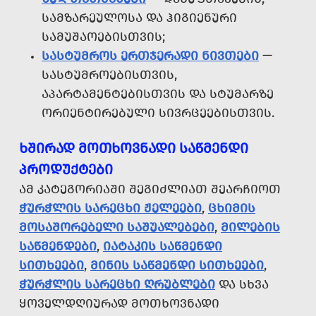
ᲡᲐᲛᲖᲐᲠᲔᲣᲚᲝᲡᲐ ᲓᲐ ᲰᲘᲒᲘᲔᲜᲣᲠᲘ
ᲡᲐᲛᲣᲨᲐᲝᲔᲑᲘᲡᲗᲕᲘᲡ;
ᲡᲐᲡᲢᲣᲛᲠᲝᲡ ᲔᲠᲗᲯᲔᲠᲐᲓᲘ ᲜᲘᲕᲗᲔᲑᲘ
—
ᲡᲐᲡᲢᲣᲛᲠᲝᲔᲑᲘᲡᲗᲕᲘᲡ,
ᲐᲞᲐᲠᲢᲐᲛᲔᲜᲢᲔᲑᲘᲡᲗᲕᲘᲡ ᲓᲐ ᲡᲢᲣᲛᲐᲠᲖᲔ
ᲝᲠᲘᲔᲜᲢᲘᲠᲔᲑᲣᲚᲘ ᲡᲘᲕᲠᲪᲔᲔᲑᲘᲡᲗᲕᲘᲡ.
ᲮᲨᲘᲠᲐᲓ ᲛᲝᲗᲮᲝᲕᲜᲐᲓᲘ ᲡᲐᲬᲛᲔᲜᲓᲘ
ᲞᲠᲝᲓᲣᲥᲢᲔᲑᲘ
ᲐᲛ ᲙᲐᲢᲔᲒᲝᲠᲘᲐᲨᲘ ᲨᲔᲒᲘᲫᲚᲘᲐᲗ ᲨᲔᲐᲠᲩᲘᲝᲗ
ᲭᲣᲠᲭᲚᲘᲡ ᲡᲐᲠᲔᲪᲮᲘ ᲟᲔᲚᲔᲔᲑᲘ
,
ᲪᲮᲘᲛᲘᲡ
ᲛᲝᲡᲐᲨᲝᲠᲔᲑᲔᲚᲘ ᲡᲐᲨᲣᲐᲚᲔᲑᲔᲑᲘ
,
ᲛᲘᲚᲔᲑᲘᲡ
ᲡᲐᲬᲛᲔᲜᲓᲔᲑᲘ
,
ᲘᲐᲢᲐᲙᲘᲡ ᲡᲐᲬᲛᲔᲜᲓᲘ
ᲡᲘᲗᲮᲔᲔᲑᲘ
,
ᲛᲘᲜᲘᲡ ᲡᲐᲬᲛᲔᲜᲓᲘ ᲡᲘᲗᲮᲔᲔᲑᲘ
,
ᲭᲣᲠᲭᲚᲘᲡ ᲡᲐᲠᲔᲪᲮᲘ ᲦᲠᲣᲑᲚᲔᲑᲘ
ᲓᲐ ᲡᲮᲕᲐ
ᲧᲝᲕᲔᲚᲓᲦᲘᲣᲠᲐᲓ ᲛᲝᲗᲮᲝᲕᲜᲐᲓᲘ