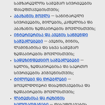
ᲡᲐᲛᲖᲐᲠᲔᲣᲚᲝᲡ ᲡᲐᲛᲣᲨᲐᲝ ᲡᲘᲕᲠᲪᲔᲔᲑᲘᲡ
ᲓᲐᲡᲣᲤᲗᲐᲕᲔᲑᲘᲡᲗᲕᲘᲡ;
ᲐᲑᲐᲖᲐᲜᲘᲡ ᲛᲝᲕᲚᲐ
— ᲡᲐᲜᲘᲢᲐᲠᲣᲚᲘ
ᲡᲘᲕᲠᲪᲔᲔᲑᲘᲡ, ᲛᲘᲚᲔᲑᲘᲡ, ᲙᲐᲤᲔᲚᲘᲡᲐ ᲓᲐ
ᲐᲑᲐᲖᲐᲜᲘᲡ ᲖᲔᲓᲐᲞᲘᲠᲔᲑᲘᲡ ᲛᲝᲕᲚᲘᲡᲗᲕᲘᲡ;
ᲘᲜᲢᲔᲠᲘᲔᲠᲘᲡᲐ ᲓᲐ ᲐᲕᲔᲯᲘᲡ ᲡᲐᲬᲛᲔᲜᲓᲘ
ᲡᲐᲨᲣᲐᲚᲔᲑᲔᲑᲘ
— ᲐᲕᲔᲯᲘᲡ, ᲛᲘᲜᲘᲡ,
ᲚᲐᲛᲘᲜᲐᲢᲘᲡᲐ ᲓᲐ ᲡᲮᲕᲐ ᲡᲐᲛᲣᲨᲐᲝ
ᲖᲔᲓᲐᲞᲘᲠᲔᲑᲘᲡ ᲛᲝᲕᲚᲘᲡᲗᲕᲘᲡ;
ᲡᲐᲓᲔᲖᲘᲜᲤᲔᲥᲪᲘᲝ ᲡᲐᲨᲣᲐᲚᲔᲑᲔᲑᲘ
—
ᲮᲔᲚᲘᲡ, ᲖᲔᲓᲐᲞᲘᲠᲔᲑᲘᲡᲐ ᲓᲐ ᲡᲐᲔᲠᲗᲝ
ᲡᲘᲕᲠᲪᲔᲔᲑᲘᲡ ᲰᲘᲒᲘᲔᲜᲘᲡᲗᲕᲘᲡ;
ᲢᲘᲚᲝᲔᲑᲘ ᲓᲐ ᲦᲠᲣᲑᲚᲔᲑᲘ
—
ᲧᲝᲕᲔᲚᲓᲦᲘᲣᲠᲘ ᲓᲐᲡᲣᲤᲗᲐᲕᲔᲑᲘᲡᲐ ᲓᲐ
ᲖᲔᲓᲐᲞᲘᲠᲔᲑᲘᲡ ᲛᲝᲕᲚᲘᲡᲗᲕᲘᲡ;
ᲚᲐᲢᲔᲥᲡᲘᲡᲐ ᲓᲐ ᲠᲔᲖᲘᲜᲘᲡ
ᲮᲔᲚᲗᲐᲗᲛᲐᲜᲔᲑᲘ
— ᲓᲐᲡᲣᲤᲗᲐᲕᲔᲑᲘᲡ,