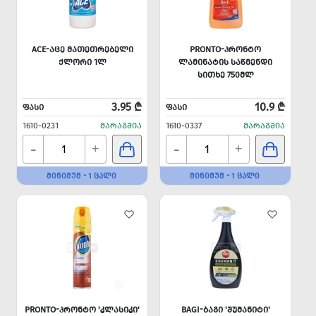
ACE-ᲐᲪᲔ ᲛᲐᲗᲔᲗᲠᲔᲑᲔᲚᲘ
PRONTO-ᲞᲠᲝᲜᲢᲝ
ᲥᲚᲝᲠᲘ 1Ლ
ᲚᲐᲛᲘᲜᲐᲢᲘᲡ ᲡᲐᲬᲛᲔᲜᲓᲘ
ᲡᲘᲗᲮᲔ 750ᲛᲚ
3.95 ₾
10.9 ₾
ᲤᲐᲡᲘ
ᲤᲐᲡᲘ
1610-0231
ᲛᲐᲠᲐᲒᲨᲘᲐ
1610-0337
ᲛᲐᲠᲐᲒᲨᲘᲐ
-
-
+
+
ᲛᲘᲜᲘᲛᲣᲛ - 1 ᲪᲐᲚᲘ
ᲛᲘᲜᲘᲛᲣᲛ - 1 ᲪᲐᲚᲘ
PRONTO-ᲞᲠᲝᲜᲢᲝ 'ᲙᲚᲐᲡᲘᲙᲘ'
BAGI-ᲑᲐᲒᲘ 'ᲨᲣᲛᲐᲜᲘᲢᲘ'