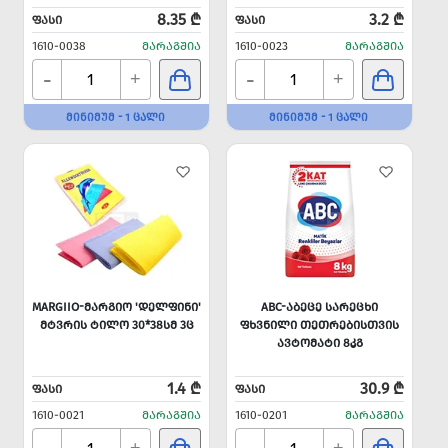
8.35 ₾
3.2 ₾
ᲤᲐᲡᲘ
ᲤᲐᲡᲘ
1610-0038
ᲛᲐᲠᲐᲒᲨᲘᲐ
1610-0023
ᲛᲐᲠᲐᲒᲨᲘᲐ
-
-
+
+
ᲛᲘᲜᲘᲛᲣᲛ - 1 ᲪᲐᲚᲘ
ᲛᲘᲜᲘᲛᲣᲛ - 1 ᲪᲐᲚᲘ
MARGIIO-ᲛᲐᲠᲒᲘᲝ 'ᲓᲔᲚᲤᲘᲜᲘ'
ABC-ᲐᲑᲔᲪᲔ ᲡᲐᲠᲔᲪᲮᲘ
ᲛᲢᲕᲠᲘᲡ ᲢᲘᲚᲝ 30*38ᲡᲛ 3Ც
ᲤᲮᲕᲜᲘᲚᲘ ᲗᲔᲗᲠᲔᲑᲘᲡᲗᲕᲘᲡ
ᲐᲕᲢᲝᲛᲐᲢᲘ 8ᲙᲒ
1.4 ₾
30.9 ₾
ᲤᲐᲡᲘ
ᲤᲐᲡᲘ
1610-0021
ᲛᲐᲠᲐᲒᲨᲘᲐ
1610-0201
ᲛᲐᲠᲐᲒᲨᲘᲐ