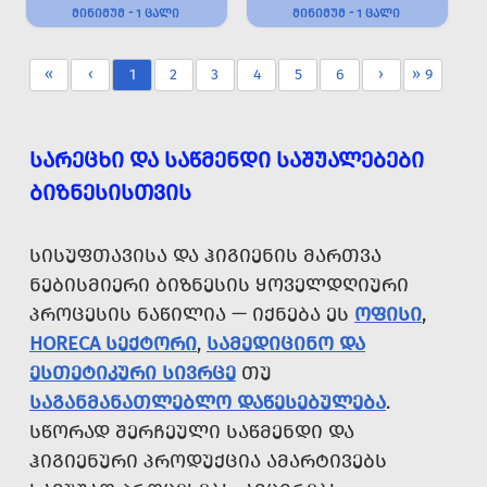
ᲛᲘᲜᲘᲛᲣᲛ - 1 ᲪᲐᲚᲘ
ᲛᲘᲜᲘᲛᲣᲛ - 1 ᲪᲐᲚᲘ
«
‹
1
2
3
4
5
6
›
» 9
ᲡᲐᲠᲔᲪᲮᲘ ᲓᲐ ᲡᲐᲬᲛᲔᲜᲓᲘ ᲡᲐᲨᲣᲐᲚᲔᲑᲔᲑᲘ
ᲑᲘᲖᲜᲔᲡᲘᲡᲗᲕᲘᲡ
ᲡᲘᲡᲣᲤᲗᲐᲕᲘᲡᲐ ᲓᲐ ᲰᲘᲒᲘᲔᲜᲘᲡ ᲛᲐᲠᲗᲕᲐ
ᲜᲔᲑᲘᲡᲛᲘᲔᲠᲘ ᲑᲘᲖᲜᲔᲡᲘᲡ ᲧᲝᲕᲔᲚᲓᲦᲘᲣᲠᲘ
ᲞᲠᲝᲪᲔᲡᲘᲡ ᲜᲐᲬᲘᲚᲘᲐ — ᲘᲥᲜᲔᲑᲐ ᲔᲡ
ᲝᲤᲘᲡᲘ
,
HORECA ᲡᲔᲥᲢᲝᲠᲘ
,
ᲡᲐᲛᲔᲓᲘᲪᲘᲜᲝ ᲓᲐ
ᲔᲡᲗᲔᲢᲘᲙᲣᲠᲘ ᲡᲘᲕᲠᲪᲔ
ᲗᲣ
ᲡᲐᲒᲐᲜᲛᲐᲜᲐᲗᲚᲔᲑᲚᲝ ᲓᲐᲬᲔᲡᲔᲑᲣᲚᲔᲑᲐ
.
ᲡᲬᲝᲠᲐᲓ ᲨᲔᲠᲩᲔᲣᲚᲘ ᲡᲐᲬᲛᲔᲜᲓᲘ ᲓᲐ
ᲰᲘᲒᲘᲔᲜᲣᲠᲘ ᲞᲠᲝᲓᲣᲥᲪᲘᲐ ᲐᲛᲐᲠᲢᲘᲕᲔᲑᲡ