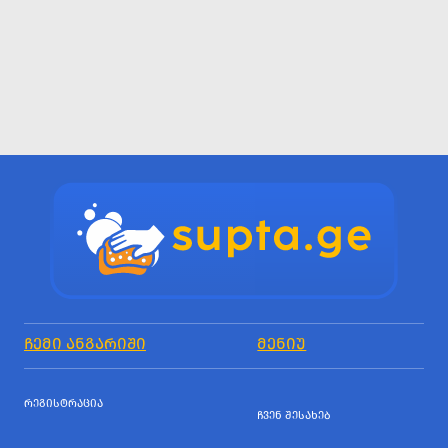
ᲩᲔᲛᲘ ᲐᲜᲒᲐᲠᲘᲨᲘ
ᲛᲔᲜᲘᲣ
ᲠᲔᲒᲘᲡᲢᲠᲐᲪᲘᲐ
ᲩᲕᲔᲜ ᲨᲔᲡᲐᲮᲔᲑ