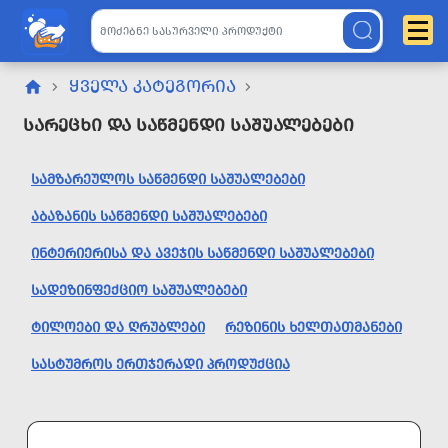
ᲧᲕᲔᲚᲐ ᲙᲐᲢᲔᲒᲝᲠᲘᲐ
Სარეცხი Და Საწმენდი Საშუალებები
ᲡᲐᲛᲖᲐᲠᲔᲣᲚᲝᲡ ᲡᲐᲬᲛᲔᲜᲓᲘ ᲡᲐᲨᲣᲐᲚᲔᲑᲔᲑᲘ
ᲐᲑᲐᲖᲐᲜᲘᲡ ᲡᲐᲬᲛᲔᲜᲓᲘ ᲡᲐᲨᲣᲐᲚᲔᲑᲔᲑᲘ
ᲘᲜᲢᲔᲠᲘᲔᲠᲘᲡᲐ ᲓᲐ ᲐᲕᲔᲯᲘᲡ ᲡᲐᲬᲛᲔᲜᲓᲘ ᲡᲐᲨᲣᲐᲚᲔᲑᲔᲑᲘ
ᲡᲐᲓᲔᲖᲘᲜᲤᲔᲥᲪᲘᲝ ᲡᲐᲨᲣᲐᲚᲔᲑᲔᲑᲘ
ᲢᲘᲚᲝᲔᲑᲘ ᲓᲐ ᲦᲠᲣᲑᲚᲔᲑᲘ
ᲠᲔᲖᲘᲜᲘᲡ ᲮᲔᲚᲗᲐᲗᲛᲐᲜᲔᲑᲘ
ᲡᲐᲡᲢᲣᲛᲠᲝᲡ ᲔᲠᲗᲯᲔᲠᲐᲓᲘ ᲞᲠᲝᲓᲣᲥᲪᲘᲐ