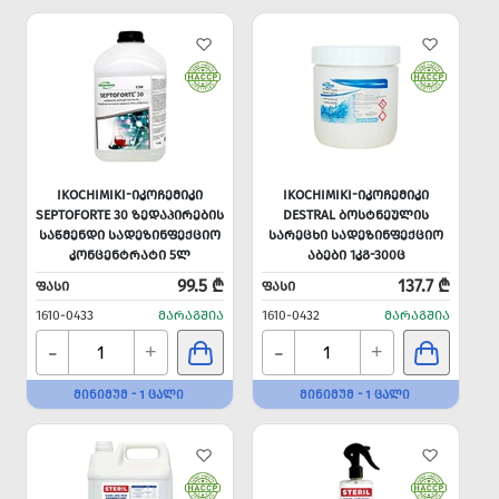
IKOCHIMIKI-ᲘᲙᲝᲩᲔᲛᲘᲙᲘ
IKOCHIMIKI-ᲘᲙᲝᲩᲔᲛᲘᲙᲘ
SEPTOFORTE 30 ᲖᲔᲓᲐᲞᲘᲠᲔᲑᲘᲡ
DESTRAL ᲑᲝᲡᲢᲜᲔᲣᲚᲘᲡ
ᲡᲐᲬᲛᲔᲜᲓᲘ ᲡᲐᲓᲔᲖᲘᲜᲤᲔᲥᲪᲘᲝ
ᲡᲐᲠᲔᲪᲮᲘ ᲡᲐᲓᲔᲖᲘᲜᲤᲔᲥᲪᲘᲝ
ᲙᲝᲜᲪᲔᲜᲢᲠᲐᲢᲘ 5Ლ
ᲐᲑᲔᲑᲘ 1ᲙᲒ-300Ც
99.5 ₾
137.7 ₾
ᲤᲐᲡᲘ
ᲤᲐᲡᲘ
1610-0433
ᲛᲐᲠᲐᲒᲨᲘᲐ
1610-0432
ᲛᲐᲠᲐᲒᲨᲘᲐ
-
-
+
+
ᲛᲘᲜᲘᲛᲣᲛ - 1 ᲪᲐᲚᲘ
ᲛᲘᲜᲘᲛᲣᲛ - 1 ᲪᲐᲚᲘ