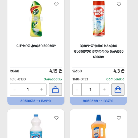
CIF-ᲡᲘᲤ ᲙᲠᲔᲛᲘ 500ᲛᲚ
ᲞᲔᲛᲝ-ᲚᲣᲥᲡᲘ ᲡᲐᲮᲔᲮᲘ
ᲤᲮᲕᲜᲘᲚᲘ ᲥᲚᲝᲠᲘᲡ ᲒᲐᲠᲔᲨᲔ
400ᲒᲠ
4.15 ₾
4.3 ₾
ᲤᲐᲡᲘ
ᲤᲐᲡᲘ
1610-0130
ᲛᲐᲠᲐᲒᲨᲘᲐ
1610-0133
ᲛᲐᲠᲐᲒᲨᲘᲐ
-
-
+
+
ᲛᲘᲜᲘᲛᲣᲛ - 1 ᲪᲐᲚᲘ
ᲛᲘᲜᲘᲛᲣᲛ - 1 ᲪᲐᲚᲘ