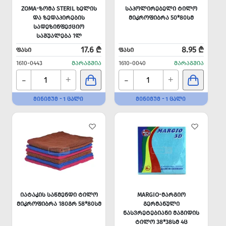
ZOMA-ᲖᲝᲛᲐ STERIL ᲮᲔᲚᲘᲡ
ᲡᲐᲞᲝᲚᲘᲠᲔᲑᲔᲚᲘ ᲢᲘᲚᲝ
ᲓᲐ ᲖᲔᲓᲐᲞᲘᲠᲔᲑᲘᲡ
ᲛᲘᲙᲠᲝᲤᲘᲑᲠᲐ 50*80ᲡᲛ
ᲡᲐᲓᲔᲖᲘᲜᲤᲔᲥᲪᲘᲝ
ᲡᲐᲨᲣᲐᲚᲔᲑᲐ 1Ლ
17.6 ₾
8.95 ₾
ᲤᲐᲡᲘ
ᲤᲐᲡᲘ
1610-0443
ᲛᲐᲠᲐᲒᲨᲘᲐ
1610-0040
ᲛᲐᲠᲐᲒᲨᲘᲐ
-
-
+
+
ᲛᲘᲜᲘᲛᲣᲛ - 1 ᲪᲐᲚᲘ
ᲛᲘᲜᲘᲛᲣᲛ - 1 ᲪᲐᲚᲘ
ᲘᲐᲢᲐᲙᲘᲡ ᲡᲐᲬᲛᲔᲜᲓᲘ ᲢᲘᲚᲝ
MARGIO-ᲛᲐᲠᲒᲘᲝ
ᲛᲘᲙᲠᲝᲤᲘᲑᲠᲐ 180ᲒᲠ 58*80ᲡᲛ
ᲒᲔᲠᲛᲐᲜᲣᲚᲘ
ᲜᲐᲡᲕᲠᲔᲢᲔᲑᲘᲐᲜᲘ ᲛᲐᲒᲘᲓᲘᲡ
ᲢᲘᲚᲝ 38*38ᲡᲛ 4Ც