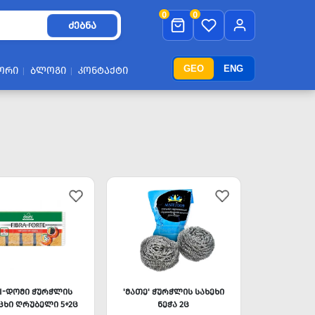
0
0
ᲫᲔᲑᲜᲐ
GEO
ENG
ᲝᲠᲘ
ᲑᲚᲝᲒᲘ
ᲙᲝᲜᲢᲐᲥᲢᲘ
I-ᲓᲝᲛᲘ ᲭᲣᲠᲭᲚᲘᲡ
'ᲛᲐᲗᲔ' ᲭᲣᲠᲭᲚᲘᲡ ᲡᲐᲮᲔᲮᲘ
ᲪᲮᲘ ᲦᲠᲣᲑᲔᲚᲘ 5+2Ც
ᲜᲔᲭᲐ 2Ც