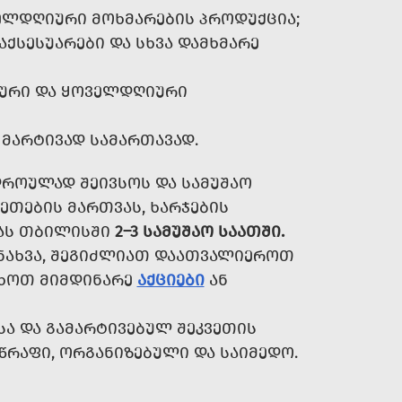
ᲝᲕᲔᲚᲓᲦᲘᲣᲠᲘ ᲛᲝᲮᲛᲐᲠᲔᲑᲘᲡ ᲞᲠᲝᲓᲣᲥᲪᲘᲐ;
ᲐᲥᲡᲔᲡᲣᲐᲠᲔᲑᲘ ᲓᲐ ᲡᲮᲕᲐ ᲓᲐᲛᲮᲛᲐᲠᲔ
ᲙᲣᲠᲘ ᲓᲐ ᲧᲝᲕᲔᲚᲓᲦᲘᲣᲠᲘ
 ᲛᲐᲠᲢᲘᲕᲐᲓ ᲡᲐᲛᲐᲠᲗᲐᲕᲐᲓ.
ᲓᲠᲝᲣᲚᲐᲓ ᲨᲔᲘᲕᲡᲝᲡ ᲓᲐ ᲡᲐᲛᲣᲨᲐᲝ
ᲔᲗᲔᲑᲘᲡ ᲛᲐᲠᲗᲕᲐᲡ, ᲮᲐᲠᲯᲔᲑᲘᲡ
ᲑᲐᲡ ᲗᲑᲘᲚᲘᲡᲨᲘ
2–3 ᲡᲐᲛᲣᲨᲐᲝ ᲡᲐᲐᲗᲨᲘ.
ᲜᲐᲮᲕᲐ, ᲨᲔᲒᲘᲫᲚᲘᲐᲗ ᲓᲐᲐᲗᲕᲐᲚᲘᲔᲠᲝᲗ
ᲐᲮᲝᲗ ᲛᲘᲛᲓᲘᲜᲐᲠᲔ
ᲐᲥᲪᲘᲔᲑᲘ
ᲐᲜ
Ა ᲓᲐ ᲒᲐᲛᲐᲠᲢᲘᲕᲔᲑᲣᲚ ᲨᲔᲙᲕᲔᲗᲘᲡ
ᲬᲠᲐᲤᲘ, ᲝᲠᲒᲐᲜᲘᲖᲔᲑᲣᲚᲘ ᲓᲐ ᲡᲐᲘᲛᲔᲓᲝ.