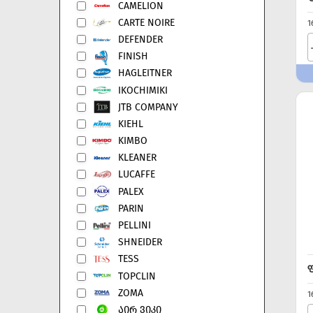
CAMELION
CARTE NOIRE
1
DEFENDER
FINISH
HAGLEITNER
IKOCHIMIKI
JTB COMPANY
KIEHL
KIMBO
KLEANER
LUCAFFE
PALEX
PARIN
PELLINI
SHNEIDER
TESS
TOPCLIN
ZOMA
1
ᲐᲘᲠ ᲕᲘᲙᲘ