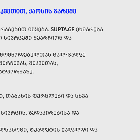
ᲙᲕᲔᲗᲘᲗ, ᲥᲐᲝᲡᲘᲡ ᲒᲐᲠᲔᲨᲔ
ᲠᲐᲒᲔᲑᲘᲗ ᲘᲬᲧᲔᲑᲐ.
SUPTA.GE
ᲔᲮᲛᲐᲠᲔᲑᲐ
 ᲡᲘᲕᲠᲪᲔᲨᲘ ᲨᲔᲐᲠᲩᲘᲝᲜ ᲓᲐ
Ა ᲛᲝᲛᲬᲝᲓᲔᲑᲔᲚᲗᲐᲜ ᲪᲐᲚ-ᲪᲐᲚᲙᲔ
ᲨᲔᲠᲩᲔᲕᲐᲡ, ᲨᲔᲙᲕᲔᲗᲐᲡ,
ᲐᲢᲤᲝᲠᲛᲐᲖᲔ.
Ი, ᲗᲐᲑᲐᲮᲘᲡ ᲤᲣᲠᲪᲚᲔᲑᲘ ᲓᲐ ᲡᲮᲕᲐ
ᲡᲘᲕᲠᲪᲘᲡ, ᲖᲔᲓᲐᲞᲘᲠᲔᲑᲘᲡᲐ ᲓᲐ
ᲔᲚᲡᲐᲮᲝᲪᲘ, ᲢᲣᲐᲚᲔᲢᲘᲡ ᲥᲐᲦᲐᲚᲓᲘ ᲓᲐ