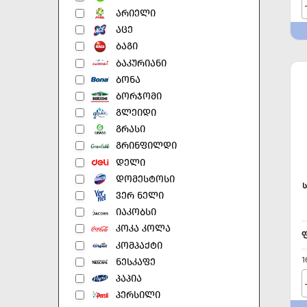
ᲐᲠᲘᲔᲚᲘ
ᲐᲪᲔ
ᲑᲐᲒᲘ
ᲑᲐᲙᲣᲠᲘᲐᲜᲘ
ᲑᲝᲜᲐ
ᲑᲝᲠᲯᲝᲛᲘ
ᲒᲚᲔᲘᲓᲘ
ᲒᲠᲐᲡᲘ
ᲒᲠᲘᲜᲤᲘᲚᲓᲘ
ᲓᲔᲚᲘ
ᲓᲝᲛᲔᲡᲢᲝᲡᲘ
ᲕᲔᲠ ᲜᲔᲚᲘ
ᲘᲐᲙᲝᲑᲡᲘ
ᲙᲝᲙᲐ ᲙᲝᲚᲐ
ᲙᲝᲛᲞᲐᲥᲢᲘ
1
ᲜᲔᲡᲙᲐᲤᲔ
ᲞᲐᲞᲘᲐ
ᲞᲔᲠᲡᲘᲚᲘ