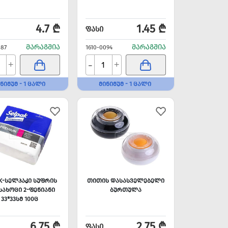
4.7 ₾
1.45 ₾
ᲤᲐᲡᲘ
ᲛᲐᲠᲐᲒᲨᲘᲐ
ᲛᲐᲠᲐᲒᲨᲘᲐ
087
1610-0094
-
+
+
ᲜᲘᲛᲣᲛ - 1 ᲪᲐᲚᲘ
ᲛᲘᲜᲘᲛᲣᲛ - 1 ᲪᲐᲚᲘ
AK-ᲡᲔᲚᲞᲐᲙᲘ ᲡᲣᲤᲠᲘᲡ
ᲗᲘᲗᲘᲡ ᲓᲐᲡᲐᲡᲕᲔᲚᲔᲑᲔᲚᲘ
ᲐᲮᲝᲪᲘ 2-ᲤᲔᲜᲘᲐᲜᲘ
ᲑᲣᲠᲗᲣᲚᲐ
33*33ᲡᲛ 100Ც
6.75 ₾
2.75 ₾
ᲤᲐᲡᲘ