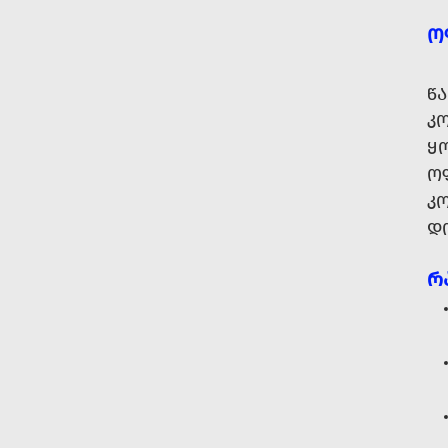
Ო
Წ
Კ
Ყ
Ო
ᲙᲝ
Დ
Რ