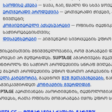
ᲡᲐᲝᲤᲘᲡᲔ ᲙᲕᲔᲑᲐ
— ᲧᲐᲕᲐ, ᲩᲐᲘ, ᲬᲧᲐᲚᲘ ᲓᲐ ᲡᲮᲕᲐ Ყ
ᲔᲠᲗᲯᲔᲠᲐᲓᲘ ᲞᲠᲝᲓᲣᲥᲪᲘᲐ
— ᲔᲠᲗᲯᲔᲠᲐᲓᲘ ᲭᲘᲥᲔᲑᲘ, 
ᲜᲘᲕᲗᲔᲑᲘ;
ᲙᲝᲛᲞᲘᲣᲢᲔᲠᲣᲚᲘ ᲐᲥᲡᲔᲡᲣᲐᲠᲔᲑᲘ
— ᲝᲤᲘᲡᲘᲡ ᲢᲔᲥᲜᲘ
ᲡᲐᲭᲘᲠᲝᲔᲑᲔᲑᲘᲡᲗᲕᲘᲡ;
ᲓᲘᲡᲞᲔᲜᲡᲔᲠᲔᲑᲘ
— ᲰᲘᲒᲘᲔᲜᲣᲠᲘ ᲡᲘᲕᲠᲪᲔᲔᲑᲘᲡ ᲣᲤᲠᲝ
ᲤᲘᲡᲔᲑᲘᲡᲗᲕᲘᲡ ᲛᲜᲘᲨᲕᲜᲔᲚᲝᲕᲐᲜᲘᲐ, ᲠᲝᲛ ᲛᲐᲠᲐᲒᲔᲑᲘ 
ᲠᲝᲪᲔᲡᲘ ᲐᲠ ᲨᲔᲤᲔᲠᲮᲓᲔᲡ.
SUPTA.GE
ᲐᲛᲐᲠᲢᲘᲕᲔᲑᲡ ᲨᲔᲙᲕ
ᲝᲜᲢᲠᲝᲚᲡ ᲓᲐ ᲡᲐᲭᲘᲠᲝ ᲞᲠᲝᲓᲣᲥᲪᲘᲘᲡ ᲡᲬᲠᲐᲤ ᲛᲘᲦᲔ
Უ ᲒᲡᲣᲠᲗ ᲞᲠᲝᲓᲣᲥᲪᲘᲘᲡ ᲣᲤᲠᲝ ᲤᲐᲠᲗᲝ ᲐᲠᲩᲔᲕᲐᲜᲘᲡ 
ᲕᲔᲚᲐ ᲙᲐᲢᲔᲒᲝᲠᲘᲐ
, ᲒᲐᲔᲪᲜᲝᲗ
B2B ᲨᲔᲗᲐᲕᲐᲖᲔᲑᲔᲑᲡ
, Ნ
ᲐᲒᲕᲘᲙᲐᲕᲨᲘᲠᲓᲔᲗ
ᲙᲝᲜᲢᲐᲥᲢᲘᲡ ᲒᲕᲔᲠᲓᲘᲓᲐᲜ
.
PTA.GE
ᲐᲔᲠᲗᲘᲐᲜᲔᲑᲡ ᲐᲡᲝᲠᲢᲘᲛᲔᲜᲢᲡ, ᲢᲔᲥᲜᲝᲚᲝᲒᲘᲐᲡ
ᲠᲝᲪᲔᲡᲡ, ᲠᲐᲗᲐ ᲝᲤᲘᲡᲘᲡ ᲛᲝᲛᲐᲠᲐᲒᲔᲑᲐ ᲘᲧᲝᲡ ᲣᲤᲠᲝ Ს