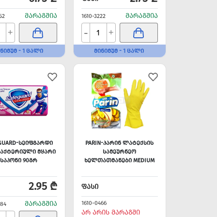
ᲛᲐᲠᲐᲒᲨᲘᲐ
ᲛᲐᲠᲐᲒᲨᲘᲐ
52
1610-3222
-
+
+
ᲜᲘᲛᲣᲛ - 1 ᲪᲐᲚᲘ
ᲛᲘᲜᲘᲛᲣᲛ - 1 ᲪᲐᲚᲘ
GUARD-ᲡᲔᲘᲤᲒᲐᲠᲓᲘ
PARIN-ᲞᲐᲠᲘᲜ ᲚᲐᲢᲔᲥᲡᲘᲡ
ᲑᲐᲥᲢᲔᲠᲘᲣᲚᲘ ᲛᲧᲐᲠᲘ
ᲡᲐᲛᲔᲣᲠᲜᲔᲝ
ᲡᲐᲞᲝᲜᲘ 90ᲒᲠ
ᲮᲔᲚᲗᲐᲗᲛᲐᲜᲔᲑᲘ MEDIUM
2.95 ₾
ᲤᲐᲡᲘ
ᲛᲐᲠᲐᲒᲨᲘᲐ
1610-0466
284
ᲐᲠ ᲐᲠᲘᲡ ᲛᲐᲠᲐᲒᲨᲘ