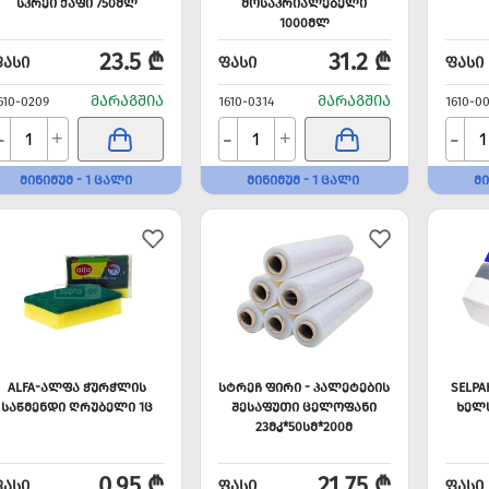
ᲡᲞᲠᲔᲘ ᲥᲐᲤᲘ 750ᲛᲚ
ᲛᲝᲡᲐᲞᲠᲘᲐᲚᲔᲑᲔᲚᲘ
1000ᲛᲚ
23.5 ₾
31.2 ₾
ᲤᲐᲡᲘ
ᲤᲐᲡᲘ
ᲤᲐᲡᲘ
ᲛᲐᲠᲐᲒᲨᲘᲐ
ᲛᲐᲠᲐᲒᲨᲘᲐ
610-0209
1610-0314
1610-0
-
-
-
+
+
ᲛᲘᲜᲘᲛᲣᲛ - 1 ᲪᲐᲚᲘ
ᲛᲘᲜᲘᲛᲣᲛ - 1 ᲪᲐᲚᲘ
ᲛᲘ
ALFA-ᲐᲚᲤᲐ ᲭᲣᲠᲭᲚᲘᲡ
ᲡᲢᲠᲔᲩ ᲤᲘᲠᲘ - ᲞᲐᲚᲔᲢᲔᲑᲘᲡ
SELP
ᲡᲐᲬᲛᲔᲜᲓᲘ ᲦᲠᲣᲑᲔᲚᲘ 1Ც
ᲨᲔᲡᲐᲤᲣᲗᲘ ᲪᲔᲚᲝᲤᲐᲜᲘ
ᲮᲔᲚᲡ
23ᲛᲙ*50ᲡᲛ*200Მ
0.95 ₾
21.75 ₾
ᲤᲐᲡᲘ
ᲤᲐᲡᲘ
ᲤᲐᲡᲘ