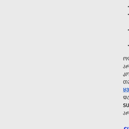
Ო
Პ
Კ
Თ
Ყ
Დ
SU
Პ