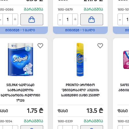
ᲛᲐᲠᲐᲒᲨᲘᲐ
ᲛᲐᲠᲐᲒᲨᲘᲐ
610-0086
1610-0879
1610-10
-
-
-
+
+
ᲛᲘᲜᲘᲛᲣᲛ - 1 ᲪᲐᲚᲘ
ᲛᲘᲜᲘᲛᲣᲛ - 1 ᲪᲐᲚᲘ
ᲛᲘ
SELPAK-ᲡᲔᲚᲞᲐᲙᲘ
PRONTO-ᲞᲠᲝᲜᲢᲝ
SAFE
ᲡᲐᲛᲖᲐᲠᲔᲣᲚᲝᲡ
'ᲣᲜᲘᲕᲔᲠᲡᲐᲚᲘ' ᲐᲕᲔᲯᲘᲡ
ᲐᲜᲢᲘ
ᲮᲔᲚᲡᲐᲮᲝᲪᲘᲡ ᲠᲣᲚᲝᲜᲘ
ᲡᲐᲬᲛᲔᲜᲓᲘ ᲥᲐᲤᲘ 250ᲛᲚ
1*12Ც
1.75 ₾
13.5 ₾
ᲤᲐᲡᲘ
ᲤᲐᲡᲘ
ᲤᲐᲡᲘ
ᲛᲐᲠᲐᲒᲨᲘᲐ
ᲛᲐᲠᲐᲒᲨᲘᲐ
610-1054
1610-0339
1610-0