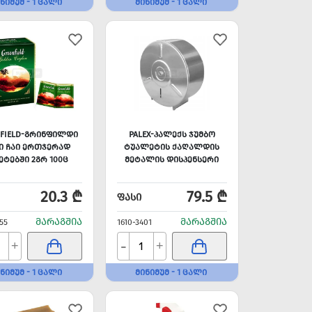
ᲜᲘᲛᲣᲛ - 1 ᲪᲐᲚᲘ
ᲛᲘᲜᲘᲛᲣᲛ - 1 ᲪᲐᲚᲘ
NFIELD-ᲒᲠᲘᲜᲤᲘᲚᲓᲘ
PALEX-ᲞᲐᲚᲔᲥᲡ ᲯᲣᲛᲑᲝ
Ი ᲩᲐᲘ ᲔᲠᲗᲯᲔᲠᲐᲓ
ᲢᲣᲐᲚᲔᲢᲘᲡ ᲥᲐᲦᲐᲚᲓᲘᲡ
ᲔᲢᲔᲑᲨᲘ 2ᲒᲠ 100Ც
ᲛᲔᲢᲐᲚᲘᲡ ᲓᲘᲡᲞᲔᲜᲡᲔᲠᲘ
20.3 ₾
79.5 ₾
ᲤᲐᲡᲘ
ᲛᲐᲠᲐᲒᲨᲘᲐ
ᲛᲐᲠᲐᲒᲨᲘᲐ
55
1610-3401
-
+
+
ᲜᲘᲛᲣᲛ - 1 ᲪᲐᲚᲘ
ᲛᲘᲜᲘᲛᲣᲛ - 1 ᲪᲐᲚᲘ