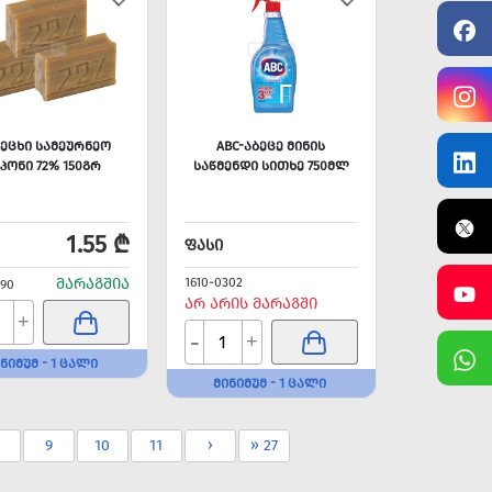
ᲔᲪᲮᲘ ᲡᲐᲛᲔᲣᲠᲜᲔᲝ
ABC-ᲐᲑᲔᲪᲔ ᲛᲘᲜᲘᲡ
ᲞᲝᲜᲘ 72% 150ᲒᲠ
ᲡᲐᲬᲛᲔᲜᲓᲘ ᲡᲘᲗᲮᲔ 750ᲛᲚ
1.55 ₾
ᲤᲐᲡᲘ
ᲛᲐᲠᲐᲒᲨᲘᲐ
1610-0302
290
ᲐᲠ ᲐᲠᲘᲡ ᲛᲐᲠᲐᲒᲨᲘ
+
-
+
ᲜᲘᲛᲣᲛ - 1 ᲪᲐᲚᲘ
ᲛᲘᲜᲘᲛᲣᲛ - 1 ᲪᲐᲚᲘ
9
10
11
›
» 27