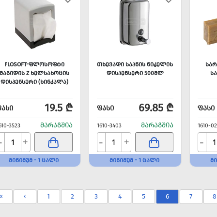
FLOSOFT-ᲤᲚᲝᲡᲝᲤᲢᲘ
ᲗᲮᲔᲕᲐᲓᲘ ᲡᲐᲞᲜᲘᲡ ᲜᲘᲙᲔᲚᲘᲡ
ᲡᲐᲠ
ᲛᲐᲒᲘᲓᲘᲡ Z ᲮᲔᲚᲡᲐᲮᲝᲪᲘᲡ
ᲓᲘᲡᲞᲔᲜᲡᲔᲠᲘ 500ᲛᲚ
ᲡᲐ
ᲓᲘᲡᲞᲔᲜᲡᲔᲠᲘ (ᲮᲘᲜᲙᲐᲚᲐ)
19.5 ₾
69.85 ₾
ᲤᲐᲡᲘ
ᲤᲐᲡᲘ
ᲤᲐᲡᲘ
ᲛᲐᲠᲐᲒᲨᲘᲐ
ᲛᲐᲠᲐᲒᲨᲘᲐ
610-3523
1610-3403
1610-0
-
-
-
+
+
ᲛᲘᲜᲘᲛᲣᲛ - 1 ᲪᲐᲚᲘ
ᲛᲘᲜᲘᲛᲣᲛ - 1 ᲪᲐᲚᲘ
ᲛᲘ
«
‹
1
2
3
4
5
6
7
8