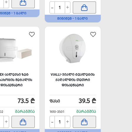
+
-
+
ᲜᲘᲛᲣᲛ - 1 ᲪᲐᲚᲘ
ᲛᲘᲜᲘᲛᲣᲛ - 1 ᲪᲐᲚᲘ
LEX-ᲞᲐᲚᲔᲥᲡᲘ ᲖᲔᲢ
VIALLI-ᲕᲘᲐᲚᲘ ᲢᲣᲐᲚᲔᲢᲘᲡ
ᲐᲮᲝᲪᲘᲡ ᲛᲔᲢᲐᲚᲘᲡ
ᲥᲐᲦᲐᲚᲓᲘᲡ ᲗᲔᲗᲠᲘ
ᲓᲘᲡᲞᲔᲜᲡᲔᲠᲘ
ᲓᲘᲡᲞᲔᲜᲡᲔᲠᲘ
73.5 ₾
39.5 ₾
ᲤᲐᲡᲘ
ᲛᲐᲠᲐᲒᲨᲘᲐ
ᲛᲐᲠᲐᲒᲨᲘᲐ
02
1610-3501
-
+
+