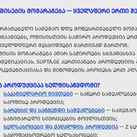
ᲤᲘᲡᲔᲑᲘᲡ ᲛᲝᲛᲐᲠᲐᲒᲔᲑᲐ — ᲧᲕᲔᲚᲐᲤᲔᲠᲘ ᲔᲠᲗᲘ ᲨᲔ
ᲐᲠᲛᲐᲢᲔᲑᲣᲚᲘ ᲡᲐᲛᲣᲨᲐᲝ ᲓᲦᲔ ᲛᲝᲬᲔᲡᲠᲘᲒᲔᲑᲣᲚᲘ ᲛᲝᲛᲐ
ᲝᲛᲞᲐᲜᲘᲔᲑᲡ, ᲝᲤᲘᲡᲘᲡᲗᲕᲘᲡ ᲡᲐᲭᲘᲠᲝ ᲞᲠᲝᲓᲣᲥᲪᲘᲐ ᲔᲠᲗ
ᲝᲕᲔᲚᲓᲦᲘᲣᲠᲘ ᲨᲔᲡᲧᲘᲓᲕᲔᲑᲘ ᲛᲐᲠᲢᲘᲕᲐᲓ ᲛᲐᲠᲗᲝᲜ.
ᲤᲘᲡᲘᲡ ᲛᲝᲛᲐᲠᲐᲒᲔᲑᲐ ᲐᲦᲐᲠ ᲡᲐᲭᲘᲠᲝᲔᲑᲡ ᲡᲮᲕᲐᲓᲐᲡᲮᲕ
ᲛᲣᲜᲘᲙᲐᲪᲘᲐᲡ. SUPTA.GE ᲐᲔᲠᲗᲘᲐᲜᲔᲑᲡ ᲞᲠᲝᲓᲣᲥᲪᲘᲘᲡ 
ᲝᲙᲣᲛᲔᲜᲢᲐᲪᲘᲐᲡᲐ ᲓᲐ ᲛᲘᲬᲝᲓᲔᲑᲘᲡ ᲞᲠᲝᲪᲔᲡᲡ ᲔᲠᲗ ᲞᲚ
Ა ᲞᲠᲝᲓᲣᲥᲪᲘᲐᲐ ᲮᲔᲚᲛᲘᲡᲐᲬᲕᲓᲝᲛᲘ?
ᲡᲐᲙᲐᲜᲪᲔᲚᲐᲠᲘᲝ ᲜᲘᲕᲗᲔᲑᲘ
— ᲡᲐᲬᲔᲠᲘ ᲡᲐᲨᲣᲐᲚᲔᲑᲔᲑ
ᲡᲐᲝᲤᲘᲡᲔ ᲞᲠᲝᲓᲣᲥᲪᲘᲐ;
ᲡᲐᲠᲔᲪᲮᲘ ᲓᲐ ᲡᲐᲬᲛᲔᲜᲓᲘ ᲡᲐᲨᲣᲐᲚᲔᲑᲔᲑᲘ
— ᲡᲐᲛᲣᲨᲐᲝ 
ᲡᲐᲜᲘᲢᲐᲠᲣᲚᲘ ᲡᲘᲕᲠᲪᲔᲔᲑᲘᲡ ᲛᲝᲕᲚᲘᲡᲗᲕᲘᲡ;
ᲮᲔᲚᲡᲐᲮᲝᲪᲔᲑᲘ ᲓᲐ ᲥᲐᲦᲐᲚᲓᲘᲡ ᲞᲠᲝᲓᲣᲥᲪᲘᲐ
— Z Ხ
ᲡᲐᲧᲝᲤᲐᲪᲮᲝᲕᲠᲔᲑᲝ ᲮᲔᲚᲡᲐᲮᲝᲪᲔᲑᲘ;