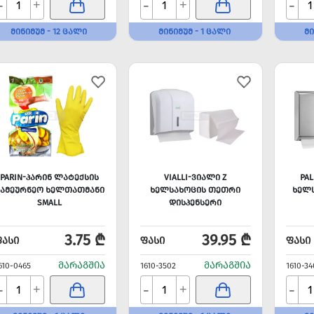
-
-
-
+
+
ᲛᲘᲜᲘᲛᲣᲛ - 12 ᲪᲐᲚᲘ
ᲛᲘᲜᲘᲛᲣᲛ - 1 ᲪᲐᲚᲘ
ᲛᲘ
PARIN-ᲞᲐᲠᲘᲜ ᲚᲐᲢᲔᲥᲡᲘᲡ
VIALLI-ᲕᲘᲐᲚᲘ Z
PA
ᲡᲐᲛᲔᲣᲠᲜᲔᲝ ᲮᲔᲚᲗᲐᲗᲛᲐᲜᲘ
ᲮᲔᲚᲡᲐᲮᲝᲪᲘᲡ ᲗᲔᲗᲠᲘ
ᲮᲔᲚᲡ
SMALL
ᲓᲘᲡᲞᲔᲜᲡᲔᲠᲘ
3.75 ₾
39.95 ₾
ᲤᲐᲡᲘ
ᲤᲐᲡᲘ
ᲤᲐᲡᲘ
ᲛᲐᲠᲐᲒᲨᲘᲐ
ᲛᲐᲠᲐᲒᲨᲘᲐ
610-0465
1610-3502
1610-34
-
-
-
+
+