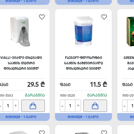
ᲛᲘᲜᲘᲛᲣᲛ - 1 ᲪᲐᲚᲘ
ᲛᲘᲜᲘᲛᲣᲛ - 1 ᲪᲐᲚᲘ
ᲛᲘ
VIALLI-ᲕᲘᲐᲚᲘ ᲗᲮᲔᲕᲐᲓᲘ
FLOSOFT-ᲤᲚᲝᲡᲝᲤᲢᲘ
GREE
ᲡᲐᲞᲜᲘᲡ ᲗᲔᲗᲠᲘ
ᲡᲐᲞᲜᲘᲡ ᲒᲐᲛᲭᲕᲘᲠᲕᲐᲚᲔ
ᲨᲐᲕ
ᲓᲘᲡᲞᲔᲜᲡᲔᲠᲘ 500ᲛᲚ
ᲓᲘᲡᲞᲔᲜᲡᲔᲠᲘ 500ᲛᲚ
ᲞᲐᲙ
29.5 ₾
11.5 ₾
ᲤᲐᲡᲘ
ᲤᲐᲡᲘ
ᲤᲐᲡᲘ
ᲛᲐᲠᲐᲒᲨᲘᲐ
ᲛᲐᲠᲐᲒᲨᲘᲐ
610-3503
1610-3520
1610-20
-
-
-
+
+
ᲛᲘᲜᲘᲛᲣᲛ - 1 ᲪᲐᲚᲘ
ᲛᲘᲜᲘᲛᲣᲛ - 1 ᲪᲐᲚᲘ
ᲛᲘ