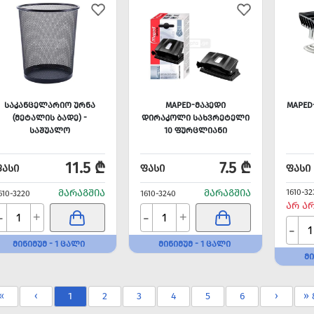
ᲡᲐᲙᲐᲜᲪᲔᲚᲐᲠᲘᲝ ᲣᲠᲜᲐ
MAPED-ᲛᲐᲞᲔᲓᲘ
MAPED
(ᲛᲔᲢᲐᲚᲘᲡ ᲑᲐᲓᲔ) -
ᲓᲘᲠᲐᲙᲝᲚᲘ ᲡᲐᲮᲕᲠᲔᲢᲔᲚᲘ
ᲡᲐᲨᲣᲐᲚᲝ
10 ᲤᲣᲠᲪᲚᲘᲐᲜᲘ
11.5 ₾
7.5 ₾
ᲤᲐᲡᲘ
ᲤᲐᲡᲘ
ᲤᲐᲡᲘ
ᲛᲐᲠᲐᲒᲨᲘᲐ
ᲛᲐᲠᲐᲒᲨᲘᲐ
1610-32
610-3220
1610-3240
ᲐᲠ Ა
-
-
+
+
-
ᲛᲘᲜᲘᲛᲣᲛ - 1 ᲪᲐᲚᲘ
ᲛᲘᲜᲘᲛᲣᲛ - 1 ᲪᲐᲚᲘ
ᲛᲘ
«
‹
1
2
3
4
5
6
›
» 