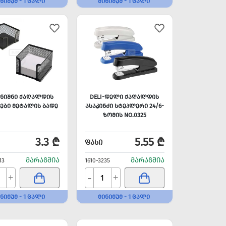
ᲜᲘᲛᲣᲛ - 1 ᲪᲐᲚᲘ
ᲛᲘᲜᲘᲛᲣᲛ - 1 ᲪᲐᲚᲘ
ᲐᲜᲘᲨᲜᲘ ᲥᲐᲦᲐᲚᲓᲘᲡ
DELI-ᲓᲔᲚᲘ ᲥᲐᲦᲐᲚᲓᲘᲡ
ᲔᲑᲘ ᲛᲔᲢᲐᲚᲘᲡ ᲑᲐᲓᲔ
ᲐᲡᲐᲙᲘᲜᲫᲘ ᲡᲢᲔᲞᲚᲔᲠᲘ 24/6-
ᲖᲝᲛᲘᲡ NO.0325
3.3 ₾
5.55 ₾
ᲤᲐᲡᲘ
ᲛᲐᲠᲐᲒᲨᲘᲐ
ᲛᲐᲠᲐᲒᲨᲘᲐ
13
1610-3235
-
+
+
ᲜᲘᲛᲣᲛ - 1 ᲪᲐᲚᲘ
ᲛᲘᲜᲘᲛᲣᲛ - 1 ᲪᲐᲚᲘ