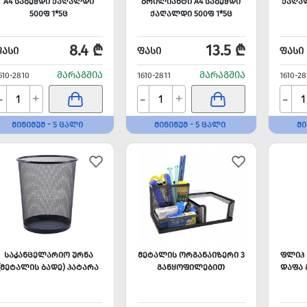
A4 ᲡᲐᲑᲔᲭᲓᲘ ᲥᲐᲦᲐᲚᲓᲘ
ᲑᲠᲘᲚᲘᲐᲜᲢᲘ A4 ᲡᲐᲑᲔᲭᲓᲘ
ᲥᲐᲦᲐᲚ
500Ფ 1*5Ც
ᲥᲐᲦᲐᲚᲓᲘ 500Ფ 1*5Ც
8.4 ₾
13.5 ₾
ᲤᲐᲡᲘ
ᲤᲐᲡᲘ
ᲤᲐᲡᲘ
ᲛᲐᲠᲐᲒᲨᲘᲐ
ᲛᲐᲠᲐᲒᲨᲘᲐ
610-2810
1610-2811
1610-28
-
-
-
+
+
ᲛᲘᲜᲘᲛᲣᲛ - 5 ᲪᲐᲚᲘ
ᲛᲘᲜᲘᲛᲣᲛ - 5 ᲪᲐᲚᲘ
ᲛᲘ
ᲡᲐᲙᲐᲜᲪᲔᲚᲐᲠᲘᲝ ᲣᲠᲜᲐ
ᲛᲔᲢᲐᲚᲘᲡ ᲝᲠᲒᲐᲜᲐᲘᲖᲔᲠᲘ 3
ᲤᲚᲘᲞ 
(ᲛᲔᲢᲐᲚᲘᲡ ᲑᲐᲓᲔ) ᲞᲐᲢᲐᲠᲐ
ᲒᲐᲜᲧᲝᲤᲘᲚᲔᲑᲘᲗ
ᲓᲐᲤᲐ