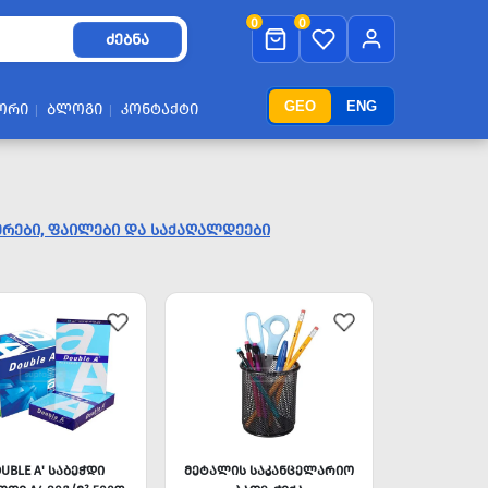
0
0
ᲫᲔᲑᲜᲐ
GEO
ENG
ᲝᲠᲘ
ᲑᲚᲝᲒᲘ
ᲙᲝᲜᲢᲐᲥᲢᲘ
ᲔᲠᲔᲑᲘ, ᲤᲐᲘᲚᲔᲑᲘ ᲓᲐ ᲡᲐᲥᲐᲦᲐᲚᲓᲔᲔᲑᲘ
OUBLE A' ᲡᲐᲑᲔᲭᲓᲘ
ᲛᲔᲢᲐᲚᲘᲡ ᲡᲐᲙᲐᲜᲪᲔᲚᲐᲠᲘᲝ