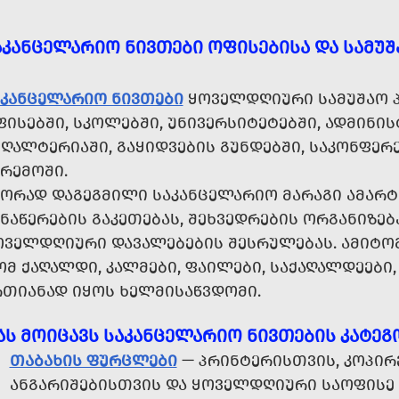
ᲐᲙᲐᲜᲪᲔᲚᲐᲠᲘᲝ ᲜᲘᲕᲗᲔᲑᲘ ᲝᲤᲘᲡᲔᲑᲘᲡᲐ ᲓᲐ ᲡᲐᲛᲣᲨ
ᲐᲙᲐᲜᲪᲔᲚᲐᲠᲘᲝ ᲜᲘᲕᲗᲔᲑᲘ
ᲧᲝᲕᲔᲚᲓᲦᲘᲣᲠᲘ ᲡᲐᲛᲣᲨᲐᲝ Პ
ᲘᲡᲔᲑᲨᲘ, ᲡᲙᲝᲚᲔᲑᲨᲘ, ᲣᲜᲘᲕᲔᲠᲡᲘᲢᲔᲢᲔᲑᲨᲘ, ᲐᲓᲛᲘᲜᲘ
ᲦᲐᲚᲢᲔᲠᲘᲐᲨᲘ, ᲒᲐᲧᲘᲓᲕᲔᲑᲘᲡ ᲒᲣᲜᲓᲔᲑᲨᲘ, ᲡᲐᲙᲝᲜᲤᲔᲠ
ᲐᲠᲔᲛᲝᲨᲘ.
ᲬᲝᲠᲐᲓ ᲓᲐᲒᲔᲒᲛᲘᲚᲘ ᲡᲐᲙᲐᲜᲪᲔᲚᲐᲠᲘᲝ ᲛᲐᲠᲐᲒᲘ ᲐᲛᲐᲠᲢ
ᲜᲐᲬᲔᲠᲔᲑᲘᲡ ᲒᲐᲙᲔᲗᲔᲑᲐᲡ, ᲨᲔᲮᲕᲔᲓᲠᲔᲑᲘᲡ ᲝᲠᲒᲐᲜᲘᲖᲔᲑ
ᲝᲕᲔᲚᲓᲦᲘᲣᲠᲘ ᲓᲐᲕᲐᲚᲔᲑᲔᲑᲘᲡ ᲨᲔᲡᲠᲣᲚᲔᲑᲐᲡ. ᲐᲛᲘᲢᲝᲛ
Მ ᲥᲐᲦᲐᲚᲓᲘ, ᲙᲐᲚᲛᲔᲑᲘ, ᲤᲐᲘᲚᲔᲑᲘ, ᲡᲐᲥᲐᲦᲐᲚᲓᲔᲔᲑᲘ,
ᲠᲗᲘᲐᲜᲐᲓ ᲘᲧᲝᲡ ᲮᲔᲚᲛᲘᲡᲐᲬᲕᲓᲝᲛᲘ.
ᲐᲡ ᲛᲝᲘᲪᲐᲕᲡ ᲡᲐᲙᲐᲜᲪᲔᲚᲐᲠᲘᲝ ᲜᲘᲕᲗᲔᲑᲘᲡ ᲙᲐᲢᲔᲒ
ᲗᲐᲑᲐᲮᲘᲡ ᲤᲣᲠᲪᲚᲔᲑᲘ
— ᲞᲠᲘᲜᲢᲔᲠᲘᲡᲗᲕᲘᲡ, ᲙᲝᲞᲘᲠ
ᲐᲜᲒᲐᲠᲘᲨᲔᲑᲘᲡᲗᲕᲘᲡ ᲓᲐ ᲧᲝᲕᲔᲚᲓᲦᲘᲣᲠᲘ ᲡᲐᲝᲤᲘᲡᲔ 