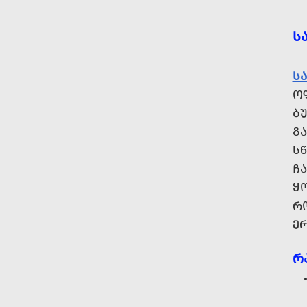
Ს
Ს
ᲝᲤ
ᲑᲣ
Გ
Ს
ᲩᲐ
Ყ
ᲠᲝ
Ე
Რ