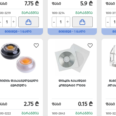
7.75 ₾
5.9 ₾
ᲤᲐᲡᲘ
ᲤᲐᲡᲘ
ᲤᲐᲡᲘ
ᲛᲐᲠᲐᲒᲨᲘᲐ
ᲛᲐᲠᲐᲒᲨᲘᲐ
610-3219
1610-3214
1610-31
-
-
-
+
+
ᲛᲘᲜᲘᲛᲣᲛ - 1 ᲪᲐᲚᲘ
ᲛᲘᲜᲘᲛᲣᲛ - 1 ᲪᲐᲚᲘ
ᲛᲘ
ᲗᲘᲗᲘᲡ ᲓᲐᲡᲐᲡᲕᲔᲚᲔᲑᲔᲚᲘ
ᲓᲘᲡᲙᲘᲡ ᲩᲐᲡᲐᲓᲔᲑᲘ
ᲛᲐᲒ
ᲑᲣᲠᲗᲣᲚᲐ
ᲙᲝᲜᲕᲔᲠᲢᲘ 1*100Ც
ᲞᲚᲐᲡ
2.75 ₾
0.15 ₾
ᲤᲐᲡᲘ
ᲤᲐᲡᲘ
ᲤᲐᲡᲘ
ᲛᲐᲠᲐᲒᲨᲘᲐ
ᲛᲐᲠᲐᲒᲨᲘᲐ
610-3222
1610-2843
1610-32