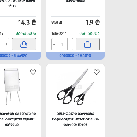
ᲓᲘ A4 80Გ/Მ² 500Ფ
ᲑᲐᲓᲔ-ᲭᲘᲥᲐ
1*5Ც
14.3 ₾
1.9 ₾
ᲤᲐᲡᲘ
ᲛᲐᲠᲐᲒᲨᲘᲐ
ᲛᲐᲠᲐᲒᲨᲘᲐ
14
1610-3210
-
+
+
ᲜᲘᲛᲣᲛ - 5 ᲪᲐᲚᲘ
ᲛᲘᲜᲘᲛᲣᲛ - 1 ᲪᲐᲚᲘ
ᲩᲐᲠᲢᲘᲡ ᲛᲐᲒᲜᲘᲢᲣᲠᲘ
DELI-ᲓᲔᲚᲘ ᲡᲐᲝᲤᲘᲡᲔ
 ᲒᲐᲡᲐᲨᲚᲔᲚᲘ ᲤᲔᲮᲘᲗ
ᲛᲐᲙᲠᲐᲢᲔᲚᲘ ᲞᲚᲐᲡᲢᲛᲐᲡᲘᲡ
60*90ᲡᲛ
ᲢᲐᲠᲘᲗ E0603