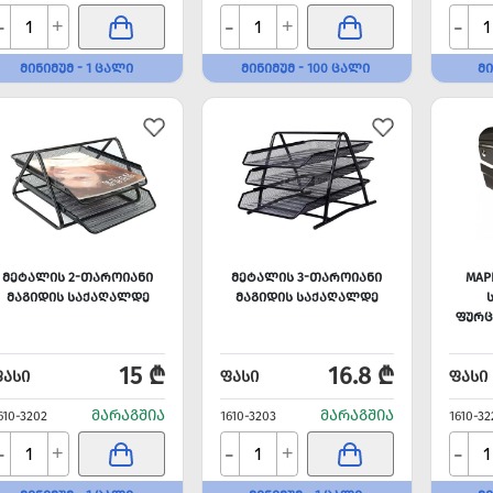
-
-
-
+
+
ᲛᲘᲜᲘᲛᲣᲛ - 1 ᲪᲐᲚᲘ
ᲛᲘᲜᲘᲛᲣᲛ - 100 ᲪᲐᲚᲘ
ᲛᲘ
ᲛᲔᲢᲐᲚᲘᲡ 2-ᲗᲐᲠᲝᲘᲐᲜᲘ
ᲛᲔᲢᲐᲚᲘᲡ 3-ᲗᲐᲠᲝᲘᲐᲜᲘ
MAP
ᲛᲐᲒᲘᲓᲘᲡ ᲡᲐᲥᲐᲦᲐᲚᲓᲔ
ᲛᲐᲒᲘᲓᲘᲡ ᲡᲐᲥᲐᲦᲐᲚᲓᲔ
ᲤᲣᲠᲪ
15 ₾
16.8 ₾
ᲤᲐᲡᲘ
ᲤᲐᲡᲘ
ᲤᲐᲡᲘ
ᲛᲐᲠᲐᲒᲨᲘᲐ
ᲛᲐᲠᲐᲒᲨᲘᲐ
610-3202
1610-3203
1610-32
-
-
-
+
+