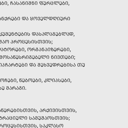
ᲑᲘ, ᲩᲐᲡᲐᲜᲘᲨᲜᲘ ᲤᲣᲠᲪᲚᲔᲑᲘ,
ᲤᲐᲜᲥᲠᲔᲑᲘ ᲓᲐ ᲧᲝᲕᲔᲚᲓᲦᲘᲣᲠᲘ
ᲙᲣᲛᲔᲜᲢᲔᲑᲘᲡ ᲓᲐᲡᲐᲚᲐᲒᲔᲑᲚᲐᲓ,
ᲣᲨᲐᲝ ᲞᲠᲝᲪᲔᲡᲘᲡᲗᲕᲘᲡ;
ᲐᲢᲝᲠᲔᲑᲘ, ᲝᲠᲒᲐᲜᲐᲘᲖᲔᲠᲔᲑᲘ,
 ᲛᲝᲡᲐᲬᲔᲡᲠᲘᲒᲔᲑᲔᲚᲘ ᲜᲘᲕᲗᲔᲑᲘ;
ᲞᲩᲐᲠᲢᲔᲑᲘ ᲓᲐ ᲨᲔᲮᲕᲔᲓᲠᲔᲑᲘᲡᲐ ᲗᲣ
ᲝᲩᲔᲑᲘ, ᲬᲔᲑᲝᲔᲑᲘ, ᲙᲚᲘᲞᲡᲔᲑᲘ,
Ე ᲛᲐᲠᲐᲒᲘ.
ᲬᲔᲠᲔᲑᲘᲡᲗᲕᲘᲡ, ᲐᲠᲥᲘᲕᲘᲡᲗᲕᲘᲡ,
ᲢᲠᲐᲪᲘᲣᲚᲘ ᲡᲐᲛᲣᲨᲐᲝᲡᲗᲕᲘᲡ;
ᲠᲝᲪᲔᲡᲘᲡᲗᲕᲘᲡ, ᲡᲐᲙᲚᲐᲡᲝ