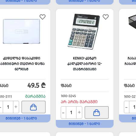
ᲛᲘᲜᲘᲛᲣᲛ - 1 ᲪᲐᲚᲘ
ᲛᲘᲜᲘᲛᲣᲛ - 1 ᲪᲐᲚᲘ
ᲛᲘ
ᲙᲔᲓᲔᲚᲖᲔ ᲓᲐᲡᲐᲙᲘᲓᲘ
KENKO-ᲙᲔᲜᲙᲝ
ᲩᲐᲡ
ᲛᲐᲒᲜᲘᲢᲣᲠᲘ ᲗᲔᲗᲠᲘ ᲓᲐᲤᲐ
ᲙᲐᲚᲙᲣᲚᲐᲢᲝᲠᲘ 12-
ᲩᲐᲡᲐᲓ
60*90ᲡᲛ
ᲗᲐᲜᲠᲘᲒᲘᲐᲜᲘ
49.5 ₾
ᲤᲐᲡᲘ
ᲤᲐᲡᲘ
ᲤᲐᲡᲘ
ᲛᲐᲠᲐᲒᲨᲘᲐ
1610-3245
610-3111
1610-32
ᲐᲠ ᲐᲠᲘᲡ ᲛᲐᲠᲐᲒᲨᲘ
-
-
+
-
+
ᲛᲘᲜᲘᲛᲣᲛ - 1 ᲪᲐᲚᲘ
ᲛᲘ
ᲛᲘᲜᲘᲛᲣᲛ - 1 ᲪᲐᲚᲘ