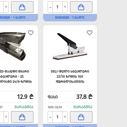
-
+
+
ᲜᲘᲛᲣᲛ - 1 ᲪᲐᲚᲘ
ᲛᲘᲜᲘᲛᲣᲛ - 1 ᲪᲐᲚᲘ
ED-ᲛᲐᲞᲔᲓᲘ ᲛᲧᲐᲠᲘ
DELI-ᲓᲔᲚᲘ ᲡᲢᲔᲞᲚᲔᲠᲘ
ᲡᲢᲔᲞᲚᲔᲠᲘ - 25
23/10 ᲖᲝᲛᲘᲡ 100
ᲚᲘᲐᲜᲘ 24/6-ᲖᲝᲛᲘᲡ
ᲤᲣᲠᲪᲚᲘᲡᲐᲗᲕᲘᲡ
12.9 ₾
37.8 ₾
ᲤᲐᲡᲘ
ᲛᲐᲠᲐᲒᲨᲘᲐ
ᲛᲐᲠᲐᲒᲨᲘᲐ
27
1610-3239
-
+
+