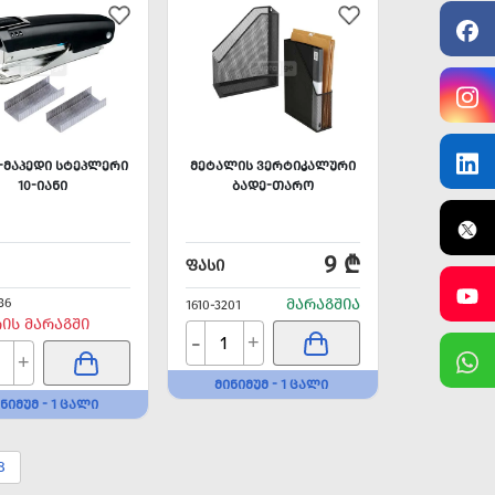
-ᲛᲐᲞᲔᲓᲘ ᲡᲢᲔᲞᲚᲔᲠᲘ
ᲛᲔᲢᲐᲚᲘᲡ ᲕᲔᲠᲢᲘᲙᲐᲚᲣᲠᲘ
10-ᲘᲐᲜᲘ
ᲑᲐᲓᲔ-ᲗᲐᲠᲝ
9 ₾
ᲤᲐᲡᲘ
36
ᲛᲐᲠᲐᲒᲨᲘᲐ
1610-3201
ᲠᲘᲡ ᲛᲐᲠᲐᲒᲨᲘ
-
+
+
ᲛᲘᲜᲘᲛᲣᲛ - 1 ᲪᲐᲚᲘ
ᲜᲘᲛᲣᲛ - 1 ᲪᲐᲚᲘ
8