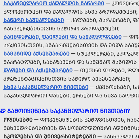
ᲡᲐᲙᲐᲜᲪᲔᲚᲐᲠᲘᲝ ᲥᲐᲦᲐᲚᲓᲘᲡ ᲜᲐᲬᲐᲠᲛᲘ
— ᲙᲝᲜᲕᲔᲠᲢᲔ
ᲑᲚᲝᲙᲜᲝᲢᲔᲑᲘ ᲓᲐ ᲥᲐᲦᲐᲚᲓᲘᲡ ᲡᲮᲕᲐ ᲞᲠᲝᲓᲣᲥᲢᲔᲑᲘ;
ᲡᲐᲬᲔᲠᲘ ᲡᲐᲨᲣᲐᲚᲔᲑᲔᲑᲘ
— ᲙᲐᲚᲛᲔᲑᲘ, ᲛᲐᲠᲙᲔᲠᲔᲑᲘ, 
ᲩᲐᲜᲐᲬᲔᲠᲔᲑᲘᲡᲗᲕᲘᲡ ᲡᲐᲭᲘᲠᲝ ᲞᲠᲝᲓᲣᲥᲢᲔᲑᲘ;
ᲑᲐᲘᲜᲓᲔᲠᲔᲑᲘ, ᲤᲐᲘᲚᲔᲑᲘ ᲓᲐ ᲡᲐᲥᲐᲦᲐᲚᲓᲔᲔᲑᲘ
— ᲓᲝ
ᲐᲠᲥᲘᲕᲘᲡᲗᲕᲘᲡ, ᲐᲜᲒᲐᲠᲘᲨᲔᲑᲘᲡᲗᲕᲘᲡ ᲓᲐ ᲨᲘᲓᲐ ᲡᲐᲛ
ᲡᲐᲛᲐᲒᲘᲓᲔ ᲐᲥᲡᲔᲡᲣᲐᲠᲔᲑᲘ
— ᲡᲢᲔᲞᲚᲔᲠᲔᲑᲘ, ᲙᲐᲚᲙᲣᲚ
ᲛᲐᲙᲠᲐᲢᲚᲔᲑᲘ, ᲡᲐᲮᲐᲖᲐᲕᲔᲑᲘ ᲓᲐ ᲡᲐᲛᲣᲨᲐᲝ ᲛᲐᲒᲘᲓᲘᲡ
ᲓᲐᲤᲔᲑᲘ ᲓᲐ ᲐᲥᲡᲔᲡᲣᲐᲠᲔᲑᲘ
— ᲗᲔᲗᲠᲘ ᲓᲐᲤᲔᲑᲘ, ᲤᲚᲘ
ᲞᲠᲔᲖᲔᲜᲢᲐᲪᲘᲔᲑᲘᲡᲗᲕᲘᲡ ᲡᲐᲭᲘᲠᲝ ᲐᲥᲡᲔᲡᲣᲐᲠᲔᲑᲘ;
ᲡᲮᲕᲐ ᲡᲐᲙᲐᲜᲪᲔᲚᲐᲠᲘᲝ ᲜᲘᲕᲗᲔᲑᲘ
— ᲥᲔᲨᲑᲝᲥᲡᲔᲑᲘ, ᲡᲙ
ᲡᲐᲙᲐᲜᲪᲔᲚᲐᲠᲘᲝ ᲓᲐᲜᲔᲑᲘ, ᲣᲠᲜᲔᲑᲘ ᲓᲐ ᲡᲮᲕᲐ ᲡᲐᲝᲤᲘᲡ
ᲐᲓ ᲒᲐᲛᲝᲘᲧᲔᲜᲔᲑᲐ ᲡᲐᲙᲐᲜᲪᲔᲚᲐᲠᲘᲝ ᲜᲘᲕᲗᲔᲑᲘ?
ᲝᲤᲘᲡᲔᲑᲨᲘ
— ᲓᲝᲙᲣᲛᲔᲜᲢᲔᲑᲘᲡ ᲑᲔᲭᲓᲕᲘᲡᲗᲕᲘᲡ, ᲩᲐᲜᲐ
ᲨᲔᲮᲕᲔᲓᲠᲔᲑᲘᲡᲗᲕᲘᲡ ᲓᲐ ᲧᲝᲕᲔᲚᲓᲦᲘᲣᲠᲘ ᲐᲓᲛᲘᲜᲘᲡ
ᲡᲙᲝᲚᲔᲑᲡᲐ ᲓᲐ ᲣᲜᲘᲕᲔᲠᲡᲘᲢᲔᲢᲔᲑᲨᲘ
— ᲡᲐᲡᲬᲐᲕᲚᲝ Პ