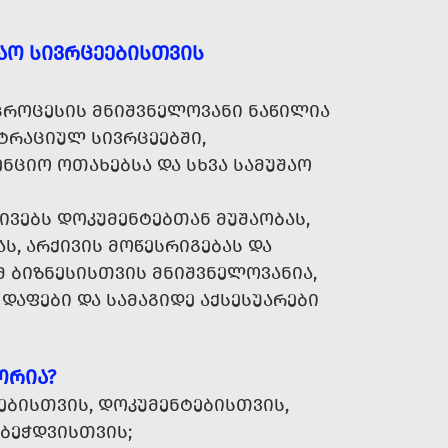
ᲐᲝ ᲡᲘᲕᲠᲪᲔᲔᲑᲘᲡᲗᲕᲘᲡ
ᲠᲝᲪᲔᲡᲘᲡ ᲛᲜᲘᲨᲕᲜᲔᲚᲝᲕᲐᲜᲘ ᲜᲐᲬᲘᲚᲘᲐ
ᲡᲢᲠᲐᲪᲘᲣᲚ ᲡᲘᲕᲠᲪᲔᲔᲑᲨᲘ,
ᲔᲜᲪᲘᲝ ᲝᲗᲐᲮᲔᲑᲡᲐ ᲓᲐ ᲡᲮᲕᲐ ᲡᲐᲛᲣᲨᲐᲝ
ᲘᲕᲔᲑᲡ ᲓᲝᲙᲣᲛᲔᲜᲢᲔᲑᲗᲐᲜ ᲛᲣᲨᲐᲝᲑᲐᲡ,
ᲐᲡ, ᲐᲠᲥᲘᲕᲘᲡ ᲛᲝᲬᲔᲡᲠᲘᲒᲔᲑᲐᲡ ᲓᲐ
 ᲑᲘᲖᲜᲔᲡᲘᲡᲗᲕᲘᲡ ᲛᲜᲘᲨᲕᲜᲔᲚᲝᲕᲐᲜᲘᲐ,
 ᲓᲐᲤᲔᲑᲘ ᲓᲐ ᲡᲐᲛᲐᲒᲘᲓᲔ ᲐᲥᲡᲔᲡᲣᲐᲠᲔᲑᲘ
ᲝᲠᲘᲐ?
ᲔᲑᲘᲡᲗᲕᲘᲡ, ᲓᲝᲙᲣᲛᲔᲜᲢᲔᲑᲘᲡᲗᲕᲘᲡ,
ᲑᲔᲭᲓᲕᲘᲡᲗᲕᲘᲡ;