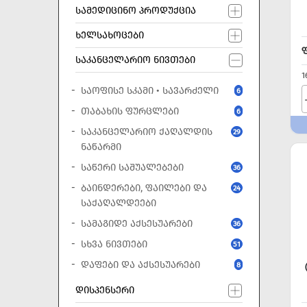
ᲡᲐᲛᲔᲓᲘᲪᲘᲜᲝ ᲞᲠᲝᲓᲣᲥᲪᲘᲐ
ᲮᲔᲚᲡᲐᲮᲝᲪᲔᲑᲘ
ᲡᲐᲙᲐᲜᲪᲔᲚᲐᲠᲘᲝ ᲜᲘᲕᲗᲔᲑᲘ
1
ᲡᲐᲝᲤᲘᲡᲔ ᲡᲙᲐᲛᲘ • ᲡᲐᲕᲐᲠᲫᲔᲚᲘ
6
ᲗᲐᲑᲐᲮᲘᲡ ᲤᲣᲠᲪᲚᲔᲑᲘ
6
ᲡᲐᲙᲐᲜᲪᲔᲚᲐᲠᲘᲝ ᲥᲐᲦᲐᲚᲓᲘᲡ
29
ᲜᲐᲬᲐᲠᲛᲘ
ᲡᲐᲬᲔᲠᲘ ᲡᲐᲨᲣᲐᲚᲔᲑᲔᲑᲘ
36
ᲑᲐᲘᲜᲓᲔᲠᲔᲑᲘ, ᲤᲐᲘᲚᲔᲑᲘ ᲓᲐ
24
ᲡᲐᲥᲐᲦᲐᲚᲓᲔᲔᲑᲘ
ᲡᲐᲛᲐᲒᲘᲓᲔ ᲐᲥᲡᲔᲡᲣᲐᲠᲔᲑᲘ
36
ᲡᲮᲕᲐ ᲜᲘᲕᲗᲔᲑᲘ
51
ᲓᲐᲤᲔᲑᲘ ᲓᲐ ᲐᲥᲡᲔᲡᲣᲐᲠᲔᲑᲘ
8
ᲓᲘᲡᲞᲔᲜᲡᲔᲠᲘ