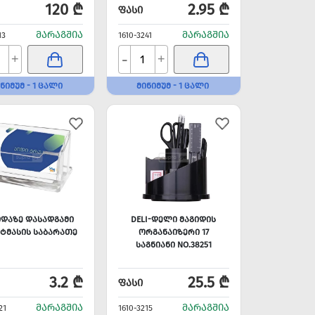
120 ₾
2.95 ₾
ᲤᲐᲡᲘ
ᲛᲐᲠᲐᲒᲨᲘᲐ
ᲛᲐᲠᲐᲒᲨᲘᲐ
13
1610-3241
-
+
+
ᲜᲘᲛᲣᲛ - 1 ᲪᲐᲚᲘ
ᲛᲘᲜᲘᲛᲣᲛ - 1 ᲪᲐᲚᲘ
ᲘᲓᲐᲖᲔ ᲓᲐᲡᲐᲓᲒᲐᲛᲘ
DELI-ᲓᲔᲚᲘ ᲛᲐᲒᲘᲓᲘᲡ
ᲢᲛᲐᲡᲘᲡ ᲡᲐᲑᲐᲠᲐᲗᲔ
ᲝᲠᲒᲐᲜᲐᲘᲖᲔᲠᲘ 17
ᲡᲐᲒᲜᲘᲐᲜᲘ NO.38251
3.2 ₾
25.5 ₾
ᲤᲐᲡᲘ
ᲛᲐᲠᲐᲒᲨᲘᲐ
ᲛᲐᲠᲐᲒᲨᲘᲐ
21
1610-3215