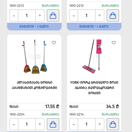
1610-2213
ᲛᲐᲠᲐᲒᲨᲘᲐ
1610-2212
ᲛᲐᲠᲐᲒᲨᲘᲐ
-
-
+
+
ᲛᲘᲜᲘᲛᲣᲛ - 1 ᲪᲐᲚᲘ
ᲛᲘᲜᲘᲛᲣᲛ - 1 ᲪᲐᲚᲘ
ᲞᲚᲐᲡᲢᲛᲐᲡᲘᲡ ᲪᲝᲪᲮᲘ
YORK-ᲘᲝᲠᲙ ᲑᲠᲢᲧᲔᲚᲘ ᲛᲝᲞᲘ
ᲐᲥᲐᲜᲓᲐᲖᲘᲗ ᲙᲝᲛᲞᲚᲔᲥᲢᲨᲘ
ᲞᲔᲞᲘᲢᲐ ᲢᲔᲚᲔᲡᲙᲝᲞᲣᲠᲘ
ᲯᲝᲮᲘᲗ
17.55 ₾
34.5 ₾
ᲤᲐᲡᲘ
ᲤᲐᲡᲘ
1610-2204
ᲛᲐᲠᲐᲒᲨᲘᲐ
1610-2214
ᲛᲐᲠᲐᲒᲨᲘᲐ
-
-
+
+