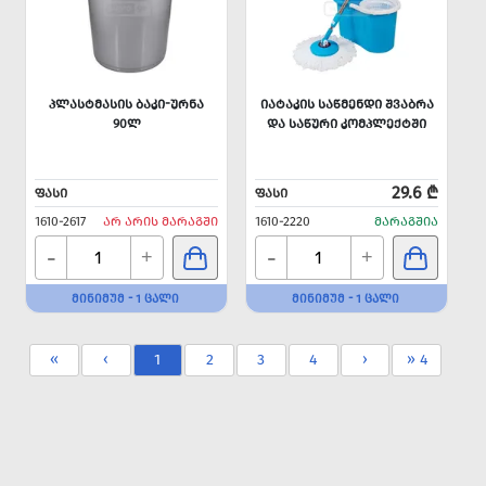
ᲞᲚᲐᲡᲢᲛᲐᲡᲘᲡ ᲑᲐᲙᲘ-ᲣᲠᲜᲐ
ᲘᲐᲢᲐᲙᲘᲡ ᲡᲐᲬᲛᲔᲜᲓᲘ ᲨᲕᲐᲑᲠᲐ
90Ლ
ᲓᲐ ᲡᲐᲬᲣᲠᲘ ᲙᲝᲛᲞᲚᲔᲥᲢᲨᲘ
29.6 ₾
ᲤᲐᲡᲘ
ᲤᲐᲡᲘ
1610-2617
ᲐᲠ ᲐᲠᲘᲡ ᲛᲐᲠᲐᲒᲨᲘ
1610-2220
ᲛᲐᲠᲐᲒᲨᲘᲐ
-
-
+
+
ᲛᲘᲜᲘᲛᲣᲛ - 1 ᲪᲐᲚᲘ
ᲛᲘᲜᲘᲛᲣᲛ - 1 ᲪᲐᲚᲘ
«
‹
1
2
3
4
›
» 4