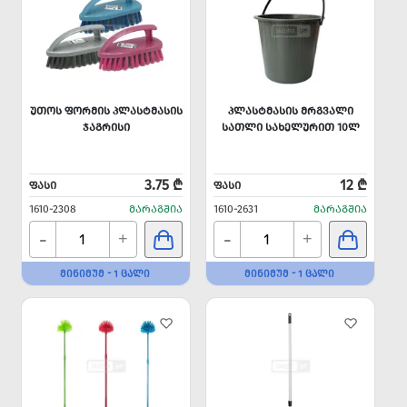
ᲣᲗᲝᲡ ᲤᲝᲠᲛᲘᲡ ᲞᲚᲐᲡᲢᲛᲐᲡᲘᲡ
ᲞᲚᲐᲡᲢᲛᲐᲡᲘᲡ ᲛᲠᲒᲕᲐᲚᲘ
ᲯᲐᲒᲠᲘᲡᲘ
ᲡᲐᲗᲚᲘ ᲡᲐᲮᲔᲚᲣᲠᲘᲗ 10Ლ
3.75 ₾
12 ₾
ᲤᲐᲡᲘ
ᲤᲐᲡᲘ
1610-2308
ᲛᲐᲠᲐᲒᲨᲘᲐ
1610-2631
ᲛᲐᲠᲐᲒᲨᲘᲐ
-
-
+
+
ᲛᲘᲜᲘᲛᲣᲛ - 1 ᲪᲐᲚᲘ
ᲛᲘᲜᲘᲛᲣᲛ - 1 ᲪᲐᲚᲘ