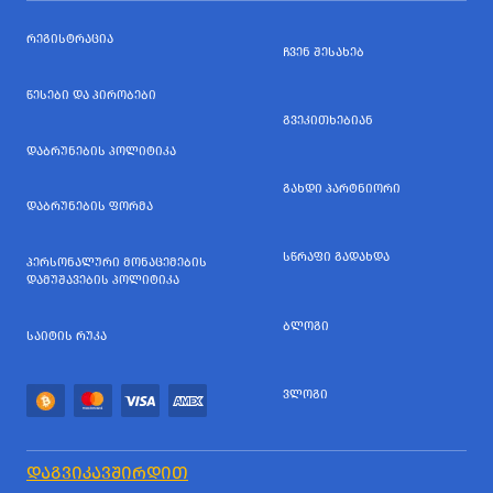
ᲠᲔᲒᲘᲡᲢᲠᲐᲪᲘᲐ
ᲩᲕᲔᲜ ᲨᲔᲡᲐᲮᲔᲑ
ᲬᲔᲡᲔᲑᲘ ᲓᲐ ᲞᲘᲠᲝᲑᲔᲑᲘ
ᲒᲕᲔᲙᲘᲗᲮᲔᲑᲘᲐᲜ
ᲓᲐᲑᲠᲣᲜᲔᲑᲘᲡ ᲞᲝᲚᲘᲢᲘᲙᲐ
ᲒᲐᲮᲓᲘ ᲞᲐᲠᲢᲜᲘᲝᲠᲘ
ᲓᲐᲑᲠᲣᲜᲔᲑᲘᲡ ᲤᲝᲠᲛᲐ
ᲡᲬᲠᲐᲤᲘ ᲒᲐᲓᲐᲮᲓᲐ
ᲞᲔᲠᲡᲝᲜᲐᲚᲣᲠᲘ ᲛᲝᲜᲐᲪᲔᲛᲔᲑᲘᲡ
ᲓᲐᲛᲣᲨᲐᲕᲔᲑᲘᲡ ᲞᲝᲚᲘᲢᲘᲙᲐ
ᲑᲚᲝᲒᲘ
ᲡᲐᲘᲢᲘᲡ ᲠᲣᲙᲐ
ᲕᲚᲝᲒᲘ
ᲓᲐᲒᲕᲘᲙᲐᲕᲨᲘᲠᲓᲘᲗ