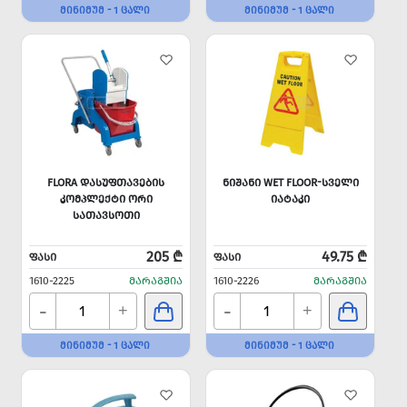
ᲛᲘᲜᲘᲛᲣᲛ - 1 ᲪᲐᲚᲘ
ᲛᲘᲜᲘᲛᲣᲛ - 1 ᲪᲐᲚᲘ
FLORA ᲓᲐᲡᲣᲤᲗᲐᲕᲔᲑᲘᲡ
ᲜᲘᲨᲐᲜᲘ WET FLOOR-ᲡᲕᲔᲚᲘ
ᲙᲝᲛᲞᲚᲔᲥᲢᲘ ᲝᲠᲘ
ᲘᲐᲢᲐᲙᲘ
ᲡᲐᲗᲐᲕᲡᲝᲗᲘ
205 ₾
49.75 ₾
ᲤᲐᲡᲘ
ᲤᲐᲡᲘ
1610-2225
ᲛᲐᲠᲐᲒᲨᲘᲐ
1610-2226
ᲛᲐᲠᲐᲒᲨᲘᲐ
-
-
+
+
ᲛᲘᲜᲘᲛᲣᲛ - 1 ᲪᲐᲚᲘ
ᲛᲘᲜᲘᲛᲣᲛ - 1 ᲪᲐᲚᲘ