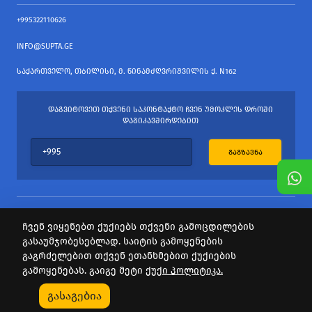
+995322110626
INFO@SUPTA.GE
ᲡᲐᲥᲐᲠᲗᲕᲔᲚᲝ, ᲗᲑᲘᲚᲘᲡᲘ, Მ. ᲬᲘᲜᲐᲛᲫᲦᲕᲠᲘᲨᲕᲘᲚᲘᲡ Ქ. N162
ᲓᲐᲒᲕᲘᲢᲝᲕᲔᲗ ᲗᲥᲕᲔᲜᲘ ᲡᲐᲙᲝᲜᲢᲐᲥᲢᲝ ᲩᲕᲔᲜ ᲣᲛᲝᲙᲚᲔᲡ ᲓᲠᲝᲨᲘ
ᲓᲐᲒᲘᲙᲐᲕᲨᲘᲠᲓᲔᲑᲘᲗ
ᲒᲐᲒᲖᲐᲕᲜᲐ
ჩვენ ვიყენებთ ქუქიებს თქვენი გამოცდილების
გასაუმჯობესებლად. საიტის გამოყენების
ყველა უფლება დაცულია
გაგრძელებით თქვენ ეთანხმებით ქუქიების
საიტის პროვაიდერი Webdoors.ge
გამოყენებას. გაიგე მეტი
ქუქი პოლიტიკა.
0
გასაგებია
Კატეგორიები
Აქციები
Კალათა
Პროფილი