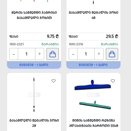
ᲭᲔᲠᲘᲡ ᲡᲐᲬᲛᲔᲜᲓᲘ ᲯᲐᲒᲠᲘᲡᲘ
ᲒᲐᲡᲐᲨᲚᲔᲚᲘ ᲛᲔᲢᲐᲚᲘᲡ ᲯᲝᲮᲘ
ᲒᲐᲡᲐᲨᲚᲔᲚᲘ ᲯᲝᲮᲘᲗ
4Მ
9.75 ₾
29.5 ₾
ᲤᲐᲡᲘ
ᲤᲐᲡᲘ
1610-2321
ᲛᲐᲠᲐᲒᲨᲘᲐ
1610-2316
ᲛᲐᲠᲐᲒᲨᲘᲐ
-
-
+
+
ᲛᲘᲜᲘᲛᲣᲛ - 1 ᲪᲐᲚᲘ
ᲛᲘᲜᲘᲛᲣᲛ - 1 ᲪᲐᲚᲘ
ᲒᲐᲡᲐᲨᲚᲔᲚᲘ ᲛᲔᲢᲐᲚᲘᲡ ᲯᲝᲮᲘ
ᲛᲘᲜᲘᲡ ᲡᲐᲬᲛᲔᲜᲓᲘ ᲠᲔᲖᲘᲜᲐ
2Მ
ᲞᲚᲐᲡᲢᲛᲐᲡᲘᲡ ᲩᲐᲠᲩᲝᲗᲘ 55ᲡᲛ