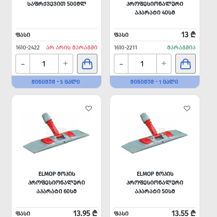
ᲡᲐᲤᲠᲥᲕᲔᲕᲘᲗ 500ᲛᲚ
ᲞᲠᲝᲤᲔᲡᲘᲝᲜᲐᲚᲣᲠᲘ
ᲐᲞᲐᲠᲐᲢᲘ 40ᲡᲛ
13 ₾
ᲤᲐᲡᲘ
ᲤᲐᲡᲘ
1610-2422
ᲐᲠ ᲐᲠᲘᲡ ᲛᲐᲠᲐᲒᲨᲘ
1610-2211
ᲛᲐᲠᲐᲒᲨᲘᲐ
-
-
+
+
ᲛᲘᲜᲘᲛᲣᲛ - 5 ᲪᲐᲚᲘ
ᲛᲘᲜᲘᲛᲣᲛ - 1 ᲪᲐᲚᲘ
ELMOP ᲛᲝᲞᲘᲡ
ELMOP ᲛᲝᲞᲘᲡ
ᲞᲠᲝᲤᲔᲡᲘᲝᲜᲐᲚᲣᲠᲘ
ᲞᲠᲝᲤᲔᲡᲘᲝᲜᲐᲚᲣᲠᲘ
ᲐᲞᲐᲠᲐᲢᲘ 60ᲡᲛ
ᲐᲞᲐᲠᲐᲢᲘ 50ᲡᲛ
13.95 ₾
13.55 ₾
ᲤᲐᲡᲘ
ᲤᲐᲡᲘ