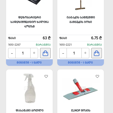
ᲓᲔᲖᲝᲑᲐᲠᲘᲔᲠᲘ
ᲘᲐᲢᲐᲙᲘᲡ ᲡᲐᲬᲛᲔᲜᲓᲘ
ᲡᲐᲓᲔᲖᲘᲜᲤᲔᲥᲪᲘᲝ ᲮᲐᲚᲘᲩᲐ
ᲑᲐᲛᲑᲣᲙᲘᲡ ᲯᲝᲮᲘ
47*67ᲡᲛ
63 ₾
6.75 ₾
ᲤᲐᲡᲘ
ᲤᲐᲡᲘ
1610-2267
ᲛᲐᲠᲐᲒᲨᲘᲐ
1610-2221
ᲛᲐᲠᲐᲒᲨᲘᲐ
-
-
+
+
ᲛᲘᲜᲘᲛᲣᲛ - 1 ᲪᲐᲚᲘ
ᲛᲘᲜᲘᲛᲣᲛ - 1 ᲪᲐᲚᲘ
ᲓᲐᲡᲐᲜᲐᲛᲘ ᲑᲝᲗᲚᲘ
ELMOP ᲛᲝᲞᲘᲡ