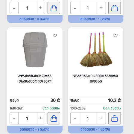
-
-
+
+
ᲛᲘᲜᲘᲛᲣᲛ - 0 ᲪᲐᲚᲘ
ᲛᲘᲜᲘᲛᲣᲛ - 1 ᲪᲐᲚᲘ
ᲞᲚᲐᲡᲢᲛᲐᲡᲘᲡ ᲣᲠᲜᲐ
ᲚᲐᲛᲘᲜᲐᲢᲘᲡ ᲕᲘᲔᲢᲜᲐᲛᲣᲠᲘ
ᲗᲐᲕᲡᲐᲮᲣᲠᲘᲗ 30Ლ
ᲪᲝᲪᲮᲘ
30 ₾
10.2 ₾
ᲤᲐᲡᲘ
ᲤᲐᲡᲘ
1610-2611
ᲛᲐᲠᲐᲒᲨᲘᲐ
1610-2202
ᲛᲐᲠᲐᲒᲨᲘᲐ
-
-
+
+
ᲛᲘᲜᲘᲛᲣᲛ - 1 ᲪᲐᲚᲘ
ᲛᲘᲜᲘᲛᲣᲛ - 1 ᲪᲐᲚᲘ