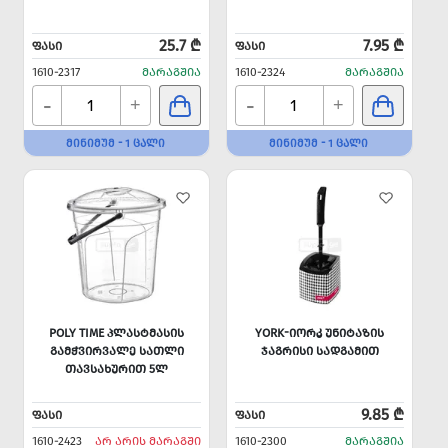
25.7 ₾
7.95 ₾
ᲤᲐᲡᲘ
ᲤᲐᲡᲘ
1610-2317
ᲛᲐᲠᲐᲒᲨᲘᲐ
1610-2324
ᲛᲐᲠᲐᲒᲨᲘᲐ
-
-
+
+
ᲛᲘᲜᲘᲛᲣᲛ - 1 ᲪᲐᲚᲘ
ᲛᲘᲜᲘᲛᲣᲛ - 1 ᲪᲐᲚᲘ
POLY TIME ᲞᲚᲐᲡᲢᲛᲐᲡᲘᲡ
YORK-ᲘᲝᲠᲙ ᲣᲜᲘᲢᲐᲖᲘᲡ
ᲒᲐᲛᲭᲕᲘᲠᲕᲐᲚᲔ ᲡᲐᲗᲚᲘ
ᲯᲐᲒᲠᲘᲡᲘ ᲡᲐᲓᲒᲐᲛᲘᲗ
ᲗᲐᲕᲡᲐᲮᲣᲠᲘᲗ 5Ლ
9.85 ₾
ᲤᲐᲡᲘ
ᲤᲐᲡᲘ
1610-2423
ᲐᲠ ᲐᲠᲘᲡ ᲛᲐᲠᲐᲒᲨᲘ
1610-2300
ᲛᲐᲠᲐᲒᲨᲘᲐ