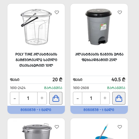
POLY TIME ᲞᲚᲐᲡᲢᲛᲐᲡᲘᲡ
ᲞᲚᲐᲡᲢᲛᲐᲡᲘᲡ ᲜᲐᲒᲕᲘᲡ ᲣᲠᲜᲐ
ᲒᲐᲛᲭᲕᲘᲠᲕᲐᲚᲔ ᲡᲐᲗᲚᲘ
ᲤᲔᲮᲡᲐᲓᲒᲐᲛᲘᲗ 25Ლ
ᲗᲐᲕᲡᲐᲮᲣᲠᲘᲗ 10Ლ
20 ₾
40.5 ₾
ᲤᲐᲡᲘ
ᲤᲐᲡᲘ
1610-2424
ᲛᲐᲠᲐᲒᲨᲘᲐ
1610-2608
ᲛᲐᲠᲐᲒᲨᲘᲐ
-
-
+
+
ᲛᲘᲜᲘᲛᲣᲛ - 1 ᲪᲐᲚᲘ
ᲛᲘᲜᲘᲛᲣᲛ - 1 ᲪᲐᲚᲘ