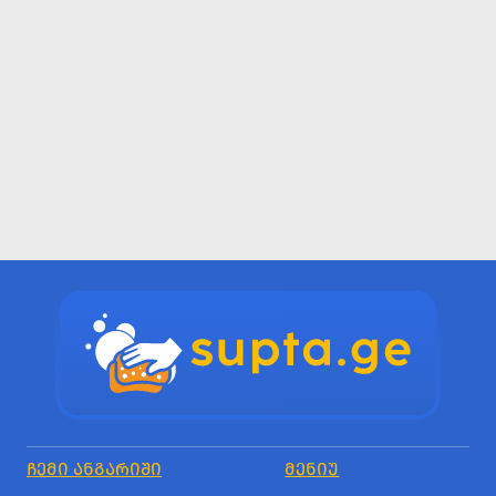
ᲩᲔᲛᲘ ᲐᲜᲒᲐᲠᲘᲨᲘ
ᲛᲔᲜᲘᲣ