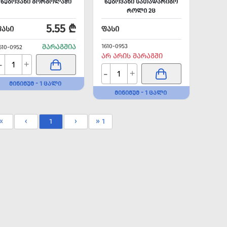
ᲬᲔᲑᲝᲕᲐᲜᲘ ᲒᲝᲠᲒᲝᲚᲐᲭᲘ
ᲬᲔᲑᲝᲕᲐᲜᲘ ᲡᲐᲗᲐᲓᲐᲠᲘᲒᲝ
ᲠᲝᲚᲘ 2Ც
5.55 ₾
ᲤᲐᲡᲘ
ᲤᲐᲡᲘ
ᲛᲐᲠᲐᲒᲨᲘᲐ
1610-0953
610-0952
ᲐᲠ ᲐᲠᲘᲡ ᲛᲐᲠᲐᲒᲨᲘ
-
+
-
+
ᲛᲘᲜᲘᲛᲣᲛ - 1 ᲪᲐᲚᲘ
ᲛᲘᲜᲘᲛᲣᲛ - 1 ᲪᲐᲚᲘ
«
‹
1
›
» 1