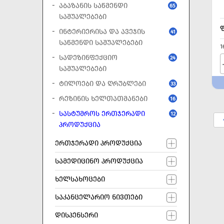
ᲐᲑᲐᲖᲐᲜᲘᲡ ᲡᲐᲬᲛᲔᲜᲓᲘ
65
ᲡᲐᲨᲣᲐᲚᲔᲑᲔᲑᲘ
ᲘᲜᲢᲔᲠᲘᲔᲠᲘᲡᲐ ᲓᲐ ᲐᲕᲔᲯᲘᲡ
41
ᲡᲐᲬᲛᲔᲜᲓᲘ ᲡᲐᲨᲣᲐᲚᲔᲑᲔᲑᲘ
1
ᲡᲐᲓᲔᲖᲘᲜᲤᲔᲥᲪᲘᲝ
24
ᲡᲐᲨᲣᲐᲚᲔᲑᲔᲑᲘ
ᲢᲘᲚᲝᲔᲑᲘ ᲓᲐ ᲦᲠᲣᲑᲚᲔᲑᲘ
33
ᲠᲔᲖᲘᲜᲘᲡ ᲮᲔᲚᲗᲐᲗᲛᲐᲜᲔᲑᲘ
16
ᲡᲐᲡᲢᲣᲛᲠᲝᲡ ᲔᲠᲗᲯᲔᲠᲐᲓᲘ
12
ᲞᲠᲝᲓᲣᲥᲪᲘᲐ
ᲔᲠᲗᲯᲔᲠᲐᲓᲘ ᲞᲠᲝᲓᲣᲥᲪᲘᲐ
ᲡᲐᲛᲔᲓᲘᲪᲘᲜᲝ ᲞᲠᲝᲓᲣᲥᲪᲘᲐ
ᲮᲔᲚᲡᲐᲮᲝᲪᲔᲑᲘ
ᲡᲐᲙᲐᲜᲪᲔᲚᲐᲠᲘᲝ ᲜᲘᲕᲗᲔᲑᲘ
ᲓᲘᲡᲞᲔᲜᲡᲔᲠᲘ