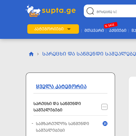
22
169
57
2
196
24
89
7
60
% SALE
ᲙᲐᲢᲔᲒᲝᲠᲘᲔᲑᲘ
ᲛᲗᲐᲕᲐᲠᲘ
ᲐᲥᲪᲘᲔᲑᲘ
B
ᲡᲐᲠᲔᲪᲮᲘ ᲓᲐ ᲡᲐᲬᲛᲔᲜᲓᲘ ᲡᲐᲨᲣᲐᲚᲔᲑ
ᲧᲕᲔᲚᲐ ᲙᲐᲢᲔᲒᲝᲠᲘᲐ
ᲡᲐᲠᲔᲪᲮᲘ ᲓᲐ ᲡᲐᲬᲛᲔᲜᲓᲘ
ᲡᲐᲨᲣᲐᲚᲔᲑᲔᲑᲘ
ᲡᲐᲛᲖᲐᲠᲔᲣᲚᲝᲡ ᲡᲐᲬᲛᲔᲜᲓᲘ
31
ᲡᲐᲨᲣᲐᲚᲔᲑᲔᲑᲘ