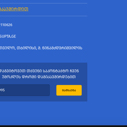
ᲘᲙᲐᲕᲨᲘᲠᲓᲘᲗ
2110626
SUPTA.GE
ᲗᲕᲔᲚᲝ, ᲗᲑᲘᲚᲘᲡᲘ, Მ. ᲬᲘᲜᲐᲛᲫᲦᲕᲠᲘᲨᲕᲘᲚᲘᲡ
ᲓᲐᲒᲕᲘᲢᲝᲕᲔᲗ ᲗᲥᲕᲔᲜᲘ ᲡᲐᲙᲝᲜᲢᲐᲥᲢᲝ ᲩᲕᲔᲜ
ᲣᲛᲝᲙᲚᲔᲡ ᲓᲠᲝᲨᲘ ᲓᲐᲒᲘᲙᲐᲕᲨᲘᲠᲓᲔᲑᲘᲗ
ᲒᲐᲒᲖᲐᲕᲜᲐ