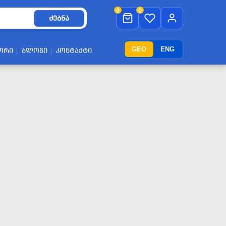
0
0
ᲫᲔᲑᲜᲐ
GEO
ENG
ᲝᲠᲘ
ᲑᲚᲝᲒᲘ
ᲙᲝᲜᲢᲐᲥᲢᲘ