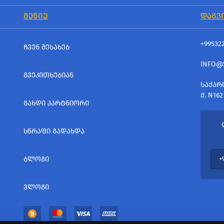
ᲛᲔᲜᲘᲣ
ᲓᲐᲒᲕ
+99532
ᲩᲕᲔᲜ ᲨᲔᲡᲐᲮᲔᲑ
INFO@
ᲒᲕᲔᲙᲘᲗᲮᲔᲑᲘᲐᲜ
ᲡᲐᲥᲐᲠ
Ქ. N162
ᲒᲐᲮᲓᲘ ᲞᲐᲠᲢᲜᲘᲝᲠᲘ
ᲡᲬᲠᲐᲤᲘ ᲒᲐᲓᲐᲮᲓᲐ
ᲑᲚᲝᲒᲘ
ᲕᲚᲝᲒᲘ