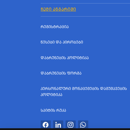
ᲩᲔᲛᲘ ᲐᲜᲒᲐᲠᲘᲨᲘ
ᲠᲔᲒᲘᲡᲢᲠᲐᲪᲘᲐ
ᲬᲔᲡᲔᲑᲘ ᲓᲐ ᲞᲘᲠᲝᲑᲔᲑᲘ
ᲓᲐᲑᲠᲣᲜᲔᲑᲘᲡ ᲞᲝᲚᲘᲢᲘᲙᲐ
ᲓᲐᲑᲠᲣᲜᲔᲑᲘᲡ ᲤᲝᲠᲛᲐ
ᲞᲔᲠᲡᲝᲜᲐᲚᲣᲠᲘ ᲛᲝᲜᲐᲪᲔᲛᲔᲑᲘᲡ ᲓᲐᲛᲣᲨᲐᲕᲔᲑᲘᲡ
ᲞᲝᲚᲘᲢᲘᲙᲐ
ᲡᲐᲘᲢᲘᲡ ᲠᲣᲙᲐ