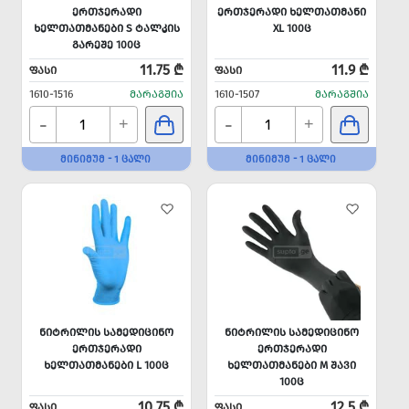
ᲔᲠᲗᲯᲔᲠᲐᲓᲘ
ᲔᲠᲗᲯᲔᲠᲐᲓᲘ ᲮᲔᲚᲗᲐᲗᲛᲐᲜᲘ
ᲮᲔᲚᲗᲐᲗᲛᲐᲜᲔᲑᲘ S ᲢᲐᲚᲙᲘᲡ
XL 100Ც
ᲒᲐᲠᲔᲨᲔ 100Ც
11.75 ₾
11.9 ₾
ᲤᲐᲡᲘ
ᲤᲐᲡᲘ
1610-1516
ᲛᲐᲠᲐᲒᲨᲘᲐ
1610-1507
ᲛᲐᲠᲐᲒᲨᲘᲐ
-
-
+
+
ᲛᲘᲜᲘᲛᲣᲛ - 1 ᲪᲐᲚᲘ
ᲛᲘᲜᲘᲛᲣᲛ - 1 ᲪᲐᲚᲘ
ᲜᲘᲢᲠᲘᲚᲘᲡ ᲡᲐᲛᲔᲓᲘᲪᲘᲜᲝ
ᲜᲘᲢᲠᲘᲚᲘᲡ ᲡᲐᲛᲔᲓᲘᲪᲘᲜᲝ
ᲔᲠᲗᲯᲔᲠᲐᲓᲘ
ᲔᲠᲗᲯᲔᲠᲐᲓᲘ
ᲮᲔᲚᲗᲐᲗᲛᲐᲜᲔᲑᲘ L 100Ც
ᲮᲔᲚᲗᲐᲗᲛᲐᲜᲔᲑᲘ M ᲨᲐᲕᲘ
100Ც
10.75 ₾
12.5 ₾
ᲤᲐᲡᲘ
ᲤᲐᲡᲘ