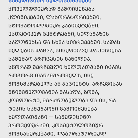
ᲡᲐᲛᲔᲓᲘᲪᲘᲜᲝ ᲮᲔᲚᲗᲐᲗᲛᲐᲜᲔᲑᲘ
ᲧᲝᲕᲔᲚᲓᲦᲘᲣᲠᲐᲓ ᲒᲐᲛᲝᲘᲧᲔᲜᲔᲑᲐ
ᲙᲚᲘᲜᲘᲙᲔᲑᲨᲘ, ᲚᲐᲑᲝᲠᲐᲢᲝᲠᲘᲔᲑᲨᲘ,
ᲡᲢᲝᲛᲐᲢᲝᲚᲝᲒᲘᲣᲠ ᲙᲐᲑᲘᲜᲔᲢᲔᲑᲨᲘ,
ᲔᲡᲗᲔᲢᲘᲙᲣᲠ ᲪᲔᲜᲢᲠᲔᲑᲨᲘ, ᲡᲘᲚᲐᲛᲐᲖᲘᲡ
ᲡᲐᲚᲝᲜᲔᲑᲡᲐ ᲓᲐ ᲡᲮᲕᲐ ᲡᲘᲕᲠᲪᲔᲔᲑᲨᲘ, ᲡᲐᲓᲐᲪ
ᲮᲔᲚᲔᲑᲘᲡ ᲓᲐᲪᲕᲐ, ᲡᲘᲡᲣᲤᲗᲐᲕᲔ ᲓᲐ ᲰᲘᲒᲘᲔᲜᲐ
ᲡᲐᲛᲣᲨᲐᲝ ᲞᲠᲝᲪᲔᲡᲘᲡ ᲜᲐᲬᲘᲚᲘᲐ.
ᲡᲬᲝᲠᲐᲓ ᲨᲔᲠᲩᲔᲣᲚᲘ ᲮᲔᲚᲗᲐᲗᲛᲐᲜᲘ ᲘᲪᲐᲕᲡ
ᲠᲝᲒᲝᲠᲪ ᲗᲐᲜᲐᲛᲨᲠᲝᲛᲔᲚᲡ, ᲘᲡᲔ
ᲛᲝᲛᲮᲛᲐᲠᲔᲑᲔᲚᲡ ᲐᲜ ᲞᲐᲪᲘᲔᲜᲢᲡ. ᲐᲠᲩᲔᲕᲘᲡᲐᲡ
ᲛᲜᲘᲨᲕᲜᲔᲚᲝᲕᲐᲜᲘᲐ ᲛᲐᲡᲐᲚᲐ, ᲖᲝᲛᲐ,
ᲙᲝᲛᲤᲝᲠᲢᲘ, ᲛᲒᲠᲫᲜᲝᲑᲔᲚᲝᲑᲐ ᲓᲐ ᲘᲡ, ᲠᲐ
ᲢᲘᲞᲘᲡ ᲡᲐᲛᲣᲨᲐᲝᲨᲘ ᲒᲐᲛᲝᲘᲧᲔᲜᲔᲑᲐ
ᲮᲔᲚᲗᲐᲗᲛᲐᲜᲘ — ᲡᲐᲛᲔᲓᲘᲪᲘᲜᲝ
ᲞᲠᲝᲪᲔᲓᲣᲠᲐᲨᲘ, ᲙᲝᲡᲛᲔᲢᲝᲚᲝᲒᲘᲣᲠ
ᲛᲝᲛᲡᲐᲮᲣᲠᲔᲑᲐᲨᲘ, ᲚᲐᲑᲝᲠᲐᲢᲝᲠᲘᲣᲚ