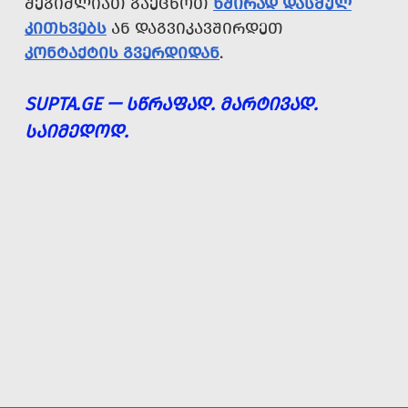
ᲨᲔᲒᲘᲫᲚᲘᲐᲗ ᲒᲐᲔᲪᲜᲝᲗ
ᲮᲨᲘᲠᲐᲓ ᲓᲐᲡᲛᲣᲚ
ᲙᲘᲗᲮᲕᲔᲑᲡ
ᲐᲜ ᲓᲐᲒᲕᲘᲙᲐᲕᲨᲘᲠᲓᲔᲗ
ᲙᲝᲜᲢᲐᲥᲢᲘᲡ ᲒᲕᲔᲠᲓᲘᲓᲐᲜ
.
SUPTA.GE — ᲡᲬᲠᲐᲤᲐᲓ. ᲛᲐᲠᲢᲘᲕᲐᲓ.
ᲡᲐᲘᲛᲔᲓᲝᲓ.