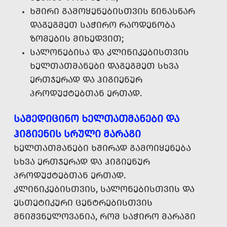
ᲮᲨᲘᲠᲘ ᲒᲐᲛᲝᲧᲔᲜᲔᲑᲘᲡᲗᲕᲘᲡ ᲬᲘᲜᲐᲡᲬᲐᲠ
ᲓᲐᲒᲔᲒᲛᲔᲗ ᲡᲐᲭᲘᲠᲝ ᲠᲐᲝᲓᲔᲜᲝᲑᲐ
ᲖᲝᲛᲔᲑᲘᲡ ᲛᲘᲮᲔᲓᲕᲘᲗ;
ᲡᲐᲚᲝᲜᲔᲑᲘᲡᲐ ᲓᲐ ᲙᲚᲘᲜᲘᲙᲔᲑᲘᲡᲗᲕᲘᲡ
ᲮᲔᲚᲗᲐᲗᲛᲐᲜᲔᲑᲘ ᲓᲐᲒᲔᲒᲛᲔᲗ ᲡᲮᲕᲐ
ᲔᲠᲗᲯᲔᲠᲐᲓ ᲓᲐ ᲰᲘᲒᲘᲔᲜᲣᲠ
ᲞᲠᲝᲓᲣᲥᲢᲔᲑᲗᲐᲜ ᲔᲠᲗᲐᲓ.
ᲡᲐᲛᲔᲓᲘᲪᲘᲜᲝ ᲮᲔᲚᲗᲐᲗᲛᲐᲜᲔᲑᲘ ᲓᲐ
ᲰᲘᲒᲘᲔᲜᲘᲡ ᲡᲠᲣᲚᲘ ᲛᲐᲠᲐᲒᲘ
ᲮᲔᲚᲗᲐᲗᲛᲐᲜᲔᲑᲘ ᲮᲨᲘᲠᲐᲓ ᲒᲐᲛᲝᲘᲧᲔᲜᲔᲑᲐ
ᲡᲮᲕᲐ ᲔᲠᲗᲯᲔᲠᲐᲓ ᲓᲐ ᲰᲘᲒᲘᲔᲜᲣᲠ
ᲞᲠᲝᲓᲣᲥᲢᲔᲑᲗᲐᲜ ᲔᲠᲗᲐᲓ.
ᲙᲚᲘᲜᲘᲙᲔᲑᲘᲡᲗᲕᲘᲡ, ᲡᲐᲚᲝᲜᲔᲑᲘᲡᲗᲕᲘᲡ ᲓᲐ
ᲔᲡᲗᲔᲢᲘᲙᲣᲠᲘ ᲪᲔᲜᲢᲠᲔᲑᲘᲡᲗᲕᲘᲡ
ᲛᲜᲘᲨᲕᲜᲔᲚᲝᲕᲐᲜᲘᲐ, ᲠᲝᲛ ᲡᲐᲭᲘᲠᲝ ᲛᲐᲠᲐᲒᲘ