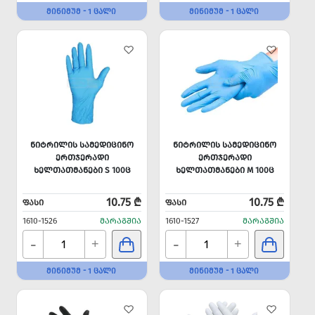
ᲛᲘᲜᲘᲛᲣᲛ - 1 ᲪᲐᲚᲘ
ᲛᲘᲜᲘᲛᲣᲛ - 1 ᲪᲐᲚᲘ
ᲜᲘᲢᲠᲘᲚᲘᲡ ᲡᲐᲛᲔᲓᲘᲪᲘᲜᲝ
ᲜᲘᲢᲠᲘᲚᲘᲡ ᲡᲐᲛᲔᲓᲘᲪᲘᲜᲝ
ᲔᲠᲗᲯᲔᲠᲐᲓᲘ
ᲔᲠᲗᲯᲔᲠᲐᲓᲘ
ᲮᲔᲚᲗᲐᲗᲛᲐᲜᲔᲑᲘ S 100Ც
ᲮᲔᲚᲗᲐᲗᲛᲐᲜᲔᲑᲘ M 100Ც
10.75 ₾
10.75 ₾
ᲤᲐᲡᲘ
ᲤᲐᲡᲘ
1610-1526
ᲛᲐᲠᲐᲒᲨᲘᲐ
1610-1527
ᲛᲐᲠᲐᲒᲨᲘᲐ
-
-
+
+
ᲛᲘᲜᲘᲛᲣᲛ - 1 ᲪᲐᲚᲘ
ᲛᲘᲜᲘᲛᲣᲛ - 1 ᲪᲐᲚᲘ