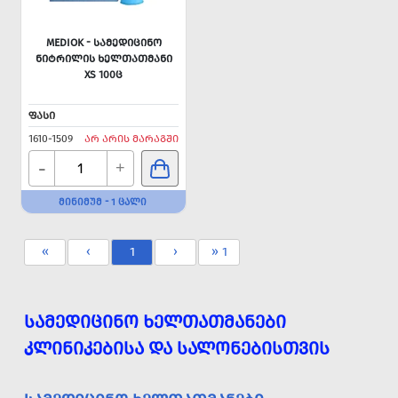
MEDIOK - ᲡᲐᲛᲔᲓᲘᲪᲘᲜᲝ
ᲜᲘᲢᲠᲘᲚᲘᲡ ᲮᲔᲚᲗᲐᲗᲛᲐᲜᲘ
XS 100Ც
ᲤᲐᲡᲘ
1610-1509
ᲐᲠ ᲐᲠᲘᲡ ᲛᲐᲠᲐᲒᲨᲘ
-
+
ᲛᲘᲜᲘᲛᲣᲛ - 1 ᲪᲐᲚᲘ
«
‹
1
›
» 1
ᲡᲐᲛᲔᲓᲘᲪᲘᲜᲝ ᲮᲔᲚᲗᲐᲗᲛᲐᲜᲔᲑᲘ
ᲙᲚᲘᲜᲘᲙᲔᲑᲘᲡᲐ ᲓᲐ ᲡᲐᲚᲝᲜᲔᲑᲘᲡᲗᲕᲘᲡ