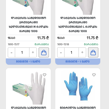
ᲚᲐᲢᲔᲥᲡᲘᲡ ᲡᲐᲛᲔᲓᲘᲪᲘᲜᲝ
ᲚᲐᲢᲔᲥᲡᲘᲡ ᲡᲐᲛᲔᲓᲘᲪᲘᲜᲝ
ᲔᲠᲗᲯᲔᲠᲐᲓᲘ
ᲔᲠᲗᲯᲔᲠᲐᲓᲘ
ᲮᲔᲚᲗᲐᲗᲛᲐᲜᲔᲑᲘ M ᲢᲐᲚᲙᲘᲡ
ᲮᲔᲚᲗᲐᲗᲛᲐᲜᲔᲑᲘ L ᲢᲐᲚᲙᲘᲡ
ᲒᲐᲠᲔᲨᲔ 100Ც
ᲒᲐᲠᲔᲨᲔ 100Ც
11.75 ₾
11.75 ₾
ᲤᲐᲡᲘ
ᲤᲐᲡᲘ
1610-1517
ᲛᲐᲠᲐᲒᲨᲘᲐ
1610-1518
ᲛᲐᲠᲐᲒᲨᲘᲐ
-
-
+
+
ᲛᲘᲜᲘᲛᲣᲛ - 1 ᲪᲐᲚᲘ
ᲛᲘᲜᲘᲛᲣᲛ - 1 ᲪᲐᲚᲘ
ᲚᲐᲢᲔᲥᲡᲘᲡ ᲡᲐᲛᲔᲓᲘᲪᲘᲜᲝ
ᲜᲘᲢᲠᲘᲚᲘᲡ ᲡᲐᲛᲔᲓᲘᲪᲘᲜᲝ