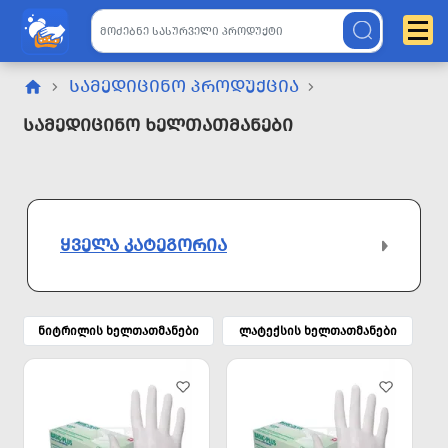
ᲡᲐᲛᲔᲓᲘᲪᲘᲜᲝ ᲞᲠᲝᲓᲣᲥᲪᲘᲐ
Სამედიცინო Ხელთათმანები
ᲧᲕᲔᲚᲐ ᲙᲐᲢᲔᲒᲝᲠᲘᲐ
ნიტრილის ხელთათმანები
ლატექსის ხელთათმანები