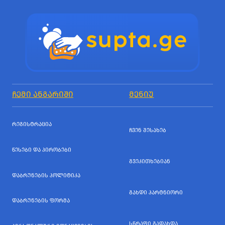
ᲩᲔᲛᲘ ᲐᲜᲒᲐᲠᲘᲨᲘ
ᲛᲔᲜᲘᲣ
ᲠᲔᲒᲘᲡᲢᲠᲐᲪᲘᲐ
ᲩᲕᲔᲜ ᲨᲔᲡᲐᲮᲔᲑ
ᲬᲔᲡᲔᲑᲘ ᲓᲐ ᲞᲘᲠᲝᲑᲔᲑᲘ
ᲒᲕᲔᲙᲘᲗᲮᲔᲑᲘᲐᲜ
ᲓᲐᲑᲠᲣᲜᲔᲑᲘᲡ ᲞᲝᲚᲘᲢᲘᲙᲐ
ᲒᲐᲮᲓᲘ ᲞᲐᲠᲢᲜᲘᲝᲠᲘ
ᲓᲐᲑᲠᲣᲜᲔᲑᲘᲡ ᲤᲝᲠᲛᲐ
ᲡᲬᲠᲐᲤᲘ ᲒᲐᲓᲐᲮᲓᲐ