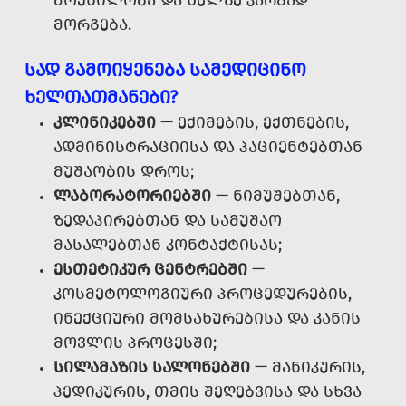
ᲛᲝᲥᲜᲘᲚᲝᲑᲐ ᲓᲐ ᲮᲔᲚᲖᲔ ᲙᲐᲠᲒᲐᲓ
ᲛᲝᲠᲒᲔᲑᲐ.
ᲡᲐᲓ ᲒᲐᲛᲝᲘᲧᲔᲜᲔᲑᲐ ᲡᲐᲛᲔᲓᲘᲪᲘᲜᲝ
ᲮᲔᲚᲗᲐᲗᲛᲐᲜᲔᲑᲘ?
ᲙᲚᲘᲜᲘᲙᲔᲑᲨᲘ
— ᲔᲥᲘᲛᲔᲑᲘᲡ, ᲔᲥᲗᲜᲔᲑᲘᲡ,
ᲐᲓᲛᲘᲜᲘᲡᲢᲠᲐᲪᲘᲘᲡᲐ ᲓᲐ ᲞᲐᲪᲘᲔᲜᲢᲔᲑᲗᲐᲜ
ᲛᲣᲨᲐᲝᲑᲘᲡ ᲓᲠᲝᲡ;
ᲚᲐᲑᲝᲠᲐᲢᲝᲠᲘᲔᲑᲨᲘ
— ᲜᲘᲛᲣᲨᲔᲑᲗᲐᲜ,
ᲖᲔᲓᲐᲞᲘᲠᲔᲑᲗᲐᲜ ᲓᲐ ᲡᲐᲛᲣᲨᲐᲝ
ᲛᲐᲡᲐᲚᲔᲑᲗᲐᲜ ᲙᲝᲜᲢᲐᲥᲢᲘᲡᲐᲡ;
ᲔᲡᲗᲔᲢᲘᲙᲣᲠ ᲪᲔᲜᲢᲠᲔᲑᲨᲘ
—
ᲙᲝᲡᲛᲔᲢᲝᲚᲝᲒᲘᲣᲠᲘ ᲞᲠᲝᲪᲔᲓᲣᲠᲔᲑᲘᲡ,
ᲘᲜᲔᲥᲪᲘᲣᲠᲘ ᲛᲝᲛᲡᲐᲮᲣᲠᲔᲑᲘᲡᲐ ᲓᲐ ᲙᲐᲜᲘᲡ
ᲛᲝᲕᲚᲘᲡ ᲞᲠᲝᲪᲔᲡᲨᲘ;
ᲡᲘᲚᲐᲛᲐᲖᲘᲡ ᲡᲐᲚᲝᲜᲔᲑᲨᲘ
— ᲛᲐᲜᲘᲙᲣᲠᲘᲡ,
ᲞᲔᲓᲘᲙᲣᲠᲘᲡ, ᲗᲛᲘᲡ ᲨᲔᲦᲔᲑᲕᲘᲡᲐ ᲓᲐ ᲡᲮᲕᲐ