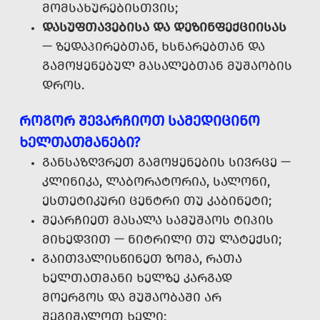
ᲛᲝᲛᲡᲐᲮᲣᲠᲔᲑᲘᲡᲗᲕᲘᲡ;
ᲓᲐᲡᲣᲤᲗᲐᲕᲔᲑᲘᲡᲐ ᲓᲐ ᲓᲔᲖᲘᲜᲤᲔᲥᲪᲘᲘᲡᲐᲡ
— ᲖᲔᲓᲐᲞᲘᲠᲔᲑᲗᲐᲜ, ᲮᲡᲜᲐᲠᲔᲑᲗᲐᲜ ᲓᲐ
ᲒᲐᲛᲝᲧᲔᲜᲔᲑᲣᲚ ᲛᲐᲡᲐᲚᲔᲑᲗᲐᲜ ᲛᲣᲨᲐᲝᲑᲘᲡ
ᲓᲠᲝᲡ.
ᲠᲝᲒᲝᲠ ᲨᲔᲕᲐᲠᲩᲘᲝᲗ ᲡᲐᲛᲔᲓᲘᲪᲘᲜᲝ
ᲮᲔᲚᲗᲐᲗᲛᲐᲜᲔᲑᲘ?
ᲒᲐᲜᲡᲐᲖᲦᲕᲠᲔᲗ ᲒᲐᲛᲝᲧᲔᲜᲔᲑᲘᲡ ᲡᲘᲕᲠᲪᲔ —
ᲙᲚᲘᲜᲘᲙᲐ, ᲚᲐᲑᲝᲠᲐᲢᲝᲠᲘᲐ, ᲡᲐᲚᲝᲜᲘ,
ᲔᲡᲗᲔᲢᲘᲙᲣᲠᲘ ᲪᲔᲜᲢᲠᲘ ᲗᲣ ᲙᲐᲑᲘᲜᲔᲢᲘ;
ᲨᲔᲐᲠᲩᲘᲔᲗ ᲛᲐᲡᲐᲚᲐ ᲡᲐᲛᲣᲨᲐᲝᲡ ᲢᲘᲞᲘᲡ
ᲛᲘᲮᲔᲓᲕᲘᲗ — ᲜᲘᲢᲠᲘᲚᲘ ᲗᲣ ᲚᲐᲢᲔᲥᲡᲘ;
ᲒᲐᲘᲗᲕᲐᲚᲘᲡᲬᲘᲜᲔᲗ ᲖᲝᲛᲐ, ᲠᲐᲗᲐ
ᲮᲔᲚᲗᲐᲗᲛᲐᲜᲘ ᲮᲔᲚᲖᲔ ᲙᲐᲠᲒᲐᲓ
ᲛᲝᲔᲠᲒᲝᲡ ᲓᲐ ᲛᲣᲨᲐᲝᲑᲐᲨᲘ ᲐᲠ
ᲨᲔᲒᲘᲨᲐᲚᲝᲗ ᲮᲔᲚᲘ;