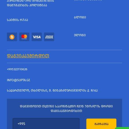
ᲞᲔᲠᲡᲝᲜᲐᲚᲣᲠᲘ ᲛᲝᲜᲐᲪᲔᲛᲔᲑᲘᲡ
ᲓᲐᲛᲣᲨᲐᲕᲔᲑᲘᲡ ᲞᲝᲚᲘᲢᲘᲙᲐ
ᲑᲚᲝᲒᲘ
ᲡᲐᲘᲢᲘᲡ ᲠᲣᲙᲐ
ᲕᲚᲝᲒᲘ
ᲓᲐᲒᲕᲘᲙᲐᲕᲨᲘᲠᲓᲘᲗ
+995322110626
INFO@SUPTA.GE
ᲡᲐᲥᲐᲠᲗᲕᲔᲚᲝ, ᲗᲑᲘᲚᲘᲡᲘ, Მ. ᲬᲘᲜᲐᲛᲫᲦᲕᲠᲘᲨᲕᲘᲚᲘᲡ Ქ. N162
ᲓᲐᲒᲕᲘᲢᲝᲕᲔᲗ ᲗᲥᲕᲔᲜᲘ ᲡᲐᲙᲝᲜᲢᲐᲥᲢᲝ ᲩᲕᲔᲜ ᲣᲛᲝᲙᲚᲔᲡ ᲓᲠᲝᲨᲘ
ᲓᲐᲒᲘᲙᲐᲕᲨᲘᲠᲓᲔᲑᲘᲗ
ᲒᲐᲒᲖᲐᲕᲜᲐ