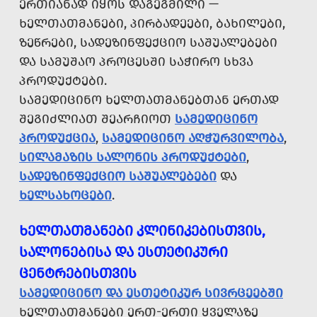
ᲔᲠᲗᲘᲐᲜᲐᲓ ᲘᲧᲝᲡ ᲓᲐᲒᲔᲒᲛᲘᲚᲘ —
ᲮᲔᲚᲗᲐᲗᲛᲐᲜᲔᲑᲘ, ᲞᲘᲠᲑᲐᲓᲔᲔᲑᲘ, ᲑᲐᲮᲘᲚᲔᲑᲘ,
ᲖᲔᲬᲠᲔᲑᲘ, ᲡᲐᲓᲔᲖᲘᲜᲤᲔᲥᲪᲘᲝ ᲡᲐᲨᲣᲐᲚᲔᲑᲔᲑᲘ
ᲓᲐ ᲡᲐᲛᲣᲨᲐᲝ ᲞᲠᲝᲪᲔᲡᲨᲘ ᲡᲐᲭᲘᲠᲝ ᲡᲮᲕᲐ
ᲞᲠᲝᲓᲣᲥᲢᲔᲑᲘ.
ᲡᲐᲛᲔᲓᲘᲪᲘᲜᲝ ᲮᲔᲚᲗᲐᲗᲛᲐᲜᲔᲑᲗᲐᲜ ᲔᲠᲗᲐᲓ
ᲨᲔᲒᲘᲫᲚᲘᲐᲗ ᲨᲔᲐᲠᲩᲘᲝᲗ
ᲡᲐᲛᲔᲓᲘᲪᲘᲜᲝ
ᲞᲠᲝᲓᲣᲥᲪᲘᲐ
,
ᲡᲐᲛᲔᲓᲘᲪᲘᲜᲝ ᲐᲦᲭᲣᲠᲕᲘᲚᲝᲑᲐ
,
ᲡᲘᲚᲐᲛᲐᲖᲘᲡ ᲡᲐᲚᲝᲜᲘᲡ ᲞᲠᲝᲓᲣᲥᲢᲔᲑᲘ
,
ᲡᲐᲓᲔᲖᲘᲜᲤᲔᲥᲪᲘᲝ ᲡᲐᲨᲣᲐᲚᲔᲑᲔᲑᲘ
ᲓᲐ
ᲮᲔᲚᲡᲐᲮᲝᲪᲔᲑᲘ
.
ᲮᲔᲚᲗᲐᲗᲛᲐᲜᲔᲑᲘ ᲙᲚᲘᲜᲘᲙᲔᲑᲘᲡᲗᲕᲘᲡ,
ᲡᲐᲚᲝᲜᲔᲑᲘᲡᲐ ᲓᲐ ᲔᲡᲗᲔᲢᲘᲙᲣᲠᲘ
ᲪᲔᲜᲢᲠᲔᲑᲘᲡᲗᲕᲘᲡ
ᲡᲐᲛᲔᲓᲘᲪᲘᲜᲝ ᲓᲐ ᲔᲡᲗᲔᲢᲘᲙᲣᲠ ᲡᲘᲕᲠᲪᲔᲔᲑᲨᲘ
ᲮᲔᲚᲗᲐᲗᲛᲐᲜᲔᲑᲘ ᲔᲠᲗ-ᲔᲠᲗᲘ ᲧᲕᲔᲚᲐᲖᲔ