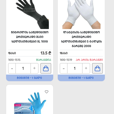
ᲜᲘᲢᲠᲘᲚᲘᲡ ᲡᲐᲛᲔᲓᲘᲪᲘᲜᲝ
ᲚᲐᲢᲔᲥᲡᲘᲡ ᲡᲐᲛᲔᲓᲘᲪᲘᲜᲝ
ᲔᲠᲗᲯᲔᲠᲐᲓᲘ ᲨᲐᲕᲘ
ᲔᲠᲗᲯᲔᲠᲐᲓᲘ
ᲮᲔᲚᲗᲐᲗᲛᲐᲜᲔᲑᲘ XL 100Ც
ᲮᲔᲚᲗᲐᲗᲛᲐᲜᲔᲑᲘ S ᲢᲐᲚᲙᲘᲡ
ᲒᲐᲠᲔᲨᲔ 200Ც
13.5 ₾
ᲤᲐᲡᲘ
ᲤᲐᲡᲘ
1610-1515
ᲛᲐᲠᲐᲒᲨᲘᲐ
1610-1519
ᲐᲠ ᲐᲠᲘᲡ ᲛᲐᲠᲐᲒᲨᲘ
-
-
+
+
ᲛᲘᲜᲘᲛᲣᲛ - 1 ᲪᲐᲚᲘ
ᲛᲘᲜᲘᲛᲣᲛ - 1 ᲪᲐᲚᲘ