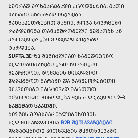
ᲮᲨᲘᲠᲐᲓ ᲛᲝᲮᲛᲐᲠᲔᲑᲐᲓᲘ ᲞᲠᲝᲓᲣᲥᲢᲘᲐ. ᲛᲐᲗᲘ
ᲛᲐᲠᲐᲒᲘ ᲡᲬᲠᲐᲤᲐᲓ ᲘᲬᲣᲠᲔᲑᲐ,
ᲒᲐᲜᲡᲐᲙᲣᲗᲠᲔᲑᲘᲗ ᲛᲐᲨᲘᲜ, ᲠᲝᲪᲐ ᲡᲘᲕᲠᲪᲔᲨᲘ
ᲠᲐᲛᲓᲔᲜᲘᲛᲔ ᲗᲐᲜᲐᲛᲨᲠᲝᲛᲔᲚᲘ ᲛᲣᲨᲐᲝᲑᲡ ᲐᲜ
ᲞᲠᲝᲪᲔᲓᲣᲠᲔᲑᲘ ᲧᲝᲕᲔᲚᲓᲦᲘᲣᲠᲐᲓ
ᲢᲐᲠᲓᲔᲑᲐ.
SUPTA.GE
-ᲖᲔ ᲨᲔᲒᲘᲫᲚᲘᲐᲗ ᲡᲐᲛᲔᲓᲘᲪᲘᲜᲝ
ᲮᲔᲚᲗᲐᲗᲛᲐᲜᲔᲑᲘ ᲔᲠᲗ ᲡᲘᲕᲠᲪᲔᲨᲘ
ᲨᲔᲐᲠᲩᲘᲝᲗ, ᲖᲝᲛᲔᲑᲘᲡ ᲛᲘᲮᲔᲓᲕᲘᲗ
ᲓᲐᲒᲔᲒᲛᲝᲗ ᲛᲐᲠᲐᲒᲘ ᲓᲐ ᲒᲐᲜᲛᲔᲝᲠᲔᲑᲘᲗᲘ
ᲨᲔᲙᲕᲔᲗᲔᲑᲘ ᲛᲐᲠᲢᲘᲕᲐᲓ ᲛᲐᲠᲗᲝᲗ.
ᲗᲑᲘᲚᲘᲡᲨᲘ ᲛᲘᲬᲝᲓᲔᲑᲐ ᲨᲔᲡᲐᲫᲚᲔᲑᲔᲚᲘᲐ
2–3
ᲡᲐᲛᲣᲨᲐᲝ ᲡᲐᲐᲗᲨᲘ.
ᲑᲘᲖᲜᲔᲡ ᲛᲝᲛᲮᲛᲐᲠᲔᲑᲚᲔᲑᲘᲡᲗᲕᲘᲡ
ᲮᲔᲚᲛᲘᲡᲐᲬᲕᲓᲝᲛᲘᲐ
B2B ᲨᲔᲗᲐᲕᲐᲖᲔᲑᲔᲑᲘ
.
ᲓᲐᲛᲐᲢᲔᲑᲘᲗᲘ ᲙᲘᲗᲮᲕᲔᲑᲘᲡ ᲨᲔᲛᲗᲮᲕᲔᲕᲐᲨᲘ