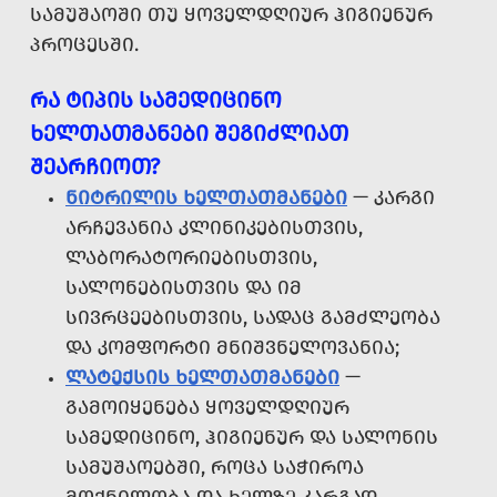
ᲡᲐᲛᲣᲨᲐᲝᲨᲘ ᲗᲣ ᲧᲝᲕᲔᲚᲓᲦᲘᲣᲠ ᲰᲘᲒᲘᲔᲜᲣᲠ
ᲞᲠᲝᲪᲔᲡᲨᲘ.
ᲠᲐ ᲢᲘᲞᲘᲡ ᲡᲐᲛᲔᲓᲘᲪᲘᲜᲝ
ᲮᲔᲚᲗᲐᲗᲛᲐᲜᲔᲑᲘ ᲨᲔᲒᲘᲫᲚᲘᲐᲗ
ᲨᲔᲐᲠᲩᲘᲝᲗ?
ᲜᲘᲢᲠᲘᲚᲘᲡ ᲮᲔᲚᲗᲐᲗᲛᲐᲜᲔᲑᲘ
— ᲙᲐᲠᲒᲘ
ᲐᲠᲩᲔᲕᲐᲜᲘᲐ ᲙᲚᲘᲜᲘᲙᲔᲑᲘᲡᲗᲕᲘᲡ,
ᲚᲐᲑᲝᲠᲐᲢᲝᲠᲘᲔᲑᲘᲡᲗᲕᲘᲡ,
ᲡᲐᲚᲝᲜᲔᲑᲘᲡᲗᲕᲘᲡ ᲓᲐ ᲘᲛ
ᲡᲘᲕᲠᲪᲔᲔᲑᲘᲡᲗᲕᲘᲡ, ᲡᲐᲓᲐᲪ ᲒᲐᲛᲫᲚᲔᲝᲑᲐ
ᲓᲐ ᲙᲝᲛᲤᲝᲠᲢᲘ ᲛᲜᲘᲨᲕᲜᲔᲚᲝᲕᲐᲜᲘᲐ;
ᲚᲐᲢᲔᲥᲡᲘᲡ ᲮᲔᲚᲗᲐᲗᲛᲐᲜᲔᲑᲘ
—
ᲒᲐᲛᲝᲘᲧᲔᲜᲔᲑᲐ ᲧᲝᲕᲔᲚᲓᲦᲘᲣᲠ
ᲡᲐᲛᲔᲓᲘᲪᲘᲜᲝ, ᲰᲘᲒᲘᲔᲜᲣᲠ ᲓᲐ ᲡᲐᲚᲝᲜᲘᲡ
ᲡᲐᲛᲣᲨᲐᲝᲔᲑᲨᲘ, ᲠᲝᲪᲐ ᲡᲐᲭᲘᲠᲝᲐ