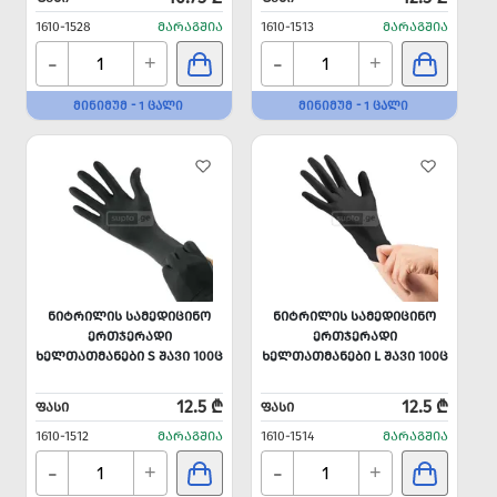
1610-1528
ᲛᲐᲠᲐᲒᲨᲘᲐ
1610-1513
ᲛᲐᲠᲐᲒᲨᲘᲐ
-
-
+
+
ᲛᲘᲜᲘᲛᲣᲛ - 1 ᲪᲐᲚᲘ
ᲛᲘᲜᲘᲛᲣᲛ - 1 ᲪᲐᲚᲘ
ᲜᲘᲢᲠᲘᲚᲘᲡ ᲡᲐᲛᲔᲓᲘᲪᲘᲜᲝ
ᲜᲘᲢᲠᲘᲚᲘᲡ ᲡᲐᲛᲔᲓᲘᲪᲘᲜᲝ
ᲔᲠᲗᲯᲔᲠᲐᲓᲘ
ᲔᲠᲗᲯᲔᲠᲐᲓᲘ
ᲮᲔᲚᲗᲐᲗᲛᲐᲜᲔᲑᲘ S ᲨᲐᲕᲘ 100Ც
ᲮᲔᲚᲗᲐᲗᲛᲐᲜᲔᲑᲘ L ᲨᲐᲕᲘ 100Ც
12.5 ₾
12.5 ₾
ᲤᲐᲡᲘ
ᲤᲐᲡᲘ
1610-1512
ᲛᲐᲠᲐᲒᲨᲘᲐ
1610-1514
ᲛᲐᲠᲐᲒᲨᲘᲐ
-
-
+
+