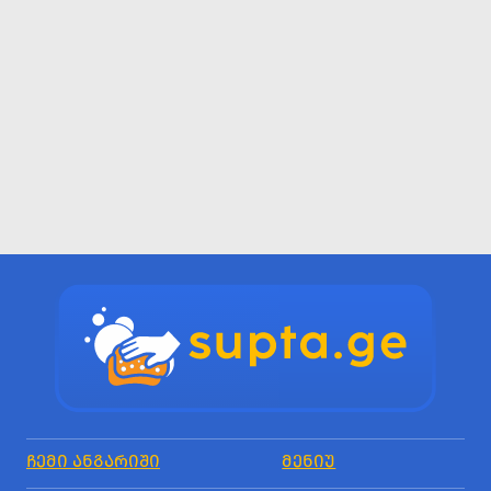
ᲩᲔᲛᲘ ᲐᲜᲒᲐᲠᲘᲨᲘ
ᲛᲔᲜᲘᲣ