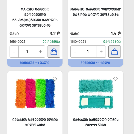
MARGIO-ᲛᲐᲠᲒᲘᲝ
MARGIIO-ᲛᲐᲠᲒᲘᲝ 'ᲓᲔᲚᲤᲘᲜᲘ'
ᲒᲔᲠᲛᲐᲜᲣᲚᲘ
ᲛᲢᲕᲠᲘᲡ ᲢᲘᲚᲝ 30*38ᲡᲛ 3Ც
ᲜᲐᲡᲕᲠᲔᲢᲔᲑᲘᲐᲜᲘ ᲛᲐᲒᲘᲓᲘᲡ
ᲢᲘᲚᲝ 38*38ᲡᲛ 4Ც
3.2 ₾
1.4 ₾
ᲤᲐᲡᲘ
ᲤᲐᲡᲘ
1610-0023
ᲛᲐᲠᲐᲒᲨᲘᲐ
1610-0021
ᲛᲐᲠᲐᲒᲨᲘᲐ
-
-
+
+
ᲛᲘᲜᲘᲛᲣᲛ - 1 ᲪᲐᲚᲘ
ᲛᲘᲜᲘᲛᲣᲛ - 1 ᲪᲐᲚᲘ
ᲘᲐᲢᲐᲙᲘᲡ ᲡᲐᲬᲛᲔᲜᲓᲘ ᲛᲝᲞᲘᲡ
ᲘᲐᲢᲐᲙᲘᲡ ᲡᲐᲬᲛᲔᲜᲓᲘ ᲛᲝᲞᲘᲡ
ᲢᲘᲚᲝ 40ᲡᲛ
ᲢᲘᲚᲝ 50ᲡᲛ