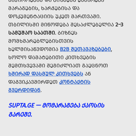
ᲡᲐᲭᲘᲠᲝᲔᲑᲐᲡ ᲓᲐ ᲑᲘᲖᲜᲔᲡᲡ ᲔᲮᲛᲐᲠᲔᲑᲐ
ᲛᲐᲠᲐᲒᲔᲑᲘᲡ, ᲮᲐᲠᲯᲔᲑᲘᲡᲐ ᲓᲐ
ᲓᲝᲙᲣᲛᲔᲜᲢᲐᲪᲘᲘᲡ ᲣᲙᲔᲗ ᲛᲐᲠᲗᲕᲐᲨᲘ.
ᲗᲑᲘᲚᲘᲡᲨᲘ ᲛᲘᲬᲝᲓᲔᲑᲐ ᲨᲔᲡᲐᲫᲚᲔᲑᲔᲚᲘᲐ
2–3
ᲡᲐᲛᲣᲨᲐᲝ ᲡᲐᲐᲗᲨᲘ
. ᲑᲘᲖᲜᲔᲡ
ᲛᲝᲛᲮᲛᲐᲠᲔᲑᲚᲔᲑᲘᲡᲗᲕᲘᲡ
ᲮᲔᲚᲛᲘᲡᲐᲬᲕᲓᲝᲛᲘᲐ
B2B ᲨᲔᲗᲐᲕᲐᲖᲔᲑᲔᲑᲘ
,
ᲮᲝᲚᲝ ᲓᲐᲛᲐᲢᲔᲑᲘᲗᲘ ᲙᲘᲗᲮᲕᲔᲑᲘᲡ
ᲨᲔᲛᲗᲮᲕᲔᲕᲐᲨᲘ ᲨᲔᲒᲘᲫᲚᲘᲐᲗ ᲒᲐᲔᲪᲜᲝᲗ
ᲮᲨᲘᲠᲐᲓ ᲓᲐᲡᲛᲣᲚ ᲙᲘᲗᲮᲕᲔᲑᲡ
ᲐᲜ
ᲓᲐᲒᲕᲘᲙᲐᲕᲨᲘᲠᲓᲔᲗ
ᲙᲝᲜᲢᲐᲥᲢᲘᲡ
ᲒᲕᲔᲠᲓᲘᲓᲐᲜ
.
SUPTA.GE — ᲛᲝᲛᲐᲠᲐᲒᲔᲑᲐ ᲥᲐᲝᲡᲘᲡ
ᲒᲐᲠᲔᲨᲔ.