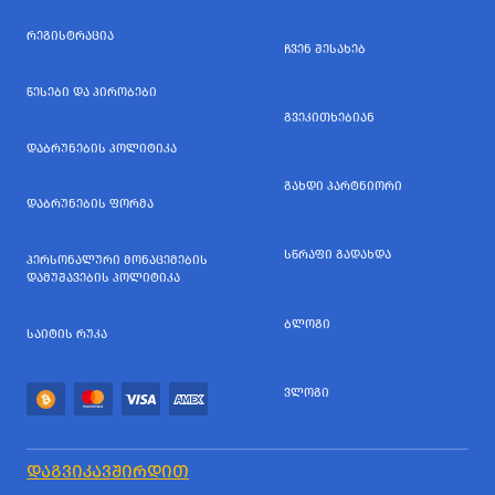
ᲠᲔᲒᲘᲡᲢᲠᲐᲪᲘᲐ
ᲩᲕᲔᲜ ᲨᲔᲡᲐᲮᲔᲑ
ᲬᲔᲡᲔᲑᲘ ᲓᲐ ᲞᲘᲠᲝᲑᲔᲑᲘ
ᲒᲕᲔᲙᲘᲗᲮᲔᲑᲘᲐᲜ
ᲓᲐᲑᲠᲣᲜᲔᲑᲘᲡ ᲞᲝᲚᲘᲢᲘᲙᲐ
ᲒᲐᲮᲓᲘ ᲞᲐᲠᲢᲜᲘᲝᲠᲘ
ᲓᲐᲑᲠᲣᲜᲔᲑᲘᲡ ᲤᲝᲠᲛᲐ
ᲡᲬᲠᲐᲤᲘ ᲒᲐᲓᲐᲮᲓᲐ
ᲞᲔᲠᲡᲝᲜᲐᲚᲣᲠᲘ ᲛᲝᲜᲐᲪᲔᲛᲔᲑᲘᲡ
ᲓᲐᲛᲣᲨᲐᲕᲔᲑᲘᲡ ᲞᲝᲚᲘᲢᲘᲙᲐ
ᲑᲚᲝᲒᲘ
ᲡᲐᲘᲢᲘᲡ ᲠᲣᲙᲐ
ᲕᲚᲝᲒᲘ
ᲓᲐᲒᲕᲘᲙᲐᲕᲨᲘᲠᲓᲘᲗ