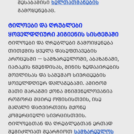
ᲨᲔᲡᲐᲑᲐᲛᲘᲡᲘ
ᲮᲔᲚᲗᲐᲗᲛᲐᲜᲔᲑᲘᲡ
ᲒᲐᲛᲝᲧᲔᲜᲔᲑᲐᲪ.
ᲢᲘᲚᲝᲔᲑᲘ ᲓᲐ ᲦᲠᲣᲑᲚᲔᲑᲘ
ᲧᲝᲕᲔᲚᲓᲦᲘᲣᲠᲘ ᲰᲘᲒᲘᲔᲜᲘᲡ ᲡᲘᲡᲢᲔᲛᲐᲨᲘ
ᲢᲘᲚᲝᲔᲑᲘ ᲓᲐ ᲦᲠᲣᲑᲚᲔᲑᲘ ᲒᲐᲛᲝᲘᲧᲔᲜᲔᲑᲐ
ᲗᲘᲗᲥᲛᲘᲡ ᲧᲕᲔᲚᲐ ᲓᲐᲡᲣᲤᲗᲐᲕᲔᲑᲘᲡ
ᲞᲠᲝᲪᲔᲡᲨᲘ — ᲡᲐᲛᲖᲐᲠᲔᲣᲚᲝᲨᲘ, ᲐᲑᲐᲖᲐᲜᲐᲨᲘ,
ᲘᲐᲢᲐᲙᲘᲡ ᲬᲛᲔᲜᲓᲘᲡᲐᲡ, ᲛᲘᲜᲘᲡ ᲖᲔᲓᲐᲞᲘᲠᲔᲑᲘᲡ
ᲛᲝᲕᲚᲘᲡᲐᲡ ᲓᲐ ᲡᲐᲛᲣᲨᲐᲝ ᲡᲘᲕᲠᲪᲔᲔᲑᲘᲡ
ᲧᲝᲕᲔᲚᲓᲦᲘᲣᲠ ᲓᲐᲚᲐᲒᲔᲑᲐᲨᲘ. ᲐᲛᲘᲢᲝᲛ
ᲛᲐᲗᲘ ᲛᲐᲠᲐᲒᲨᲘ ᲥᲝᲜᲐ ᲛᲜᲘᲨᲕᲜᲔᲚᲝᲕᲐᲜᲘᲐ
ᲠᲝᲒᲝᲠᲪ ᲛᲪᲘᲠᲔ ᲝᲤᲘᲡᲘᲡᲗᲕᲘᲡ, ᲘᲡᲔ
ᲛᲐᲦᲐᲚᲘ ᲓᲐᲢᲕᲘᲠᲗᲕᲘᲡ ᲛᲥᲝᲜᲔ
ᲙᲝᲛᲔᲠᲪᲘᲣᲚᲘ ᲡᲘᲕᲠᲪᲘᲡᲗᲕᲘᲡ.
ᲢᲘᲚᲝᲔᲑᲗᲐᲜ ᲓᲐ ᲦᲠᲣᲑᲚᲔᲑᲗᲐᲜ ᲔᲠᲗᲐᲓ
ᲨᲔᲒᲘᲫᲚᲘᲐᲗ ᲨᲔᲐᲠᲩᲘᲝᲗ
ᲡᲐᲛᲖᲐᲠᲔᲣᲚᲝᲡ