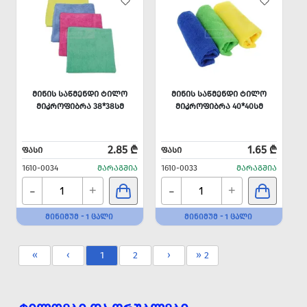
ᲛᲘᲜᲘᲡ ᲡᲐᲬᲛᲔᲜᲓᲘ ᲢᲘᲚᲝ
ᲛᲘᲜᲘᲡ ᲡᲐᲬᲛᲔᲜᲓᲘ ᲢᲘᲚᲝ
ᲛᲘᲙᲠᲝᲤᲘᲑᲠᲐ 38*38ᲡᲛ
ᲛᲘᲙᲠᲝᲤᲘᲑᲠᲐ 40*40ᲡᲛ
2.85 ₾
1.65 ₾
ᲤᲐᲡᲘ
ᲤᲐᲡᲘ
1610-0034
ᲛᲐᲠᲐᲒᲨᲘᲐ
1610-0033
ᲛᲐᲠᲐᲒᲨᲘᲐ
-
-
+
+
ᲛᲘᲜᲘᲛᲣᲛ - 1 ᲪᲐᲚᲘ
ᲛᲘᲜᲘᲛᲣᲛ - 1 ᲪᲐᲚᲘ
«
‹
1
2
›
» 2