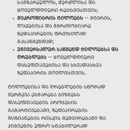
ᲡᲐᲛᲖᲐᲠᲔᲣᲚᲝᲡ, ᲭᲣᲠᲭᲚᲘᲡᲐ ᲓᲐ
ᲧᲝᲕᲔᲚᲓᲦᲘᲣᲠᲘ ᲠᲔᲪᲮᲕᲘᲡᲗᲕᲘᲡ;
ᲛᲘᲙᲠᲝᲤᲘᲑᲠᲘᲡ ᲢᲘᲚᲝᲔᲑᲡ
— ᲛᲢᲕᲠᲘᲡ,
ᲚᲐᲥᲔᲑᲘᲡᲐ ᲓᲐ ᲛᲒᲠᲫᲜᲝᲑᲘᲐᲠᲔ
ᲖᲔᲓᲐᲞᲘᲠᲔᲑᲘᲡ ᲤᲠᲗᲮᲘᲚᲐᲓ
ᲒᲐᲡᲐᲬᲛᲔᲜᲓᲐᲓ;
ᲣᲜᲘᲕᲔᲠᲡᲐᲚᲣᲠ ᲡᲐᲬᲛᲔᲜᲓ ᲢᲘᲚᲝᲔᲑᲡᲐ ᲓᲐ
ᲦᲠᲣᲑᲚᲔᲑᲡ
— ᲧᲝᲕᲔᲚᲓᲦᲘᲣᲠᲘ
ᲓᲐᲡᲣᲤᲗᲐᲕᲔᲑᲘᲡᲐ ᲓᲐ ᲡᲮᲕᲐᲓᲐᲡᲮᲕᲐ
ᲖᲔᲓᲐᲞᲘᲠᲘᲡ ᲛᲝᲕᲚᲘᲡᲗᲕᲘᲡ.
ᲢᲘᲚᲝᲔᲑᲘᲡᲐ ᲓᲐ ᲦᲠᲣᲑᲚᲔᲑᲘᲡ ᲡᲬᲝᲠᲐᲓ
ᲨᲔᲠᲩᲔᲕᲐ ᲔᲮᲛᲐᲠᲔᲑᲐ ᲑᲘᲖᲜᲔᲡᲡ
ᲓᲐᲡᲣᲤᲗᲐᲕᲔᲑᲘᲡ ᲞᲠᲝᲪᲔᲡᲘᲡ
ᲒᲐᲛᲐᲠᲢᲘᲕᲔᲑᲐᲨᲘ, ᲖᲔᲓᲐᲞᲘᲠᲔᲑᲘᲡ
ᲓᲐᲖᲘᲐᲜᲔᲑᲘᲡ ᲠᲘᲡᲙᲘᲡ ᲨᲔᲛᲪᲘᲠᲔᲑᲐᲨᲘ ᲓᲐ
ᲰᲘᲒᲘᲔᲜᲘᲡ ᲣᲤᲠᲝ ᲡᲢᲐᲑᲘᲚᲣᲠᲐᲓ