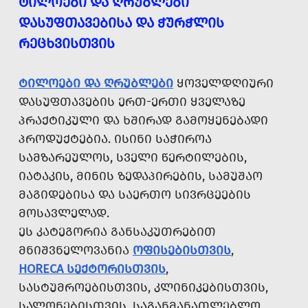
ᲢᲘᲚᲝᲔᲑᲘ ᲓᲐ ᲦᲠᲣᲑᲚᲔᲑᲘ
ᲓᲐᲡᲣᲤᲗᲐᲕᲔᲑᲘᲡᲐ ᲓᲐ ᲭᲣᲠᲭᲚᲘᲡ
ᲠᲔᲪᲮᲕᲘᲡᲗᲕᲘᲡ
ᲢᲘᲚᲝᲔᲑᲘ ᲓᲐ ᲦᲠᲣᲑᲚᲔᲑᲘ
ᲧᲝᲕᲔᲚᲓᲦᲘᲣᲠᲘ
ᲓᲐᲡᲣᲤᲗᲐᲕᲔᲑᲘᲡ ᲔᲠᲗ-ᲔᲠᲗᲘ ᲧᲕᲔᲚᲐᲖᲔ
ᲞᲠᲐᲥᲢᲘᲙᲣᲚᲘ ᲓᲐ ᲮᲨᲘᲠᲐᲓ ᲒᲐᲛᲝᲧᲔᲜᲔᲑᲐᲓᲘ
ᲞᲠᲝᲓᲣᲥᲢᲔᲑᲘᲐ. ᲘᲡᲘᲜᲘ ᲡᲐᲭᲘᲠᲝᲐ
ᲡᲐᲛᲖᲐᲠᲔᲣᲚᲝᲡ, ᲡᲕᲔᲚᲘ ᲬᲔᲠᲢᲘᲚᲔᲑᲘᲡ,
ᲘᲐᲢᲐᲙᲘᲡ, ᲛᲘᲜᲘᲡ ᲖᲔᲓᲐᲞᲘᲠᲔᲑᲘᲡ, ᲡᲐᲛᲣᲨᲐᲝ
ᲛᲐᲒᲘᲓᲔᲑᲘᲡᲐ ᲓᲐ ᲡᲐᲔᲠᲗᲝ ᲡᲘᲕᲠᲪᲔᲔᲑᲘᲡ
ᲛᲝᲡᲐᲕᲚᲔᲚᲐᲓ.
ᲔᲡ ᲙᲐᲢᲔᲒᲝᲠᲘᲐ ᲒᲐᲜᲡᲐᲙᲣᲗᲠᲔᲑᲘᲗ
ᲛᲜᲘᲨᲕᲜᲔᲚᲝᲕᲐᲜᲘᲐ
ᲝᲤᲘᲡᲔᲑᲘᲡᲗᲕᲘᲡ
,
HORECA ᲡᲔᲥᲢᲝᲠᲘᲡᲗᲕᲘᲡ
,
ᲡᲐᲡᲢᲣᲛᲠᲝᲔᲑᲘᲡᲗᲕᲘᲡ, ᲙᲚᲘᲜᲘᲙᲔᲑᲘᲡᲗᲕᲘᲡ,
ᲡᲐᲚᲝᲜᲔᲑᲘᲡᲗᲕᲘᲡ, ᲡᲐᲒᲐᲜᲛᲐᲜᲐᲗᲚᲔᲑᲚᲝ