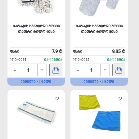
ᲘᲐᲢᲐᲙᲘᲡ ᲡᲐᲬᲛᲔᲜᲓᲘ ᲛᲝᲞᲘᲡ
ᲘᲐᲢᲐᲙᲘᲡ ᲡᲐᲬᲛᲔᲜᲓᲘ ᲛᲝᲞᲘᲡ
ᲗᲔᲗᲠᲘ ᲢᲘᲚᲝ 40ᲡᲛ
ᲗᲔᲗᲠᲘ ᲢᲘᲚᲝ 50ᲡᲛ
7.9 ₾
9.85 ₾
ᲤᲐᲡᲘ
ᲤᲐᲡᲘ
1610-0051
ᲛᲐᲠᲐᲒᲨᲘᲐ
1610-0052
ᲛᲐᲠᲐᲒᲨᲘᲐ
-
-
+
+
ᲛᲘᲜᲘᲛᲣᲛ - 1 ᲪᲐᲚᲘ
ᲛᲘᲜᲘᲛᲣᲛ - 1 ᲪᲐᲚᲘ