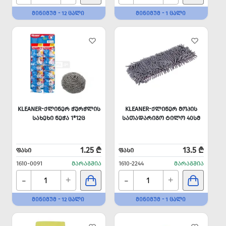
ᲛᲘᲜᲘᲛᲣᲛ - 12 ᲪᲐᲚᲘ
ᲛᲘᲜᲘᲛᲣᲛ - 1 ᲪᲐᲚᲘ
KLEANER-ᲥᲚᲘᲜᲔᲠ ᲭᲣᲠᲭᲚᲘᲡ
KLEANER-ᲥᲚᲘᲜᲔᲠ ᲛᲝᲞᲘᲡ
ᲡᲐᲮᲔᲮᲘ ᲜᲔᲭᲐ 1*12Ც
ᲡᲐᲗᲐᲓᲐᲠᲘᲒᲝ ᲢᲘᲚᲝ 40ᲡᲛ
1.25 ₾
13.5 ₾
ᲤᲐᲡᲘ
ᲤᲐᲡᲘ
1610-0091
ᲛᲐᲠᲐᲒᲨᲘᲐ
1610-2244
ᲛᲐᲠᲐᲒᲨᲘᲐ
-
-
+
+
ᲛᲘᲜᲘᲛᲣᲛ - 12 ᲪᲐᲚᲘ
ᲛᲘᲜᲘᲛᲣᲛ - 1 ᲪᲐᲚᲘ