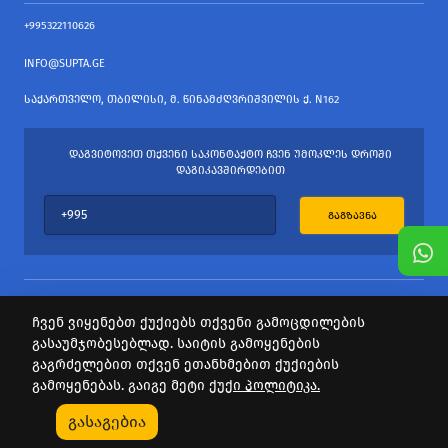
+995322110626
INFO@SUPTA.GE
ᲡᲐᲥᲐᲠᲗᲕᲔᲚᲝ, ᲗᲑᲘᲚᲘᲡᲘ, Მ. ᲬᲘᲜᲐᲛᲫᲦᲕᲠᲘᲨᲕᲘᲚᲘᲡ Ქ. N162
ᲓᲐᲒᲕᲘᲢᲝᲕᲔᲗ ᲗᲥᲕᲔᲜᲘ ᲡᲐᲙᲝᲜᲢᲐᲥᲢᲝ ᲩᲕᲔᲜ ᲣᲛᲝᲙᲚᲔᲡ ᲓᲠᲝᲨᲘ
ᲓᲐᲒᲘᲙᲐᲕᲨᲘᲠᲓᲔᲑᲘᲗ
ᲒᲐᲒᲖᲐᲕᲜᲐ
ჩვენ ვიყენებთ ქუქიებს თქვენი გამოცდილების
გასაუმჯობესებლად. საიტის გამოყენების
ყველა უფლება დაცულია
გაგრძელებით თქვენ ეთანხმებით ქუქიების
საიტის პროვაიდერი Webdoors.ge
გამოყენებას. გაიგე მეტი
ქუქი პოლიტიკა.
0
გასაგებია
Კატეგორიები
Აქციები
Კალათა
Პროფილი