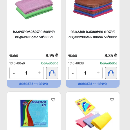
ᲡᲐᲞᲝᲚᲘᲠᲔᲑᲔᲚᲘ ᲢᲘᲚᲝ
ᲘᲐᲢᲐᲙᲘᲡ ᲡᲐᲬᲛᲔᲜᲓᲘ ᲢᲘᲚᲝ
ᲛᲘᲙᲠᲝᲤᲘᲑᲠᲐ 50*80ᲡᲛ
ᲛᲘᲙᲠᲝᲤᲘᲑᲠᲐ 180ᲒᲠ 58*80ᲡᲛ
8.95 ₾
8.35 ₾
ᲤᲐᲡᲘ
ᲤᲐᲡᲘ
1610-0040
ᲛᲐᲠᲐᲒᲨᲘᲐ
1610-0038
ᲛᲐᲠᲐᲒᲨᲘᲐ
-
-
+
+
ᲛᲘᲜᲘᲛᲣᲛ - 1 ᲪᲐᲚᲘ
ᲛᲘᲜᲘᲛᲣᲛ - 1 ᲪᲐᲚᲘ