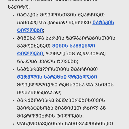
ᲡᲐᲭᲘᲠᲝ.
ᲘᲐᲢᲐᲙᲘᲡ ᲛᲝᲕᲚᲘᲡᲗᲕᲘᲡ ᲨᲔᲐᲠᲩᲘᲔᲗ
ᲒᲐᲛᲫᲚᲔ ᲓᲐ ᲙᲐᲠᲒᲐᲓ ᲨᲔᲛᲬᲝᲕᲘ
ᲘᲐᲢᲐᲙᲘᲡ
ᲢᲘᲚᲝᲔᲑᲘ
;
ᲛᲘᲜᲘᲡᲐ ᲓᲐ ᲡᲐᲠᲙᲘᲡ ᲖᲔᲓᲐᲞᲘᲠᲔᲑᲘᲡᲗᲕᲘᲡ
ᲒᲐᲛᲝᲘᲧᲔᲜᲔᲗ
ᲛᲘᲜᲘᲡ ᲡᲐᲬᲛᲔᲜᲓᲘ
ᲢᲘᲚᲝᲔᲑᲘ
, ᲠᲝᲛᲚᲔᲑᲘᲪ ᲖᲔᲓᲐᲞᲘᲠᲖᲔ
ᲜᲐᲙᲚᲔᲑ ᲙᲕᲐᲚᲡ ᲢᲝᲕᲔᲑᲡ;
ᲡᲐᲛᲖᲐᲠᲔᲣᲚᲝᲡᲗᲕᲘᲡ ᲨᲔᲐᲠᲩᲘᲔᲗ
ᲭᲣᲠᲭᲚᲘᲡ ᲡᲐᲠᲔᲪᲮᲘ ᲦᲠᲣᲑᲚᲔᲑᲘ
ᲧᲝᲕᲔᲚᲓᲦᲘᲣᲠᲘ ᲠᲔᲪᲮᲕᲘᲡᲐ ᲓᲐ ᲪᲮᲘᲛᲘᲡ
ᲛᲝᲡᲐᲨᲝᲠᲔᲑᲚᲐᲓ;
ᲛᲒᲠᲫᲜᲝᲑᲘᲐᲠᲔ ᲖᲔᲓᲐᲞᲘᲠᲔᲑᲘᲡᲗᲕᲘᲡ
ᲣᲞᲘᲠᲐᲢᲔᲡᲝᲑᲐ ᲛᲘᲐᲜᲘᲭᲔᲗ ᲠᲑᲘᲚ ᲐᲜ
ᲛᲘᲙᲠᲝᲤᲘᲑᲠᲘᲡ ᲢᲘᲚᲝᲔᲑᲡ;
ᲓᲐᲡᲣᲤᲗᲐᲕᲔᲑᲘᲡᲐᲡ ᲒᲐᲘᲗᲕᲐᲚᲘᲡᲬᲘᲜᲔᲗ