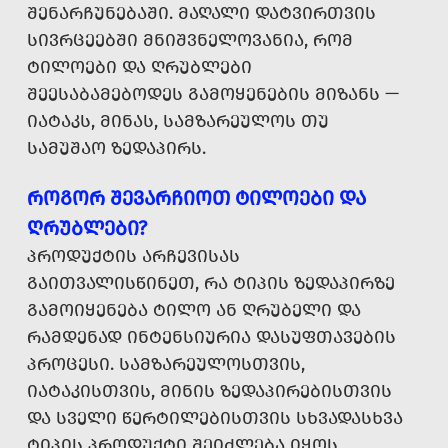
ᲨᲔᲜᲐᲠᲩᲣᲜᲔᲑᲐᲨᲘ. ᲛᲐᲦᲐᲚᲘ ᲓᲐᲢᲕᲘᲠᲗᲕᲘᲡ
ᲡᲘᲕᲠᲪᲔᲔᲑᲨᲘ ᲛᲜᲘᲨᲕᲜᲔᲚᲝᲕᲐᲜᲘᲐ, ᲠᲝᲛ
ᲢᲘᲚᲝᲔᲑᲘ ᲓᲐ ᲦᲠᲣᲑᲚᲔᲑᲘ
ᲨᲔᲔᲡᲐᲑᲐᲛᲔᲑᲝᲓᲔᲡ ᲒᲐᲛᲝᲧᲔᲜᲔᲑᲘᲡ ᲛᲘᲖᲐᲜᲡ —
ᲘᲐᲢᲐᲙᲡ, ᲛᲘᲜᲐᲡ, ᲡᲐᲛᲖᲐᲠᲔᲣᲚᲝᲡ ᲗᲣ
ᲡᲐᲛᲣᲨᲐᲝ ᲖᲔᲓᲐᲞᲘᲠᲡ.
ᲠᲝᲒᲝᲠ ᲨᲔᲕᲐᲠᲩᲘᲝᲗ ᲢᲘᲚᲝᲔᲑᲘ ᲓᲐ
ᲦᲠᲣᲑᲚᲔᲑᲘ?
ᲞᲠᲝᲓᲣᲥᲢᲘᲡ ᲐᲠᲩᲔᲕᲘᲡᲐᲡ
ᲒᲐᲘᲗᲕᲐᲚᲘᲡᲬᲘᲜᲔᲗ, ᲠᲐ ᲢᲘᲞᲘᲡ ᲖᲔᲓᲐᲞᲘᲠᲖᲔ
ᲒᲐᲛᲝᲘᲧᲔᲜᲔᲑᲐ ᲢᲘᲚᲝ ᲐᲜ ᲦᲠᲣᲑᲔᲚᲘ ᲓᲐ
ᲠᲐᲛᲓᲔᲜᲐᲓ ᲘᲜᲢᲔᲜᲡᲘᲣᲠᲘᲐ ᲓᲐᲡᲣᲤᲗᲐᲕᲔᲑᲘᲡ
ᲞᲠᲝᲪᲔᲡᲘ. ᲡᲐᲛᲖᲐᲠᲔᲣᲚᲝᲡᲗᲕᲘᲡ,
ᲘᲐᲢᲐᲙᲘᲡᲗᲕᲘᲡ, ᲛᲘᲜᲘᲡ ᲖᲔᲓᲐᲞᲘᲠᲔᲑᲘᲡᲗᲕᲘᲡ
ᲓᲐ ᲡᲕᲔᲚᲘ ᲬᲔᲠᲢᲘᲚᲔᲑᲘᲡᲗᲕᲘᲡ ᲡᲮᲕᲐᲓᲐᲡᲮᲕᲐ
ᲢᲘᲞᲘᲡ ᲞᲠᲝᲓᲣᲥᲢᲘ ᲨᲔᲘᲫᲚᲔᲑᲐ ᲘᲧᲝᲡ