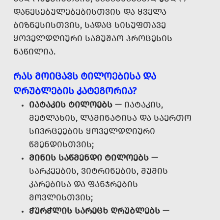
ᲓᲐᲬᲔᲡᲔᲑᲣᲚᲔᲑᲔᲑᲘᲡᲗᲕᲘᲡ ᲓᲐ ᲧᲕᲔᲚᲐ
ᲑᲘᲖᲜᲔᲡᲘᲡᲗᲕᲘᲡ, ᲡᲐᲓᲐᲪ ᲡᲘᲡᲣᲤᲗᲐᲕᲔ
ᲧᲝᲕᲔᲚᲓᲦᲘᲣᲠᲘ ᲡᲐᲛᲣᲨᲐᲝ ᲞᲠᲝᲪᲔᲡᲘᲡ
ᲜᲐᲬᲘᲚᲘᲐ.
ᲠᲐᲡ ᲛᲝᲘᲪᲐᲕᲡ ᲢᲘᲚᲝᲔᲑᲘᲡᲐ ᲓᲐ
ᲦᲠᲣᲑᲚᲔᲑᲘᲡ ᲙᲐᲢᲔᲒᲝᲠᲘᲐ?
ᲘᲐᲢᲐᲙᲘᲡ ᲢᲘᲚᲝᲔᲑᲡ
— ᲘᲐᲢᲐᲙᲘᲡ,
ᲛᲔᲢᲚᲐᲮᲘᲡ, ᲚᲐᲛᲘᲜᲐᲢᲘᲡᲐ ᲓᲐ ᲡᲐᲔᲠᲗᲝ
ᲡᲘᲕᲠᲪᲔᲔᲑᲘᲡ ᲧᲝᲕᲔᲚᲓᲦᲘᲣᲠᲘ
ᲬᲛᲔᲜᲓᲘᲡᲗᲕᲘᲡ;
ᲛᲘᲜᲘᲡ ᲡᲐᲬᲛᲔᲜᲓᲘ ᲢᲘᲚᲝᲔᲑᲡ
—
ᲡᲐᲠᲙᲔᲔᲑᲘᲡ, ᲕᲘᲢᲠᲘᲜᲔᲑᲘᲡ, ᲨᲣᲨᲘᲡ
ᲙᲐᲠᲔᲑᲘᲡᲐ ᲓᲐ ᲤᲐᲜᲯᲠᲔᲑᲘᲡ
ᲛᲝᲕᲚᲘᲡᲗᲕᲘᲡ;
ᲭᲣᲠᲭᲚᲘᲡ ᲡᲐᲠᲔᲪᲮ ᲦᲠᲣᲑᲚᲔᲑᲡ
—