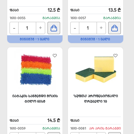
12.5 ₾
13.5 ₾
ᲤᲐᲡᲘ
ᲤᲐᲡᲘ
1610-0055
ᲛᲐᲠᲐᲒᲨᲘᲐ
1610-0057
ᲛᲐᲠᲐᲒᲨᲘᲐ
-
-
+
+
ᲛᲘᲜᲘᲛᲣᲛ - 1 ᲪᲐᲚᲘ
ᲛᲘᲜᲘᲛᲣᲛ - 1 ᲪᲐᲚᲘ
ᲘᲐᲢᲐᲙᲘᲡ ᲡᲐᲬᲛᲔᲜᲓᲘ ᲛᲝᲞᲘᲡ
'ᲡᲣᲤᲗᲐ' ᲞᲠᲝᲤᲔᲡᲘᲝᲜᲐᲚᲘ
ᲢᲘᲚᲝ 60ᲡᲛ
ᲦᲠᲣᲑᲔᲚᲘ 1Ც
14.5 ₾
ᲤᲐᲡᲘ
ᲤᲐᲡᲘ
1610-0059
ᲛᲐᲠᲐᲒᲨᲘᲐ
1610-0081
ᲐᲠ ᲐᲠᲘᲡ ᲛᲐᲠᲐᲒᲨᲘ