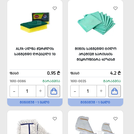
ALFA-ᲐᲚᲤᲐ ᲭᲣᲠᲭᲚᲘᲡ
ᲛᲘᲜᲘᲡ ᲡᲐᲬᲛᲔᲜᲓᲘ ᲢᲘᲚᲝ
ᲡᲐᲬᲛᲔᲜᲓᲘ ᲦᲠᲣᲑᲔᲚᲘ 1Ც
ᲞᲠᲔᲛᲘᲣᲛ ᲮᲐᲠᲘᲡᲮᲘᲡ
ᲛᲘᲙᲠᲝᲤᲘᲑᲠᲐ 40*40ᲡᲛ
0.95 ₾
4.2 ₾
ᲤᲐᲡᲘ
ᲤᲐᲡᲘ
1610-0086
ᲛᲐᲠᲐᲒᲨᲘᲐ
1610-0035
ᲛᲐᲠᲐᲒᲨᲘᲐ
-
-
+
+
ᲛᲘᲜᲘᲛᲣᲛ - 1 ᲪᲐᲚᲘ
ᲛᲘᲜᲘᲛᲣᲛ - 1 ᲪᲐᲚᲘ