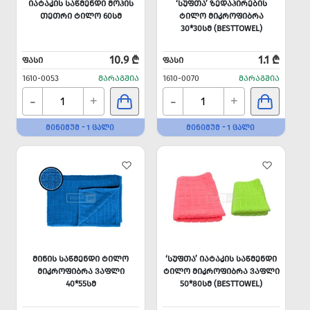
ᲘᲐᲢᲐᲙᲘᲡ ᲡᲐᲬᲛᲔᲜᲓᲘ ᲛᲝᲞᲘᲡ
‘ᲡᲣᲤᲗᲐ’ ᲖᲔᲓᲐᲞᲘᲠᲔᲑᲘᲡ
ᲗᲔᲗᲠᲘ ᲢᲘᲚᲝ 60ᲡᲛ
ᲢᲘᲚᲝ ᲛᲘᲙᲠᲝᲤᲘᲑᲠᲐ
30*30ᲡᲛ (BESTTOWEL)
10.9 ₾
1.1 ₾
ᲤᲐᲡᲘ
ᲤᲐᲡᲘ
1610-0053
ᲛᲐᲠᲐᲒᲨᲘᲐ
1610-0070
ᲛᲐᲠᲐᲒᲨᲘᲐ
-
-
+
+
ᲛᲘᲜᲘᲛᲣᲛ - 1 ᲪᲐᲚᲘ
ᲛᲘᲜᲘᲛᲣᲛ - 1 ᲪᲐᲚᲘ
ᲛᲘᲜᲘᲡ ᲡᲐᲬᲛᲔᲜᲓᲘ ᲢᲘᲚᲝ
‘ᲡᲣᲤᲗᲐ’ ᲘᲐᲢᲐᲙᲘᲡ ᲡᲐᲬᲛᲔᲜᲓᲘ
ᲛᲘᲙᲠᲝᲤᲘᲑᲠᲐ ᲕᲐᲤᲚᲘ
ᲢᲘᲚᲝ ᲛᲘᲙᲠᲝᲤᲘᲑᲠᲐ ᲕᲐᲤᲚᲘ
40*55ᲡᲛ
50*80ᲡᲛ (BESTTOWEL)