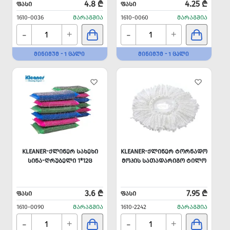
4.8 ₾
4.25 ₾
ᲤᲐᲡᲘ
ᲤᲐᲡᲘ
1610-0036
ᲛᲐᲠᲐᲒᲨᲘᲐ
1610-0060
ᲛᲐᲠᲐᲒᲨᲘᲐ
-
-
+
+
ᲛᲘᲜᲘᲛᲣᲛ - 1 ᲪᲐᲚᲘ
ᲛᲘᲜᲘᲛᲣᲛ - 1 ᲪᲐᲚᲘ
KLEANER-ᲥᲚᲘᲜᲔᲠ ᲡᲐᲮᲔᲮᲘ
KLEANER-ᲥᲚᲘᲜᲔᲠ ᲢᲝᲠᲜᲐᲓᲝ
ᲡᲘᲜᲐ-ᲦᲠᲣᲑᲔᲚᲘ 1*12Ც
ᲛᲝᲞᲘᲡ ᲡᲐᲗᲐᲓᲐᲠᲘᲒᲝ ᲢᲘᲚᲝ
3.6 ₾
7.95 ₾
ᲤᲐᲡᲘ
ᲤᲐᲡᲘ
1610-0090
ᲛᲐᲠᲐᲒᲨᲘᲐ
1610-2242
ᲛᲐᲠᲐᲒᲨᲘᲐ
-
-
+
+