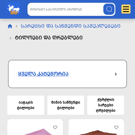
ᲡᲐᲠᲔᲪᲮᲘ ᲓᲐ ᲡᲐᲬᲛᲔᲜᲓᲘ ᲡᲐᲨᲣᲐᲚᲔᲑᲔᲑᲘ
Ტილოები Და Ღრუბლები
ᲧᲕᲔᲚᲐ ᲙᲐᲢᲔᲒᲝᲠᲘᲐ
ჭურჭლის
იატაკის
მინის საწმენდი
სარეცხი
ტილოები
ტილოები
ღრუბლები