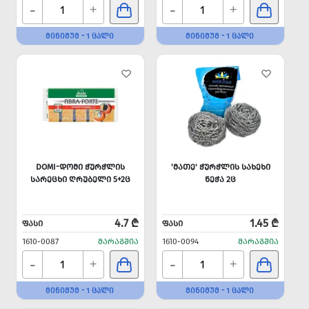
-
-
+
+
ᲛᲘᲜᲘᲛᲣᲛ - 1 ᲪᲐᲚᲘ
ᲛᲘᲜᲘᲛᲣᲛ - 1 ᲪᲐᲚᲘ
DOMI-ᲓᲝᲛᲘ ᲭᲣᲠᲭᲚᲘᲡ
'ᲛᲐᲗᲔ' ᲭᲣᲠᲭᲚᲘᲡ ᲡᲐᲮᲔᲮᲘ
ᲡᲐᲠᲔᲪᲮᲘ ᲦᲠᲣᲑᲔᲚᲘ 5+2Ც
ᲜᲔᲭᲐ 2Ც
4.7 ₾
1.45 ₾
ᲤᲐᲡᲘ
ᲤᲐᲡᲘ
1610-0087
ᲛᲐᲠᲐᲒᲨᲘᲐ
1610-0094
ᲛᲐᲠᲐᲒᲨᲘᲐ
-
-
+
+
ᲛᲘᲜᲘᲛᲣᲛ - 1 ᲪᲐᲚᲘ
ᲛᲘᲜᲘᲛᲣᲛ - 1 ᲪᲐᲚᲘ