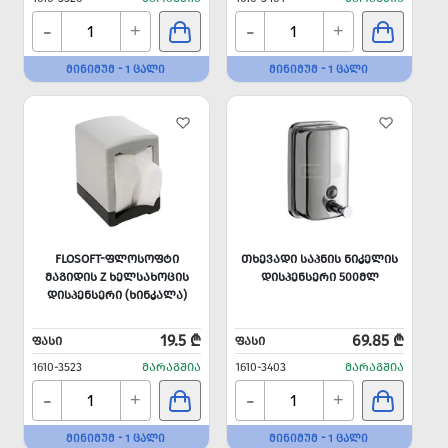
-
-
+
+
ᲛᲘᲜᲘᲛᲣᲛ - 1 ᲪᲐᲚᲘ
ᲛᲘᲜᲘᲛᲣᲛ - 1 ᲪᲐᲚᲘ
FLOSOFT-ᲤᲚᲝᲡᲝᲤᲢᲘ
ᲗᲮᲔᲕᲐᲓᲘ ᲡᲐᲞᲜᲘᲡ ᲜᲘᲙᲔᲚᲘᲡ
ᲛᲐᲒᲘᲓᲘᲡ Z ᲮᲔᲚᲡᲐᲮᲝᲪᲘᲡ
ᲓᲘᲡᲞᲔᲜᲡᲔᲠᲘ 500ᲛᲚ
ᲓᲘᲡᲞᲔᲜᲡᲔᲠᲘ (ᲮᲘᲜᲙᲐᲚᲐ)
19.5 ₾
69.85 ₾
ᲤᲐᲡᲘ
ᲤᲐᲡᲘ
1610-3523
ᲛᲐᲠᲐᲒᲨᲘᲐ
1610-3403
ᲛᲐᲠᲐᲒᲨᲘᲐ
-
-
+
+
ᲛᲘᲜᲘᲛᲣᲛ - 1 ᲪᲐᲚᲘ
ᲛᲘᲜᲘᲛᲣᲛ - 1 ᲪᲐᲚᲘ