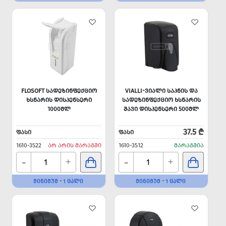
FLOSOFT ᲡᲐᲓᲔᲖᲘᲜᲤᲔᲥᲪᲘᲝ
VIALLI-ᲕᲘᲐᲚᲘ ᲡᲐᲞᲜᲘᲡ ᲓᲐ
ᲮᲡᲜᲐᲠᲘᲡ ᲓᲘᲡᲞᲔᲜᲡᲔᲠᲘ
ᲡᲐᲓᲔᲖᲘᲜᲤᲔᲥᲪᲘᲝ ᲮᲡᲜᲐᲠᲘᲡ
1000ᲛᲚ
ᲨᲐᲕᲘ ᲓᲘᲡᲞᲔᲜᲡᲔᲠᲘ 500ᲛᲚ
37.5 ₾
ᲤᲐᲡᲘ
ᲤᲐᲡᲘ
1610-3522
ᲐᲠ ᲐᲠᲘᲡ ᲛᲐᲠᲐᲒᲨᲘ
1610-3512
ᲛᲐᲠᲐᲒᲨᲘᲐ
-
-
+
+
ᲛᲘᲜᲘᲛᲣᲛ - 1 ᲪᲐᲚᲘ
ᲛᲘᲜᲘᲛᲣᲛ - 1 ᲪᲐᲚᲘ