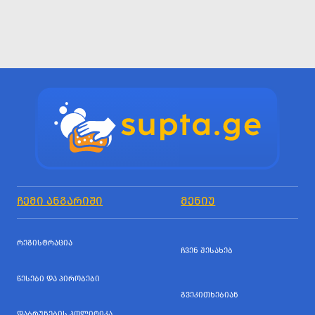
ᲩᲔᲛᲘ ᲐᲜᲒᲐᲠᲘᲨᲘ
ᲛᲔᲜᲘᲣ
ᲠᲔᲒᲘᲡᲢᲠᲐᲪᲘᲐ
ᲩᲕᲔᲜ ᲨᲔᲡᲐᲮᲔᲑ
ᲬᲔᲡᲔᲑᲘ ᲓᲐ ᲞᲘᲠᲝᲑᲔᲑᲘ
ᲒᲕᲔᲙᲘᲗᲮᲔᲑᲘᲐᲜ
ᲓᲐᲑᲠᲣᲜᲔᲑᲘᲡ ᲞᲝᲚᲘᲢᲘᲙᲐ