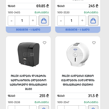
69.85 ₾
245 ₾
ᲤᲐᲡᲘ
ᲤᲐᲡᲘ
1610-3405
ᲛᲐᲠᲐᲒᲨᲘᲐ
1610-3530
ᲛᲐᲠᲐᲒᲨᲘᲐ
-
-
+
+
ᲛᲘᲜᲘᲛᲣᲛ - 1 ᲪᲐᲚᲘ
ᲛᲘᲜᲘᲛᲣᲛ - 1 ᲪᲐᲚᲘ
PALEX-ᲞᲐᲚᲔᲥᲡ ᲚᲐᲖᲔᲠᲘᲡ
PALEX-ᲞᲐᲚᲔᲥᲡᲘ ᲯᲣᲛᲑᲝ
ᲮᲔᲚᲡᲐᲮᲝᲪᲘᲡ ᲔᲚᲔᲥᲢᲠᲝ
ᲢᲣᲐᲚᲔᲢᲘᲡ ᲥᲐᲦᲐᲚᲓᲘᲡ
ᲡᲔᲜᲡᲝᲠᲣᲚᲘ ᲓᲘᲡᲞᲔᲜᲡᲔᲠᲘ
ᲓᲘᲡᲞᲔᲜᲡᲔᲠᲘ ᲗᲔᲗᲠᲘ
ᲨᲐᲕᲘ
255 ₾
31.5 ₾
ᲤᲐᲡᲘ
ᲤᲐᲡᲘ
1610-3538
ᲛᲐᲠᲐᲒᲨᲘᲐ
1610-3547
ᲛᲐᲠᲐᲒᲨᲘᲐ