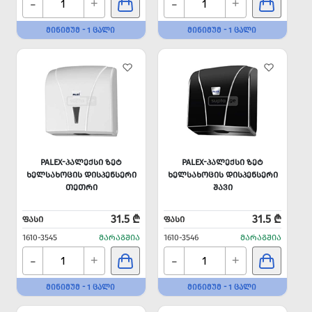
-
-
+
+
ᲛᲘᲜᲘᲛᲣᲛ - 1 ᲪᲐᲚᲘ
ᲛᲘᲜᲘᲛᲣᲛ - 1 ᲪᲐᲚᲘ
PALEX-ᲞᲐᲚᲔᲥᲡᲘ ᲖᲔᲢ
PALEX-ᲞᲐᲚᲔᲥᲡᲘ ᲖᲔᲢ
ᲮᲔᲚᲡᲐᲮᲝᲪᲘᲡ ᲓᲘᲡᲞᲔᲜᲡᲔᲠᲘ
ᲮᲔᲚᲡᲐᲮᲝᲪᲘᲡ ᲓᲘᲡᲞᲔᲜᲡᲔᲠᲘ
ᲗᲔᲗᲠᲘ
ᲨᲐᲕᲘ
31.5 ₾
31.5 ₾
ᲤᲐᲡᲘ
ᲤᲐᲡᲘ
1610-3545
ᲛᲐᲠᲐᲒᲨᲘᲐ
1610-3546
ᲛᲐᲠᲐᲒᲨᲘᲐ
-
-
+
+
ᲛᲘᲜᲘᲛᲣᲛ - 1 ᲪᲐᲚᲘ
ᲛᲘᲜᲘᲛᲣᲛ - 1 ᲪᲐᲚᲘ