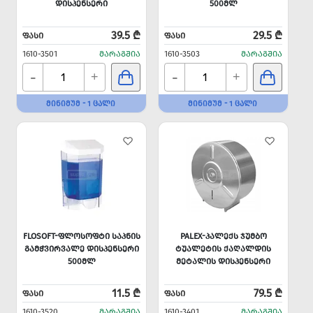
ᲓᲘᲡᲞᲔᲜᲡᲔᲠᲘ
500ᲛᲚ
39.5 ₾
29.5 ₾
ᲤᲐᲡᲘ
ᲤᲐᲡᲘ
1610-3501
ᲛᲐᲠᲐᲒᲨᲘᲐ
1610-3503
ᲛᲐᲠᲐᲒᲨᲘᲐ
-
-
+
+
ᲛᲘᲜᲘᲛᲣᲛ - 1 ᲪᲐᲚᲘ
ᲛᲘᲜᲘᲛᲣᲛ - 1 ᲪᲐᲚᲘ
FLOSOFT-ᲤᲚᲝᲡᲝᲤᲢᲘ ᲡᲐᲞᲜᲘᲡ
PALEX-ᲞᲐᲚᲔᲥᲡ ᲯᲣᲛᲑᲝ
ᲒᲐᲛᲭᲕᲘᲠᲕᲐᲚᲔ ᲓᲘᲡᲞᲔᲜᲡᲔᲠᲘ
ᲢᲣᲐᲚᲔᲢᲘᲡ ᲥᲐᲦᲐᲚᲓᲘᲡ
500ᲛᲚ
ᲛᲔᲢᲐᲚᲘᲡ ᲓᲘᲡᲞᲔᲜᲡᲔᲠᲘ
11.5 ₾
79.5 ₾
ᲤᲐᲡᲘ
ᲤᲐᲡᲘ
1610-3520
ᲛᲐᲠᲐᲒᲨᲘᲐ
1610-3401
ᲛᲐᲠᲐᲒᲨᲘᲐ