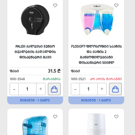
PALEX-ᲞᲐᲚᲔᲥᲡᲘ ᲯᲣᲛᲑᲝ
FLOSOFT-ᲤᲚᲝᲡᲝᲤᲢᲘ ᲡᲐᲞᲜᲘᲡ
ᲢᲣᲐᲚᲔᲢᲘᲡ ᲥᲐᲦᲐᲚᲓᲘᲡ
ᲓᲐ ᲥᲐᲤᲘᲡ 2
ᲓᲘᲡᲞᲔᲜᲡᲔᲠᲘ ᲨᲐᲕᲘ
ᲒᲐᲜᲧᲝᲤᲘᲚᲔᲑᲘᲐᲜᲘ
ᲓᲘᲡᲞᲐᲜᲡᲔᲠᲘ 500ᲛᲚ
31.5 ₾
ᲤᲐᲡᲘ
ᲤᲐᲡᲘ
1610-3548
ᲛᲐᲠᲐᲒᲨᲘᲐ
1610-3521
ᲐᲠ ᲐᲠᲘᲡ ᲛᲐᲠᲐᲒᲨᲘ
-
-
+
+
ᲛᲘᲜᲘᲛᲣᲛ - 1 ᲪᲐᲚᲘ
ᲛᲘᲜᲘᲛᲣᲛ - 1 ᲪᲐᲚᲘ