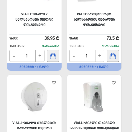
VIALLI-ᲕᲘᲐᲚᲘ Z
PALEX-ᲞᲐᲚᲔᲥᲡᲘ ᲖᲔᲢ
ᲮᲔᲚᲡᲐᲮᲝᲪᲘᲡ ᲗᲔᲗᲠᲘ
ᲮᲔᲚᲡᲐᲮᲝᲪᲘᲡ ᲛᲔᲢᲐᲚᲘᲡ
ᲓᲘᲡᲞᲔᲜᲡᲔᲠᲘ
ᲓᲘᲡᲞᲔᲜᲡᲔᲠᲘ
39.95 ₾
73.5 ₾
ᲤᲐᲡᲘ
ᲤᲐᲡᲘ
1610-3502
ᲛᲐᲠᲐᲒᲨᲘᲐ
1610-3402
ᲛᲐᲠᲐᲒᲨᲘᲐ
-
-
+
+
ᲛᲘᲜᲘᲛᲣᲛ - 1 ᲪᲐᲚᲘ
ᲛᲘᲜᲘᲛᲣᲛ - 1 ᲪᲐᲚᲘ
VIALLI-ᲕᲘᲐᲚᲘ ᲢᲣᲐᲚᲔᲢᲘᲡ
VIALLI-ᲕᲘᲐᲚᲘ ᲗᲮᲔᲕᲐᲓᲘ
ᲥᲐᲦᲐᲚᲓᲘᲡ ᲗᲔᲗᲠᲘ
ᲡᲐᲞᲜᲘᲡ ᲗᲔᲗᲠᲘ ᲓᲘᲡᲞᲔᲜᲡᲔᲠᲘ