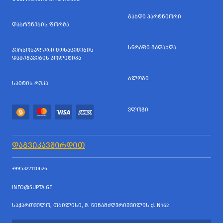
ᲒᲐᲮᲓᲘ ᲞᲐᲠᲢᲜᲘᲝᲠᲘ
ᲓᲐᲑᲠᲣᲜᲔᲑᲘᲡ ᲤᲝᲠᲛᲐ
ᲡᲬᲠᲐᲤᲘ ᲒᲐᲓᲐᲮᲓᲐ
ᲞᲔᲠᲡᲝᲜᲐᲚᲣᲠᲘ ᲛᲝᲜᲐᲪᲔᲛᲔᲑᲘᲡ
ᲓᲐᲛᲣᲨᲐᲕᲔᲑᲘᲡ ᲞᲝᲚᲘᲢᲘᲙᲐ
ᲑᲚᲝᲒᲘ
ᲡᲐᲘᲢᲘᲡ ᲠᲣᲙᲐ
ᲕᲚᲝᲒᲘ
ᲓᲐᲒᲕᲘᲙᲐᲕᲨᲘᲠᲓᲘᲗ
+995322110626
INFO@SUPTA.GE
ᲡᲐᲥᲐᲠᲗᲕᲔᲚᲝ, ᲗᲑᲘᲚᲘᲡᲘ, Მ. ᲬᲘᲜᲐᲛᲫᲦᲕᲠᲘᲨᲕᲘᲚᲘᲡ Ქ. N162