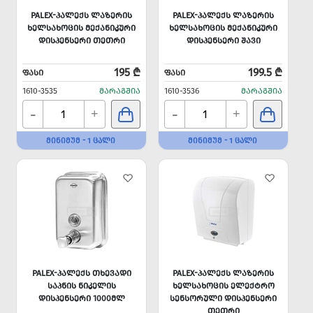
PALEX-ᲞᲐᲚᲔᲥᲡ ᲚᲐᲖᲔᲠᲘᲡ
PALEX-ᲞᲐᲚᲔᲥᲡ ᲚᲐᲖᲔᲠᲘᲡ
ᲮᲔᲚᲡᲐᲮᲝᲪᲘᲡ ᲛᲔᲥᲐᲜᲘᲙᲣᲠᲘ
ᲮᲔᲚᲡᲐᲮᲝᲪᲘᲡ ᲛᲔᲥᲐᲜᲘᲙᲣᲠᲘ
ᲓᲘᲡᲞᲔᲜᲡᲔᲠᲘ ᲗᲔᲗᲠᲘ
ᲓᲘᲡᲞᲔᲜᲡᲔᲠᲘ ᲨᲐᲕᲘ
195 ₾
199.5 ₾
ᲤᲐᲡᲘ
ᲤᲐᲡᲘ
1610-3535
ᲛᲐᲠᲐᲒᲨᲘᲐ
1610-3536
ᲛᲐᲠᲐᲒᲨᲘᲐ
-
-
+
+
ᲛᲘᲜᲘᲛᲣᲛ - 1 ᲪᲐᲚᲘ
ᲛᲘᲜᲘᲛᲣᲛ - 1 ᲪᲐᲚᲘ
PALEX-ᲞᲐᲚᲔᲥᲡ ᲗᲮᲔᲕᲐᲓᲘ
PALEX-ᲞᲐᲚᲔᲥᲡ ᲚᲐᲖᲔᲠᲘᲡ
ᲡᲐᲞᲜᲘᲡ ᲜᲘᲙᲔᲚᲘᲡ
ᲮᲔᲚᲡᲐᲮᲝᲪᲘᲡ ᲔᲚᲔᲥᲢᲠᲝ
ᲓᲘᲡᲞᲔᲜᲡᲔᲠᲘ 1000ᲛᲚ
ᲡᲔᲜᲡᲝᲠᲣᲚᲘ ᲓᲘᲡᲞᲔᲜᲡᲔᲠᲘ
ᲗᲔᲗᲠᲘ