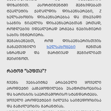
ᲓᲘᲖᲐᲘᲜᲘᲗ. ᲐᲡᲝᲠᲢᲘᲛᲔᲜᲢᲨᲘ ᲨᲔᲒᲮᲕᲓᲔᲑᲐᲗ
ᲢᲣᲐᲚᲔᲢᲘᲡ ᲥᲐᲦᲐᲚᲓᲘᲡ ᲓᲘᲡᲞᲔᲜᲡᲔᲠᲔᲑᲘ, Z
ᲮᲔᲚᲡᲐᲮᲝᲪᲘᲡ ᲓᲘᲡᲞᲔᲜᲡᲔᲠᲔᲑᲡᲐ ᲓᲐ ᲗᲮᲔᲕᲐᲓᲘ
ᲡᲐᲞᲜᲘᲡ ᲜᲘᲙᲔᲚᲘᲡ ᲓᲘᲡᲞᲔᲜᲡᲔᲠᲔᲑᲗᲐᲜ ᲔᲠᲗᲐᲓ,
ᲠᲝᲛᲚᲔᲑᲘᲪ ᲘᲓᲔᲐᲚᲣᲠᲐᲓ ᲔᲠᲒᲔᲑᲐ ᲜᲔᲑᲘᲡᲛᲘᲔᲠᲘ
ᲡᲐᲮᲘᲡ ᲘᲜᲢᲔᲠᲘᲔᲠᲡ.
ᲨᲔᲒᲐᲮᲡᲔᲜᲔᲑᲗ, ᲠᲝᲛ ᲓᲘᲡᲞᲔᲜᲡᲔᲠᲘᲡᲗᲕᲘᲡ
ᲒᲐᲜᲙᲣᲗᲕᲜᲘᲚᲘ
ᲮᲔᲚᲡᲐᲮᲝᲪᲔᲑᲘ
ᲩᲔᲜᲗᲐᲜ
ᲡᲬᲠᲐᲤᲐᲓ ᲓᲐ ᲛᲐᲠᲢᲘᲕᲐᲓ ᲨᲔᲒᲘᲫᲚᲘᲐᲗ
ᲨᲔᲘᲫᲘᲜᲝᲗ.
ᲠᲐᲢᲝᲛ “ᲡᲣᲤᲗᲐ”?
ᲩᲕᲔᲜᲡ ᲕᲔᲑᲡᲐᲘᲢᲖᲔ ᲐᲠᲡᲔᲑᲣᲚᲘ ᲧᲝᲕᲔᲚᲘ
ᲞᲠᲝᲓᲣᲥᲢᲘ ᲐᲙᲛᲐᲧᲝᲤᲘᲚᲔᲑᲡ ᲣᲡᲐᲤᲠᲗᲮᲝᲔᲑᲘᲡᲐ
ᲓᲐ ᲮᲐᲠᲘᲡᲮᲘᲡ ᲡᲐᲔᲠᲗᲐᲨᲝᲠᲘᲡᲝ ᲡᲢᲐᲜᲓᲐᲠᲢᲔᲑᲡ.
ᲧᲝᲕᲔᲚᲘ ᲞᲠᲝᲓᲣᲥᲢᲔᲑᲘ ᲘᲫᲚᲔᲕᲐ ᲡᲐᲘᲛᲔᲓᲝᲝᲑᲘᲡᲐ
ᲓᲐ ᲒᲐᲛᲫᲚᲔᲝᲑᲘᲡ ᲒᲐᲠᲐᲜᲢᲘᲐᲡ.