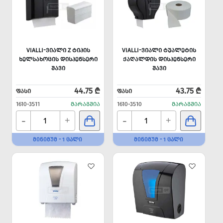
VIALLI-ᲕᲘᲐᲚᲘ Z ᲢᲘᲞᲘᲡ
VIALLI-ᲕᲘᲐᲚᲘ ᲢᲣᲐᲚᲔᲢᲘᲡ
ᲮᲔᲚᲡᲐᲮᲝᲪᲘᲡ ᲓᲘᲡᲞᲔᲜᲡᲔᲠᲘ
ᲥᲐᲦᲐᲚᲓᲘᲡ ᲓᲘᲡᲞᲔᲜᲡᲔᲠᲘ
ᲨᲐᲕᲘ
ᲨᲐᲕᲘ
44.75 ₾
43.75 ₾
ᲤᲐᲡᲘ
ᲤᲐᲡᲘ
1610-3511
ᲛᲐᲠᲐᲒᲨᲘᲐ
1610-3510
ᲛᲐᲠᲐᲒᲨᲘᲐ
-
-
+
+
ᲛᲘᲜᲘᲛᲣᲛ - 1 ᲪᲐᲚᲘ
ᲛᲘᲜᲘᲛᲣᲛ - 1 ᲪᲐᲚᲘ