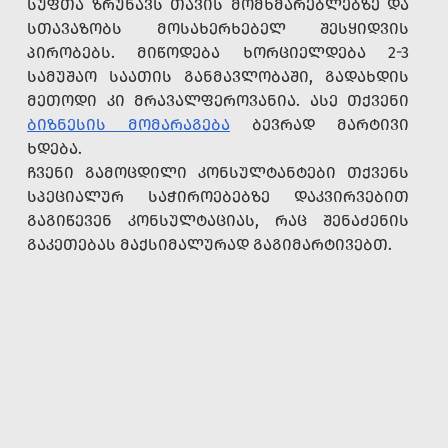
ᲡᲣᲤᲗᲐ ᲖᲠᲣᲜᲐᲕᲡ ᲗᲐᲕᲘᲡ ᲛᲝᲛᲮᲛᲐᲠᲔᲑᲚᲔᲑᲖᲔ ᲓᲐ
ᲡᲗᲐᲕᲐᲖᲝᲑᲡ ᲛᲝᲡᲐᲮᲔᲠᲮᲔᲑᲔᲚ ᲨᲔᲡᲧᲘᲓᲕᲘᲡ
ᲞᲘᲠᲝᲑᲔᲑᲡ. ᲛᲘᲬᲝᲓᲔᲑᲐ ᲮᲝᲠᲪᲘᲔᲚᲓᲔᲑᲐ 2-3
ᲡᲐᲛᲣᲨᲐᲝ ᲡᲐᲐᲗᲘᲡ ᲒᲐᲜᲛᲐᲕᲚᲝᲑᲐᲨᲘ, ᲒᲐᲓᲐᲮᲓᲘᲡ
ᲛᲔᲗᲝᲓᲘ ᲙᲘ ᲛᲠᲐᲕᲐᲚᲤᲔᲠᲝᲕᲐᲜᲘᲐ. ᲐᲡᲔ ᲗᲥᲕᲔᲜᲘ
ᲑᲘᲖᲜᲔᲡᲘᲡ ᲛᲝᲛᲐᲠᲐᲒᲔᲑᲐ
ᲑᲔᲕᲠᲐᲓ ᲛᲐᲠᲢᲘᲕᲘ
ᲮᲓᲔᲑᲐ.
ᲩᲕᲔᲜᲘ ᲒᲐᲛᲝᲪᲓᲘᲚᲘ ᲙᲝᲜᲡᲣᲚᲢᲐᲜᲢᲔᲑᲘ ᲗᲥᲕᲔᲜᲡ
ᲡᲞᲔᲪᲘᲐᲚᲣᲠ ᲡᲐᲭᲘᲠᲝᲔᲑᲔᲑᲖᲔ ᲓᲐᲙᲕᲘᲠᲕᲔᲑᲘᲗ
ᲒᲐᲒᲘᲬᲔᲕᲔᲜ ᲙᲝᲜᲡᲣᲚᲢᲐᲪᲘᲐᲡ, ᲠᲐᲪ ᲨᲔᲜᲐᲫᲔᲜᲘᲡ
ᲒᲐᲙᲔᲗᲔᲑᲐᲡ ᲛᲐᲥᲡᲘᲛᲐᲚᲣᲠᲐᲓ ᲒᲐᲒᲘᲛᲐᲠᲢᲘᲕᲔᲑᲗ.