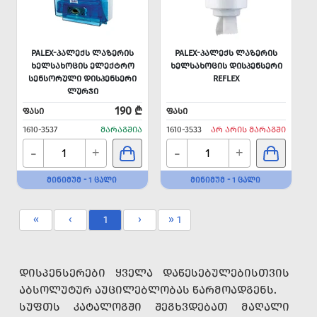
PALEX-ᲞᲐᲚᲔᲥᲡ ᲚᲐᲖᲔᲠᲘᲡ
PALEX-ᲞᲐᲚᲔᲥᲡ ᲚᲐᲖᲔᲠᲘᲡ
ᲮᲔᲚᲡᲐᲮᲝᲪᲘᲡ ᲔᲚᲔᲥᲢᲠᲝ
ᲮᲔᲚᲡᲐᲮᲝᲪᲘᲡ ᲓᲘᲡᲞᲔᲜᲡᲔᲠᲘ
ᲡᲔᲜᲡᲝᲠᲣᲚᲘ ᲓᲘᲡᲞᲔᲜᲡᲔᲠᲘ
REFLEX
ᲚᲣᲠᲯᲘ
190 ₾
ᲤᲐᲡᲘ
ᲤᲐᲡᲘ
1610-3537
ᲛᲐᲠᲐᲒᲨᲘᲐ
1610-3533
ᲐᲠ ᲐᲠᲘᲡ ᲛᲐᲠᲐᲒᲨᲘ
-
-
+
+
ᲛᲘᲜᲘᲛᲣᲛ - 1 ᲪᲐᲚᲘ
ᲛᲘᲜᲘᲛᲣᲛ - 1 ᲪᲐᲚᲘ
«
‹
1
›
» 1
ᲓᲘᲡᲞᲔᲜᲡᲔᲠᲔᲑᲘ ᲧᲕᲔᲚᲐ ᲓᲐᲬᲔᲡᲔᲑᲣᲚᲔᲑᲘᲡᲗᲕᲘᲡ
ᲐᲑᲡᲝᲚᲣᲢᲣᲠ ᲐᲣᲪᲘᲚᲔᲑᲚᲝᲑᲐᲡ ᲬᲐᲠᲛᲝᲐᲓᲒᲔᲜᲡ.
ᲡᲣᲤᲗᲡ ᲙᲐᲢᲐᲚᲝᲒᲨᲘ ᲨᲔᲒᲮᲕᲓᲔᲑᲐᲗ ᲛᲐᲦᲐᲚᲘ