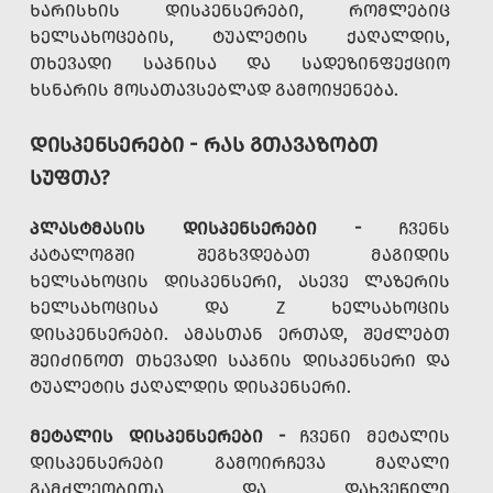
ᲮᲐᲠᲘᲡᲮᲘᲡ ᲓᲘᲡᲞᲔᲜᲡᲔᲠᲔᲑᲘ, ᲠᲝᲛᲚᲔᲑᲘᲪ
ᲮᲔᲚᲡᲐᲮᲝᲪᲔᲑᲘᲡ, ᲢᲣᲐᲚᲔᲢᲘᲡ ᲥᲐᲦᲐᲚᲓᲘᲡ,
ᲗᲮᲔᲕᲐᲓᲘ ᲡᲐᲞᲜᲘᲡᲐ ᲓᲐ ᲡᲐᲓᲔᲖᲘᲜᲤᲔᲥᲪᲘᲝ
ᲮᲡᲜᲐᲠᲘᲡ ᲛᲝᲡᲐᲗᲐᲕᲡᲔᲑᲚᲐᲓ ᲒᲐᲛᲝᲘᲧᲔᲜᲔᲑᲐ.
ᲓᲘᲡᲞᲔᲜᲡᲔᲠᲔᲑᲘ - ᲠᲐᲡ ᲒᲗᲐᲕᲐᲖᲝᲑᲗ
ᲡᲣᲤᲗᲐ?
ᲞᲚᲐᲡᲢᲛᲐᲡᲘᲡ ᲓᲘᲡᲞᲔᲜᲡᲔᲠᲔᲑᲘ -
ᲩᲕᲔᲜᲡ
ᲙᲐᲢᲐᲚᲝᲒᲨᲘ ᲨᲔᲒᲮᲕᲓᲔᲑᲐᲗ ᲛᲐᲒᲘᲓᲘᲡ
ᲮᲔᲚᲡᲐᲮᲝᲪᲘᲡ ᲓᲘᲡᲞᲔᲜᲡᲔᲠᲘ, ᲐᲡᲔᲕᲔ ᲚᲐᲖᲔᲠᲘᲡ
ᲮᲔᲚᲡᲐᲮᲝᲪᲘᲡᲐ ᲓᲐ Z ᲮᲔᲚᲡᲐᲮᲝᲪᲘᲡ
ᲓᲘᲡᲞᲔᲜᲡᲔᲠᲔᲑᲘ. ᲐᲛᲐᲡᲗᲐᲜ ᲔᲠᲗᲐᲓ, ᲨᲔᲫᲚᲔᲑᲗ
ᲨᲔᲘᲫᲘᲜᲝᲗ ᲗᲮᲔᲕᲐᲓᲘ ᲡᲐᲞᲜᲘᲡ ᲓᲘᲡᲞᲔᲜᲡᲔᲠᲘ ᲓᲐ
ᲢᲣᲐᲚᲔᲢᲘᲡ ᲥᲐᲦᲐᲚᲓᲘᲡ ᲓᲘᲡᲞᲔᲜᲡᲔᲠᲘ.
ᲛᲔᲢᲐᲚᲘᲡ ᲓᲘᲡᲞᲔᲜᲡᲔᲠᲔᲑᲘ -
ᲩᲕᲔᲜᲘ ᲛᲔᲢᲐᲚᲘᲡ
ᲓᲘᲡᲞᲔᲜᲡᲔᲠᲔᲑᲘ ᲒᲐᲛᲝᲘᲠᲩᲔᲕᲐ ᲛᲐᲦᲐᲚᲘ
ᲒᲐᲛᲫᲚᲔᲝᲑᲘᲗᲐ ᲓᲐ ᲓᲐᲮᲕᲔᲬᲘᲚᲘ