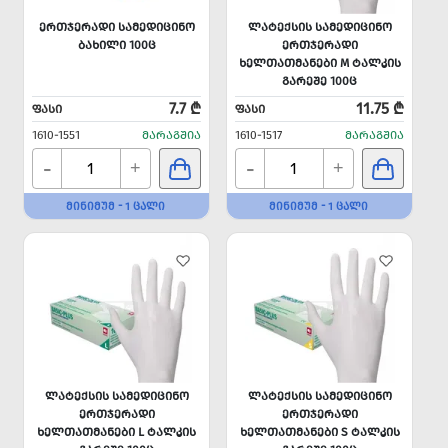
ᲔᲠᲗᲯᲔᲠᲐᲓᲘ ᲡᲐᲛᲔᲓᲘᲪᲘᲜᲝ
ᲚᲐᲢᲔᲥᲡᲘᲡ ᲡᲐᲛᲔᲓᲘᲪᲘᲜᲝ
ᲑᲐᲮᲘᲚᲘ 100Ც
ᲔᲠᲗᲯᲔᲠᲐᲓᲘ
ᲮᲔᲚᲗᲐᲗᲛᲐᲜᲔᲑᲘ M ᲢᲐᲚᲙᲘᲡ
ᲒᲐᲠᲔᲨᲔ 100Ც
7.7 ₾
11.75 ₾
ᲤᲐᲡᲘ
ᲤᲐᲡᲘ
1610-1551
ᲛᲐᲠᲐᲒᲨᲘᲐ
1610-1517
ᲛᲐᲠᲐᲒᲨᲘᲐ
-
-
+
+
ᲛᲘᲜᲘᲛᲣᲛ - 1 ᲪᲐᲚᲘ
ᲛᲘᲜᲘᲛᲣᲛ - 1 ᲪᲐᲚᲘ
ᲚᲐᲢᲔᲥᲡᲘᲡ ᲡᲐᲛᲔᲓᲘᲪᲘᲜᲝ
ᲚᲐᲢᲔᲥᲡᲘᲡ ᲡᲐᲛᲔᲓᲘᲪᲘᲜᲝ
ᲔᲠᲗᲯᲔᲠᲐᲓᲘ
ᲔᲠᲗᲯᲔᲠᲐᲓᲘ
ᲮᲔᲚᲗᲐᲗᲛᲐᲜᲔᲑᲘ L ᲢᲐᲚᲙᲘᲡ
ᲮᲔᲚᲗᲐᲗᲛᲐᲜᲔᲑᲘ S ᲢᲐᲚᲙᲘᲡ