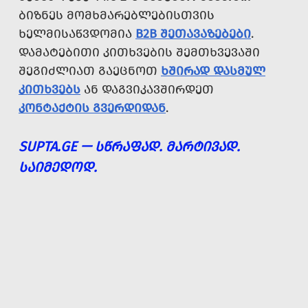
ᲑᲘᲖᲜᲔᲡ ᲛᲝᲛᲮᲛᲐᲠᲔᲑᲚᲔᲑᲘᲡᲗᲕᲘᲡ
ᲮᲔᲚᲛᲘᲡᲐᲬᲕᲓᲝᲛᲘᲐ
B2B ᲨᲔᲗᲐᲕᲐᲖᲔᲑᲔᲑᲘ
.
ᲓᲐᲛᲐᲢᲔᲑᲘᲗᲘ ᲙᲘᲗᲮᲕᲔᲑᲘᲡ ᲨᲔᲛᲗᲮᲕᲔᲕᲐᲨᲘ
ᲨᲔᲒᲘᲫᲚᲘᲐᲗ ᲒᲐᲔᲪᲜᲝᲗ
ᲮᲨᲘᲠᲐᲓ ᲓᲐᲡᲛᲣᲚ
ᲙᲘᲗᲮᲕᲔᲑᲡ
ᲐᲜ ᲓᲐᲒᲕᲘᲙᲐᲕᲨᲘᲠᲓᲔᲗ
ᲙᲝᲜᲢᲐᲥᲢᲘᲡ ᲒᲕᲔᲠᲓᲘᲓᲐᲜ
.
SUPTA.GE — ᲡᲬᲠᲐᲤᲐᲓ. ᲛᲐᲠᲢᲘᲕᲐᲓ.
ᲡᲐᲘᲛᲔᲓᲝᲓ.