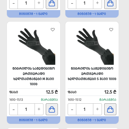
-
-
+
+
ᲛᲘᲜᲘᲛᲣᲛ - 1 ᲪᲐᲚᲘ
ᲛᲘᲜᲘᲛᲣᲛ - 1 ᲪᲐᲚᲘ
ᲜᲘᲢᲠᲘᲚᲘᲡ ᲡᲐᲛᲔᲓᲘᲪᲘᲜᲝ
ᲜᲘᲢᲠᲘᲚᲘᲡ ᲡᲐᲛᲔᲓᲘᲪᲘᲜᲝ
ᲔᲠᲗᲯᲔᲠᲐᲓᲘ
ᲔᲠᲗᲯᲔᲠᲐᲓᲘ
ᲮᲔᲚᲗᲐᲗᲛᲐᲜᲔᲑᲘ M ᲨᲐᲕᲘ
ᲮᲔᲚᲗᲐᲗᲛᲐᲜᲔᲑᲘ S ᲨᲐᲕᲘ 100Ც
100Ც
12.5 ₾
12.5 ₾
ᲤᲐᲡᲘ
ᲤᲐᲡᲘ
1610-1513
ᲛᲐᲠᲐᲒᲨᲘᲐ
1610-1512
ᲛᲐᲠᲐᲒᲨᲘᲐ
-
-
+
+
ᲛᲘᲜᲘᲛᲣᲛ - 1 ᲪᲐᲚᲘ
ᲛᲘᲜᲘᲛᲣᲛ - 1 ᲪᲐᲚᲘ