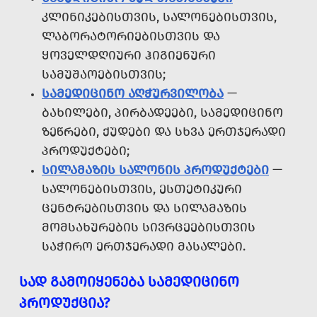
ᲙᲚᲘᲜᲘᲙᲔᲑᲘᲡᲗᲕᲘᲡ, ᲡᲐᲚᲝᲜᲔᲑᲘᲡᲗᲕᲘᲡ,
ᲚᲐᲑᲝᲠᲐᲢᲝᲠᲘᲔᲑᲘᲡᲗᲕᲘᲡ ᲓᲐ
ᲧᲝᲕᲔᲚᲓᲦᲘᲣᲠᲘ ᲰᲘᲒᲘᲔᲜᲣᲠᲘ
ᲡᲐᲛᲣᲨᲐᲝᲔᲑᲘᲡᲗᲕᲘᲡ;
ᲡᲐᲛᲔᲓᲘᲪᲘᲜᲝ ᲐᲦᲭᲣᲠᲕᲘᲚᲝᲑᲐ
—
ᲑᲐᲮᲘᲚᲔᲑᲘ, ᲞᲘᲠᲑᲐᲓᲔᲔᲑᲘ, ᲡᲐᲛᲔᲓᲘᲪᲘᲜᲝ
ᲖᲔᲬᲠᲔᲑᲘ, ᲥᲣᲓᲔᲑᲘ ᲓᲐ ᲡᲮᲕᲐ ᲔᲠᲗᲯᲔᲠᲐᲓᲘ
ᲞᲠᲝᲓᲣᲥᲢᲔᲑᲘ;
ᲡᲘᲚᲐᲛᲐᲖᲘᲡ ᲡᲐᲚᲝᲜᲘᲡ ᲞᲠᲝᲓᲣᲥᲢᲔᲑᲘ
—
ᲡᲐᲚᲝᲜᲔᲑᲘᲡᲗᲕᲘᲡ, ᲔᲡᲗᲔᲢᲘᲙᲣᲠᲘ
ᲪᲔᲜᲢᲠᲔᲑᲘᲡᲗᲕᲘᲡ ᲓᲐ ᲡᲘᲚᲐᲛᲐᲖᲘᲡ
ᲛᲝᲛᲡᲐᲮᲣᲠᲔᲑᲘᲡ ᲡᲘᲕᲠᲪᲔᲔᲑᲘᲡᲗᲕᲘᲡ
ᲡᲐᲭᲘᲠᲝ ᲔᲠᲗᲯᲔᲠᲐᲓᲘ ᲛᲐᲡᲐᲚᲔᲑᲘ.
ᲡᲐᲓ ᲒᲐᲛᲝᲘᲧᲔᲜᲔᲑᲐ ᲡᲐᲛᲔᲓᲘᲪᲘᲜᲝ
ᲞᲠᲝᲓᲣᲥᲪᲘᲐ?