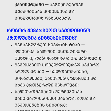
ᲙᲐᲑᲘᲜᲔᲢᲔᲑᲨᲘ
— ᲞᲐᲪᲘᲔᲜᲢᲔᲑᲗᲐᲜ
ᲛᲣᲨᲐᲝᲑᲘᲡᲐᲡ ᲰᲘᲒᲘᲔᲜᲘᲡᲐ ᲓᲐ
ᲡᲘᲡᲣᲤᲗᲐᲕᲘᲡ ᲓᲐᲡᲐᲪᲐᲕᲐᲓ.
ᲠᲝᲒᲝᲠ ᲨᲔᲕᲐᲠᲩᲘᲝᲗ ᲡᲐᲛᲔᲓᲘᲪᲘᲜᲝ
ᲞᲠᲝᲓᲣᲥᲪᲘᲐ ᲑᲘᲖᲜᲔᲡᲘᲡᲗᲕᲘᲡ?
ᲒᲐᲜᲡᲐᲖᲦᲕᲠᲔᲗ ᲡᲘᲕᲠᲪᲘᲡ ᲢᲘᲞᲘ —
ᲙᲚᲘᲜᲘᲙᲐ, ᲡᲐᲚᲝᲜᲘ, ᲔᲡᲗᲔᲢᲘᲙᲣᲠᲘ
ᲪᲔᲜᲢᲠᲘ, ᲚᲐᲑᲝᲠᲐᲢᲝᲠᲘᲐ ᲗᲣ ᲙᲐᲑᲘᲜᲔᲢᲘ;
ᲒᲐᲛᲝᲧᲐᲕᲘᲗ ᲧᲝᲕᲔᲚᲓᲦᲘᲣᲠᲐᲓ ᲡᲐᲭᲘᲠᲝ
ᲞᲠᲝᲓᲣᲥᲢᲔᲑᲘ — ᲮᲔᲚᲗᲐᲗᲛᲐᲜᲔᲑᲘ,
ᲞᲘᲠᲑᲐᲓᲔᲔᲑᲘ, ᲑᲐᲮᲘᲚᲔᲑᲘ, ᲖᲔᲬᲠᲔᲑᲘ ᲓᲐ
ᲡᲮᲕᲐ ᲔᲠᲗᲯᲔᲠᲐᲓᲘ ᲛᲐᲡᲐᲚᲔᲑᲘ;
ᲮᲔᲚᲗᲐᲗᲛᲐᲜᲔᲑᲘᲡ ᲨᲔᲠᲩᲔᲕᲘᲡᲐᲡ
ᲒᲐᲘᲗᲕᲐᲚᲘᲡᲬᲘᲜᲔᲗ ᲛᲐᲡᲐᲚᲐ, ᲖᲝᲛᲐ ᲓᲐ
ᲒᲐᲛᲝᲧᲔᲜᲔᲑᲘᲡ ᲡᲘᲮᲨᲘᲠᲔ;