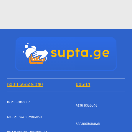
ᲩᲔᲛᲘ ᲐᲜᲒᲐᲠᲘᲨᲘ
ᲛᲔᲜᲘᲣ
ᲠᲔᲒᲘᲡᲢᲠᲐᲪᲘᲐ
ᲩᲕᲔᲜ ᲨᲔᲡᲐᲮᲔᲑ
ᲬᲔᲡᲔᲑᲘ ᲓᲐ ᲞᲘᲠᲝᲑᲔᲑᲘ
ᲒᲕᲔᲙᲘᲗᲮᲔᲑᲘᲐᲜ