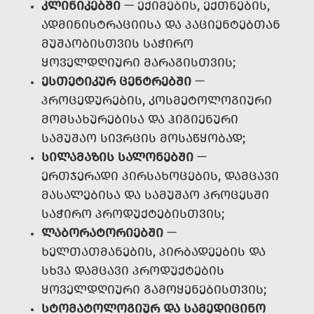
ᲙᲚᲘᲜᲘᲙᲔᲑᲨᲘ
— ᲔᲥᲘᲛᲔᲑᲘᲡ, ᲔᲥᲗᲜᲔᲑᲘᲡ,
ᲐᲓᲛᲘᲜᲘᲡᲢᲠᲐᲪᲘᲘᲡᲐ ᲓᲐ ᲞᲐᲪᲘᲔᲜᲢᲔᲑᲗᲐᲜ
ᲛᲣᲨᲐᲝᲑᲘᲡᲗᲕᲘᲡ ᲡᲐᲭᲘᲠᲝ
ᲧᲝᲕᲔᲚᲓᲦᲘᲣᲠᲘ ᲛᲐᲠᲐᲒᲘᲡᲗᲕᲘᲡ;
ᲔᲡᲗᲔᲢᲘᲙᲣᲠ ᲪᲔᲜᲢᲠᲔᲑᲨᲘ
—
ᲞᲠᲝᲪᲔᲓᲣᲠᲔᲑᲘᲡ, ᲙᲝᲡᲛᲔᲢᲝᲚᲝᲒᲘᲣᲠᲘ
ᲛᲝᲛᲡᲐᲮᲣᲠᲔᲑᲘᲡᲐ ᲓᲐ ᲰᲘᲒᲘᲔᲜᲣᲠᲘ
ᲡᲐᲛᲣᲨᲐᲝ ᲡᲘᲕᲠᲪᲘᲡ ᲛᲝᲡᲐᲬᲧᲝᲑᲐᲓ;
ᲡᲘᲚᲐᲛᲐᲖᲘᲡ ᲡᲐᲚᲝᲜᲔᲑᲨᲘ
—
ᲔᲠᲗᲯᲔᲠᲐᲓᲘ ᲞᲘᲠᲡᲐᲮᲝᲪᲔᲑᲘᲡ, ᲓᲐᲛᲪᲐᲕᲘ
ᲛᲐᲡᲐᲚᲔᲑᲘᲡᲐ ᲓᲐ ᲡᲐᲛᲣᲨᲐᲝ ᲞᲠᲝᲪᲔᲡᲨᲘ
ᲡᲐᲭᲘᲠᲝ ᲞᲠᲝᲓᲣᲥᲢᲔᲑᲘᲡᲗᲕᲘᲡ;
ᲚᲐᲑᲝᲠᲐᲢᲝᲠᲘᲔᲑᲨᲘ
—
ᲮᲔᲚᲗᲐᲗᲛᲐᲜᲔᲑᲘᲡ, ᲞᲘᲠᲑᲐᲓᲔᲔᲑᲘᲡ ᲓᲐ
ᲡᲮᲕᲐ ᲓᲐᲛᲪᲐᲕᲘ ᲞᲠᲝᲓᲣᲥᲢᲔᲑᲘᲡ
ᲧᲝᲕᲔᲚᲓᲦᲘᲣᲠᲘ ᲒᲐᲛᲝᲧᲔᲜᲔᲑᲘᲡᲗᲕᲘᲡ;
ᲡᲢᲝᲛᲐᲢᲝᲚᲝᲒᲘᲣᲠ ᲓᲐ ᲡᲐᲛᲔᲓᲘᲪᲘᲜᲝ