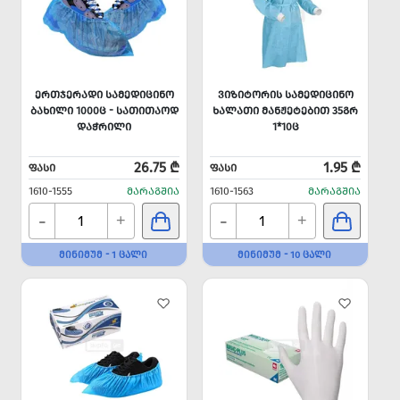
ᲔᲠᲗᲯᲔᲠᲐᲓᲘ ᲡᲐᲛᲔᲓᲘᲪᲘᲜᲝ
ᲕᲘᲖᲘᲢᲝᲠᲘᲡ ᲡᲐᲛᲔᲓᲘᲪᲘᲜᲝ
ᲑᲐᲮᲘᲚᲘ 1000Ც - ᲡᲐᲗᲘᲗᲐᲝᲓ
ᲮᲐᲚᲐᲗᲘ ᲛᲐᲜᲟᲔᲢᲔᲑᲘᲗ 35ᲒᲠ
ᲓᲐᲭᲠᲘᲚᲘ
1*10Ც
26.75 ₾
1.95 ₾
ᲤᲐᲡᲘ
ᲤᲐᲡᲘ
1610-1555
ᲛᲐᲠᲐᲒᲨᲘᲐ
1610-1563
ᲛᲐᲠᲐᲒᲨᲘᲐ
-
-
+
+
ᲛᲘᲜᲘᲛᲣᲛ - 1 ᲪᲐᲚᲘ
ᲛᲘᲜᲘᲛᲣᲛ - 10 ᲪᲐᲚᲘ