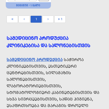
ᲛᲘᲜᲘᲛᲣᲛ - 1 ᲪᲐᲚᲘ
«
‹
1
›
» 1
ᲡᲐᲛᲔᲓᲘᲪᲘᲜᲝ ᲞᲠᲝᲓᲣᲥᲪᲘᲐ
ᲙᲚᲘᲜᲘᲙᲔᲑᲘᲡᲐ ᲓᲐ ᲡᲐᲚᲝᲜᲔᲑᲘᲡᲗᲕᲘᲡ
ᲡᲐᲛᲔᲓᲘᲪᲘᲜᲝ ᲞᲠᲝᲓᲣᲥᲪᲘᲐ
ᲡᲐᲭᲘᲠᲝᲐ
ᲙᲚᲘᲜᲘᲙᲔᲑᲘᲡᲗᲕᲘᲡ, ᲔᲡᲗᲔᲢᲘᲙᲣᲠᲘ
ᲪᲔᲜᲢᲠᲔᲑᲘᲡᲗᲕᲘᲡ, ᲡᲘᲚᲐᲛᲐᲖᲘᲡ
ᲡᲐᲚᲝᲜᲔᲑᲘᲡᲗᲕᲘᲡ,
ᲚᲐᲑᲝᲠᲐᲢᲝᲠᲘᲔᲑᲘᲡᲗᲕᲘᲡ,
ᲡᲢᲝᲛᲐᲢᲝᲚᲝᲒᲘᲣᲠᲘ ᲙᲐᲑᲘᲜᲔᲢᲔᲑᲘᲡᲗᲕᲘᲡ ᲓᲐ
ᲡᲮᲕᲐ ᲡᲘᲕᲠᲪᲔᲔᲑᲘᲡᲗᲕᲘᲡ, ᲡᲐᲓᲐᲪ ᲰᲘᲒᲘᲔᲜᲐ,
ᲣᲡᲐᲤᲠᲗᲮᲝᲔᲑᲐ ᲓᲐ ᲛᲐᲠᲐᲒᲘᲡ ᲓᲠᲝᲣᲚᲘ