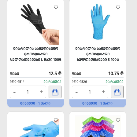
ᲜᲘᲢᲠᲘᲚᲘᲡ ᲡᲐᲛᲔᲓᲘᲪᲘᲜᲝ
ᲜᲘᲢᲠᲘᲚᲘᲡ ᲡᲐᲛᲔᲓᲘᲪᲘᲜᲝ
ᲔᲠᲗᲯᲔᲠᲐᲓᲘ
ᲔᲠᲗᲯᲔᲠᲐᲓᲘ
ᲮᲔᲚᲗᲐᲗᲛᲐᲜᲔᲑᲘ L ᲨᲐᲕᲘ 100Ც
ᲮᲔᲚᲗᲐᲗᲛᲐᲜᲔᲑᲘ S 100Ც
12.5 ₾
10.75 ₾
ᲤᲐᲡᲘ
ᲤᲐᲡᲘ
1610-1514
ᲛᲐᲠᲐᲒᲨᲘᲐ
1610-1526
ᲛᲐᲠᲐᲒᲨᲘᲐ
-
-
+
+
ᲛᲘᲜᲘᲛᲣᲛ - 1 ᲪᲐᲚᲘ
ᲛᲘᲜᲘᲛᲣᲛ - 1 ᲪᲐᲚᲘ