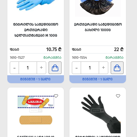
ᲜᲘᲢᲠᲘᲚᲘᲡ ᲡᲐᲛᲔᲓᲘᲪᲘᲜᲝ
ᲔᲠᲗᲯᲔᲠᲐᲓᲘ ᲡᲐᲛᲔᲓᲘᲪᲘᲜᲝ
ᲔᲠᲗᲯᲔᲠᲐᲓᲘ
ᲑᲐᲮᲘᲚᲘ 1000Ც
ᲮᲔᲚᲗᲐᲗᲛᲐᲜᲔᲑᲘ M 100Ც
10.75 ₾
22 ₾
ᲤᲐᲡᲘ
ᲤᲐᲡᲘ
1610-1527
ᲛᲐᲠᲐᲒᲨᲘᲐ
1610-1554
ᲛᲐᲠᲐᲒᲨᲘᲐ
-
-
+
+
ᲛᲘᲜᲘᲛᲣᲛ - 1 ᲪᲐᲚᲘ
ᲛᲘᲜᲘᲛᲣᲛ - 1 ᲪᲐᲚᲘ