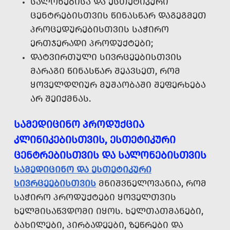
ᲡᲐᲚᲝᲜᲔᲑᲘᲡᲐ ᲓᲐ ᲔᲡᲗᲔᲢᲘᲙᲣᲠᲘ
ᲪᲔᲜᲢᲠᲔᲑᲘᲡᲗᲕᲘᲡ ᲬᲘᲜᲐᲡᲬᲐᲠ ᲓᲐᲒᲔᲒᲛᲔᲗ
ᲞᲠᲝᲪᲔᲓᲣᲠᲔᲑᲘᲡᲗᲕᲘᲡ ᲡᲐᲭᲘᲠᲝ
ᲔᲠᲗᲯᲔᲠᲐᲓᲘ ᲞᲠᲝᲓᲣᲥᲢᲔᲑᲘ;
ᲓᲐᲢᲕᲘᲠᲗᲣᲚᲘ ᲡᲘᲕᲠᲪᲔᲔᲑᲘᲡᲗᲕᲘᲡ
ᲛᲐᲠᲐᲒᲘ ᲬᲘᲜᲐᲡᲬᲐᲠ ᲨᲔᲐᲕᲡᲔᲗ, ᲠᲝᲛ
ᲧᲝᲕᲔᲚᲓᲦᲘᲣᲠ ᲛᲣᲨᲐᲝᲑᲐᲨᲘ ᲨᲔᲤᲔᲠᲮᲔᲑᲐ
ᲐᲠ ᲨᲔᲘᲥᲛᲜᲐᲡ.
ᲡᲐᲛᲔᲓᲘᲪᲘᲜᲝ ᲞᲠᲝᲓᲣᲥᲪᲘᲐ
ᲙᲚᲘᲜᲘᲙᲔᲑᲘᲡᲗᲕᲘᲡ, ᲔᲡᲗᲔᲢᲘᲙᲣᲠᲘ
ᲪᲔᲜᲢᲠᲔᲑᲘᲡᲗᲕᲘᲡ ᲓᲐ ᲡᲐᲚᲝᲜᲔᲑᲘᲡᲗᲕᲘᲡ
ᲡᲐᲛᲔᲓᲘᲪᲘᲜᲝ ᲓᲐ ᲔᲡᲗᲔᲢᲘᲙᲣᲠᲘ
ᲡᲘᲕᲠᲪᲔᲔᲑᲘᲡᲗᲕᲘᲡ
ᲛᲜᲘᲨᲕᲜᲔᲚᲝᲕᲐᲜᲘᲐ, ᲠᲝᲛ
ᲡᲐᲭᲘᲠᲝ ᲞᲠᲝᲓᲣᲥᲢᲔᲑᲘ ᲧᲝᲕᲔᲚᲗᲕᲘᲡ
ᲮᲔᲚᲛᲘᲡᲐᲬᲕᲓᲝᲛᲘ ᲘᲧᲝᲡ. ᲮᲔᲚᲗᲐᲗᲛᲐᲜᲔᲑᲘ,
ᲑᲐᲮᲘᲚᲔᲑᲘ, ᲞᲘᲠᲑᲐᲓᲔᲔᲑᲘ, ᲖᲔᲬᲠᲔᲑᲘ ᲓᲐ