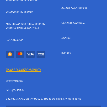
ᲓᲐᲑᲠᲣᲜᲔᲑᲘᲡ ᲞᲝᲚᲘᲢᲘᲙᲐ
ᲒᲐᲮᲓᲘ ᲞᲐᲠᲢᲜᲘᲝᲠᲘ
ᲓᲐᲑᲠᲣᲜᲔᲑᲘᲡ ᲤᲝᲠᲛᲐ
ᲡᲬᲠᲐᲤᲘ ᲒᲐᲓᲐᲮᲓᲐ
ᲞᲔᲠᲡᲝᲜᲐᲚᲣᲠᲘ ᲛᲝᲜᲐᲪᲔᲛᲔᲑᲘᲡ
ᲓᲐᲛᲣᲨᲐᲕᲔᲑᲘᲡ ᲞᲝᲚᲘᲢᲘᲙᲐ
ᲑᲚᲝᲒᲘ
ᲡᲐᲘᲢᲘᲡ ᲠᲣᲙᲐ
ᲕᲚᲝᲒᲘ
ᲓᲐᲒᲕᲘᲙᲐᲕᲨᲘᲠᲓᲘᲗ
+995322110626
INFO@SUPTA.GE
ᲡᲐᲥᲐᲠᲗᲕᲔᲚᲝ, ᲗᲑᲘᲚᲘᲡᲘ, Მ. ᲬᲘᲜᲐᲛᲫᲦᲕᲠᲘᲨᲕᲘᲚᲘᲡ Ქ. N162