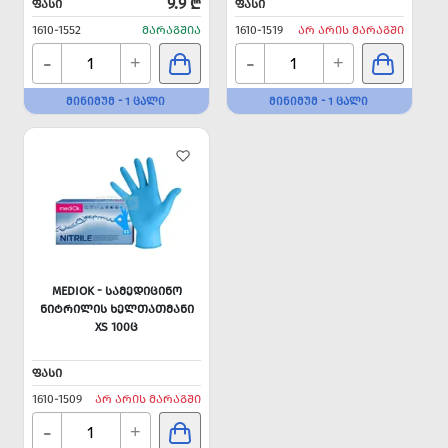
9.9 ₾
ᲤᲐᲡᲘ
ᲤᲐᲡᲘ
1610-1552
ᲛᲐᲠᲐᲒᲨᲘᲐ
1610-1519
ᲐᲠ ᲐᲠᲘᲡ ᲛᲐᲠᲐᲒᲨᲘ
-
-
+
+
ᲛᲘᲜᲘᲛᲣᲛ - 1 ᲪᲐᲚᲘ
ᲛᲘᲜᲘᲛᲣᲛ - 1 ᲪᲐᲚᲘ
MEDIOK - ᲡᲐᲛᲔᲓᲘᲪᲘᲜᲝ
ᲜᲘᲢᲠᲘᲚᲘᲡ ᲮᲔᲚᲗᲐᲗᲛᲐᲜᲘ
XS 100Ც
ᲤᲐᲡᲘ
1610-1509
ᲐᲠ ᲐᲠᲘᲡ ᲛᲐᲠᲐᲒᲨᲘ
-
+