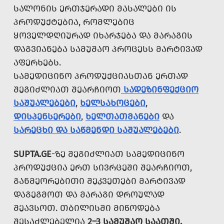
ᲡᲐᲚᲝᲜᲘᲡ ᲔᲠᲗᲯᲔᲠᲐᲓᲘ ᲛᲐᲡᲐᲚᲔᲑᲘ ᲘᲡ
ᲞᲠᲝᲓᲣᲥᲢᲔᲑᲘᲐ, ᲠᲝᲛᲚᲔᲑᲘᲪ
ᲧᲝᲕᲔᲚᲓᲦᲘᲣᲠᲐᲓ ᲘᲮᲐᲠᲯᲔᲑᲐ ᲓᲐ ᲛᲐᲠᲐᲒᲘᲡ
ᲓᲐᲒᲕᲘᲐᲜᲔᲑᲐ ᲡᲐᲛᲣᲨᲐᲝ ᲞᲠᲝᲪᲔᲡᲡ ᲛᲐᲠᲢᲘᲕᲐᲓ
ᲐᲤᲔᲠᲮᲔᲑᲡ.
ᲡᲐᲛᲔᲓᲘᲪᲘᲜᲝ ᲞᲠᲝᲓᲣᲥᲪᲘᲐᲡᲗᲐᲜ ᲔᲠᲗᲐᲓ
ᲨᲔᲒᲘᲫᲚᲘᲐᲗ ᲨᲔᲐᲠᲩᲘᲝᲗ
ᲡᲐᲓᲔᲖᲘᲜᲤᲔᲥᲪᲘᲝ
ᲡᲐᲨᲣᲐᲚᲔᲑᲔᲑᲘ
,
ᲮᲔᲚᲡᲐᲮᲝᲪᲔᲑᲘ
,
ᲓᲘᲡᲞᲔᲜᲡᲔᲠᲔᲑᲘ
,
ᲮᲔᲚᲗᲐᲗᲛᲐᲜᲔᲑᲘ
ᲓᲐ
ᲡᲐᲠᲔᲪᲮᲘ ᲓᲐ ᲡᲐᲬᲛᲔᲜᲓᲘ ᲡᲐᲨᲣᲐᲚᲔᲑᲔᲑᲘ
.
SUPTA.GE
-ᲖᲔ ᲨᲔᲒᲘᲫᲚᲘᲐᲗ ᲡᲐᲛᲔᲓᲘᲪᲘᲜᲝ
ᲞᲠᲝᲓᲣᲥᲪᲘᲐ ᲔᲠᲗ ᲡᲘᲕᲠᲪᲔᲨᲘ ᲨᲔᲐᲠᲩᲘᲝᲗ,
ᲒᲐᲜᲛᲔᲝᲠᲔᲑᲘᲗᲘ ᲨᲔᲙᲕᲔᲗᲔᲑᲘ ᲛᲐᲠᲢᲘᲕᲐᲓ
ᲓᲐᲒᲔᲒᲛᲝᲗ ᲓᲐ ᲛᲐᲠᲐᲒᲘ ᲓᲠᲝᲣᲚᲐᲓ
ᲨᲔᲐᲕᲡᲝᲗ. ᲗᲑᲘᲚᲘᲡᲨᲘ ᲛᲘᲬᲝᲓᲔᲑᲐ
ᲨᲔᲡᲐᲫᲚᲔᲑᲔᲚᲘᲐ
2–3 ᲡᲐᲛᲣᲨᲐᲝ ᲡᲐᲐᲗᲨᲘ.