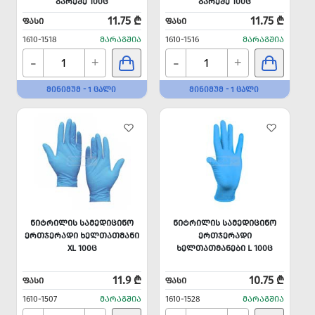
ᲒᲐᲠᲔᲨᲔ 100Ც
ᲒᲐᲠᲔᲨᲔ 100Ც
11.75 ₾
11.75 ₾
ᲤᲐᲡᲘ
ᲤᲐᲡᲘ
1610-1518
ᲛᲐᲠᲐᲒᲨᲘᲐ
1610-1516
ᲛᲐᲠᲐᲒᲨᲘᲐ
-
-
+
+
ᲛᲘᲜᲘᲛᲣᲛ - 1 ᲪᲐᲚᲘ
ᲛᲘᲜᲘᲛᲣᲛ - 1 ᲪᲐᲚᲘ
ᲜᲘᲢᲠᲘᲚᲘᲡ ᲡᲐᲛᲔᲓᲘᲪᲘᲜᲝ
ᲜᲘᲢᲠᲘᲚᲘᲡ ᲡᲐᲛᲔᲓᲘᲪᲘᲜᲝ
ᲔᲠᲗᲯᲔᲠᲐᲓᲘ ᲮᲔᲚᲗᲐᲗᲛᲐᲜᲘ
ᲔᲠᲗᲯᲔᲠᲐᲓᲘ
XL 100Ც
ᲮᲔᲚᲗᲐᲗᲛᲐᲜᲔᲑᲘ L 100Ც
11.9 ₾
10.75 ₾
ᲤᲐᲡᲘ
ᲤᲐᲡᲘ
1610-1507
ᲛᲐᲠᲐᲒᲨᲘᲐ
1610-1528
ᲛᲐᲠᲐᲒᲨᲘᲐ