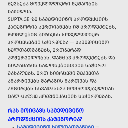
ᲨᲔᲕᲡᲔᲑᲐ ᲧᲝᲕᲔᲚᲓᲦᲘᲣᲠᲘ ᲛᲣᲨᲐᲝᲑᲘᲡ
ᲜᲐᲬᲘᲚᲘᲐ.
SUPTA.GE-ᲖᲔ ᲡᲐᲛᲔᲓᲘᲪᲘᲜᲝ ᲞᲠᲝᲓᲣᲥᲪᲘᲘᲡ
ᲙᲐᲢᲔᲒᲝᲠᲘᲐ ᲐᲔᲠᲗᲘᲐᲜᲔᲑᲡ ᲘᲛ ᲞᲠᲝᲓᲣᲥᲢᲔᲑᲡ,
ᲠᲝᲛᲚᲔᲑᲘᲪ ᲑᲘᲖᲜᲔᲡᲡ ᲧᲝᲕᲔᲚᲓᲦᲘᲣᲠ
ᲞᲠᲝᲪᲔᲡᲔᲑᲨᲘ ᲡᲭᲘᲠᲓᲔᲑᲐ — ᲡᲐᲛᲔᲓᲘᲪᲘᲜᲝ
ᲮᲔᲚᲗᲐᲗᲛᲐᲜᲔᲑᲡ, ᲔᲠᲗᲯᲔᲠᲐᲓ
ᲐᲦᲭᲣᲠᲕᲘᲚᲝᲑᲐᲡ, ᲓᲐᲛᲪᲐᲕ ᲞᲠᲝᲓᲣᲥᲢᲔᲑᲡ ᲓᲐ
ᲡᲘᲚᲐᲛᲐᲖᲘᲡ ᲡᲐᲚᲝᲜᲔᲑᲘᲡᲗᲕᲘᲡ ᲡᲐᲭᲘᲠᲝ
ᲛᲐᲡᲐᲚᲔᲑᲡ. ᲔᲠᲗ ᲡᲘᲕᲠᲪᲔᲨᲘ ᲨᲔᲙᲕᲔᲗᲐ
ᲐᲛᲐᲠᲢᲘᲕᲔᲑᲡ ᲛᲐᲠᲐᲒᲘᲡ ᲛᲐᲠᲗᲕᲐᲡ ᲓᲐ
ᲐᲛᲪᲘᲠᲔᲑᲡ ᲡᲮᲕᲐᲓᲐᲡᲮᲕᲐ ᲛᲝᲛᲬᲝᲓᲔᲑᲔᲚᲗᲐᲜ
ᲪᲐᲚ-ᲪᲐᲚᲙᲔ ᲙᲝᲛᲣᲜᲘᲙᲐᲪᲘᲘᲡ ᲡᲐᲭᲘᲠᲝᲔᲑᲐᲡ.
ᲠᲐᲡ ᲛᲝᲘᲪᲐᲕᲡ ᲡᲐᲛᲔᲓᲘᲪᲘᲜᲝ
ᲞᲠᲝᲓᲣᲥᲪᲘᲘᲡ ᲙᲐᲢᲔᲒᲝᲠᲘᲐ?
ᲡᲐᲛᲔᲓᲘᲪᲘᲜᲝ ᲮᲔᲚᲗᲐᲗᲛᲐᲜᲔᲑᲘ
—