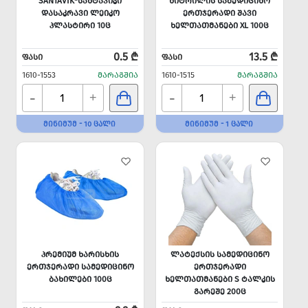
SANTAVIK-ᲡᲐᲜᲢᲐᲕᲘᲙᲘ
ᲜᲘᲢᲠᲘᲚᲘᲡ ᲡᲐᲛᲔᲓᲘᲪᲘᲜᲝ
ᲓᲐᲡᲐᲙᲠᲐᲕᲘ ᲚᲔᲘᲙᲝ
ᲔᲠᲗᲯᲔᲠᲐᲓᲘ ᲨᲐᲕᲘ
ᲞᲚᲐᲡᲢᲘᲠᲘ 10Ც
ᲮᲔᲚᲗᲐᲗᲛᲐᲜᲔᲑᲘ XL 100Ც
0.5 ₾
13.5 ₾
ᲤᲐᲡᲘ
ᲤᲐᲡᲘ
1610-1553
ᲛᲐᲠᲐᲒᲨᲘᲐ
1610-1515
ᲛᲐᲠᲐᲒᲨᲘᲐ
-
-
+
+
ᲛᲘᲜᲘᲛᲣᲛ - 10 ᲪᲐᲚᲘ
ᲛᲘᲜᲘᲛᲣᲛ - 1 ᲪᲐᲚᲘ
ᲞᲠᲔᲛᲘᲣᲛ ᲮᲐᲠᲘᲡᲮᲘᲡ
ᲚᲐᲢᲔᲥᲡᲘᲡ ᲡᲐᲛᲔᲓᲘᲪᲘᲜᲝ
ᲔᲠᲗᲯᲔᲠᲐᲓᲘ ᲡᲐᲛᲔᲓᲘᲪᲘᲜᲝ
ᲔᲠᲗᲯᲔᲠᲐᲓᲘ
ᲑᲐᲮᲘᲚᲔᲑᲘ 100Ც
ᲮᲔᲚᲗᲐᲗᲛᲐᲜᲔᲑᲘ S ᲢᲐᲚᲙᲘᲡ
ᲒᲐᲠᲔᲨᲔ 200Ც