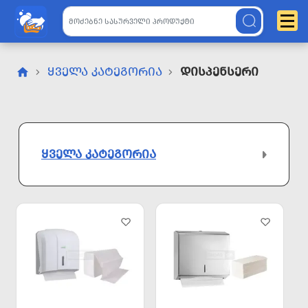
ᲧᲕᲔᲚᲐ ᲙᲐᲢᲔᲒᲝᲠᲘᲐ
Დისპენსერი
ᲧᲕᲔᲚᲐ ᲙᲐᲢᲔᲒᲝᲠᲘᲐ