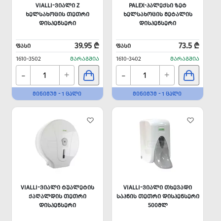
VIALLI-ᲕᲘᲐᲚᲘ Z
PALEX-ᲞᲐᲚᲔᲥᲡᲘ ᲖᲔᲢ
ᲮᲔᲚᲡᲐᲮᲝᲪᲘᲡ ᲗᲔᲗᲠᲘ
ᲮᲔᲚᲡᲐᲮᲝᲪᲘᲡ ᲛᲔᲢᲐᲚᲘᲡ
ᲓᲘᲡᲞᲔᲜᲡᲔᲠᲘ
ᲓᲘᲡᲞᲔᲜᲡᲔᲠᲘ
39.95 ₾
73.5 ₾
ᲤᲐᲡᲘ
ᲤᲐᲡᲘ
1610-3502
ᲛᲐᲠᲐᲒᲨᲘᲐ
1610-3402
ᲛᲐᲠᲐᲒᲨᲘᲐ
-
-
+
+
ᲛᲘᲜᲘᲛᲣᲛ - 1 ᲪᲐᲚᲘ
ᲛᲘᲜᲘᲛᲣᲛ - 1 ᲪᲐᲚᲘ
VIALLI-ᲕᲘᲐᲚᲘ ᲢᲣᲐᲚᲔᲢᲘᲡ
VIALLI-ᲕᲘᲐᲚᲘ ᲗᲮᲔᲕᲐᲓᲘ
ᲥᲐᲦᲐᲚᲓᲘᲡ ᲗᲔᲗᲠᲘ
ᲡᲐᲞᲜᲘᲡ ᲗᲔᲗᲠᲘ ᲓᲘᲡᲞᲔᲜᲡᲔᲠᲘ
ᲓᲘᲡᲞᲔᲜᲡᲔᲠᲘ
500ᲛᲚ