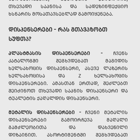
ᲗᲮᲔᲕᲐᲓᲘ ᲡᲐᲞᲜᲘᲡᲐ ᲓᲐ ᲡᲐᲓᲔᲖᲘᲜᲤᲔᲥᲪᲘᲝ
ᲮᲡᲜᲐᲠᲘᲡ ᲛᲝᲡᲐᲗᲐᲕᲡᲔᲑᲚᲐᲓ ᲒᲐᲛᲝᲘᲧᲔᲜᲔᲑᲐ.
ᲓᲘᲡᲞᲔᲜᲡᲔᲠᲔᲑᲘ - ᲠᲐᲡ ᲒᲗᲐᲕᲐᲖᲝᲑᲗ
ᲡᲣᲤᲗᲐ?
ᲞᲚᲐᲡᲢᲛᲐᲡᲘᲡ ᲓᲘᲡᲞᲔᲜᲡᲔᲠᲔᲑᲘ -
ᲩᲕᲔᲜᲡ
ᲙᲐᲢᲐᲚᲝᲒᲨᲘ ᲨᲔᲒᲮᲕᲓᲔᲑᲐᲗ ᲛᲐᲒᲘᲓᲘᲡ
ᲮᲔᲚᲡᲐᲮᲝᲪᲘᲡ ᲓᲘᲡᲞᲔᲜᲡᲔᲠᲘ, ᲐᲡᲔᲕᲔ ᲚᲐᲖᲔᲠᲘᲡ
ᲮᲔᲚᲡᲐᲮᲝᲪᲘᲡᲐ ᲓᲐ Z ᲮᲔᲚᲡᲐᲮᲝᲪᲘᲡ
ᲓᲘᲡᲞᲔᲜᲡᲔᲠᲔᲑᲘ. ᲐᲛᲐᲡᲗᲐᲜ ᲔᲠᲗᲐᲓ, ᲨᲔᲫᲚᲔᲑᲗ
ᲨᲔᲘᲫᲘᲜᲝᲗ ᲗᲮᲔᲕᲐᲓᲘ ᲡᲐᲞᲜᲘᲡ ᲓᲘᲡᲞᲔᲜᲡᲔᲠᲘ ᲓᲐ
ᲢᲣᲐᲚᲔᲢᲘᲡ ᲥᲐᲦᲐᲚᲓᲘᲡ ᲓᲘᲡᲞᲔᲜᲡᲔᲠᲘ.
ᲛᲔᲢᲐᲚᲘᲡ ᲓᲘᲡᲞᲔᲜᲡᲔᲠᲔᲑᲘ -
ᲩᲕᲔᲜᲘ ᲛᲔᲢᲐᲚᲘᲡ
ᲓᲘᲡᲞᲔᲜᲡᲔᲠᲔᲑᲘ ᲒᲐᲛᲝᲘᲠᲩᲔᲕᲐ ᲛᲐᲦᲐᲚᲘ
ᲒᲐᲛᲫᲚᲔᲝᲑᲘᲗᲐ ᲓᲐ ᲓᲐᲮᲕᲔᲬᲘᲚᲘ
ᲓᲘᲖᲐᲘᲜᲘᲗ. ᲐᲡᲝᲠᲢᲘᲛᲔᲜᲢᲨᲘ ᲨᲔᲒᲮᲕᲓᲔᲑᲐᲗ