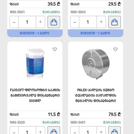
39.5 ₾
29.5 ₾
ᲤᲐᲡᲘ
ᲤᲐᲡᲘ
1610-3501
ᲛᲐᲠᲐᲒᲨᲘᲐ
1610-3503
ᲛᲐᲠᲐᲒᲨᲘᲐ
-
-
+
+
ᲛᲘᲜᲘᲛᲣᲛ - 1 ᲪᲐᲚᲘ
ᲛᲘᲜᲘᲛᲣᲛ - 1 ᲪᲐᲚᲘ
FLOSOFT-ᲤᲚᲝᲡᲝᲤᲢᲘ ᲡᲐᲞᲜᲘᲡ
PALEX-ᲞᲐᲚᲔᲥᲡ ᲯᲣᲛᲑᲝ
ᲒᲐᲛᲭᲕᲘᲠᲕᲐᲚᲔ ᲓᲘᲡᲞᲔᲜᲡᲔᲠᲘ
ᲢᲣᲐᲚᲔᲢᲘᲡ ᲥᲐᲦᲐᲚᲓᲘᲡ
500ᲛᲚ
ᲛᲔᲢᲐᲚᲘᲡ ᲓᲘᲡᲞᲔᲜᲡᲔᲠᲘ
11.5 ₾
79.5 ₾
ᲤᲐᲡᲘ
ᲤᲐᲡᲘ
1610-3520
ᲛᲐᲠᲐᲒᲨᲘᲐ
1610-3401
ᲛᲐᲠᲐᲒᲨᲘᲐ
-
-
+
+