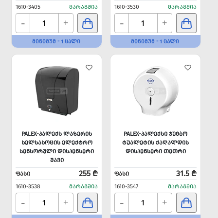
1610-3405
ᲛᲐᲠᲐᲒᲨᲘᲐ
1610-3530
ᲛᲐᲠᲐᲒᲨᲘᲐ
-
-
+
+
ᲛᲘᲜᲘᲛᲣᲛ - 1 ᲪᲐᲚᲘ
ᲛᲘᲜᲘᲛᲣᲛ - 1 ᲪᲐᲚᲘ
PALEX-ᲞᲐᲚᲔᲥᲡ ᲚᲐᲖᲔᲠᲘᲡ
PALEX-ᲞᲐᲚᲔᲥᲡᲘ ᲯᲣᲛᲑᲝ
ᲮᲔᲚᲡᲐᲮᲝᲪᲘᲡ ᲔᲚᲔᲥᲢᲠᲝ
ᲢᲣᲐᲚᲔᲢᲘᲡ ᲥᲐᲦᲐᲚᲓᲘᲡ
ᲡᲔᲜᲡᲝᲠᲣᲚᲘ ᲓᲘᲡᲞᲔᲜᲡᲔᲠᲘ
ᲓᲘᲡᲞᲔᲜᲡᲔᲠᲘ ᲗᲔᲗᲠᲘ
ᲨᲐᲕᲘ
255 ₾
31.5 ₾
ᲤᲐᲡᲘ
ᲤᲐᲡᲘ
1610-3538
ᲛᲐᲠᲐᲒᲨᲘᲐ
1610-3547
ᲛᲐᲠᲐᲒᲨᲘᲐ
-
-
+
+