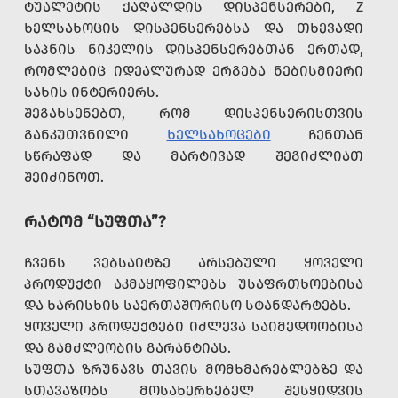
ᲢᲣᲐᲚᲔᲢᲘᲡ ᲥᲐᲦᲐᲚᲓᲘᲡ ᲓᲘᲡᲞᲔᲜᲡᲔᲠᲔᲑᲘ, Z
ᲮᲔᲚᲡᲐᲮᲝᲪᲘᲡ ᲓᲘᲡᲞᲔᲜᲡᲔᲠᲔᲑᲡᲐ ᲓᲐ ᲗᲮᲔᲕᲐᲓᲘ
ᲡᲐᲞᲜᲘᲡ ᲜᲘᲙᲔᲚᲘᲡ ᲓᲘᲡᲞᲔᲜᲡᲔᲠᲔᲑᲗᲐᲜ ᲔᲠᲗᲐᲓ,
ᲠᲝᲛᲚᲔᲑᲘᲪ ᲘᲓᲔᲐᲚᲣᲠᲐᲓ ᲔᲠᲒᲔᲑᲐ ᲜᲔᲑᲘᲡᲛᲘᲔᲠᲘ
ᲡᲐᲮᲘᲡ ᲘᲜᲢᲔᲠᲘᲔᲠᲡ.
ᲨᲔᲒᲐᲮᲡᲔᲜᲔᲑᲗ, ᲠᲝᲛ ᲓᲘᲡᲞᲔᲜᲡᲔᲠᲘᲡᲗᲕᲘᲡ
ᲒᲐᲜᲙᲣᲗᲕᲜᲘᲚᲘ
ᲮᲔᲚᲡᲐᲮᲝᲪᲔᲑᲘ
ᲩᲔᲜᲗᲐᲜ
ᲡᲬᲠᲐᲤᲐᲓ ᲓᲐ ᲛᲐᲠᲢᲘᲕᲐᲓ ᲨᲔᲒᲘᲫᲚᲘᲐᲗ
ᲨᲔᲘᲫᲘᲜᲝᲗ.
ᲠᲐᲢᲝᲛ “ᲡᲣᲤᲗᲐ”?
ᲩᲕᲔᲜᲡ ᲕᲔᲑᲡᲐᲘᲢᲖᲔ ᲐᲠᲡᲔᲑᲣᲚᲘ ᲧᲝᲕᲔᲚᲘ
ᲞᲠᲝᲓᲣᲥᲢᲘ ᲐᲙᲛᲐᲧᲝᲤᲘᲚᲔᲑᲡ ᲣᲡᲐᲤᲠᲗᲮᲝᲔᲑᲘᲡᲐ
ᲓᲐ ᲮᲐᲠᲘᲡᲮᲘᲡ ᲡᲐᲔᲠᲗᲐᲨᲝᲠᲘᲡᲝ ᲡᲢᲐᲜᲓᲐᲠᲢᲔᲑᲡ.
ᲧᲝᲕᲔᲚᲘ ᲞᲠᲝᲓᲣᲥᲢᲔᲑᲘ ᲘᲫᲚᲔᲕᲐ ᲡᲐᲘᲛᲔᲓᲝᲝᲑᲘᲡᲐ
ᲓᲐ ᲒᲐᲛᲫᲚᲔᲝᲑᲘᲡ ᲒᲐᲠᲐᲜᲢᲘᲐᲡ.
ᲡᲣᲤᲗᲐ ᲖᲠᲣᲜᲐᲕᲡ ᲗᲐᲕᲘᲡ ᲛᲝᲛᲮᲛᲐᲠᲔᲑᲚᲔᲑᲖᲔ ᲓᲐ
ᲡᲗᲐᲕᲐᲖᲝᲑᲡ ᲛᲝᲡᲐᲮᲔᲠᲮᲔᲑᲔᲚ ᲨᲔᲡᲧᲘᲓᲕᲘᲡ