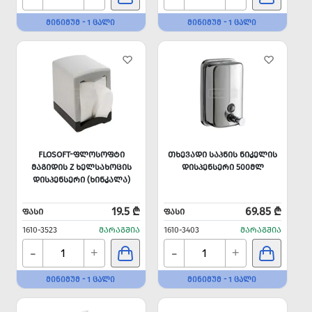
ᲛᲘᲜᲘᲛᲣᲛ - 1 ᲪᲐᲚᲘ
ᲛᲘᲜᲘᲛᲣᲛ - 1 ᲪᲐᲚᲘ
FLOSOFT-ᲤᲚᲝᲡᲝᲤᲢᲘ
ᲗᲮᲔᲕᲐᲓᲘ ᲡᲐᲞᲜᲘᲡ ᲜᲘᲙᲔᲚᲘᲡ
ᲛᲐᲒᲘᲓᲘᲡ Z ᲮᲔᲚᲡᲐᲮᲝᲪᲘᲡ
ᲓᲘᲡᲞᲔᲜᲡᲔᲠᲘ 500ᲛᲚ
ᲓᲘᲡᲞᲔᲜᲡᲔᲠᲘ (ᲮᲘᲜᲙᲐᲚᲐ)
19.5 ₾
69.85 ₾
ᲤᲐᲡᲘ
ᲤᲐᲡᲘ
1610-3523
ᲛᲐᲠᲐᲒᲨᲘᲐ
1610-3403
ᲛᲐᲠᲐᲒᲨᲘᲐ
-
-
+
+
ᲛᲘᲜᲘᲛᲣᲛ - 1 ᲪᲐᲚᲘ
ᲛᲘᲜᲘᲛᲣᲛ - 1 ᲪᲐᲚᲘ