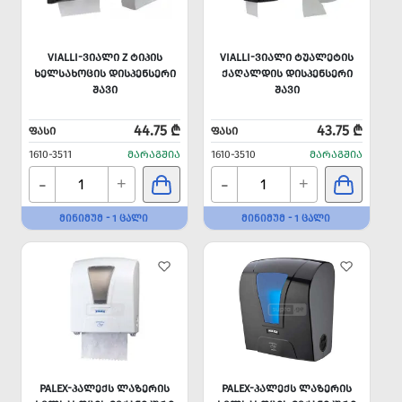
VIALLI-ᲕᲘᲐᲚᲘ Z ᲢᲘᲞᲘᲡ
VIALLI-ᲕᲘᲐᲚᲘ ᲢᲣᲐᲚᲔᲢᲘᲡ
ᲮᲔᲚᲡᲐᲮᲝᲪᲘᲡ ᲓᲘᲡᲞᲔᲜᲡᲔᲠᲘ
ᲥᲐᲦᲐᲚᲓᲘᲡ ᲓᲘᲡᲞᲔᲜᲡᲔᲠᲘ
ᲨᲐᲕᲘ
ᲨᲐᲕᲘ
44.75 ₾
43.75 ₾
ᲤᲐᲡᲘ
ᲤᲐᲡᲘ
1610-3511
ᲛᲐᲠᲐᲒᲨᲘᲐ
1610-3510
ᲛᲐᲠᲐᲒᲨᲘᲐ
-
-
+
+
ᲛᲘᲜᲘᲛᲣᲛ - 1 ᲪᲐᲚᲘ
ᲛᲘᲜᲘᲛᲣᲛ - 1 ᲪᲐᲚᲘ
PALEX-ᲞᲐᲚᲔᲥᲡ ᲚᲐᲖᲔᲠᲘᲡ
PALEX-ᲞᲐᲚᲔᲥᲡ ᲚᲐᲖᲔᲠᲘᲡ