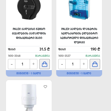
PALEX-ᲞᲐᲚᲔᲥᲡᲘ ᲯᲣᲛᲑᲝ
PALEX-ᲞᲐᲚᲔᲥᲡ ᲚᲐᲖᲔᲠᲘᲡ
ᲢᲣᲐᲚᲔᲢᲘᲡ ᲥᲐᲦᲐᲚᲓᲘᲡ
ᲮᲔᲚᲡᲐᲮᲝᲪᲘᲡ ᲔᲚᲔᲥᲢᲠᲝ
ᲓᲘᲡᲞᲔᲜᲡᲔᲠᲘ ᲨᲐᲕᲘ
ᲡᲔᲜᲡᲝᲠᲣᲚᲘ ᲓᲘᲡᲞᲔᲜᲡᲔᲠᲘ
ᲚᲣᲠᲯᲘ
31.5 ₾
190 ₾
ᲤᲐᲡᲘ
ᲤᲐᲡᲘ
1610-3548
ᲛᲐᲠᲐᲒᲨᲘᲐ
1610-3537
ᲛᲐᲠᲐᲒᲨᲘᲐ
-
-
+
+
ᲛᲘᲜᲘᲛᲣᲛ - 1 ᲪᲐᲚᲘ
ᲛᲘᲜᲘᲛᲣᲛ - 1 ᲪᲐᲚᲘ