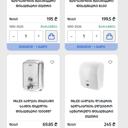
ᲮᲔᲚᲡᲐᲮᲝᲪᲘᲡ ᲛᲔᲥᲐᲜᲘᲙᲣᲠᲘ
ᲮᲔᲚᲡᲐᲮᲝᲪᲘᲡ ᲛᲔᲥᲐᲜᲘᲙᲣᲠᲘ
ᲓᲘᲡᲞᲔᲜᲡᲔᲠᲘ ᲗᲔᲗᲠᲘ
ᲓᲘᲡᲞᲔᲜᲡᲔᲠᲘ ᲨᲐᲕᲘ
195 ₾
199.5 ₾
ᲤᲐᲡᲘ
ᲤᲐᲡᲘ
1610-3535
ᲛᲐᲠᲐᲒᲨᲘᲐ
1610-3536
ᲛᲐᲠᲐᲒᲨᲘᲐ
-
-
+
+
ᲛᲘᲜᲘᲛᲣᲛ - 1 ᲪᲐᲚᲘ
ᲛᲘᲜᲘᲛᲣᲛ - 1 ᲪᲐᲚᲘ
PALEX-ᲞᲐᲚᲔᲥᲡ ᲗᲮᲔᲕᲐᲓᲘ
PALEX-ᲞᲐᲚᲔᲥᲡ ᲚᲐᲖᲔᲠᲘᲡ
ᲡᲐᲞᲜᲘᲡ ᲜᲘᲙᲔᲚᲘᲡ
ᲮᲔᲚᲡᲐᲮᲝᲪᲘᲡ ᲔᲚᲔᲥᲢᲠᲝ
ᲓᲘᲡᲞᲔᲜᲡᲔᲠᲘ 1000ᲛᲚ
ᲡᲔᲜᲡᲝᲠᲣᲚᲘ ᲓᲘᲡᲞᲔᲜᲡᲔᲠᲘ
ᲗᲔᲗᲠᲘ
69.85 ₾
245 ₾
ᲤᲐᲡᲘ
ᲤᲐᲡᲘ