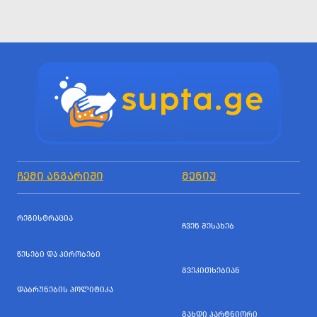
ᲩᲔᲛᲘ ᲐᲜᲒᲐᲠᲘᲨᲘ
ᲛᲔᲜᲘᲣ
ᲠᲔᲒᲘᲡᲢᲠᲐᲪᲘᲐ
ᲩᲕᲔᲜ ᲨᲔᲡᲐᲮᲔᲑ
ᲬᲔᲡᲔᲑᲘ ᲓᲐ ᲞᲘᲠᲝᲑᲔᲑᲘ
ᲒᲕᲔᲙᲘᲗᲮᲔᲑᲘᲐᲜ
ᲓᲐᲑᲠᲣᲜᲔᲑᲘᲡ ᲞᲝᲚᲘᲢᲘᲙᲐ
ᲒᲐᲮᲓᲘ ᲞᲐᲠᲢᲜᲘᲝᲠᲘ