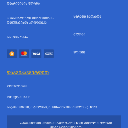
ᲓᲐᲑᲠᲣᲜᲔᲑᲘᲡ ᲤᲝᲠᲛᲐ
ᲡᲬᲠᲐᲤᲘ ᲒᲐᲓᲐᲮᲓᲐ
ᲞᲔᲠᲡᲝᲜᲐᲚᲣᲠᲘ ᲛᲝᲜᲐᲪᲔᲛᲔᲑᲘᲡ
ᲓᲐᲛᲣᲨᲐᲕᲔᲑᲘᲡ ᲞᲝᲚᲘᲢᲘᲙᲐ
ᲑᲚᲝᲒᲘ
ᲡᲐᲘᲢᲘᲡ ᲠᲣᲙᲐ
ᲕᲚᲝᲒᲘ
ᲓᲐᲒᲕᲘᲙᲐᲕᲨᲘᲠᲓᲘᲗ
+995322110626
INFO@SUPTA.GE
ᲡᲐᲥᲐᲠᲗᲕᲔᲚᲝ, ᲗᲑᲘᲚᲘᲡᲘ, Მ. ᲬᲘᲜᲐᲛᲫᲦᲕᲠᲘᲨᲕᲘᲚᲘᲡ Ქ. N162
ᲓᲐᲒᲕᲘᲢᲝᲕᲔᲗ ᲗᲥᲕᲔᲜᲘ ᲡᲐᲙᲝᲜᲢᲐᲥᲢᲝ ᲩᲕᲔᲜ ᲣᲛᲝᲙᲚᲔᲡ ᲓᲠᲝᲨᲘ
ᲓᲐᲒᲘᲙᲐᲕᲨᲘᲠᲓᲔᲑᲘᲗ