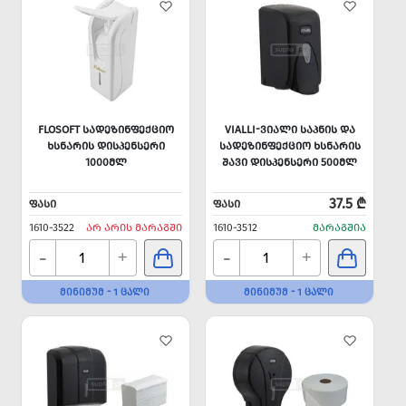
FLOSOFT ᲡᲐᲓᲔᲖᲘᲜᲤᲔᲥᲪᲘᲝ
VIALLI-ᲕᲘᲐᲚᲘ ᲡᲐᲞᲜᲘᲡ ᲓᲐ
ᲮᲡᲜᲐᲠᲘᲡ ᲓᲘᲡᲞᲔᲜᲡᲔᲠᲘ
ᲡᲐᲓᲔᲖᲘᲜᲤᲔᲥᲪᲘᲝ ᲮᲡᲜᲐᲠᲘᲡ
1000ᲛᲚ
ᲨᲐᲕᲘ ᲓᲘᲡᲞᲔᲜᲡᲔᲠᲘ 500ᲛᲚ
37.5 ₾
ᲤᲐᲡᲘ
ᲤᲐᲡᲘ
1610-3522
ᲐᲠ ᲐᲠᲘᲡ ᲛᲐᲠᲐᲒᲨᲘ
1610-3512
ᲛᲐᲠᲐᲒᲨᲘᲐ
-
-
+
+
ᲛᲘᲜᲘᲛᲣᲛ - 1 ᲪᲐᲚᲘ
ᲛᲘᲜᲘᲛᲣᲛ - 1 ᲪᲐᲚᲘ