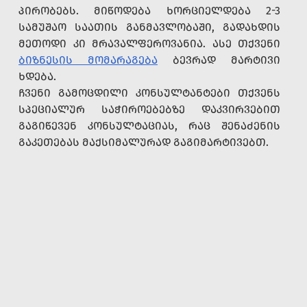
ᲞᲘᲠᲝᲑᲔᲑᲡ. ᲛᲘᲬᲝᲓᲔᲑᲐ ᲮᲝᲠᲪᲘᲔᲚᲓᲔᲑᲐ 2-3
ᲡᲐᲛᲣᲨᲐᲝ ᲡᲐᲐᲗᲘᲡ ᲒᲐᲜᲛᲐᲕᲚᲝᲑᲐᲨᲘ, ᲒᲐᲓᲐᲮᲓᲘᲡ
ᲛᲔᲗᲝᲓᲘ ᲙᲘ ᲛᲠᲐᲕᲐᲚᲤᲔᲠᲝᲕᲐᲜᲘᲐ. ᲐᲡᲔ ᲗᲥᲕᲔᲜᲘ
ᲑᲘᲖᲜᲔᲡᲘᲡ ᲛᲝᲛᲐᲠᲐᲒᲔᲑᲐ
ᲑᲔᲕᲠᲐᲓ ᲛᲐᲠᲢᲘᲕᲘ
ᲮᲓᲔᲑᲐ.
ᲩᲕᲔᲜᲘ ᲒᲐᲛᲝᲪᲓᲘᲚᲘ ᲙᲝᲜᲡᲣᲚᲢᲐᲜᲢᲔᲑᲘ ᲗᲥᲕᲔᲜᲡ
ᲡᲞᲔᲪᲘᲐᲚᲣᲠ ᲡᲐᲭᲘᲠᲝᲔᲑᲔᲑᲖᲔ ᲓᲐᲙᲕᲘᲠᲕᲔᲑᲘᲗ
ᲒᲐᲒᲘᲬᲔᲕᲔᲜ ᲙᲝᲜᲡᲣᲚᲢᲐᲪᲘᲐᲡ, ᲠᲐᲪ ᲨᲔᲜᲐᲫᲔᲜᲘᲡ
ᲒᲐᲙᲔᲗᲔᲑᲐᲡ ᲛᲐᲥᲡᲘᲛᲐᲚᲣᲠᲐᲓ ᲒᲐᲒᲘᲛᲐᲠᲢᲘᲕᲔᲑᲗ.