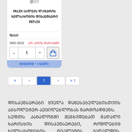
PALEX-ᲞᲐᲚᲔᲥᲡ ᲚᲐᲖᲔᲠᲘᲡ
ᲮᲔᲚᲡᲐᲮᲝᲪᲘᲡ ᲓᲘᲡᲞᲔᲜᲡᲔᲠᲘ
REFLEX
ᲤᲐᲡᲘ
1610-3533
ᲐᲠ ᲐᲠᲘᲡ ᲛᲐᲠᲐᲒᲨᲘ
-
+
ᲛᲘᲜᲘᲛᲣᲛ - 1 ᲪᲐᲚᲘ
«
‹
1
›
» 1
ᲓᲘᲡᲞᲔᲜᲡᲔᲠᲔᲑᲘ ᲧᲕᲔᲚᲐ ᲓᲐᲬᲔᲡᲔᲑᲣᲚᲔᲑᲘᲡᲗᲕᲘᲡ
ᲐᲑᲡᲝᲚᲣᲢᲣᲠ ᲐᲣᲪᲘᲚᲔᲑᲚᲝᲑᲐᲡ ᲬᲐᲠᲛᲝᲐᲓᲒᲔᲜᲡ.
ᲡᲣᲤᲗᲡ ᲙᲐᲢᲐᲚᲝᲒᲨᲘ ᲨᲔᲒᲮᲕᲓᲔᲑᲐᲗ ᲛᲐᲦᲐᲚᲘ
ᲮᲐᲠᲘᲡᲮᲘᲡ ᲓᲘᲡᲞᲔᲜᲡᲔᲠᲔᲑᲘ, ᲠᲝᲛᲚᲔᲑᲘᲪ
ᲮᲔᲚᲡᲐᲮᲝᲪᲔᲑᲘᲡ, ᲢᲣᲐᲚᲔᲢᲘᲡ ᲥᲐᲦᲐᲚᲓᲘᲡ,