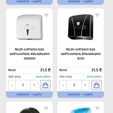
ᲛᲘᲜᲘᲛᲣᲛ - 1 ᲪᲐᲚᲘ
ᲛᲘᲜᲘᲛᲣᲛ - 1 ᲪᲐᲚᲘ
PALEX-ᲞᲐᲚᲔᲥᲡᲘ ᲖᲔᲢ
PALEX-ᲞᲐᲚᲔᲥᲡᲘ ᲖᲔᲢ
ᲮᲔᲚᲡᲐᲮᲝᲪᲘᲡ ᲓᲘᲡᲞᲔᲜᲡᲔᲠᲘ
ᲮᲔᲚᲡᲐᲮᲝᲪᲘᲡ ᲓᲘᲡᲞᲔᲜᲡᲔᲠᲘ
ᲗᲔᲗᲠᲘ
ᲨᲐᲕᲘ
31.5 ₾
31.5 ₾
ᲤᲐᲡᲘ
ᲤᲐᲡᲘ
1610-3545
ᲛᲐᲠᲐᲒᲨᲘᲐ
1610-3546
ᲛᲐᲠᲐᲒᲨᲘᲐ
-
-
+
+
ᲛᲘᲜᲘᲛᲣᲛ - 1 ᲪᲐᲚᲘ
ᲛᲘᲜᲘᲛᲣᲛ - 1 ᲪᲐᲚᲘ