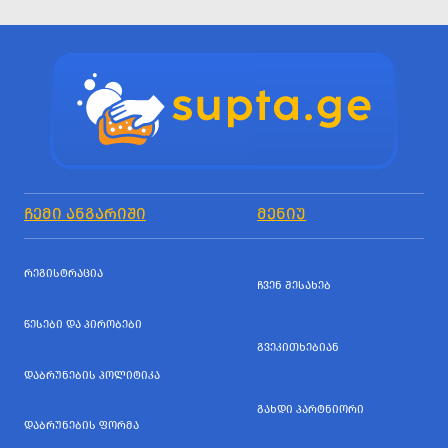
ᲩᲔᲛᲘ ᲐᲜᲒᲐᲠᲘᲨᲘ
ᲛᲔᲜᲘᲣ
ᲠᲔᲒᲘᲡᲢᲠᲐᲪᲘᲐ
ᲩᲕᲔᲜ ᲨᲔᲡᲐᲮᲔᲑ
ᲬᲔᲡᲔᲑᲘ ᲓᲐ ᲞᲘᲠᲝᲑᲔᲑᲘ
ᲒᲕᲔᲙᲘᲗᲮᲔᲑᲘᲐᲜ
ᲓᲐᲑᲠᲣᲜᲔᲑᲘᲡ ᲞᲝᲚᲘᲢᲘᲙᲐ
ᲒᲐᲮᲓᲘ ᲞᲐᲠᲢᲜᲘᲝᲠᲘ
ᲓᲐᲑᲠᲣᲜᲔᲑᲘᲡ ᲤᲝᲠᲛᲐ