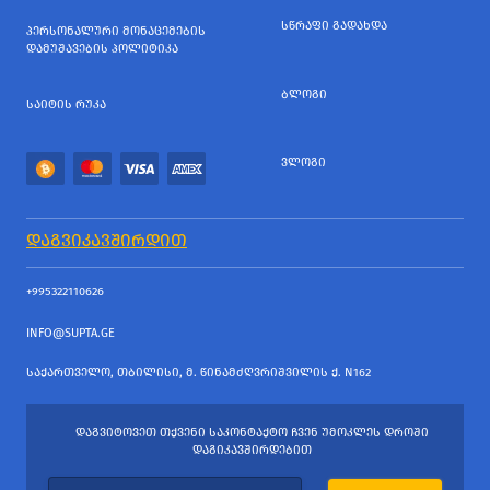
ᲡᲬᲠᲐᲤᲘ ᲒᲐᲓᲐᲮᲓᲐ
ᲞᲔᲠᲡᲝᲜᲐᲚᲣᲠᲘ ᲛᲝᲜᲐᲪᲔᲛᲔᲑᲘᲡ
ᲓᲐᲛᲣᲨᲐᲕᲔᲑᲘᲡ ᲞᲝᲚᲘᲢᲘᲙᲐ
ᲑᲚᲝᲒᲘ
ᲡᲐᲘᲢᲘᲡ ᲠᲣᲙᲐ
ᲕᲚᲝᲒᲘ
ᲓᲐᲒᲕᲘᲙᲐᲕᲨᲘᲠᲓᲘᲗ
+995322110626
INFO@SUPTA.GE
ᲡᲐᲥᲐᲠᲗᲕᲔᲚᲝ, ᲗᲑᲘᲚᲘᲡᲘ, Მ. ᲬᲘᲜᲐᲛᲫᲦᲕᲠᲘᲨᲕᲘᲚᲘᲡ Ქ. N162
ᲓᲐᲒᲕᲘᲢᲝᲕᲔᲗ ᲗᲥᲕᲔᲜᲘ ᲡᲐᲙᲝᲜᲢᲐᲥᲢᲝ ᲩᲕᲔᲜ ᲣᲛᲝᲙᲚᲔᲡ ᲓᲠᲝᲨᲘ
ᲓᲐᲒᲘᲙᲐᲕᲨᲘᲠᲓᲔᲑᲘᲗ