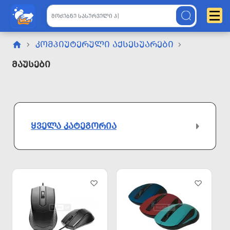
ᲙᲝᲛᲞᲘᲣᲢᲔᲠᲣᲚᲘ ᲐᲥᲡᲔᲡᲣᲐᲠᲔᲑᲘ
Მაუსები
ᲧᲕᲔᲚᲐ ᲙᲐᲢᲔᲒᲝᲠᲘᲐ