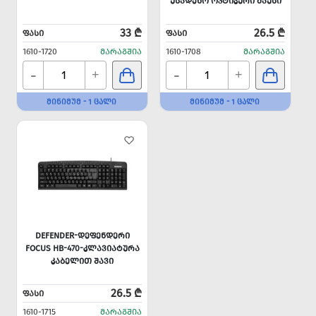
ᲣᲡᲐᲓᲔᲜᲝ ᲝᲞᲢᲘᲙᲣᲠᲘ ᲛᲐᲣᲡᲘ
33 ₾
26.5 ₾
ᲤᲐᲡᲘ
ᲤᲐᲡᲘ
1610-1720
ᲛᲐᲠᲐᲒᲨᲘᲐ
1610-1708
ᲛᲐᲠᲐᲒᲨᲘᲐ
-
-
+
+
ᲛᲘᲜᲘᲛᲣᲛ - 1 ᲪᲐᲚᲘ
ᲛᲘᲜᲘᲛᲣᲛ - 1 ᲪᲐᲚᲘ
DEFENDER-ᲓᲔᲤᲔᲜᲓᲔᲠᲘ
FOCUS HB-470-ᲙᲚᲐᲕᲘᲐᲢᲣᲠᲐ
ᲙᲐᲑᲔᲚᲘᲗ ᲨᲐᲕᲘ
26.5 ₾
ᲤᲐᲡᲘ
1610-1715
ᲛᲐᲠᲐᲒᲨᲘᲐ