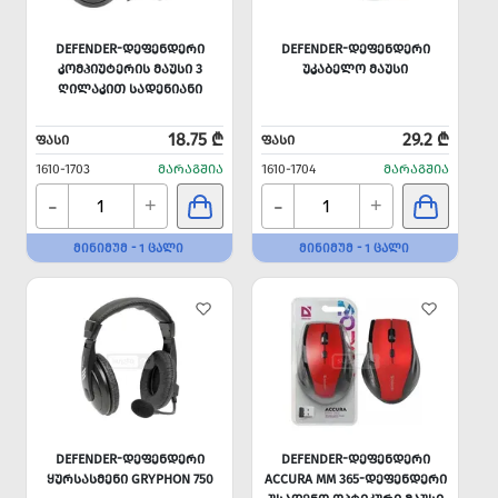
DEFENDER-ᲓᲔᲤᲔᲜᲓᲔᲠᲘ
DEFENDER-ᲓᲔᲤᲔᲜᲓᲔᲠᲘ
ᲙᲝᲛᲞᲘᲣᲢᲔᲠᲘᲡ ᲛᲐᲣᲡᲘ 3
ᲣᲙᲐᲑᲔᲚᲝ ᲛᲐᲣᲡᲘ
ᲦᲘᲚᲐᲙᲘᲗ ᲡᲐᲓᲔᲜᲘᲐᲜᲘ
18.75 ₾
29.2 ₾
ᲤᲐᲡᲘ
ᲤᲐᲡᲘ
1610-1703
ᲛᲐᲠᲐᲒᲨᲘᲐ
1610-1704
ᲛᲐᲠᲐᲒᲨᲘᲐ
-
-
+
+
ᲛᲘᲜᲘᲛᲣᲛ - 1 ᲪᲐᲚᲘ
ᲛᲘᲜᲘᲛᲣᲛ - 1 ᲪᲐᲚᲘ
DEFENDER-ᲓᲔᲤᲔᲜᲓᲔᲠᲘ
DEFENDER-ᲓᲔᲤᲔᲜᲓᲔᲠᲘ
ᲧᲣᲠᲡᲐᲡᲛᲔᲜᲘ GRYPHON 750
ACCURA MM 365-ᲓᲔᲤᲔᲜᲓᲔᲠᲘ