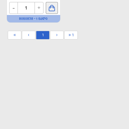
-
+
ᲛᲘᲜᲘᲛᲣᲛ - 1 ᲪᲐᲚᲘ
«
‹
1
›
» 1