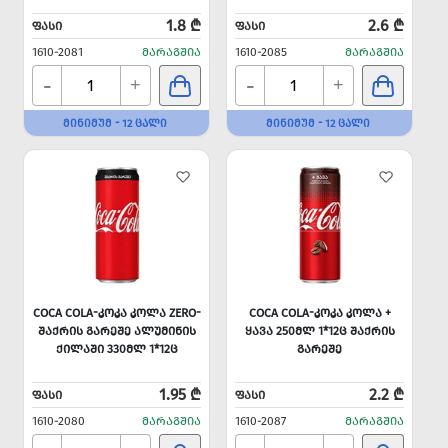
1.8 ₾
2.6 ₾
ᲤᲐᲡᲘ
ᲤᲐᲡᲘ
1610-2081
ᲛᲐᲠᲐᲒᲨᲘᲐ
1610-2085
ᲛᲐᲠᲐᲒᲨᲘᲐ
-
-
+
+
ᲛᲘᲜᲘᲛᲣᲛ - 12 ᲪᲐᲚᲘ
ᲛᲘᲜᲘᲛᲣᲛ - 12 ᲪᲐᲚᲘ
COCA COLA-ᲙᲝᲙᲐ ᲙᲝᲚᲐ ZERO-
COCA COLA-ᲙᲝᲙᲐ ᲙᲝᲚᲐ +
ᲨᲐᲥᲠᲘᲡ ᲒᲐᲠᲔᲨᲔ ᲐᲚᲣᲛᲘᲜᲘᲡ
ᲧᲐᲕᲐ 250ᲛᲚ 1*12Ც ᲨᲐᲥᲠᲘᲡ
ᲥᲘᲚᲐᲨᲘ 330ᲛᲚ 1*12Ც
ᲒᲐᲠᲔᲨᲔ
1.95 ₾
2.2 ₾
ᲤᲐᲡᲘ
ᲤᲐᲡᲘ
1610-2080
ᲛᲐᲠᲐᲒᲨᲘᲐ
1610-2087
ᲛᲐᲠᲐᲒᲨᲘᲐ