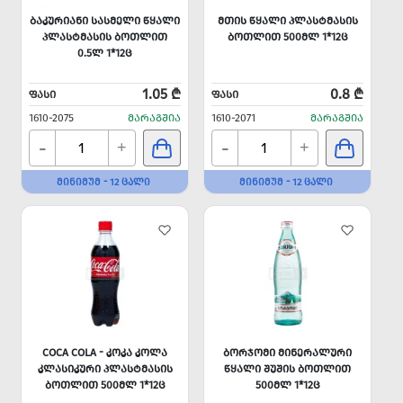
ᲑᲐᲙᲣᲠᲘᲐᲜᲘ ᲡᲐᲡᲛᲔᲚᲘ ᲬᲧᲐᲚᲘ
ᲛᲗᲘᲡ ᲬᲧᲐᲚᲘ ᲞᲚᲐᲡᲢᲛᲐᲡᲘᲡ
ᲞᲚᲐᲡᲢᲛᲐᲡᲘᲡ ᲑᲝᲗᲚᲘᲗ
ᲑᲝᲗᲚᲘᲗ 500ᲛᲚ 1*12Ც
0.5Ლ 1*12Ც
1.05 ₾
0.8 ₾
ᲤᲐᲡᲘ
ᲤᲐᲡᲘ
1610-2075
ᲛᲐᲠᲐᲒᲨᲘᲐ
1610-2071
ᲛᲐᲠᲐᲒᲨᲘᲐ
-
-
+
+
ᲛᲘᲜᲘᲛᲣᲛ - 12 ᲪᲐᲚᲘ
ᲛᲘᲜᲘᲛᲣᲛ - 12 ᲪᲐᲚᲘ
COCA COLA - ᲙᲝᲙᲐ ᲙᲝᲚᲐ
ᲑᲝᲠᲯᲝᲛᲘ ᲛᲘᲜᲔᲠᲐᲚᲣᲠᲘ
ᲙᲚᲐᲡᲘᲙᲣᲠᲘ ᲞᲚᲐᲡᲢᲛᲐᲡᲘᲡ
ᲬᲧᲐᲚᲘ ᲨᲣᲨᲘᲡ ᲑᲝᲗᲚᲘᲗ
ᲑᲝᲗᲚᲘᲗ 500ᲛᲚ 1*12Ც
500ᲛᲚ 1*12Ც