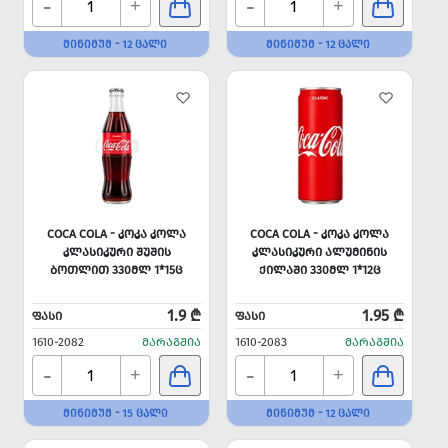
-
-
+
+
ᲛᲘᲜᲘᲛᲣᲛ - 12 ᲪᲐᲚᲘ
ᲛᲘᲜᲘᲛᲣᲛ - 12 ᲪᲐᲚᲘ
COCA COLA - ᲙᲝᲙᲐ ᲙᲝᲚᲐ
COCA COLA - ᲙᲝᲙᲐ ᲙᲝᲚᲐ
ᲙᲚᲐᲡᲘᲙᲣᲠᲘ ᲨᲣᲨᲘᲡ
ᲙᲚᲐᲡᲘᲙᲣᲠᲘ ᲐᲚᲣᲛᲘᲜᲘᲡ
ᲑᲝᲗᲚᲘᲗ 330ᲛᲚ 1*15Ც
ᲥᲘᲚᲐᲨᲘ 330ᲛᲚ 1*12Ც
1.9 ₾
1.95 ₾
ᲤᲐᲡᲘ
ᲤᲐᲡᲘ
1610-2082
ᲛᲐᲠᲐᲒᲨᲘᲐ
1610-2083
ᲛᲐᲠᲐᲒᲨᲘᲐ
-
-
+
+
ᲛᲘᲜᲘᲛᲣᲛ - 15 ᲪᲐᲚᲘ
ᲛᲘᲜᲘᲛᲣᲛ - 12 ᲪᲐᲚᲘ