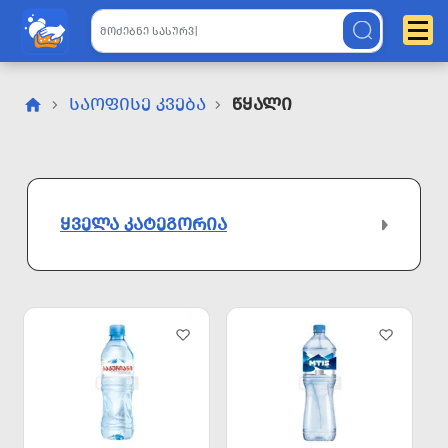
ᲡᲐᲝᲤᲘᲡᲔ ᲙᲕᲔᲑᲐ
Წყალი
ᲧᲕᲔᲚᲐ ᲙᲐᲢᲔᲒᲝᲠᲘᲐ