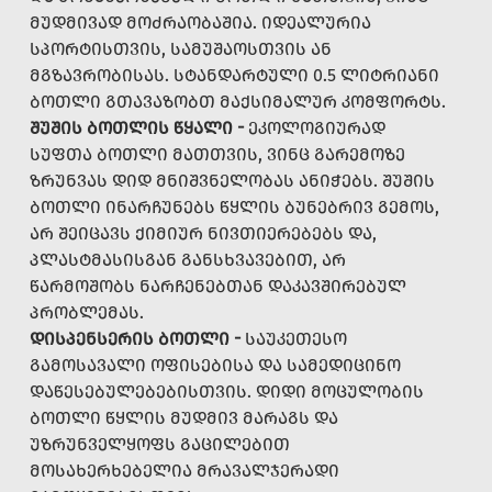
ᲛᲣᲓᲛᲘᲕᲐᲓ ᲛᲝᲫᲠᲐᲝᲑᲐᲨᲘᲐ. ᲘᲓᲔᲐᲚᲣᲠᲘᲐ
ᲡᲞᲝᲠᲢᲘᲡᲗᲕᲘᲡ, ᲡᲐᲛᲣᲨᲐᲝᲡᲗᲕᲘᲡ ᲐᲜ
ᲛᲒᲖᲐᲕᲠᲝᲑᲘᲡᲐᲡ. ᲡᲢᲐᲜᲓᲐᲠᲢᲣᲚᲘ 0.5 ᲚᲘᲢᲠᲘᲐᲜᲘ
ᲑᲝᲗᲚᲘ ᲒᲗᲐᲕᲐᲖᲝᲑᲗ ᲛᲐᲥᲡᲘᲛᲐᲚᲣᲠ ᲙᲝᲛᲤᲝᲠᲢᲡ.
ᲨᲣᲨᲘᲡ ᲑᲝᲗᲚᲘᲡ ᲬᲧᲐᲚᲘ -
ᲔᲙᲝᲚᲝᲒᲘᲣᲠᲐᲓ
ᲡᲣᲤᲗᲐ ᲑᲝᲗᲚᲘ ᲛᲐᲗᲗᲕᲘᲡ, ᲕᲘᲜᲪ ᲒᲐᲠᲔᲛᲝᲖᲔ
ᲖᲠᲣᲜᲕᲐᲡ ᲓᲘᲓ ᲛᲜᲘᲨᲕᲜᲔᲚᲝᲑᲐᲡ ᲐᲜᲘᲭᲔᲑᲡ. ᲨᲣᲨᲘᲡ
ᲑᲝᲗᲚᲘ ᲘᲜᲐᲠᲩᲣᲜᲔᲑᲡ ᲬᲧᲚᲘᲡ ᲑᲣᲜᲔᲑᲠᲘᲕ ᲒᲔᲛᲝᲡ,
ᲐᲠ ᲨᲔᲘᲪᲐᲕᲡ ᲥᲘᲛᲘᲣᲠ ᲜᲘᲕᲗᲘᲔᲠᲔᲑᲔᲑᲡ ᲓᲐ,
ᲞᲚᲐᲡᲢᲛᲐᲡᲘᲡᲒᲐᲜ ᲒᲐᲜᲡᲮᲕᲐᲕᲔᲑᲘᲗ, ᲐᲠ
ᲬᲐᲠᲛᲝᲨᲝᲑᲡ ᲜᲐᲠᲩᲔᲜᲔᲑᲗᲐᲜ ᲓᲐᲙᲐᲕᲨᲘᲠᲔᲑᲣᲚ
ᲞᲠᲝᲑᲚᲔᲛᲐᲡ.
ᲓᲘᲡᲞᲔᲜᲡᲔᲠᲘᲡ ᲑᲝᲗᲚᲘ -
ᲡᲐᲣᲙᲔᲗᲔᲡᲝ
ᲒᲐᲛᲝᲡᲐᲕᲐᲚᲘ ᲝᲤᲘᲡᲔᲑᲘᲡᲐ ᲓᲐ ᲡᲐᲛᲔᲓᲘᲪᲘᲜᲝ
ᲓᲐᲬᲔᲡᲔᲑᲣᲚᲔᲑᲔᲑᲘᲡᲗᲕᲘᲡ. ᲓᲘᲓᲘ ᲛᲝᲪᲣᲚᲝᲑᲘᲡ
ᲑᲝᲗᲚᲘ ᲬᲧᲚᲘᲡ ᲛᲣᲓᲛᲘᲕ ᲛᲐᲠᲐᲒᲡ ᲓᲐ
ᲣᲖᲠᲣᲜᲕᲔᲚᲧᲝᲤᲡ ᲒᲐᲪᲘᲚᲔᲑᲘᲗ
ᲛᲝᲡᲐᲮᲔᲠᲮᲔᲑᲔᲚᲘᲐ ᲛᲠᲐᲕᲐᲚᲯᲔᲠᲐᲓᲘ