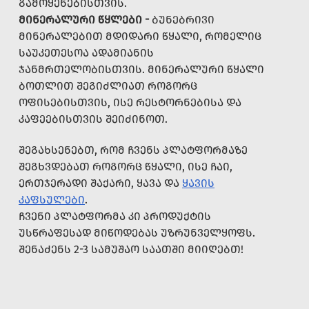
ᲒᲐᲛᲝᲧᲔᲜᲔᲑᲘᲡᲗᲕᲘᲡ.
ᲛᲘᲜᲔᲠᲐᲚᲣᲠᲘ ᲬᲧᲚᲔᲑᲘ -
ᲑᲣᲜᲔᲑᲠᲘᲕᲘ
ᲛᲘᲜᲔᲠᲐᲚᲔᲑᲘᲗ ᲛᲓᲘᲓᲐᲠᲘ ᲬᲧᲐᲚᲘ, ᲠᲝᲛᲔᲚᲘᲪ
ᲡᲐᲣᲙᲔᲗᲔᲡᲝᲐ ᲐᲓᲐᲛᲘᲐᲜᲘᲡ
ᲯᲐᲜᲛᲠᲗᲔᲚᲝᲑᲘᲡᲗᲕᲘᲡ. ᲛᲘᲜᲔᲠᲐᲚᲣᲠᲘ ᲬᲧᲐᲚᲘ
ᲑᲝᲗᲚᲘᲗ ᲨᲔᲒᲘᲫᲚᲘᲐᲗ ᲠᲝᲒᲝᲠᲪ
ᲝᲤᲘᲡᲔᲑᲘᲡᲗᲕᲘᲡ, ᲘᲡᲔ ᲠᲔᲡᲢᲝᲠᲜᲔᲑᲘᲡᲐ ᲓᲐ
ᲙᲐᲤᲔᲔᲑᲘᲡᲗᲕᲘᲡ ᲨᲔᲘᲫᲘᲜᲝᲗ.
ᲨᲔᲒᲐᲮᲡᲔᲜᲔᲑᲗ, ᲠᲝᲛ ᲩᲕᲔᲜᲡ ᲞᲚᲐᲢᲤᲝᲠᲛᲐᲖᲔ
ᲨᲔᲒᲮᲕᲓᲔᲑᲐᲗ ᲠᲝᲒᲝᲠᲪ ᲬᲧᲐᲚᲘ, ᲘᲡᲔ ᲩᲐᲘ,
ᲔᲠᲗᲯᲔᲠᲐᲓᲘ ᲨᲐᲥᲐᲠᲘ, ᲧᲐᲕᲐ ᲓᲐ
ᲧᲐᲕᲘᲡ
ᲙᲐᲤᲡᲣᲚᲔᲑᲘ
.
ᲩᲕᲔᲜᲘ ᲞᲚᲐᲢᲤᲝᲠᲛᲐ ᲙᲘ ᲞᲠᲝᲓᲣᲥᲢᲘᲡ
ᲣᲡᲬᲠᲐᲤᲔᲡᲐᲓ ᲛᲘᲬᲝᲓᲔᲑᲐᲡ ᲣᲖᲠᲣᲜᲕᲔᲚᲧᲝᲤᲡ.
ᲨᲔᲜᲐᲫᲔᲜᲡ 2-3 ᲡᲐᲛᲣᲨᲐᲝ ᲡᲐᲐᲗᲨᲘ ᲛᲘᲘᲦᲔᲑᲗ!