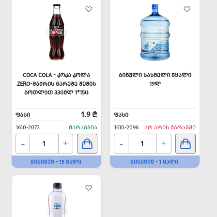
COCA COLA - ᲙᲝᲙᲐ ᲙᲝᲚᲐ
ᲑᲘᲜᲣᲚᲘ ᲡᲐᲡᲛᲔᲚᲘ ᲬᲧᲐᲚᲘ
ZERO-ᲨᲐᲥᲠᲘᲡ ᲒᲐᲠᲔᲨᲔ ᲨᲣᲨᲘᲡ
19Ლ
ᲑᲝᲗᲚᲘᲗ 330ᲛᲚ 1*15Ც
1.9 ₾
ᲤᲐᲡᲘ
ᲤᲐᲡᲘ
1610-2073
ᲛᲐᲠᲐᲒᲨᲘᲐ
1610-2096
ᲐᲠ ᲐᲠᲘᲡ ᲛᲐᲠᲐᲒᲨᲘ
-
-
+
+
ᲛᲘᲜᲘᲛᲣᲛ - 15 ᲪᲐᲚᲘ
ᲛᲘᲜᲘᲛᲣᲛ - 1 ᲪᲐᲚᲘ