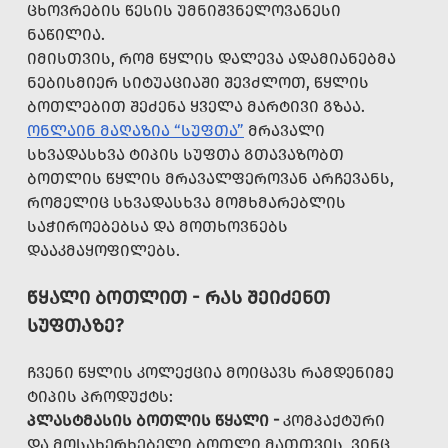
ᲪᲮᲝᲕᲠᲔᲑᲘᲡ ᲬᲔᲡᲘᲡ ᲣᲛᲜᲘᲨᲕᲜᲔᲚᲝᲕᲐᲜᲔᲡᲘ
ᲜᲐᲬᲘᲚᲘᲐ.
ᲘᲛᲘᲡᲗᲕᲘᲡ, ᲠᲝᲛ ᲬᲧᲚᲘᲡ ᲓᲐᲚᲔᲕᲐ ᲐᲓᲐᲛᲘᲐᲜᲔᲑᲛᲐ
ᲜᲔᲑᲘᲡᲛᲘᲔᲠ ᲡᲘᲢᲣᲐᲪᲘᲐᲨᲘ ᲨᲔᲕᲫᲚᲝᲗ, ᲬᲧᲚᲘᲡ
ᲑᲝᲗᲚᲔᲑᲘᲗ ᲨᲔᲫᲔᲜᲐ ᲧᲕᲔᲚᲐ ᲛᲐᲠᲢᲘᲕᲘ ᲒᲖᲐᲐ.
ᲝᲜᲚᲐᲘᲜ ᲛᲐᲦᲐᲖᲘᲐ “ᲡᲣᲤᲗᲐ”
ᲛᲠᲐᲕᲐᲚᲘ
ᲡᲮᲕᲐᲓᲐᲡᲮᲕᲐ ᲢᲘᲞᲘᲡ ᲡᲣᲤᲗᲐ ᲒᲗᲐᲕᲐᲖᲝᲑᲗ
ᲑᲝᲗᲚᲘᲡ ᲬᲧᲚᲘᲡ ᲛᲠᲐᲕᲐᲚᲤᲔᲠᲝᲕᲐᲜ ᲐᲠᲩᲔᲕᲐᲜᲡ,
ᲠᲝᲛᲔᲚᲘᲪ ᲡᲮᲕᲐᲓᲐᲡᲮᲕᲐ ᲛᲝᲛᲮᲛᲐᲠᲔᲑᲚᲘᲡ
ᲡᲐᲭᲘᲠᲝᲔᲑᲔᲑᲡᲐ ᲓᲐ ᲛᲝᲗᲮᲝᲕᲜᲔᲑᲡ
ᲓᲐᲐᲙᲛᲐᲧᲝᲤᲘᲚᲔᲑᲡ.
ᲬᲧᲐᲚᲘ ᲑᲝᲗᲚᲘᲗ - ᲠᲐᲡ ᲨᲔᲘᲫᲔᲜᲗ
ᲡᲣᲤᲗᲐᲖᲔ?
ᲩᲕᲔᲜᲘ ᲬᲧᲚᲘᲡ ᲙᲝᲚᲔᲥᲪᲘᲐ ᲛᲝᲘᲪᲐᲕᲡ ᲠᲐᲛᲓᲔᲜᲘᲛᲔ
ᲢᲘᲞᲘᲡ ᲞᲠᲝᲓᲣᲥᲢᲡ:
ᲞᲚᲐᲡᲢᲛᲐᲡᲘᲡ ᲑᲝᲗᲚᲘᲡ ᲬᲧᲐᲚᲘ -
ᲙᲝᲛᲞᲐᲥᲢᲣᲠᲘ
ᲓᲐ ᲛᲝᲡᲐᲮᲔᲠᲮᲔᲑᲔᲚᲘ ᲑᲝᲗᲚᲘ ᲛᲐᲗᲗᲕᲘᲡ, ᲕᲘᲜᲪ