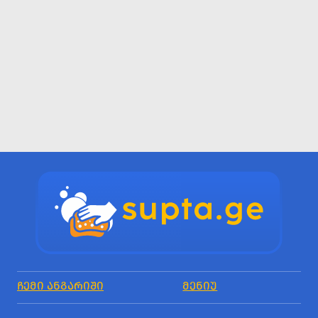
ᲩᲔᲛᲘ ᲐᲜᲒᲐᲠᲘᲨᲘ
ᲛᲔᲜᲘᲣ