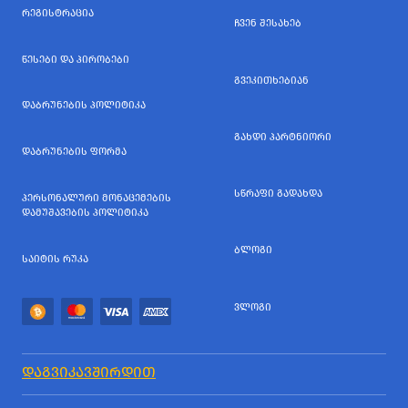
ᲠᲔᲒᲘᲡᲢᲠᲐᲪᲘᲐ
ᲩᲕᲔᲜ ᲨᲔᲡᲐᲮᲔᲑ
ᲬᲔᲡᲔᲑᲘ ᲓᲐ ᲞᲘᲠᲝᲑᲔᲑᲘ
ᲒᲕᲔᲙᲘᲗᲮᲔᲑᲘᲐᲜ
ᲓᲐᲑᲠᲣᲜᲔᲑᲘᲡ ᲞᲝᲚᲘᲢᲘᲙᲐ
ᲒᲐᲮᲓᲘ ᲞᲐᲠᲢᲜᲘᲝᲠᲘ
ᲓᲐᲑᲠᲣᲜᲔᲑᲘᲡ ᲤᲝᲠᲛᲐ
ᲡᲬᲠᲐᲤᲘ ᲒᲐᲓᲐᲮᲓᲐ
ᲞᲔᲠᲡᲝᲜᲐᲚᲣᲠᲘ ᲛᲝᲜᲐᲪᲔᲛᲔᲑᲘᲡ
ᲓᲐᲛᲣᲨᲐᲕᲔᲑᲘᲡ ᲞᲝᲚᲘᲢᲘᲙᲐ
ᲑᲚᲝᲒᲘ
ᲡᲐᲘᲢᲘᲡ ᲠᲣᲙᲐ
ᲕᲚᲝᲒᲘ
ᲓᲐᲒᲕᲘᲙᲐᲕᲨᲘᲠᲓᲘᲗ