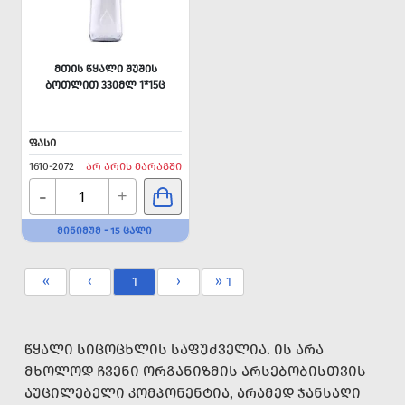
ᲛᲗᲘᲡ ᲬᲧᲐᲚᲘ ᲨᲣᲨᲘᲡ
ᲑᲝᲗᲚᲘᲗ 330ᲛᲚ 1*15Ც
ᲤᲐᲡᲘ
1610-2072
ᲐᲠ ᲐᲠᲘᲡ ᲛᲐᲠᲐᲒᲨᲘ
-
+
ᲛᲘᲜᲘᲛᲣᲛ - 15 ᲪᲐᲚᲘ
«
‹
1
›
» 1
ᲬᲧᲐᲚᲘ ᲡᲘᲪᲝᲪᲮᲚᲘᲡ ᲡᲐᲤᲣᲫᲕᲔᲚᲘᲐ. ᲘᲡ ᲐᲠᲐ
ᲛᲮᲝᲚᲝᲓ ᲩᲕᲔᲜᲘ ᲝᲠᲒᲐᲜᲘᲖᲛᲘᲡ ᲐᲠᲡᲔᲑᲝᲑᲘᲡᲗᲕᲘᲡ
ᲐᲣᲪᲘᲚᲔᲑᲔᲚᲘ ᲙᲝᲛᲞᲝᲜᲔᲜᲢᲘᲐ, ᲐᲠᲐᲛᲔᲓ ᲯᲐᲜᲡᲐᲦᲘ