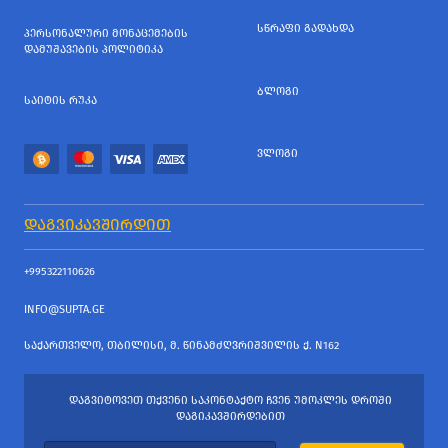
ᲡᲬᲠᲐᲤᲘ ᲒᲐᲓᲐᲮᲓᲐ
ᲞᲔᲠᲡᲝᲜᲐᲚᲣᲠᲘ ᲛᲝᲜᲐᲪᲔᲛᲔᲑᲘᲡ
ᲓᲐᲛᲣᲨᲐᲕᲔᲑᲘᲡ ᲞᲝᲚᲘᲢᲘᲙᲐ
ᲑᲚᲝᲒᲘ
ᲡᲐᲘᲢᲘᲡ ᲠᲣᲙᲐ
ᲕᲚᲝᲒᲘ
ᲓᲐᲒᲕᲘᲙᲐᲕᲨᲘᲠᲓᲘᲗ
+995322110626
INFO@SUPTA.GE
ᲡᲐᲥᲐᲠᲗᲕᲔᲚᲝ, ᲗᲑᲘᲚᲘᲡᲘ, Მ. ᲬᲘᲜᲐᲛᲫᲦᲕᲠᲘᲨᲕᲘᲚᲘᲡ Ქ. N162
ᲓᲐᲒᲕᲘᲢᲝᲕᲔᲗ ᲗᲥᲕᲔᲜᲘ ᲡᲐᲙᲝᲜᲢᲐᲥᲢᲝ ᲩᲕᲔᲜ ᲣᲛᲝᲙᲚᲔᲡ ᲓᲠᲝᲨᲘ
ᲓᲐᲒᲘᲙᲐᲕᲨᲘᲠᲓᲔᲑᲘᲗ