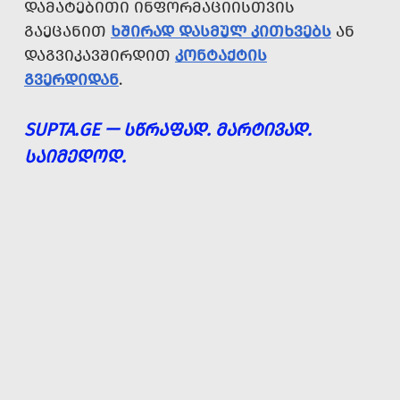
ᲓᲐᲛᲐᲢᲔᲑᲘᲗᲘ ᲘᲜᲤᲝᲠᲛᲐᲪᲘᲘᲡᲗᲕᲘᲡ
ᲒᲐᲔᲪᲐᲜᲘᲗ
ᲮᲨᲘᲠᲐᲓ ᲓᲐᲡᲛᲣᲚ ᲙᲘᲗᲮᲕᲔᲑᲡ
ᲐᲜ
ᲓᲐᲒᲕᲘᲙᲐᲕᲨᲘᲠᲓᲘᲗ
ᲙᲝᲜᲢᲐᲥᲢᲘᲡ
ᲒᲕᲔᲠᲓᲘᲓᲐᲜ
.
SUPTA.GE — ᲡᲬᲠᲐᲤᲐᲓ. ᲛᲐᲠᲢᲘᲕᲐᲓ.
ᲡᲐᲘᲛᲔᲓᲝᲓ.