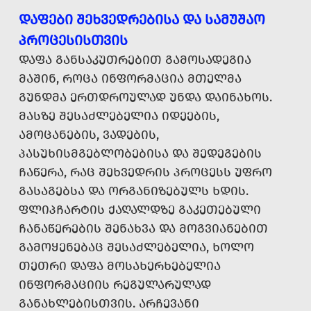
ᲓᲐᲤᲔᲑᲘ ᲨᲔᲮᲕᲔᲓᲠᲔᲑᲘᲡᲐ ᲓᲐ ᲡᲐᲛᲣᲨᲐᲝ
ᲞᲠᲝᲪᲔᲡᲘᲡᲗᲕᲘᲡ
ᲓᲐᲤᲐ ᲒᲐᲜᲡᲐᲙᲣᲗᲠᲔᲑᲘᲗ ᲒᲐᲛᲝᲡᲐᲓᲔᲒᲘᲐ
ᲛᲐᲨᲘᲜ, ᲠᲝᲪᲐ ᲘᲜᲤᲝᲠᲛᲐᲪᲘᲐ ᲛᲗᲔᲚᲛᲐ
ᲒᲣᲜᲓᲛᲐ ᲔᲠᲗᲓᲠᲝᲣᲚᲐᲓ ᲣᲜᲓᲐ ᲓᲐᲘᲜᲐᲮᲝᲡ.
ᲛᲐᲡᲖᲔ ᲨᲔᲡᲐᲫᲚᲔᲑᲔᲚᲘᲐ ᲘᲓᲔᲔᲑᲘᲡ,
ᲐᲛᲝᲪᲐᲜᲔᲑᲘᲡ, ᲕᲐᲓᲔᲑᲘᲡ,
ᲞᲐᲡᲣᲮᲘᲡᲛᲒᲔᲑᲚᲝᲑᲔᲑᲘᲡᲐ ᲓᲐ ᲨᲔᲓᲔᲒᲔᲑᲘᲡ
ᲩᲐᲬᲔᲠᲐ, ᲠᲐᲪ ᲨᲔᲮᲕᲔᲓᲠᲘᲡ ᲞᲠᲝᲪᲔᲡᲡ ᲣᲤᲠᲝ
ᲒᲐᲡᲐᲒᲔᲑᲡᲐ ᲓᲐ ᲝᲠᲒᲐᲜᲘᲖᲔᲑᲣᲚᲡ ᲮᲓᲘᲡ.
ᲤᲚᲘᲞᲩᲐᲠᲢᲘᲡ ᲥᲐᲦᲐᲚᲓᲖᲔ ᲒᲐᲙᲔᲗᲔᲑᲣᲚᲘ
ᲩᲐᲜᲐᲬᲔᲠᲔᲑᲘᲡ ᲨᲔᲜᲐᲮᲕᲐ ᲓᲐ ᲛᲝᲒᲕᲘᲐᲜᲔᲑᲘᲗ
ᲒᲐᲛᲝᲧᲔᲜᲔᲑᲐᲪ ᲨᲔᲡᲐᲫᲚᲔᲑᲔᲚᲘᲐ, ᲮᲝᲚᲝ
ᲗᲔᲗᲠᲘ ᲓᲐᲤᲐ ᲛᲝᲡᲐᲮᲔᲠᲮᲔᲑᲔᲚᲘᲐ
ᲘᲜᲤᲝᲠᲛᲐᲪᲘᲘᲡ ᲠᲔᲒᲣᲚᲐᲠᲣᲚᲐᲓ
ᲒᲐᲜᲐᲮᲚᲔᲑᲘᲡᲗᲕᲘᲡ. ᲐᲠᲩᲔᲕᲐᲜᲘ