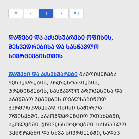
«
‹
1
›
» 1
ᲓᲐᲤᲔᲑᲘ ᲓᲐ ᲐᲥᲡᲔᲡᲣᲐᲠᲔᲑᲘ ᲝᲤᲘᲡᲘᲡ,
ᲨᲔᲮᲕᲔᲓᲠᲔᲑᲘᲡᲐ ᲓᲐ ᲡᲐᲡᲬᲐᲕᲚᲝ
ᲡᲘᲕᲠᲪᲔᲔᲑᲘᲡᲗᲕᲘᲡ
ᲓᲐᲤᲔᲑᲘ ᲓᲐ ᲐᲥᲡᲔᲡᲣᲐᲠᲔᲑᲘ
ᲒᲐᲛᲝᲘᲧᲔᲜᲔᲑᲐ
ᲨᲔᲮᲕᲔᲓᲠᲔᲑᲘᲡ, ᲞᲠᲔᲖᲔᲜᲢᲐᲪᲘᲔᲑᲘᲡ,
ᲢᲠᲔᲜᲘᲜᲒᲔᲑᲘᲡ, ᲡᲐᲡᲬᲐᲕᲚᲝ ᲞᲠᲝᲪᲔᲡᲘᲡᲐ ᲓᲐ
ᲡᲐᲛᲣᲨᲐᲝ ᲒᲔᲒᲛᲔᲑᲘᲡ ᲗᲕᲐᲚᲡᲐᲩᲘᲜᲝᲓ
ᲬᲐᲠᲛᲝᲡᲐᲓᲒᲔᲜᲐᲓ. ᲘᲡᲘᲜᲘ ᲡᲐᲭᲘᲠᲝᲐ
ᲝᲤᲘᲡᲔᲑᲨᲘ, ᲡᲐᲙᲝᲜᲤᲔᲠᲔᲜᲪᲘᲝ ᲝᲗᲐᲮᲔᲑᲨᲘ,
ᲡᲙᲝᲚᲔᲑᲨᲘ, ᲣᲜᲘᲕᲔᲠᲡᲘᲢᲔᲢᲔᲑᲨᲘ, ᲡᲐᲡᲬᲐᲕᲚᲝ
ᲪᲔᲜᲢᲠᲔᲑᲨᲘ ᲓᲐ ᲡᲮᲕᲐ ᲡᲘᲕᲠᲪᲔᲔᲑᲨᲘ, ᲡᲐᲓᲐᲪ