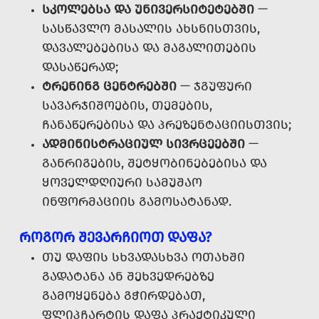
ᲡᲙᲝᲚᲔᲑᲡᲐ ᲓᲐ ᲣᲜᲘᲕᲔᲠᲡᲘᲢᲔᲢᲔᲑᲨᲘ
—
ᲡᲐᲡᲬᲐᲕᲚᲝ ᲛᲐᲡᲐᲚᲘᲡ ᲐᲮᲡᲜᲘᲡᲗᲕᲘᲡ,
ᲓᲐᲕᲐᲚᲔᲑᲔᲑᲘᲡᲐ ᲓᲐ ᲛᲐᲒᲐᲚᲘᲗᲔᲑᲘᲡ
ᲓᲐᲡᲐᲬᲔᲠᲐᲓ;
ᲢᲠᲔᲜᲘᲜᲒ ᲪᲔᲜᲢᲠᲔᲑᲨᲘ
— ᲯᲒᲣᲤᲣᲠᲘ
ᲡᲐᲕᲐᲠᲯᲘᲨᲝᲔᲑᲘᲡ, ᲗᲔᲛᲔᲑᲘᲡ,
ᲩᲐᲜᲐᲬᲔᲠᲔᲑᲘᲡᲐ ᲓᲐ ᲞᲠᲔᲖᲔᲜᲢᲐᲪᲘᲘᲡᲗᲕᲘᲡ;
ᲐᲓᲛᲘᲜᲘᲡᲢᲠᲐᲪᲘᲣᲚ ᲡᲘᲕᲠᲪᲔᲔᲑᲨᲘ
—
ᲒᲐᲜᲠᲘᲒᲔᲑᲘᲡ, ᲨᲔᲢᲧᲝᲑᲘᲜᲔᲑᲔᲑᲘᲡᲐ ᲓᲐ
ᲧᲝᲕᲔᲚᲓᲦᲘᲣᲠᲘ ᲡᲐᲛᲣᲨᲐᲝ
ᲘᲜᲤᲝᲠᲛᲐᲪᲘᲘᲡ ᲒᲐᲛᲝᲡᲐᲢᲐᲜᲐᲓ.
ᲠᲝᲒᲝᲠ ᲨᲔᲕᲐᲠᲩᲘᲝᲗ ᲓᲐᲤᲐ?
ᲗᲣ ᲓᲐᲤᲘᲡ ᲡᲮᲕᲐᲓᲐᲡᲮᲕᲐ ᲝᲗᲐᲮᲨᲘ
ᲒᲐᲓᲐᲢᲐᲜᲐ ᲐᲜ ᲨᲔᲮᲕᲔᲓᲠᲔᲑᲖᲔ
ᲒᲐᲛᲝᲧᲔᲜᲔᲑᲐ ᲒᲭᲘᲠᲓᲔᲑᲐᲗ,
ᲤᲚᲘᲞᲩᲐᲠᲢᲘᲡ ᲓᲐᲤᲐ ᲞᲠᲐᲥᲢᲘᲙᲣᲚᲘ