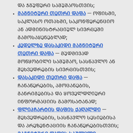
ᲓᲐ ᲯᲒᲣᲤᲣᲠᲘ ᲡᲐᲛᲣᲨᲐᲝᲡᲗᲕᲘᲡ;
ᲛᲐᲒᲜᲘᲢᲣᲠᲘ ᲗᲔᲗᲠᲘ ᲓᲐᲤᲐ
— ᲝᲤᲘᲡᲨᲘ,
ᲡᲐᲙᲚᲐᲡᲝ ᲝᲗᲐᲮᲨᲘ, ᲡᲐᲙᲝᲜᲤᲔᲠᲔᲜᲪᲘᲝ
ᲐᲜ ᲐᲓᲛᲘᲜᲘᲡᲢᲠᲐᲪᲘᲣᲚ ᲡᲘᲕᲠᲪᲔᲨᲘ
ᲒᲐᲛᲝᲡᲐᲧᲔᲜᲔᲑᲚᲐᲓ;
ᲙᲔᲓᲔᲚᲖᲔ ᲓᲐᲡᲐᲙᲘᲓᲘ ᲛᲐᲒᲜᲘᲢᲣᲠᲘ
ᲗᲔᲗᲠᲘ ᲓᲐᲤᲐ
— ᲛᲣᲓᲛᲘᲕᲐᲓ
ᲛᲝᲬᲧᲝᲑᲘᲚᲘ ᲡᲐᲛᲣᲨᲐᲝ, ᲡᲐᲡᲬᲐᲕᲚᲝ ᲐᲜ
ᲨᲔᲮᲕᲔᲓᲠᲔᲑᲘᲡ ᲡᲘᲕᲠᲪᲘᲡᲗᲕᲘᲡ;
ᲓᲐᲡᲐᲙᲘᲓᲘ ᲗᲔᲗᲠᲘ ᲓᲐᲤᲐ
—
ᲩᲐᲜᲐᲬᲔᲠᲔᲑᲘᲡ, ᲐᲛᲝᲪᲐᲜᲔᲑᲘᲡ,
ᲒᲐᲜᲠᲘᲒᲔᲑᲘᲡᲐ ᲓᲐ ᲧᲝᲕᲔᲚᲓᲦᲘᲣᲠᲘ
ᲘᲜᲤᲝᲠᲛᲐᲪᲘᲘᲡ ᲒᲐᲛᲝᲡᲐᲢᲐᲜᲐᲓ;
ᲤᲚᲘᲞᲩᲐᲠᲢᲘᲡ ᲓᲐᲤᲘᲡ ᲥᲐᲦᲐᲚᲓᲘ
—
ᲨᲔᲮᲕᲔᲓᲠᲔᲑᲘᲡ, ᲡᲐᲡᲬᲐᲕᲚᲝ ᲡᲔᲡᲘᲔᲑᲘᲡᲐ
ᲓᲐ ᲞᲠᲔᲖᲔᲜᲢᲐᲪᲘᲘᲡ ᲩᲐᲜᲐᲬᲔᲠᲔᲑᲘᲡᲗᲕᲘᲡ;