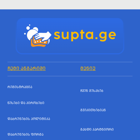
ᲩᲔᲛᲘ ᲐᲜᲒᲐᲠᲘᲨᲘ
ᲛᲔᲜᲘᲣ
ᲠᲔᲒᲘᲡᲢᲠᲐᲪᲘᲐ
ᲩᲕᲔᲜ ᲨᲔᲡᲐᲮᲔᲑ
ᲬᲔᲡᲔᲑᲘ ᲓᲐ ᲞᲘᲠᲝᲑᲔᲑᲘ
ᲒᲕᲔᲙᲘᲗᲮᲔᲑᲘᲐᲜ
ᲓᲐᲑᲠᲣᲜᲔᲑᲘᲡ ᲞᲝᲚᲘᲢᲘᲙᲐ
ᲒᲐᲮᲓᲘ ᲞᲐᲠᲢᲜᲘᲝᲠᲘ
ᲓᲐᲑᲠᲣᲜᲔᲑᲘᲡ ᲤᲝᲠᲛᲐ