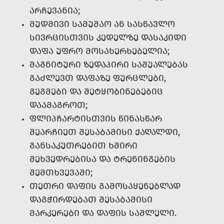
ᲐᲠᲩᲔᲕᲐᲜᲘᲐ;
ᲛᲣᲓᲛᲘᲕᲘ ᲡᲐᲛᲣᲨᲐᲝ ᲐᲜ ᲡᲐᲡᲬᲐᲕᲚᲝ
ᲡᲘᲕᲠᲪᲘᲡᲗᲕᲘᲡ ᲙᲔᲓᲔᲚᲖᲔ ᲓᲐᲡᲐᲙᲘᲓᲘ
ᲓᲐᲤᲐ ᲣᲤᲠᲝ ᲛᲝᲡᲐᲮᲔᲠᲮᲔᲑᲔᲚᲘᲐ;
ᲛᲐᲒᲜᲘᲢᲣᲠᲘ ᲖᲔᲓᲐᲞᲘᲠᲘ ᲡᲐᲨᲣᲐᲚᲔᲑᲐᲡ
ᲒᲐᲫᲚᲔᲕᲗ ᲓᲐᲤᲐᲖᲔ ᲤᲣᲠᲪᲚᲔᲑᲘ,
ᲒᲔᲒᲛᲔᲑᲘ ᲓᲐ ᲨᲔᲢᲧᲝᲑᲘᲜᲔᲑᲔᲑᲘᲪ
ᲓᲐᲐᲛᲐᲒᲠᲝᲗ;
ᲤᲚᲘᲞᲩᲐᲠᲢᲘᲡᲗᲕᲘᲡ ᲬᲘᲜᲐᲡᲬᲐᲠ
ᲨᲔᲐᲠᲩᲘᲔᲗ ᲨᲔᲡᲐᲑᲐᲛᲘᲡᲘ ᲥᲐᲦᲐᲚᲓᲘ,
ᲒᲐᲜᲡᲐᲙᲣᲗᲠᲔᲑᲘᲗ ᲮᲨᲘᲠᲘ
ᲨᲔᲮᲕᲔᲓᲠᲔᲑᲘᲡᲐ ᲓᲐ ᲢᲠᲔᲜᲘᲜᲒᲔᲑᲘᲡ
ᲨᲔᲛᲗᲮᲕᲔᲕᲐᲨᲘ;
ᲗᲔᲗᲠᲘ ᲓᲐᲤᲘᲡ ᲒᲐᲛᲝᲡᲐᲧᲔᲜᲔᲑᲚᲐᲓ
ᲓᲐᲒᲭᲘᲠᲓᲔᲑᲐᲗ ᲨᲔᲡᲐᲑᲐᲛᲘᲡᲘ
ᲛᲐᲠᲙᲔᲠᲔᲑᲘ ᲓᲐ ᲓᲐᲤᲘᲡ ᲡᲐᲨᲚᲔᲚᲘ.