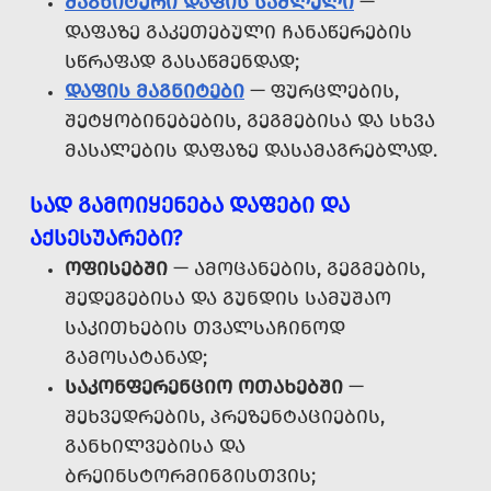
ᲛᲐᲒᲜᲘᲢᲣᲠᲘ ᲓᲐᲤᲘᲡ ᲡᲐᲨᲚᲔᲚᲘ
—
ᲓᲐᲤᲐᲖᲔ ᲒᲐᲙᲔᲗᲔᲑᲣᲚᲘ ᲩᲐᲜᲐᲬᲔᲠᲔᲑᲘᲡ
ᲡᲬᲠᲐᲤᲐᲓ ᲒᲐᲡᲐᲬᲛᲔᲜᲓᲐᲓ;
ᲓᲐᲤᲘᲡ ᲛᲐᲒᲜᲘᲢᲔᲑᲘ
— ᲤᲣᲠᲪᲚᲔᲑᲘᲡ,
ᲨᲔᲢᲧᲝᲑᲘᲜᲔᲑᲔᲑᲘᲡ, ᲒᲔᲒᲛᲔᲑᲘᲡᲐ ᲓᲐ ᲡᲮᲕᲐ
ᲛᲐᲡᲐᲚᲔᲑᲘᲡ ᲓᲐᲤᲐᲖᲔ ᲓᲐᲡᲐᲛᲐᲒᲠᲔᲑᲚᲐᲓ.
ᲡᲐᲓ ᲒᲐᲛᲝᲘᲧᲔᲜᲔᲑᲐ ᲓᲐᲤᲔᲑᲘ ᲓᲐ
ᲐᲥᲡᲔᲡᲣᲐᲠᲔᲑᲘ?
ᲝᲤᲘᲡᲔᲑᲨᲘ
— ᲐᲛᲝᲪᲐᲜᲔᲑᲘᲡ, ᲒᲔᲒᲛᲔᲑᲘᲡ,
ᲨᲔᲓᲔᲒᲔᲑᲘᲡᲐ ᲓᲐ ᲒᲣᲜᲓᲘᲡ ᲡᲐᲛᲣᲨᲐᲝ
ᲡᲐᲙᲘᲗᲮᲔᲑᲘᲡ ᲗᲕᲐᲚᲡᲐᲩᲘᲜᲝᲓ
ᲒᲐᲛᲝᲡᲐᲢᲐᲜᲐᲓ;
ᲡᲐᲙᲝᲜᲤᲔᲠᲔᲜᲪᲘᲝ ᲝᲗᲐᲮᲔᲑᲨᲘ
—
ᲨᲔᲮᲕᲔᲓᲠᲔᲑᲘᲡ, ᲞᲠᲔᲖᲔᲜᲢᲐᲪᲘᲔᲑᲘᲡ,
ᲒᲐᲜᲮᲘᲚᲕᲔᲑᲘᲡᲐ ᲓᲐ
ᲑᲠᲔᲘᲜᲡᲢᲝᲠᲛᲘᲜᲒᲘᲡᲗᲕᲘᲡ;