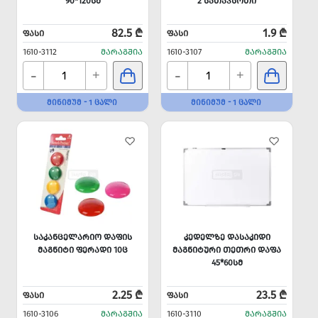
90*120ᲡᲛ
2 ᲡᲐᲗᲐᲕᲡᲝᲗᲘ
82.5 ₾
1.9 ₾
ᲤᲐᲡᲘ
ᲤᲐᲡᲘ
1610-3112
ᲛᲐᲠᲐᲒᲨᲘᲐ
1610-3107
ᲛᲐᲠᲐᲒᲨᲘᲐ
-
-
+
+
ᲛᲘᲜᲘᲛᲣᲛ - 1 ᲪᲐᲚᲘ
ᲛᲘᲜᲘᲛᲣᲛ - 1 ᲪᲐᲚᲘ
ᲡᲐᲙᲐᲜᲪᲔᲚᲐᲠᲘᲝ ᲓᲐᲤᲘᲡ
ᲙᲔᲓᲔᲚᲖᲔ ᲓᲐᲡᲐᲙᲘᲓᲘ
ᲛᲐᲒᲜᲘᲢᲘ ᲤᲔᲠᲐᲓᲘ 10Ც
ᲛᲐᲒᲜᲘᲢᲣᲠᲘ ᲗᲔᲗᲠᲘ ᲓᲐᲤᲐ
45*60ᲡᲛ
2.25 ₾
23.5 ₾
ᲤᲐᲡᲘ
ᲤᲐᲡᲘ
1610-3106
ᲛᲐᲠᲐᲒᲨᲘᲐ
1610-3110
ᲛᲐᲠᲐᲒᲨᲘᲐ