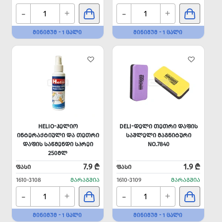
-
-
+
+
ᲛᲘᲜᲘᲛᲣᲛ - 1 ᲪᲐᲚᲘ
ᲛᲘᲜᲘᲛᲣᲛ - 1 ᲪᲐᲚᲘ
HELIO-ᲰᲔᲚᲘᲝ
DELI-ᲓᲔᲚᲘ ᲗᲔᲗᲠᲘ ᲓᲐᲤᲘᲡ
ᲘᲜᲢᲔᲠᲐᲥᲢᲘᲣᲚᲘ ᲓᲐ ᲗᲔᲗᲠᲘ
ᲡᲐᲨᲚᲔᲚᲘ ᲛᲐᲒᲜᲘᲢᲣᲠᲘ
ᲓᲐᲤᲘᲡ ᲡᲐᲬᲛᲔᲜᲓᲘ ᲡᲞᲠᲔᲘ
NO.7840
250ᲛᲚ
7.9 ₾
1.9 ₾
ᲤᲐᲡᲘ
ᲤᲐᲡᲘ
1610-3108
ᲛᲐᲠᲐᲒᲨᲘᲐ
1610-3109
ᲛᲐᲠᲐᲒᲨᲘᲐ
-
-
+
+
ᲛᲘᲜᲘᲛᲣᲛ - 1 ᲪᲐᲚᲘ
ᲛᲘᲜᲘᲛᲣᲛ - 1 ᲪᲐᲚᲘ