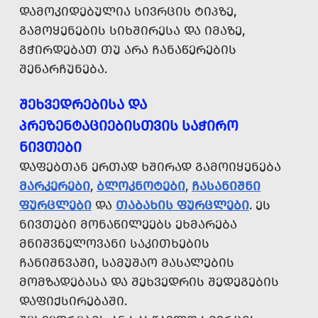
ᲓᲐᲛᲝᲙᲘᲓᲔᲑᲣᲚᲘᲐ ᲡᲘᲕᲠᲪᲘᲡ ᲢᲘᲞᲖᲔ,
ᲒᲐᲛᲝᲧᲔᲜᲔᲑᲘᲡ ᲡᲘᲮᲨᲘᲠᲔᲡᲐ ᲓᲐ ᲘᲛᲐᲖᲔ,
ᲒᲭᲘᲠᲓᲔᲑᲐᲗ ᲗᲣ ᲐᲠᲐ ᲩᲐᲜᲐᲬᲔᲠᲔᲑᲘᲡ
ᲨᲔᲜᲐᲠᲩᲣᲜᲔᲑᲐ.
ᲨᲔᲮᲕᲔᲓᲠᲔᲑᲘᲡᲐ ᲓᲐ
ᲞᲠᲔᲖᲔᲜᲢᲐᲪᲘᲔᲑᲘᲡᲗᲕᲘᲡ ᲡᲐᲭᲘᲠᲝ
ᲜᲘᲕᲗᲔᲑᲘ
ᲓᲐᲤᲔᲑᲗᲐᲜ ᲔᲠᲗᲐᲓ ᲮᲨᲘᲠᲐᲓ ᲒᲐᲛᲝᲘᲧᲔᲜᲔᲑᲐ
ᲛᲐᲠᲙᲔᲠᲔᲑᲘ
,
ᲑᲚᲝᲙᲜᲝᲢᲔᲑᲘ
,
ᲩᲐᲡᲐᲜᲘᲨᲜᲘ
ᲤᲣᲠᲪᲚᲔᲑᲘ
ᲓᲐ
ᲗᲐᲑᲐᲮᲘᲡ ᲤᲣᲠᲪᲚᲔᲑᲘ
. ᲔᲡ
ᲜᲘᲕᲗᲔᲑᲘ ᲛᲝᲜᲐᲬᲘᲚᲔᲔᲑᲡ ᲔᲮᲛᲐᲠᲔᲑᲐ
ᲛᲜᲘᲨᲕᲜᲔᲚᲝᲕᲐᲜᲘ ᲡᲐᲙᲘᲗᲮᲔᲑᲘᲡ
ᲩᲐᲜᲘᲨᲜᲕᲐᲨᲘ, ᲡᲐᲛᲣᲨᲐᲝ ᲛᲐᲡᲐᲚᲔᲑᲘᲡ
ᲛᲝᲛᲖᲐᲓᲔᲑᲐᲡᲐ ᲓᲐ ᲨᲔᲮᲕᲔᲓᲠᲘᲡ ᲨᲔᲓᲔᲒᲔᲑᲘᲡ
ᲓᲐᲤᲘᲥᲡᲘᲠᲔᲑᲐᲨᲘ.