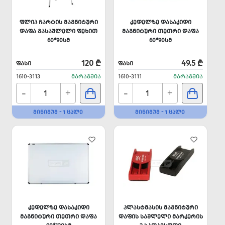
ᲤᲚᲘᲞ ᲩᲐᲠᲢᲘᲡ ᲛᲐᲒᲜᲘᲢᲣᲠᲘ
ᲙᲔᲓᲔᲚᲖᲔ ᲓᲐᲡᲐᲙᲘᲓᲘ
ᲓᲐᲤᲐ ᲒᲐᲡᲐᲨᲚᲔᲚᲘ ᲤᲔᲮᲘᲗ
ᲛᲐᲒᲜᲘᲢᲣᲠᲘ ᲗᲔᲗᲠᲘ ᲓᲐᲤᲐ
60*90ᲡᲛ
60*90ᲡᲛ
120 ₾
49.5 ₾
ᲤᲐᲡᲘ
ᲤᲐᲡᲘ
1610-3113
ᲛᲐᲠᲐᲒᲨᲘᲐ
1610-3111
ᲛᲐᲠᲐᲒᲨᲘᲐ
-
-
+
+
ᲛᲘᲜᲘᲛᲣᲛ - 1 ᲪᲐᲚᲘ
ᲛᲘᲜᲘᲛᲣᲛ - 1 ᲪᲐᲚᲘ
ᲙᲔᲓᲔᲚᲖᲔ ᲓᲐᲡᲐᲙᲘᲓᲘ
ᲞᲚᲐᲡᲢᲛᲐᲡᲘᲡ ᲛᲐᲒᲜᲘᲢᲣᲠᲘ
ᲛᲐᲒᲜᲘᲢᲣᲠᲘ ᲗᲔᲗᲠᲘ ᲓᲐᲤᲐ
ᲓᲐᲤᲘᲡ ᲡᲐᲨᲚᲔᲚᲘ ᲛᲐᲠᲙᲔᲠᲘᲡ