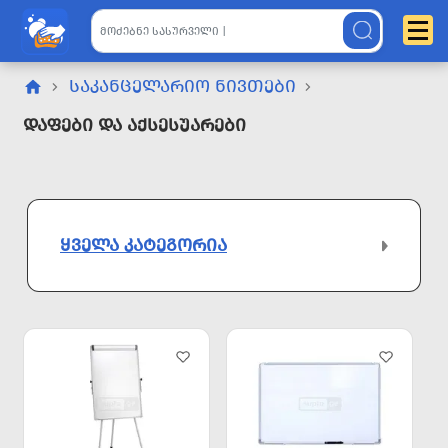
ᲡᲐᲙᲐᲜᲪᲔᲚᲐᲠᲘᲝ ᲜᲘᲕᲗᲔᲑᲘ
Დაფები Და Აქსესუარები
ᲧᲕᲔᲚᲐ ᲙᲐᲢᲔᲒᲝᲠᲘᲐ