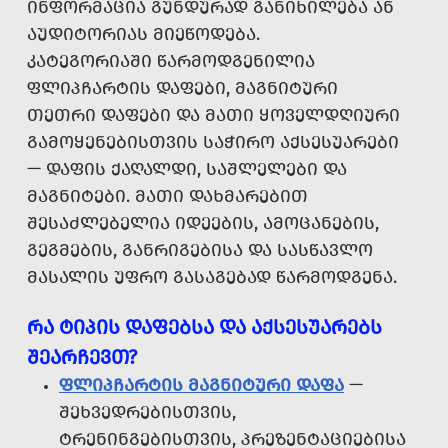
ᲘᲜᲤᲝᲠᲛᲐᲪᲘᲐ ᲒᲣᲜᲓᲣᲠᲐᲓ ᲒᲐᲜᲘᲮᲘᲚᲔᲑᲐ ᲐᲜ
ᲐᲣᲓᲘᲢᲝᲠᲘᲐᲡ ᲛᲘᲔᲬᲝᲓᲔᲑᲐ.
ᲙᲐᲢᲔᲒᲝᲠᲘᲐᲨᲘ ᲬᲐᲠᲛᲝᲓᲒᲔᲜᲘᲚᲘᲐ
ᲤᲚᲘᲞᲩᲐᲠᲢᲘᲡ ᲓᲐᲤᲔᲑᲘ, ᲛᲐᲒᲜᲘᲢᲣᲠᲘ
ᲗᲔᲗᲠᲘ ᲓᲐᲤᲔᲑᲘ ᲓᲐ ᲛᲐᲗᲘ ᲧᲝᲕᲔᲚᲓᲦᲘᲣᲠᲘ
ᲒᲐᲛᲝᲧᲔᲜᲔᲑᲘᲡᲗᲕᲘᲡ ᲡᲐᲭᲘᲠᲝ ᲐᲥᲡᲔᲡᲣᲐᲠᲔᲑᲘ
— ᲓᲐᲤᲘᲡ ᲥᲐᲦᲐᲚᲓᲘ, ᲡᲐᲨᲚᲔᲚᲔᲑᲘ ᲓᲐ
ᲛᲐᲒᲜᲘᲢᲔᲑᲘ. ᲛᲐᲗᲘ ᲓᲐᲮᲛᲐᲠᲔᲑᲘᲗ
ᲨᲔᲡᲐᲫᲚᲔᲑᲔᲚᲘᲐ ᲘᲓᲔᲔᲑᲘᲡ, ᲐᲛᲝᲪᲐᲜᲔᲑᲘᲡ,
ᲒᲔᲒᲛᲔᲑᲘᲡ, ᲒᲐᲜᲠᲘᲒᲔᲑᲘᲡᲐ ᲓᲐ ᲡᲐᲡᲬᲐᲕᲚᲝ
ᲛᲐᲡᲐᲚᲘᲡ ᲣᲤᲠᲝ ᲒᲐᲡᲐᲒᲔᲑᲐᲓ ᲬᲐᲠᲛᲝᲓᲒᲔᲜᲐ.
ᲠᲐ ᲢᲘᲞᲘᲡ ᲓᲐᲤᲔᲑᲡᲐ ᲓᲐ ᲐᲥᲡᲔᲡᲣᲐᲠᲔᲑᲡ
ᲨᲔᲐᲠᲩᲔᲕᲗ?
ᲤᲚᲘᲞᲩᲐᲠᲢᲘᲡ ᲛᲐᲒᲜᲘᲢᲣᲠᲘ ᲓᲐᲤᲐ
—
ᲨᲔᲮᲕᲔᲓᲠᲔᲑᲘᲡᲗᲕᲘᲡ,
ᲢᲠᲔᲜᲘᲜᲒᲔᲑᲘᲡᲗᲕᲘᲡ, ᲞᲠᲔᲖᲔᲜᲢᲐᲪᲘᲔᲑᲘᲡᲐ