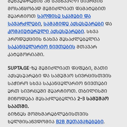
ᲨᲔᲮᲕᲔᲓᲠᲔᲑᲘᲡ ᲐᲜ ᲡᲐᲡᲬᲐᲕᲚᲝ ᲡᲘᲕᲠᲪᲘᲡ
ᲛᲝᲡᲐᲬᲧᲝᲑᲐᲓ ᲨᲔᲒᲘᲫᲚᲘᲐᲗ ᲓᲐᲛᲐᲢᲔᲑᲘᲗ
ᲨᲔᲐᲠᲩᲘᲝᲗ
ᲡᲐᲝᲤᲘᲡᲔ ᲡᲙᲐᲛᲔᲑᲘ ᲓᲐ
ᲡᲐᲕᲐᲠᲫᲚᲔᲑᲘ
,
ᲡᲐᲛᲐᲒᲘᲓᲔ ᲐᲥᲡᲔᲡᲣᲐᲠᲔᲑᲘ
ᲓᲐ
ᲙᲝᲛᲞᲘᲣᲢᲔᲠᲣᲚᲘ ᲐᲥᲡᲔᲡᲣᲐᲠᲔᲑᲘ
. ᲡᲮᲕᲐ
ᲞᲠᲝᲓᲣᲥᲪᲘᲘᲡ ᲜᲐᲮᲕᲐ ᲨᲔᲡᲐᲫᲚᲔᲑᲔᲚᲘᲐ
ᲡᲐᲙᲐᲜᲪᲔᲚᲐᲠᲘᲝ ᲜᲘᲕᲗᲔᲑᲘᲡ
ᲛᲗᲐᲕᲐᲠ
ᲙᲐᲢᲔᲒᲝᲠᲘᲐᲨᲘ.
SUPTA.GE
-ᲖᲔ ᲨᲔᲒᲘᲫᲚᲘᲐᲗ ᲓᲐᲤᲔᲑᲘ, ᲛᲐᲗᲘ
ᲐᲥᲡᲔᲡᲣᲐᲠᲔᲑᲘ ᲓᲐ ᲡᲐᲛᲣᲨᲐᲝ ᲡᲘᲕᲠᲪᲘᲡᲗᲕᲘᲡ
ᲡᲐᲭᲘᲠᲝ ᲡᲮᲕᲐ ᲡᲐᲙᲐᲜᲪᲔᲚᲐᲠᲘᲝ ᲜᲘᲕᲗᲔᲑᲘ
ᲔᲠᲗ ᲡᲘᲕᲠᲪᲔᲨᲘ ᲨᲔᲐᲠᲩᲘᲝᲗ. ᲗᲑᲘᲚᲘᲡᲨᲘ
ᲛᲘᲬᲝᲓᲔᲑᲐ ᲨᲔᲡᲐᲫᲚᲔᲑᲔᲚᲘᲐ
2–3 ᲡᲐᲛᲣᲨᲐᲝ
ᲡᲐᲐᲗᲨᲘ.
ᲑᲘᲖᲜᲔᲡ ᲛᲝᲛᲮᲛᲐᲠᲔᲑᲚᲔᲑᲘᲡᲗᲕᲘᲡ
ᲮᲔᲚᲛᲘᲡᲐᲬᲕᲓᲝᲛᲘᲐ
B2B ᲨᲔᲗᲐᲕᲐᲖᲔᲑᲔᲑᲘ
.