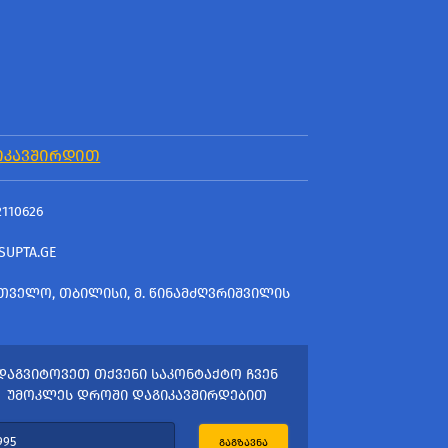
ᲘᲙᲐᲕᲨᲘᲠᲓᲘᲗ
2110626
SUPTA.GE
ᲗᲕᲔᲚᲝ, ᲗᲑᲘᲚᲘᲡᲘ, Მ. ᲬᲘᲜᲐᲛᲫᲦᲕᲠᲘᲨᲕᲘᲚᲘᲡ
ᲓᲐᲒᲕᲘᲢᲝᲕᲔᲗ ᲗᲥᲕᲔᲜᲘ ᲡᲐᲙᲝᲜᲢᲐᲥᲢᲝ ᲩᲕᲔᲜ
ᲣᲛᲝᲙᲚᲔᲡ ᲓᲠᲝᲨᲘ ᲓᲐᲒᲘᲙᲐᲕᲨᲘᲠᲓᲔᲑᲘᲗ
ᲒᲐᲒᲖᲐᲕᲜᲐ