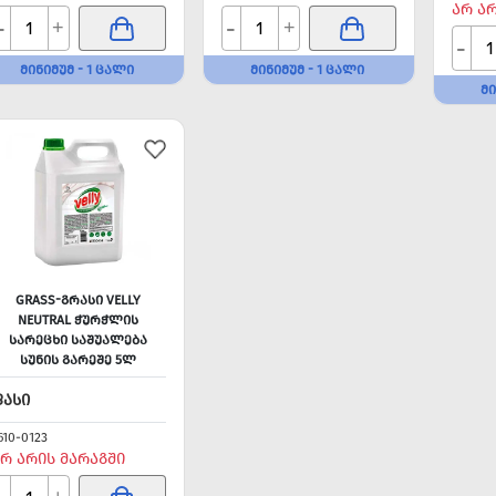
ᲐᲠ Ა
-
-
+
+
-
ᲛᲘᲜᲘᲛᲣᲛ - 1 ᲪᲐᲚᲘ
ᲛᲘᲜᲘᲛᲣᲛ - 1 ᲪᲐᲚᲘ
ᲛᲘ
GRASS-ᲒᲠᲐᲡᲘ VELLY
NEUTRAL ᲭᲣᲠᲭᲚᲘᲡ
ᲡᲐᲠᲔᲪᲮᲘ ᲡᲐᲨᲣᲐᲚᲔᲑᲐ
ᲡᲣᲜᲘᲡ ᲒᲐᲠᲔᲨᲔ 5Ლ
ᲤᲐᲡᲘ
610-0123
Რ ᲐᲠᲘᲡ ᲛᲐᲠᲐᲒᲨᲘ