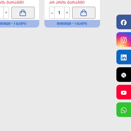
ᲠᲘᲡ ᲛᲐᲠᲐᲒᲨᲘ
ᲐᲠ ᲐᲠᲘᲡ ᲛᲐᲠᲐᲒᲨᲘ
-
+
+
ᲜᲘᲛᲣᲛ - 1 ᲪᲐᲚᲘ
ᲛᲘᲜᲘᲛᲣᲛ - 1 ᲪᲐᲚᲘ