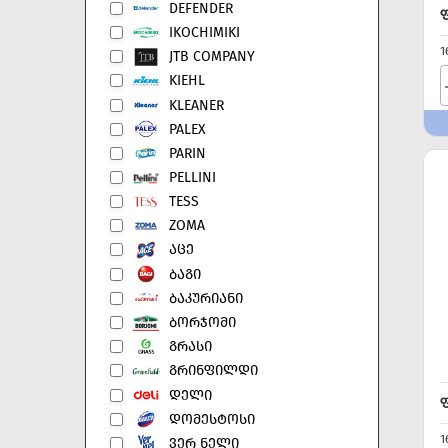
DEFENDER
IKOCHIMIKI
1
JTB COMPANY
KIEHL
KLEANER
PALEX
PARIN
PELLINI
TESS
ZOMA
ᲐᲪᲔ
ᲑᲐᲒᲘ
ᲑᲐᲙᲣᲠᲘᲐᲜᲘ
ᲑᲝᲠᲯᲝᲛᲘ
ᲒᲠᲐᲡᲘ
ᲒᲠᲘᲜᲤᲘᲚᲓᲘ
ᲓᲔᲚᲘ
ᲓᲝᲛᲔᲡᲢᲝᲡᲘ
1
ᲕᲔᲠ ᲜᲔᲚᲘ