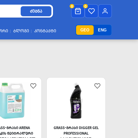
0
0
ᲫᲔᲑᲜᲐ
GEO
ENG
ᲝᲠᲘ
ᲑᲚᲝᲒᲘ
ᲙᲝᲜᲢᲐᲥᲢᲘ
ASS-ᲒᲠᲐᲡᲘ ARENA
GRASS-ᲒᲠᲐᲡᲘ DIGGER GEL
ᲐᲙᲘᲡ ᲜᲔᲘᲢᲠᲐᲚᲣᲠᲘ
PROFESSIONAL