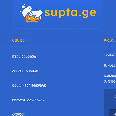
ᲛᲔᲜᲘᲣ
ᲓᲐᲒᲕ
+99532
ᲩᲕᲔᲜ ᲨᲔᲡᲐᲮᲔᲑ
INFO@
ᲒᲕᲔᲙᲘᲗᲮᲔᲑᲘᲐᲜ
ᲡᲐᲥᲐᲠ
Ქ. N162
ᲒᲐᲮᲓᲘ ᲞᲐᲠᲢᲜᲘᲝᲠᲘ
ᲡᲬᲠᲐᲤᲘ ᲒᲐᲓᲐᲮᲓᲐ
ᲑᲚᲝᲒᲘ