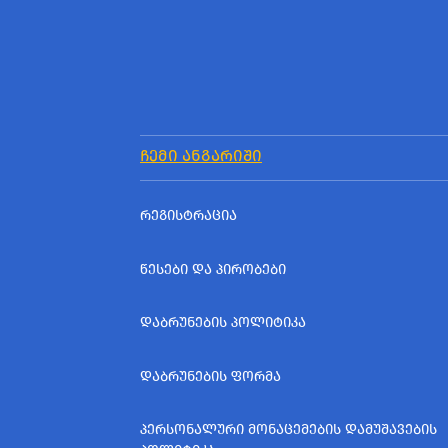
ᲩᲔᲛᲘ ᲐᲜᲒᲐᲠᲘᲨᲘ
ᲠᲔᲒᲘᲡᲢᲠᲐᲪᲘᲐ
ᲬᲔᲡᲔᲑᲘ ᲓᲐ ᲞᲘᲠᲝᲑᲔᲑᲘ
ᲓᲐᲑᲠᲣᲜᲔᲑᲘᲡ ᲞᲝᲚᲘᲢᲘᲙᲐ
ᲓᲐᲑᲠᲣᲜᲔᲑᲘᲡ ᲤᲝᲠᲛᲐ
ᲞᲔᲠᲡᲝᲜᲐᲚᲣᲠᲘ ᲛᲝᲜᲐᲪᲔᲛᲔᲑᲘᲡ ᲓᲐᲛᲣᲨᲐᲕᲔᲑᲘᲡ