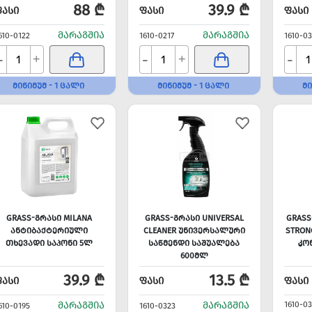
88 ₾
39.9 ₾
ᲤᲐᲡᲘ
ᲤᲐᲡᲘ
ᲤᲐᲡᲘ
ᲛᲐᲠᲐᲒᲨᲘᲐ
ᲛᲐᲠᲐᲒᲨᲘᲐ
610-0122
1610-0217
1610-0
-
-
-
+
+
ᲛᲘᲜᲘᲛᲣᲛ - 1 ᲪᲐᲚᲘ
ᲛᲘᲜᲘᲛᲣᲛ - 1 ᲪᲐᲚᲘ
ᲛᲘ
GRASS-ᲒᲠᲐᲡᲘ MILANA
GRASS-ᲒᲠᲐᲡᲘ UNIVERSAL
GRASS
ᲐᲜᲢᲘᲑᲐᲥᲢᲔᲠᲘᲣᲚᲘ
CLEANER ᲣᲜᲘᲕᲔᲠᲡᲐᲚᲣᲠᲘ
STRON
ᲗᲮᲔᲕᲐᲓᲘ ᲡᲐᲞᲝᲜᲘ 5Ლ
ᲡᲐᲬᲛᲔᲜᲓᲘ ᲡᲐᲨᲣᲐᲚᲔᲑᲐ
ᲙᲝ
600ᲛᲚ
39.9 ₾
13.5 ₾
ᲤᲐᲡᲘ
ᲤᲐᲡᲘ
ᲤᲐᲡᲘ
ᲛᲐᲠᲐᲒᲨᲘᲐ
ᲛᲐᲠᲐᲒᲨᲘᲐ
1610-0
610-0195
1610-0323