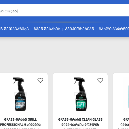
2B ᲨᲔᲗᲐᲕᲐᲖᲔᲑᲐ
ᲩᲕᲔᲜ ᲨᲔᲡᲐᲮᲔᲑ
ᲒᲕᲔᲙᲘᲗᲮᲔᲑᲘᲐᲜ
ᲒᲐᲮᲓᲘ ᲞᲐᲠᲢᲜᲘ
GRASS-ᲒᲠᲐᲡᲘ GRILL
GRASS-ᲒᲠᲐᲡᲘ CLEAN GLASS
GR
PROFESSIONAL ᲪᲮᲘᲛᲔᲑᲘᲡ
ᲛᲘᲜᲐ-ᲡᲐᲠᲙᲘᲡ ᲛᲝᲕᲚᲘᲡ
ᲘᲐᲢ