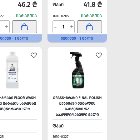
46.2 ₾
41.8 ₾
ᲤᲐᲡᲘ
ᲛᲐᲠᲐᲒᲨᲘᲐ
ᲛᲐᲠᲐᲒᲨᲘᲐ
322
1610-0205
-
+
+
ᲜᲘᲛᲣᲛ - 1 ᲪᲐᲚᲘ
ᲛᲘᲜᲘᲛᲣᲛ - 1 ᲪᲐᲚᲘ
-ᲒᲠᲐᲡᲘ FLOOR WASH
GRASS-ᲒᲠᲐᲡᲘ FINAL POLISH
G ᲘᲐᲢᲐᲙᲘᲡ ᲡᲐᲠᲔᲪᲮᲘ
ᲣᲟᲐᲜᲒᲐᲕᲘ ᲛᲔᲢᲐᲚᲘᲡ
ᲜᲪᲔᲜᲢᲠᲐᲢᲘ 1ᲚᲢ
ᲡᲐᲬᲛᲔᲜᲓᲘ ᲓᲐ
ᲡᲐᲞᲝᲚᲘᲠᲔᲑᲔᲚᲘ ᲒᲔᲚᲘ
600ᲛᲚ
ᲤᲐᲡᲘ
325
1610-0327