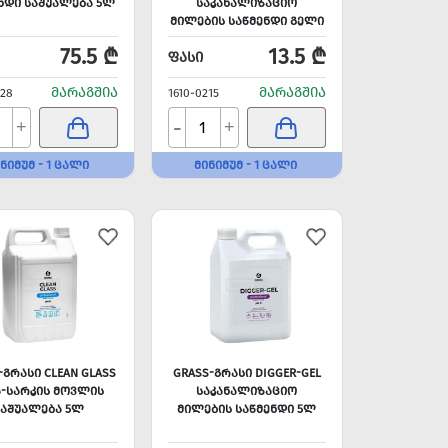
ᲜᲓᲘ ᲡᲐᲨᲣᲐᲚᲔᲑᲐ 5Ლ
ᲡᲐᲙᲐᲜᲐᲚᲘᲖᲐᲪᲘᲝ
ᲛᲘᲚᲔᲑᲘᲡ ᲡᲐᲬᲛᲔᲜᲓᲘ ᲒᲔᲚᲘ
1Ლ
75.5 ₾
13.5 ₾
ᲤᲐᲡᲘ
ᲛᲐᲠᲐᲒᲨᲘᲐ
ᲛᲐᲠᲐᲒᲨᲘᲐ
328
1610-0215
-
+
+
ᲜᲘᲛᲣᲛ - 1 ᲪᲐᲚᲘ
ᲛᲘᲜᲘᲛᲣᲛ - 1 ᲪᲐᲚᲘ
-ᲒᲠᲐᲡᲘ CLEAN GLASS
GRASS-ᲒᲠᲐᲡᲘ DIGGER-GEL
Ა-ᲡᲐᲠᲙᲘᲡ ᲛᲝᲕᲚᲘᲡ
ᲡᲐᲙᲐᲜᲐᲚᲘᲖᲐᲪᲘᲝ
ᲡᲐᲨᲣᲐᲚᲔᲑᲐ 5Ლ
ᲛᲘᲚᲔᲑᲘᲡ ᲡᲐᲬᲛᲔᲜᲓᲘ 5Ლ