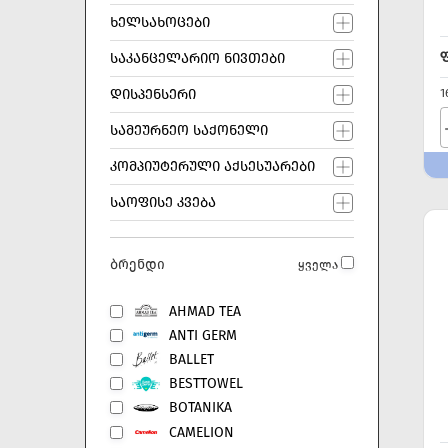
ᲮᲔᲚᲡᲐᲮᲝᲪᲔᲑᲘ
ᲡᲐᲙᲐᲜᲪᲔᲚᲐᲠᲘᲝ ᲜᲘᲕᲗᲔᲑᲘ
1
ᲓᲘᲡᲞᲔᲜᲡᲔᲠᲘ
ᲡᲐᲛᲔᲣᲠᲜᲔᲝ ᲡᲐᲥᲝᲜᲔᲚᲘ
ᲙᲝᲛᲞᲘᲣᲢᲔᲠᲣᲚᲘ ᲐᲥᲡᲔᲡᲣᲐᲠᲔᲑᲘ
ᲡᲐᲝᲤᲘᲡᲔ ᲙᲕᲔᲑᲐ
ბრენდი
ყველა
AHMAD TEA
ANTI GERM
BALLET
BESTTOWEL
BOTANIKA
CAMELION