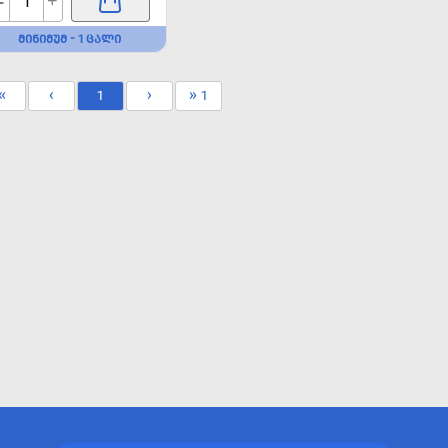
-
+
ᲛᲘᲜᲘᲛᲣᲛ - 1 ᲪᲐᲚᲘ
«
‹
1
›
» 1