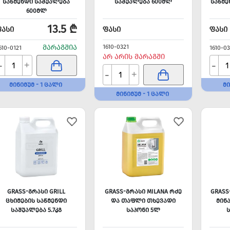
ᲡᲐᲬᲛᲔᲜᲓᲘ ᲡᲐᲨᲣᲐᲚᲔᲑᲐ
ᲡᲐᲨᲣᲐᲚᲔᲑᲐ 600ᲛᲚ
ᲡᲐᲬᲛᲔ
600ᲛᲚ
13.5 ₾
ᲤᲐᲡᲘ
ᲤᲐᲡᲘ
ᲤᲐᲡᲘ
ᲛᲐᲠᲐᲒᲨᲘᲐ
1610-0321
610-0121
1610-0
ᲐᲠ ᲐᲠᲘᲡ ᲛᲐᲠᲐᲒᲨᲘ
-
-
+
-
+
ᲛᲘᲜᲘᲛᲣᲛ - 1 ᲪᲐᲚᲘ
ᲛᲘ
ᲛᲘᲜᲘᲛᲣᲛ - 1 ᲪᲐᲚᲘ
GRASS-ᲒᲠᲐᲡᲘ GRILL
GRASS-ᲒᲠᲐᲡᲘ MILANA ᲠᲫᲔ
GRASS
ᲪᲮᲘᲛᲔᲑᲘᲡ ᲡᲐᲬᲛᲔᲜᲓᲘ
ᲓᲐ ᲗᲐᲤᲚᲘ ᲗᲮᲔᲕᲐᲓᲘ
ᲛᲘᲜ
ᲡᲐᲨᲣᲐᲚᲔᲑᲐ 5.7ᲙᲒ
ᲡᲐᲞᲝᲜᲘ 5Ლ