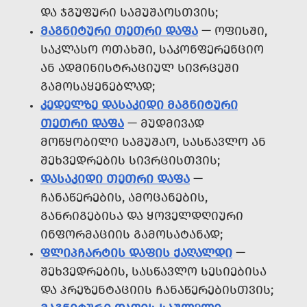
ᲓᲐ ᲯᲒᲣᲤᲣᲠᲘ ᲡᲐᲛᲣᲨᲐᲝᲡᲗᲕᲘᲡ;
ᲛᲐᲒᲜᲘᲢᲣᲠᲘ ᲗᲔᲗᲠᲘ ᲓᲐᲤᲐ
— ᲝᲤᲘᲡᲨᲘ,
ᲡᲐᲙᲚᲐᲡᲝ ᲝᲗᲐᲮᲨᲘ, ᲡᲐᲙᲝᲜᲤᲔᲠᲔᲜᲪᲘᲝ
ᲐᲜ ᲐᲓᲛᲘᲜᲘᲡᲢᲠᲐᲪᲘᲣᲚ ᲡᲘᲕᲠᲪᲔᲨᲘ
ᲒᲐᲛᲝᲡᲐᲧᲔᲜᲔᲑᲚᲐᲓ;
ᲙᲔᲓᲔᲚᲖᲔ ᲓᲐᲡᲐᲙᲘᲓᲘ ᲛᲐᲒᲜᲘᲢᲣᲠᲘ
ᲗᲔᲗᲠᲘ ᲓᲐᲤᲐ
— ᲛᲣᲓᲛᲘᲕᲐᲓ
ᲛᲝᲬᲧᲝᲑᲘᲚᲘ ᲡᲐᲛᲣᲨᲐᲝ, ᲡᲐᲡᲬᲐᲕᲚᲝ ᲐᲜ
ᲨᲔᲮᲕᲔᲓᲠᲔᲑᲘᲡ ᲡᲘᲕᲠᲪᲘᲡᲗᲕᲘᲡ;
ᲓᲐᲡᲐᲙᲘᲓᲘ ᲗᲔᲗᲠᲘ ᲓᲐᲤᲐ
—
ᲩᲐᲜᲐᲬᲔᲠᲔᲑᲘᲡ, ᲐᲛᲝᲪᲐᲜᲔᲑᲘᲡ,
ᲒᲐᲜᲠᲘᲒᲔᲑᲘᲡᲐ ᲓᲐ ᲧᲝᲕᲔᲚᲓᲦᲘᲣᲠᲘ
ᲘᲜᲤᲝᲠᲛᲐᲪᲘᲘᲡ ᲒᲐᲛᲝᲡᲐᲢᲐᲜᲐᲓ;
ᲤᲚᲘᲞᲩᲐᲠᲢᲘᲡ ᲓᲐᲤᲘᲡ ᲥᲐᲦᲐᲚᲓᲘ
—
ᲨᲔᲮᲕᲔᲓᲠᲔᲑᲘᲡ, ᲡᲐᲡᲬᲐᲕᲚᲝ ᲡᲔᲡᲘᲔᲑᲘᲡᲐ
ᲓᲐ ᲞᲠᲔᲖᲔᲜᲢᲐᲪᲘᲘᲡ ᲩᲐᲜᲐᲬᲔᲠᲔᲑᲘᲡᲗᲕᲘᲡ;