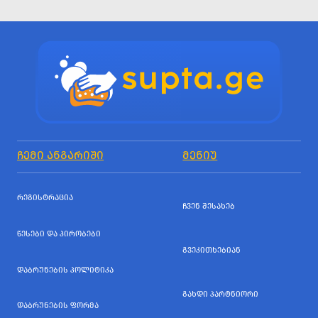
ᲩᲔᲛᲘ ᲐᲜᲒᲐᲠᲘᲨᲘ
ᲛᲔᲜᲘᲣ
ᲠᲔᲒᲘᲡᲢᲠᲐᲪᲘᲐ
ᲩᲕᲔᲜ ᲨᲔᲡᲐᲮᲔᲑ
ᲬᲔᲡᲔᲑᲘ ᲓᲐ ᲞᲘᲠᲝᲑᲔᲑᲘ
ᲒᲕᲔᲙᲘᲗᲮᲔᲑᲘᲐᲜ
ᲓᲐᲑᲠᲣᲜᲔᲑᲘᲡ ᲞᲝᲚᲘᲢᲘᲙᲐ
ᲒᲐᲮᲓᲘ ᲞᲐᲠᲢᲜᲘᲝᲠᲘ
ᲓᲐᲑᲠᲣᲜᲔᲑᲘᲡ ᲤᲝᲠᲛᲐ