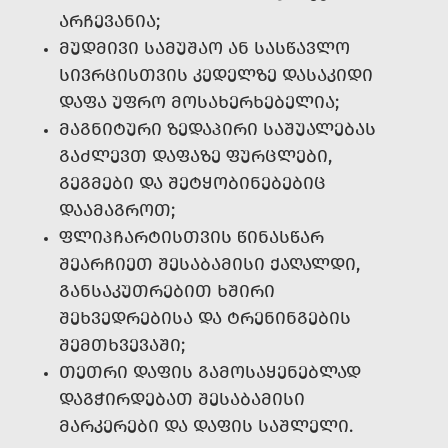
ᲐᲠᲩᲔᲕᲐᲜᲘᲐ;
ᲛᲣᲓᲛᲘᲕᲘ ᲡᲐᲛᲣᲨᲐᲝ ᲐᲜ ᲡᲐᲡᲬᲐᲕᲚᲝ
ᲡᲘᲕᲠᲪᲘᲡᲗᲕᲘᲡ ᲙᲔᲓᲔᲚᲖᲔ ᲓᲐᲡᲐᲙᲘᲓᲘ
ᲓᲐᲤᲐ ᲣᲤᲠᲝ ᲛᲝᲡᲐᲮᲔᲠᲮᲔᲑᲔᲚᲘᲐ;
ᲛᲐᲒᲜᲘᲢᲣᲠᲘ ᲖᲔᲓᲐᲞᲘᲠᲘ ᲡᲐᲨᲣᲐᲚᲔᲑᲐᲡ
ᲒᲐᲫᲚᲔᲕᲗ ᲓᲐᲤᲐᲖᲔ ᲤᲣᲠᲪᲚᲔᲑᲘ,
ᲒᲔᲒᲛᲔᲑᲘ ᲓᲐ ᲨᲔᲢᲧᲝᲑᲘᲜᲔᲑᲔᲑᲘᲪ
ᲓᲐᲐᲛᲐᲒᲠᲝᲗ;
ᲤᲚᲘᲞᲩᲐᲠᲢᲘᲡᲗᲕᲘᲡ ᲬᲘᲜᲐᲡᲬᲐᲠ
ᲨᲔᲐᲠᲩᲘᲔᲗ ᲨᲔᲡᲐᲑᲐᲛᲘᲡᲘ ᲥᲐᲦᲐᲚᲓᲘ,
ᲒᲐᲜᲡᲐᲙᲣᲗᲠᲔᲑᲘᲗ ᲮᲨᲘᲠᲘ
ᲨᲔᲮᲕᲔᲓᲠᲔᲑᲘᲡᲐ ᲓᲐ ᲢᲠᲔᲜᲘᲜᲒᲔᲑᲘᲡ
ᲨᲔᲛᲗᲮᲕᲔᲕᲐᲨᲘ;
ᲗᲔᲗᲠᲘ ᲓᲐᲤᲘᲡ ᲒᲐᲛᲝᲡᲐᲧᲔᲜᲔᲑᲚᲐᲓ
ᲓᲐᲒᲭᲘᲠᲓᲔᲑᲐᲗ ᲨᲔᲡᲐᲑᲐᲛᲘᲡᲘ
ᲛᲐᲠᲙᲔᲠᲔᲑᲘ ᲓᲐ ᲓᲐᲤᲘᲡ ᲡᲐᲨᲚᲔᲚᲘ.