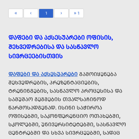
«
‹
1
›
» 1
ᲓᲐᲤᲔᲑᲘ ᲓᲐ ᲐᲥᲡᲔᲡᲣᲐᲠᲔᲑᲘ ᲝᲤᲘᲡᲘᲡ,
ᲨᲔᲮᲕᲔᲓᲠᲔᲑᲘᲡᲐ ᲓᲐ ᲡᲐᲡᲬᲐᲕᲚᲝ
ᲡᲘᲕᲠᲪᲔᲔᲑᲘᲡᲗᲕᲘᲡ
ᲓᲐᲤᲔᲑᲘ ᲓᲐ ᲐᲥᲡᲔᲡᲣᲐᲠᲔᲑᲘ
ᲒᲐᲛᲝᲘᲧᲔᲜᲔᲑᲐ
ᲨᲔᲮᲕᲔᲓᲠᲔᲑᲘᲡ, ᲞᲠᲔᲖᲔᲜᲢᲐᲪᲘᲔᲑᲘᲡ,
ᲢᲠᲔᲜᲘᲜᲒᲔᲑᲘᲡ, ᲡᲐᲡᲬᲐᲕᲚᲝ ᲞᲠᲝᲪᲔᲡᲘᲡᲐ ᲓᲐ
ᲡᲐᲛᲣᲨᲐᲝ ᲒᲔᲒᲛᲔᲑᲘᲡ ᲗᲕᲐᲚᲡᲐᲩᲘᲜᲝᲓ
ᲬᲐᲠᲛᲝᲡᲐᲓᲒᲔᲜᲐᲓ. ᲘᲡᲘᲜᲘ ᲡᲐᲭᲘᲠᲝᲐ
ᲝᲤᲘᲡᲔᲑᲨᲘ, ᲡᲐᲙᲝᲜᲤᲔᲠᲔᲜᲪᲘᲝ ᲝᲗᲐᲮᲔᲑᲨᲘ,
ᲡᲙᲝᲚᲔᲑᲨᲘ, ᲣᲜᲘᲕᲔᲠᲡᲘᲢᲔᲢᲔᲑᲨᲘ, ᲡᲐᲡᲬᲐᲕᲚᲝ
ᲪᲔᲜᲢᲠᲔᲑᲨᲘ ᲓᲐ ᲡᲮᲕᲐ ᲡᲘᲕᲠᲪᲔᲔᲑᲨᲘ, ᲡᲐᲓᲐᲪ