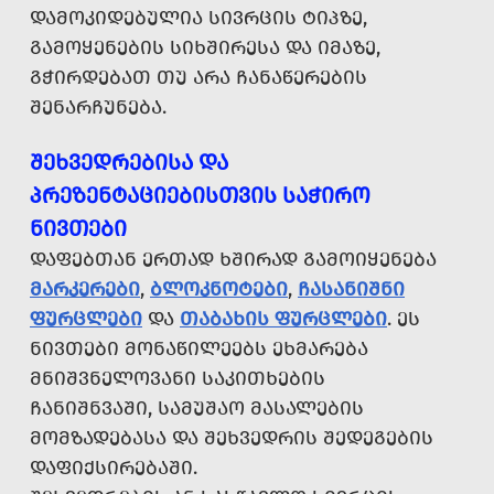
ᲓᲐᲛᲝᲙᲘᲓᲔᲑᲣᲚᲘᲐ ᲡᲘᲕᲠᲪᲘᲡ ᲢᲘᲞᲖᲔ,
ᲒᲐᲛᲝᲧᲔᲜᲔᲑᲘᲡ ᲡᲘᲮᲨᲘᲠᲔᲡᲐ ᲓᲐ ᲘᲛᲐᲖᲔ,
ᲒᲭᲘᲠᲓᲔᲑᲐᲗ ᲗᲣ ᲐᲠᲐ ᲩᲐᲜᲐᲬᲔᲠᲔᲑᲘᲡ
ᲨᲔᲜᲐᲠᲩᲣᲜᲔᲑᲐ.
ᲨᲔᲮᲕᲔᲓᲠᲔᲑᲘᲡᲐ ᲓᲐ
ᲞᲠᲔᲖᲔᲜᲢᲐᲪᲘᲔᲑᲘᲡᲗᲕᲘᲡ ᲡᲐᲭᲘᲠᲝ
ᲜᲘᲕᲗᲔᲑᲘ
ᲓᲐᲤᲔᲑᲗᲐᲜ ᲔᲠᲗᲐᲓ ᲮᲨᲘᲠᲐᲓ ᲒᲐᲛᲝᲘᲧᲔᲜᲔᲑᲐ
ᲛᲐᲠᲙᲔᲠᲔᲑᲘ
,
ᲑᲚᲝᲙᲜᲝᲢᲔᲑᲘ
,
ᲩᲐᲡᲐᲜᲘᲨᲜᲘ
ᲤᲣᲠᲪᲚᲔᲑᲘ
ᲓᲐ
ᲗᲐᲑᲐᲮᲘᲡ ᲤᲣᲠᲪᲚᲔᲑᲘ
. ᲔᲡ
ᲜᲘᲕᲗᲔᲑᲘ ᲛᲝᲜᲐᲬᲘᲚᲔᲔᲑᲡ ᲔᲮᲛᲐᲠᲔᲑᲐ
ᲛᲜᲘᲨᲕᲜᲔᲚᲝᲕᲐᲜᲘ ᲡᲐᲙᲘᲗᲮᲔᲑᲘᲡ
ᲩᲐᲜᲘᲨᲜᲕᲐᲨᲘ, ᲡᲐᲛᲣᲨᲐᲝ ᲛᲐᲡᲐᲚᲔᲑᲘᲡ
ᲛᲝᲛᲖᲐᲓᲔᲑᲐᲡᲐ ᲓᲐ ᲨᲔᲮᲕᲔᲓᲠᲘᲡ ᲨᲔᲓᲔᲒᲔᲑᲘᲡ
ᲓᲐᲤᲘᲥᲡᲘᲠᲔᲑᲐᲨᲘ.