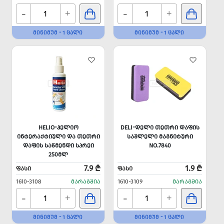
-
-
+
+
ᲛᲘᲜᲘᲛᲣᲛ - 1 ᲪᲐᲚᲘ
ᲛᲘᲜᲘᲛᲣᲛ - 1 ᲪᲐᲚᲘ
HELIO-ᲰᲔᲚᲘᲝ
DELI-ᲓᲔᲚᲘ ᲗᲔᲗᲠᲘ ᲓᲐᲤᲘᲡ
ᲘᲜᲢᲔᲠᲐᲥᲢᲘᲣᲚᲘ ᲓᲐ ᲗᲔᲗᲠᲘ
ᲡᲐᲨᲚᲔᲚᲘ ᲛᲐᲒᲜᲘᲢᲣᲠᲘ
ᲓᲐᲤᲘᲡ ᲡᲐᲬᲛᲔᲜᲓᲘ ᲡᲞᲠᲔᲘ
NO.7840
250ᲛᲚ
7.9 ₾
1.9 ₾
ᲤᲐᲡᲘ
ᲤᲐᲡᲘ
1610-3108
ᲛᲐᲠᲐᲒᲨᲘᲐ
1610-3109
ᲛᲐᲠᲐᲒᲨᲘᲐ
-
-
+
+
ᲛᲘᲜᲘᲛᲣᲛ - 1 ᲪᲐᲚᲘ
ᲛᲘᲜᲘᲛᲣᲛ - 1 ᲪᲐᲚᲘ