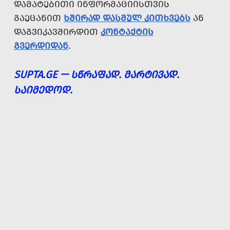
ᲓᲐᲛᲐᲢᲔᲑᲘᲗᲘ ᲘᲜᲤᲝᲠᲛᲐᲪᲘᲘᲡᲗᲕᲘᲡ
ᲒᲐᲔᲪᲐᲜᲘᲗ
ᲮᲨᲘᲠᲐᲓ ᲓᲐᲡᲛᲣᲚ ᲙᲘᲗᲮᲕᲔᲑᲡ
ᲐᲜ
ᲓᲐᲒᲕᲘᲙᲐᲕᲨᲘᲠᲓᲘᲗ
ᲙᲝᲜᲢᲐᲥᲢᲘᲡ
ᲒᲕᲔᲠᲓᲘᲓᲐᲜ
.
SUPTA.GE — ᲡᲬᲠᲐᲤᲐᲓ. ᲛᲐᲠᲢᲘᲕᲐᲓ.
ᲡᲐᲘᲛᲔᲓᲝᲓ.