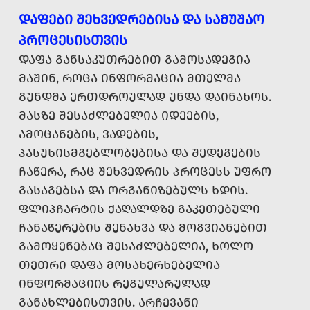
ᲓᲐᲤᲔᲑᲘ ᲨᲔᲮᲕᲔᲓᲠᲔᲑᲘᲡᲐ ᲓᲐ ᲡᲐᲛᲣᲨᲐᲝ
ᲞᲠᲝᲪᲔᲡᲘᲡᲗᲕᲘᲡ
ᲓᲐᲤᲐ ᲒᲐᲜᲡᲐᲙᲣᲗᲠᲔᲑᲘᲗ ᲒᲐᲛᲝᲡᲐᲓᲔᲒᲘᲐ
ᲛᲐᲨᲘᲜ, ᲠᲝᲪᲐ ᲘᲜᲤᲝᲠᲛᲐᲪᲘᲐ ᲛᲗᲔᲚᲛᲐ
ᲒᲣᲜᲓᲛᲐ ᲔᲠᲗᲓᲠᲝᲣᲚᲐᲓ ᲣᲜᲓᲐ ᲓᲐᲘᲜᲐᲮᲝᲡ.
ᲛᲐᲡᲖᲔ ᲨᲔᲡᲐᲫᲚᲔᲑᲔᲚᲘᲐ ᲘᲓᲔᲔᲑᲘᲡ,
ᲐᲛᲝᲪᲐᲜᲔᲑᲘᲡ, ᲕᲐᲓᲔᲑᲘᲡ,
ᲞᲐᲡᲣᲮᲘᲡᲛᲒᲔᲑᲚᲝᲑᲔᲑᲘᲡᲐ ᲓᲐ ᲨᲔᲓᲔᲒᲔᲑᲘᲡ
ᲩᲐᲬᲔᲠᲐ, ᲠᲐᲪ ᲨᲔᲮᲕᲔᲓᲠᲘᲡ ᲞᲠᲝᲪᲔᲡᲡ ᲣᲤᲠᲝ
ᲒᲐᲡᲐᲒᲔᲑᲡᲐ ᲓᲐ ᲝᲠᲒᲐᲜᲘᲖᲔᲑᲣᲚᲡ ᲮᲓᲘᲡ.
ᲤᲚᲘᲞᲩᲐᲠᲢᲘᲡ ᲥᲐᲦᲐᲚᲓᲖᲔ ᲒᲐᲙᲔᲗᲔᲑᲣᲚᲘ
ᲩᲐᲜᲐᲬᲔᲠᲔᲑᲘᲡ ᲨᲔᲜᲐᲮᲕᲐ ᲓᲐ ᲛᲝᲒᲕᲘᲐᲜᲔᲑᲘᲗ
ᲒᲐᲛᲝᲧᲔᲜᲔᲑᲐᲪ ᲨᲔᲡᲐᲫᲚᲔᲑᲔᲚᲘᲐ, ᲮᲝᲚᲝ
ᲗᲔᲗᲠᲘ ᲓᲐᲤᲐ ᲛᲝᲡᲐᲮᲔᲠᲮᲔᲑᲔᲚᲘᲐ
ᲘᲜᲤᲝᲠᲛᲐᲪᲘᲘᲡ ᲠᲔᲒᲣᲚᲐᲠᲣᲚᲐᲓ
ᲒᲐᲜᲐᲮᲚᲔᲑᲘᲡᲗᲕᲘᲡ. ᲐᲠᲩᲔᲕᲐᲜᲘ