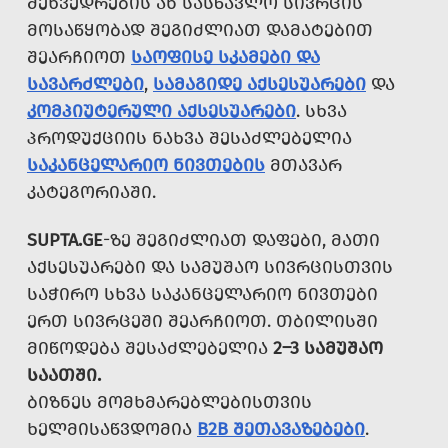
ᲨᲔᲮᲕᲔᲓᲠᲔᲑᲘᲡ ᲐᲜ ᲡᲐᲡᲬᲐᲕᲚᲝ ᲡᲘᲕᲠᲪᲘᲡ
ᲛᲝᲡᲐᲬᲧᲝᲑᲐᲓ ᲨᲔᲒᲘᲫᲚᲘᲐᲗ ᲓᲐᲛᲐᲢᲔᲑᲘᲗ
ᲨᲔᲐᲠᲩᲘᲝᲗ
ᲡᲐᲝᲤᲘᲡᲔ ᲡᲙᲐᲛᲔᲑᲘ ᲓᲐ
ᲡᲐᲕᲐᲠᲫᲚᲔᲑᲘ
,
ᲡᲐᲛᲐᲒᲘᲓᲔ ᲐᲥᲡᲔᲡᲣᲐᲠᲔᲑᲘ
ᲓᲐ
ᲙᲝᲛᲞᲘᲣᲢᲔᲠᲣᲚᲘ ᲐᲥᲡᲔᲡᲣᲐᲠᲔᲑᲘ
. ᲡᲮᲕᲐ
ᲞᲠᲝᲓᲣᲥᲪᲘᲘᲡ ᲜᲐᲮᲕᲐ ᲨᲔᲡᲐᲫᲚᲔᲑᲔᲚᲘᲐ
ᲡᲐᲙᲐᲜᲪᲔᲚᲐᲠᲘᲝ ᲜᲘᲕᲗᲔᲑᲘᲡ
ᲛᲗᲐᲕᲐᲠ
ᲙᲐᲢᲔᲒᲝᲠᲘᲐᲨᲘ.
SUPTA.GE
-ᲖᲔ ᲨᲔᲒᲘᲫᲚᲘᲐᲗ ᲓᲐᲤᲔᲑᲘ, ᲛᲐᲗᲘ
ᲐᲥᲡᲔᲡᲣᲐᲠᲔᲑᲘ ᲓᲐ ᲡᲐᲛᲣᲨᲐᲝ ᲡᲘᲕᲠᲪᲘᲡᲗᲕᲘᲡ
ᲡᲐᲭᲘᲠᲝ ᲡᲮᲕᲐ ᲡᲐᲙᲐᲜᲪᲔᲚᲐᲠᲘᲝ ᲜᲘᲕᲗᲔᲑᲘ
ᲔᲠᲗ ᲡᲘᲕᲠᲪᲔᲨᲘ ᲨᲔᲐᲠᲩᲘᲝᲗ. ᲗᲑᲘᲚᲘᲡᲨᲘ
ᲛᲘᲬᲝᲓᲔᲑᲐ ᲨᲔᲡᲐᲫᲚᲔᲑᲔᲚᲘᲐ
2–3 ᲡᲐᲛᲣᲨᲐᲝ
ᲡᲐᲐᲗᲨᲘ.
ᲑᲘᲖᲜᲔᲡ ᲛᲝᲛᲮᲛᲐᲠᲔᲑᲚᲔᲑᲘᲡᲗᲕᲘᲡ
ᲮᲔᲚᲛᲘᲡᲐᲬᲕᲓᲝᲛᲘᲐ
B2B ᲨᲔᲗᲐᲕᲐᲖᲔᲑᲔᲑᲘ
.