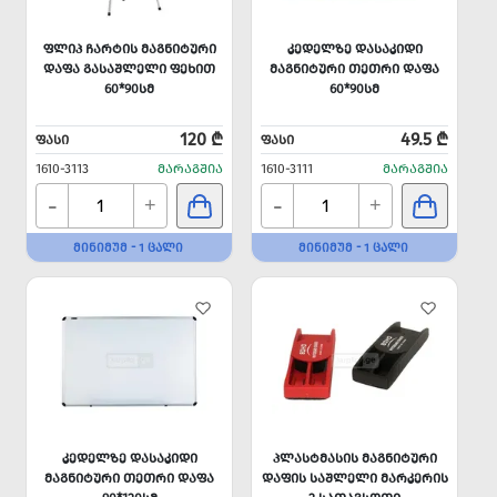
ᲤᲚᲘᲞ ᲩᲐᲠᲢᲘᲡ ᲛᲐᲒᲜᲘᲢᲣᲠᲘ
ᲙᲔᲓᲔᲚᲖᲔ ᲓᲐᲡᲐᲙᲘᲓᲘ
ᲓᲐᲤᲐ ᲒᲐᲡᲐᲨᲚᲔᲚᲘ ᲤᲔᲮᲘᲗ
ᲛᲐᲒᲜᲘᲢᲣᲠᲘ ᲗᲔᲗᲠᲘ ᲓᲐᲤᲐ
60*90ᲡᲛ
60*90ᲡᲛ
120 ₾
49.5 ₾
ᲤᲐᲡᲘ
ᲤᲐᲡᲘ
1610-3113
ᲛᲐᲠᲐᲒᲨᲘᲐ
1610-3111
ᲛᲐᲠᲐᲒᲨᲘᲐ
-
-
+
+
ᲛᲘᲜᲘᲛᲣᲛ - 1 ᲪᲐᲚᲘ
ᲛᲘᲜᲘᲛᲣᲛ - 1 ᲪᲐᲚᲘ
ᲙᲔᲓᲔᲚᲖᲔ ᲓᲐᲡᲐᲙᲘᲓᲘ
ᲞᲚᲐᲡᲢᲛᲐᲡᲘᲡ ᲛᲐᲒᲜᲘᲢᲣᲠᲘ
ᲛᲐᲒᲜᲘᲢᲣᲠᲘ ᲗᲔᲗᲠᲘ ᲓᲐᲤᲐ
ᲓᲐᲤᲘᲡ ᲡᲐᲨᲚᲔᲚᲘ ᲛᲐᲠᲙᲔᲠᲘᲡ