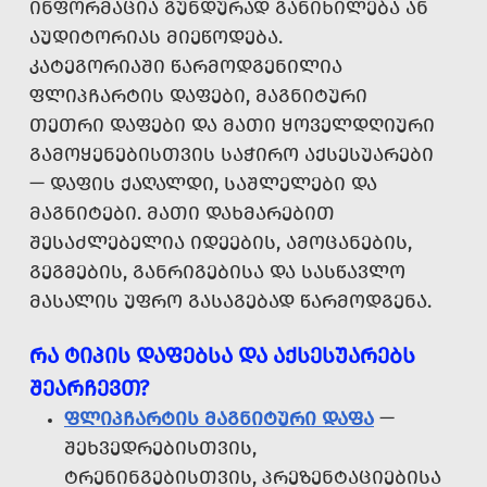
ᲘᲜᲤᲝᲠᲛᲐᲪᲘᲐ ᲒᲣᲜᲓᲣᲠᲐᲓ ᲒᲐᲜᲘᲮᲘᲚᲔᲑᲐ ᲐᲜ
ᲐᲣᲓᲘᲢᲝᲠᲘᲐᲡ ᲛᲘᲔᲬᲝᲓᲔᲑᲐ.
ᲙᲐᲢᲔᲒᲝᲠᲘᲐᲨᲘ ᲬᲐᲠᲛᲝᲓᲒᲔᲜᲘᲚᲘᲐ
ᲤᲚᲘᲞᲩᲐᲠᲢᲘᲡ ᲓᲐᲤᲔᲑᲘ, ᲛᲐᲒᲜᲘᲢᲣᲠᲘ
ᲗᲔᲗᲠᲘ ᲓᲐᲤᲔᲑᲘ ᲓᲐ ᲛᲐᲗᲘ ᲧᲝᲕᲔᲚᲓᲦᲘᲣᲠᲘ
ᲒᲐᲛᲝᲧᲔᲜᲔᲑᲘᲡᲗᲕᲘᲡ ᲡᲐᲭᲘᲠᲝ ᲐᲥᲡᲔᲡᲣᲐᲠᲔᲑᲘ
— ᲓᲐᲤᲘᲡ ᲥᲐᲦᲐᲚᲓᲘ, ᲡᲐᲨᲚᲔᲚᲔᲑᲘ ᲓᲐ
ᲛᲐᲒᲜᲘᲢᲔᲑᲘ. ᲛᲐᲗᲘ ᲓᲐᲮᲛᲐᲠᲔᲑᲘᲗ
ᲨᲔᲡᲐᲫᲚᲔᲑᲔᲚᲘᲐ ᲘᲓᲔᲔᲑᲘᲡ, ᲐᲛᲝᲪᲐᲜᲔᲑᲘᲡ,
ᲒᲔᲒᲛᲔᲑᲘᲡ, ᲒᲐᲜᲠᲘᲒᲔᲑᲘᲡᲐ ᲓᲐ ᲡᲐᲡᲬᲐᲕᲚᲝ
ᲛᲐᲡᲐᲚᲘᲡ ᲣᲤᲠᲝ ᲒᲐᲡᲐᲒᲔᲑᲐᲓ ᲬᲐᲠᲛᲝᲓᲒᲔᲜᲐ.
ᲠᲐ ᲢᲘᲞᲘᲡ ᲓᲐᲤᲔᲑᲡᲐ ᲓᲐ ᲐᲥᲡᲔᲡᲣᲐᲠᲔᲑᲡ
ᲨᲔᲐᲠᲩᲔᲕᲗ?
ᲤᲚᲘᲞᲩᲐᲠᲢᲘᲡ ᲛᲐᲒᲜᲘᲢᲣᲠᲘ ᲓᲐᲤᲐ
—
ᲨᲔᲮᲕᲔᲓᲠᲔᲑᲘᲡᲗᲕᲘᲡ,
ᲢᲠᲔᲜᲘᲜᲒᲔᲑᲘᲡᲗᲕᲘᲡ, ᲞᲠᲔᲖᲔᲜᲢᲐᲪᲘᲔᲑᲘᲡᲐ