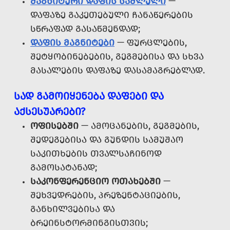
ᲛᲐᲒᲜᲘᲢᲣᲠᲘ ᲓᲐᲤᲘᲡ ᲡᲐᲨᲚᲔᲚᲘ
—
ᲓᲐᲤᲐᲖᲔ ᲒᲐᲙᲔᲗᲔᲑᲣᲚᲘ ᲩᲐᲜᲐᲬᲔᲠᲔᲑᲘᲡ
ᲡᲬᲠᲐᲤᲐᲓ ᲒᲐᲡᲐᲬᲛᲔᲜᲓᲐᲓ;
ᲓᲐᲤᲘᲡ ᲛᲐᲒᲜᲘᲢᲔᲑᲘ
— ᲤᲣᲠᲪᲚᲔᲑᲘᲡ,
ᲨᲔᲢᲧᲝᲑᲘᲜᲔᲑᲔᲑᲘᲡ, ᲒᲔᲒᲛᲔᲑᲘᲡᲐ ᲓᲐ ᲡᲮᲕᲐ
ᲛᲐᲡᲐᲚᲔᲑᲘᲡ ᲓᲐᲤᲐᲖᲔ ᲓᲐᲡᲐᲛᲐᲒᲠᲔᲑᲚᲐᲓ.
ᲡᲐᲓ ᲒᲐᲛᲝᲘᲧᲔᲜᲔᲑᲐ ᲓᲐᲤᲔᲑᲘ ᲓᲐ
ᲐᲥᲡᲔᲡᲣᲐᲠᲔᲑᲘ?
ᲝᲤᲘᲡᲔᲑᲨᲘ
— ᲐᲛᲝᲪᲐᲜᲔᲑᲘᲡ, ᲒᲔᲒᲛᲔᲑᲘᲡ,
ᲨᲔᲓᲔᲒᲔᲑᲘᲡᲐ ᲓᲐ ᲒᲣᲜᲓᲘᲡ ᲡᲐᲛᲣᲨᲐᲝ
ᲡᲐᲙᲘᲗᲮᲔᲑᲘᲡ ᲗᲕᲐᲚᲡᲐᲩᲘᲜᲝᲓ
ᲒᲐᲛᲝᲡᲐᲢᲐᲜᲐᲓ;
ᲡᲐᲙᲝᲜᲤᲔᲠᲔᲜᲪᲘᲝ ᲝᲗᲐᲮᲔᲑᲨᲘ
—
ᲨᲔᲮᲕᲔᲓᲠᲔᲑᲘᲡ, ᲞᲠᲔᲖᲔᲜᲢᲐᲪᲘᲔᲑᲘᲡ,
ᲒᲐᲜᲮᲘᲚᲕᲔᲑᲘᲡᲐ ᲓᲐ
ᲑᲠᲔᲘᲜᲡᲢᲝᲠᲛᲘᲜᲒᲘᲡᲗᲕᲘᲡ;