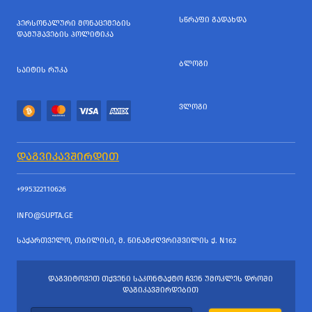
ᲡᲬᲠᲐᲤᲘ ᲒᲐᲓᲐᲮᲓᲐ
ᲞᲔᲠᲡᲝᲜᲐᲚᲣᲠᲘ ᲛᲝᲜᲐᲪᲔᲛᲔᲑᲘᲡ
ᲓᲐᲛᲣᲨᲐᲕᲔᲑᲘᲡ ᲞᲝᲚᲘᲢᲘᲙᲐ
ᲑᲚᲝᲒᲘ
ᲡᲐᲘᲢᲘᲡ ᲠᲣᲙᲐ
ᲕᲚᲝᲒᲘ
ᲓᲐᲒᲕᲘᲙᲐᲕᲨᲘᲠᲓᲘᲗ
+995322110626
INFO@SUPTA.GE
ᲡᲐᲥᲐᲠᲗᲕᲔᲚᲝ, ᲗᲑᲘᲚᲘᲡᲘ, Მ. ᲬᲘᲜᲐᲛᲫᲦᲕᲠᲘᲨᲕᲘᲚᲘᲡ Ქ. N162
ᲓᲐᲒᲕᲘᲢᲝᲕᲔᲗ ᲗᲥᲕᲔᲜᲘ ᲡᲐᲙᲝᲜᲢᲐᲥᲢᲝ ᲩᲕᲔᲜ ᲣᲛᲝᲙᲚᲔᲡ ᲓᲠᲝᲨᲘ
ᲓᲐᲒᲘᲙᲐᲕᲨᲘᲠᲓᲔᲑᲘᲗ