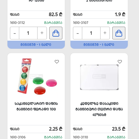
90*120ᲡᲛ
2 ᲡᲐᲗᲐᲕᲡᲝᲗᲘ
82.5 ₾
1.9 ₾
ᲤᲐᲡᲘ
ᲤᲐᲡᲘ
1610-3112
ᲛᲐᲠᲐᲒᲨᲘᲐ
1610-3107
ᲛᲐᲠᲐᲒᲨᲘᲐ
-
-
+
+
ᲛᲘᲜᲘᲛᲣᲛ - 1 ᲪᲐᲚᲘ
ᲛᲘᲜᲘᲛᲣᲛ - 1 ᲪᲐᲚᲘ
ᲡᲐᲙᲐᲜᲪᲔᲚᲐᲠᲘᲝ ᲓᲐᲤᲘᲡ
ᲙᲔᲓᲔᲚᲖᲔ ᲓᲐᲡᲐᲙᲘᲓᲘ
ᲛᲐᲒᲜᲘᲢᲘ ᲤᲔᲠᲐᲓᲘ 10Ც
ᲛᲐᲒᲜᲘᲢᲣᲠᲘ ᲗᲔᲗᲠᲘ ᲓᲐᲤᲐ
45*60ᲡᲛ
2.25 ₾
23.5 ₾
ᲤᲐᲡᲘ
ᲤᲐᲡᲘ
1610-3106
ᲛᲐᲠᲐᲒᲨᲘᲐ
1610-3110
ᲛᲐᲠᲐᲒᲨᲘᲐ