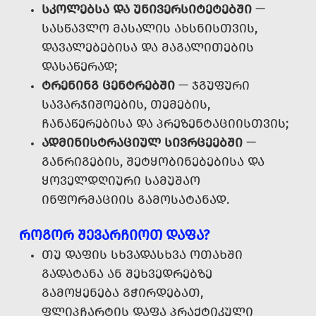
ᲡᲙᲝᲚᲔᲑᲡᲐ ᲓᲐ ᲣᲜᲘᲕᲔᲠᲡᲘᲢᲔᲢᲔᲑᲨᲘ
—
ᲡᲐᲡᲬᲐᲕᲚᲝ ᲛᲐᲡᲐᲚᲘᲡ ᲐᲮᲡᲜᲘᲡᲗᲕᲘᲡ,
ᲓᲐᲕᲐᲚᲔᲑᲔᲑᲘᲡᲐ ᲓᲐ ᲛᲐᲒᲐᲚᲘᲗᲔᲑᲘᲡ
ᲓᲐᲡᲐᲬᲔᲠᲐᲓ;
ᲢᲠᲔᲜᲘᲜᲒ ᲪᲔᲜᲢᲠᲔᲑᲨᲘ
— ᲯᲒᲣᲤᲣᲠᲘ
ᲡᲐᲕᲐᲠᲯᲘᲨᲝᲔᲑᲘᲡ, ᲗᲔᲛᲔᲑᲘᲡ,
ᲩᲐᲜᲐᲬᲔᲠᲔᲑᲘᲡᲐ ᲓᲐ ᲞᲠᲔᲖᲔᲜᲢᲐᲪᲘᲘᲡᲗᲕᲘᲡ;
ᲐᲓᲛᲘᲜᲘᲡᲢᲠᲐᲪᲘᲣᲚ ᲡᲘᲕᲠᲪᲔᲔᲑᲨᲘ
—
ᲒᲐᲜᲠᲘᲒᲔᲑᲘᲡ, ᲨᲔᲢᲧᲝᲑᲘᲜᲔᲑᲔᲑᲘᲡᲐ ᲓᲐ
ᲧᲝᲕᲔᲚᲓᲦᲘᲣᲠᲘ ᲡᲐᲛᲣᲨᲐᲝ
ᲘᲜᲤᲝᲠᲛᲐᲪᲘᲘᲡ ᲒᲐᲛᲝᲡᲐᲢᲐᲜᲐᲓ.
ᲠᲝᲒᲝᲠ ᲨᲔᲕᲐᲠᲩᲘᲝᲗ ᲓᲐᲤᲐ?
ᲗᲣ ᲓᲐᲤᲘᲡ ᲡᲮᲕᲐᲓᲐᲡᲮᲕᲐ ᲝᲗᲐᲮᲨᲘ
ᲒᲐᲓᲐᲢᲐᲜᲐ ᲐᲜ ᲨᲔᲮᲕᲔᲓᲠᲔᲑᲖᲔ
ᲒᲐᲛᲝᲧᲔᲜᲔᲑᲐ ᲒᲭᲘᲠᲓᲔᲑᲐᲗ,
ᲤᲚᲘᲞᲩᲐᲠᲢᲘᲡ ᲓᲐᲤᲐ ᲞᲠᲐᲥᲢᲘᲙᲣᲚᲘ