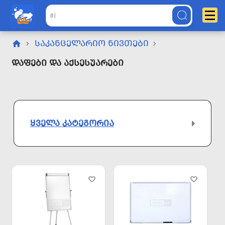
ᲡᲐᲙᲐᲜᲪᲔᲚᲐᲠᲘᲝ ᲜᲘᲕᲗᲔᲑᲘ
Დაფები Და Აქსესუარები
ᲧᲕᲔᲚᲐ ᲙᲐᲢᲔᲒᲝᲠᲘᲐ