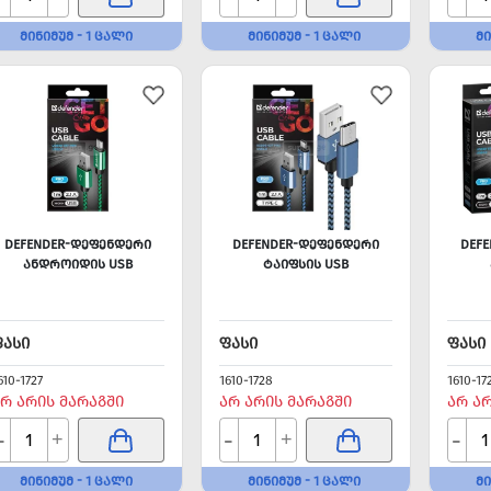
ᲛᲘᲜᲘᲛᲣᲛ - 1 ᲪᲐᲚᲘ
ᲛᲘᲜᲘᲛᲣᲛ - 1 ᲪᲐᲚᲘ
ᲛᲘ
DEFENDER-ᲓᲔᲤᲔᲜᲓᲔᲠᲘ
DEFENDER-ᲓᲔᲤᲔᲜᲓᲔᲠᲘ
DEF
ᲐᲜᲓᲠᲝᲘᲓᲘᲡ USB
ᲢᲐᲘᲤᲡᲘᲡ USB
ᲤᲐᲡᲘ
ᲤᲐᲡᲘ
ᲤᲐᲡᲘ
610-1727
1610-1728
1610-17
Რ ᲐᲠᲘᲡ ᲛᲐᲠᲐᲒᲨᲘ
ᲐᲠ ᲐᲠᲘᲡ ᲛᲐᲠᲐᲒᲨᲘ
ᲐᲠ Ა
-
-
-
+
+
ᲛᲘᲜᲘᲛᲣᲛ - 1 ᲪᲐᲚᲘ
ᲛᲘᲜᲘᲛᲣᲛ - 1 ᲪᲐᲚᲘ
ᲛᲘ