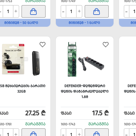
ᲛᲐᲠᲐᲒᲨᲘᲐ
ᲛᲐᲠᲐᲒᲨᲘᲐ
610-1753
1610-1749
1610-17
-
-
-
+
+
ᲛᲘᲜᲘᲛᲣᲛ - 50 ᲪᲐᲚᲘ
ᲛᲘᲜᲘᲛᲣᲛ - 1 ᲪᲐᲚᲘ
ᲛᲘ
SB ᲛᲔᲮᲡᲘᲔᲠᲔᲑᲘᲡ ᲑᲐᲠᲐᲗᲘ
DEFENDER-ᲓᲔᲤᲔᲜᲓᲔᲠᲘ
DEF
32GB
ᲓᲔᲜᲘᲡ ᲓᲐᲛᲐᲒᲠᲫᲔᲚᲔᲑᲔᲚᲘ
ᲓᲔᲜᲘᲡ
1.8Მ
27.25 ₾
17.5 ₾
ᲤᲐᲡᲘ
ᲤᲐᲡᲘ
ᲤᲐᲡᲘ
ᲛᲐᲠᲐᲒᲨᲘᲐ
ᲛᲐᲠᲐᲒᲨᲘᲐ
610-1761
1610-1743
1610-17
-
-
-
+
+