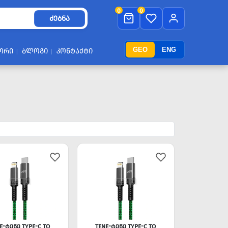
0
0
ᲫᲔᲑᲜᲐ
GEO
ENG
ᲝᲠᲘ
ᲑᲚᲝᲒᲘ
ᲙᲝᲜᲢᲐᲥᲢᲘ
E-ᲢᲔᲜᲔ TYPE-C TO
TENE-ᲢᲔᲜᲔ TYPE-C TO