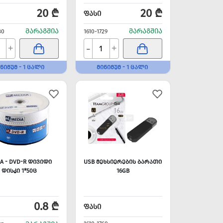
20 ₾
20 ₾
ᲤᲐᲡᲘ
ᲛᲐᲠᲐᲒᲨᲘᲐ
ᲛᲐᲠᲐᲒᲨᲘᲐ
30
1610-1729
-
+
+
ᲜᲘᲛᲣᲛ - 1 ᲪᲐᲚᲘ
ᲛᲘᲜᲘᲛᲣᲛ - 1 ᲪᲐᲚᲘ
A - DVD-R ᲓᲘᲕᲘᲓᲘ
USB ᲛᲔᲮᲡᲘᲔᲠᲔᲑᲘᲡ ᲑᲐᲠᲐᲗᲘ
ᲓᲘᲡᲙᲘ 1*50Ც
16GB
0.8 ₾
ᲤᲐᲡᲘ