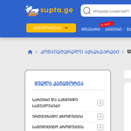
22
169
57
2
196
24
89
7
60
% SALE
ᲙᲐᲢᲔᲒᲝᲠᲘᲔᲑᲘ
ᲛᲗᲐᲕᲐᲠᲘ
ᲐᲥᲪᲘᲔᲑᲘ
B
ᲙᲝᲛᲞᲘᲣᲢᲔᲠᲣᲚᲘ ᲐᲥᲡᲔᲡᲣᲐᲠᲔᲑᲘ
Დ
ᲧᲕᲔᲚᲐ ᲙᲐᲢᲔᲒᲝᲠᲘᲐ
ᲡᲐᲠᲔᲪᲮᲘ ᲓᲐ ᲡᲐᲬᲛᲔᲜᲓᲘ
ᲡᲐᲨᲣᲐᲚᲔᲑᲔᲑᲘ
ᲔᲠᲗᲯᲔᲠᲐᲓᲘ ᲞᲠᲝᲓᲣᲥᲪᲘᲐ
ᲡᲐᲛᲔᲓᲘᲪᲘᲜᲝ ᲞᲠᲝᲓᲣᲥᲪᲘᲐ