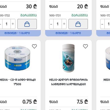
30 ₾
20 ₾
ᲤᲐᲡᲘ
ᲤᲐᲡᲘ
ᲤᲐᲡᲘ
ᲛᲐᲠᲐᲒᲨᲘᲐ
ᲛᲐᲠᲐᲒᲨᲘᲐ
610-1732
1610-1731
1610-17
-
-
-
+
+
ᲛᲘᲜᲘᲛᲣᲛ - 1 ᲪᲐᲚᲘ
ᲛᲘᲜᲘᲛᲣᲛ - 1 ᲪᲐᲚᲘ
ᲛᲘ
MEDIA - CD-R ᲡᲘᲓᲘ-ᲓᲘᲡᲙᲘ
HELIO-ᲰᲔᲚᲘᲝ ᲛᲝᲜᲘᲢᲝᲠᲘᲡ
MEDI
1*50Ც
ᲡᲐᲬᲛᲔᲜᲓᲘ ᲡᲐᲚᲤᲔᲢᲙᲔᲑᲘ
0.75 ₾
7.5 ₾
ᲤᲐᲡᲘ
ᲤᲐᲡᲘ
ᲤᲐᲡᲘ