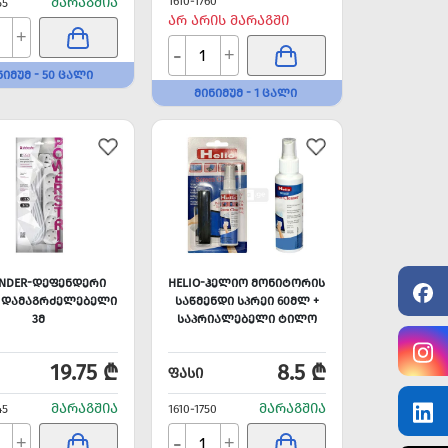
ᲛᲐᲠᲐᲒᲨᲘᲐ
1610-1760
55
ᲐᲠ ᲐᲠᲘᲡ ᲛᲐᲠᲐᲒᲨᲘ
+
-
+
ᲜᲘᲛᲣᲛ - 50 ᲪᲐᲚᲘ
ᲛᲘᲜᲘᲛᲣᲛ - 1 ᲪᲐᲚᲘ
ENDER-ᲓᲔᲤᲔᲜᲓᲔᲠᲘ
HELIO-ᲰᲔᲚᲘᲝ ᲛᲝᲜᲘᲢᲝᲠᲘᲡ
 ᲓᲐᲛᲐᲒᲠᲫᲔᲚᲔᲑᲔᲚᲘ
ᲡᲐᲬᲛᲔᲜᲓᲘ ᲡᲞᲠᲔᲘ 60ᲛᲚ +
3Მ
ᲡᲐᲞᲠᲘᲐᲚᲔᲑᲔᲚᲘ ᲢᲘᲚᲝ
19.75 ₾
8.5 ₾
ᲤᲐᲡᲘ
ᲛᲐᲠᲐᲒᲨᲘᲐ
ᲛᲐᲠᲐᲒᲨᲘᲐ
45
1610-1750
-
+
+