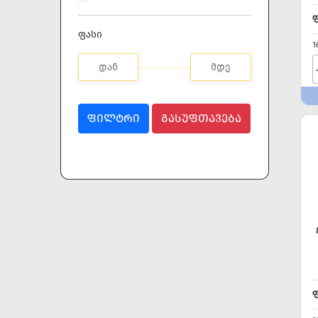
ფასი
1
ᲤᲘᲚᲢᲠᲘ
ᲒᲐᲡᲣᲤᲗᲐᲕᲔᲑᲐ