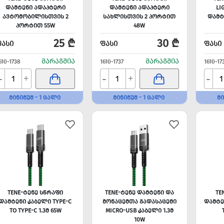
ᲓᲐᲛᲢᲔᲜᲘ ᲐᲓᲐᲞᲢᲔᲠᲘ
ᲓᲐᲛᲢᲔᲜᲘ ᲐᲓᲐᲞᲢᲔᲠᲘ
LI
ᲐᲕᲢᲝᲛᲝᲑᲘᲚᲘᲡᲗᲕᲘᲡ 2
ᲡᲐᲮᲚᲘᲡᲗᲕᲘᲡ 2 ᲞᲝᲠᲢᲘᲗ
ᲓᲐᲛᲢ
ᲞᲝᲠᲢᲘᲗ 55W
48W
25 ₾
30 ₾
ᲤᲐᲡᲘ
ᲤᲐᲡᲘ
ᲤᲐᲡᲘ
ᲛᲐᲠᲐᲒᲨᲘᲐ
ᲛᲐᲠᲐᲒᲨᲘᲐ
610-1738
1610-1737
1610-17
-
-
-
+
+
ᲛᲘᲜᲘᲛᲣᲛ - 1 ᲪᲐᲚᲘ
ᲛᲘᲜᲘᲛᲣᲛ - 1 ᲪᲐᲚᲘ
ᲛᲘ
TENE-ᲢᲔᲜᲔ ᲡᲬᲠᲐᲤᲘ
TENE-ᲢᲔᲜᲔ ᲓᲐᲛᲢᲔᲜᲘ ᲓᲐ
TE
ᲓᲐᲛᲢᲔᲜᲘ ᲙᲐᲑᲔᲚᲘ TYPE-C
ᲛᲝᲜᲐᲪᲔᲛᲗᲐ ᲒᲐᲓᲐᲡᲐᲪᲔᲛᲘ
ᲓᲐᲛᲢᲔ
TO TYPE-C 1.3Მ 65W
MICRO-USB ᲙᲐᲑᲔᲚᲘ 1.3Მ
10W