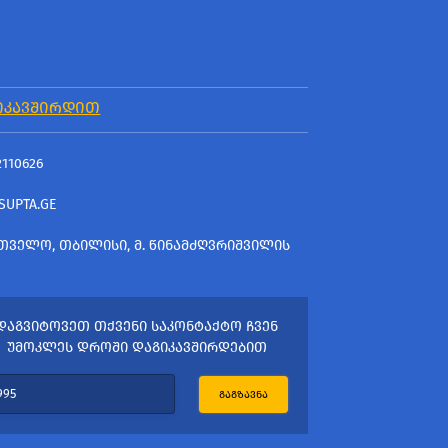
ᲘᲙᲐᲕᲨᲘᲠᲓᲘᲗ
2110626
SUPTA.GE
ᲗᲕᲔᲚᲝ, ᲗᲑᲘᲚᲘᲡᲘ, Მ. ᲬᲘᲜᲐᲛᲫᲦᲕᲠᲘᲨᲕᲘᲚᲘᲡ
ᲓᲐᲒᲕᲘᲢᲝᲕᲔᲗ ᲗᲥᲕᲔᲜᲘ ᲡᲐᲙᲝᲜᲢᲐᲥᲢᲝ ᲩᲕᲔᲜ
ᲣᲛᲝᲙᲚᲔᲡ ᲓᲠᲝᲨᲘ ᲓᲐᲒᲘᲙᲐᲕᲨᲘᲠᲓᲔᲑᲘᲗ
ᲒᲐᲒᲖᲐᲕᲜᲐ