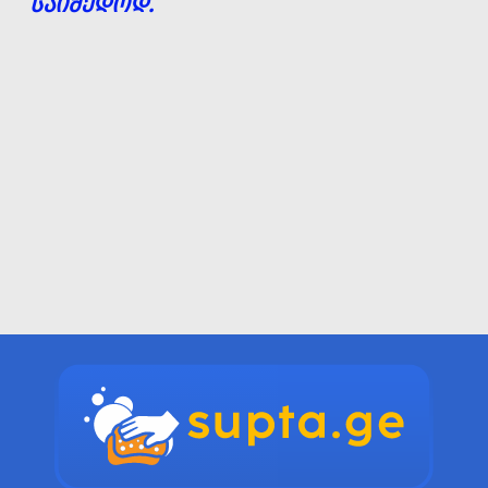
ᲡᲐᲘᲛᲔᲓᲝᲓ.