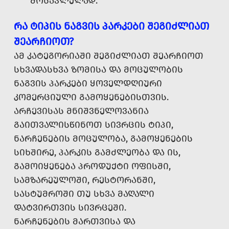
ᲛᲝᲡᲐᲕᲚᲔᲚᲐᲓ.
ᲠᲐ ᲢᲘᲞᲘᲡ ᲜᲐᲒᲕᲘᲡ ᲞᲐᲠᲙᲔᲑᲘ ᲨᲔᲒᲘᲫᲚᲘᲐᲗ
ᲨᲔᲐᲠᲩᲘᲝᲗ?
ᲐᲛ ᲙᲐᲢᲔᲒᲝᲠᲘᲐᲨᲘ ᲨᲔᲒᲘᲫᲚᲘᲐᲗ ᲨᲔᲐᲠᲩᲘᲝᲗ
ᲡᲮᲕᲐᲓᲐᲡᲮᲕᲐ ᲖᲝᲛᲘᲡᲐ ᲓᲐ ᲛᲝᲪᲣᲚᲝᲑᲘᲡ
ᲜᲐᲒᲕᲘᲡ ᲞᲐᲠᲙᲔᲑᲘ ᲧᲝᲕᲔᲚᲓᲦᲘᲣᲠᲘ
ᲙᲝᲛᲔᲠᲪᲘᲣᲚᲘ ᲒᲐᲛᲝᲧᲔᲜᲔᲑᲘᲡᲗᲕᲘᲡ.
ᲐᲠᲩᲔᲕᲘᲡᲐᲡ ᲛᲜᲘᲨᲕᲜᲔᲚᲝᲕᲐᲜᲘᲐ
ᲒᲐᲘᲗᲕᲐᲚᲘᲡᲬᲘᲜᲝᲗ ᲡᲘᲕᲠᲪᲘᲡ ᲢᲘᲞᲘ,
ᲜᲐᲠᲩᲔᲜᲔᲑᲘᲡ ᲛᲝᲪᲣᲚᲝᲑᲐ, ᲒᲐᲛᲝᲧᲔᲜᲔᲑᲘᲡ
ᲡᲘᲮᲨᲘᲠᲔ, ᲞᲐᲠᲙᲘᲡ ᲒᲐᲛᲫᲚᲔᲝᲑᲐ ᲓᲐ ᲘᲡ,
ᲒᲐᲛᲝᲘᲧᲔᲜᲔᲑᲐ ᲞᲠᲝᲓᲣᲥᲢᲘ ᲝᲤᲘᲡᲨᲘ,
ᲡᲐᲛᲖᲐᲠᲔᲣᲚᲝᲨᲘ, ᲠᲔᲡᲢᲝᲠᲐᲜᲨᲘ,
ᲡᲐᲡᲢᲣᲛᲠᲝᲨᲘ ᲗᲣ ᲡᲮᲕᲐ ᲛᲐᲦᲐᲚᲘ
ᲓᲐᲢᲕᲘᲠᲗᲕᲘᲡ ᲡᲘᲕᲠᲪᲔᲨᲘ.
ᲜᲐᲠᲩᲔᲜᲔᲑᲘᲡ ᲛᲐᲠᲗᲕᲘᲡᲐ ᲓᲐ