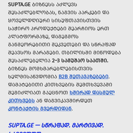
SUPTA.GE
ᲑᲘᲖᲜᲔᲡᲡ ᲐᲫᲚᲔᲕᲡ
ᲨᲔᲡᲐᲫᲚᲔᲑᲚᲝᲑᲐᲡ, ᲜᲐᲒᲕᲘᲡ ᲞᲐᲠᲙᲔᲑᲘ ᲓᲐ
ᲧᲝᲕᲔᲚᲓᲦᲘᲣᲠᲘ ᲡᲘᲡᲣᲤᲗᲐᲕᲘᲡᲗᲕᲘᲡ
ᲡᲐᲭᲘᲠᲝ ᲞᲠᲝᲓᲣᲥᲢᲔᲑᲘ ᲨᲔᲐᲠᲩᲘᲝᲡ ᲔᲠᲗ
ᲞᲚᲐᲢᲤᲝᲠᲛᲐᲖᲔ, ᲓᲐᲒᲔᲒᲛᲝᲡ
ᲒᲐᲜᲛᲔᲝᲠᲔᲑᲘᲗᲘ ᲨᲔᲙᲕᲔᲗᲔᲑᲘ ᲓᲐ ᲡᲬᲠᲐᲤᲐᲓ
ᲨᲔᲐᲕᲡᲝᲡ ᲛᲐᲠᲐᲒᲔᲑᲘ. ᲗᲑᲘᲚᲘᲡᲨᲘ ᲛᲘᲬᲝᲓᲔᲑᲐ
ᲨᲔᲡᲐᲫᲚᲔᲑᲔᲚᲘᲐ
2–3 ᲡᲐᲛᲣᲨᲐᲝ ᲡᲐᲐᲗᲨᲘ.
ᲑᲘᲖᲜᲔᲡ ᲛᲝᲛᲮᲛᲐᲠᲔᲑᲚᲔᲑᲘᲡᲗᲕᲘᲡ
ᲮᲔᲚᲛᲘᲡᲐᲬᲕᲓᲝᲛᲘᲐ
B2B ᲨᲔᲗᲐᲕᲐᲖᲔᲑᲔᲑᲘ
.
ᲓᲐᲛᲐᲢᲔᲑᲘᲗᲘ ᲙᲘᲗᲮᲕᲔᲑᲘᲡ ᲨᲔᲛᲗᲮᲕᲔᲕᲐᲨᲘ
ᲨᲔᲒᲘᲫᲚᲘᲐᲗ ᲒᲐᲔᲪᲜᲝᲗ
ᲮᲨᲘᲠᲐᲓ ᲓᲐᲡᲛᲣᲚ
ᲙᲘᲗᲮᲕᲔᲑᲡ
ᲐᲜ ᲓᲐᲒᲕᲘᲙᲐᲕᲨᲘᲠᲓᲔᲗ
ᲙᲝᲜᲢᲐᲥᲢᲘᲡ ᲒᲕᲔᲠᲓᲘᲓᲐᲜ
.
SUPTA.GE — ᲡᲬᲠᲐᲤᲐᲓ. ᲛᲐᲠᲢᲘᲕᲐᲓ.