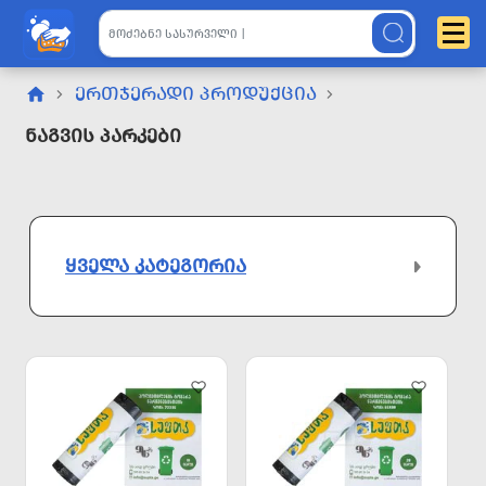
ᲔᲠᲗᲯᲔᲠᲐᲓᲘ ᲞᲠᲝᲓᲣᲥᲪᲘᲐ
Ნაგვის Პარკები
ᲧᲕᲔᲚᲐ ᲙᲐᲢᲔᲒᲝᲠᲘᲐ