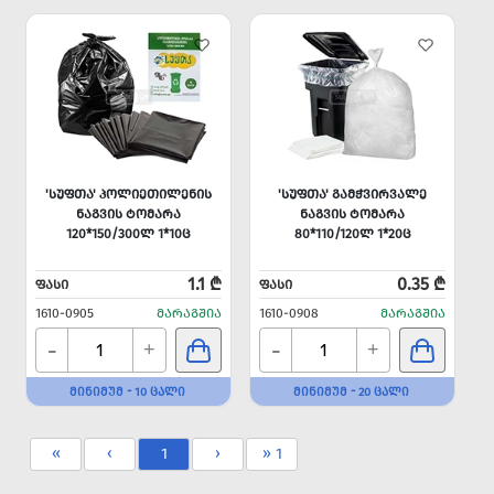
'ᲡᲣᲤᲗᲐ' ᲞᲝᲚᲘᲔᲗᲘᲚᲔᲜᲘᲡ
'ᲡᲣᲤᲗᲐ' ᲒᲐᲛᲭᲕᲘᲠᲕᲐᲚᲔ
ᲜᲐᲒᲕᲘᲡ ᲢᲝᲛᲐᲠᲐ
ᲜᲐᲒᲕᲘᲡ ᲢᲝᲛᲐᲠᲐ
120*150/300Ლ 1*10Ც
80*110/120Ლ 1*20Ც
1.1 ₾
0.35 ₾
ᲤᲐᲡᲘ
ᲤᲐᲡᲘ
1610-0905
ᲛᲐᲠᲐᲒᲨᲘᲐ
1610-0908
ᲛᲐᲠᲐᲒᲨᲘᲐ
-
-
+
+
ᲛᲘᲜᲘᲛᲣᲛ - 10 ᲪᲐᲚᲘ
ᲛᲘᲜᲘᲛᲣᲛ - 20 ᲪᲐᲚᲘ
«
‹
1
›
» 1