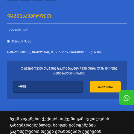
ᲓᲐᲒᲕᲘᲙᲐᲕᲨᲘᲠᲓᲘᲗ
+995322110626
INFO@SUPTA.GE
ᲡᲐᲥᲐᲠᲗᲕᲔᲚᲝ, ᲗᲑᲘᲚᲘᲡᲘ, Მ. ᲬᲘᲜᲐᲛᲫᲦᲕᲠᲘᲨᲕᲘᲚᲘᲡ Ქ. N162
ᲓᲐᲒᲕᲘᲢᲝᲕᲔᲗ ᲗᲥᲕᲔᲜᲘ ᲡᲐᲙᲝᲜᲢᲐᲥᲢᲝ ᲩᲕᲔᲜ ᲣᲛᲝᲙᲚᲔᲡ ᲓᲠᲝᲨᲘ
ᲓᲐᲒᲘᲙᲐᲕᲨᲘᲠᲓᲔᲑᲘᲗ
ᲒᲐᲒᲖᲐᲕᲜᲐ
ჩვენ ვიყენებთ ქუქიებს თქვენი გამოცდილების
გასაუმჯობესებლად. საიტის გამოყენების
ყველა უფლება დაცულია
გაგრძელებით თქვენ ეთანხმებით ქუქიების
საიტის პროვაიდერი Webdoors.ge