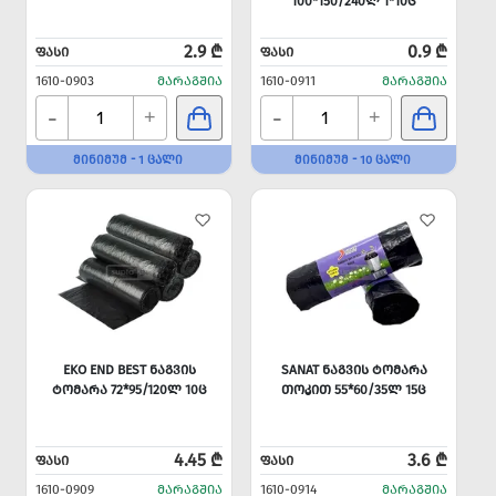
100*150/240Ლ 1*10Ც
2.9 ₾
0.9 ₾
ᲤᲐᲡᲘ
ᲤᲐᲡᲘ
1610-0903
ᲛᲐᲠᲐᲒᲨᲘᲐ
1610-0911
ᲛᲐᲠᲐᲒᲨᲘᲐ
-
-
+
+
ᲛᲘᲜᲘᲛᲣᲛ - 1 ᲪᲐᲚᲘ
ᲛᲘᲜᲘᲛᲣᲛ - 10 ᲪᲐᲚᲘ
EKO END BEST ᲜᲐᲒᲕᲘᲡ
SANAT ᲜᲐᲒᲕᲘᲡ ᲢᲝᲛᲐᲠᲐ
ᲢᲝᲛᲐᲠᲐ 72*95/120Ლ 10Ც
ᲗᲝᲙᲘᲗ 55*60/35Ლ 15Ც
4.45 ₾
3.6 ₾
ᲤᲐᲡᲘ
ᲤᲐᲡᲘ
1610-0909
ᲛᲐᲠᲐᲒᲨᲘᲐ
1610-0914
ᲛᲐᲠᲐᲒᲨᲘᲐ