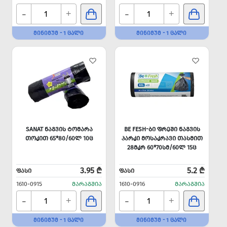
-
-
+
+
ᲛᲘᲜᲘᲛᲣᲛ - 1 ᲪᲐᲚᲘ
ᲛᲘᲜᲘᲛᲣᲛ - 1 ᲪᲐᲚᲘ
SANAT ᲜᲐᲒᲕᲘᲡ ᲢᲝᲛᲐᲠᲐ
BE FESH-ᲑᲘ ᲤᲠᲔᲨᲘ ᲜᲐᲒᲕᲘᲡ
ᲗᲝᲙᲘᲗ 65*80/60Ლ 10Ც
ᲞᲐᲠᲙᲘ ᲛᲝᲡᲐᲙᲠᲐᲕᲘ ᲗᲐᲡᲛᲘᲗ
28ᲛᲙᲠ 60*70ᲡᲛ/60Ლ 15Ც
3.95 ₾
5.2 ₾
ᲤᲐᲡᲘ
ᲤᲐᲡᲘ
1610-0915
ᲛᲐᲠᲐᲒᲨᲘᲐ
1610-0916
ᲛᲐᲠᲐᲒᲨᲘᲐ
-
-
+
+
ᲛᲘᲜᲘᲛᲣᲛ - 1 ᲪᲐᲚᲘ
ᲛᲘᲜᲘᲛᲣᲛ - 1 ᲪᲐᲚᲘ