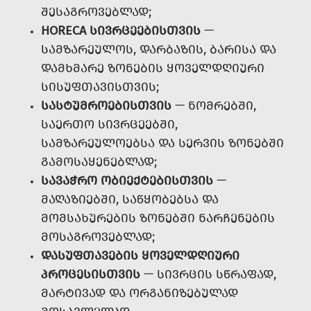
ᲨᲔᲡᲐᲒᲠᲝᲕᲔᲑᲚᲐᲓ;
HORECA ᲡᲘᲕᲠᲪᲔᲔᲑᲘᲡᲗᲕᲘᲡ
—
ᲡᲐᲛᲖᲐᲠᲔᲣᲚᲝᲡ, ᲓᲐᲠᲑᲐᲖᲘᲡ, ᲑᲐᲠᲘᲡᲐ ᲓᲐ
ᲓᲐᲛᲮᲛᲐᲠᲔ ᲖᲝᲜᲔᲑᲘᲡ ᲧᲝᲕᲔᲚᲓᲦᲘᲣᲠᲘ
ᲡᲘᲡᲣᲤᲗᲐᲕᲘᲡᲗᲕᲘᲡ;
ᲡᲐᲡᲢᲣᲛᲠᲝᲔᲑᲘᲡᲗᲕᲘᲡ
— ᲜᲝᲛᲠᲔᲑᲨᲘ,
ᲡᲐᲔᲠᲗᲝ ᲡᲘᲕᲠᲪᲔᲔᲑᲨᲘ,
ᲡᲐᲛᲖᲐᲠᲔᲣᲚᲝᲔᲑᲡᲐ ᲓᲐ ᲡᲔᲠᲕᲘᲡ ᲖᲝᲜᲔᲑᲨᲘ
ᲒᲐᲛᲝᲡᲐᲧᲔᲜᲔᲑᲚᲐᲓ;
ᲡᲐᲕᲐᲭᲠᲝ ᲝᲑᲘᲔᲥᲢᲔᲑᲘᲡᲗᲕᲘᲡ
—
ᲛᲐᲦᲐᲖᲘᲔᲑᲨᲘ, ᲡᲐᲬᲧᲝᲑᲔᲑᲡᲐ ᲓᲐ
ᲛᲝᲛᲡᲐᲮᲣᲠᲔᲑᲘᲡ ᲖᲝᲜᲔᲑᲨᲘ ᲜᲐᲠᲩᲔᲜᲔᲑᲘᲡ
ᲛᲝᲡᲐᲒᲠᲝᲕᲔᲑᲚᲐᲓ;
ᲓᲐᲡᲣᲤᲗᲐᲕᲔᲑᲘᲡ ᲧᲝᲕᲔᲚᲓᲦᲘᲣᲠᲘ
ᲞᲠᲝᲪᲔᲡᲘᲡᲗᲕᲘᲡ
— ᲡᲘᲕᲠᲪᲘᲡ ᲡᲬᲠᲐᲤᲐᲓ,
ᲛᲐᲠᲢᲘᲕᲐᲓ ᲓᲐ ᲝᲠᲒᲐᲜᲘᲖᲔᲑᲣᲚᲐᲓ