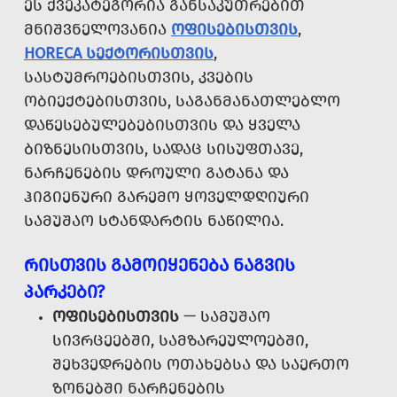
ᲔᲡ ᲥᲕᲔᲙᲐᲢᲔᲒᲝᲠᲘᲐ ᲒᲐᲜᲡᲐᲙᲣᲗᲠᲔᲑᲘᲗ
ᲛᲜᲘᲨᲕᲜᲔᲚᲝᲕᲐᲜᲘᲐ
ᲝᲤᲘᲡᲔᲑᲘᲡᲗᲕᲘᲡ
,
HORECA ᲡᲔᲥᲢᲝᲠᲘᲡᲗᲕᲘᲡ
,
ᲡᲐᲡᲢᲣᲛᲠᲝᲔᲑᲘᲡᲗᲕᲘᲡ, ᲙᲕᲔᲑᲘᲡ
ᲝᲑᲘᲔᲥᲢᲔᲑᲘᲡᲗᲕᲘᲡ, ᲡᲐᲒᲐᲜᲛᲐᲜᲐᲗᲚᲔᲑᲚᲝ
ᲓᲐᲬᲔᲡᲔᲑᲣᲚᲔᲑᲔᲑᲘᲡᲗᲕᲘᲡ ᲓᲐ ᲧᲕᲔᲚᲐ
ᲑᲘᲖᲜᲔᲡᲘᲡᲗᲕᲘᲡ, ᲡᲐᲓᲐᲪ ᲡᲘᲡᲣᲤᲗᲐᲕᲔ,
ᲜᲐᲠᲩᲔᲜᲔᲑᲘᲡ ᲓᲠᲝᲣᲚᲘ ᲒᲐᲢᲐᲜᲐ ᲓᲐ
ᲰᲘᲒᲘᲔᲜᲣᲠᲘ ᲒᲐᲠᲔᲛᲝ ᲧᲝᲕᲔᲚᲓᲦᲘᲣᲠᲘ
ᲡᲐᲛᲣᲨᲐᲝ ᲡᲢᲐᲜᲓᲐᲠᲢᲘᲡ ᲜᲐᲬᲘᲚᲘᲐ.
ᲠᲘᲡᲗᲕᲘᲡ ᲒᲐᲛᲝᲘᲧᲔᲜᲔᲑᲐ ᲜᲐᲒᲕᲘᲡ
ᲞᲐᲠᲙᲔᲑᲘ?
ᲝᲤᲘᲡᲔᲑᲘᲡᲗᲕᲘᲡ
— ᲡᲐᲛᲣᲨᲐᲝ
ᲡᲘᲕᲠᲪᲔᲔᲑᲨᲘ, ᲡᲐᲛᲖᲐᲠᲔᲣᲚᲝᲔᲑᲨᲘ,
ᲨᲔᲮᲕᲔᲓᲠᲔᲑᲘᲡ ᲝᲗᲐᲮᲔᲑᲡᲐ ᲓᲐ ᲡᲐᲔᲠᲗᲝ
ᲖᲝᲜᲔᲑᲨᲘ ᲜᲐᲠᲩᲔᲜᲔᲑᲘᲡ