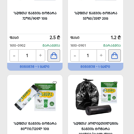
'ᲡᲣᲤᲗᲐ' ᲜᲐᲒᲕᲘᲡ ᲢᲝᲛᲐᲠᲐ
'ᲡᲣᲤᲗᲐ' ᲜᲐᲒᲕᲘᲡ ᲢᲝᲛᲐᲠᲐ
72*95/90Ლ 10Ც
55*60/35Ლ 20Ც
2.5 ₾
1.2 ₾
ᲤᲐᲡᲘ
ᲤᲐᲡᲘ
1610-0902
ᲛᲐᲠᲐᲒᲨᲘᲐ
1610-0901
ᲛᲐᲠᲐᲒᲨᲘᲐ
-
-
+
+
ᲛᲘᲜᲘᲛᲣᲛ - 1 ᲪᲐᲚᲘ
ᲛᲘᲜᲘᲛᲣᲛ - 1 ᲪᲐᲚᲘ
'ᲡᲣᲤᲗᲐ' ᲜᲐᲒᲕᲘᲡ ᲢᲝᲛᲐᲠᲐ
'ᲡᲣᲤᲗᲐ' ᲞᲝᲚᲘᲔᲗᲘᲚᲔᲜᲘᲡ
80*110/120Ლ 10Ც
ᲜᲐᲒᲕᲘᲡ ᲢᲝᲛᲐᲠᲐ