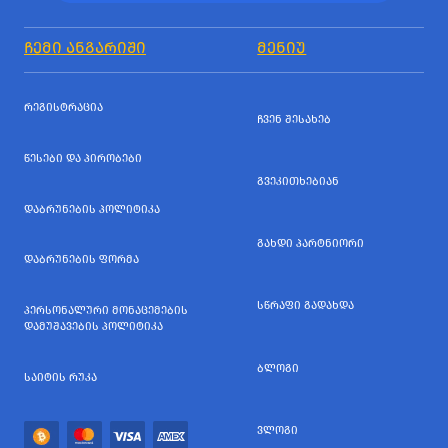
ᲩᲔᲛᲘ ᲐᲜᲒᲐᲠᲘᲨᲘ
ᲛᲔᲜᲘᲣ
ᲠᲔᲒᲘᲡᲢᲠᲐᲪᲘᲐ
ᲩᲕᲔᲜ ᲨᲔᲡᲐᲮᲔᲑ
ᲬᲔᲡᲔᲑᲘ ᲓᲐ ᲞᲘᲠᲝᲑᲔᲑᲘ
ᲒᲕᲔᲙᲘᲗᲮᲔᲑᲘᲐᲜ
ᲓᲐᲑᲠᲣᲜᲔᲑᲘᲡ ᲞᲝᲚᲘᲢᲘᲙᲐ
ᲒᲐᲮᲓᲘ ᲞᲐᲠᲢᲜᲘᲝᲠᲘ
ᲓᲐᲑᲠᲣᲜᲔᲑᲘᲡ ᲤᲝᲠᲛᲐ
ᲡᲬᲠᲐᲤᲘ ᲒᲐᲓᲐᲮᲓᲐ
ᲞᲔᲠᲡᲝᲜᲐᲚᲣᲠᲘ ᲛᲝᲜᲐᲪᲔᲛᲔᲑᲘᲡ
ᲓᲐᲛᲣᲨᲐᲕᲔᲑᲘᲡ ᲞᲝᲚᲘᲢᲘᲙᲐ
ᲑᲚᲝᲒᲘ
ᲡᲐᲘᲢᲘᲡ ᲠᲣᲙᲐ
ᲕᲚᲝᲒᲘ