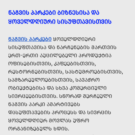
ᲜᲐᲒᲕᲘᲡ ᲞᲐᲠᲙᲔᲑᲘ ᲑᲘᲖᲜᲔᲡᲘᲡᲐ ᲓᲐ
ᲧᲝᲕᲔᲚᲓᲦᲘᲣᲠᲘ ᲡᲘᲡᲣᲤᲗᲐᲕᲘᲡᲗᲕᲘᲡ
ᲜᲐᲒᲕᲘᲡ ᲞᲐᲠᲙᲔᲑᲘ
ᲧᲝᲕᲔᲚᲓᲦᲘᲣᲠᲘ
ᲡᲘᲡᲣᲤᲗᲐᲕᲘᲡᲐ ᲓᲐ ᲜᲐᲠᲩᲔᲜᲔᲑᲘᲡ ᲛᲐᲠᲗᲕᲘᲡ
ᲔᲠᲗ-ᲔᲠᲗᲘ ᲐᲣᲪᲘᲚᲔᲑᲔᲚᲘ ᲞᲠᲝᲓᲣᲥᲢᲘᲐ
ᲝᲤᲘᲡᲔᲑᲘᲡᲗᲕᲘᲡ, ᲙᲐᲤᲔᲔᲑᲘᲡᲗᲕᲘᲡ,
ᲠᲔᲡᲢᲝᲠᲜᲔᲑᲘᲡᲗᲕᲘᲡ, ᲡᲐᲡᲢᲣᲛᲠᲝᲔᲑᲘᲡᲗᲕᲘᲡ,
ᲡᲐᲛᲖᲐᲠᲔᲣᲚᲝᲔᲑᲘᲡᲗᲕᲘᲡ, ᲡᲐᲕᲐᲭᲠᲝ
ᲝᲑᲘᲔᲥᲢᲔᲑᲘᲡᲐ ᲓᲐ ᲡᲮᲕᲐ ᲙᲝᲛᲔᲠᲪᲘᲣᲚᲘ
ᲡᲘᲕᲠᲪᲔᲔᲑᲘᲡᲗᲕᲘᲡ. ᲡᲬᲝᲠᲐᲓ ᲨᲔᲠᲩᲔᲣᲚᲘ
ᲜᲐᲒᲕᲘᲡ ᲞᲐᲠᲙᲘ ᲐᲛᲐᲠᲢᲘᲕᲔᲑᲡ
ᲓᲐᲡᲣᲤᲗᲐᲕᲔᲑᲘᲡ ᲞᲠᲝᲪᲔᲡᲡ ᲓᲐ ᲡᲘᲕᲠᲪᲘᲡ
ᲧᲝᲕᲔᲚᲓᲦᲘᲣᲠ ᲛᲝᲕᲚᲐᲡ ᲣᲤᲠᲝ
ᲝᲠᲒᲐᲜᲘᲖᲔᲑᲣᲚᲡ ᲮᲓᲘᲡ.