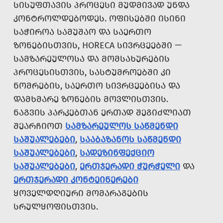
ᲡᲘᲡᲣᲤᲗᲐᲕᲘᲡ ᲞᲠᲝᲪᲔᲡᲘ ᲛᲣᲓᲛᲘᲕᲐᲓ ᲣᲜᲓᲐ
ᲙᲝᲜᲢᲠᲝᲚᲓᲔᲑᲝᲓᲔᲡ. ᲝᲤᲘᲡᲔᲑᲨᲘ ᲘᲡᲘᲜᲘ
ᲡᲐᲭᲘᲠᲝᲐ ᲡᲐᲛᲣᲨᲐᲝ ᲓᲐ ᲡᲐᲔᲠᲗᲝ
ᲖᲝᲜᲔᲑᲘᲡᲗᲕᲘᲡ, HORECA ᲡᲘᲕᲠᲪᲔᲔᲑᲨᲘ —
ᲡᲐᲛᲖᲐᲠᲔᲣᲚᲝᲡᲐ ᲓᲐ ᲛᲝᲛᲡᲐᲮᲣᲠᲔᲑᲘᲡ
ᲞᲠᲝᲪᲔᲡᲘᲡᲗᲕᲘᲡ, ᲡᲐᲡᲢᲣᲛᲠᲝᲔᲑᲨᲘ ᲙᲘ
ᲜᲝᲛᲠᲔᲑᲘᲡ, ᲡᲐᲔᲠᲗᲝ ᲡᲘᲕᲠᲪᲔᲔᲑᲘᲡᲐ ᲓᲐ
ᲓᲐᲛᲮᲛᲐᲠᲔ ᲖᲝᲜᲔᲑᲘᲡ ᲛᲝᲕᲚᲘᲡᲗᲕᲘᲡ.
ᲜᲐᲒᲕᲘᲡ ᲞᲐᲠᲙᲔᲑᲗᲐᲜ ᲔᲠᲗᲐᲓ ᲨᲔᲒᲘᲫᲚᲘᲐᲗ
ᲨᲔᲐᲠᲩᲘᲝᲗ
ᲡᲐᲛᲖᲐᲠᲔᲣᲚᲝᲡ ᲡᲐᲬᲛᲔᲜᲓᲘ
ᲡᲐᲨᲣᲐᲚᲔᲑᲔᲑᲘ
,
ᲡᲐᲐᲑᲐᲖᲐᲜᲝᲡ ᲡᲐᲬᲛᲔᲜᲓᲘ
ᲡᲐᲨᲣᲐᲚᲔᲑᲔᲑᲘ
,
ᲡᲐᲓᲔᲖᲘᲜᲤᲔᲥᲪᲘᲝ
ᲡᲐᲨᲣᲐᲚᲔᲑᲔᲑᲘ
,
ᲔᲠᲗᲯᲔᲠᲐᲓᲘ ᲭᲣᲠᲭᲔᲚᲘ
ᲓᲐ
ᲔᲠᲗᲯᲔᲠᲐᲓᲘ ᲙᲝᲜᲢᲔᲘᲜᲔᲠᲔᲑᲘ
ᲧᲝᲕᲔᲚᲓᲦᲘᲣᲠᲘ ᲛᲝᲛᲐᲠᲐᲒᲔᲑᲘᲡ
ᲡᲠᲣᲚᲧᲝᲤᲘᲡᲗᲕᲘᲡ.