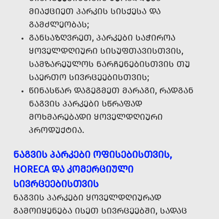
ᲛᲘᲐᲥᲪᲘᲔᲗ ᲞᲐᲠᲙᲘᲡ ᲡᲘᲡᲥᲔᲡᲐ ᲓᲐ
ᲒᲐᲛᲫᲚᲔᲝᲑᲐᲡ;
ᲒᲐᲜᲡᲐᲖᲦᲕᲠᲔᲗ, ᲞᲐᲠᲙᲔᲑᲘ ᲡᲐᲭᲘᲠᲝᲐ
ᲧᲝᲕᲔᲚᲓᲦᲘᲣᲠᲘ ᲡᲘᲡᲣᲤᲗᲐᲕᲘᲡᲗᲕᲘᲡ,
ᲡᲐᲛᲖᲐᲠᲔᲣᲚᲝᲡ ᲜᲐᲠᲩᲔᲜᲔᲑᲘᲡᲗᲕᲘᲡ ᲗᲣ
ᲡᲐᲔᲠᲗᲝ ᲡᲘᲕᲠᲪᲔᲔᲑᲘᲡᲗᲕᲘᲡ;
ᲬᲘᲜᲐᲡᲬᲐᲠ ᲓᲐᲒᲔᲒᲛᲔᲗ ᲛᲐᲠᲐᲒᲘ, ᲠᲐᲓᲒᲐᲜ
ᲜᲐᲒᲕᲘᲡ ᲞᲐᲠᲙᲔᲑᲘ ᲡᲬᲠᲐᲤᲐᲓ
ᲛᲝᲮᲛᲐᲠᲔᲑᲐᲓᲘ ᲧᲝᲕᲔᲚᲓᲦᲘᲣᲠᲘ
ᲞᲠᲝᲓᲣᲥᲢᲘᲐ.
ᲜᲐᲒᲕᲘᲡ ᲞᲐᲠᲙᲔᲑᲘ ᲝᲤᲘᲡᲔᲑᲘᲡᲗᲕᲘᲡ,
HORECA ᲓᲐ ᲙᲝᲛᲔᲠᲪᲘᲣᲚᲘ
ᲡᲘᲕᲠᲪᲔᲔᲑᲘᲡᲗᲕᲘᲡ
ᲜᲐᲒᲕᲘᲡ ᲞᲐᲠᲙᲔᲑᲘ ᲧᲝᲕᲔᲚᲓᲦᲘᲣᲠᲐᲓ
ᲒᲐᲛᲝᲘᲧᲔᲜᲔᲑᲐ ᲘᲡᲔᲗ ᲡᲘᲕᲠᲪᲔᲔᲑᲨᲘ, ᲡᲐᲓᲐᲪ