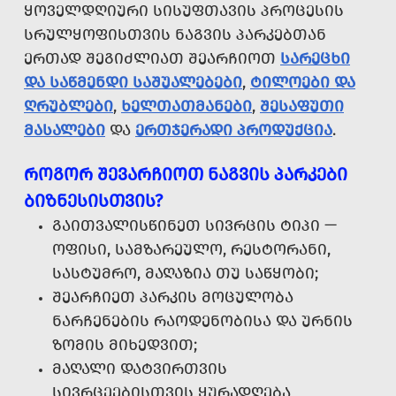
ᲧᲝᲕᲔᲚᲓᲦᲘᲣᲠᲘ ᲡᲘᲡᲣᲤᲗᲐᲕᲘᲡ ᲞᲠᲝᲪᲔᲡᲘᲡ
ᲡᲠᲣᲚᲧᲝᲤᲘᲡᲗᲕᲘᲡ ᲜᲐᲒᲕᲘᲡ ᲞᲐᲠᲙᲔᲑᲗᲐᲜ
ᲔᲠᲗᲐᲓ ᲨᲔᲒᲘᲫᲚᲘᲐᲗ ᲨᲔᲐᲠᲩᲘᲝᲗ
ᲡᲐᲠᲔᲪᲮᲘ
ᲓᲐ ᲡᲐᲬᲛᲔᲜᲓᲘ ᲡᲐᲨᲣᲐᲚᲔᲑᲔᲑᲘ
,
ᲢᲘᲚᲝᲔᲑᲘ ᲓᲐ
ᲦᲠᲣᲑᲚᲔᲑᲘ
,
ᲮᲔᲚᲗᲐᲗᲛᲐᲜᲔᲑᲘ
,
ᲨᲔᲡᲐᲤᲣᲗᲘ
ᲛᲐᲡᲐᲚᲔᲑᲘ
ᲓᲐ
ᲔᲠᲗᲯᲔᲠᲐᲓᲘ ᲞᲠᲝᲓᲣᲥᲪᲘᲐ
.
ᲠᲝᲒᲝᲠ ᲨᲔᲕᲐᲠᲩᲘᲝᲗ ᲜᲐᲒᲕᲘᲡ ᲞᲐᲠᲙᲔᲑᲘ
ᲑᲘᲖᲜᲔᲡᲘᲡᲗᲕᲘᲡ?
ᲒᲐᲘᲗᲕᲐᲚᲘᲡᲬᲘᲜᲔᲗ ᲡᲘᲕᲠᲪᲘᲡ ᲢᲘᲞᲘ —
ᲝᲤᲘᲡᲘ, ᲡᲐᲛᲖᲐᲠᲔᲣᲚᲝ, ᲠᲔᲡᲢᲝᲠᲐᲜᲘ,
ᲡᲐᲡᲢᲣᲛᲠᲝ, ᲛᲐᲦᲐᲖᲘᲐ ᲗᲣ ᲡᲐᲬᲧᲝᲑᲘ;
ᲨᲔᲐᲠᲩᲘᲔᲗ ᲞᲐᲠᲙᲘᲡ ᲛᲝᲪᲣᲚᲝᲑᲐ
ᲜᲐᲠᲩᲔᲜᲔᲑᲘᲡ ᲠᲐᲝᲓᲔᲜᲝᲑᲘᲡᲐ ᲓᲐ ᲣᲠᲜᲘᲡ
ᲖᲝᲛᲘᲡ ᲛᲘᲮᲔᲓᲕᲘᲗ;
ᲛᲐᲦᲐᲚᲘ ᲓᲐᲢᲕᲘᲠᲗᲕᲘᲡ
ᲡᲘᲕᲠᲪᲔᲔᲑᲘᲡᲗᲕᲘᲡ ᲧᲣᲠᲐᲓᲦᲔᲑᲐ