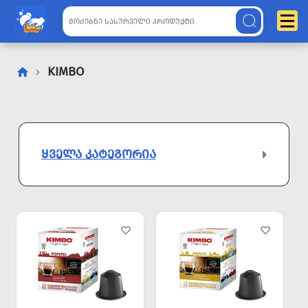
KIMBO
ᲧᲕᲔᲚᲐ ᲙᲐᲢᲔᲒᲝᲠᲘᲐ