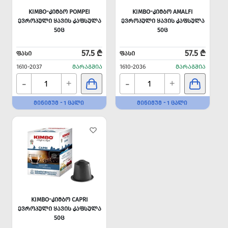
KIMBO-ᲙᲘᲛᲑᲝ POMPEI
KIMBO-ᲙᲘᲛᲑᲝ AMALFI
ᲔᲕᲠᲝᲞᲣᲚᲘ ᲧᲐᲕᲘᲡ ᲙᲐᲤᲡᲣᲚᲐ
ᲔᲕᲠᲝᲞᲣᲚᲘ ᲧᲐᲕᲘᲡ ᲙᲐᲤᲡᲣᲚᲐ
50Ც
50Ც
57.5 ₾
57.5 ₾
ᲤᲐᲡᲘ
ᲤᲐᲡᲘ
1610-2037
ᲛᲐᲠᲐᲒᲨᲘᲐ
1610-2036
ᲛᲐᲠᲐᲒᲨᲘᲐ
-
-
+
+
ᲛᲘᲜᲘᲛᲣᲛ - 1 ᲪᲐᲚᲘ
ᲛᲘᲜᲘᲛᲣᲛ - 1 ᲪᲐᲚᲘ
KIMBO-ᲙᲘᲛᲑᲝ CAPRI
ᲔᲕᲠᲝᲞᲣᲚᲘ ᲧᲐᲕᲘᲡ ᲙᲐᲤᲡᲣᲚᲐ
50Ც