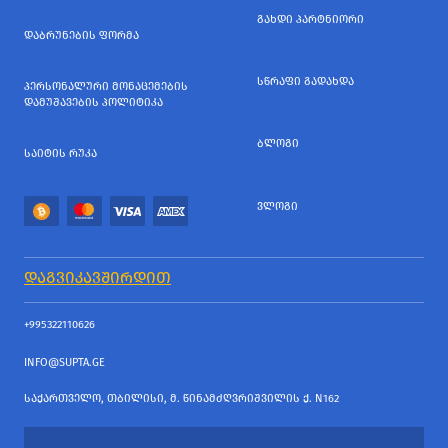
ᲒᲐᲮᲓᲘ ᲞᲐᲠᲢᲜᲘᲝᲠᲘ
ᲓᲐᲑᲠᲣᲜᲔᲑᲘᲡ ᲤᲝᲠᲛᲐ
ᲡᲬᲠᲐᲤᲘ ᲒᲐᲓᲐᲮᲓᲐ
ᲞᲔᲠᲡᲝᲜᲐᲚᲣᲠᲘ ᲛᲝᲜᲐᲪᲔᲛᲔᲑᲘᲡ
ᲓᲐᲛᲣᲨᲐᲕᲔᲑᲘᲡ ᲞᲝᲚᲘᲢᲘᲙᲐ
ᲑᲚᲝᲒᲘ
ᲡᲐᲘᲢᲘᲡ ᲠᲣᲙᲐ
ᲕᲚᲝᲒᲘ
ᲓᲐᲒᲕᲘᲙᲐᲕᲨᲘᲠᲓᲘᲗ
+995322110626
INFO@SUPTA.GE
ᲡᲐᲥᲐᲠᲗᲕᲔᲚᲝ, ᲗᲑᲘᲚᲘᲡᲘ, Მ. ᲬᲘᲜᲐᲛᲫᲦᲕᲠᲘᲨᲕᲘᲚᲘᲡ Ქ. N162