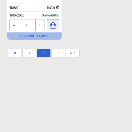
57.5 ₾
ᲤᲐᲡᲘ
1610-2035
ᲛᲐᲠᲐᲒᲨᲘᲐ
-
+
ᲛᲘᲜᲘᲛᲣᲛ - 1 ᲪᲐᲚᲘ
«
‹
1
›
» 1