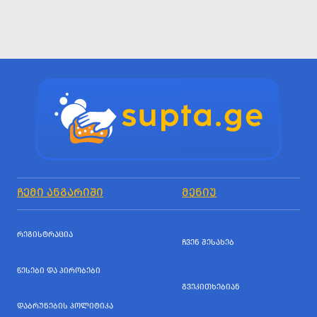
ᲩᲔᲛᲘ ᲐᲜᲒᲐᲠᲘᲨᲘ
ᲛᲔᲜᲘᲣ
ᲠᲔᲒᲘᲡᲢᲠᲐᲪᲘᲐ
ᲩᲕᲔᲜ ᲨᲔᲡᲐᲮᲔᲑ
ᲬᲔᲡᲔᲑᲘ ᲓᲐ ᲞᲘᲠᲝᲑᲔᲑᲘ
ᲒᲕᲔᲙᲘᲗᲮᲔᲑᲘᲐᲜ
ᲓᲐᲑᲠᲣᲜᲔᲑᲘᲡ ᲞᲝᲚᲘᲢᲘᲙᲐ