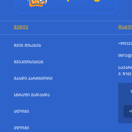
ᲛᲔᲜᲘᲣ
ᲓᲐᲒᲕ
+99532
ᲩᲕᲔᲜ ᲨᲔᲡᲐᲮᲔᲑ
INFO@
ᲒᲕᲔᲙᲘᲗᲮᲔᲑᲘᲐᲜ
ᲡᲐᲥᲐᲠ
Ქ. N162
ᲒᲐᲮᲓᲘ ᲞᲐᲠᲢᲜᲘᲝᲠᲘ
ᲡᲬᲠᲐᲤᲘ ᲒᲐᲓᲐᲮᲓᲐ
ᲑᲚᲝᲒᲘ
ᲕᲚᲝᲒᲘ