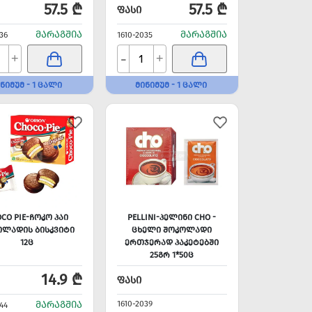
57.5 ₾
57.5 ₾
ᲤᲐᲡᲘ
ᲛᲐᲠᲐᲒᲨᲘᲐ
ᲛᲐᲠᲐᲒᲨᲘᲐ
36
1610-2035
-
+
+
ᲜᲘᲛᲣᲛ - 1 ᲪᲐᲚᲘ
ᲛᲘᲜᲘᲛᲣᲛ - 1 ᲪᲐᲚᲘ
CO PIE-ᲩᲝᲙᲝ ᲞᲐᲘ
PELLINI-ᲞᲔᲚᲘᲜᲘ CHO -
ᲝᲚᲐᲓᲘᲡ ᲑᲘᲡᲙᲕᲘᲢᲘ
ᲪᲮᲔᲚᲘ ᲨᲝᲙᲝᲚᲐᲓᲘ
12Ც
ᲔᲠᲗᲯᲔᲠᲐᲓ ᲞᲐᲙᲔᲢᲔᲑᲨᲘ
25ᲒᲠ 1*50Ც
14.9 ₾
ᲤᲐᲡᲘ
ᲛᲐᲠᲐᲒᲨᲘᲐ
1610-2039
44