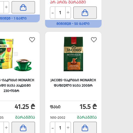
ᲐᲠ ᲐᲠᲘᲡ ᲛᲐᲠᲐᲒᲨᲘ
+
-
+
ᲜᲘᲛᲣᲛ - 1 ᲪᲐᲚᲘ
ᲛᲘᲜᲘᲛᲣᲛ - 50 ᲪᲐᲚᲘ
S-ᲘᲐᲙᲝᲑᲡᲘ MONARCH
JACOBS-ᲘᲐᲙᲝᲑᲡᲘ MONARCH
ᲐᲓᲘ ᲧᲐᲕᲐ ᲞᲐᲙᲔᲢᲨᲘ
ᲓᲐᲤᲥᲣᲚᲘ ᲧᲐᲕᲐ 200ᲒᲠ
230+70ᲒᲠ
41.25 ₾
15.5 ₾
ᲤᲐᲡᲘ
ᲛᲐᲠᲐᲒᲨᲘᲐ
ᲛᲐᲠᲐᲒᲨᲘᲐ
005
1610-2002
-
+
+