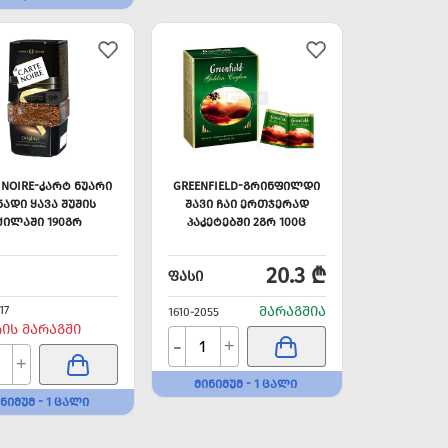
 NOIRE-ᲙᲐᲠᲢ ᲜᲣᲐᲠᲘ
GREENFIELD-ᲒᲠᲘᲜᲤᲘᲚᲓᲘ
ᲜᲐᲓᲘ ᲧᲐᲕᲐ ᲨᲣᲨᲘᲡ
ᲨᲐᲕᲘ ᲩᲐᲘ ᲔᲠᲗᲯᲔᲠᲐᲓ
ᲥᲘᲚᲐᲨᲘ 190ᲒᲠ
ᲞᲐᲙᲔᲢᲔᲑᲨᲘ 2ᲒᲠ 100Ც
20.3 ₾
ᲤᲐᲡᲘ
17
ᲛᲐᲠᲐᲒᲨᲘᲐ
1610-2055
ᲠᲘᲡ ᲛᲐᲠᲐᲒᲨᲘ
-
+
+
ᲛᲘᲜᲘᲛᲣᲛ - 1 ᲪᲐᲚᲘ
ᲜᲘᲛᲣᲛ - 1 ᲪᲐᲚᲘ