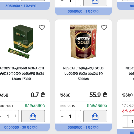
-
+
ᲛᲘᲜᲘᲛᲣᲛ - 1 ᲪᲐᲚᲘ
ᲛᲘ
ᲛᲘᲜᲘᲛᲣᲛ - 1 ᲪᲐᲚᲘ
JACOBS-ᲘᲐᲙᲝᲑᲡᲘ MONARCH
NESCAFE-ᲜᲔᲡᲙᲐᲤᲔ GOLD
NESC
ᲔᲠᲗᲯᲔᲠᲐᲓᲘ ᲮᲡᲜᲐᲓᲘ ᲧᲐᲕᲐ
ᲮᲡᲜᲐᲓᲘ ᲧᲐᲕᲐ ᲞᲐᲙᲔᲢᲨᲘ
ᲮᲡ
1.8ᲒᲠ 1*30Ც
500ᲒᲠ
0.7 ₾
55.9 ₾
ᲤᲐᲡᲘ
ᲤᲐᲡᲘ
ᲤᲐᲡᲘ
ᲛᲐᲠᲐᲒᲨᲘᲐ
ᲛᲐᲠᲐᲒᲨᲘᲐ
1610-20
610-2001
1610-2015
ᲐᲠ Ა
-
-
+
+
-
ᲛᲘᲜᲘᲛᲣᲛ - 30 ᲪᲐᲚᲘ
ᲛᲘᲜᲘᲛᲣᲛ - 1 ᲪᲐᲚᲘ
ᲛᲘ