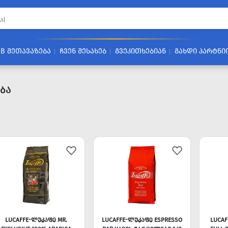
2B ᲨᲔᲗᲐᲕᲐᲖᲔᲑᲐ
ᲩᲕᲔᲜ ᲨᲔᲡᲐᲮᲔᲑ
ᲒᲕᲔᲙᲘᲗᲮᲔᲑᲘᲐᲜ
ᲒᲐᲮᲓᲘ ᲞᲐᲠᲢᲜᲘ
ბა
LUCAFFE-ᲚᲣᲙᲐᲤᲔ MR.
LUCAFFE-ᲚᲣᲙᲐᲤᲔ ESPRESSO
LUCAF