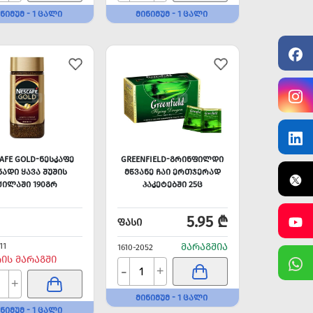
ᲜᲘᲛᲣᲛ - 1 ᲪᲐᲚᲘ
ᲛᲘᲜᲘᲛᲣᲛ - 1 ᲪᲐᲚᲘ
AFE GOLD-ᲜᲔᲡᲙᲐᲤᲔ
GREENFIELD-ᲒᲠᲘᲜᲤᲘᲚᲓᲘ
ᲜᲐᲓᲘ ᲧᲐᲕᲐ ᲨᲣᲨᲘᲡ
ᲛᲬᲕᲐᲜᲔ ᲩᲐᲘ ᲔᲠᲗᲯᲔᲠᲐᲓ
ᲥᲘᲚᲐᲨᲘ 190ᲒᲠ
ᲞᲐᲙᲔᲢᲔᲑᲨᲘ 25Ც
5.95 ₾
ᲤᲐᲡᲘ
11
ᲛᲐᲠᲐᲒᲨᲘᲐ
1610-2052
ᲠᲘᲡ ᲛᲐᲠᲐᲒᲨᲘ
-
+
+
ᲛᲘᲜᲘᲛᲣᲛ - 1 ᲪᲐᲚᲘ
ᲜᲘᲛᲣᲛ - 1 ᲪᲐᲚᲘ