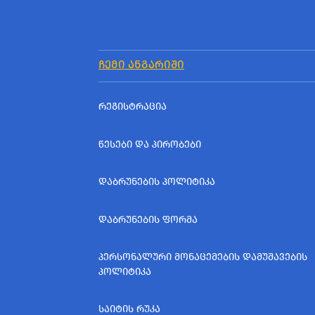
ᲩᲔᲛᲘ ᲐᲜᲒᲐᲠᲘᲨᲘ
ᲠᲔᲒᲘᲡᲢᲠᲐᲪᲘᲐ
ᲬᲔᲡᲔᲑᲘ ᲓᲐ ᲞᲘᲠᲝᲑᲔᲑᲘ
ᲓᲐᲑᲠᲣᲜᲔᲑᲘᲡ ᲞᲝᲚᲘᲢᲘᲙᲐ
ᲓᲐᲑᲠᲣᲜᲔᲑᲘᲡ ᲤᲝᲠᲛᲐ
ᲞᲔᲠᲡᲝᲜᲐᲚᲣᲠᲘ ᲛᲝᲜᲐᲪᲔᲛᲔᲑᲘᲡ ᲓᲐᲛᲣᲨᲐᲕᲔᲑᲘᲡ
ᲞᲝᲚᲘᲢᲘᲙᲐ
ᲡᲐᲘᲢᲘᲡ ᲠᲣᲙᲐ