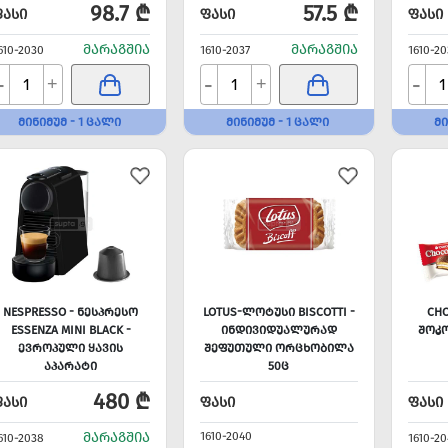
98.7 ₾
57.5 ₾
ᲤᲐᲡᲘ
ᲤᲐᲡᲘ
ᲤᲐᲡᲘ
ᲛᲐᲠᲐᲒᲨᲘᲐ
ᲛᲐᲠᲐᲒᲨᲘᲐ
610-2030
1610-2037
1610-20
-
-
-
+
+
ᲛᲘᲜᲘᲛᲣᲛ - 1 ᲪᲐᲚᲘ
ᲛᲘᲜᲘᲛᲣᲛ - 1 ᲪᲐᲚᲘ
ᲛᲘ
NESPRESSO - ᲜᲔᲡᲞᲠᲔᲡᲝ
LOTUS-ᲚᲝᲢᲣᲡᲘ BISCOTTI -
CHO
ESSENZA MINI BLACK -
ᲘᲜᲓᲘᲕᲘᲓᲣᲐᲚᲣᲠᲐᲓ
ᲨᲝᲙ
ᲔᲕᲠᲝᲞᲣᲚᲘ ᲧᲐᲕᲘᲡ
ᲨᲔᲤᲣᲗᲣᲚᲘ ᲝᲠᲪᲮᲝᲑᲘᲚᲐ
ᲐᲞᲐᲠᲐᲢᲘ
50Ც
ᲙᲐᲤᲡᲣᲚᲔᲑᲘᲡᲗᲕᲘᲡ
480 ₾
ᲤᲐᲡᲘ
ᲤᲐᲡᲘ
ᲤᲐᲡᲘ
ᲛᲐᲠᲐᲒᲨᲘᲐ
1610-2040
610-2038
1610-20