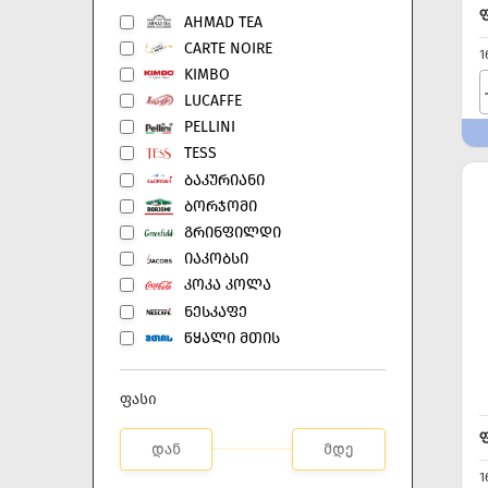
AHMAD TEA
CARTE NOIRE
1
KIMBO
LUCAFFE
PELLINI
TESS
ᲑᲐᲙᲣᲠᲘᲐᲜᲘ
ᲑᲝᲠᲯᲝᲛᲘ
ᲒᲠᲘᲜᲤᲘᲚᲓᲘ
ᲘᲐᲙᲝᲑᲡᲘ
ᲙᲝᲙᲐ ᲙᲝᲚᲐ
ᲜᲔᲡᲙᲐᲤᲔ
ᲬᲧᲐᲚᲘ ᲛᲗᲘᲡ
ფასი
1