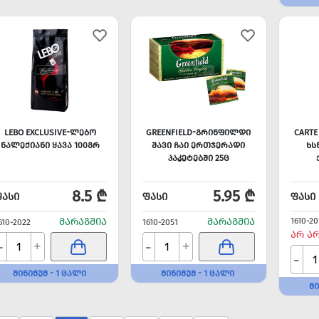
LEBO EXCLUSIVE-ᲚᲔᲑᲝ
GREENFIELD-ᲒᲠᲘᲜᲤᲘᲚᲓᲘ
CARTE
ᲜᲐᲚᲔᲥᲘᲐᲜᲘ ᲧᲐᲕᲐ 100ᲒᲠ
ᲨᲐᲕᲘ ᲩᲐᲘ ᲔᲠᲗᲯᲔᲠᲐᲓᲘ
ᲮᲡ
ᲞᲐᲙᲔᲢᲔᲑᲨᲘ 25Ც
8.5 ₾
5.95 ₾
ᲤᲐᲡᲘ
ᲤᲐᲡᲘ
ᲤᲐᲡᲘ
ᲛᲐᲠᲐᲒᲨᲘᲐ
ᲛᲐᲠᲐᲒᲨᲘᲐ
1610-20
610-2022
1610-2051
ᲐᲠ Ა
-
-
+
+
-
ᲛᲘᲜᲘᲛᲣᲛ - 1 ᲪᲐᲚᲘ
ᲛᲘᲜᲘᲛᲣᲛ - 1 ᲪᲐᲚᲘ
ᲛᲘ