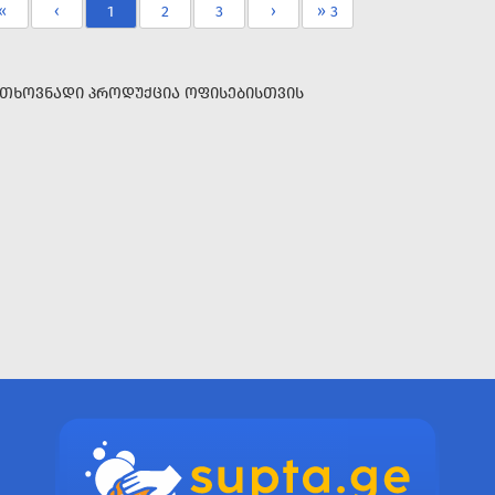
«
‹
1
2
3
›
» 3
ᲗᲮᲝᲕᲜᲐᲓᲘ ᲞᲠᲝᲓᲣᲥᲪᲘᲐ ᲝᲤᲘᲡᲔᲑᲘᲡᲗᲕᲘᲡ