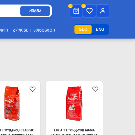
0
0
ᲫᲔᲑᲜᲐ
GEO
ENG
ᲝᲠᲘ
ᲑᲚᲝᲒᲘ
ᲙᲝᲜᲢᲐᲥᲢᲘ
FE-ᲚᲣᲙᲐᲤᲔ CLASSIC
LUCAFFE-ᲚᲣᲙᲐᲤᲔ MAMA