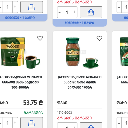
ᲐᲠ ᲐᲠᲘᲡ ᲛᲐᲠᲐᲒᲨᲘ
-
-
+
-
+
ᲛᲘᲜᲘᲛᲣᲛ - 1 ᲪᲐᲚᲘ
ᲛᲘ
ᲛᲘᲜᲘᲛᲣᲛ - 1 ᲪᲐᲚᲘ
JACOBS-ᲘᲐᲙᲝᲑᲡᲘ MONARCH
JACOBS-ᲘᲐᲙᲝᲑᲡᲘ MONARCH
JACOB
ᲮᲡᲜᲐᲓᲘ ᲧᲐᲕᲐ ᲞᲐᲙᲔᲢᲨᲘ
ᲮᲡᲜᲐᲓᲘ ᲧᲐᲕᲐ ᲨᲣᲨᲘᲡ
ᲮᲡᲜ
300+100ᲒᲠ
ᲥᲘᲚᲐᲨᲘ 190ᲒᲠ
53.75 ₾
ᲤᲐᲡᲘ
ᲤᲐᲡᲘ
ᲤᲐᲡᲘ
ᲛᲐᲠᲐᲒᲨᲘᲐ
1610-2003
610-2007
1610-2
ᲐᲠ ᲐᲠᲘᲡ ᲛᲐᲠᲐᲒᲨᲘ
-
-
+