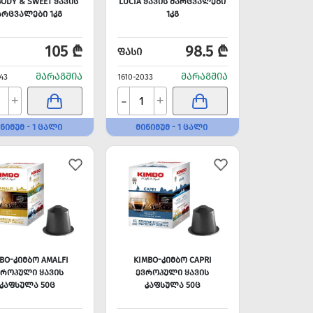
BODY & SWEET ᲧᲐᲕᲘᲡ
LUCIA ᲧᲐᲕᲘᲡ ᲛᲐᲠᲪᲕᲐᲚᲔᲑᲘ
ᲐᲠᲪᲕᲐᲚᲔᲑᲘ 1ᲙᲒ
1ᲙᲒ
105 ₾
98.5 ₾
ᲤᲐᲡᲘ
ᲛᲐᲠᲐᲒᲨᲘᲐ
ᲛᲐᲠᲐᲒᲨᲘᲐ
43
1610-2033
-
+
+
ᲜᲘᲛᲣᲛ - 1 ᲪᲐᲚᲘ
ᲛᲘᲜᲘᲛᲣᲛ - 1 ᲪᲐᲚᲘ
BO-ᲙᲘᲛᲑᲝ AMALFI
KIMBO-ᲙᲘᲛᲑᲝ CAPRI
ᲕᲠᲝᲞᲣᲚᲘ ᲧᲐᲕᲘᲡ
ᲔᲕᲠᲝᲞᲣᲚᲘ ᲧᲐᲕᲘᲡ
ᲙᲐᲤᲡᲣᲚᲐ 50Ც
ᲙᲐᲤᲡᲣᲚᲐ 50Ც