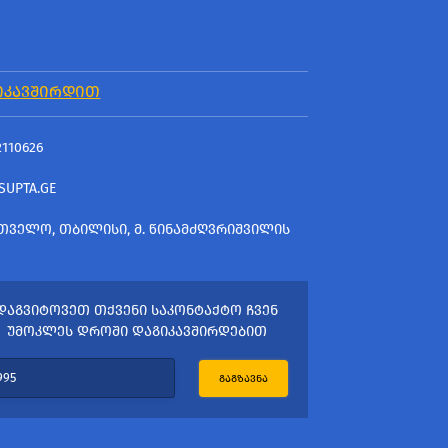
ᲘᲙᲐᲕᲨᲘᲠᲓᲘᲗ
2110626
SUPTA.GE
ᲗᲕᲔᲚᲝ, ᲗᲑᲘᲚᲘᲡᲘ, Მ. ᲬᲘᲜᲐᲛᲫᲦᲕᲠᲘᲨᲕᲘᲚᲘᲡ
ᲓᲐᲒᲕᲘᲢᲝᲕᲔᲗ ᲗᲥᲕᲔᲜᲘ ᲡᲐᲙᲝᲜᲢᲐᲥᲢᲝ ᲩᲕᲔᲜ
ᲣᲛᲝᲙᲚᲔᲡ ᲓᲠᲝᲨᲘ ᲓᲐᲒᲘᲙᲐᲕᲨᲘᲠᲓᲔᲑᲘᲗ
ᲒᲐᲒᲖᲐᲕᲜᲐ