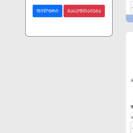
ᲤᲘᲚᲢᲠᲘ
ᲒᲐᲡᲣᲤᲗᲐᲕᲔᲑᲐ
1