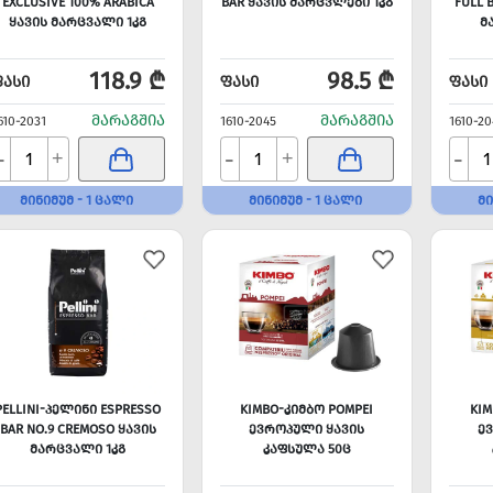
EXCLUSIVE 100% ARABICA
BAR ᲧᲐᲕᲘᲡ ᲛᲐᲠᲪᲕᲚᲔᲑᲘ 1ᲙᲒ
FULL 
ᲧᲐᲕᲘᲡ ᲛᲐᲠᲪᲕᲐᲚᲘ 1ᲙᲒ
Მ
118.9 ₾
98.5 ₾
ᲤᲐᲡᲘ
ᲤᲐᲡᲘ
ᲤᲐᲡᲘ
ᲛᲐᲠᲐᲒᲨᲘᲐ
ᲛᲐᲠᲐᲒᲨᲘᲐ
610-2031
1610-2045
1610-20
-
-
-
+
+
ᲛᲘᲜᲘᲛᲣᲛ - 1 ᲪᲐᲚᲘ
ᲛᲘᲜᲘᲛᲣᲛ - 1 ᲪᲐᲚᲘ
ᲛᲘ
PELLINI-ᲞᲔᲚᲘᲜᲘ ESPRESSO
KIMBO-ᲙᲘᲛᲑᲝ POMPEI
KIM
BAR NO.9 CREMOSO ᲧᲐᲕᲘᲡ
ᲔᲕᲠᲝᲞᲣᲚᲘ ᲧᲐᲕᲘᲡ
Ე
ᲛᲐᲠᲪᲕᲐᲚᲘ 1ᲙᲒ
ᲙᲐᲤᲡᲣᲚᲐ 50Ც