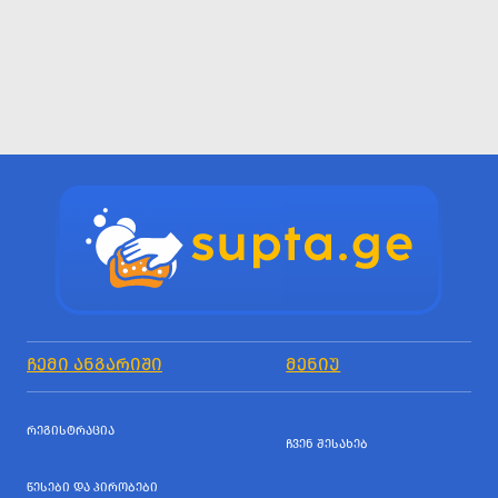
ᲩᲔᲛᲘ ᲐᲜᲒᲐᲠᲘᲨᲘ
ᲛᲔᲜᲘᲣ
ᲠᲔᲒᲘᲡᲢᲠᲐᲪᲘᲐ
ᲩᲕᲔᲜ ᲨᲔᲡᲐᲮᲔᲑ
ᲬᲔᲡᲔᲑᲘ ᲓᲐ ᲞᲘᲠᲝᲑᲔᲑᲘ