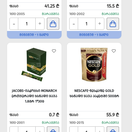
41.25 ₾
15.5 ₾
ᲤᲐᲡᲘ
ᲤᲐᲡᲘ
1610-2005
ᲛᲐᲠᲐᲒᲨᲘᲐ
1610-2002
ᲛᲐᲠᲐᲒᲨᲘᲐ
-
-
+
+
ᲛᲘᲜᲘᲛᲣᲛ - 1 ᲪᲐᲚᲘ
ᲛᲘᲜᲘᲛᲣᲛ - 1 ᲪᲐᲚᲘ
JACOBS-ᲘᲐᲙᲝᲑᲡᲘ MONARCH
NESCAFE-ᲜᲔᲡᲙᲐᲤᲔ GOLD
ᲔᲠᲗᲯᲔᲠᲐᲓᲘ ᲮᲡᲜᲐᲓᲘ ᲧᲐᲕᲐ
ᲮᲡᲜᲐᲓᲘ ᲧᲐᲕᲐ ᲞᲐᲙᲔᲢᲨᲘ 500ᲒᲠ
1.8ᲒᲠ 1*30Ც
0.7 ₾
55.9 ₾
ᲤᲐᲡᲘ
ᲤᲐᲡᲘ
1610-2001
ᲛᲐᲠᲐᲒᲨᲘᲐ
1610-2015
ᲛᲐᲠᲐᲒᲨᲘᲐ