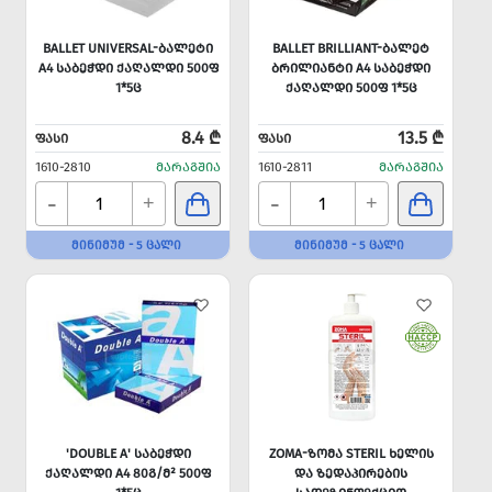
BALLET UNIVERSAL-ᲑᲐᲚᲔᲢᲘ
BALLET BRILLIANT-ᲑᲐᲚᲔᲢ
A4 ᲡᲐᲑᲔᲭᲓᲘ ᲥᲐᲦᲐᲚᲓᲘ 500Ფ
ᲑᲠᲘᲚᲘᲐᲜᲢᲘ A4 ᲡᲐᲑᲔᲭᲓᲘ
1*5Ც
ᲥᲐᲦᲐᲚᲓᲘ 500Ფ 1*5Ც
8.4 ₾
13.5 ₾
ᲤᲐᲡᲘ
ᲤᲐᲡᲘ
1610-2810
ᲛᲐᲠᲐᲒᲨᲘᲐ
1610-2811
ᲛᲐᲠᲐᲒᲨᲘᲐ
-
-
+
+
ᲛᲘᲜᲘᲛᲣᲛ - 5 ᲪᲐᲚᲘ
ᲛᲘᲜᲘᲛᲣᲛ - 5 ᲪᲐᲚᲘ
'DOUBLE A' ᲡᲐᲑᲔᲭᲓᲘ
ZOMA-ᲖᲝᲛᲐ STERIL ᲮᲔᲚᲘᲡ
ᲥᲐᲦᲐᲚᲓᲘ A4 80Გ/Მ² 500Ფ
ᲓᲐ ᲖᲔᲓᲐᲞᲘᲠᲔᲑᲘᲡ