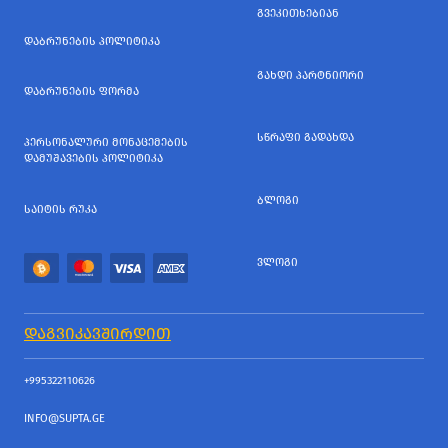
ᲒᲕᲔᲙᲘᲗᲮᲔᲑᲘᲐᲜ
ᲓᲐᲑᲠᲣᲜᲔᲑᲘᲡ ᲞᲝᲚᲘᲢᲘᲙᲐ
ᲒᲐᲮᲓᲘ ᲞᲐᲠᲢᲜᲘᲝᲠᲘ
ᲓᲐᲑᲠᲣᲜᲔᲑᲘᲡ ᲤᲝᲠᲛᲐ
ᲡᲬᲠᲐᲤᲘ ᲒᲐᲓᲐᲮᲓᲐ
ᲞᲔᲠᲡᲝᲜᲐᲚᲣᲠᲘ ᲛᲝᲜᲐᲪᲔᲛᲔᲑᲘᲡ
ᲓᲐᲛᲣᲨᲐᲕᲔᲑᲘᲡ ᲞᲝᲚᲘᲢᲘᲙᲐ
ᲑᲚᲝᲒᲘ
ᲡᲐᲘᲢᲘᲡ ᲠᲣᲙᲐ
ᲕᲚᲝᲒᲘ
ᲓᲐᲒᲕᲘᲙᲐᲕᲨᲘᲠᲓᲘᲗ
+995322110626
INFO@SUPTA.GE