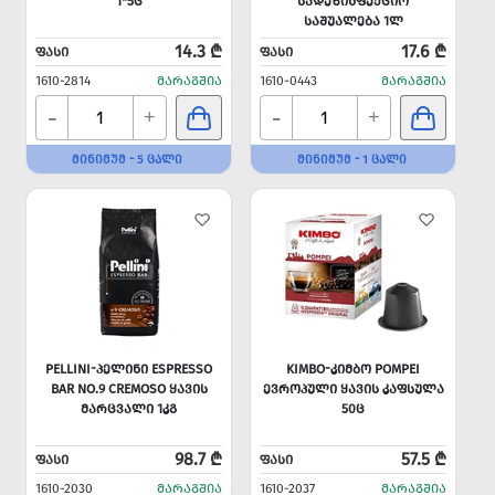
1*5Ც
ᲡᲐᲓᲔᲖᲘᲜᲤᲔᲥᲪᲘᲝ
ᲡᲐᲨᲣᲐᲚᲔᲑᲐ 1Ლ
14.3 ₾
17.6 ₾
ᲤᲐᲡᲘ
ᲤᲐᲡᲘ
1610-2814
ᲛᲐᲠᲐᲒᲨᲘᲐ
1610-0443
ᲛᲐᲠᲐᲒᲨᲘᲐ
-
-
+
+
ᲛᲘᲜᲘᲛᲣᲛ - 5 ᲪᲐᲚᲘ
ᲛᲘᲜᲘᲛᲣᲛ - 1 ᲪᲐᲚᲘ
PELLINI-ᲞᲔᲚᲘᲜᲘ ESPRESSO
KIMBO-ᲙᲘᲛᲑᲝ POMPEI
BAR NO.9 CREMOSO ᲧᲐᲕᲘᲡ
ᲔᲕᲠᲝᲞᲣᲚᲘ ᲧᲐᲕᲘᲡ ᲙᲐᲤᲡᲣᲚᲐ
ᲛᲐᲠᲪᲕᲐᲚᲘ 1ᲙᲒ
50Ც
98.7 ₾
57.5 ₾
ᲤᲐᲡᲘ
ᲤᲐᲡᲘ
1610-2030
ᲛᲐᲠᲐᲒᲨᲘᲐ
1610-2037
ᲛᲐᲠᲐᲒᲨᲘᲐ