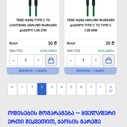
TENE-ᲢᲔᲜᲔ TYPE-C TO
TENE-ᲢᲔᲜᲔ ᲡᲬᲠᲐᲤᲘ ᲓᲐᲛᲢᲔᲜᲘ
LIGHTNING ᲡᲬᲠᲐᲤᲘ ᲓᲐᲛᲢᲔᲜᲘ
ᲙᲐᲑᲔᲚᲘ TYPE-C TO TYPE-C
ᲙᲐᲑᲔᲚᲘ 1.3Მ 27W
1.3Მ 65W
30 ₾
30 ₾
ᲤᲐᲡᲘ
ᲤᲐᲡᲘ
1610-1733
ᲛᲐᲠᲐᲒᲨᲘᲐ
1610-1732
ᲛᲐᲠᲐᲒᲨᲘᲐ
-
-
+
+
ᲛᲘᲜᲘᲛᲣᲛ - 1 ᲪᲐᲚᲘ
ᲛᲘᲜᲘᲛᲣᲛ - 1 ᲪᲐᲚᲘ
«
‹
1
2
3
4
5
6
7
›
»
27
ᲝᲤᲘᲡᲔᲑᲘᲡ ᲛᲝᲛᲐᲠᲐᲒᲔᲑᲐ — ᲧᲕᲔᲚᲐᲤᲔᲠᲘ
ᲔᲠᲗᲘ ᲨᲔᲙᲕᲔᲗᲘᲗ, ᲥᲐᲝᲡᲘᲡ ᲒᲐᲠᲔᲨᲔ