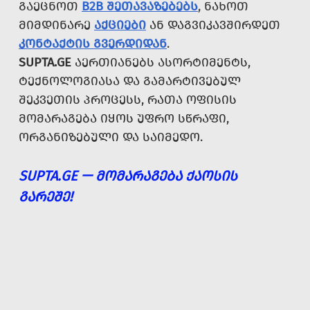
ᲒᲐᲔᲪᲜᲝᲗ
B2B ᲨᲔᲗᲐᲕᲐᲖᲔᲑᲔᲑᲡ
, ᲜᲐᲮᲝᲗ
ᲛᲘᲛᲓᲘᲜᲐᲠᲔ
ᲐᲥᲪᲘᲔᲑᲘ
ᲐᲜ ᲓᲐᲒᲕᲘᲙᲐᲕᲨᲘᲠᲓᲔᲗ
ᲙᲝᲜᲢᲐᲥᲢᲘᲡ ᲒᲕᲔᲠᲓᲘᲓᲐᲜ
.
SUPTA.GE
ᲐᲔᲠᲗᲘᲐᲜᲔᲑᲡ ᲐᲡᲝᲠᲢᲘᲛᲔᲜᲢᲡ,
ᲢᲔᲥᲜᲝᲚᲝᲒᲘᲐᲡᲐ ᲓᲐ ᲒᲐᲛᲐᲠᲢᲘᲕᲔᲑᲣᲚ
ᲨᲔᲙᲕᲔᲗᲘᲡ ᲞᲠᲝᲪᲔᲡᲡ, ᲠᲐᲗᲐ ᲝᲤᲘᲡᲘᲡ
ᲛᲝᲛᲐᲠᲐᲒᲔᲑᲐ ᲘᲧᲝᲡ ᲣᲤᲠᲝ ᲡᲬᲠᲐᲤᲘ,
ᲝᲠᲒᲐᲜᲘᲖᲔᲑᲣᲚᲘ ᲓᲐ ᲡᲐᲘᲛᲔᲓᲝ.
SUPTA.GE — ᲛᲝᲛᲐᲠᲐᲒᲔᲑᲐ ᲥᲐᲝᲡᲘᲡ
ᲒᲐᲠᲔᲨᲔ!