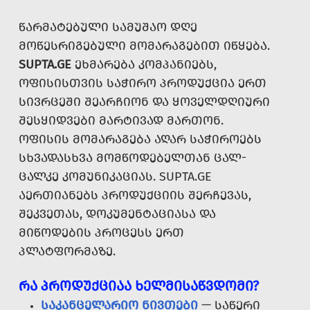
ᲬᲐᲠᲛᲐᲢᲔᲑᲣᲚᲘ ᲡᲐᲛᲣᲨᲐᲝ ᲓᲦᲔ
ᲛᲝᲬᲔᲡᲠᲘᲒᲔᲑᲣᲚᲘ ᲛᲝᲛᲐᲠᲐᲒᲔᲑᲘᲗ ᲘᲬᲧᲔᲑᲐ.
SUPTA.GE
ᲔᲮᲛᲐᲠᲔᲑᲐ ᲙᲝᲛᲞᲐᲜᲘᲔᲑᲡ,
ᲝᲤᲘᲡᲘᲡᲗᲕᲘᲡ ᲡᲐᲭᲘᲠᲝ ᲞᲠᲝᲓᲣᲥᲪᲘᲐ ᲔᲠᲗ
ᲡᲘᲕᲠᲪᲔᲨᲘ ᲨᲔᲐᲠᲩᲘᲝᲜ ᲓᲐ ᲧᲝᲕᲔᲚᲓᲦᲘᲣᲠᲘ
ᲨᲔᲡᲧᲘᲓᲕᲔᲑᲘ ᲛᲐᲠᲢᲘᲕᲐᲓ ᲛᲐᲠᲗᲝᲜ.
ᲝᲤᲘᲡᲘᲡ ᲛᲝᲛᲐᲠᲐᲒᲔᲑᲐ ᲐᲦᲐᲠ ᲡᲐᲭᲘᲠᲝᲔᲑᲡ
ᲡᲮᲕᲐᲓᲐᲡᲮᲕᲐ ᲛᲝᲛᲬᲝᲓᲔᲑᲔᲚᲗᲐᲜ ᲪᲐᲚ-
ᲪᲐᲚᲙᲔ ᲙᲝᲛᲣᲜᲘᲙᲐᲪᲘᲐᲡ. SUPTA.GE
ᲐᲔᲠᲗᲘᲐᲜᲔᲑᲡ ᲞᲠᲝᲓᲣᲥᲪᲘᲘᲡ ᲨᲔᲠᲩᲔᲕᲐᲡ,
ᲨᲔᲙᲕᲔᲗᲐᲡ, ᲓᲝᲙᲣᲛᲔᲜᲢᲐᲪᲘᲐᲡᲐ ᲓᲐ
ᲛᲘᲬᲝᲓᲔᲑᲘᲡ ᲞᲠᲝᲪᲔᲡᲡ ᲔᲠᲗ
ᲞᲚᲐᲢᲤᲝᲠᲛᲐᲖᲔ.
ᲠᲐ ᲞᲠᲝᲓᲣᲥᲪᲘᲐᲐ ᲮᲔᲚᲛᲘᲡᲐᲬᲕᲓᲝᲛᲘ?
ᲡᲐᲙᲐᲜᲪᲔᲚᲐᲠᲘᲝ ᲜᲘᲕᲗᲔᲑᲘ
— ᲡᲐᲬᲔᲠᲘ