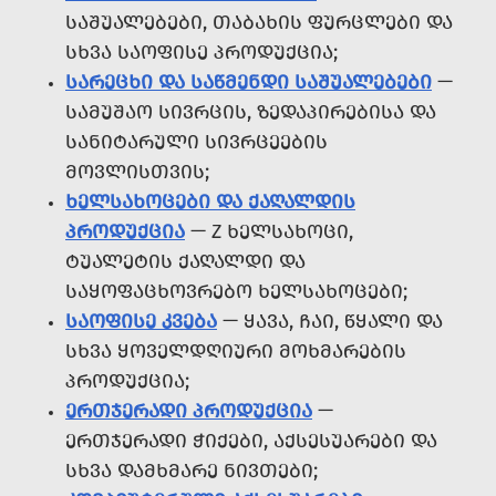
ᲡᲐᲨᲣᲐᲚᲔᲑᲔᲑᲘ, ᲗᲐᲑᲐᲮᲘᲡ ᲤᲣᲠᲪᲚᲔᲑᲘ ᲓᲐ
ᲡᲮᲕᲐ ᲡᲐᲝᲤᲘᲡᲔ ᲞᲠᲝᲓᲣᲥᲪᲘᲐ;
ᲡᲐᲠᲔᲪᲮᲘ ᲓᲐ ᲡᲐᲬᲛᲔᲜᲓᲘ ᲡᲐᲨᲣᲐᲚᲔᲑᲔᲑᲘ
—
ᲡᲐᲛᲣᲨᲐᲝ ᲡᲘᲕᲠᲪᲘᲡ, ᲖᲔᲓᲐᲞᲘᲠᲔᲑᲘᲡᲐ ᲓᲐ
ᲡᲐᲜᲘᲢᲐᲠᲣᲚᲘ ᲡᲘᲕᲠᲪᲔᲔᲑᲘᲡ
ᲛᲝᲕᲚᲘᲡᲗᲕᲘᲡ;
ᲮᲔᲚᲡᲐᲮᲝᲪᲔᲑᲘ ᲓᲐ ᲥᲐᲦᲐᲚᲓᲘᲡ
ᲞᲠᲝᲓᲣᲥᲪᲘᲐ
— Z ᲮᲔᲚᲡᲐᲮᲝᲪᲘ,
ᲢᲣᲐᲚᲔᲢᲘᲡ ᲥᲐᲦᲐᲚᲓᲘ ᲓᲐ
ᲡᲐᲧᲝᲤᲐᲪᲮᲝᲕᲠᲔᲑᲝ ᲮᲔᲚᲡᲐᲮᲝᲪᲔᲑᲘ;
ᲡᲐᲝᲤᲘᲡᲔ ᲙᲕᲔᲑᲐ
— ᲧᲐᲕᲐ, ᲩᲐᲘ, ᲬᲧᲐᲚᲘ ᲓᲐ
ᲡᲮᲕᲐ ᲧᲝᲕᲔᲚᲓᲦᲘᲣᲠᲘ ᲛᲝᲮᲛᲐᲠᲔᲑᲘᲡ
ᲞᲠᲝᲓᲣᲥᲪᲘᲐ;
ᲔᲠᲗᲯᲔᲠᲐᲓᲘ ᲞᲠᲝᲓᲣᲥᲪᲘᲐ
—
ᲔᲠᲗᲯᲔᲠᲐᲓᲘ ᲭᲘᲥᲔᲑᲘ, ᲐᲥᲡᲔᲡᲣᲐᲠᲔᲑᲘ ᲓᲐ
ᲡᲮᲕᲐ ᲓᲐᲛᲮᲛᲐᲠᲔ ᲜᲘᲕᲗᲔᲑᲘ;