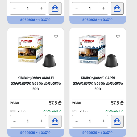
-
-
+
+
ᲛᲘᲜᲘᲛᲣᲛ - 1 ᲪᲐᲚᲘ
ᲛᲘᲜᲘᲛᲣᲛ - 1 ᲪᲐᲚᲘ
KIMBO-ᲙᲘᲛᲑᲝ AMALFI
KIMBO-ᲙᲘᲛᲑᲝ CAPRI
ᲔᲕᲠᲝᲞᲣᲚᲘ ᲧᲐᲕᲘᲡ ᲙᲐᲤᲡᲣᲚᲐ
ᲔᲕᲠᲝᲞᲣᲚᲘ ᲧᲐᲕᲘᲡ ᲙᲐᲤᲡᲣᲚᲐ
50Ც
50Ც
57.5 ₾
57.5 ₾
ᲤᲐᲡᲘ
ᲤᲐᲡᲘ
1610-2036
ᲛᲐᲠᲐᲒᲨᲘᲐ
1610-2035
ᲛᲐᲠᲐᲒᲨᲘᲐ
-
-
+
+
ᲛᲘᲜᲘᲛᲣᲛ - 1 ᲪᲐᲚᲘ
ᲛᲘᲜᲘᲛᲣᲛ - 1 ᲪᲐᲚᲘ