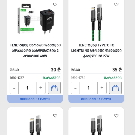
TENE-ᲢᲔᲜᲔ ᲡᲬᲠᲐᲤᲘ ᲓᲐᲛᲢᲔᲜᲘ
TENE-ᲢᲔᲜᲔ TYPE-C TO
ᲐᲓᲐᲞᲢᲔᲠᲘ ᲡᲐᲮᲚᲘᲡᲗᲕᲘᲡ 2
LIGHTNING ᲡᲬᲠᲐᲤᲘ ᲓᲐᲛᲢᲔᲜᲘ
ᲞᲝᲠᲢᲘᲗ 48W
ᲙᲐᲑᲔᲚᲘ 2Მ 27W
30 ₾
35 ₾
ᲤᲐᲡᲘ
ᲤᲐᲡᲘ
1610-1737
ᲛᲐᲠᲐᲒᲨᲘᲐ
1610-1734
ᲛᲐᲠᲐᲒᲨᲘᲐ
-
-
+
+
ᲛᲘᲜᲘᲛᲣᲛ - 1 ᲪᲐᲚᲘ
ᲛᲘᲜᲘᲛᲣᲛ - 1 ᲪᲐᲚᲘ