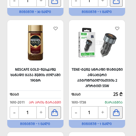
-
-
+
+
ᲛᲘᲜᲘᲛᲣᲛ - 30 ᲪᲐᲚᲘ
ᲛᲘᲜᲘᲛᲣᲛ - 1 ᲪᲐᲚᲘ
NESCAFE GOLD-ᲜᲔᲡᲙᲐᲤᲔ
TENE-ᲢᲔᲜᲔ ᲡᲬᲠᲐᲤᲘ ᲓᲐᲛᲢᲔᲜᲘ
ᲮᲡᲜᲐᲓᲘ ᲧᲐᲕᲐ ᲨᲣᲨᲘᲡ ᲥᲘᲚᲐᲨᲘ
ᲐᲓᲐᲞᲢᲔᲠᲘ
190ᲒᲠ
ᲐᲕᲢᲝᲛᲝᲑᲘᲚᲘᲡᲗᲕᲘᲡ 2
ᲞᲝᲠᲢᲘᲗ 55W
25 ₾
ᲤᲐᲡᲘ
ᲤᲐᲡᲘ
1610-2011
ᲐᲠ ᲐᲠᲘᲡ ᲛᲐᲠᲐᲒᲨᲘ
1610-1738
ᲛᲐᲠᲐᲒᲨᲘᲐ
-
-
+
+
ᲛᲘᲜᲘᲛᲣᲛ - 1 ᲪᲐᲚᲘ
ᲛᲘᲜᲘᲛᲣᲛ - 1 ᲪᲐᲚᲘ