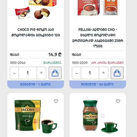
CHOCO PIE-ᲩᲝᲙᲝ ᲞᲐᲘ
PELLINI-ᲞᲔᲚᲘᲜᲘ CHO -
ᲨᲝᲙᲝᲚᲐᲓᲘᲡ ᲑᲘᲡᲙᲕᲘᲢᲘ 12Ც
ᲪᲮᲔᲚᲘ ᲨᲝᲙᲝᲚᲐᲓᲘ
ᲔᲠᲗᲯᲔᲠᲐᲓ ᲞᲐᲙᲔᲢᲔᲑᲨᲘ 25ᲒᲠ
1*50Ც
14.9 ₾
ᲤᲐᲡᲘ
ᲤᲐᲡᲘ
1610-2044
ᲛᲐᲠᲐᲒᲨᲘᲐ
1610-2039
ᲐᲠ ᲐᲠᲘᲡ ᲛᲐᲠᲐᲒᲨᲘ
-
-
+
+
ᲛᲘᲜᲘᲛᲣᲛ - 1 ᲪᲐᲚᲘ
ᲛᲘᲜᲘᲛᲣᲛ - 50 ᲪᲐᲚᲘ