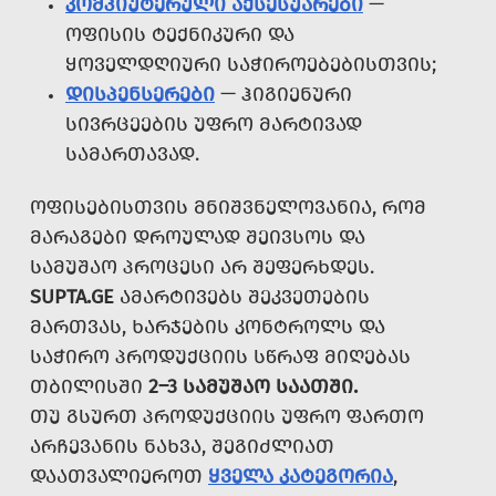
ᲙᲝᲛᲞᲘᲣᲢᲔᲠᲣᲚᲘ ᲐᲥᲡᲔᲡᲣᲐᲠᲔᲑᲘ
—
ᲝᲤᲘᲡᲘᲡ ᲢᲔᲥᲜᲘᲙᲣᲠᲘ ᲓᲐ
ᲧᲝᲕᲔᲚᲓᲦᲘᲣᲠᲘ ᲡᲐᲭᲘᲠᲝᲔᲑᲔᲑᲘᲡᲗᲕᲘᲡ;
ᲓᲘᲡᲞᲔᲜᲡᲔᲠᲔᲑᲘ
— ᲰᲘᲒᲘᲔᲜᲣᲠᲘ
ᲡᲘᲕᲠᲪᲔᲔᲑᲘᲡ ᲣᲤᲠᲝ ᲛᲐᲠᲢᲘᲕᲐᲓ
ᲡᲐᲛᲐᲠᲗᲐᲕᲐᲓ.
ᲝᲤᲘᲡᲔᲑᲘᲡᲗᲕᲘᲡ ᲛᲜᲘᲨᲕᲜᲔᲚᲝᲕᲐᲜᲘᲐ, ᲠᲝᲛ
ᲛᲐᲠᲐᲒᲔᲑᲘ ᲓᲠᲝᲣᲚᲐᲓ ᲨᲔᲘᲕᲡᲝᲡ ᲓᲐ
ᲡᲐᲛᲣᲨᲐᲝ ᲞᲠᲝᲪᲔᲡᲘ ᲐᲠ ᲨᲔᲤᲔᲠᲮᲓᲔᲡ.
SUPTA.GE
ᲐᲛᲐᲠᲢᲘᲕᲔᲑᲡ ᲨᲔᲙᲕᲔᲗᲔᲑᲘᲡ
ᲛᲐᲠᲗᲕᲐᲡ, ᲮᲐᲠᲯᲔᲑᲘᲡ ᲙᲝᲜᲢᲠᲝᲚᲡ ᲓᲐ
ᲡᲐᲭᲘᲠᲝ ᲞᲠᲝᲓᲣᲥᲪᲘᲘᲡ ᲡᲬᲠᲐᲤ ᲛᲘᲦᲔᲑᲐᲡ
ᲗᲑᲘᲚᲘᲡᲨᲘ
2–3 ᲡᲐᲛᲣᲨᲐᲝ ᲡᲐᲐᲗᲨᲘ.
ᲗᲣ ᲒᲡᲣᲠᲗ ᲞᲠᲝᲓᲣᲥᲪᲘᲘᲡ ᲣᲤᲠᲝ ᲤᲐᲠᲗᲝ
ᲐᲠᲩᲔᲕᲐᲜᲘᲡ ᲜᲐᲮᲕᲐ, ᲨᲔᲒᲘᲫᲚᲘᲐᲗ
ᲓᲐᲐᲗᲕᲐᲚᲘᲔᲠᲝᲗ
ᲧᲕᲔᲚᲐ ᲙᲐᲢᲔᲒᲝᲠᲘᲐ
,