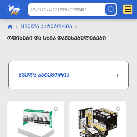
ᲧᲕᲔᲚᲐ ᲙᲐᲢᲔᲒᲝᲠᲘᲐ
Ოფისები Და Სხვა Დაწესებულებები
ᲧᲕᲔᲚᲐ ᲙᲐᲢᲔᲒᲝᲠᲘᲐ