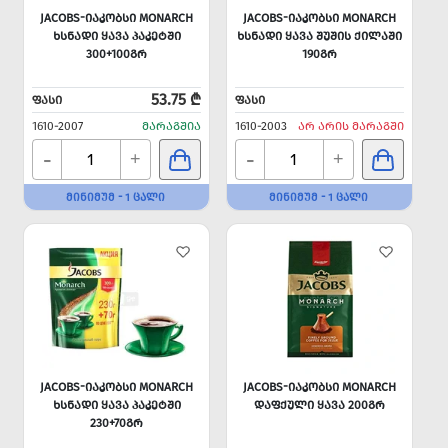
JACOBS-ᲘᲐᲙᲝᲑᲡᲘ MONARCH
JACOBS-ᲘᲐᲙᲝᲑᲡᲘ MONARCH
ᲮᲡᲜᲐᲓᲘ ᲧᲐᲕᲐ ᲞᲐᲙᲔᲢᲨᲘ
ᲮᲡᲜᲐᲓᲘ ᲧᲐᲕᲐ ᲨᲣᲨᲘᲡ ᲥᲘᲚᲐᲨᲘ
300+100ᲒᲠ
190ᲒᲠ
53.75 ₾
ᲤᲐᲡᲘ
ᲤᲐᲡᲘ
1610-2007
ᲛᲐᲠᲐᲒᲨᲘᲐ
1610-2003
ᲐᲠ ᲐᲠᲘᲡ ᲛᲐᲠᲐᲒᲨᲘ
-
-
+
+
ᲛᲘᲜᲘᲛᲣᲛ - 1 ᲪᲐᲚᲘ
ᲛᲘᲜᲘᲛᲣᲛ - 1 ᲪᲐᲚᲘ
JACOBS-ᲘᲐᲙᲝᲑᲡᲘ MONARCH
JACOBS-ᲘᲐᲙᲝᲑᲡᲘ MONARCH
ᲮᲡᲜᲐᲓᲘ ᲧᲐᲕᲐ ᲞᲐᲙᲔᲢᲨᲘ
ᲓᲐᲤᲥᲣᲚᲘ ᲧᲐᲕᲐ 200ᲒᲠ
230+70ᲒᲠ