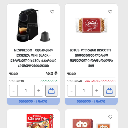
NESPRESSO - ᲜᲔᲡᲞᲠᲔᲡᲝ
LOTUS-ᲚᲝᲢᲣᲡᲘ BISCOTTI -
ESSENZA MINI BLACK -
ᲘᲜᲓᲘᲕᲘᲓᲣᲐᲚᲣᲠᲐᲓ
ᲔᲕᲠᲝᲞᲣᲚᲘ ᲧᲐᲕᲘᲡ ᲐᲞᲐᲠᲐᲢᲘ
ᲨᲔᲤᲣᲗᲣᲚᲘ ᲝᲠᲪᲮᲝᲑᲘᲚᲐ
ᲙᲐᲤᲡᲣᲚᲔᲑᲘᲡᲗᲕᲘᲡ
50Ც
480 ₾
ᲤᲐᲡᲘ
ᲤᲐᲡᲘ
1610-2038
ᲛᲐᲠᲐᲒᲨᲘᲐ
1610-2040
ᲐᲠ ᲐᲠᲘᲡ ᲛᲐᲠᲐᲒᲨᲘ
-
-
+
+
ᲛᲘᲜᲘᲛᲣᲛ - 1 ᲪᲐᲚᲘ
ᲛᲘᲜᲘᲛᲣᲛ - 1 ᲪᲐᲚᲘ