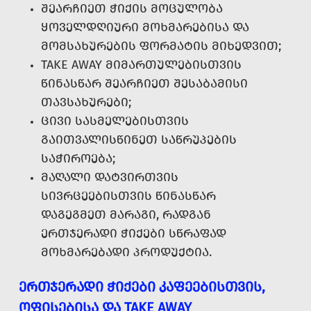
ᲨᲔᲐᲠᲩᲘᲔᲗ ᲭᲘᲥᲘᲡ ᲛᲝᲪᲣᲚᲝᲑᲐ
ᲧᲝᲕᲔᲚᲓᲦᲘᲣᲠᲘ ᲛᲝᲮᲛᲐᲠᲔᲑᲘᲡᲐ ᲓᲐ
ᲛᲝᲛᲡᲐᲮᲣᲠᲔᲑᲘᲡ ᲤᲝᲠᲛᲐᲢᲘᲡ ᲛᲘᲮᲔᲓᲕᲘᲗ;
TAKE AWAY ᲛᲘᲛᲐᲠᲗᲣᲚᲔᲑᲘᲡᲗᲕᲘᲡ
ᲬᲘᲜᲐᲡᲬᲐᲠ ᲨᲔᲐᲠᲩᲘᲔᲗ ᲨᲔᲡᲐᲑᲐᲛᲘᲡᲘ
ᲗᲐᲕᲡᲐᲮᲣᲠᲔᲑᲘ;
ᲪᲘᲕᲘ ᲡᲐᲡᲛᲔᲚᲔᲑᲘᲡᲗᲕᲘᲡ
ᲒᲐᲘᲗᲕᲐᲚᲘᲡᲬᲘᲜᲔᲗ ᲡᲐᲬᲠᲣᲞᲔᲑᲘᲡ
ᲡᲐᲭᲘᲠᲝᲔᲑᲐ;
ᲛᲐᲦᲐᲚᲘ ᲓᲐᲢᲕᲘᲠᲗᲕᲘᲡ
ᲡᲘᲕᲠᲪᲔᲔᲑᲘᲡᲗᲕᲘᲡ ᲬᲘᲜᲐᲡᲬᲐᲠ
ᲓᲐᲒᲔᲒᲛᲔᲗ ᲛᲐᲠᲐᲒᲘ, ᲠᲐᲓᲒᲐᲜ
ᲔᲠᲗᲯᲔᲠᲐᲓᲘ ᲭᲘᲥᲔᲑᲘ ᲡᲬᲠᲐᲤᲐᲓ
ᲛᲝᲮᲛᲐᲠᲔᲑᲐᲓᲘ ᲞᲠᲝᲓᲣᲥᲢᲘᲐ.
ᲔᲠᲗᲯᲔᲠᲐᲓᲘ ᲭᲘᲥᲔᲑᲘ ᲙᲐᲤᲔᲔᲑᲘᲡᲗᲕᲘᲡ,
ᲝᲤᲘᲡᲔᲑᲘᲡᲐ ᲓᲐ TAKE AWAY