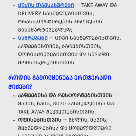
ᲭᲘᲥᲘᲡ ᲗᲐᲕᲡᲐᲮᲣᲠᲔᲑᲘ
— TAKE AWAY ᲓᲐ
DELIVERY ᲡᲐᲡᲛᲔᲚᲔᲑᲘᲡᲗᲕᲘᲡ,
ᲢᲠᲐᲜᲡᲞᲝᲠᲢᲘᲠᲔᲑᲘᲡ ᲞᲠᲝᲪᲔᲡᲘᲡ
ᲒᲐᲡᲐᲛᲐᲠᲢᲘᲕᲔᲑᲚᲐᲓ;
ᲡᲐᲬᲠᲣᲞᲔᲑᲘ
— ᲪᲘᲕᲘ ᲡᲐᲡᲛᲔᲚᲔᲑᲘᲡᲗᲕᲘᲡ,
ᲙᲐᲤᲔᲔᲑᲘᲡᲗᲕᲘᲡ, ᲑᲐᲠᲔᲑᲘᲡᲗᲕᲘᲡ,
ᲦᲝᲜᲘᲡᲫᲘᲔᲑᲔᲑᲘᲡᲗᲕᲘᲡ ᲓᲐ ᲡᲬᲠᲐᲤᲘ
ᲛᲝᲛᲡᲐᲮᲣᲠᲔᲑᲘᲡᲗᲕᲘᲡ.
ᲠᲝᲓᲘᲡ ᲒᲐᲛᲝᲘᲧᲔᲜᲔᲑᲐ ᲔᲠᲗᲯᲔᲠᲐᲓᲘ
ᲭᲘᲥᲔᲑᲘ?
ᲙᲐᲤᲔᲔᲑᲘᲡᲐ ᲓᲐ ᲠᲔᲡᲢᲝᲠᲜᲔᲑᲘᲡᲗᲕᲘᲡ
—
ᲧᲐᲕᲘᲡ, ᲩᲐᲘᲡ, ᲪᲘᲕᲘ ᲡᲐᲡᲛᲔᲚᲔᲑᲘᲡᲐ ᲓᲐ
TAKE AWAY ᲨᲔᲙᲕᲔᲗᲔᲑᲘᲡᲗᲕᲘᲡ;
ᲝᲤᲘᲡᲔᲑᲘᲡᲗᲕᲘᲡ
— ᲬᲧᲚᲘᲡ, ᲧᲐᲕᲘᲡ,
ᲨᲔᲮᲕᲔᲓᲠᲔᲑᲘᲡᲐ ᲓᲐ ᲧᲝᲕᲔᲚᲓᲦᲘᲣᲠᲘ