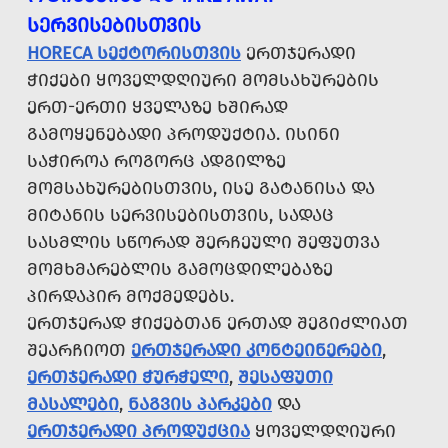
ᲡᲔᲠᲕᲘᲡᲔᲑᲘᲡᲗᲕᲘᲡ
HORECA ᲡᲔᲥᲢᲝᲠᲘᲡᲗᲕᲘᲡ
ᲔᲠᲗᲯᲔᲠᲐᲓᲘ
ᲭᲘᲥᲔᲑᲘ ᲧᲝᲕᲔᲚᲓᲦᲘᲣᲠᲘ ᲛᲝᲛᲡᲐᲮᲣᲠᲔᲑᲘᲡ
ᲔᲠᲗ-ᲔᲠᲗᲘ ᲧᲕᲔᲚᲐᲖᲔ ᲮᲨᲘᲠᲐᲓ
ᲒᲐᲛᲝᲧᲔᲜᲔᲑᲐᲓᲘ ᲞᲠᲝᲓᲣᲥᲢᲘᲐ. ᲘᲡᲘᲜᲘ
ᲡᲐᲭᲘᲠᲝᲐ ᲠᲝᲒᲝᲠᲪ ᲐᲓᲒᲘᲚᲖᲔ
ᲛᲝᲛᲡᲐᲮᲣᲠᲔᲑᲘᲡᲗᲕᲘᲡ, ᲘᲡᲔ ᲒᲐᲢᲐᲜᲘᲡᲐ ᲓᲐ
ᲛᲘᲢᲐᲜᲘᲡ ᲡᲔᲠᲕᲘᲡᲔᲑᲘᲡᲗᲕᲘᲡ, ᲡᲐᲓᲐᲪ
ᲡᲐᲡᲛᲚᲘᲡ ᲡᲬᲝᲠᲐᲓ ᲨᲔᲠᲩᲔᲣᲚᲘ ᲨᲔᲤᲣᲗᲕᲐ
ᲛᲝᲛᲮᲛᲐᲠᲔᲑᲚᲘᲡ ᲒᲐᲛᲝᲪᲓᲘᲚᲔᲑᲐᲖᲔ
ᲞᲘᲠᲓᲐᲞᲘᲠ ᲛᲝᲥᲛᲔᲓᲔᲑᲡ.
ᲔᲠᲗᲯᲔᲠᲐᲓ ᲭᲘᲥᲔᲑᲗᲐᲜ ᲔᲠᲗᲐᲓ ᲨᲔᲒᲘᲫᲚᲘᲐᲗ
ᲨᲔᲐᲠᲩᲘᲝᲗ
ᲔᲠᲗᲯᲔᲠᲐᲓᲘ ᲙᲝᲜᲢᲔᲘᲜᲔᲠᲔᲑᲘ
,
ᲔᲠᲗᲯᲔᲠᲐᲓᲘ ᲭᲣᲠᲭᲔᲚᲘ
,
ᲨᲔᲡᲐᲤᲣᲗᲘ
ᲛᲐᲡᲐᲚᲔᲑᲘ
,
ᲜᲐᲒᲕᲘᲡ ᲞᲐᲠᲙᲔᲑᲘ
ᲓᲐ
ᲔᲠᲗᲯᲔᲠᲐᲓᲘ ᲞᲠᲝᲓᲣᲥᲪᲘᲐ
ᲧᲝᲕᲔᲚᲓᲦᲘᲣᲠᲘ