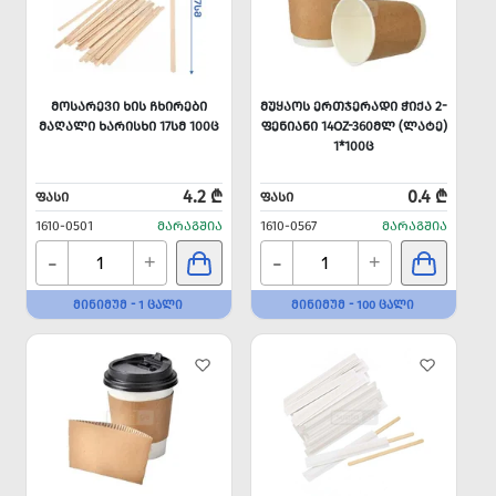
ᲛᲝᲡᲐᲠᲔᲕᲘ ᲮᲘᲡ ᲩᲮᲘᲠᲔᲑᲘ
ᲛᲣᲧᲐᲝᲡ ᲔᲠᲗᲯᲔᲠᲐᲓᲘ ᲭᲘᲥᲐ 2-
ᲛᲐᲦᲐᲚᲘ ᲮᲐᲠᲘᲡᲮᲘ 17ᲡᲛ 100Ც
ᲤᲔᲜᲘᲐᲜᲘ 14OZ-360ᲛᲚ (ᲚᲐᲢᲔ)
1*100Ც
4.2 ₾
0.4 ₾
ᲤᲐᲡᲘ
ᲤᲐᲡᲘ
1610-0501
ᲛᲐᲠᲐᲒᲨᲘᲐ
1610-0567
ᲛᲐᲠᲐᲒᲨᲘᲐ
-
-
+
+
ᲛᲘᲜᲘᲛᲣᲛ - 1 ᲪᲐᲚᲘ
ᲛᲘᲜᲘᲛᲣᲛ - 100 ᲪᲐᲚᲘ