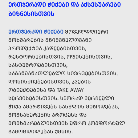
ᲔᲠᲗᲯᲔᲠᲐᲓᲘ ᲭᲘᲥᲔᲑᲘ ᲓᲐ ᲐᲥᲡᲔᲡᲣᲐᲠᲔᲑᲘ
ᲑᲘᲖᲜᲔᲡᲘᲡᲗᲕᲘᲡ
ᲔᲠᲗᲯᲔᲠᲐᲓᲘ ᲭᲘᲥᲔᲑᲘ
ᲧᲝᲕᲔᲚᲓᲦᲘᲣᲠᲘ
ᲛᲝᲮᲛᲐᲠᲔᲑᲘᲡ ᲛᲜᲘᲨᲕᲜᲔᲚᲝᲕᲐᲜᲘ
ᲞᲠᲝᲓᲣᲥᲢᲘᲐ ᲙᲐᲤᲔᲔᲑᲘᲡᲗᲕᲘᲡ,
ᲠᲔᲡᲢᲝᲠᲜᲔᲑᲘᲡᲗᲕᲘᲡ, ᲝᲤᲘᲡᲔᲑᲘᲡᲗᲕᲘᲡ,
ᲡᲐᲡᲢᲣᲛᲠᲝᲔᲑᲘᲡᲗᲕᲘᲡ,
ᲡᲐᲒᲐᲜᲛᲐᲜᲐᲗᲚᲔᲑᲚᲝ ᲡᲘᲕᲠᲪᲔᲔᲑᲘᲡᲗᲕᲘᲡ,
ᲦᲝᲜᲘᲡᲫᲘᲔᲑᲔᲑᲘᲡᲗᲕᲘᲡ, ᲙᲕᲔᲑᲘᲡ
ᲝᲑᲘᲔᲥᲢᲔᲑᲘᲡᲐ ᲓᲐ TAKE AWAY
ᲡᲔᲠᲕᲘᲡᲔᲑᲘᲡᲗᲕᲘᲡ. ᲡᲬᲝᲠᲐᲓ ᲨᲔᲠᲩᲔᲣᲚᲘ
ᲭᲘᲥᲐ ᲐᲛᲐᲠᲢᲘᲕᲔᲑᲡ ᲡᲐᲡᲛᲚᲘᲡ ᲛᲘᲬᲝᲓᲔᲑᲐᲡ,
ᲛᲝᲛᲡᲐᲮᲣᲠᲔᲑᲘᲡ ᲞᲠᲝᲪᲔᲡᲡ ᲓᲐ
ᲛᲝᲛᲮᲛᲐᲠᲔᲑᲚᲘᲡᲗᲕᲘᲡ ᲣᲤᲠᲝ ᲙᲝᲛᲤᲝᲠᲢᲣᲚ
ᲒᲐᲛᲝᲪᲓᲘᲚᲔᲑᲐᲡ ᲥᲛᲜᲘᲡ.