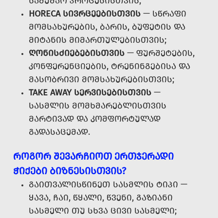
ᲡᲐᲛᲣᲨᲐᲝ ᲞᲠᲝᲪᲔᲡᲘᲡᲗᲕᲘᲡ;
HORECA ᲡᲘᲕᲠᲪᲔᲔᲑᲘᲡᲗᲕᲘᲡ
— ᲡᲬᲠᲐᲤᲘ
ᲛᲝᲛᲡᲐᲮᲣᲠᲔᲑᲘᲡ, ᲑᲐᲠᲘᲡ, ᲑᲣᲤᲔᲢᲘᲡ ᲓᲐ
ᲛᲘᲢᲐᲜᲘᲡ ᲛᲘᲛᲐᲠᲗᲣᲚᲔᲑᲘᲡᲗᲕᲘᲡ;
ᲦᲝᲜᲘᲡᲫᲘᲔᲑᲔᲑᲘᲡᲗᲕᲘᲡ
— ᲤᲣᲠᲨᲔᲢᲔᲑᲘᲡ,
ᲙᲝᲜᲤᲔᲠᲔᲜᲪᲘᲔᲑᲘᲡ, ᲢᲠᲔᲜᲘᲜᲒᲔᲑᲘᲡᲐ ᲓᲐ
ᲛᲐᲡᲝᲑᲠᲘᲕᲘ ᲛᲝᲛᲡᲐᲮᲣᲠᲔᲑᲘᲡᲗᲕᲘᲡ;
TAKE AWAY ᲡᲔᲠᲕᲘᲡᲔᲑᲘᲡᲗᲕᲘᲡ
—
ᲡᲐᲡᲛᲚᲘᲡ ᲛᲝᲛᲮᲛᲐᲠᲔᲑᲚᲘᲡᲗᲕᲘᲡ
ᲛᲐᲠᲢᲘᲕᲐᲓ ᲓᲐ ᲙᲝᲛᲤᲝᲠᲢᲣᲚᲐᲓ
ᲒᲐᲓᲐᲡᲐᲪᲔᲛᲐᲓ.
ᲠᲝᲒᲝᲠ ᲨᲔᲕᲐᲠᲩᲘᲝᲗ ᲔᲠᲗᲯᲔᲠᲐᲓᲘ
ᲭᲘᲥᲔᲑᲘ ᲑᲘᲖᲜᲔᲡᲘᲡᲗᲕᲘᲡ?
ᲒᲐᲘᲗᲕᲐᲚᲘᲡᲬᲘᲜᲔᲗ ᲡᲐᲡᲛᲚᲘᲡ ᲢᲘᲞᲘ —
ᲧᲐᲕᲐ, ᲩᲐᲘ, ᲬᲧᲐᲚᲘ, ᲬᲕᲔᲜᲘ, ᲒᲐᲖᲘᲐᲜᲘ
ᲡᲐᲡᲛᲔᲚᲘ ᲗᲣ ᲡᲮᲕᲐ ᲪᲘᲕᲘ ᲡᲐᲡᲛᲔᲚᲘ;