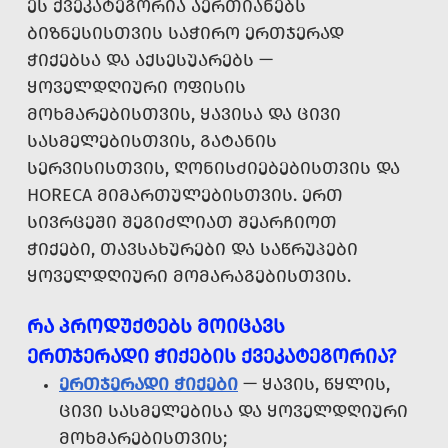
ᲔᲡ ᲥᲕᲔᲙᲐᲢᲔᲒᲝᲠᲘᲐ ᲐᲔᲠᲗᲘᲐᲜᲔᲑᲡ
ᲑᲘᲖᲜᲔᲡᲘᲡᲗᲕᲘᲡ ᲡᲐᲭᲘᲠᲝ ᲔᲠᲗᲯᲔᲠᲐᲓ
ᲭᲘᲥᲔᲑᲡᲐ ᲓᲐ ᲐᲥᲡᲔᲡᲣᲐᲠᲔᲑᲡ —
ᲧᲝᲕᲔᲚᲓᲦᲘᲣᲠᲘ ᲝᲤᲘᲡᲘᲡ
ᲛᲝᲮᲛᲐᲠᲔᲑᲘᲡᲗᲕᲘᲡ, ᲧᲐᲕᲘᲡᲐ ᲓᲐ ᲪᲘᲕᲘ
ᲡᲐᲡᲛᲔᲚᲔᲑᲘᲡᲗᲕᲘᲡ, ᲒᲐᲢᲐᲜᲘᲡ
ᲡᲔᲠᲕᲘᲡᲘᲡᲗᲕᲘᲡ, ᲦᲝᲜᲘᲡᲫᲘᲔᲑᲔᲑᲘᲡᲗᲕᲘᲡ ᲓᲐ
HORECA ᲛᲘᲛᲐᲠᲗᲣᲚᲔᲑᲘᲡᲗᲕᲘᲡ. ᲔᲠᲗ
ᲡᲘᲕᲠᲪᲔᲨᲘ ᲨᲔᲒᲘᲫᲚᲘᲐᲗ ᲨᲔᲐᲠᲩᲘᲝᲗ
ᲭᲘᲥᲔᲑᲘ, ᲗᲐᲕᲡᲐᲮᲣᲠᲔᲑᲘ ᲓᲐ ᲡᲐᲬᲠᲣᲞᲔᲑᲘ
ᲧᲝᲕᲔᲚᲓᲦᲘᲣᲠᲘ ᲛᲝᲛᲐᲠᲐᲒᲔᲑᲘᲡᲗᲕᲘᲡ.
ᲠᲐ ᲞᲠᲝᲓᲣᲥᲢᲔᲑᲡ ᲛᲝᲘᲪᲐᲕᲡ
ᲔᲠᲗᲯᲔᲠᲐᲓᲘ ᲭᲘᲥᲔᲑᲘᲡ ᲥᲕᲔᲙᲐᲢᲔᲒᲝᲠᲘᲐ?
ᲔᲠᲗᲯᲔᲠᲐᲓᲘ ᲭᲘᲥᲔᲑᲘ
— ᲧᲐᲕᲘᲡ, ᲬᲧᲚᲘᲡ,
ᲪᲘᲕᲘ ᲡᲐᲡᲛᲔᲚᲔᲑᲘᲡᲐ ᲓᲐ ᲧᲝᲕᲔᲚᲓᲦᲘᲣᲠᲘ
ᲛᲝᲮᲛᲐᲠᲔᲑᲘᲡᲗᲕᲘᲡ;