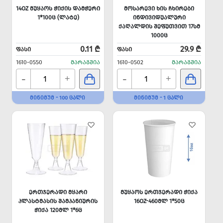
14OZ ᲛᲣᲧᲐᲝᲡ ᲭᲘᲥᲘᲡ ᲓᲐᲛᲭᲔᲠᲘ
ᲛᲝᲡᲐᲠᲔᲕᲘ ᲮᲘᲡ ᲩᲮᲘᲠᲔᲑᲘ
1*100Ც (ᲚᲐᲢᲔ)
ᲘᲜᲓᲘᲕᲘᲓᲣᲐᲚᲣᲠᲘ
ᲥᲐᲦᲐᲚᲓᲘᲡ ᲨᲔᲤᲣᲗᲕᲘᲗ 17ᲡᲛ
1000Ც
0.11 ₾
29.9 ₾
ᲤᲐᲡᲘ
ᲤᲐᲡᲘ
1610-0550
ᲛᲐᲠᲐᲒᲨᲘᲐ
1610-0502
ᲛᲐᲠᲐᲒᲨᲘᲐ
-
-
+
+
ᲛᲘᲜᲘᲛᲣᲛ - 100 ᲪᲐᲚᲘ
ᲛᲘᲜᲘᲛᲣᲛ - 1 ᲪᲐᲚᲘ
ᲔᲠᲗᲯᲔᲠᲐᲓᲘ ᲛᲧᲐᲠᲘ
ᲛᲣᲧᲐᲝᲡ ᲔᲠᲗᲯᲔᲠᲐᲓᲘ ᲭᲘᲥᲐ
ᲞᲚᲐᲡᲢᲛᲐᲡᲘᲡ ᲨᲐᲛᲞᲐᲜᲘᲣᲠᲘᲡ
16OZ-460ᲛᲚ 1*50Ც
ᲭᲘᲥᲐ 120ᲛᲚ 1*6Ც