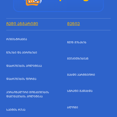
ᲩᲔᲛᲘ ᲐᲜᲒᲐᲠᲘᲨᲘ
ᲛᲔᲜᲘᲣ
ᲠᲔᲒᲘᲡᲢᲠᲐᲪᲘᲐ
ᲩᲕᲔᲜ ᲨᲔᲡᲐᲮᲔᲑ
ᲬᲔᲡᲔᲑᲘ ᲓᲐ ᲞᲘᲠᲝᲑᲔᲑᲘ
ᲒᲕᲔᲙᲘᲗᲮᲔᲑᲘᲐᲜ
ᲓᲐᲑᲠᲣᲜᲔᲑᲘᲡ ᲞᲝᲚᲘᲢᲘᲙᲐ
ᲒᲐᲮᲓᲘ ᲞᲐᲠᲢᲜᲘᲝᲠᲘ
ᲓᲐᲑᲠᲣᲜᲔᲑᲘᲡ ᲤᲝᲠᲛᲐ
ᲡᲬᲠᲐᲤᲘ ᲒᲐᲓᲐᲮᲓᲐ
ᲞᲔᲠᲡᲝᲜᲐᲚᲣᲠᲘ ᲛᲝᲜᲐᲪᲔᲛᲔᲑᲘᲡ
ᲓᲐᲛᲣᲨᲐᲕᲔᲑᲘᲡ ᲞᲝᲚᲘᲢᲘᲙᲐ
ᲑᲚᲝᲒᲘ
ᲡᲐᲘᲢᲘᲡ ᲠᲣᲙᲐ