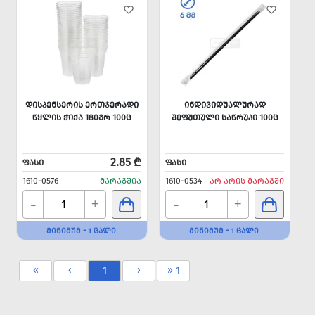
ᲓᲘᲡᲞᲔᲜᲡᲔᲠᲘᲡ ᲔᲠᲗᲯᲔᲠᲐᲓᲘ
ᲘᲜᲓᲘᲕᲘᲓᲣᲐᲚᲣᲠᲐᲓ
ᲬᲧᲚᲘᲡ ᲭᲘᲥᲐ 180ᲒᲠ 100Ც
ᲨᲔᲤᲣᲗᲣᲚᲘ ᲡᲐᲬᲠᲣᲞᲘ 100Ც
2.85 ₾
ᲤᲐᲡᲘ
ᲤᲐᲡᲘ
1610-0576
ᲛᲐᲠᲐᲒᲨᲘᲐ
1610-0534
ᲐᲠ ᲐᲠᲘᲡ ᲛᲐᲠᲐᲒᲨᲘ
-
-
+
+
ᲛᲘᲜᲘᲛᲣᲛ - 1 ᲪᲐᲚᲘ
ᲛᲘᲜᲘᲛᲣᲛ - 1 ᲪᲐᲚᲘ
«
‹
1
›
» 1