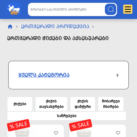
ᲔᲠᲗᲯᲔᲠᲐᲓᲘ ᲞᲠᲝᲓᲣᲥᲪᲘᲐ
Ერთჯერადი Ჭიქები Და Აქსესუარები
ᲧᲕᲔᲚᲐ ᲙᲐᲢᲔᲒᲝᲠᲘᲐ
ჭიქის
ჭიქის
მოსარევი
ჭიქები
თავსახურები
დამჭერი
ჩხირები
საწრუპები
% SALE
% SALE