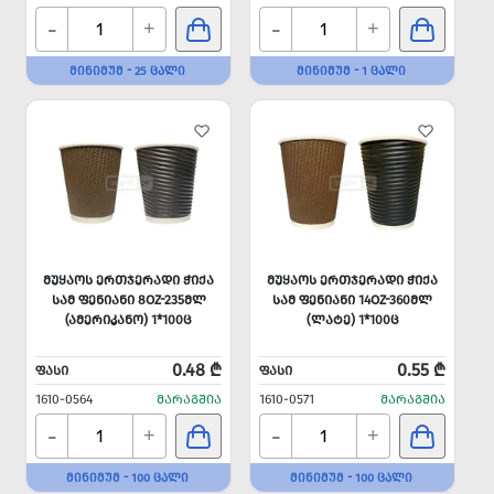
-
-
+
+
ᲛᲘᲜᲘᲛᲣᲛ - 25 ᲪᲐᲚᲘ
ᲛᲘᲜᲘᲛᲣᲛ - 1 ᲪᲐᲚᲘ
ᲛᲣᲧᲐᲝᲡ ᲔᲠᲗᲯᲔᲠᲐᲓᲘ ᲭᲘᲥᲐ
ᲛᲣᲧᲐᲝᲡ ᲔᲠᲗᲯᲔᲠᲐᲓᲘ ᲭᲘᲥᲐ
ᲡᲐᲛ ᲤᲔᲜᲘᲐᲜᲘ 8OZ-235ᲛᲚ
ᲡᲐᲛ ᲤᲔᲜᲘᲐᲜᲘ 14OZ-360ᲛᲚ
(ᲐᲛᲔᲠᲘᲙᲐᲜᲝ) 1*100Ც
(ᲚᲐᲢᲔ) 1*100Ც
0.48 ₾
0.55 ₾
ᲤᲐᲡᲘ
ᲤᲐᲡᲘ
1610-0564
ᲛᲐᲠᲐᲒᲨᲘᲐ
1610-0571
ᲛᲐᲠᲐᲒᲨᲘᲐ
-
-
+
+
ᲛᲘᲜᲘᲛᲣᲛ - 100 ᲪᲐᲚᲘ
ᲛᲘᲜᲘᲛᲣᲛ - 100 ᲪᲐᲚᲘ