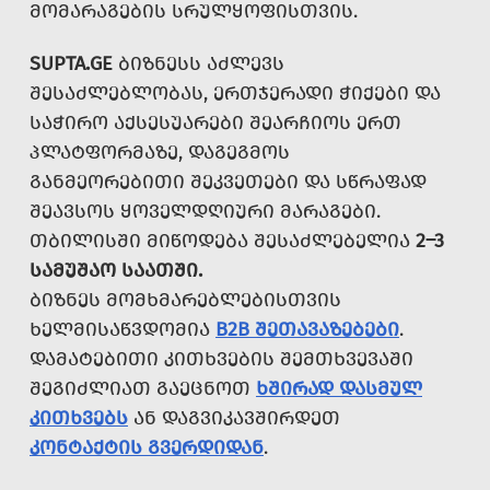
ᲛᲝᲛᲐᲠᲐᲒᲔᲑᲘᲡ ᲡᲠᲣᲚᲧᲝᲤᲘᲡᲗᲕᲘᲡ.
SUPTA.GE
ᲑᲘᲖᲜᲔᲡᲡ ᲐᲫᲚᲔᲕᲡ
ᲨᲔᲡᲐᲫᲚᲔᲑᲚᲝᲑᲐᲡ, ᲔᲠᲗᲯᲔᲠᲐᲓᲘ ᲭᲘᲥᲔᲑᲘ ᲓᲐ
ᲡᲐᲭᲘᲠᲝ ᲐᲥᲡᲔᲡᲣᲐᲠᲔᲑᲘ ᲨᲔᲐᲠᲩᲘᲝᲡ ᲔᲠᲗ
ᲞᲚᲐᲢᲤᲝᲠᲛᲐᲖᲔ, ᲓᲐᲒᲔᲒᲛᲝᲡ
ᲒᲐᲜᲛᲔᲝᲠᲔᲑᲘᲗᲘ ᲨᲔᲙᲕᲔᲗᲔᲑᲘ ᲓᲐ ᲡᲬᲠᲐᲤᲐᲓ
ᲨᲔᲐᲕᲡᲝᲡ ᲧᲝᲕᲔᲚᲓᲦᲘᲣᲠᲘ ᲛᲐᲠᲐᲒᲔᲑᲘ.
ᲗᲑᲘᲚᲘᲡᲨᲘ ᲛᲘᲬᲝᲓᲔᲑᲐ ᲨᲔᲡᲐᲫᲚᲔᲑᲔᲚᲘᲐ
2–3
ᲡᲐᲛᲣᲨᲐᲝ ᲡᲐᲐᲗᲨᲘ.
ᲑᲘᲖᲜᲔᲡ ᲛᲝᲛᲮᲛᲐᲠᲔᲑᲚᲔᲑᲘᲡᲗᲕᲘᲡ
ᲮᲔᲚᲛᲘᲡᲐᲬᲕᲓᲝᲛᲘᲐ
B2B ᲨᲔᲗᲐᲕᲐᲖᲔᲑᲔᲑᲘ
.
ᲓᲐᲛᲐᲢᲔᲑᲘᲗᲘ ᲙᲘᲗᲮᲕᲔᲑᲘᲡ ᲨᲔᲛᲗᲮᲕᲔᲕᲐᲨᲘ
ᲨᲔᲒᲘᲫᲚᲘᲐᲗ ᲒᲐᲔᲪᲜᲝᲗ
ᲮᲨᲘᲠᲐᲓ ᲓᲐᲡᲛᲣᲚ
ᲙᲘᲗᲮᲕᲔᲑᲡ
ᲐᲜ ᲓᲐᲒᲕᲘᲙᲐᲕᲨᲘᲠᲓᲔᲗ
ᲙᲝᲜᲢᲐᲥᲢᲘᲡ ᲒᲕᲔᲠᲓᲘᲓᲐᲜ
.