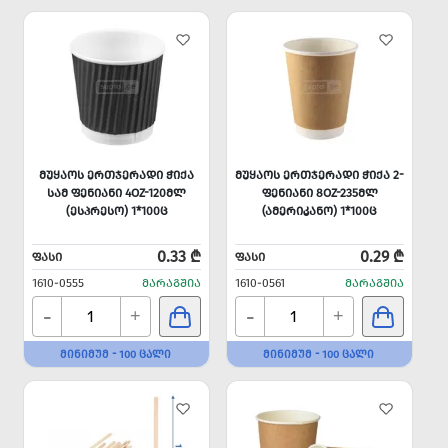
ᲛᲣᲧᲐᲝᲡ ᲔᲠᲗᲯᲔᲠᲐᲓᲘ ᲭᲘᲥᲐ
ᲛᲣᲧᲐᲝᲡ ᲔᲠᲗᲯᲔᲠᲐᲓᲘ ᲭᲘᲥᲐ 2-
ᲡᲐᲛ ᲤᲔᲜᲘᲐᲜᲘ 4OZ-120ᲛᲚ
ᲤᲔᲜᲘᲐᲜᲘ 8OZ-235ᲛᲚ
(ᲔᲡᲞᲠᲔᲡᲝ) 1*100Ც
(ᲐᲛᲔᲠᲘᲙᲐᲜᲝ) 1*100Ც
0.33 ₾
0.29 ₾
ᲤᲐᲡᲘ
ᲤᲐᲡᲘ
1610-0555
ᲛᲐᲠᲐᲒᲨᲘᲐ
1610-0561
ᲛᲐᲠᲐᲒᲨᲘᲐ
-
-
+
+
ᲛᲘᲜᲘᲛᲣᲛ - 100 ᲪᲐᲚᲘ
ᲛᲘᲜᲘᲛᲣᲛ - 100 ᲪᲐᲚᲘ