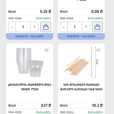
1*100Ც
0.25 ₾
0.08 ₾
ᲤᲐᲡᲘ
ᲤᲐᲡᲘ
1610-0568
ᲛᲐᲠᲐᲒᲨᲘᲐ
1610-0558
ᲛᲐᲠᲐᲒᲨᲘᲐ
-
-
+
+
ᲛᲘᲜᲘᲛᲣᲛ - 100 ᲪᲐᲚᲘ
ᲛᲘᲜᲘᲛᲣᲛ - 100 ᲪᲐᲚᲘ
ᲙᲠᲘᲡᲢᲐᲚᲘᲡ ᲗᲔᲠᲛᲣᲚᲘ ᲭᲘᲥᲐ
ᲮᲘᲡ ᲛᲝᲡᲐᲠᲔᲕᲘ ᲩᲮᲘᲠᲔᲑᲘ
180ᲒᲠ 1*25Ც
ᲛᲐᲦᲐᲚᲘ ᲮᲐᲠᲘᲡᲮᲘ 14ᲡᲛ 500Ც
0.17 ₾
10.3 ₾
ᲤᲐᲡᲘ
ᲤᲐᲡᲘ
1610-0578
ᲛᲐᲠᲐᲒᲨᲘᲐ
1610-0504
ᲛᲐᲠᲐᲒᲨᲘᲐ