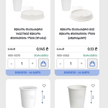
ᲛᲣᲧᲐᲝᲡ ᲗᲐᲕᲡᲐᲮᲣᲠᲘ
ᲛᲣᲧᲐᲝᲡ ᲗᲐᲕᲡᲐᲮᲣᲠᲘ 8OZ
14OZ/16OZ ᲛᲣᲧᲐᲝᲡ
ᲛᲣᲧᲐᲝᲡ ᲭᲘᲥᲘᲡᲗᲕᲘᲡ 1*50Ც
ᲭᲘᲥᲘᲡᲗᲕᲘᲡ 1*50Ც (ᲚᲐᲢᲔ)
(ᲐᲛᲔᲠᲘᲙᲐᲜᲝ)
0.145 ₾
0.13 ₾
0.16 ₾
0.14 ₾
1610-0570
ᲛᲐᲠᲐᲒᲨᲘᲐ
1610-0563
ᲛᲐᲠᲐᲒᲨᲘᲐ
-
-
+
+
ᲛᲘᲜᲘᲛᲣᲛ - 50 ᲪᲐᲚᲘ
ᲛᲘᲜᲘᲛᲣᲛ - 50 ᲪᲐᲚᲘ