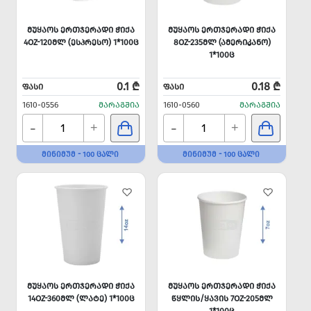
ᲛᲣᲧᲐᲝᲡ ᲔᲠᲗᲯᲔᲠᲐᲓᲘ ᲭᲘᲥᲐ
ᲛᲣᲧᲐᲝᲡ ᲔᲠᲗᲯᲔᲠᲐᲓᲘ ᲭᲘᲥᲐ
4OZ-120ᲛᲚ (ᲔᲡᲞᲠᲔᲡᲝ) 1*100Ც
8OZ-235ᲛᲚ (ᲐᲛᲔᲠᲘᲙᲐᲜᲝ)
1*100Ც
0.1 ₾
0.18 ₾
ᲤᲐᲡᲘ
ᲤᲐᲡᲘ
1610-0556
ᲛᲐᲠᲐᲒᲨᲘᲐ
1610-0560
ᲛᲐᲠᲐᲒᲨᲘᲐ
-
-
+
+
ᲛᲘᲜᲘᲛᲣᲛ - 100 ᲪᲐᲚᲘ
ᲛᲘᲜᲘᲛᲣᲛ - 100 ᲪᲐᲚᲘ
ᲛᲣᲧᲐᲝᲡ ᲔᲠᲗᲯᲔᲠᲐᲓᲘ ᲭᲘᲥᲐ
ᲛᲣᲧᲐᲝᲡ ᲔᲠᲗᲯᲔᲠᲐᲓᲘ ᲭᲘᲥᲐ
14OZ-360ᲛᲚ (ᲚᲐᲢᲔ) 1*100Ც
ᲬᲧᲚᲘᲡ/ᲧᲐᲕᲘᲡ 7OZ-205ᲛᲚ