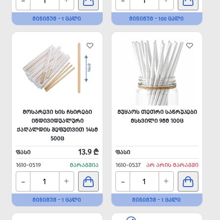
-
-
+
+
ᲛᲘᲜᲘᲛᲣᲛ - 1 ᲪᲐᲚᲘ
ᲛᲘᲜᲘᲛᲣᲛ - 100 ᲪᲐᲚᲘ
ᲛᲝᲡᲐᲠᲔᲕᲘ ᲮᲘᲡ ᲩᲮᲘᲠᲔᲑᲘ
ᲛᲣᲧᲐᲝᲡ ᲗᲔᲗᲠᲘ ᲡᲐᲬᲠᲣᲞᲔᲑᲘ
ᲘᲜᲓᲘᲕᲘᲓᲣᲐᲚᲣᲠᲘ
ᲛᲡᲮᲕᲘᲚᲘ 9ᲛᲛ 100Ც
ᲥᲐᲦᲐᲚᲓᲘᲡ ᲨᲔᲤᲣᲗᲕᲘᲗ 14ᲡᲛ
500Ც
13.9 ₾
ᲤᲐᲡᲘ
ᲤᲐᲡᲘ
1610-0519
ᲛᲐᲠᲐᲒᲨᲘᲐ
1610-0537
ᲐᲠ ᲐᲠᲘᲡ ᲛᲐᲠᲐᲒᲨᲘ
-
-
+
+
ᲛᲘᲜᲘᲛᲣᲛ - 1 ᲪᲐᲚᲘ
ᲛᲘᲜᲘᲛᲣᲛ - 1 ᲪᲐᲚᲘ