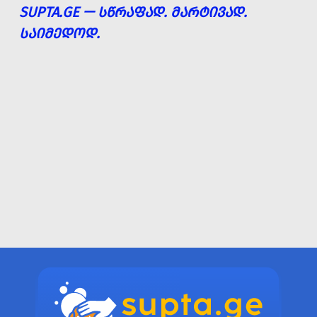
SUPTA.GE — ᲡᲬᲠᲐᲤᲐᲓ. ᲛᲐᲠᲢᲘᲕᲐᲓ.
ᲡᲐᲘᲛᲔᲓᲝᲓ.