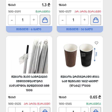
1.3 ₾
ᲤᲐᲡᲘ
ᲤᲐᲡᲘ
1610-0591
ᲛᲐᲠᲐᲒᲨᲘᲐ
1610-0577
ᲐᲠ ᲐᲠᲘᲡ ᲛᲐᲠᲐᲒᲨᲘ
-
-
+
+
ᲛᲘᲜᲘᲛᲣᲛ - 6 ᲪᲐᲚᲘ
ᲛᲘᲜᲘᲛᲣᲛ - 50 ᲪᲐᲚᲘ
ᲛᲣᲧᲐᲝᲡ ᲨᲐᲕᲘ ᲡᲐᲬᲠᲣᲞᲔᲑᲘ
ᲛᲣᲧᲐᲝᲡ ᲔᲠᲗᲯᲔᲠᲐᲓᲘ ᲭᲘᲥᲐ
ᲘᲜᲓᲘᲕᲘᲓᲣᲐᲚᲣᲠᲘ
ᲡᲐᲛ ᲤᲔᲜᲘᲐᲜᲘ 16OZ-460ᲛᲚ
ᲥᲐᲦᲐᲚᲓᲘᲡ ᲨᲔᲤᲣᲗᲕᲘᲗ 8ᲛᲛ
(ᲚᲐᲢᲔ) 1*100Ც
100Ც
0.65 ₾
ᲤᲐᲡᲘ
ᲤᲐᲡᲘ
1610-0535
ᲐᲠ ᲐᲠᲘᲡ ᲛᲐᲠᲐᲒᲨᲘ
1610-0565
ᲛᲐᲠᲐᲒᲨᲘᲐ