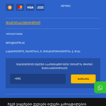
ᲕᲚᲝᲒᲘ
ᲓᲐᲒᲕᲘᲙᲐᲕᲨᲘᲠᲓᲘᲗ
+995322110626
INFO@SUPTA.GE
ᲡᲐᲥᲐᲠᲗᲕᲔᲚᲝ, ᲗᲑᲘᲚᲘᲡᲘ, Მ. ᲬᲘᲜᲐᲛᲫᲦᲕᲠᲘᲨᲕᲘᲚᲘᲡ Ქ. N162
ᲓᲐᲒᲕᲘᲢᲝᲕᲔᲗ ᲗᲥᲕᲔᲜᲘ ᲡᲐᲙᲝᲜᲢᲐᲥᲢᲝ ᲩᲕᲔᲜ ᲣᲛᲝᲙᲚᲔᲡ ᲓᲠᲝᲨᲘ
ᲓᲐᲒᲘᲙᲐᲕᲨᲘᲠᲓᲔᲑᲘᲗ
ᲒᲐᲒᲖᲐᲕᲜᲐ
ჩვენ ვიყენებთ ქუქიებს თქვენი გამოცდილების