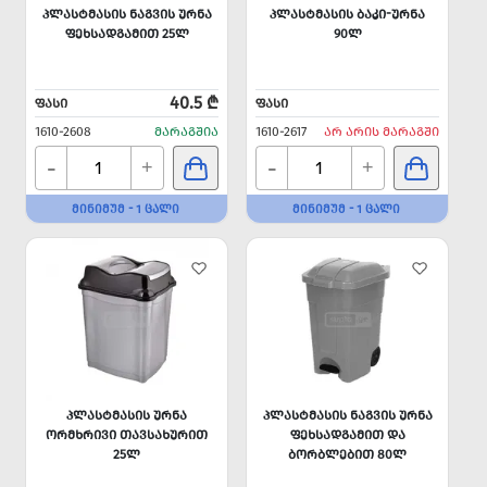
ᲞᲚᲐᲡᲢᲛᲐᲡᲘᲡ ᲜᲐᲒᲕᲘᲡ ᲣᲠᲜᲐ
ᲞᲚᲐᲡᲢᲛᲐᲡᲘᲡ ᲑᲐᲙᲘ-ᲣᲠᲜᲐ
ᲤᲔᲮᲡᲐᲓᲒᲐᲛᲘᲗ 25Ლ
90Ლ
40.5 ₾
ᲤᲐᲡᲘ
ᲤᲐᲡᲘ
1610-2608
ᲛᲐᲠᲐᲒᲨᲘᲐ
1610-2617
ᲐᲠ ᲐᲠᲘᲡ ᲛᲐᲠᲐᲒᲨᲘ
-
-
+
+
ᲛᲘᲜᲘᲛᲣᲛ - 1 ᲪᲐᲚᲘ
ᲛᲘᲜᲘᲛᲣᲛ - 1 ᲪᲐᲚᲘ
ᲞᲚᲐᲡᲢᲛᲐᲡᲘᲡ ᲣᲠᲜᲐ
ᲞᲚᲐᲡᲢᲛᲐᲡᲘᲡ ᲜᲐᲒᲕᲘᲡ ᲣᲠᲜᲐ
ᲝᲠᲛᲮᲠᲘᲕᲘ ᲗᲐᲕᲡᲐᲮᲣᲠᲘᲗ
ᲤᲔᲮᲡᲐᲓᲒᲐᲛᲘᲗ ᲓᲐ
25Ლ
ᲑᲝᲠᲑᲚᲔᲑᲘᲗ 80Ლ