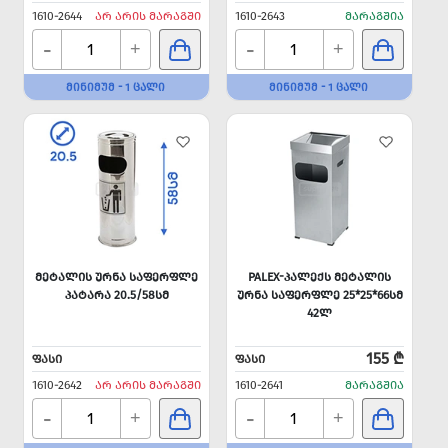
1610-2644
ᲐᲠ ᲐᲠᲘᲡ ᲛᲐᲠᲐᲒᲨᲘ
1610-2643
ᲛᲐᲠᲐᲒᲨᲘᲐ
-
-
+
+
ᲛᲘᲜᲘᲛᲣᲛ - 1 ᲪᲐᲚᲘ
ᲛᲘᲜᲘᲛᲣᲛ - 1 ᲪᲐᲚᲘ
ᲛᲔᲢᲐᲚᲘᲡ ᲣᲠᲜᲐ ᲡᲐᲤᲔᲠᲤᲚᲔ
PALEX-ᲞᲐᲚᲔᲥᲡ ᲛᲔᲢᲐᲚᲘᲡ
ᲞᲐᲢᲐᲠᲐ 20.5/58ᲡᲛ
ᲣᲠᲜᲐ ᲡᲐᲤᲔᲠᲤᲚᲔ 25*25*66ᲡᲛ
42Ლ
155 ₾
ᲤᲐᲡᲘ
ᲤᲐᲡᲘ
1610-2642
ᲐᲠ ᲐᲠᲘᲡ ᲛᲐᲠᲐᲒᲨᲘ
1610-2641
ᲛᲐᲠᲐᲒᲨᲘᲐ
-
-
+
+