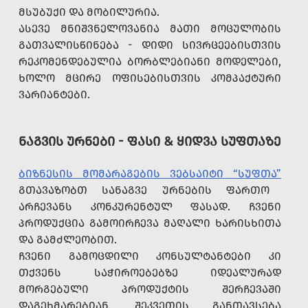
ᲛᲡᲣᲑᲣᲥᲘ ᲓᲐ ᲛᲝᲑᲘᲚᲣᲠᲘᲐ.
ᲐᲡᲔᲕᲔ ᲛᲜᲘᲨᲕᲜᲔᲚᲝᲕᲐᲜᲘᲐ ᲛᲐᲗᲘ ᲛᲝᲪᲣᲚᲝᲑᲘᲡ
ᲒᲐᲗᲕᲐᲚᲘᲡᲬᲘᲜᲔᲑᲐ - ᲓᲘᲓᲘ ᲡᲘᲕᲠᲪᲔᲔᲑᲘᲡᲗᲕᲘᲡ
ᲠᲔᲙᲝᲛᲔᲜᲓᲔᲑᲣᲚᲘᲐ ᲑᲝᲠᲑᲚᲔᲑᲘᲐᲜᲘ ᲛᲝᲓᲔᲚᲔᲑᲘ,
ᲮᲝᲚᲝ ᲛᲪᲘᲠᲔ ᲝᲤᲘᲡᲔᲑᲘᲡᲗᲕᲘᲡ ᲙᲝᲛᲞᲐᲥᲢᲣᲠᲘ
ᲕᲐᲠᲘᲐᲜᲢᲔᲑᲘ.
ᲜᲐᲒᲕᲘᲡ ᲣᲠᲜᲔᲑᲘ - ᲤᲐᲡᲘ & ᲧᲘᲓᲕᲐ ᲡᲣᲤᲗᲐᲖᲔ
ᲑᲘᲖᲜᲔᲡᲘᲡ ᲛᲝᲛᲐᲠᲐᲒᲔᲑᲘᲡ ᲕᲔᲑᲡᲐᲘᲢᲘ “ᲡᲣᲤᲗᲐ”
ᲒᲗᲐᲕᲐᲖᲝᲑᲗ ᲡᲐᲜᲐᲒᲕᲔ ᲣᲠᲜᲔᲑᲘᲡ ᲤᲐᲠᲗᲝ
ᲐᲠᲩᲔᲕᲐᲜᲡ ᲙᲝᲜᲙᲣᲠᲔᲜᲢᲣᲚ ᲤᲐᲡᲐᲓ. ᲩᲕᲔᲜᲘ
ᲞᲠᲝᲓᲣᲥᲪᲘᲐ ᲒᲐᲛᲝᲘᲠᲩᲔᲕᲐ ᲛᲐᲦᲐᲚᲘ ᲮᲐᲠᲘᲡᲮᲘᲗᲐ
ᲓᲐ ᲒᲐᲛᲫᲚᲔᲝᲑᲘᲗ.
ᲩᲕᲔᲜᲘ ᲒᲐᲛᲝᲪᲓᲘᲚᲘ ᲙᲝᲜᲡᲣᲚᲢᲐᲜᲢᲔᲑᲘ ᲙᲘ
ᲗᲥᲕᲔᲜᲡ ᲡᲐᲭᲘᲠᲝᲔᲑᲔᲑᲖᲔ ᲘᲓᲔᲐᲚᲣᲠᲐᲓ
ᲛᲝᲠᲒᲔᲑᲣᲚᲘ ᲞᲠᲝᲓᲣᲥᲢᲘᲡ ᲨᲔᲠᲩᲔᲕᲐᲨᲘ
ᲓᲐᲒᲔᲮᲛᲐᲠᲔᲑᲘᲐᲜ. ᲨᲔᲙᲕᲔᲗᲘᲡ ᲒᲐᲜᲗᲐᲕᲡᲔᲑᲐ