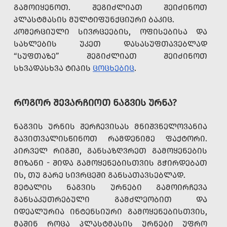
ᲒᲐᲛᲝᲘᲧᲔᲜᲝᲗ. ᲨᲔᲒᲘᲫᲚᲘᲐᲗ ᲨᲔᲘᲫᲘᲜᲝᲗ
ᲞᲚᲐᲡᲢᲛᲐᲡᲘᲡ ᲛᲣᲚᲢᲘᲤᲣᲜᲥᲪᲘᲣᲠᲘ ᲑᲐᲙᲘᲪ.
ᲙᲝᲛᲔᲠᲪᲘᲣᲚᲘ ᲡᲘᲕᲠᲪᲔᲔᲑᲘᲡ, ᲝᲤᲘᲡᲔᲑᲘᲡᲐ ᲓᲐ
ᲡᲐᲮᲚᲔᲑᲘᲡ ᲣᲙᲔᲗ ᲓᲐᲡᲐᲡᲣᲤᲗᲐᲕᲔᲑᲚᲐᲓ
“ᲡᲣᲤᲗᲐᲖᲔ” ᲨᲔᲒᲘᲫᲚᲘᲐᲗ ᲨᲔᲘᲫᲘᲜᲝᲗ
ᲡᲮᲕᲐᲓᲐᲡᲮᲕᲐ ᲢᲘᲞᲘᲡ
ᲪᲝᲪᲮᲔᲑᲘᲪ
.
ᲠᲝᲒᲝᲠ ᲨᲔᲕᲐᲠᲩᲘᲝᲗ ᲜᲐᲒᲕᲘᲡ ᲣᲠᲜᲐ?
ᲜᲐᲒᲕᲘᲡ ᲣᲠᲜᲘᲡ ᲨᲔᲠᲩᲔᲕᲘᲡᲐᲡ ᲛᲜᲘᲨᲕᲜᲔᲚᲝᲕᲐᲜᲘᲐ
ᲒᲐᲕᲘᲗᲕᲐᲚᲘᲡᲬᲘᲜᲝᲗ ᲠᲐᲛᲓᲔᲜᲘᲛᲔ ᲤᲐᲥᲢᲝᲠᲘ.
ᲞᲘᲠᲕᲔᲚ ᲠᲘᲒᲨᲘ, ᲒᲐᲜᲡᲐᲖᲦᲕᲠᲔᲗ ᲒᲐᲛᲝᲧᲔᲜᲔᲑᲘᲡ
ᲛᲘᲖᲐᲜᲘ - ᲨᲘᲓᲐ ᲒᲐᲛᲝᲧᲔᲜᲔᲑᲘᲡᲗᲕᲘᲡ ᲒᲭᲘᲠᲓᲔᲑᲐᲗ
ᲘᲡ, ᲗᲣ ᲒᲐᲠᲔ ᲡᲘᲕᲠᲪᲔᲨᲘ ᲒᲐᲜᲡᲐᲗᲐᲕᲡᲔᲑᲚᲐᲓ.
ᲛᲔᲢᲐᲚᲘᲡ ᲜᲐᲒᲕᲘᲡ ᲣᲠᲜᲔᲑᲘ ᲒᲐᲛᲝᲘᲠᲩᲔᲕᲐ
ᲒᲐᲜᲡᲐᲙᲣᲗᲠᲔᲑᲣᲚᲘ ᲒᲐᲛᲫᲚᲔᲝᲑᲘᲗ ᲓᲐ
ᲘᲓᲔᲐᲚᲣᲠᲘᲐ ᲘᲜᲢᲔᲜᲡᲘᲣᲠᲘ ᲒᲐᲛᲝᲧᲔᲜᲔᲑᲘᲡᲗᲕᲘᲡ,
ᲛᲐᲨᲘᲜ ᲠᲝᲪᲐ ᲞᲚᲐᲡᲢᲛᲐᲡᲘᲡ ᲣᲠᲜᲔᲑᲘ ᲣᲤᲠᲝ