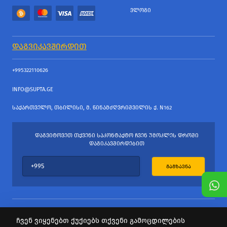
ᲕᲚᲝᲒᲘ
ᲓᲐᲒᲕᲘᲙᲐᲕᲨᲘᲠᲓᲘᲗ
+995322110626
INFO@SUPTA.GE
ᲡᲐᲥᲐᲠᲗᲕᲔᲚᲝ, ᲗᲑᲘᲚᲘᲡᲘ, Მ. ᲬᲘᲜᲐᲛᲫᲦᲕᲠᲘᲨᲕᲘᲚᲘᲡ Ქ. N162
ᲓᲐᲒᲕᲘᲢᲝᲕᲔᲗ ᲗᲥᲕᲔᲜᲘ ᲡᲐᲙᲝᲜᲢᲐᲥᲢᲝ ᲩᲕᲔᲜ ᲣᲛᲝᲙᲚᲔᲡ ᲓᲠᲝᲨᲘ
ᲓᲐᲒᲘᲙᲐᲕᲨᲘᲠᲓᲔᲑᲘᲗ
ᲒᲐᲒᲖᲐᲕᲜᲐ
ჩვენ ვიყენებთ ქუქიებს თქვენი გამოცდილების