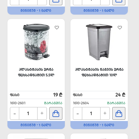
ᲛᲘᲜᲘᲛᲣᲛ - 1 ᲪᲐᲚᲘ
ᲛᲘᲜᲘᲛᲣᲛ - 1 ᲪᲐᲚᲘ
ᲞᲚᲐᲡᲢᲛᲐᲡᲘᲡ ᲣᲠᲜᲐ
ᲞᲚᲐᲡᲢᲛᲐᲡᲘᲡ ᲜᲐᲒᲕᲘᲡ ᲣᲠᲜᲐ
ᲤᲔᲮᲡᲐᲓᲒᲐᲛᲘᲗ 5.5Ლ
ᲤᲔᲮᲡᲐᲓᲒᲐᲛᲘᲗ 10Ლ
19 ₾
24 ₾
ᲤᲐᲡᲘ
ᲤᲐᲡᲘ
1610-2601
ᲛᲐᲠᲐᲒᲨᲘᲐ
1610-2604
ᲛᲐᲠᲐᲒᲨᲘᲐ
-
-
+
+
ᲛᲘᲜᲘᲛᲣᲛ - 1 ᲪᲐᲚᲘ
ᲛᲘᲜᲘᲛᲣᲛ - 1 ᲪᲐᲚᲘ