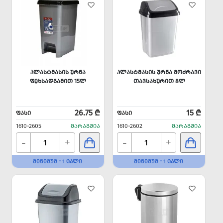
ᲞᲚᲐᲡᲢᲛᲐᲡᲘᲡ ᲣᲠᲜᲐ
ᲞᲚᲐᲡᲢᲛᲐᲡᲘᲡ ᲣᲠᲜᲐ ᲛᲝᲫᲠᲐᲕᲘ
ᲤᲔᲮᲡᲐᲓᲒᲐᲛᲘᲗ 15Ლ
ᲗᲐᲕᲡᲐᲮᲣᲠᲘᲗ 8Ლ
26.75 ₾
15 ₾
ᲤᲐᲡᲘ
ᲤᲐᲡᲘ
1610-2605
ᲛᲐᲠᲐᲒᲨᲘᲐ
1610-2602
ᲛᲐᲠᲐᲒᲨᲘᲐ
-
-
+
+
ᲛᲘᲜᲘᲛᲣᲛ - 1 ᲪᲐᲚᲘ
ᲛᲘᲜᲘᲛᲣᲛ - 1 ᲪᲐᲚᲘ