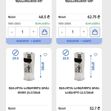
ᲤᲔᲮᲡᲐᲓᲒᲐᲛᲘᲗ 8Ლ
ᲤᲔᲮᲡᲐᲓᲒᲐᲛᲘᲗ 16Ლ
48.5 ₾
62.75 ₾
ᲤᲐᲡᲘ
ᲤᲐᲡᲘ
1610-2603
ᲛᲐᲠᲐᲒᲨᲘᲐ
1610-2606
ᲛᲐᲠᲐᲒᲨᲘᲐ
-
-
+
+
ᲛᲘᲜᲘᲛᲣᲛ - 1 ᲪᲐᲚᲘ
ᲛᲘᲜᲘᲛᲣᲛ - 1 ᲪᲐᲚᲘ
ᲛᲔᲢᲐᲚᲘᲡ ᲡᲐᲤᲔᲠᲤᲚᲔ ᲣᲠᲜᲐ
ᲛᲔᲢᲐᲚᲘᲡ ᲡᲐᲤᲔᲠᲤᲚᲔ ᲣᲠᲜᲐ
ᲓᲘᲓᲘ 25.5/58ᲡᲛ
ᲡᲐᲨᲣᲐᲚᲝ 22.5/58ᲡᲛ
52.7 ₾
ᲤᲐᲡᲘ
ᲤᲐᲡᲘ