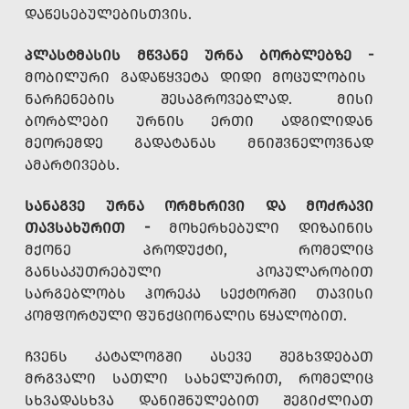
ᲓᲐᲬᲔᲡᲔᲑᲣᲚᲔᲑᲘᲡᲗᲕᲘᲡ.
ᲞᲚᲐᲡᲢᲛᲐᲡᲘᲡ ᲛᲬᲕᲐᲜᲔ ᲣᲠᲜᲐ ᲑᲝᲠᲑᲚᲔᲑᲖᲔ -
ᲛᲝᲑᲘᲚᲣᲠᲘ ᲒᲐᲓᲐᲬᲧᲕᲔᲢᲐ ᲓᲘᲓᲘ ᲛᲝᲪᲣᲚᲝᲑᲘᲡ
ᲜᲐᲠᲩᲔᲜᲔᲑᲘᲡ ᲨᲔᲡᲐᲒᲠᲝᲕᲔᲑᲚᲐᲓ. ᲛᲘᲡᲘ
ᲑᲝᲠᲑᲚᲔᲑᲘ ᲣᲠᲜᲘᲡ ᲔᲠᲗᲘ ᲐᲓᲒᲘᲚᲘᲓᲐᲜ
ᲛᲔᲝᲠᲔᲛᲓᲔ ᲒᲐᲓᲐᲢᲐᲜᲐᲡ ᲛᲜᲘᲨᲕᲜᲔᲚᲝᲕᲜᲐᲓ
ᲐᲛᲐᲠᲢᲘᲕᲔᲑᲡ.
ᲡᲐᲜᲐᲒᲕᲔ ᲣᲠᲜᲐ ᲝᲠᲛᲮᲠᲘᲕᲘ ᲓᲐ ᲛᲝᲫᲠᲐᲕᲘ
ᲗᲐᲕᲡᲐᲮᲣᲠᲘᲗ -
ᲛᲝᲮᲔᲠᲮᲔᲑᲣᲚᲘ ᲓᲘᲖᲐᲘᲜᲘᲡ
ᲛᲥᲝᲜᲔ ᲞᲠᲝᲓᲣᲥᲢᲘ, ᲠᲝᲛᲔᲚᲘᲪ
ᲒᲐᲜᲡᲐᲙᲣᲗᲠᲔᲑᲣᲚᲘ ᲞᲝᲞᲣᲚᲐᲠᲝᲑᲘᲗ
ᲡᲐᲠᲒᲔᲑᲚᲝᲑᲡ ᲰᲝᲠᲔᲙᲐ ᲡᲔᲥᲢᲝᲠᲨᲘ ᲗᲐᲕᲘᲡᲘ
ᲙᲝᲛᲤᲝᲠᲢᲣᲚᲘ ᲤᲣᲜᲥᲪᲘᲝᲜᲐᲚᲘᲡ ᲬᲧᲐᲚᲝᲑᲘᲗ.
ᲩᲕᲔᲜᲡ ᲙᲐᲢᲐᲚᲝᲒᲨᲘ ᲐᲡᲔᲕᲔ ᲨᲔᲒᲮᲕᲓᲔᲑᲐᲗ
ᲛᲠᲒᲕᲐᲚᲘ ᲡᲐᲗᲚᲘ ᲡᲐᲮᲔᲚᲣᲠᲘᲗ, ᲠᲝᲛᲔᲚᲘᲪ
ᲡᲮᲕᲐᲓᲐᲡᲮᲕᲐ ᲓᲐᲜᲘᲨᲜᲣᲚᲔᲑᲘᲗ ᲨᲔᲒᲘᲫᲚᲘᲐᲗ