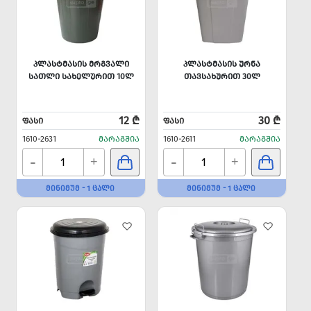
ᲞᲚᲐᲡᲢᲛᲐᲡᲘᲡ ᲛᲠᲒᲕᲐᲚᲘ
ᲞᲚᲐᲡᲢᲛᲐᲡᲘᲡ ᲣᲠᲜᲐ
ᲡᲐᲗᲚᲘ ᲡᲐᲮᲔᲚᲣᲠᲘᲗ 10Ლ
ᲗᲐᲕᲡᲐᲮᲣᲠᲘᲗ 30Ლ
12 ₾
30 ₾
ᲤᲐᲡᲘ
ᲤᲐᲡᲘ
1610-2631
ᲛᲐᲠᲐᲒᲨᲘᲐ
1610-2611
ᲛᲐᲠᲐᲒᲨᲘᲐ
-
-
+
+
ᲛᲘᲜᲘᲛᲣᲛ - 1 ᲪᲐᲚᲘ
ᲛᲘᲜᲘᲛᲣᲛ - 1 ᲪᲐᲚᲘ