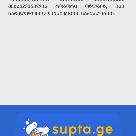
ᲨᲔᲡᲐᲫᲚᲔᲑᲔᲚᲘᲐ ᲠᲝᲒᲝᲠᲪ ᲝᲜᲚᲐᲘᲜ, ᲘᲡᲔ
ᲡᲐᲢᲔᲚᲔᲤᲝᲜᲝ ᲙᲝᲛᲣᲜᲘᲙᲐᲪᲘᲘᲡ ᲡᲐᲨᲣᲐᲚᲔᲑᲘᲗ.