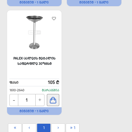
ᲛᲘᲜᲘᲛᲣᲛ - 1 ᲪᲐᲚᲘ
ᲛᲘᲜᲘᲛᲣᲛ - 1 ᲪᲐᲚᲘ
PALEX-ᲞᲐᲚᲔᲥᲡ ᲛᲔᲢᲐᲚᲘᲡ
ᲡᲐᲤᲔᲠᲤᲚᲔ 30*66ᲡᲛ
105 ₾
ᲤᲐᲡᲘ
1610-2640
ᲛᲐᲠᲐᲒᲨᲘᲐ
-
+
ᲛᲘᲜᲘᲛᲣᲛ - 1 ᲪᲐᲚᲘ
«
‹
1
›
» 1