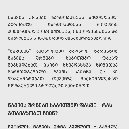
ᲜᲐᲒᲕᲘᲡ ᲣᲠᲜᲔᲑᲘ ᲬᲐᲠᲛᲝᲐᲓᲒᲔᲜᲡ ᲐᲣᲪᲘᲚᲔᲑᲔᲚ
ᲐᲢᲠᲘᲑᲣᲢᲡ ᲬᲐᲠᲛᲝᲐᲓᲒᲔᲜᲡ ᲠᲝᲒᲝᲠᲪ
ᲙᲝᲛᲔᲠᲪᲘᲣᲚᲘ ᲝᲑᲘᲔᲥᲢᲔᲑᲘᲡ, ᲘᲡᲔ ᲝᲤᲘᲡᲔᲑᲘᲡᲐ ᲓᲐ
ᲡᲐᲮᲚᲔᲑᲘᲡ ᲡᲘᲡᲣᲤᲗᲐᲕᲘᲡ ᲨᲔᲡᲐᲜᲐᲠᲩᲣᲜᲔᲑᲚᲐᲓ.
“ᲡᲣᲤᲗᲐᲡ” ᲙᲐᲢᲐᲚᲝᲒᲨᲘ ᲛᲐᲦᲐᲚᲘ ᲮᲐᲠᲘᲡᲮᲘᲡ
ᲜᲐᲒᲕᲘᲡ ᲣᲠᲜᲔᲑᲘ ᲡᲐᲑᲘᲗᲣᲛᲝ ᲤᲐᲡᲐᲓ
ᲨᲔᲒᲮᲕᲓᲔᲑᲐᲗ. ᲘᲡᲘᲜᲘ ᲡᲮᲕᲐᲓᲐᲡᲮᲕᲐ ᲖᲝᲛᲘᲗᲐᲐ
ᲬᲐᲠᲛᲝᲓᲒᲔᲜᲘᲚᲘ ᲩᲕᲔᲜᲡ ᲡᲐᲘᲢᲖᲔ, ᲔᲡ ᲙᲘ
ᲓᲐᲒᲔᲮᲛᲐᲠᲔᲑᲐᲗ ᲗᲥᲕᲔᲜᲖᲔ ᲛᲐᲥᲡᲘᲛᲐᲚᲣᲠᲐᲓ
ᲛᲝᲠᲒᲔᲑᲣᲚᲘ ᲞᲠᲝᲓᲣᲥᲢᲘ ᲨᲔᲘᲫᲘᲜᲝᲗ.
ᲜᲐᲒᲕᲘᲡ ᲣᲠᲜᲔᲑᲘ ᲡᲐᲑᲘᲗᲣᲛᲝ ᲤᲐᲡᲨᲘ - ᲠᲐᲡ
ᲒᲗᲐᲕᲐᲖᲝᲑᲗ ᲩᲕᲔᲜ?
ᲛᲔᲢᲐᲚᲘᲡ ᲜᲐᲒᲕᲘᲡ ᲣᲠᲜᲐ ᲞᲔᲓᲚᲘᲗ -
ᲒᲐᲛᲫᲚᲔ