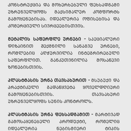
ᲙᲝᲜᲡᲢᲠᲣᲥᲪᲘᲐ ᲓᲐ ᲛᲝᲮᲔᲠᲮᲔᲑᲣᲚᲘ ᲤᲔᲮᲡᲐᲓᲒᲐᲛᲘ
ᲣᲖᲠᲣᲜᲕᲔᲚᲧᲝᲤᲡ ᲛᲐᲥᲡᲘᲛᲐᲚᲣᲠ ᲙᲝᲛᲤᲝᲠᲢᲡ
ᲒᲐᲛᲝᲧᲔᲜᲔᲑᲘᲡᲐᲡ. ᲘᲓᲔᲐᲚᲣᲠᲘᲐ ᲝᲤᲘᲡᲔᲑᲘᲡᲐ ᲓᲐ
ᲙᲝᲛᲔᲠᲪᲘᲣᲚᲘ ᲡᲘᲕᲠᲪᲔᲔᲑᲘᲡᲗᲕᲘᲡ.
ᲛᲔᲢᲐᲚᲘᲡ ᲡᲐᲤᲔᲠᲤᲚᲔ ᲣᲠᲜᲔᲑᲘ -
ᲡᲞᲔᲪᲘᲐᲚᲣᲠᲘ
ᲓᲘᲖᲐᲘᲜᲘᲗ ᲨᲔᲥᲛᲜᲘᲚᲘ ᲡᲐᲜᲐᲒᲕᲔ ᲣᲠᲜᲔᲑᲘ,
ᲠᲝᲛᲚᲔᲑᲘᲪ ᲐᲦᲭᲣᲠᲕᲘᲚᲘᲐ ᲘᲜᲢᲔᲒᲠᲘᲠᲔᲑᲣᲚᲘ
ᲡᲐᲤᲔᲠᲤᲚᲘᲗ. ᲒᲐᲜᲙᲣᲗᲕᲜᲘᲚᲘᲐ ᲛᲝᲡᲐᲬᲔᲕᲘ
ᲖᲝᲜᲔᲑᲘᲡᲗᲕᲘᲡ.
ᲞᲚᲐᲡᲢᲛᲐᲡᲘᲡ ᲣᲠᲜᲐ ᲗᲐᲕᲡᲐᲮᲣᲠᲘᲗ -
ᲛᲡᲣᲑᲣᲥᲘ ᲓᲐ
ᲞᲠᲐᲥᲢᲘᲙᲣᲚᲘ ᲒᲐᲓᲐᲬᲧᲕᲔᲢᲐ ᲧᲝᲕᲔᲚᲓᲦᲘᲣᲠᲘ
ᲒᲐᲛᲝᲧᲔᲜᲔᲑᲘᲡᲗᲕᲘᲡ. ᲗᲐᲕᲡᲐᲮᲣᲠᲘ
ᲣᲖᲠᲣᲜᲕᲔᲚᲧᲝᲤᲡ ᲡᲣᲜᲘᲡ ᲙᲝᲜᲢᲠᲝᲚᲡ.
ᲞᲚᲐᲡᲢᲛᲐᲡᲘᲡ ᲣᲠᲜᲐ ᲤᲔᲮᲡᲐᲓᲒᲐᲛᲘᲗ -
ᲛᲐᲠᲢᲘᲕᲐᲓ
ᲒᲐᲛᲝᲡᲐᲧᲔᲜᲔᲑᲔᲚᲘ ᲞᲠᲝᲓᲣᲥᲢᲘ, ᲠᲝᲛᲔᲚᲘᲪ
ᲘᲓᲔᲐᲚᲣᲠᲘᲐ ᲜᲔᲑᲘᲡᲛᲘᲔᲠᲘ ᲢᲘᲞᲘᲡ