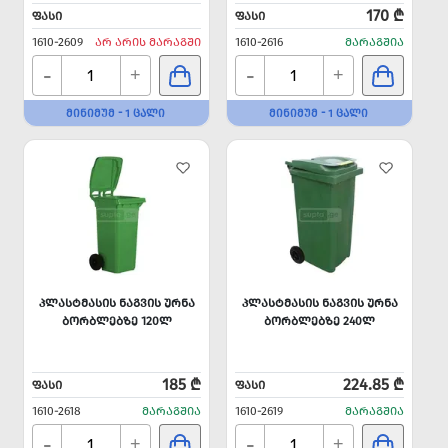
170 ₾
ᲤᲐᲡᲘ
ᲤᲐᲡᲘ
1610-2609
ᲐᲠ ᲐᲠᲘᲡ ᲛᲐᲠᲐᲒᲨᲘ
1610-2616
ᲛᲐᲠᲐᲒᲨᲘᲐ
-
-
+
+
ᲛᲘᲜᲘᲛᲣᲛ - 1 ᲪᲐᲚᲘ
ᲛᲘᲜᲘᲛᲣᲛ - 1 ᲪᲐᲚᲘ
ᲞᲚᲐᲡᲢᲛᲐᲡᲘᲡ ᲜᲐᲒᲕᲘᲡ ᲣᲠᲜᲐ
ᲞᲚᲐᲡᲢᲛᲐᲡᲘᲡ ᲜᲐᲒᲕᲘᲡ ᲣᲠᲜᲐ
ᲑᲝᲠᲑᲚᲔᲑᲖᲔ 120Ლ
ᲑᲝᲠᲑᲚᲔᲑᲖᲔ 240Ლ
185 ₾
224.85 ₾
ᲤᲐᲡᲘ
ᲤᲐᲡᲘ
1610-2618
ᲛᲐᲠᲐᲒᲨᲘᲐ
1610-2619
ᲛᲐᲠᲐᲒᲨᲘᲐ
-
-
+
+