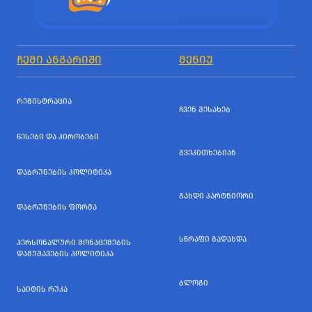
ᲩᲔᲛᲘ ᲐᲜᲒᲐᲠᲘᲨᲘ
ᲛᲔᲜᲘᲣ
ᲠᲔᲒᲘᲡᲢᲠᲐᲪᲘᲐ
ᲩᲕᲔᲜ ᲨᲔᲡᲐᲮᲔᲑ
ᲬᲔᲡᲔᲑᲘ ᲓᲐ ᲞᲘᲠᲝᲑᲔᲑᲘ
ᲒᲕᲔᲙᲘᲗᲮᲔᲑᲘᲐᲜ
ᲓᲐᲑᲠᲣᲜᲔᲑᲘᲡ ᲞᲝᲚᲘᲢᲘᲙᲐ
ᲒᲐᲮᲓᲘ ᲞᲐᲠᲢᲜᲘᲝᲠᲘ
ᲓᲐᲑᲠᲣᲜᲔᲑᲘᲡ ᲤᲝᲠᲛᲐ
ᲡᲬᲠᲐᲤᲘ ᲒᲐᲓᲐᲮᲓᲐ
ᲞᲔᲠᲡᲝᲜᲐᲚᲣᲠᲘ ᲛᲝᲜᲐᲪᲔᲛᲔᲑᲘᲡ
ᲓᲐᲛᲣᲨᲐᲕᲔᲑᲘᲡ ᲞᲝᲚᲘᲢᲘᲙᲐ
ᲑᲚᲝᲒᲘ
ᲡᲐᲘᲢᲘᲡ ᲠᲣᲙᲐ