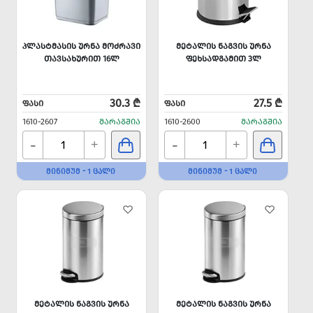
ᲞᲚᲐᲡᲢᲛᲐᲡᲘᲡ ᲣᲠᲜᲐ ᲛᲝᲫᲠᲐᲕᲘ
ᲛᲔᲢᲐᲚᲘᲡ ᲜᲐᲒᲕᲘᲡ ᲣᲠᲜᲐ
ᲗᲐᲕᲡᲐᲮᲣᲠᲘᲗ 16Ლ
ᲤᲔᲮᲡᲐᲓᲒᲐᲛᲘᲗ 3Ლ
30.3 ₾
27.5 ₾
ᲤᲐᲡᲘ
ᲤᲐᲡᲘ
1610-2607
ᲛᲐᲠᲐᲒᲨᲘᲐ
1610-2600
ᲛᲐᲠᲐᲒᲨᲘᲐ
-
-
+
+
ᲛᲘᲜᲘᲛᲣᲛ - 1 ᲪᲐᲚᲘ
ᲛᲘᲜᲘᲛᲣᲛ - 1 ᲪᲐᲚᲘ
ᲛᲔᲢᲐᲚᲘᲡ ᲜᲐᲒᲕᲘᲡ ᲣᲠᲜᲐ
ᲛᲔᲢᲐᲚᲘᲡ ᲜᲐᲒᲕᲘᲡ ᲣᲠᲜᲐ