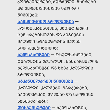
ᲙᲝᲜᲢᲔᲘᲜᲔᲠᲔᲑᲘ, ᲭᲣᲠᲭᲔᲚᲘ, ᲩᲮᲘᲠᲔᲑᲘ
ᲓᲐ ᲨᲔᲤᲣᲗᲕᲘᲡᲗᲕᲘᲡ ᲡᲐᲭᲘᲠᲝ
ᲜᲘᲕᲗᲔᲑᲘ;
ᲡᲐᲛᲔᲓᲘᲪᲘᲜᲝ ᲞᲠᲝᲓᲣᲥᲪᲘᲐ
—
ᲙᲚᲘᲜᲘᲙᲔᲑᲘᲡᲗᲕᲘᲡ, ᲔᲡᲗᲔᲢᲘᲙᲣᲠᲘ
ᲪᲔᲜᲢᲠᲔᲑᲘᲡᲗᲕᲘᲡ ᲓᲐ ᲰᲘᲒᲘᲔᲜᲘᲡ
ᲛᲐᲦᲐᲚᲘ ᲡᲢᲐᲜᲓᲐᲠᲢᲘᲡ ᲛᲥᲝᲜᲔ
ᲡᲘᲕᲠᲪᲔᲔᲑᲘᲡᲗᲕᲘᲡ;
ᲮᲔᲚᲡᲐᲮᲝᲪᲔᲑᲘ
— Z-ᲮᲔᲚᲡᲐᲮᲝᲪᲔᲑᲘ,
ᲢᲣᲐᲚᲔᲢᲘᲡ ᲥᲐᲦᲐᲚᲓᲘ, ᲡᲐᲛᲖᲐᲠᲔᲣᲚᲝᲡ
ᲮᲔᲚᲡᲐᲮᲝᲪᲔᲑᲘ ᲓᲐ ᲡᲮᲕᲐ ᲥᲐᲦᲐᲚᲓᲘᲡ
ᲞᲠᲝᲓᲣᲥᲪᲘᲐ;
ᲡᲐᲙᲐᲜᲪᲔᲚᲐᲠᲘᲝ ᲜᲘᲕᲗᲔᲑᲘ
—
ᲥᲐᲦᲐᲚᲓᲘ, ᲙᲐᲚᲛᲔᲑᲘ, ᲛᲐᲠᲙᲔᲠᲔᲑᲘ,
ᲑᲐᲘᲜᲓᲔᲠᲔᲑᲘ, ᲓᲐᲤᲔᲑᲘ ᲓᲐ ᲡᲐᲝᲤᲘᲡᲔ
ᲐᲥᲡᲔᲡᲣᲐᲠᲔᲑᲘ;
ᲓᲘᲡᲞᲔᲜᲡᲔᲠᲔᲑᲘ
— ᲮᲔᲚᲡᲐᲮᲝᲪᲘᲡ,