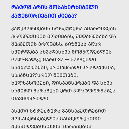
ᲠᲐᲢᲝᲛ ᲐᲠᲘᲡ ᲛᲝᲡᲐᲮᲔᲠᲮᲔᲑᲔᲚᲘ
ᲙᲐᲢᲔᲒᲝᲠᲘᲔᲑᲘᲗ ᲫᲘᲔᲑᲐ?
ᲙᲐᲢᲔᲒᲝᲠᲘᲔᲑᲘᲡ ᲡᲢᲠᲣᲥᲢᲣᲠᲐ ᲐᲛᲐᲠᲢᲘᲕᲔᲑᲡ
ᲞᲠᲝᲓᲣᲥᲪᲘᲘᲡ ᲛᲝᲫᲘᲔᲑᲐᲡ, ᲨᲔᲓᲐᲠᲔᲑᲐᲡᲐ ᲓᲐ
ᲨᲔᲙᲕᲔᲗᲘᲡ ᲞᲠᲝᲪᲔᲡᲡ. ᲑᲘᲖᲜᲔᲡᲡ ᲐᲦᲐᲠ
ᲡᲭᲘᲠᲓᲔᲑᲐ ᲡᲮᲕᲐᲓᲐᲡᲮᲕᲐ ᲛᲝᲛᲬᲝᲓᲔᲑᲚᲘᲡ
ᲪᲐᲚ-ᲪᲐᲚᲙᲔ ᲛᲐᲠᲗᲕᲐ — ᲡᲐᲬᲛᲔᲜᲓᲘ
ᲡᲐᲨᲣᲐᲚᲔᲑᲔᲑᲘ, ᲔᲠᲗᲯᲔᲠᲐᲓᲘ ᲞᲠᲝᲓᲣᲥᲪᲘᲐ,
ᲡᲐᲙᲐᲜᲪᲔᲚᲐᲠᲘᲝ ᲜᲘᲕᲗᲔᲑᲘ,
ᲮᲔᲚᲡᲐᲮᲝᲪᲔᲑᲘ, ᲓᲘᲡᲞᲔᲜᲡᲔᲠᲔᲑᲘ ᲓᲐ ᲡᲮᲕᲐ
ᲡᲐᲭᲘᲠᲝ ᲛᲐᲠᲐᲒᲔᲑᲘ ᲔᲠᲗ ᲞᲚᲐᲢᲤᲝᲠᲛᲐᲖᲔᲐ
ᲗᲐᲕᲛᲝᲧᲠᲘᲚᲘ.
ᲐᲡᲔᲗᲘ ᲡᲢᲠᲣᲥᲢᲣᲠᲐ ᲒᲐᲜᲡᲐᲙᲣᲗᲠᲔᲑᲘᲗ
ᲛᲝᲡᲐᲮᲔᲠᲮᲔᲑᲔᲚᲘᲐ ᲒᲐᲜᲛᲔᲝᲠᲔᲑᲘᲗᲘ
ᲨᲔᲡᲧᲘᲓᲕᲔᲑᲘᲡᲗᲕᲘᲡ, ᲛᲐᲠᲐᲒᲔᲑᲘᲡ