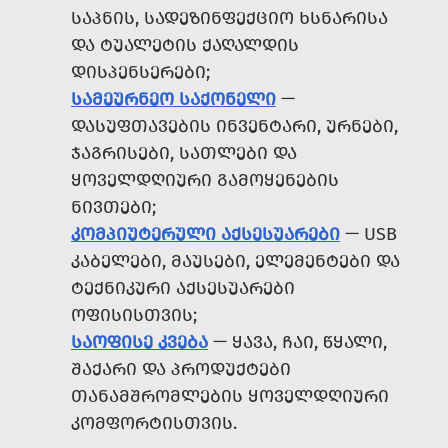
ᲡᲐᲞᲜᲘᲡ, ᲡᲐᲓᲔᲖᲘᲜᲤᲔᲥᲪᲘᲝ ᲮᲡᲜᲐᲠᲘᲡᲐ
ᲓᲐ ᲢᲣᲐᲚᲔᲢᲘᲡ ᲥᲐᲦᲐᲚᲓᲘᲡ
ᲓᲘᲡᲞᲔᲜᲡᲔᲠᲔᲑᲘ;
ᲡᲐᲛᲔᲣᲠᲜᲔᲝ ᲡᲐᲥᲝᲜᲔᲚᲘ
—
ᲓᲐᲡᲣᲤᲗᲐᲕᲔᲑᲘᲡ ᲘᲜᲕᲔᲜᲢᲐᲠᲘ, ᲣᲠᲜᲔᲑᲘ,
ᲯᲐᲒᲠᲘᲡᲔᲑᲘ, ᲡᲐᲗᲚᲔᲑᲘ ᲓᲐ
ᲧᲝᲕᲔᲚᲓᲦᲘᲣᲠᲘ ᲒᲐᲛᲝᲧᲔᲜᲔᲑᲘᲡ
ᲜᲘᲕᲗᲔᲑᲘ;
ᲙᲝᲛᲞᲘᲣᲢᲔᲠᲣᲚᲘ ᲐᲥᲡᲔᲡᲣᲐᲠᲔᲑᲘ
— USB
ᲙᲐᲑᲔᲚᲔᲑᲘ, ᲛᲐᲣᲡᲔᲑᲘ, ᲔᲚᲔᲛᲔᲜᲢᲔᲑᲘ ᲓᲐ
ᲢᲔᲥᲜᲘᲙᲣᲠᲘ ᲐᲥᲡᲔᲡᲣᲐᲠᲔᲑᲘ
ᲝᲤᲘᲡᲘᲡᲗᲕᲘᲡ;
ᲡᲐᲝᲤᲘᲡᲔ ᲙᲕᲔᲑᲐ
— ᲧᲐᲕᲐ, ᲩᲐᲘ, ᲬᲧᲐᲚᲘ,
ᲨᲐᲥᲐᲠᲘ ᲓᲐ ᲞᲠᲝᲓᲣᲥᲢᲔᲑᲘ
ᲗᲐᲜᲐᲛᲨᲠᲝᲛᲚᲔᲑᲘᲡ ᲧᲝᲕᲔᲚᲓᲦᲘᲣᲠᲘ
ᲙᲝᲛᲤᲝᲠᲢᲘᲡᲗᲕᲘᲡ.