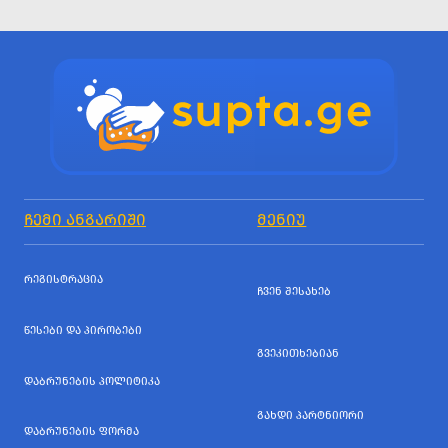
ᲩᲔᲛᲘ ᲐᲜᲒᲐᲠᲘᲨᲘ
ᲛᲔᲜᲘᲣ
ᲠᲔᲒᲘᲡᲢᲠᲐᲪᲘᲐ
ᲩᲕᲔᲜ ᲨᲔᲡᲐᲮᲔᲑ
ᲬᲔᲡᲔᲑᲘ ᲓᲐ ᲞᲘᲠᲝᲑᲔᲑᲘ
ᲒᲕᲔᲙᲘᲗᲮᲔᲑᲘᲐᲜ
ᲓᲐᲑᲠᲣᲜᲔᲑᲘᲡ ᲞᲝᲚᲘᲢᲘᲙᲐ
ᲒᲐᲮᲓᲘ ᲞᲐᲠᲢᲜᲘᲝᲠᲘ
ᲓᲐᲑᲠᲣᲜᲔᲑᲘᲡ ᲤᲝᲠᲛᲐ