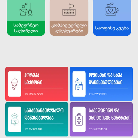
649 ᲞᲠᲝᲓᲣᲥᲢᲘ
646 ᲞᲠᲝᲓᲣᲥᲢᲘ
551 ᲞᲠᲝᲓᲣᲥᲢᲘ
515 ᲞᲠᲝᲓᲣᲥᲢᲘ