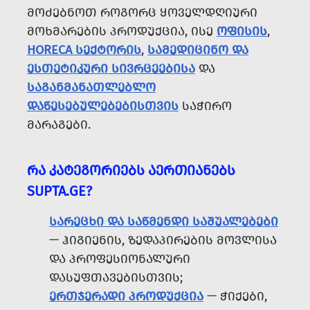
ᲛᲝᲫᲔᲑᲜᲝᲗ ᲠᲝᲒᲝᲠᲪ ᲧᲝᲕᲔᲚᲓᲦᲘᲣᲠᲘ
ᲛᲝᲮᲛᲐᲠᲔᲑᲘᲡ ᲞᲠᲝᲓᲣᲥᲪᲘᲐ, ᲘᲡᲔ
ᲝᲤᲘᲡᲘᲡ
,
HORECA ᲡᲔᲥᲢᲝᲠᲘᲡ
,
ᲡᲐᲛᲔᲓᲘᲪᲘᲜᲝ ᲓᲐ
ᲔᲡᲗᲔᲢᲘᲙᲣᲠᲘ ᲡᲘᲕᲠᲪᲔᲔᲑᲘᲡᲐ
ᲓᲐ
ᲡᲐᲒᲐᲜᲛᲐᲜᲐᲗᲚᲔᲑᲚᲝ
ᲓᲐᲬᲔᲡᲔᲑᲣᲚᲔᲑᲔᲑᲘᲡᲗᲕᲘᲡ
ᲡᲐᲭᲘᲠᲝ
ᲛᲐᲠᲐᲒᲔᲑᲘ.
ᲠᲐ ᲙᲐᲢᲔᲒᲝᲠᲘᲔᲑᲡ ᲐᲔᲠᲗᲘᲐᲜᲔᲑᲡ
SUPTA.GE?
ᲡᲐᲠᲔᲪᲮᲘ ᲓᲐ ᲡᲐᲬᲛᲔᲜᲓᲘ ᲡᲐᲨᲣᲐᲚᲔᲑᲔᲑᲘ
— ᲰᲘᲒᲘᲔᲜᲘᲡ, ᲖᲔᲓᲐᲞᲘᲠᲔᲑᲘᲡ ᲛᲝᲕᲚᲘᲡᲐ
ᲓᲐ ᲞᲠᲝᲤᲔᲡᲘᲝᲜᲐᲚᲣᲠᲘ
ᲓᲐᲡᲣᲤᲗᲐᲕᲔᲑᲘᲡᲗᲕᲘᲡ;
ᲔᲠᲗᲯᲔᲠᲐᲓᲘ ᲞᲠᲝᲓᲣᲥᲪᲘᲐ
— ᲭᲘᲥᲔᲑᲘ,