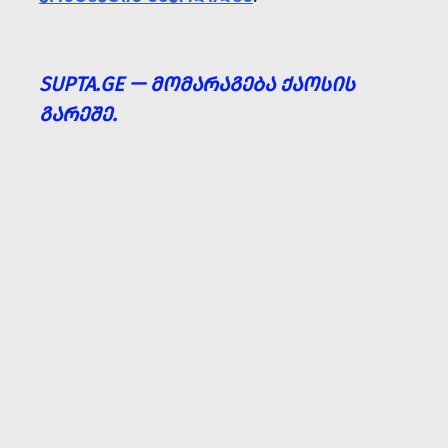
SUPTA.GE — ᲛᲝᲛᲐᲠᲐᲒᲔᲑᲐ ᲥᲐᲝᲡᲘᲡ
ᲒᲐᲠᲔᲨᲔ.