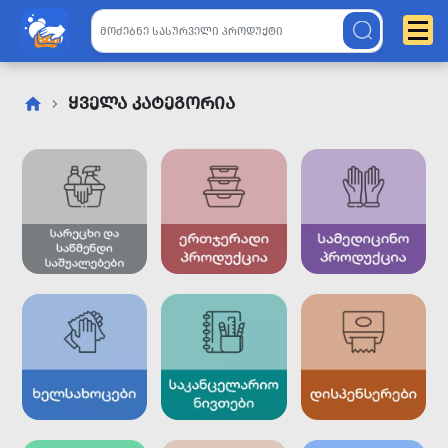
ᲧᲕᲔᲚᲐ ᲙᲐᲢᲔᲒᲝᲠᲘᲐ