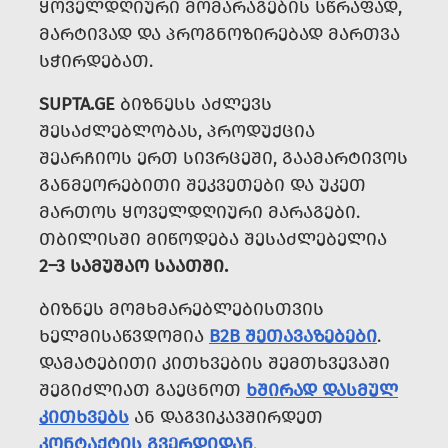
ᲧᲝᲕᲔᲚᲓᲦᲘᲣᲠᲘ ᲛᲝᲛᲐᲠᲐᲒᲔᲑᲘᲡ ᲡᲬᲠᲐᲤᲐᲓ,
ᲛᲐᲠᲢᲘᲕᲐᲓ ᲓᲐ ᲞᲠᲝᲒᲜᲝᲖᲘᲠᲔᲑᲐᲓ ᲛᲐᲠᲗᲕᲐ
ᲡᲭᲘᲠᲓᲔᲑᲐᲗ.
SUPTA.GE
ᲑᲘᲖᲜᲔᲡᲡ ᲐᲫᲚᲔᲕᲡ
ᲨᲔᲡᲐᲫᲚᲔᲑᲚᲝᲑᲐᲡ, ᲞᲠᲝᲓᲣᲥᲪᲘᲐ
ᲨᲔᲐᲠᲩᲘᲝᲡ ᲔᲠᲗ ᲡᲘᲕᲠᲪᲔᲨᲘ, ᲒᲐᲐᲛᲐᲠᲢᲘᲕᲝᲡ
ᲒᲐᲜᲛᲔᲝᲠᲔᲑᲘᲗᲘ ᲨᲔᲙᲕᲔᲗᲔᲑᲘ ᲓᲐ ᲣᲙᲔᲗ
ᲛᲐᲠᲗᲝᲡ ᲧᲝᲕᲔᲚᲓᲦᲘᲣᲠᲘ ᲛᲐᲠᲐᲒᲔᲑᲘ.
ᲗᲑᲘᲚᲘᲡᲨᲘ ᲛᲘᲬᲝᲓᲔᲑᲐ ᲨᲔᲡᲐᲫᲚᲔᲑᲔᲚᲘᲐ
2–3 ᲡᲐᲛᲣᲨᲐᲝ ᲡᲐᲐᲗᲨᲘ.
ᲑᲘᲖᲜᲔᲡ ᲛᲝᲛᲮᲛᲐᲠᲔᲑᲚᲔᲑᲘᲡᲗᲕᲘᲡ
ᲮᲔᲚᲛᲘᲡᲐᲬᲕᲓᲝᲛᲘᲐ
B2B ᲨᲔᲗᲐᲕᲐᲖᲔᲑᲔᲑᲘ
.
ᲓᲐᲛᲐᲢᲔᲑᲘᲗᲘ ᲙᲘᲗᲮᲕᲔᲑᲘᲡ ᲨᲔᲛᲗᲮᲕᲔᲕᲐᲨᲘ
ᲨᲔᲒᲘᲫᲚᲘᲐᲗ ᲒᲐᲔᲪᲜᲝᲗ
ᲮᲨᲘᲠᲐᲓ ᲓᲐᲡᲛᲣᲚ
ᲙᲘᲗᲮᲕᲔᲑᲡ
ᲐᲜ ᲓᲐᲒᲕᲘᲙᲐᲕᲨᲘᲠᲓᲔᲗ
ᲙᲝᲜᲢᲐᲥᲢᲘᲡ ᲒᲕᲔᲠᲓᲘᲓᲐᲜ
.