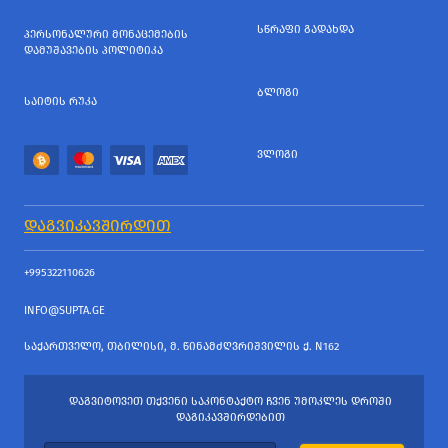
ᲡᲬᲠᲐᲤᲘ ᲒᲐᲓᲐᲮᲓᲐ
ᲞᲔᲠᲡᲝᲜᲐᲚᲣᲠᲘ ᲛᲝᲜᲐᲪᲔᲛᲔᲑᲘᲡ
ᲓᲐᲛᲣᲨᲐᲕᲔᲑᲘᲡ ᲞᲝᲚᲘᲢᲘᲙᲐ
ᲑᲚᲝᲒᲘ
ᲡᲐᲘᲢᲘᲡ ᲠᲣᲙᲐ
ᲕᲚᲝᲒᲘ
ᲓᲐᲒᲕᲘᲙᲐᲕᲨᲘᲠᲓᲘᲗ
+995322110626
INFO@SUPTA.GE
ᲡᲐᲥᲐᲠᲗᲕᲔᲚᲝ, ᲗᲑᲘᲚᲘᲡᲘ, Მ. ᲬᲘᲜᲐᲛᲫᲦᲕᲠᲘᲨᲕᲘᲚᲘᲡ Ქ. N162
ᲓᲐᲒᲕᲘᲢᲝᲕᲔᲗ ᲗᲥᲕᲔᲜᲘ ᲡᲐᲙᲝᲜᲢᲐᲥᲢᲝ ᲩᲕᲔᲜ ᲣᲛᲝᲙᲚᲔᲡ ᲓᲠᲝᲨᲘ
ᲓᲐᲒᲘᲙᲐᲕᲨᲘᲠᲓᲔᲑᲘᲗ