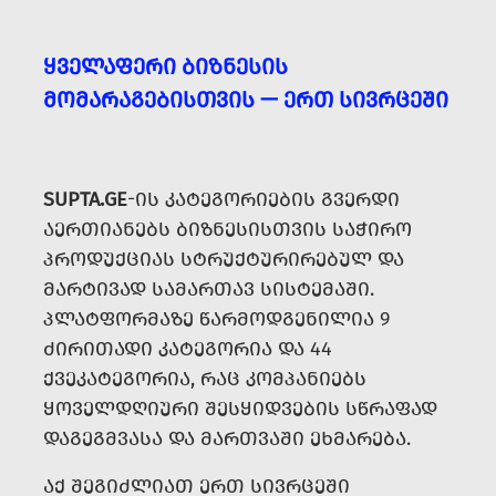
ᲧᲕᲔᲚᲐᲤᲔᲠᲘ ᲑᲘᲖᲜᲔᲡᲘᲡ
ᲛᲝᲛᲐᲠᲐᲒᲔᲑᲘᲡᲗᲕᲘᲡ — ᲔᲠᲗ ᲡᲘᲕᲠᲪᲔᲨᲘ
SUPTA.GE
-ᲘᲡ ᲙᲐᲢᲔᲒᲝᲠᲘᲔᲑᲘᲡ ᲒᲕᲔᲠᲓᲘ
ᲐᲔᲠᲗᲘᲐᲜᲔᲑᲡ ᲑᲘᲖᲜᲔᲡᲘᲡᲗᲕᲘᲡ ᲡᲐᲭᲘᲠᲝ
ᲞᲠᲝᲓᲣᲥᲪᲘᲐᲡ ᲡᲢᲠᲣᲥᲢᲣᲠᲘᲠᲔᲑᲣᲚ ᲓᲐ
ᲛᲐᲠᲢᲘᲕᲐᲓ ᲡᲐᲛᲐᲠᲗᲐᲕ ᲡᲘᲡᲢᲔᲛᲐᲨᲘ.
ᲞᲚᲐᲢᲤᲝᲠᲛᲐᲖᲔ ᲬᲐᲠᲛᲝᲓᲒᲔᲜᲘᲚᲘᲐ 9
ᲫᲘᲠᲘᲗᲐᲓᲘ ᲙᲐᲢᲔᲒᲝᲠᲘᲐ ᲓᲐ 44
ᲥᲕᲔᲙᲐᲢᲔᲒᲝᲠᲘᲐ, ᲠᲐᲪ ᲙᲝᲛᲞᲐᲜᲘᲔᲑᲡ
ᲧᲝᲕᲔᲚᲓᲦᲘᲣᲠᲘ ᲨᲔᲡᲧᲘᲓᲕᲔᲑᲘᲡ ᲡᲬᲠᲐᲤᲐᲓ
ᲓᲐᲒᲔᲒᲛᲕᲐᲡᲐ ᲓᲐ ᲛᲐᲠᲗᲕᲐᲨᲘ ᲔᲮᲛᲐᲠᲔᲑᲐ.
ᲐᲥ ᲨᲔᲒᲘᲫᲚᲘᲐᲗ ᲔᲠᲗ ᲡᲘᲕᲠᲪᲔᲨᲘ