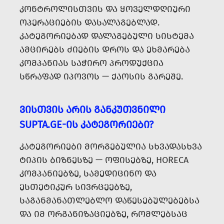
ᲙᲝᲜᲢᲠᲝᲚᲘᲡᲗᲕᲘᲡ ᲓᲐ ᲧᲝᲕᲔᲚᲓᲦᲘᲣᲠᲘ
ᲝᲞᲔᲠᲐᲪᲘᲔᲑᲘᲡ ᲓᲐᲡᲐᲚᲐᲒᲔᲑᲚᲐᲓ.
ᲙᲐᲢᲔᲒᲝᲠᲘᲔᲑᲐᲓ ᲓᲐᲚᲐᲒᲔᲑᲣᲚᲘ ᲡᲘᲡᲢᲔᲛᲐ
ᲐᲛᲪᲘᲠᲔᲑᲡ ᲫᲘᲔᲑᲘᲡ ᲓᲠᲝᲡ ᲓᲐ ᲔᲮᲛᲐᲠᲔᲑᲐ
ᲙᲝᲛᲞᲐᲜᲘᲐᲡ ᲡᲐᲭᲘᲠᲝ ᲞᲠᲝᲓᲣᲥᲪᲘᲐ
ᲡᲬᲠᲐᲤᲐᲓ ᲘᲞᲝᲕᲝᲡ — ᲥᲐᲝᲡᲘᲡ ᲒᲐᲠᲔᲨᲔ.
ᲕᲘᲡᲗᲕᲘᲡ ᲐᲠᲘᲡ ᲒᲐᲜᲙᲣᲗᲕᲜᲘᲚᲘ
SUPTA.GE-ᲘᲡ ᲙᲐᲢᲔᲒᲝᲠᲘᲔᲑᲘ?
ᲙᲐᲢᲔᲒᲝᲠᲘᲔᲑᲘ ᲛᲝᲠᲒᲔᲑᲣᲚᲘᲐ ᲡᲮᲕᲐᲓᲐᲡᲮᲕᲐ
ᲢᲘᲞᲘᲡ ᲑᲘᲖᲜᲔᲡᲖᲔ — ᲝᲤᲘᲡᲔᲑᲖᲔ, HORECA
ᲙᲝᲛᲞᲐᲜᲘᲔᲑᲖᲔ, ᲡᲐᲛᲔᲓᲘᲪᲘᲜᲝ ᲓᲐ
ᲔᲡᲗᲔᲢᲘᲙᲣᲠ ᲡᲘᲕᲠᲪᲔᲔᲑᲖᲔ,
ᲡᲐᲒᲐᲜᲛᲐᲜᲐᲗᲚᲔᲑᲚᲝ ᲓᲐᲬᲔᲡᲔᲑᲣᲚᲔᲑᲔᲑᲡᲐ
ᲓᲐ ᲘᲛ ᲝᲠᲒᲐᲜᲘᲖᲐᲪᲘᲔᲑᲖᲔ, ᲠᲝᲛᲚᲔᲑᲡᲐᲪ