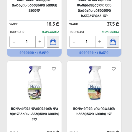
BAGI-ᲑᲐᲒᲘ 'ᲞᲐᲠᲙᲔᲢᲘ'
BONA-ᲑᲝᲜᲐ ᲖᲔᲗᲘᲗ
ᲘᲐᲢᲐᲙᲘᲡ ᲡᲐᲬᲛᲔᲜᲓᲘ ᲡᲘᲗᲮᲔ
ᲓᲐᲛᲣᲨᲐᲕᲔᲑᲣᲚᲘ ᲮᲘᲡ
550ᲛᲚ
ᲘᲐᲢᲐᲙᲘᲡ ᲡᲐᲬᲛᲔᲜᲓᲘ
ᲡᲐᲨᲣᲐᲚᲔᲑᲐ 1Ლ
16.5 ₾
37.5 ₾
ᲤᲐᲡᲘ
ᲤᲐᲡᲘ
1610-0312
ᲛᲐᲠᲐᲒᲨᲘᲐ
1610-0341
ᲛᲐᲠᲐᲒᲨᲘᲐ
-
-
+
+
ᲛᲘᲜᲘᲛᲣᲛ - 1 ᲪᲐᲚᲘ
ᲛᲘᲜᲘᲛᲣᲛ - 1 ᲪᲐᲚᲘ
BONA-ᲑᲝᲜᲐ ᲚᲐᲛᲘᲜᲐᲢᲘᲡ ᲓᲐ
BONA-ᲑᲝᲜᲐ ᲮᲘᲡ ᲘᲐᲢᲐᲙᲘᲡ
ᲛᲔᲢᲚᲐᲮᲘᲡ ᲡᲐᲬᲛᲔᲜᲓᲘ ᲡᲘᲗᲮᲔ
ᲡᲐᲬᲛᲔᲜᲓᲘ ᲡᲘᲗᲮᲔ 1Ლ
1Ლ