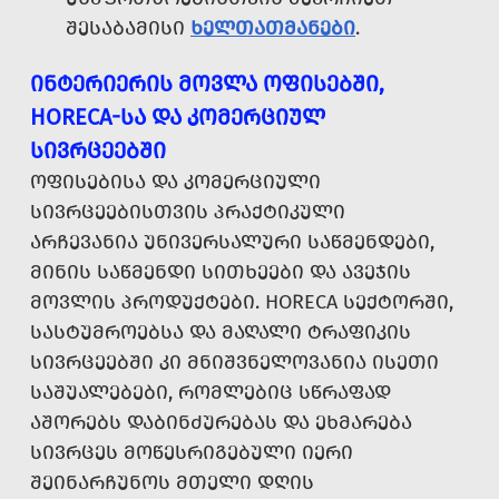
ᲨᲔᲡᲐᲑᲐᲛᲘᲡᲘ
ᲮᲔᲚᲗᲐᲗᲛᲐᲜᲔᲑᲘ
.
ᲘᲜᲢᲔᲠᲘᲔᲠᲘᲡ ᲛᲝᲕᲚᲐ ᲝᲤᲘᲡᲔᲑᲨᲘ,
HORECA-ᲡᲐ ᲓᲐ ᲙᲝᲛᲔᲠᲪᲘᲣᲚ
ᲡᲘᲕᲠᲪᲔᲔᲑᲨᲘ
ᲝᲤᲘᲡᲔᲑᲘᲡᲐ ᲓᲐ ᲙᲝᲛᲔᲠᲪᲘᲣᲚᲘ
ᲡᲘᲕᲠᲪᲔᲔᲑᲘᲡᲗᲕᲘᲡ ᲞᲠᲐᲥᲢᲘᲙᲣᲚᲘ
ᲐᲠᲩᲔᲕᲐᲜᲘᲐ ᲣᲜᲘᲕᲔᲠᲡᲐᲚᲣᲠᲘ ᲡᲐᲬᲛᲔᲜᲓᲔᲑᲘ,
ᲛᲘᲜᲘᲡ ᲡᲐᲬᲛᲔᲜᲓᲘ ᲡᲘᲗᲮᲔᲔᲑᲘ ᲓᲐ ᲐᲕᲔᲯᲘᲡ
ᲛᲝᲕᲚᲘᲡ ᲞᲠᲝᲓᲣᲥᲢᲔᲑᲘ. HORECA ᲡᲔᲥᲢᲝᲠᲨᲘ,
ᲡᲐᲡᲢᲣᲛᲠᲝᲔᲑᲡᲐ ᲓᲐ ᲛᲐᲦᲐᲚᲘ ᲢᲠᲐᲤᲘᲙᲘᲡ
ᲡᲘᲕᲠᲪᲔᲔᲑᲨᲘ ᲙᲘ ᲛᲜᲘᲨᲕᲜᲔᲚᲝᲕᲐᲜᲘᲐ ᲘᲡᲔᲗᲘ
ᲡᲐᲨᲣᲐᲚᲔᲑᲔᲑᲘ, ᲠᲝᲛᲚᲔᲑᲘᲪ ᲡᲬᲠᲐᲤᲐᲓ
ᲐᲨᲝᲠᲔᲑᲡ ᲓᲐᲑᲘᲜᲫᲣᲠᲔᲑᲐᲡ ᲓᲐ ᲔᲮᲛᲐᲠᲔᲑᲐ
ᲡᲘᲕᲠᲪᲔᲡ ᲛᲝᲬᲔᲡᲠᲘᲒᲔᲑᲣᲚᲘ ᲘᲔᲠᲘ
ᲨᲔᲘᲜᲐᲠᲩᲣᲜᲝᲡ ᲛᲗᲔᲚᲘ ᲓᲦᲘᲡ