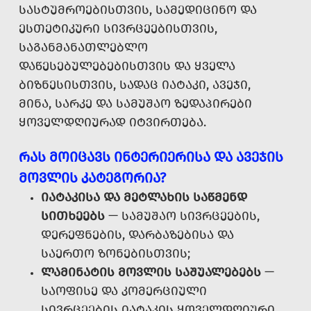
ᲡᲐᲡᲢᲣᲛᲠᲝᲔᲑᲘᲡᲗᲕᲘᲡ, ᲡᲐᲛᲔᲓᲘᲪᲘᲜᲝ ᲓᲐ
ᲔᲡᲗᲔᲢᲘᲙᲣᲠᲘ ᲡᲘᲕᲠᲪᲔᲔᲑᲘᲡᲗᲕᲘᲡ,
ᲡᲐᲒᲐᲜᲛᲐᲜᲐᲗᲚᲔᲑᲚᲝ
ᲓᲐᲬᲔᲡᲔᲑᲣᲚᲔᲑᲔᲑᲘᲡᲗᲕᲘᲡ ᲓᲐ ᲧᲕᲔᲚᲐ
ᲑᲘᲖᲜᲔᲡᲘᲡᲗᲕᲘᲡ, ᲡᲐᲓᲐᲪ ᲘᲐᲢᲐᲙᲘ, ᲐᲕᲔᲯᲘ,
ᲛᲘᲜᲐ, ᲡᲐᲠᲙᲔ ᲓᲐ ᲡᲐᲛᲣᲨᲐᲝ ᲖᲔᲓᲐᲞᲘᲠᲔᲑᲘ
ᲧᲝᲕᲔᲚᲓᲦᲘᲣᲠᲐᲓ ᲘᲢᲕᲘᲠᲗᲔᲑᲐ.
ᲠᲐᲡ ᲛᲝᲘᲪᲐᲕᲡ ᲘᲜᲢᲔᲠᲘᲔᲠᲘᲡᲐ ᲓᲐ ᲐᲕᲔᲯᲘᲡ
ᲛᲝᲕᲚᲘᲡ ᲙᲐᲢᲔᲒᲝᲠᲘᲐ?
ᲘᲐᲢᲐᲙᲘᲡᲐ ᲓᲐ ᲛᲔᲢᲚᲐᲮᲘᲡ ᲡᲐᲬᲛᲔᲜᲓ
ᲡᲘᲗᲮᲔᲔᲑᲡ
— ᲡᲐᲛᲣᲨᲐᲝ ᲡᲘᲕᲠᲪᲔᲔᲑᲘᲡ,
ᲓᲔᲠᲔᲤᲜᲔᲑᲘᲡ, ᲓᲐᲠᲑᲐᲖᲔᲑᲘᲡᲐ ᲓᲐ
ᲡᲐᲔᲠᲗᲝ ᲖᲝᲜᲔᲑᲘᲡᲗᲕᲘᲡ;
ᲚᲐᲛᲘᲜᲐᲢᲘᲡ ᲛᲝᲕᲚᲘᲡ ᲡᲐᲨᲣᲐᲚᲔᲑᲔᲑᲡ
—
ᲡᲐᲝᲤᲘᲡᲔ ᲓᲐ ᲙᲝᲛᲔᲠᲪᲘᲣᲚᲘ
ᲡᲘᲕᲠᲪᲔᲔᲑᲘᲡ ᲘᲐᲢᲐᲙᲘᲡ ᲧᲝᲕᲔᲚᲓᲦᲘᲣᲠᲘ