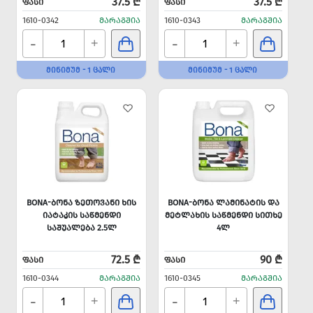
37.5 ₾
37.5 ₾
ᲤᲐᲡᲘ
ᲤᲐᲡᲘ
1610-0342
ᲛᲐᲠᲐᲒᲨᲘᲐ
1610-0343
ᲛᲐᲠᲐᲒᲨᲘᲐ
-
-
+
+
ᲛᲘᲜᲘᲛᲣᲛ - 1 ᲪᲐᲚᲘ
ᲛᲘᲜᲘᲛᲣᲛ - 1 ᲪᲐᲚᲘ
BONA-ᲑᲝᲜᲐ ᲖᲔᲗᲝᲕᲐᲜᲘ ᲮᲘᲡ
BONA-ᲑᲝᲜᲐ ᲚᲐᲛᲘᲜᲐᲢᲘᲡ ᲓᲐ
ᲘᲐᲢᲐᲙᲘᲡ ᲡᲐᲬᲛᲔᲜᲓᲘ
ᲛᲔᲢᲚᲐᲮᲘᲡ ᲡᲐᲬᲛᲔᲜᲓᲘ ᲡᲘᲗᲮᲔ
ᲡᲐᲨᲣᲐᲚᲔᲑᲐ 2.5Ლ
4Ლ
72.5 ₾
90 ₾
ᲤᲐᲡᲘ
ᲤᲐᲡᲘ
1610-0344
ᲛᲐᲠᲐᲒᲨᲘᲐ
1610-0345
ᲛᲐᲠᲐᲒᲨᲘᲐ
-
-
+
+