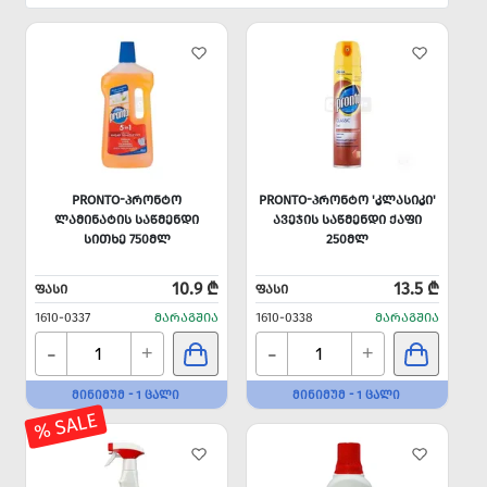
PRONTO-ᲞᲠᲝᲜᲢᲝ
PRONTO-ᲞᲠᲝᲜᲢᲝ 'ᲙᲚᲐᲡᲘᲙᲘ'
ᲚᲐᲛᲘᲜᲐᲢᲘᲡ ᲡᲐᲬᲛᲔᲜᲓᲘ
ᲐᲕᲔᲯᲘᲡ ᲡᲐᲬᲛᲔᲜᲓᲘ ᲥᲐᲤᲘ
ᲡᲘᲗᲮᲔ 750ᲛᲚ
250ᲛᲚ
10.9 ₾
13.5 ₾
ᲤᲐᲡᲘ
ᲤᲐᲡᲘ
1610-0337
ᲛᲐᲠᲐᲒᲨᲘᲐ
1610-0338
ᲛᲐᲠᲐᲒᲨᲘᲐ
-
-
+
+
ᲛᲘᲜᲘᲛᲣᲛ - 1 ᲪᲐᲚᲘ
ᲛᲘᲜᲘᲛᲣᲛ - 1 ᲪᲐᲚᲘ
% SALE