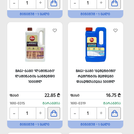
-
-
+
+
ᲛᲘᲜᲘᲛᲣᲛ - 1 ᲪᲐᲚᲘ
ᲛᲘᲜᲘᲛᲣᲛ - 1 ᲪᲐᲚᲘ
BAGI-ᲑᲐᲒᲘ 'ᲚᲐᲛᲘᲜᲐᲢᲘ'
BAGI-ᲑᲐᲒᲘ 'ᲪᲔᲛᲔᲜᲢᲘᲜᲘ'
ᲚᲐᲛᲘᲜᲐᲢᲘᲡ ᲡᲐᲬᲛᲔᲜᲓᲘ
ᲠᲔᲛᲝᲜᲢᲘᲡ ᲨᲔᲛᲓᲔᲒᲘ
1000ᲛᲚ
ᲓᲐᲡᲣᲤᲗᲐᲕᲔᲑᲐ 500ᲛᲚ
22.85 ₾
16.75 ₾
ᲤᲐᲡᲘ
ᲤᲐᲡᲘ
1610-0315
ᲛᲐᲠᲐᲒᲨᲘᲐ
1610-0319
ᲛᲐᲠᲐᲒᲨᲘᲐ
-
-
+
+
ᲛᲘᲜᲘᲛᲣᲛ - 1 ᲪᲐᲚᲘ
ᲛᲘᲜᲘᲛᲣᲛ - 1 ᲪᲐᲚᲘ