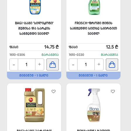
BAGI-ᲑᲐᲒᲘ 'ᲡᲘᲚᲘᲙᲝᲜᲘ'
FROSCH-ᲤᲠᲝᲨᲘ ᲛᲘᲜᲘᲡ
ᲨᲣᲨᲘᲡᲐ ᲓᲐ ᲡᲐᲠᲙᲘᲡ
ᲡᲐᲬᲛᲔᲜᲓᲘ ᲡᲘᲗᲮᲔ ᲡᲞᲘᲠᲢᲘᲗ
ᲡᲐᲬᲛᲔᲜᲓᲘ 500ᲛᲚ
500ᲛᲚ
14.75 ₾
12.5 ₾
ᲤᲐᲡᲘ
ᲤᲐᲡᲘ
1610-0306
ᲛᲐᲠᲐᲒᲨᲘᲐ
1610-0330
ᲛᲐᲠᲐᲒᲨᲘᲐ
-
-
+
+
ᲛᲘᲜᲘᲛᲣᲛ - 1 ᲪᲐᲚᲘ
ᲛᲘᲜᲘᲛᲣᲛ - 1 ᲪᲐᲚᲘ