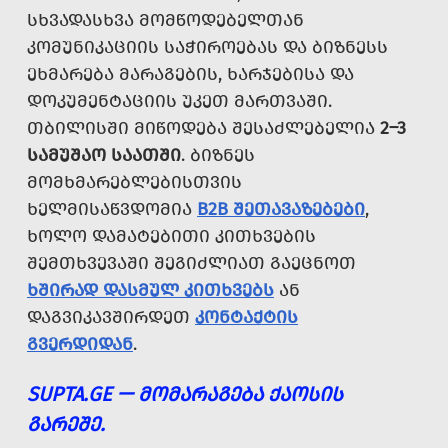
ᲡᲮᲕᲐᲓᲐᲡᲮᲕᲐ ᲛᲝᲛᲬᲝᲓᲔᲑᲔᲚᲗᲐᲜ
ᲙᲝᲛᲣᲜᲘᲙᲐᲪᲘᲘᲡ ᲡᲐᲭᲘᲠᲝᲔᲑᲐᲡ ᲓᲐ ᲑᲘᲖᲜᲔᲡᲡ
ᲔᲮᲛᲐᲠᲔᲑᲐ ᲛᲐᲠᲐᲒᲔᲑᲘᲡ, ᲮᲐᲠᲯᲔᲑᲘᲡᲐ ᲓᲐ
ᲓᲝᲙᲣᲛᲔᲜᲢᲐᲪᲘᲘᲡ ᲣᲙᲔᲗ ᲛᲐᲠᲗᲕᲐᲨᲘ.
ᲗᲑᲘᲚᲘᲡᲨᲘ ᲛᲘᲬᲝᲓᲔᲑᲐ ᲨᲔᲡᲐᲫᲚᲔᲑᲔᲚᲘᲐ
2–3
ᲡᲐᲛᲣᲨᲐᲝ ᲡᲐᲐᲗᲨᲘ
. ᲑᲘᲖᲜᲔᲡ
ᲛᲝᲛᲮᲛᲐᲠᲔᲑᲚᲔᲑᲘᲡᲗᲕᲘᲡ
ᲮᲔᲚᲛᲘᲡᲐᲬᲕᲓᲝᲛᲘᲐ
B2B ᲨᲔᲗᲐᲕᲐᲖᲔᲑᲔᲑᲘ
,
ᲮᲝᲚᲝ ᲓᲐᲛᲐᲢᲔᲑᲘᲗᲘ ᲙᲘᲗᲮᲕᲔᲑᲘᲡ
ᲨᲔᲛᲗᲮᲕᲔᲕᲐᲨᲘ ᲨᲔᲒᲘᲫᲚᲘᲐᲗ ᲒᲐᲔᲪᲜᲝᲗ
ᲮᲨᲘᲠᲐᲓ ᲓᲐᲡᲛᲣᲚ ᲙᲘᲗᲮᲕᲔᲑᲡ
ᲐᲜ
ᲓᲐᲒᲕᲘᲙᲐᲕᲨᲘᲠᲓᲔᲗ
ᲙᲝᲜᲢᲐᲥᲢᲘᲡ
ᲒᲕᲔᲠᲓᲘᲓᲐᲜ
.
SUPTA.GE — ᲛᲝᲛᲐᲠᲐᲒᲔᲑᲐ ᲥᲐᲝᲡᲘᲡ
ᲒᲐᲠᲔᲨᲔ.