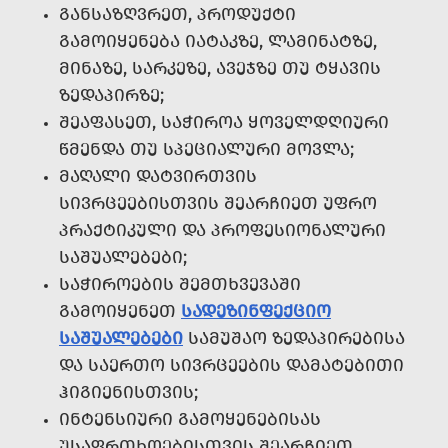
ᲒᲐᲜᲡᲐᲖᲦᲕᲠᲔᲗ, ᲞᲠᲝᲓᲣᲥᲢᲘ
ᲒᲐᲛᲝᲘᲧᲔᲜᲔᲑᲐ ᲘᲐᲢᲐᲙᲖᲔ, ᲚᲐᲛᲘᲜᲐᲢᲖᲔ,
ᲛᲘᲜᲐᲖᲔ, ᲡᲐᲠᲙᲔᲖᲔ, ᲐᲕᲔᲯᲖᲔ ᲗᲣ ᲢᲧᲐᲕᲘᲡ
ᲖᲔᲓᲐᲞᲘᲠᲖᲔ;
ᲨᲔᲐᲤᲐᲡᲔᲗ, ᲡᲐᲭᲘᲠᲝᲐ ᲧᲝᲕᲔᲚᲓᲦᲘᲣᲠᲘ
ᲬᲛᲔᲜᲓᲐ ᲗᲣ ᲡᲞᲔᲪᲘᲐᲚᲣᲠᲘ ᲛᲝᲕᲚᲐ;
ᲛᲐᲦᲐᲚᲘ ᲓᲐᲢᲕᲘᲠᲗᲕᲘᲡ
ᲡᲘᲕᲠᲪᲔᲔᲑᲘᲡᲗᲕᲘᲡ ᲨᲔᲐᲠᲩᲘᲔᲗ ᲣᲤᲠᲝ
ᲞᲠᲐᲥᲢᲘᲙᲣᲚᲘ ᲓᲐ ᲞᲠᲝᲤᲔᲡᲘᲝᲜᲐᲚᲣᲠᲘ
ᲡᲐᲨᲣᲐᲚᲔᲑᲔᲑᲘ;
ᲡᲐᲭᲘᲠᲝᲔᲑᲘᲡ ᲨᲔᲛᲗᲮᲕᲔᲕᲐᲨᲘ
ᲒᲐᲛᲝᲘᲧᲔᲜᲔᲗ
ᲡᲐᲓᲔᲖᲘᲜᲤᲔᲥᲪᲘᲝ
ᲡᲐᲨᲣᲐᲚᲔᲑᲔᲑᲘ
ᲡᲐᲛᲣᲨᲐᲝ ᲖᲔᲓᲐᲞᲘᲠᲔᲑᲘᲡᲐ
ᲓᲐ ᲡᲐᲔᲠᲗᲝ ᲡᲘᲕᲠᲪᲔᲔᲑᲘᲡ ᲓᲐᲛᲐᲢᲔᲑᲘᲗᲘ
ᲰᲘᲒᲘᲔᲜᲘᲡᲗᲕᲘᲡ;
ᲘᲜᲢᲔᲜᲡᲘᲣᲠᲘ ᲒᲐᲛᲝᲧᲔᲜᲔᲑᲘᲡᲐᲡ
ᲣᲡᲐᲤᲠᲗᲮᲝᲔᲑᲘᲡᲗᲕᲘᲡ ᲨᲔᲐᲠᲩᲘᲔᲗ