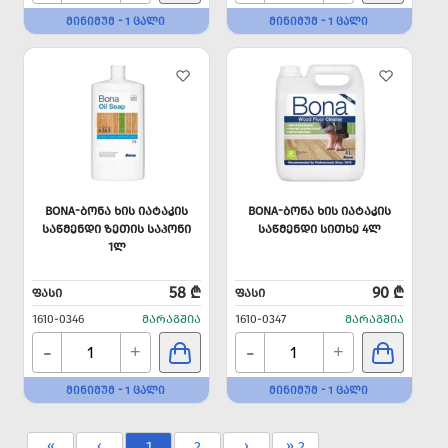
ᲛᲘᲜᲘᲛᲣᲛ - 1 ᲪᲐᲚᲘ
ᲛᲘᲜᲘᲛᲣᲛ - 1 ᲪᲐᲚᲘ
BONA-ᲑᲝᲜᲐ ᲮᲘᲡ ᲘᲐᲢᲐᲙᲘᲡ
BONA-ᲑᲝᲜᲐ ᲮᲘᲡ ᲘᲐᲢᲐᲙᲘᲡ
ᲡᲐᲬᲛᲔᲜᲓᲘ ᲖᲔᲗᲘᲡ ᲡᲐᲞᲝᲜᲘ
ᲡᲐᲬᲛᲔᲜᲓᲘ ᲡᲘᲗᲮᲔ 4Ლ
1Ლ
58 ₾
90 ₾
ᲤᲐᲡᲘ
ᲤᲐᲡᲘ
1610-0346
ᲛᲐᲠᲐᲒᲨᲘᲐ
1610-0347
ᲛᲐᲠᲐᲒᲨᲘᲐ
-
-
+
+
ᲛᲘᲜᲘᲛᲣᲛ - 1 ᲪᲐᲚᲘ
ᲛᲘᲜᲘᲛᲣᲛ - 1 ᲪᲐᲚᲘ
«
‹
1
2
›
» 2