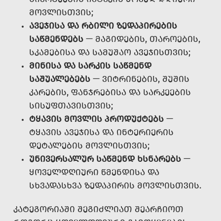
ᲛᲝᲕᲚᲘᲡᲗᲕᲘᲡ;
ᲐᲕᲔᲯᲘᲡᲐ ᲓᲐ ᲠᲑᲘᲚᲘ ᲖᲔᲓᲐᲞᲘᲠᲔᲑᲘᲡ
ᲡᲐᲬᲛᲔᲜᲓᲔᲑᲡ
— ᲛᲐᲒᲘᲓᲔᲑᲘᲡ, ᲗᲐᲠᲝᲔᲑᲘᲡ,
ᲡᲙᲐᲛᲔᲑᲘᲡᲐ ᲓᲐ ᲡᲐᲛᲣᲨᲐᲝ ᲐᲕᲔᲯᲘᲡᲗᲕᲘᲡ;
ᲛᲘᲜᲘᲡᲐ ᲓᲐ ᲡᲐᲠᲙᲘᲡ ᲡᲐᲬᲛᲔᲜᲓ
ᲡᲐᲨᲣᲐᲚᲔᲑᲔᲑᲡ
— ᲕᲘᲢᲠᲘᲜᲔᲑᲘᲡ, ᲨᲣᲨᲘᲡ
ᲙᲐᲠᲔᲑᲘᲡ, ᲤᲐᲜᲯᲠᲔᲑᲘᲡᲐ ᲓᲐ ᲡᲐᲠᲙᲔᲔᲑᲘᲡ
ᲡᲘᲡᲣᲤᲗᲐᲕᲘᲡᲗᲕᲘᲡ;
ᲢᲧᲐᲕᲘᲡ ᲛᲝᲕᲚᲘᲡ ᲞᲠᲝᲓᲣᲥᲢᲔᲑᲡ
—
ᲢᲧᲐᲕᲘᲡ ᲐᲕᲔᲯᲘᲡᲐ ᲓᲐ ᲘᲜᲢᲔᲠᲘᲔᲠᲘᲡ
ᲓᲔᲢᲐᲚᲔᲑᲘᲡ ᲛᲝᲕᲚᲘᲡᲗᲕᲘᲡ;
ᲣᲜᲘᲕᲔᲠᲡᲐᲚᲣᲠ ᲡᲐᲬᲛᲔᲜᲓ ᲮᲡᲜᲐᲠᲔᲑᲡ
—
ᲧᲝᲕᲔᲚᲓᲦᲘᲣᲠᲘ ᲬᲛᲔᲜᲓᲘᲡᲐ ᲓᲐ
ᲡᲮᲕᲐᲓᲐᲡᲮᲕᲐ ᲖᲔᲓᲐᲞᲘᲠᲘᲡ ᲛᲝᲕᲚᲘᲡᲗᲕᲘᲡ.
ᲙᲐᲢᲔᲒᲝᲠᲘᲐᲨᲘ ᲨᲔᲒᲘᲫᲚᲘᲐᲗ ᲨᲔᲐᲠᲩᲘᲝᲗ