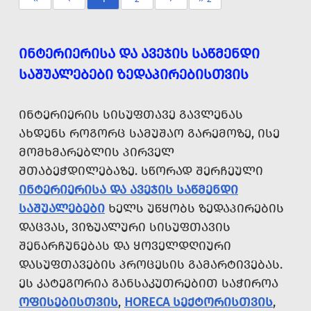
ᲘᲜᲢᲔᲠᲘᲔᲠᲘᲡᲐ ᲓᲐ ᲐᲕᲔᲯᲘᲡ ᲡᲐᲬᲛᲔᲜᲓᲘ
ᲡᲐᲨᲣᲐᲚᲔᲑᲔᲑᲘ ᲖᲔᲓᲐᲞᲘᲠᲔᲑᲘᲡᲗᲕᲘᲡ
ᲘᲜᲢᲔᲠᲘᲔᲠᲘᲡ ᲡᲘᲡᲣᲤᲗᲐᲕᲔ ᲒᲐᲕᲚᲔᲜᲐᲡ
ᲐᲮᲓᲔᲜᲡ ᲠᲝᲒᲝᲠᲪ ᲡᲐᲛᲣᲨᲐᲝ ᲒᲐᲠᲔᲛᲝᲖᲔ, ᲘᲡᲔ
ᲛᲝᲛᲮᲛᲐᲠᲔᲑᲚᲘᲡ ᲞᲘᲠᲕᲔᲚ
ᲨᲗᲐᲑᲔᲭᲓᲘᲚᲔᲑᲐᲖᲔ. ᲡᲬᲝᲠᲐᲓ ᲨᲔᲠᲩᲔᲣᲚᲘ
ᲘᲜᲢᲔᲠᲘᲔᲠᲘᲡᲐ ᲓᲐ ᲐᲕᲔᲯᲘᲡ ᲡᲐᲬᲛᲔᲜᲓᲘ
ᲡᲐᲨᲣᲐᲚᲔᲑᲔᲑᲘ
ᲮᲔᲚᲡ ᲣᲬᲧᲝᲑᲡ ᲖᲔᲓᲐᲞᲘᲠᲔᲑᲘᲡ
ᲓᲐᲪᲕᲐᲡ, ᲕᲘᲖᲣᲐᲚᲣᲠᲘ ᲡᲘᲡᲣᲤᲗᲐᲕᲘᲡ
ᲨᲔᲜᲐᲠᲩᲣᲜᲔᲑᲐᲡ ᲓᲐ ᲧᲝᲕᲔᲚᲓᲦᲘᲣᲠᲘ
ᲓᲐᲡᲣᲤᲗᲐᲕᲔᲑᲘᲡ ᲞᲠᲝᲪᲔᲡᲘᲡ ᲒᲐᲛᲐᲠᲢᲘᲕᲔᲑᲐᲡ.
ᲔᲡ ᲙᲐᲢᲔᲒᲝᲠᲘᲐ ᲒᲐᲜᲡᲐᲙᲣᲗᲠᲔᲑᲘᲗ ᲡᲐᲭᲘᲠᲝᲐ
ᲝᲤᲘᲡᲔᲑᲘᲡᲗᲕᲘᲡ
,
HORECA ᲡᲔᲥᲢᲝᲠᲘᲡᲗᲕᲘᲡ
,