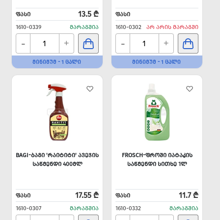
13.5 ₾
ᲤᲐᲡᲘ
ᲤᲐᲡᲘ
1610-0339
ᲛᲐᲠᲐᲒᲨᲘᲐ
1610-0302
ᲐᲠ ᲐᲠᲘᲡ ᲛᲐᲠᲐᲒᲨᲘ
-
-
+
+
ᲛᲘᲜᲘᲛᲣᲛ - 1 ᲪᲐᲚᲘ
ᲛᲘᲜᲘᲛᲣᲛ - 1 ᲪᲐᲚᲘ
BAGI-ᲑᲐᲒᲘ 'ᲠᲐᲘᲢᲘᲢᲘ' ᲐᲕᲔᲯᲘᲡ
FROSCH-ᲤᲠᲝᲨᲘ ᲘᲐᲢᲐᲙᲘᲡ
ᲡᲐᲬᲛᲔᲜᲓᲘ 400ᲛᲚ
ᲡᲐᲬᲛᲔᲜᲓᲘ ᲡᲘᲗᲮᲔ 1Ლ
17.55 ₾
11.7 ₾
ᲤᲐᲡᲘ
ᲤᲐᲡᲘ
1610-0307
ᲛᲐᲠᲐᲒᲨᲘᲐ
1610-0332
ᲛᲐᲠᲐᲒᲨᲘᲐ