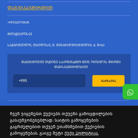
ᲓᲐᲒᲕᲘᲙᲐᲕᲨᲘᲠᲓᲘᲗ
+995322110626
INFO@SUPTA.GE
ᲡᲐᲥᲐᲠᲗᲕᲔᲚᲝ, ᲗᲑᲘᲚᲘᲡᲘ, Მ. ᲬᲘᲜᲐᲛᲫᲦᲕᲠᲘᲨᲕᲘᲚᲘᲡ Ქ. N162
ᲓᲐᲒᲕᲘᲢᲝᲕᲔᲗ ᲗᲥᲕᲔᲜᲘ ᲡᲐᲙᲝᲜᲢᲐᲥᲢᲝ ᲩᲕᲔᲜ ᲣᲛᲝᲙᲚᲔᲡ ᲓᲠᲝᲨᲘ
ᲓᲐᲒᲘᲙᲐᲕᲨᲘᲠᲓᲔᲑᲘᲗ
ᲒᲐᲒᲖᲐᲕᲜᲐ
ჩვენ ვიყენებთ ქუქიებს თქვენი გამოცდილების
გასაუმჯობესებლად. საიტის გამოყენების
ყველა უფლება დაცულია
გაგრძელებით თქვენ ეთანხმებით ქუქიების
საიტის პროვაიდერი Webdoors.ge
გამოყენებას. გაიგე მეტი
ქუქი პოლიტიკა.