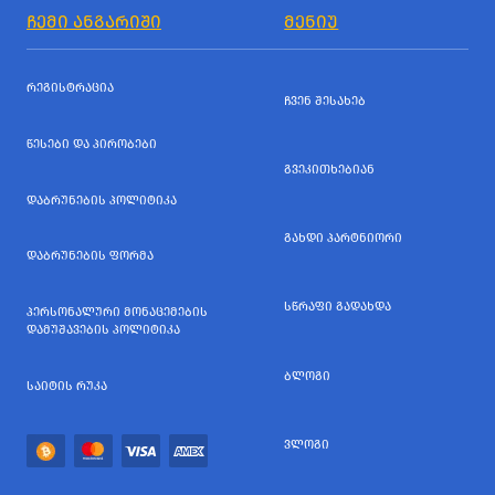
ᲩᲔᲛᲘ ᲐᲜᲒᲐᲠᲘᲨᲘ
ᲛᲔᲜᲘᲣ
ᲠᲔᲒᲘᲡᲢᲠᲐᲪᲘᲐ
ᲩᲕᲔᲜ ᲨᲔᲡᲐᲮᲔᲑ
ᲬᲔᲡᲔᲑᲘ ᲓᲐ ᲞᲘᲠᲝᲑᲔᲑᲘ
ᲒᲕᲔᲙᲘᲗᲮᲔᲑᲘᲐᲜ
ᲓᲐᲑᲠᲣᲜᲔᲑᲘᲡ ᲞᲝᲚᲘᲢᲘᲙᲐ
ᲒᲐᲮᲓᲘ ᲞᲐᲠᲢᲜᲘᲝᲠᲘ
ᲓᲐᲑᲠᲣᲜᲔᲑᲘᲡ ᲤᲝᲠᲛᲐ
ᲡᲬᲠᲐᲤᲘ ᲒᲐᲓᲐᲮᲓᲐ
ᲞᲔᲠᲡᲝᲜᲐᲚᲣᲠᲘ ᲛᲝᲜᲐᲪᲔᲛᲔᲑᲘᲡ
ᲓᲐᲛᲣᲨᲐᲕᲔᲑᲘᲡ ᲞᲝᲚᲘᲢᲘᲙᲐ
ᲑᲚᲝᲒᲘ
ᲡᲐᲘᲢᲘᲡ ᲠᲣᲙᲐ
ᲕᲚᲝᲒᲘ