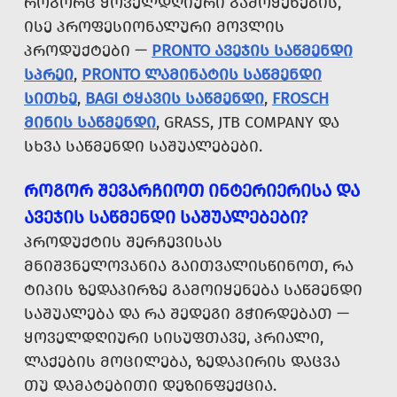
ᲠᲝᲒᲝᲠᲪ ᲧᲝᲕᲔᲚᲓᲦᲘᲣᲠᲘ ᲒᲐᲛᲝᲧᲔᲜᲔᲑᲘᲡ,
ᲘᲡᲔ ᲞᲠᲝᲤᲔᲡᲘᲝᲜᲐᲚᲣᲠᲘ ᲛᲝᲕᲚᲘᲡ
ᲞᲠᲝᲓᲣᲥᲢᲔᲑᲘ —
PRONTO ᲐᲕᲔᲯᲘᲡ ᲡᲐᲬᲛᲔᲜᲓᲘ
ᲡᲞᲠᲔᲘ
,
PRONTO ᲚᲐᲛᲘᲜᲐᲢᲘᲡ ᲡᲐᲬᲛᲔᲜᲓᲘ
ᲡᲘᲗᲮᲔ
,
BAGI ᲢᲧᲐᲕᲘᲡ ᲡᲐᲬᲛᲔᲜᲓᲘ
,
FROSCH
ᲛᲘᲜᲘᲡ ᲡᲐᲬᲛᲔᲜᲓᲘ
, GRASS, JTB COMPANY ᲓᲐ
ᲡᲮᲕᲐ ᲡᲐᲬᲛᲔᲜᲓᲘ ᲡᲐᲨᲣᲐᲚᲔᲑᲔᲑᲘ.
ᲠᲝᲒᲝᲠ ᲨᲔᲕᲐᲠᲩᲘᲝᲗ ᲘᲜᲢᲔᲠᲘᲔᲠᲘᲡᲐ ᲓᲐ
ᲐᲕᲔᲯᲘᲡ ᲡᲐᲬᲛᲔᲜᲓᲘ ᲡᲐᲨᲣᲐᲚᲔᲑᲔᲑᲘ?
ᲞᲠᲝᲓᲣᲥᲢᲘᲡ ᲨᲔᲠᲩᲔᲕᲘᲡᲐᲡ
ᲛᲜᲘᲨᲕᲜᲔᲚᲝᲕᲐᲜᲘᲐ ᲒᲐᲘᲗᲕᲐᲚᲘᲡᲬᲘᲜᲝᲗ, ᲠᲐ
ᲢᲘᲞᲘᲡ ᲖᲔᲓᲐᲞᲘᲠᲖᲔ ᲒᲐᲛᲝᲘᲧᲔᲜᲔᲑᲐ ᲡᲐᲬᲛᲔᲜᲓᲘ
ᲡᲐᲨᲣᲐᲚᲔᲑᲐ ᲓᲐ ᲠᲐ ᲨᲔᲓᲔᲒᲘ ᲒᲭᲘᲠᲓᲔᲑᲐᲗ —
ᲧᲝᲕᲔᲚᲓᲦᲘᲣᲠᲘ ᲡᲘᲡᲣᲤᲗᲐᲕᲔ, ᲞᲠᲘᲐᲚᲘ,
ᲚᲐᲥᲔᲑᲘᲡ ᲛᲝᲪᲘᲚᲔᲑᲐ, ᲖᲔᲓᲐᲞᲘᲠᲘᲡ ᲓᲐᲪᲕᲐ
ᲗᲣ ᲓᲐᲛᲐᲢᲔᲑᲘᲗᲘ ᲓᲔᲖᲘᲜᲤᲔᲥᲪᲘᲐ.