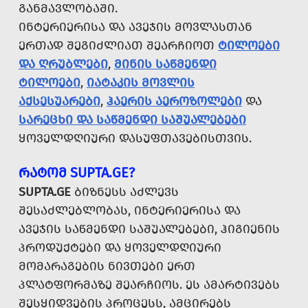
ᲒᲐᲜᲛᲐᲕᲚᲝᲑᲐᲨᲘ.
ᲘᲜᲢᲔᲠᲘᲔᲠᲘᲡᲐ ᲓᲐ ᲐᲕᲔᲯᲘᲡ ᲛᲝᲕᲚᲐᲡᲗᲐᲜ
ᲔᲠᲗᲐᲓ ᲨᲔᲒᲘᲫᲚᲘᲐᲗ ᲨᲔᲐᲠᲩᲘᲝᲗ
ᲢᲘᲚᲝᲔᲑᲘ
ᲓᲐ ᲦᲠᲣᲑᲚᲔᲑᲘ
,
ᲛᲘᲜᲘᲡ ᲡᲐᲬᲛᲔᲜᲓᲘ
ᲢᲘᲚᲝᲔᲑᲘ
,
ᲘᲐᲢᲐᲙᲘᲡ ᲛᲝᲕᲚᲘᲡ
ᲐᲥᲡᲔᲡᲣᲐᲠᲔᲑᲘ
,
ᲰᲐᲔᲠᲘᲡ ᲐᲔᲠᲝᲖᲝᲚᲔᲑᲘ
ᲓᲐ
ᲡᲐᲠᲔᲪᲮᲘ ᲓᲐ ᲡᲐᲬᲛᲔᲜᲓᲘ ᲡᲐᲨᲣᲐᲚᲔᲑᲔᲑᲘ
ᲧᲝᲕᲔᲚᲓᲦᲘᲣᲠᲘ ᲓᲐᲡᲣᲤᲗᲐᲕᲔᲑᲘᲡᲗᲕᲘᲡ.
ᲠᲐᲢᲝᲛ SUPTA.GE?
SUPTA.GE
ᲑᲘᲖᲜᲔᲡᲡ ᲐᲫᲚᲔᲕᲡ
ᲨᲔᲡᲐᲫᲚᲔᲑᲚᲝᲑᲐᲡ, ᲘᲜᲢᲔᲠᲘᲔᲠᲘᲡᲐ ᲓᲐ
ᲐᲕᲔᲯᲘᲡ ᲡᲐᲬᲛᲔᲜᲓᲘ ᲡᲐᲨᲣᲐᲚᲔᲑᲔᲑᲘ, ᲰᲘᲒᲘᲔᲜᲘᲡ
ᲞᲠᲝᲓᲣᲥᲢᲔᲑᲘ ᲓᲐ ᲧᲝᲕᲔᲚᲓᲦᲘᲣᲠᲘ
ᲛᲝᲛᲐᲠᲐᲒᲔᲑᲘᲡ ᲜᲘᲕᲗᲔᲑᲘ ᲔᲠᲗ
ᲞᲚᲐᲢᲤᲝᲠᲛᲐᲖᲔ ᲨᲔᲐᲠᲩᲘᲝᲡ. ᲔᲡ ᲐᲛᲐᲠᲢᲘᲕᲔᲑᲡ
ᲨᲔᲡᲧᲘᲓᲕᲔᲑᲘᲡ ᲞᲠᲝᲪᲔᲡᲡ, ᲐᲛᲪᲘᲠᲔᲑᲡ