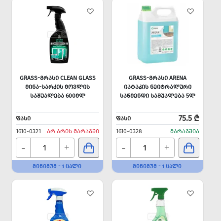
GRASS-ᲒᲠᲐᲡᲘ CLEAN GLASS
GRASS-ᲒᲠᲐᲡᲘ ARENA
ᲛᲘᲜᲐ-ᲡᲐᲠᲙᲘᲡ ᲛᲝᲕᲚᲘᲡ
ᲘᲐᲢᲐᲙᲘᲡ ᲜᲔᲘᲢᲠᲐᲚᲣᲠᲘ
ᲡᲐᲨᲣᲐᲚᲔᲑᲐ 600ᲛᲚ
ᲡᲐᲬᲛᲔᲜᲓᲘ ᲡᲐᲨᲣᲐᲚᲔᲑᲐ 5Ლ
75.5 ₾
ᲤᲐᲡᲘ
ᲤᲐᲡᲘ
1610-0321
ᲐᲠ ᲐᲠᲘᲡ ᲛᲐᲠᲐᲒᲨᲘ
1610-0328
ᲛᲐᲠᲐᲒᲨᲘᲐ
-
-
+
+
ᲛᲘᲜᲘᲛᲣᲛ - 1 ᲪᲐᲚᲘ
ᲛᲘᲜᲘᲛᲣᲛ - 1 ᲪᲐᲚᲘ