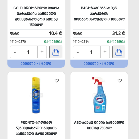
GOLD DROP-ᲒᲝᲚᲓ ᲓᲠᲝᲞ
BAGI-ᲑᲐᲒᲘ 'ᲛᲐᲡᲢᲘᲙᲐ'
ᲘᲐᲢᲐᲙᲔᲑᲘᲡ ᲡᲐᲬᲛᲔᲜᲓᲘ
ᲞᲐᲠᲙᲔᲢᲘᲡ
ᲣᲜᲘᲕᲔᲠᲡᲐᲚᲣᲠᲘ ᲡᲘᲗᲮᲔ
ᲛᲝᲡᲐᲞᲠᲘᲐᲚᲔᲑᲔᲚᲘ 1000ᲛᲚ
1500ᲛᲚ
10.4 ₾
31.2 ₾
ᲤᲐᲡᲘ
ᲤᲐᲡᲘ
1610-0370
ᲛᲐᲠᲐᲒᲨᲘᲐ
1610-0314
ᲛᲐᲠᲐᲒᲨᲘᲐ
-
-
+
+
ᲛᲘᲜᲘᲛᲣᲛ - 1 ᲪᲐᲚᲘ
ᲛᲘᲜᲘᲛᲣᲛ - 1 ᲪᲐᲚᲘ
PRONTO-ᲞᲠᲝᲜᲢᲝ
ABC-ᲐᲑᲔᲪᲔ ᲛᲘᲜᲘᲡ ᲡᲐᲬᲛᲔᲜᲓᲘ
'ᲣᲜᲘᲕᲔᲠᲡᲐᲚᲘ' ᲐᲕᲔᲯᲘᲡ
ᲡᲘᲗᲮᲔ 750ᲛᲚ
ᲡᲐᲬᲛᲔᲜᲓᲘ ᲥᲐᲤᲘ 250ᲛᲚ