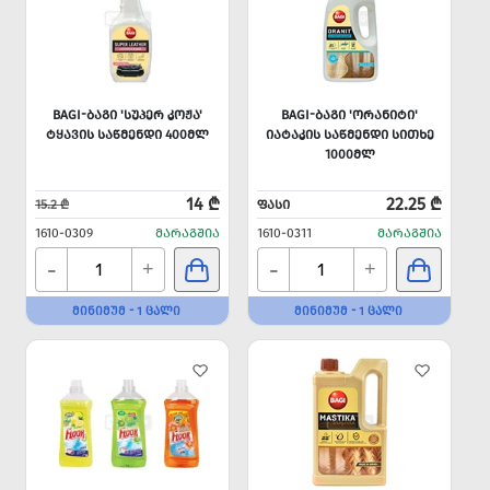
BAGI-ᲑᲐᲒᲘ 'ᲡᲣᲞᲔᲠ ᲙᲝᲟᲐ'
BAGI-ᲑᲐᲒᲘ 'ᲝᲠᲐᲜᲘᲢᲘ'
ᲢᲧᲐᲕᲘᲡ ᲡᲐᲬᲛᲔᲜᲓᲘ 400ᲛᲚ
ᲘᲐᲢᲐᲙᲘᲡ ᲡᲐᲬᲛᲔᲜᲓᲘ ᲡᲘᲗᲮᲔ
1000ᲛᲚ
14 ₾
22.25 ₾
15.2 ₾
ᲤᲐᲡᲘ
1610-0309
ᲛᲐᲠᲐᲒᲨᲘᲐ
1610-0311
ᲛᲐᲠᲐᲒᲨᲘᲐ
-
-
+
+
ᲛᲘᲜᲘᲛᲣᲛ - 1 ᲪᲐᲚᲘ
ᲛᲘᲜᲘᲛᲣᲛ - 1 ᲪᲐᲚᲘ