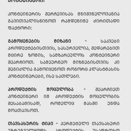
ᲙᲝᲜᲢᲔᲘᲜᲔᲠᲘ?
ᲙᲝᲜᲢᲔᲘᲜᲔᲠᲘᲡ ᲨᲔᲠᲩᲔᲕᲘᲡᲐᲡ ᲛᲜᲘᲨᲕᲜᲔᲚᲝᲕᲐᲜᲘᲐ
ᲒᲐᲕᲘᲗᲕᲐᲚᲘᲡᲬᲘᲜᲝᲗ ᲠᲐᲛᲓᲔᲜᲘᲛᲔ ᲫᲘᲠᲘᲗᲐᲓᲘ
ᲤᲐᲥᲢᲝᲠᲘ:
ᲒᲐᲛᲝᲧᲔᲜᲔᲑᲘᲡ ᲛᲘᲖᲐᲜᲘ -
ᲡᲐᲙᲕᲔᲑᲘ
ᲞᲠᲝᲓᲣᲥᲢᲔᲑᲘᲡᲗᲕᲘᲡ, ᲡᲐᲡᲣᲠᲕᲔᲚᲘᲐ, ᲨᲔᲓᲐᲠᲔᲑᲘᲗ
ᲛᲪᲘᲠᲔ ᲖᲝᲛᲘᲡ, ᲡᲐᲛᲖᲐᲠᲔᲣᲚᲝᲡ ᲙᲝᲜᲢᲔᲘᲜᲔᲠᲘ
ᲨᲔᲐᲠᲩᲘᲝᲗ. ᲡᲐᲛᲔᲣᲠᲜᲔᲝ ᲛᲘᲖᲜᲔᲑᲘᲡᲗᲕᲘᲡ ᲙᲘ
ᲨᲔᲒᲘᲫᲚᲘᲐ ᲒᲐᲛᲝᲘᲧᲔᲜᲝᲗ ᲠᲝᲒᲝᲠᲪ ᲞᲚᲐᲡᲢᲛᲐᲡᲘᲡ
ᲙᲝᲜᲢᲔᲘᲜᲔᲠᲔᲑᲘ, ᲘᲡᲔ ᲡᲐᲗᲚᲔᲑᲘ.
ᲞᲠᲝᲓᲣᲥᲢᲘᲡ ᲛᲝᲪᲣᲚᲝᲑᲐ -
ᲨᲔᲐᲠᲩᲘᲔᲗ
ᲙᲝᲜᲢᲔᲘᲜᲔᲠᲘ ᲘᲛ ᲞᲠᲝᲓᲣᲥᲢᲘᲡ ᲛᲝᲪᲣᲚᲝᲑᲘᲡ
ᲨᲔᲡᲐᲑᲐᲛᲘᲡᲐᲓ, ᲠᲝᲛᲔᲚᲘᲪ ᲛᲐᲡᲨᲘ ᲣᲜᲓᲐ
ᲛᲝᲐᲗᲐᲕᲡᲝᲗ.
ᲗᲐᲕᲡᲐᲮᲣᲠᲘᲡ ᲢᲘᲞᲘ -
ᲰᲔᲠᲛᲔᲢᲣᲚᲘ ᲗᲐᲕᲡᲐᲮᲣᲠᲘ
ᲣᲖᲠᲣᲜᲕᲔᲚᲧᲝᲤᲡ ᲞᲠᲝᲓᲣᲥᲢᲘᲡ ᲣᲡᲐᲤᲠᲗᲮᲝ