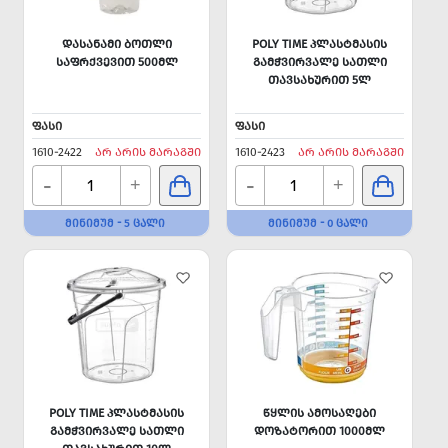
ᲓᲐᲡᲐᲜᲐᲛᲘ ᲑᲝᲗᲚᲘ
POLY TIME ᲞᲚᲐᲡᲢᲛᲐᲡᲘᲡ
ᲡᲐᲤᲠᲥᲕᲔᲕᲘᲗ 500ᲛᲚ
ᲒᲐᲛᲭᲕᲘᲠᲕᲐᲚᲔ ᲡᲐᲗᲚᲘ
ᲗᲐᲕᲡᲐᲮᲣᲠᲘᲗ 5Ლ
ᲤᲐᲡᲘ
ᲤᲐᲡᲘ
1610-2422
ᲐᲠ ᲐᲠᲘᲡ ᲛᲐᲠᲐᲒᲨᲘ
1610-2423
ᲐᲠ ᲐᲠᲘᲡ ᲛᲐᲠᲐᲒᲨᲘ
-
-
+
+
ᲛᲘᲜᲘᲛᲣᲛ - 5 ᲪᲐᲚᲘ
ᲛᲘᲜᲘᲛᲣᲛ - 0 ᲪᲐᲚᲘ
POLY TIME ᲞᲚᲐᲡᲢᲛᲐᲡᲘᲡ
ᲬᲧᲚᲘᲡ ᲐᲛᲝᲡᲐᲦᲔᲑᲘ
ᲒᲐᲛᲭᲕᲘᲠᲕᲐᲚᲔ ᲡᲐᲗᲚᲘ
ᲓᲝᲖᲐᲢᲝᲠᲘᲗ 1000ᲛᲚ