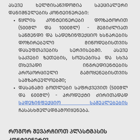
ᲐᲡᲔᲕᲔ ᲮᲔᲚᲛᲘᲡᲐᲬᲕᲓᲝᲛᲘᲐ ᲡᲞᲔᲪᲘᲐᲚᲣᲠᲘ
ᲓᲐᲜᲘᲨᲜᲣᲚᲔᲑᲘᲡ ᲙᲝᲜᲢᲔᲘᲜᲔᲠᲔᲑᲘ:
ᲬᲧᲚᲘᲡ ᲙᲝᲜᲢᲔᲘᲜᲔᲠᲔᲑᲘ ᲓᲝᲖᲐᲢᲝᲠᲘᲗ
(500ᲛᲚ ᲓᲐ 1000ᲛᲚ) - ᲨᲔᲒᲘᲫᲚᲘᲐᲗ
ᲡᲐᲬᲛᲔᲜᲓᲘ ᲓᲐ ᲡᲐᲓᲔᲖᲘᲜᲤᲔᲥᲪᲘᲝ ᲮᲡᲜᲐᲠᲔᲑᲘᲡ
ᲓᲝᲖᲘᲠᲔᲑᲣᲚᲘ ᲛᲘᲬᲝᲓᲔᲑᲘᲡᲗᲕᲘᲡ
ᲓᲐᲡᲣᲤᲗᲐᲕᲔᲑᲘᲡ ᲡᲔᲠᲕᲘᲡᲔᲑᲨᲘ. ᲐᲡᲔᲕᲔ
ᲡᲐᲙᲕᲔᲑᲘ ᲖᲔᲗᲔᲑᲘᲡ, ᲡᲝᲣᲡᲔᲑᲘᲡᲐ ᲓᲐ ᲡᲮᲕᲐ
ᲗᲮᲔᲕᲐᲓᲘ ᲘᲜᲒᲠᲔᲓᲘᲔᲜᲢᲔᲑᲘᲡ
ᲞᲠᲝᲞᲝᲠᲪᲘᲣᲚᲘ ᲒᲐᲛᲝᲧᲔᲜᲔᲑᲘᲡᲗᲕᲘᲡ
ᲡᲐᲛᲖᲐᲠᲔᲣᲚᲝᲔᲑᲨᲘ;
ᲓᲐᲡᲐᲜᲐᲛᲘ ᲑᲝᲗᲚᲔᲑᲘ ᲡᲐᲤᲠᲥᲕᲔᲕᲘᲗ (500ᲛᲚ
ᲓᲐ 600ᲛᲚ) - ᲞᲠᲝᲓᲣᲥᲢᲘ ᲫᲘᲠᲘᲗᲐᲓᲐᲓ
ᲡᲐᲓᲔᲖᲘᲜᲤᲔᲥᲪᲘᲝ ᲡᲐᲨᲣᲐᲚᲔᲑᲔᲑᲘᲡ
ᲩᲐᲡᲐᲡᲮᲛᲔᲚᲐᲓᲒᲐᲛᲝᲘᲧᲔᲜᲔᲑᲐ.
ᲠᲝᲒᲝᲠ ᲨᲔᲕᲐᲠᲩᲘᲝᲗ ᲞᲚᲐᲡᲢᲛᲐᲡᲘᲡ