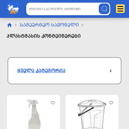
ᲡᲐᲛᲔᲣᲠᲜᲔᲝ ᲡᲐᲥᲝᲜᲔᲚᲘ
Პლასტმასის Კონტეინერები
ᲧᲕᲔᲚᲐ ᲙᲐᲢᲔᲒᲝᲠᲘᲐ