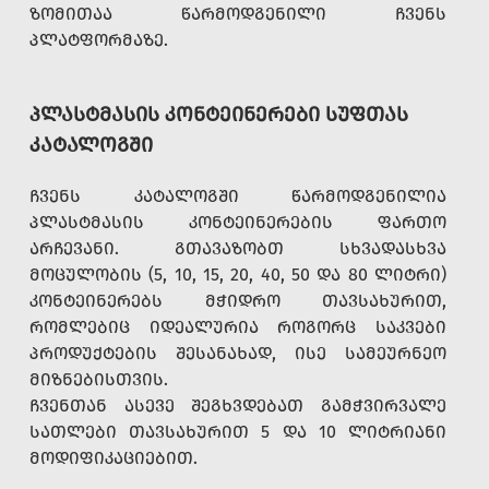
ᲖᲝᲛᲘᲗᲐᲐ ᲬᲐᲠᲛᲝᲓᲒᲔᲜᲘᲚᲘ ᲩᲕᲔᲜᲡ
ᲞᲚᲐᲢᲤᲝᲠᲛᲐᲖᲔ.
ᲞᲚᲐᲡᲢᲛᲐᲡᲘᲡ ᲙᲝᲜᲢᲔᲘᲜᲔᲠᲔᲑᲘ ᲡᲣᲤᲗᲐᲡ
ᲙᲐᲢᲐᲚᲝᲒᲨᲘ
ᲩᲕᲔᲜᲡ ᲙᲐᲢᲐᲚᲝᲒᲨᲘ ᲬᲐᲠᲛᲝᲓᲒᲔᲜᲘᲚᲘᲐ
ᲞᲚᲐᲡᲢᲛᲐᲡᲘᲡ ᲙᲝᲜᲢᲔᲘᲜᲔᲠᲔᲑᲘᲡ ᲤᲐᲠᲗᲝ
ᲐᲠᲩᲔᲕᲐᲜᲘ. ᲒᲗᲐᲕᲐᲖᲝᲑᲗ ᲡᲮᲕᲐᲓᲐᲡᲮᲕᲐ
ᲛᲝᲪᲣᲚᲝᲑᲘᲡ (5, 10, 15, 20, 40, 50 ᲓᲐ 80 ᲚᲘᲢᲠᲘ)
ᲙᲝᲜᲢᲔᲘᲜᲔᲠᲔᲑᲡ ᲛᲭᲘᲓᲠᲝ ᲗᲐᲕᲡᲐᲮᲣᲠᲘᲗ,
ᲠᲝᲛᲚᲔᲑᲘᲪ ᲘᲓᲔᲐᲚᲣᲠᲘᲐ ᲠᲝᲒᲝᲠᲪ ᲡᲐᲙᲕᲔᲑᲘ
ᲞᲠᲝᲓᲣᲥᲢᲔᲑᲘᲡ ᲨᲔᲡᲐᲜᲐᲮᲐᲓ, ᲘᲡᲔ ᲡᲐᲛᲔᲣᲠᲜᲔᲝ
ᲛᲘᲖᲜᲔᲑᲘᲡᲗᲕᲘᲡ.
ᲩᲕᲔᲜᲗᲐᲜ ᲐᲡᲔᲕᲔ ᲨᲔᲒᲮᲕᲓᲔᲑᲐᲗ ᲒᲐᲛᲭᲕᲘᲠᲕᲐᲚᲔ
ᲡᲐᲗᲚᲔᲑᲘ ᲗᲐᲕᲡᲐᲮᲣᲠᲘᲗ 5 ᲓᲐ 10 ᲚᲘᲢᲠᲘᲐᲜᲘ
ᲛᲝᲓᲘᲤᲘᲙᲐᲪᲘᲔᲑᲘᲗ.