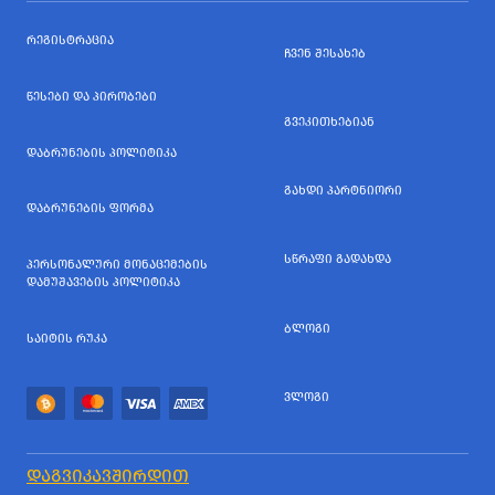
ᲠᲔᲒᲘᲡᲢᲠᲐᲪᲘᲐ
ᲩᲕᲔᲜ ᲨᲔᲡᲐᲮᲔᲑ
ᲬᲔᲡᲔᲑᲘ ᲓᲐ ᲞᲘᲠᲝᲑᲔᲑᲘ
ᲒᲕᲔᲙᲘᲗᲮᲔᲑᲘᲐᲜ
ᲓᲐᲑᲠᲣᲜᲔᲑᲘᲡ ᲞᲝᲚᲘᲢᲘᲙᲐ
ᲒᲐᲮᲓᲘ ᲞᲐᲠᲢᲜᲘᲝᲠᲘ
ᲓᲐᲑᲠᲣᲜᲔᲑᲘᲡ ᲤᲝᲠᲛᲐ
ᲡᲬᲠᲐᲤᲘ ᲒᲐᲓᲐᲮᲓᲐ
ᲞᲔᲠᲡᲝᲜᲐᲚᲣᲠᲘ ᲛᲝᲜᲐᲪᲔᲛᲔᲑᲘᲡ
ᲓᲐᲛᲣᲨᲐᲕᲔᲑᲘᲡ ᲞᲝᲚᲘᲢᲘᲙᲐ
ᲑᲚᲝᲒᲘ
ᲡᲐᲘᲢᲘᲡ ᲠᲣᲙᲐ
ᲕᲚᲝᲒᲘ
ᲓᲐᲒᲕᲘᲙᲐᲕᲨᲘᲠᲓᲘᲗ