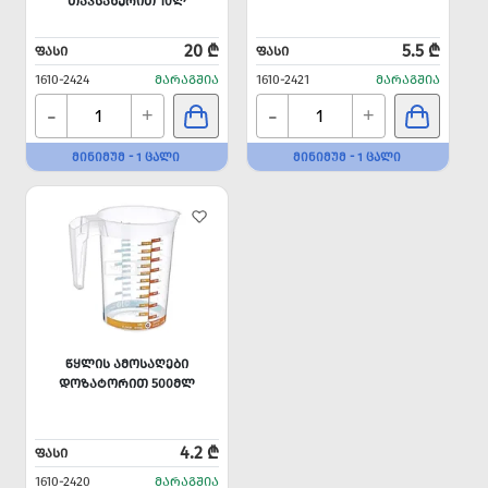
ᲗᲐᲕᲡᲐᲮᲣᲠᲘᲗ 10Ლ
20 ₾
5.5 ₾
ᲤᲐᲡᲘ
ᲤᲐᲡᲘ
1610-2424
ᲛᲐᲠᲐᲒᲨᲘᲐ
1610-2421
ᲛᲐᲠᲐᲒᲨᲘᲐ
-
-
+
+
ᲛᲘᲜᲘᲛᲣᲛ - 1 ᲪᲐᲚᲘ
ᲛᲘᲜᲘᲛᲣᲛ - 1 ᲪᲐᲚᲘ
ᲬᲧᲚᲘᲡ ᲐᲛᲝᲡᲐᲦᲔᲑᲘ
ᲓᲝᲖᲐᲢᲝᲠᲘᲗ 500ᲛᲚ
4.2 ₾
ᲤᲐᲡᲘ
1610-2420
ᲛᲐᲠᲐᲒᲨᲘᲐ