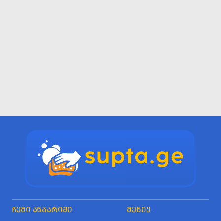
ᲩᲔᲛᲘ ᲐᲜᲒᲐᲠᲘᲨᲘ
ᲛᲔᲜᲘᲣ