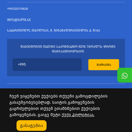
+995322110626
INFO@SUPTA.GE
ᲡᲐᲥᲐᲠᲗᲕᲔᲚᲝ, ᲗᲑᲘᲚᲘᲡᲘ, Მ. ᲬᲘᲜᲐᲛᲫᲦᲕᲠᲘᲨᲕᲘᲚᲘᲡ Ქ. N162
ᲓᲐᲒᲕᲘᲢᲝᲕᲔᲗ ᲗᲥᲕᲔᲜᲘ ᲡᲐᲙᲝᲜᲢᲐᲥᲢᲝ ᲩᲕᲔᲜ ᲣᲛᲝᲙᲚᲔᲡ ᲓᲠᲝᲨᲘ
ᲓᲐᲒᲘᲙᲐᲕᲨᲘᲠᲓᲔᲑᲘᲗ
ᲒᲐᲒᲖᲐᲕᲜᲐ
ჩვენ ვიყენებთ ქუქიებს თქვენი გამოცდილების
გასაუმჯობესებლად. საიტის გამოყენების
ყველა უფლება დაცულია
გაგრძელებით თქვენ ეთანხმებით ქუქიების
საიტის პროვაიდერი Webdoors.ge
გამოყენებას. გაიგე მეტი
ქუქი პოლიტიკა.
0
გასაგებია
Კატეგორიები
Აქციები
Კალათა
Პროფილი