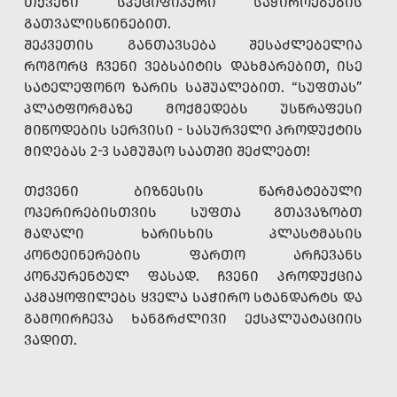
ᲗᲥᲕᲔᲜᲘ ᲡᲞᲔᲪᲘᲤᲘᲙᲣᲠᲘ ᲡᲐᲭᲘᲠᲝᲔᲑᲔᲑᲘᲡ
ᲒᲐᲗᲕᲐᲚᲘᲡᲬᲘᲜᲔᲑᲘᲗ.
ᲨᲔᲙᲕᲔᲗᲘᲡ ᲒᲐᲜᲗᲐᲕᲡᲔᲑᲐ ᲨᲔᲡᲐᲫᲚᲔᲑᲔᲚᲘᲐ
ᲠᲝᲒᲝᲠᲪ ᲩᲕᲔᲜᲘ ᲕᲔᲑᲡᲐᲘᲢᲘᲡ ᲓᲐᲮᲛᲐᲠᲔᲑᲘᲗ, ᲘᲡᲔ
ᲡᲐᲢᲔᲚᲔᲤᲝᲜᲝ ᲖᲐᲠᲘᲡ ᲡᲐᲨᲣᲐᲚᲔᲑᲘᲗ. “ᲡᲣᲤᲗᲐᲡ”
ᲞᲚᲐᲢᲤᲝᲠᲛᲐᲖᲔ ᲛᲝᲥᲛᲔᲓᲔᲑᲡ ᲣᲡᲬᲠᲐᲤᲔᲡᲘ
ᲛᲘᲬᲝᲓᲔᲑᲘᲡ ᲡᲔᲠᲕᲘᲡᲘ - ᲡᲐᲡᲣᲠᲕᲔᲚᲘ ᲞᲠᲝᲓᲣᲥᲢᲘᲡ
ᲛᲘᲦᲔᲑᲐᲡ 2-3 ᲡᲐᲛᲣᲨᲐᲝ ᲡᲐᲐᲗᲨᲘ ᲨᲔᲫᲚᲔᲑᲗ!
ᲗᲥᲕᲔᲜᲘ ᲑᲘᲖᲜᲔᲡᲘᲡ ᲬᲐᲠᲛᲐᲢᲔᲑᲣᲚᲘ
ᲝᲞᲔᲠᲘᲠᲔᲑᲘᲡᲗᲕᲘᲡ ᲡᲣᲤᲗᲐ ᲒᲗᲐᲕᲐᲖᲝᲑᲗ
ᲛᲐᲦᲐᲚᲘ ᲮᲐᲠᲘᲡᲮᲘᲡ ᲞᲚᲐᲡᲢᲛᲐᲡᲘᲡ
ᲙᲝᲜᲢᲔᲘᲜᲔᲠᲔᲑᲘᲡ ᲤᲐᲠᲗᲝ ᲐᲠᲩᲔᲕᲐᲜᲡ
ᲙᲝᲜᲙᲣᲠᲔᲜᲢᲣᲚ ᲤᲐᲡᲐᲓ. ᲩᲕᲔᲜᲘ ᲞᲠᲝᲓᲣᲥᲪᲘᲐ
ᲐᲙᲛᲐᲧᲝᲤᲘᲚᲔᲑᲡ ᲧᲕᲔᲚᲐ ᲡᲐᲭᲘᲠᲝ ᲡᲢᲐᲜᲓᲐᲠᲢᲡ ᲓᲐ
ᲒᲐᲛᲝᲘᲠᲩᲔᲕᲐ ᲮᲐᲜᲒᲠᲫᲚᲘᲕᲘ ᲔᲥᲡᲞᲚᲣᲐᲢᲐᲪᲘᲘᲡ
ᲕᲐᲓᲘᲗ.