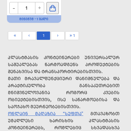
-
+
ᲛᲘᲜᲘᲛᲣᲛ - 1 ᲪᲐᲚᲘ
«
‹
1
›
» 1
ᲞᲚᲐᲡᲢᲛᲐᲡᲘᲡ ᲙᲝᲜᲢᲔᲘᲜᲔᲠᲔᲑᲘ ᲣᲜᲘᲕᲔᲠᲡᲐᲚᲣᲠ
ᲡᲐᲨᲣᲐᲚᲔᲑᲐᲡ ᲬᲐᲠᲛᲝᲐᲓᲒᲔᲜᲡ ᲞᲠᲝᲓᲣᲥᲢᲔᲑᲘᲡ
ᲨᲔᲜᲐᲮᲕᲘᲡᲐ ᲓᲐ ᲢᲠᲐᲜᲡᲞᲝᲠᲢᲘᲠᲔᲑᲘᲡᲗᲕᲘᲡ.
ᲛᲐᲗᲘ ᲛᲠᲐᲕᲐᲚᲤᲣᲜᲥᲪᲘᲣᲠᲘ ᲓᲐᲜᲘᲨᲜᲣᲚᲔᲑᲐ ᲓᲐ
ᲞᲠᲐᲥᲢᲘᲙᲣᲚᲝᲑᲐ ᲒᲐᲜᲡᲐᲙᲣᲗᲠᲔᲑᲘᲗ
ᲛᲜᲘᲨᲕᲜᲔᲚᲝᲕᲐᲜᲘᲐ ᲠᲝᲒᲝᲠᲪ ᲙᲕᲔᲑᲘᲡ
ᲝᲑᲘᲔᲥᲢᲔᲑᲘᲡᲗᲕᲘᲡ, ᲘᲡᲔ ᲡᲐᲬᲐᲠᲛᲝᲔᲑᲘᲡᲐ ᲓᲐ
ᲡᲐᲝᲯᲐᲮᲝ ᲛᲔᲣᲠᲜᲔᲝᲑᲔᲑᲘᲡᲗᲕᲘᲡ.
ᲝᲜᲚᲐᲘᲜ ᲛᲐᲦᲐᲖᲘᲐ “ᲡᲣᲤᲗᲐ”
ᲒᲗᲐᲕᲐᲖᲝᲑᲗ
ᲣᲛᲐᲦᲚᲔᲡᲘ ᲮᲐᲠᲘᲡᲮᲘᲡ ᲞᲚᲐᲡᲢᲛᲐᲡᲘᲡ
ᲙᲝᲜᲢᲔᲘᲜᲔᲠᲔᲑᲡ, ᲠᲝᲛᲚᲔᲑᲘᲪ ᲡᲮᲕᲐᲓᲐᲡᲮᲕᲐ