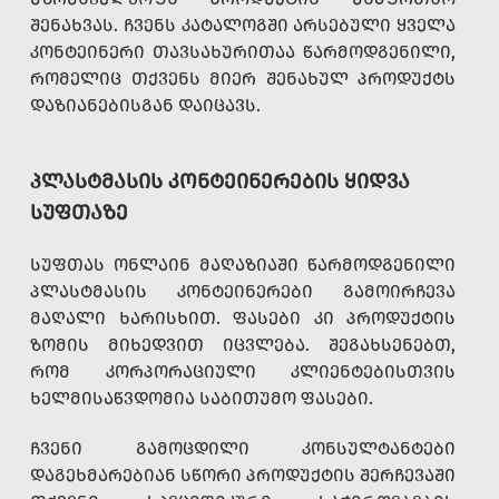
ᲨᲔᲜᲐᲮᲕᲐᲡ. ᲩᲕᲔᲜᲡ ᲙᲐᲢᲐᲚᲝᲒᲨᲘ ᲐᲠᲡᲔᲑᲣᲚᲘ ᲧᲕᲔᲚᲐ
ᲙᲝᲜᲢᲔᲘᲜᲔᲠᲘ ᲗᲐᲕᲡᲐᲮᲣᲠᲘᲗᲐᲐ ᲬᲐᲠᲛᲝᲓᲒᲔᲜᲘᲚᲘ,
ᲠᲝᲛᲔᲚᲘᲪ ᲗᲥᲕᲔᲜᲡ ᲛᲘᲔᲠ ᲨᲔᲜᲐᲮᲣᲚ ᲞᲠᲝᲓᲣᲥᲢᲡ
ᲓᲐᲖᲘᲐᲜᲔᲑᲘᲡᲒᲐᲜ ᲓᲐᲘᲪᲐᲕᲡ.
ᲞᲚᲐᲡᲢᲛᲐᲡᲘᲡ ᲙᲝᲜᲢᲔᲘᲜᲔᲠᲔᲑᲘᲡ ᲧᲘᲓᲕᲐ
ᲡᲣᲤᲗᲐᲖᲔ
ᲡᲣᲤᲗᲐᲡ ᲝᲜᲚᲐᲘᲜ ᲛᲐᲦᲐᲖᲘᲐᲨᲘ ᲬᲐᲠᲛᲝᲓᲒᲔᲜᲘᲚᲘ
ᲞᲚᲐᲡᲢᲛᲐᲡᲘᲡ ᲙᲝᲜᲢᲔᲘᲜᲔᲠᲔᲑᲘ ᲒᲐᲛᲝᲘᲠᲩᲔᲕᲐ
ᲛᲐᲦᲐᲚᲘ ᲮᲐᲠᲘᲡᲮᲘᲗ. ᲤᲐᲡᲔᲑᲘ ᲙᲘ ᲞᲠᲝᲓᲣᲥᲢᲘᲡ
ᲖᲝᲛᲘᲡ ᲛᲘᲮᲔᲓᲕᲘᲗ ᲘᲪᲕᲚᲔᲑᲐ. ᲨᲔᲒᲐᲮᲡᲔᲜᲔᲑᲗ,
ᲠᲝᲛ ᲙᲝᲠᲞᲝᲠᲐᲪᲘᲣᲚᲘ ᲙᲚᲘᲔᲜᲢᲔᲑᲘᲡᲗᲕᲘᲡ
ᲮᲔᲚᲛᲘᲡᲐᲬᲕᲓᲝᲛᲘᲐ ᲡᲐᲑᲘᲗᲣᲛᲝ ᲤᲐᲡᲔᲑᲘ.
ᲩᲕᲔᲜᲘ ᲒᲐᲛᲝᲪᲓᲘᲚᲘ ᲙᲝᲜᲡᲣᲚᲢᲐᲜᲢᲔᲑᲘ
ᲓᲐᲒᲔᲮᲛᲐᲠᲔᲑᲘᲐᲜ ᲡᲬᲝᲠᲘ ᲞᲠᲝᲓᲣᲥᲢᲘᲡ ᲨᲔᲠᲩᲔᲕᲐᲨᲘ