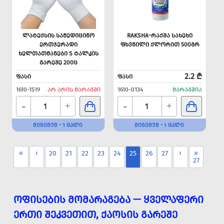
ᲚᲐᲢᲔᲥᲡᲘᲡ ᲡᲐᲛᲔᲓᲘᲪᲘᲜᲝ
RAKSHA-ᲠᲐᲥᲨᲐ ᲡᲐᲮᲔᲮᲘ
ᲔᲠᲗᲯᲔᲠᲐᲓᲘ
ᲤᲮᲕᲜᲘᲚᲘ ᲥᲚᲝᲠᲘᲗ 500ᲒᲠ
ᲮᲔᲚᲗᲐᲗᲛᲐᲜᲔᲑᲘ S ᲢᲐᲚᲙᲘᲡ
ᲒᲐᲠᲔᲨᲔ 200Ც
2.2 ₾
ᲤᲐᲡᲘ
ᲤᲐᲡᲘ
1610-1519
ᲐᲠ ᲐᲠᲘᲡ ᲛᲐᲠᲐᲒᲨᲘ
1610-0134
ᲛᲐᲠᲐᲒᲨᲘᲐ
-
-
+
+
ᲛᲘᲜᲘᲛᲣᲛ - 1 ᲪᲐᲚᲘ
ᲛᲘᲜᲘᲛᲣᲛ - 1 ᲪᲐᲚᲘ
«
‹
20
21
22
23
24
25
26
27
›
»
27
ᲝᲤᲘᲡᲔᲑᲘᲡ ᲛᲝᲛᲐᲠᲐᲒᲔᲑᲐ — ᲧᲕᲔᲚᲐᲤᲔᲠᲘ
ᲔᲠᲗᲘ ᲨᲔᲙᲕᲔᲗᲘᲗ, ᲥᲐᲝᲡᲘᲡ ᲒᲐᲠᲔᲨᲔ