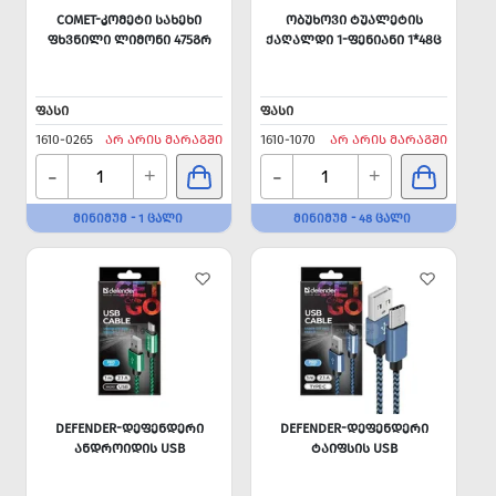
COMET-ᲙᲝᲛᲔᲢᲘ ᲡᲐᲮᲔᲮᲘ
ᲝᲑᲣᲮᲝᲕᲘ ᲢᲣᲐᲚᲔᲢᲘᲡ
ᲤᲮᲕᲜᲘᲚᲘ ᲚᲘᲛᲝᲜᲘ 475ᲒᲠ
ᲥᲐᲦᲐᲚᲓᲘ 1-ᲤᲔᲜᲘᲐᲜᲘ 1*48Ც
ᲤᲐᲡᲘ
ᲤᲐᲡᲘ
1610-0265
ᲐᲠ ᲐᲠᲘᲡ ᲛᲐᲠᲐᲒᲨᲘ
1610-1070
ᲐᲠ ᲐᲠᲘᲡ ᲛᲐᲠᲐᲒᲨᲘ
-
-
+
+
ᲛᲘᲜᲘᲛᲣᲛ - 1 ᲪᲐᲚᲘ
ᲛᲘᲜᲘᲛᲣᲛ - 48 ᲪᲐᲚᲘ
DEFENDER-ᲓᲔᲤᲔᲜᲓᲔᲠᲘ
DEFENDER-ᲓᲔᲤᲔᲜᲓᲔᲠᲘ
ᲐᲜᲓᲠᲝᲘᲓᲘᲡ USB
ᲢᲐᲘᲤᲡᲘᲡ USB