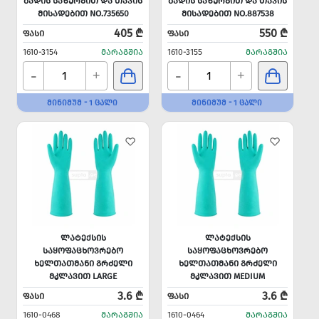
ᲑᲐᲓᲘᲡ ᲡᲐᲖᲣᲠᲒᲘᲗ ᲓᲐ ᲗᲐᲕᲘᲡ
ᲑᲐᲓᲘᲡ ᲡᲐᲖᲣᲠᲒᲘᲗ ᲓᲐ ᲗᲐᲕᲘᲡ
ᲛᲘᲡᲐᲓᲔᲑᲘᲗ NO.735650
ᲛᲘᲡᲐᲓᲔᲑᲘᲗ NO.887538
405 ₾
550 ₾
ᲤᲐᲡᲘ
ᲤᲐᲡᲘ
1610-3154
ᲛᲐᲠᲐᲒᲨᲘᲐ
1610-3155
ᲛᲐᲠᲐᲒᲨᲘᲐ
-
-
+
+
ᲛᲘᲜᲘᲛᲣᲛ - 1 ᲪᲐᲚᲘ
ᲛᲘᲜᲘᲛᲣᲛ - 1 ᲪᲐᲚᲘ
ᲚᲐᲢᲔᲥᲡᲘᲡ
ᲚᲐᲢᲔᲥᲡᲘᲡ
ᲡᲐᲧᲝᲤᲐᲪᲮᲝᲕᲠᲔᲑᲝ
ᲡᲐᲧᲝᲤᲐᲪᲮᲝᲕᲠᲔᲑᲝ
ᲮᲔᲚᲗᲐᲗᲛᲐᲜᲘ ᲒᲠᲫᲔᲚᲘ
ᲮᲔᲚᲗᲐᲗᲛᲐᲜᲘ ᲒᲠᲫᲔᲚᲘ
ᲛᲙᲚᲐᲕᲘᲗ LARGE
ᲛᲙᲚᲐᲕᲘᲗ MEDIUM
3.6 ₾
3.6 ₾
ᲤᲐᲡᲘ
ᲤᲐᲡᲘ
1610-0468
ᲛᲐᲠᲐᲒᲨᲘᲐ
1610-0464
ᲛᲐᲠᲐᲒᲨᲘᲐ