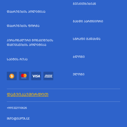
ᲒᲕᲔᲙᲘᲗᲮᲔᲑᲘᲐᲜ
ᲓᲐᲑᲠᲣᲜᲔᲑᲘᲡ ᲞᲝᲚᲘᲢᲘᲙᲐ
ᲒᲐᲮᲓᲘ ᲞᲐᲠᲢᲜᲘᲝᲠᲘ
ᲓᲐᲑᲠᲣᲜᲔᲑᲘᲡ ᲤᲝᲠᲛᲐ
ᲡᲬᲠᲐᲤᲘ ᲒᲐᲓᲐᲮᲓᲐ
ᲞᲔᲠᲡᲝᲜᲐᲚᲣᲠᲘ ᲛᲝᲜᲐᲪᲔᲛᲔᲑᲘᲡ
ᲓᲐᲛᲣᲨᲐᲕᲔᲑᲘᲡ ᲞᲝᲚᲘᲢᲘᲙᲐ
ᲑᲚᲝᲒᲘ
ᲡᲐᲘᲢᲘᲡ ᲠᲣᲙᲐ
ᲕᲚᲝᲒᲘ
ᲓᲐᲒᲕᲘᲙᲐᲕᲨᲘᲠᲓᲘᲗ
+995322110626
INFO@SUPTA.GE