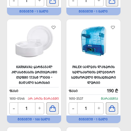
-
-
+
+
ᲛᲘᲜᲘᲛᲣᲛ - 1 ᲪᲐᲚᲘ
ᲛᲘᲜᲘᲛᲣᲛ - 1 ᲪᲐᲚᲘ
KARNAVAL-ᲙᲐᲠᲜᲐᲕᲐᲚ
PALEX-ᲞᲐᲚᲔᲥᲡ ᲚᲐᲖᲔᲠᲘᲡ
ᲞᲚᲐᲡᲢᲛᲐᲡᲘᲡ ᲔᲠᲗᲯᲔᲠᲐᲓᲘ
ᲮᲔᲚᲡᲐᲮᲝᲪᲘᲡ ᲔᲚᲔᲥᲢᲠᲝ
ᲗᲔᲤᲨᲘ 17.5ᲡᲛ 1*100Ც -
ᲡᲔᲜᲡᲝᲠᲣᲚᲘ ᲓᲘᲡᲞᲔᲜᲡᲔᲠᲘ
ᲛᲐᲦᲐᲚᲘ ᲮᲐᲠᲘᲡᲮᲘ
ᲚᲣᲠᲯᲘ
190 ₾
ᲤᲐᲡᲘ
ᲤᲐᲡᲘ
1610-0546
ᲐᲠ ᲐᲠᲘᲡ ᲛᲐᲠᲐᲒᲨᲘ
1610-3537
ᲛᲐᲠᲐᲒᲨᲘᲐ
-
-
+
+
ᲛᲘᲜᲘᲛᲣᲛ - 100 ᲪᲐᲚᲘ
ᲛᲘᲜᲘᲛᲣᲛ - 1 ᲪᲐᲚᲘ