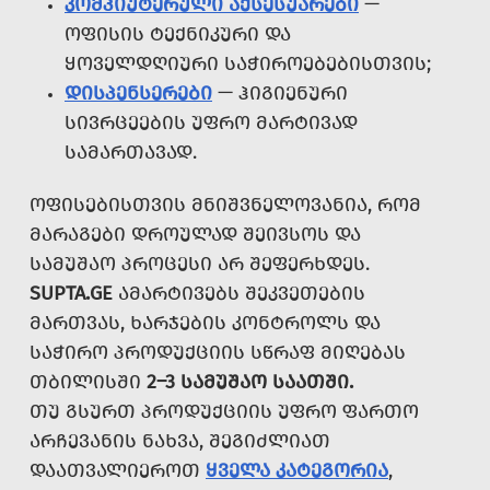
ᲙᲝᲛᲞᲘᲣᲢᲔᲠᲣᲚᲘ ᲐᲥᲡᲔᲡᲣᲐᲠᲔᲑᲘ
—
ᲝᲤᲘᲡᲘᲡ ᲢᲔᲥᲜᲘᲙᲣᲠᲘ ᲓᲐ
ᲧᲝᲕᲔᲚᲓᲦᲘᲣᲠᲘ ᲡᲐᲭᲘᲠᲝᲔᲑᲔᲑᲘᲡᲗᲕᲘᲡ;
ᲓᲘᲡᲞᲔᲜᲡᲔᲠᲔᲑᲘ
— ᲰᲘᲒᲘᲔᲜᲣᲠᲘ
ᲡᲘᲕᲠᲪᲔᲔᲑᲘᲡ ᲣᲤᲠᲝ ᲛᲐᲠᲢᲘᲕᲐᲓ
ᲡᲐᲛᲐᲠᲗᲐᲕᲐᲓ.
ᲝᲤᲘᲡᲔᲑᲘᲡᲗᲕᲘᲡ ᲛᲜᲘᲨᲕᲜᲔᲚᲝᲕᲐᲜᲘᲐ, ᲠᲝᲛ
ᲛᲐᲠᲐᲒᲔᲑᲘ ᲓᲠᲝᲣᲚᲐᲓ ᲨᲔᲘᲕᲡᲝᲡ ᲓᲐ
ᲡᲐᲛᲣᲨᲐᲝ ᲞᲠᲝᲪᲔᲡᲘ ᲐᲠ ᲨᲔᲤᲔᲠᲮᲓᲔᲡ.
SUPTA.GE
ᲐᲛᲐᲠᲢᲘᲕᲔᲑᲡ ᲨᲔᲙᲕᲔᲗᲔᲑᲘᲡ
ᲛᲐᲠᲗᲕᲐᲡ, ᲮᲐᲠᲯᲔᲑᲘᲡ ᲙᲝᲜᲢᲠᲝᲚᲡ ᲓᲐ
ᲡᲐᲭᲘᲠᲝ ᲞᲠᲝᲓᲣᲥᲪᲘᲘᲡ ᲡᲬᲠᲐᲤ ᲛᲘᲦᲔᲑᲐᲡ
ᲗᲑᲘᲚᲘᲡᲨᲘ
2–3 ᲡᲐᲛᲣᲨᲐᲝ ᲡᲐᲐᲗᲨᲘ.
ᲗᲣ ᲒᲡᲣᲠᲗ ᲞᲠᲝᲓᲣᲥᲪᲘᲘᲡ ᲣᲤᲠᲝ ᲤᲐᲠᲗᲝ
ᲐᲠᲩᲔᲕᲐᲜᲘᲡ ᲜᲐᲮᲕᲐ, ᲨᲔᲒᲘᲫᲚᲘᲐᲗ
ᲓᲐᲐᲗᲕᲐᲚᲘᲔᲠᲝᲗ
ᲧᲕᲔᲚᲐ ᲙᲐᲢᲔᲒᲝᲠᲘᲐ
,