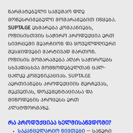
ᲬᲐᲠᲛᲐᲢᲔᲑᲣᲚᲘ ᲡᲐᲛᲣᲨᲐᲝ ᲓᲦᲔ
ᲛᲝᲬᲔᲡᲠᲘᲒᲔᲑᲣᲚᲘ ᲛᲝᲛᲐᲠᲐᲒᲔᲑᲘᲗ ᲘᲬᲧᲔᲑᲐ.
SUPTA.GE
ᲔᲮᲛᲐᲠᲔᲑᲐ ᲙᲝᲛᲞᲐᲜᲘᲔᲑᲡ,
ᲝᲤᲘᲡᲘᲡᲗᲕᲘᲡ ᲡᲐᲭᲘᲠᲝ ᲞᲠᲝᲓᲣᲥᲪᲘᲐ ᲔᲠᲗ
ᲡᲘᲕᲠᲪᲔᲨᲘ ᲨᲔᲐᲠᲩᲘᲝᲜ ᲓᲐ ᲧᲝᲕᲔᲚᲓᲦᲘᲣᲠᲘ
ᲨᲔᲡᲧᲘᲓᲕᲔᲑᲘ ᲛᲐᲠᲢᲘᲕᲐᲓ ᲛᲐᲠᲗᲝᲜ.
ᲝᲤᲘᲡᲘᲡ ᲛᲝᲛᲐᲠᲐᲒᲔᲑᲐ ᲐᲦᲐᲠ ᲡᲐᲭᲘᲠᲝᲔᲑᲡ
ᲡᲮᲕᲐᲓᲐᲡᲮᲕᲐ ᲛᲝᲛᲬᲝᲓᲔᲑᲔᲚᲗᲐᲜ ᲪᲐᲚ-
ᲪᲐᲚᲙᲔ ᲙᲝᲛᲣᲜᲘᲙᲐᲪᲘᲐᲡ. SUPTA.GE
ᲐᲔᲠᲗᲘᲐᲜᲔᲑᲡ ᲞᲠᲝᲓᲣᲥᲪᲘᲘᲡ ᲨᲔᲠᲩᲔᲕᲐᲡ,
ᲨᲔᲙᲕᲔᲗᲐᲡ, ᲓᲝᲙᲣᲛᲔᲜᲢᲐᲪᲘᲐᲡᲐ ᲓᲐ
ᲛᲘᲬᲝᲓᲔᲑᲘᲡ ᲞᲠᲝᲪᲔᲡᲡ ᲔᲠᲗ
ᲞᲚᲐᲢᲤᲝᲠᲛᲐᲖᲔ.
ᲠᲐ ᲞᲠᲝᲓᲣᲥᲪᲘᲐᲐ ᲮᲔᲚᲛᲘᲡᲐᲬᲕᲓᲝᲛᲘ?
ᲡᲐᲙᲐᲜᲪᲔᲚᲐᲠᲘᲝ ᲜᲘᲕᲗᲔᲑᲘ
— ᲡᲐᲬᲔᲠᲘ