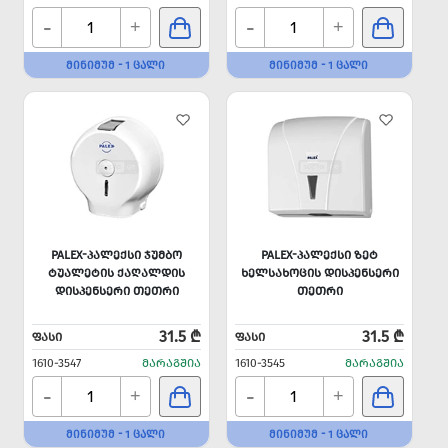
-
-
+
+
ᲛᲘᲜᲘᲛᲣᲛ - 1 ᲪᲐᲚᲘ
ᲛᲘᲜᲘᲛᲣᲛ - 1 ᲪᲐᲚᲘ
PALEX-ᲞᲐᲚᲔᲥᲡᲘ ᲯᲣᲛᲑᲝ
PALEX-ᲞᲐᲚᲔᲥᲡᲘ ᲖᲔᲢ
ᲢᲣᲐᲚᲔᲢᲘᲡ ᲥᲐᲦᲐᲚᲓᲘᲡ
ᲮᲔᲚᲡᲐᲮᲝᲪᲘᲡ ᲓᲘᲡᲞᲔᲜᲡᲔᲠᲘ
ᲓᲘᲡᲞᲔᲜᲡᲔᲠᲘ ᲗᲔᲗᲠᲘ
ᲗᲔᲗᲠᲘ
31.5 ₾
31.5 ₾
ᲤᲐᲡᲘ
ᲤᲐᲡᲘ
1610-3547
ᲛᲐᲠᲐᲒᲨᲘᲐ
1610-3545
ᲛᲐᲠᲐᲒᲨᲘᲐ
-
-
+
+
ᲛᲘᲜᲘᲛᲣᲛ - 1 ᲪᲐᲚᲘ
ᲛᲘᲜᲘᲛᲣᲛ - 1 ᲪᲐᲚᲘ