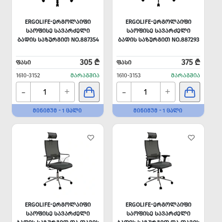
ERGOLIFE-ᲔᲠᲒᲝᲚᲐᲘᲤᲘ
ERGOLIFE-ᲔᲠᲒᲝᲚᲐᲘᲤᲘ
ᲡᲐᲝᲤᲘᲡᲔ ᲡᲐᲕᲐᲠᲫᲔᲚᲘ
ᲡᲐᲝᲤᲘᲡᲔ ᲡᲐᲕᲐᲠᲫᲔᲚᲘ
ᲑᲐᲓᲘᲡ ᲡᲐᲖᲣᲠᲒᲘᲗ NO.887354
ᲑᲐᲓᲘᲡ ᲡᲐᲖᲣᲠᲒᲘᲗ NO.887293
305 ₾
375 ₾
ᲤᲐᲡᲘ
ᲤᲐᲡᲘ
1610-3152
ᲛᲐᲠᲐᲒᲨᲘᲐ
1610-3153
ᲛᲐᲠᲐᲒᲨᲘᲐ
-
-
+
+
ᲛᲘᲜᲘᲛᲣᲛ - 1 ᲪᲐᲚᲘ
ᲛᲘᲜᲘᲛᲣᲛ - 1 ᲪᲐᲚᲘ
ERGOLIFE-ᲔᲠᲒᲝᲚᲐᲘᲤᲘ
ERGOLIFE-ᲔᲠᲒᲝᲚᲐᲘᲤᲘ
ᲡᲐᲝᲤᲘᲡᲔ ᲡᲐᲕᲐᲠᲫᲔᲚᲘ
ᲡᲐᲝᲤᲘᲡᲔ ᲡᲐᲕᲐᲠᲫᲔᲚᲘ