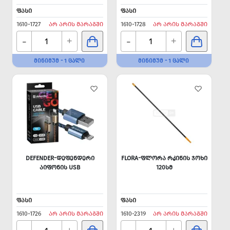
ᲤᲐᲡᲘ
ᲤᲐᲡᲘ
1610-1727
ᲐᲠ ᲐᲠᲘᲡ ᲛᲐᲠᲐᲒᲨᲘ
1610-1728
ᲐᲠ ᲐᲠᲘᲡ ᲛᲐᲠᲐᲒᲨᲘ
-
-
+
+
ᲛᲘᲜᲘᲛᲣᲛ - 1 ᲪᲐᲚᲘ
ᲛᲘᲜᲘᲛᲣᲛ - 1 ᲪᲐᲚᲘ
DEFENDER-ᲓᲔᲤᲔᲜᲓᲔᲠᲘ
FLORA-ᲤᲚᲝᲠᲐ ᲠᲙᲘᲜᲘᲡ ᲯᲝᲮᲘ
ᲐᲘᲤᲝᲜᲘᲡ USB
120ᲡᲛ
ᲤᲐᲡᲘ
ᲤᲐᲡᲘ
1610-1726
ᲐᲠ ᲐᲠᲘᲡ ᲛᲐᲠᲐᲒᲨᲘ
1610-2319
ᲐᲠ ᲐᲠᲘᲡ ᲛᲐᲠᲐᲒᲨᲘ