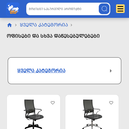
ᲧᲕᲔᲚᲐ ᲙᲐᲢᲔᲒᲝᲠᲘᲐ
Ოფისები Და Სხვა Დაწესებულებები
ᲧᲕᲔᲚᲐ ᲙᲐᲢᲔᲒᲝᲠᲘᲐ