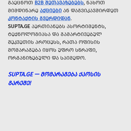
ᲒᲐᲔᲪᲜᲝᲗ
B2B ᲨᲔᲗᲐᲕᲐᲖᲔᲑᲔᲑᲡ
, ᲜᲐᲮᲝᲗ
ᲛᲘᲛᲓᲘᲜᲐᲠᲔ
ᲐᲥᲪᲘᲔᲑᲘ
ᲐᲜ ᲓᲐᲒᲕᲘᲙᲐᲕᲨᲘᲠᲓᲔᲗ
ᲙᲝᲜᲢᲐᲥᲢᲘᲡ ᲒᲕᲔᲠᲓᲘᲓᲐᲜ
.
SUPTA.GE
ᲐᲔᲠᲗᲘᲐᲜᲔᲑᲡ ᲐᲡᲝᲠᲢᲘᲛᲔᲜᲢᲡ,
ᲢᲔᲥᲜᲝᲚᲝᲒᲘᲐᲡᲐ ᲓᲐ ᲒᲐᲛᲐᲠᲢᲘᲕᲔᲑᲣᲚ
ᲨᲔᲙᲕᲔᲗᲘᲡ ᲞᲠᲝᲪᲔᲡᲡ, ᲠᲐᲗᲐ ᲝᲤᲘᲡᲘᲡ
ᲛᲝᲛᲐᲠᲐᲒᲔᲑᲐ ᲘᲧᲝᲡ ᲣᲤᲠᲝ ᲡᲬᲠᲐᲤᲘ,
ᲝᲠᲒᲐᲜᲘᲖᲔᲑᲣᲚᲘ ᲓᲐ ᲡᲐᲘᲛᲔᲓᲝ.
SUPTA.GE — ᲛᲝᲛᲐᲠᲐᲒᲔᲑᲐ ᲥᲐᲝᲡᲘᲡ
ᲒᲐᲠᲔᲨᲔ!