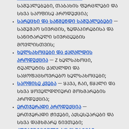
ᲡᲐᲨᲣᲐᲚᲔᲑᲔᲑᲘ, ᲗᲐᲑᲐᲮᲘᲡ ᲤᲣᲠᲪᲚᲔᲑᲘ ᲓᲐ
ᲡᲮᲕᲐ ᲡᲐᲝᲤᲘᲡᲔ ᲞᲠᲝᲓᲣᲥᲪᲘᲐ;
ᲡᲐᲠᲔᲪᲮᲘ ᲓᲐ ᲡᲐᲬᲛᲔᲜᲓᲘ ᲡᲐᲨᲣᲐᲚᲔᲑᲔᲑᲘ
—
ᲡᲐᲛᲣᲨᲐᲝ ᲡᲘᲕᲠᲪᲘᲡ, ᲖᲔᲓᲐᲞᲘᲠᲔᲑᲘᲡᲐ ᲓᲐ
ᲡᲐᲜᲘᲢᲐᲠᲣᲚᲘ ᲡᲘᲕᲠᲪᲔᲔᲑᲘᲡ
ᲛᲝᲕᲚᲘᲡᲗᲕᲘᲡ;
ᲮᲔᲚᲡᲐᲮᲝᲪᲔᲑᲘ ᲓᲐ ᲥᲐᲦᲐᲚᲓᲘᲡ
ᲞᲠᲝᲓᲣᲥᲪᲘᲐ
— Z ᲮᲔᲚᲡᲐᲮᲝᲪᲘ,
ᲢᲣᲐᲚᲔᲢᲘᲡ ᲥᲐᲦᲐᲚᲓᲘ ᲓᲐ
ᲡᲐᲧᲝᲤᲐᲪᲮᲝᲕᲠᲔᲑᲝ ᲮᲔᲚᲡᲐᲮᲝᲪᲔᲑᲘ;
ᲡᲐᲝᲤᲘᲡᲔ ᲙᲕᲔᲑᲐ
— ᲧᲐᲕᲐ, ᲩᲐᲘ, ᲬᲧᲐᲚᲘ ᲓᲐ
ᲡᲮᲕᲐ ᲧᲝᲕᲔᲚᲓᲦᲘᲣᲠᲘ ᲛᲝᲮᲛᲐᲠᲔᲑᲘᲡ
ᲞᲠᲝᲓᲣᲥᲪᲘᲐ;
ᲔᲠᲗᲯᲔᲠᲐᲓᲘ ᲞᲠᲝᲓᲣᲥᲪᲘᲐ
—
ᲔᲠᲗᲯᲔᲠᲐᲓᲘ ᲭᲘᲥᲔᲑᲘ, ᲐᲥᲡᲔᲡᲣᲐᲠᲔᲑᲘ ᲓᲐ
ᲡᲮᲕᲐ ᲓᲐᲛᲮᲛᲐᲠᲔ ᲜᲘᲕᲗᲔᲑᲘ;