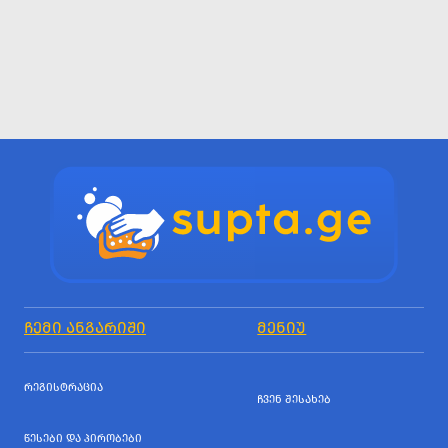
ᲩᲔᲛᲘ ᲐᲜᲒᲐᲠᲘᲨᲘ
ᲛᲔᲜᲘᲣ
ᲠᲔᲒᲘᲡᲢᲠᲐᲪᲘᲐ
ᲩᲕᲔᲜ ᲨᲔᲡᲐᲮᲔᲑ
ᲬᲔᲡᲔᲑᲘ ᲓᲐ ᲞᲘᲠᲝᲑᲔᲑᲘ