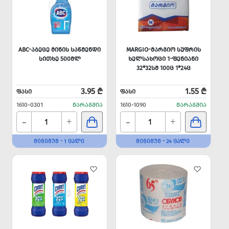
ABC-ᲐᲑᲔᲪᲔ ᲛᲘᲜᲘᲡ ᲡᲐᲬᲛᲔᲜᲓᲘ
MARGIO-ᲛᲐᲠᲒᲘᲝ ᲡᲣᲤᲠᲘᲡ
ᲡᲘᲗᲮᲔ 500ᲛᲚ
ᲮᲔᲚᲡᲐᲮᲝᲪᲘ 1-ᲤᲔᲜᲘᲐᲜᲘ
32*32ᲡᲛ 100Ც 1*24Ც
3.95 ₾
1.55 ₾
ᲤᲐᲡᲘ
ᲤᲐᲡᲘ
1610-0301
ᲛᲐᲠᲐᲒᲨᲘᲐ
1610-1090
ᲛᲐᲠᲐᲒᲨᲘᲐ
-
-
+
+
ᲛᲘᲜᲘᲛᲣᲛ - 1 ᲪᲐᲚᲘ
ᲛᲘᲜᲘᲛᲣᲛ - 24 ᲪᲐᲚᲘ