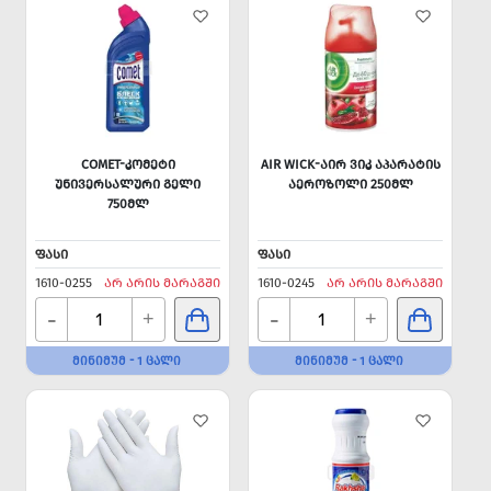
COMET-ᲙᲝᲛᲔᲢᲘ
AIR WICK-ᲐᲘᲠ ᲕᲘᲙ ᲐᲞᲐᲠᲐᲢᲘᲡ
ᲣᲜᲘᲕᲔᲠᲡᲐᲚᲣᲠᲘ ᲒᲔᲚᲘ
ᲐᲔᲠᲝᲖᲝᲚᲘ 250ᲛᲚ
750ᲛᲚ
ᲤᲐᲡᲘ
ᲤᲐᲡᲘ
1610-0255
ᲐᲠ ᲐᲠᲘᲡ ᲛᲐᲠᲐᲒᲨᲘ
1610-0245
ᲐᲠ ᲐᲠᲘᲡ ᲛᲐᲠᲐᲒᲨᲘ
-
-
+
+
ᲛᲘᲜᲘᲛᲣᲛ - 1 ᲪᲐᲚᲘ
ᲛᲘᲜᲘᲛᲣᲛ - 1 ᲪᲐᲚᲘ