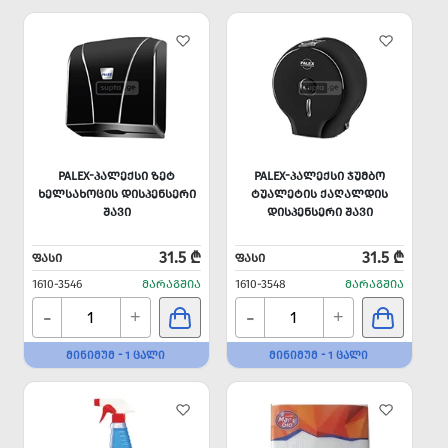
PALEX-ᲞᲐᲚᲔᲥᲡᲘ ᲖᲔᲢ
PALEX-ᲞᲐᲚᲔᲥᲡᲘ ᲯᲣᲛᲑᲝ
ᲮᲔᲚᲡᲐᲮᲝᲪᲘᲡ ᲓᲘᲡᲞᲔᲜᲡᲔᲠᲘ
ᲢᲣᲐᲚᲔᲢᲘᲡ ᲥᲐᲦᲐᲚᲓᲘᲡ
ᲨᲐᲕᲘ
ᲓᲘᲡᲞᲔᲜᲡᲔᲠᲘ ᲨᲐᲕᲘ
31.5 ₾
31.5 ₾
ᲤᲐᲡᲘ
ᲤᲐᲡᲘ
1610-3546
ᲛᲐᲠᲐᲒᲨᲘᲐ
1610-3548
ᲛᲐᲠᲐᲒᲨᲘᲐ
-
-
+
+
ᲛᲘᲜᲘᲛᲣᲛ - 1 ᲪᲐᲚᲘ
ᲛᲘᲜᲘᲛᲣᲛ - 1 ᲪᲐᲚᲘ