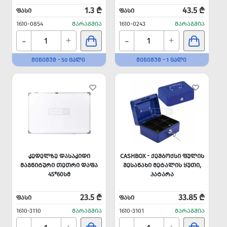
1.3 ₾
43.5 ₾
ᲤᲐᲡᲘ
ᲤᲐᲡᲘ
1610-0854
ᲛᲐᲠᲐᲒᲨᲘᲐ
1610-0243
ᲛᲐᲠᲐᲒᲨᲘᲐ
-
-
+
+
ᲛᲘᲜᲘᲛᲣᲛ - 50 ᲪᲐᲚᲘ
ᲛᲘᲜᲘᲛᲣᲛ - 1 ᲪᲐᲚᲘ
ᲙᲔᲓᲔᲚᲖᲔ ᲓᲐᲡᲐᲙᲘᲓᲘ
CASHBOX - ᲥᲔᲨᲑᲝᲥᲡᲘ ᲤᲣᲚᲘᲡ
ᲛᲐᲒᲜᲘᲢᲣᲠᲘ ᲗᲔᲗᲠᲘ ᲓᲐᲤᲐ
ᲨᲔᲡᲐᲜᲐᲮᲘ ᲛᲔᲢᲐᲚᲘᲡ ᲧᲣᲗᲘ,
45*60ᲡᲛ
ᲞᲐᲢᲐᲠᲐ
23.5 ₾
33.85 ₾
ᲤᲐᲡᲘ
ᲤᲐᲡᲘ
1610-3110
ᲛᲐᲠᲐᲒᲨᲘᲐ
1610-3101
ᲛᲐᲠᲐᲒᲨᲘᲐ