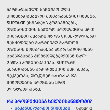
ᲬᲐᲠᲛᲐᲢᲔᲑᲣᲚᲘ ᲡᲐᲛᲣᲨᲐᲝ ᲓᲦᲔ
ᲛᲝᲬᲔᲡᲠᲘᲒᲔᲑᲣᲚᲘ ᲛᲝᲛᲐᲠᲐᲒᲔᲑᲘᲗ ᲘᲬᲧᲔᲑᲐ.
SUPTA.GE
ᲔᲮᲛᲐᲠᲔᲑᲐ ᲙᲝᲛᲞᲐᲜᲘᲔᲑᲡ,
ᲝᲤᲘᲡᲘᲡᲗᲕᲘᲡ ᲡᲐᲭᲘᲠᲝ ᲞᲠᲝᲓᲣᲥᲪᲘᲐ ᲔᲠᲗ
ᲡᲘᲕᲠᲪᲔᲨᲘ ᲨᲔᲐᲠᲩᲘᲝᲜ ᲓᲐ ᲧᲝᲕᲔᲚᲓᲦᲘᲣᲠᲘ
ᲨᲔᲡᲧᲘᲓᲕᲔᲑᲘ ᲛᲐᲠᲢᲘᲕᲐᲓ ᲛᲐᲠᲗᲝᲜ.
ᲝᲤᲘᲡᲘᲡ ᲛᲝᲛᲐᲠᲐᲒᲔᲑᲐ ᲐᲦᲐᲠ ᲡᲐᲭᲘᲠᲝᲔᲑᲡ
ᲡᲮᲕᲐᲓᲐᲡᲮᲕᲐ ᲛᲝᲛᲬᲝᲓᲔᲑᲔᲚᲗᲐᲜ ᲪᲐᲚ-
ᲪᲐᲚᲙᲔ ᲙᲝᲛᲣᲜᲘᲙᲐᲪᲘᲐᲡ. SUPTA.GE
ᲐᲔᲠᲗᲘᲐᲜᲔᲑᲡ ᲞᲠᲝᲓᲣᲥᲪᲘᲘᲡ ᲨᲔᲠᲩᲔᲕᲐᲡ,
ᲨᲔᲙᲕᲔᲗᲐᲡ, ᲓᲝᲙᲣᲛᲔᲜᲢᲐᲪᲘᲐᲡᲐ ᲓᲐ
ᲛᲘᲬᲝᲓᲔᲑᲘᲡ ᲞᲠᲝᲪᲔᲡᲡ ᲔᲠᲗ
ᲞᲚᲐᲢᲤᲝᲠᲛᲐᲖᲔ.
ᲠᲐ ᲞᲠᲝᲓᲣᲥᲪᲘᲐᲐ ᲮᲔᲚᲛᲘᲡᲐᲬᲕᲓᲝᲛᲘ?
ᲡᲐᲙᲐᲜᲪᲔᲚᲐᲠᲘᲝ ᲜᲘᲕᲗᲔᲑᲘ
— ᲡᲐᲬᲔᲠᲘ