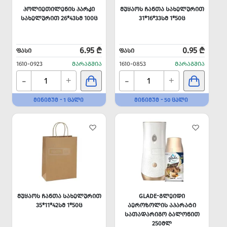
ᲞᲝᲚᲘᲔᲗᲘᲚᲔᲜᲘᲡ ᲞᲐᲠᲙᲘ
ᲛᲣᲧᲐᲝᲡ ᲩᲐᲜᲗᲐ ᲡᲐᲮᲔᲚᲣᲠᲘᲗ
ᲡᲐᲮᲔᲚᲣᲠᲘᲗ 26*43ᲡᲛ 100Ც
31*16*33ᲡᲛ 1*50Ც
6.95 ₾
0.95 ₾
ᲤᲐᲡᲘ
ᲤᲐᲡᲘ
1610-0923
ᲛᲐᲠᲐᲒᲨᲘᲐ
1610-0853
ᲛᲐᲠᲐᲒᲨᲘᲐ
-
-
+
+
ᲛᲘᲜᲘᲛᲣᲛ - 1 ᲪᲐᲚᲘ
ᲛᲘᲜᲘᲛᲣᲛ - 50 ᲪᲐᲚᲘ
ᲛᲣᲧᲐᲝᲡ ᲩᲐᲜᲗᲐ ᲡᲐᲮᲔᲚᲣᲠᲘᲗ
GLADE-ᲒᲚᲔᲘᲓᲘ
35*11*42ᲡᲛ 1*50Ც
ᲐᲔᲠᲝᲖᲝᲚᲘᲡ ᲐᲞᲐᲠᲐᲢᲘ
ᲡᲐᲗᲐᲓᲐᲠᲘᲒᲝ ᲑᲐᲚᲝᲜᲘᲗ
250ᲛᲚ