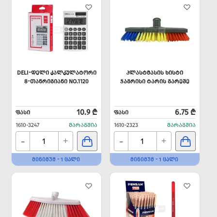
DELI-ᲓᲔᲚᲘ ᲙᲐᲚᲙᲣᲚᲐᲢᲝᲠᲘ
ᲞᲚᲐᲡᲢᲛᲐᲡᲘᲡ ᲮᲘᲡᲢᲘ
8-ᲗᲐᲜᲠᲘᲒᲘᲐᲜᲘ NO.1120
ᲯᲐᲒᲠᲘᲡᲘ ᲢᲐᲠᲘᲡ ᲒᲐᲠᲔᲨᲔ
10.9 ₾
6.75 ₾
ᲤᲐᲡᲘ
ᲤᲐᲡᲘ
1610-3247
ᲛᲐᲠᲐᲒᲨᲘᲐ
1610-2323
ᲛᲐᲠᲐᲒᲨᲘᲐ
-
-
+
+
ᲛᲘᲜᲘᲛᲣᲛ - 1 ᲪᲐᲚᲘ
ᲛᲘᲜᲘᲛᲣᲛ - 1 ᲪᲐᲚᲘ