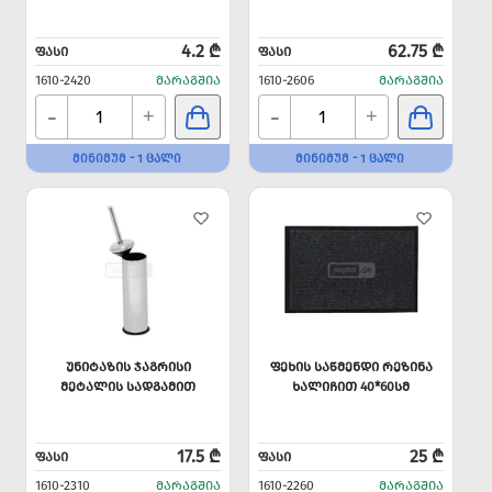
4.2 ₾
62.75 ₾
ᲤᲐᲡᲘ
ᲤᲐᲡᲘ
1610-2420
ᲛᲐᲠᲐᲒᲨᲘᲐ
1610-2606
ᲛᲐᲠᲐᲒᲨᲘᲐ
-
-
+
+
ᲛᲘᲜᲘᲛᲣᲛ - 1 ᲪᲐᲚᲘ
ᲛᲘᲜᲘᲛᲣᲛ - 1 ᲪᲐᲚᲘ
ᲣᲜᲘᲢᲐᲖᲘᲡ ᲯᲐᲒᲠᲘᲡᲘ
ᲤᲔᲮᲘᲡ ᲡᲐᲬᲛᲔᲜᲓᲘ ᲠᲔᲖᲘᲜᲐ
ᲛᲔᲢᲐᲚᲘᲡ ᲡᲐᲓᲒᲐᲛᲘᲗ
ᲮᲐᲚᲘᲩᲘᲗ 40*60ᲡᲛ
17.5 ₾
25 ₾
ᲤᲐᲡᲘ
ᲤᲐᲡᲘ
1610-2310
ᲛᲐᲠᲐᲒᲨᲘᲐ
1610-2260
ᲛᲐᲠᲐᲒᲨᲘᲐ