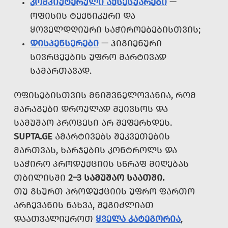
ᲙᲝᲛᲞᲘᲣᲢᲔᲠᲣᲚᲘ ᲐᲥᲡᲔᲡᲣᲐᲠᲔᲑᲘ
—
ᲝᲤᲘᲡᲘᲡ ᲢᲔᲥᲜᲘᲙᲣᲠᲘ ᲓᲐ
ᲧᲝᲕᲔᲚᲓᲦᲘᲣᲠᲘ ᲡᲐᲭᲘᲠᲝᲔᲑᲔᲑᲘᲡᲗᲕᲘᲡ;
ᲓᲘᲡᲞᲔᲜᲡᲔᲠᲔᲑᲘ
— ᲰᲘᲒᲘᲔᲜᲣᲠᲘ
ᲡᲘᲕᲠᲪᲔᲔᲑᲘᲡ ᲣᲤᲠᲝ ᲛᲐᲠᲢᲘᲕᲐᲓ
ᲡᲐᲛᲐᲠᲗᲐᲕᲐᲓ.
ᲝᲤᲘᲡᲔᲑᲘᲡᲗᲕᲘᲡ ᲛᲜᲘᲨᲕᲜᲔᲚᲝᲕᲐᲜᲘᲐ, ᲠᲝᲛ
ᲛᲐᲠᲐᲒᲔᲑᲘ ᲓᲠᲝᲣᲚᲐᲓ ᲨᲔᲘᲕᲡᲝᲡ ᲓᲐ
ᲡᲐᲛᲣᲨᲐᲝ ᲞᲠᲝᲪᲔᲡᲘ ᲐᲠ ᲨᲔᲤᲔᲠᲮᲓᲔᲡ.
SUPTA.GE
ᲐᲛᲐᲠᲢᲘᲕᲔᲑᲡ ᲨᲔᲙᲕᲔᲗᲔᲑᲘᲡ
ᲛᲐᲠᲗᲕᲐᲡ, ᲮᲐᲠᲯᲔᲑᲘᲡ ᲙᲝᲜᲢᲠᲝᲚᲡ ᲓᲐ
ᲡᲐᲭᲘᲠᲝ ᲞᲠᲝᲓᲣᲥᲪᲘᲘᲡ ᲡᲬᲠᲐᲤ ᲛᲘᲦᲔᲑᲐᲡ
ᲗᲑᲘᲚᲘᲡᲨᲘ
2–3 ᲡᲐᲛᲣᲨᲐᲝ ᲡᲐᲐᲗᲨᲘ.
ᲗᲣ ᲒᲡᲣᲠᲗ ᲞᲠᲝᲓᲣᲥᲪᲘᲘᲡ ᲣᲤᲠᲝ ᲤᲐᲠᲗᲝ
ᲐᲠᲩᲔᲕᲐᲜᲘᲡ ᲜᲐᲮᲕᲐ, ᲨᲔᲒᲘᲫᲚᲘᲐᲗ
ᲓᲐᲐᲗᲕᲐᲚᲘᲔᲠᲝᲗ
ᲧᲕᲔᲚᲐ ᲙᲐᲢᲔᲒᲝᲠᲘᲐ
,