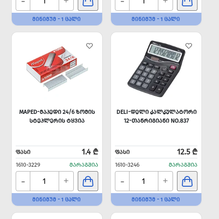
-
-
+
+
ᲛᲘᲜᲘᲛᲣᲛ - 1 ᲪᲐᲚᲘ
ᲛᲘᲜᲘᲛᲣᲛ - 1 ᲪᲐᲚᲘ
MAPED-ᲛᲐᲞᲔᲓᲘ 24/6 ᲖᲝᲛᲘᲡ
DELI-ᲓᲔᲚᲘ ᲙᲐᲚᲙᲣᲚᲐᲢᲝᲠᲘ
ᲡᲢᲔᲞᲚᲔᲠᲘᲡ ᲢᲧᲕᲘᲐ
12-ᲗᲐᲜᲠᲘᲒᲘᲐᲜᲘ NO.837
1.4 ₾
12.5 ₾
ᲤᲐᲡᲘ
ᲤᲐᲡᲘ
1610-3229
ᲛᲐᲠᲐᲒᲨᲘᲐ
1610-3246
ᲛᲐᲠᲐᲒᲨᲘᲐ
-
-
+
+
ᲛᲘᲜᲘᲛᲣᲛ - 1 ᲪᲐᲚᲘ
ᲛᲘᲜᲘᲛᲣᲛ - 1 ᲪᲐᲚᲘ