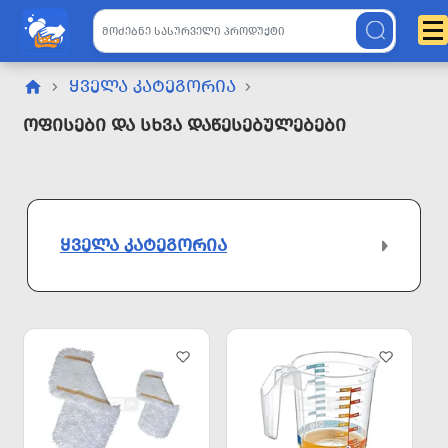
ᲧᲕᲔᲚᲐ ᲙᲐᲢᲔᲒᲝᲠᲘᲐ
Ოფისები Და Სხვა Დაწესებულებები
ᲧᲕᲔᲚᲐ ᲙᲐᲢᲔᲒᲝᲠᲘᲐ