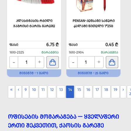
ᲞᲚᲐᲡᲢᲛᲐᲡᲘᲡ ᲠᲑᲘᲚᲘ
PENSAN-ᲞᲔᲜᲡᲐᲜᲘ ᲡᲐᲬᲔᲠᲘ
ᲯᲐᲒᲠᲘᲡᲘ ᲢᲐᲠᲘᲡ ᲒᲐᲠᲔᲨᲔ
ᲙᲐᲚᲐᲛᲘ ᲬᲘᲗᲔᲚᲘ 1*25Ც
6.75 ₾
0.45 ₾
ᲤᲐᲡᲘ
ᲤᲐᲡᲘ
1610-2325
ᲛᲐᲠᲐᲒᲨᲘᲐ
1610-2904
ᲛᲐᲠᲐᲒᲨᲘᲐ
-
-
+
+
ᲛᲘᲜᲘᲛᲣᲛ - 1 ᲪᲐᲚᲘ
ᲛᲘᲜᲘᲛᲣᲛ - 25 ᲪᲐᲚᲘ
«
‹
9
10
11
12
13
14
15
16
17
18
19
›
ᲝᲤᲘᲡᲔᲑᲘᲡ ᲛᲝᲛᲐᲠᲐᲒᲔᲑᲐ — ᲧᲕᲔᲚᲐᲤᲔᲠᲘ
ᲔᲠᲗᲘ ᲨᲔᲙᲕᲔᲗᲘᲗ, ᲥᲐᲝᲡᲘᲡ ᲒᲐᲠᲔᲨᲔ