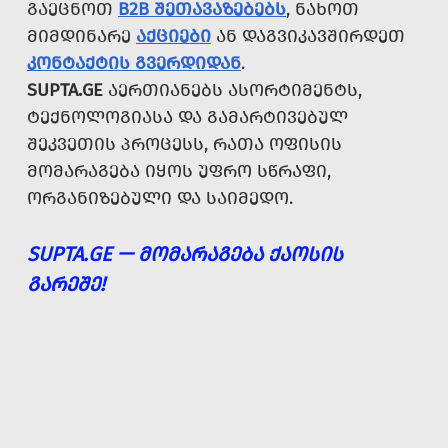
ᲒᲐᲔᲪᲜᲝᲗ
B2B ᲨᲔᲗᲐᲕᲐᲖᲔᲑᲔᲑᲡ
, ᲜᲐᲮᲝᲗ
ᲛᲘᲛᲓᲘᲜᲐᲠᲔ
ᲐᲥᲪᲘᲔᲑᲘ
ᲐᲜ ᲓᲐᲒᲕᲘᲙᲐᲕᲨᲘᲠᲓᲔᲗ
ᲙᲝᲜᲢᲐᲥᲢᲘᲡ ᲒᲕᲔᲠᲓᲘᲓᲐᲜ
.
SUPTA.GE
ᲐᲔᲠᲗᲘᲐᲜᲔᲑᲡ ᲐᲡᲝᲠᲢᲘᲛᲔᲜᲢᲡ,
ᲢᲔᲥᲜᲝᲚᲝᲒᲘᲐᲡᲐ ᲓᲐ ᲒᲐᲛᲐᲠᲢᲘᲕᲔᲑᲣᲚ
ᲨᲔᲙᲕᲔᲗᲘᲡ ᲞᲠᲝᲪᲔᲡᲡ, ᲠᲐᲗᲐ ᲝᲤᲘᲡᲘᲡ
ᲛᲝᲛᲐᲠᲐᲒᲔᲑᲐ ᲘᲧᲝᲡ ᲣᲤᲠᲝ ᲡᲬᲠᲐᲤᲘ,
ᲝᲠᲒᲐᲜᲘᲖᲔᲑᲣᲚᲘ ᲓᲐ ᲡᲐᲘᲛᲔᲓᲝ.
SUPTA.GE — ᲛᲝᲛᲐᲠᲐᲒᲔᲑᲐ ᲥᲐᲝᲡᲘᲡ
ᲒᲐᲠᲔᲨᲔ!