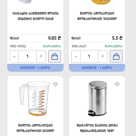
ᲘᲐᲢᲐᲙᲘᲡ ᲡᲐᲬᲛᲔᲜᲓᲘ ᲛᲝᲞᲘᲡ
ᲬᲧᲚᲘᲡ ᲐᲛᲝᲡᲐᲦᲔᲑᲘ
ᲗᲔᲗᲠᲘ ᲢᲘᲚᲝ 50ᲡᲛ
ᲓᲝᲖᲐᲢᲝᲠᲘᲗ 1000ᲛᲚ
9.85 ₾
5.5 ₾
ᲤᲐᲡᲘ
ᲤᲐᲡᲘ
1610-0052
ᲛᲐᲠᲐᲒᲨᲘᲐ
1610-2421
ᲛᲐᲠᲐᲒᲨᲘᲐ
-
-
+
+
ᲛᲘᲜᲘᲛᲣᲛ - 1 ᲪᲐᲚᲘ
ᲛᲘᲜᲘᲛᲣᲛ - 1 ᲪᲐᲚᲘ
ᲬᲧᲚᲘᲡ ᲐᲛᲝᲡᲐᲦᲔᲑᲘ
ᲛᲔᲢᲐᲚᲘᲡ ᲜᲐᲒᲕᲘᲡ ᲣᲠᲜᲐ
ᲓᲝᲖᲐᲢᲝᲠᲘᲗ 500ᲛᲚ
ᲤᲔᲮᲡᲐᲓᲒᲐᲛᲘᲗ 16Ლ