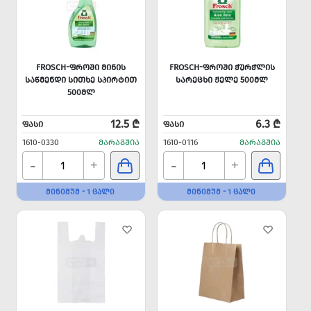
FROSCH-ᲤᲠᲝᲨᲘ ᲛᲘᲜᲘᲡ
FROSCH-ᲤᲠᲝᲨᲘ ᲭᲣᲠᲭᲚᲘᲡ
ᲡᲐᲬᲛᲔᲜᲓᲘ ᲡᲘᲗᲮᲔ ᲡᲞᲘᲠᲢᲘᲗ
ᲡᲐᲠᲔᲪᲮᲘ ᲟᲔᲚᲔ 500ᲛᲚ
500ᲛᲚ
12.5 ₾
6.3 ₾
ᲤᲐᲡᲘ
ᲤᲐᲡᲘ
1610-0330
ᲛᲐᲠᲐᲒᲨᲘᲐ
1610-0116
ᲛᲐᲠᲐᲒᲨᲘᲐ
-
-
+
+
ᲛᲘᲜᲘᲛᲣᲛ - 1 ᲪᲐᲚᲘ
ᲛᲘᲜᲘᲛᲣᲛ - 1 ᲪᲐᲚᲘ