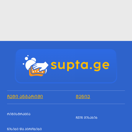
ᲩᲔᲛᲘ ᲐᲜᲒᲐᲠᲘᲨᲘ
ᲛᲔᲜᲘᲣ
ᲠᲔᲒᲘᲡᲢᲠᲐᲪᲘᲐ
ᲩᲕᲔᲜ ᲨᲔᲡᲐᲮᲔᲑ
ᲬᲔᲡᲔᲑᲘ ᲓᲐ ᲞᲘᲠᲝᲑᲔᲑᲘ