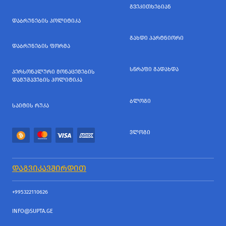
ᲒᲕᲔᲙᲘᲗᲮᲔᲑᲘᲐᲜ
ᲓᲐᲑᲠᲣᲜᲔᲑᲘᲡ ᲞᲝᲚᲘᲢᲘᲙᲐ
ᲒᲐᲮᲓᲘ ᲞᲐᲠᲢᲜᲘᲝᲠᲘ
ᲓᲐᲑᲠᲣᲜᲔᲑᲘᲡ ᲤᲝᲠᲛᲐ
ᲡᲬᲠᲐᲤᲘ ᲒᲐᲓᲐᲮᲓᲐ
ᲞᲔᲠᲡᲝᲜᲐᲚᲣᲠᲘ ᲛᲝᲜᲐᲪᲔᲛᲔᲑᲘᲡ
ᲓᲐᲛᲣᲨᲐᲕᲔᲑᲘᲡ ᲞᲝᲚᲘᲢᲘᲙᲐ
ᲑᲚᲝᲒᲘ
ᲡᲐᲘᲢᲘᲡ ᲠᲣᲙᲐ
ᲕᲚᲝᲒᲘ
ᲓᲐᲒᲕᲘᲙᲐᲕᲨᲘᲠᲓᲘᲗ
+995322110626
INFO@SUPTA.GE