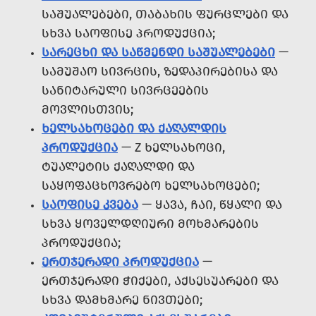
ᲡᲐᲨᲣᲐᲚᲔᲑᲔᲑᲘ, ᲗᲐᲑᲐᲮᲘᲡ ᲤᲣᲠᲪᲚᲔᲑᲘ ᲓᲐ
ᲡᲮᲕᲐ ᲡᲐᲝᲤᲘᲡᲔ ᲞᲠᲝᲓᲣᲥᲪᲘᲐ;
ᲡᲐᲠᲔᲪᲮᲘ ᲓᲐ ᲡᲐᲬᲛᲔᲜᲓᲘ ᲡᲐᲨᲣᲐᲚᲔᲑᲔᲑᲘ
—
ᲡᲐᲛᲣᲨᲐᲝ ᲡᲘᲕᲠᲪᲘᲡ, ᲖᲔᲓᲐᲞᲘᲠᲔᲑᲘᲡᲐ ᲓᲐ
ᲡᲐᲜᲘᲢᲐᲠᲣᲚᲘ ᲡᲘᲕᲠᲪᲔᲔᲑᲘᲡ
ᲛᲝᲕᲚᲘᲡᲗᲕᲘᲡ;
ᲮᲔᲚᲡᲐᲮᲝᲪᲔᲑᲘ ᲓᲐ ᲥᲐᲦᲐᲚᲓᲘᲡ
ᲞᲠᲝᲓᲣᲥᲪᲘᲐ
— Z ᲮᲔᲚᲡᲐᲮᲝᲪᲘ,
ᲢᲣᲐᲚᲔᲢᲘᲡ ᲥᲐᲦᲐᲚᲓᲘ ᲓᲐ
ᲡᲐᲧᲝᲤᲐᲪᲮᲝᲕᲠᲔᲑᲝ ᲮᲔᲚᲡᲐᲮᲝᲪᲔᲑᲘ;
ᲡᲐᲝᲤᲘᲡᲔ ᲙᲕᲔᲑᲐ
— ᲧᲐᲕᲐ, ᲩᲐᲘ, ᲬᲧᲐᲚᲘ ᲓᲐ
ᲡᲮᲕᲐ ᲧᲝᲕᲔᲚᲓᲦᲘᲣᲠᲘ ᲛᲝᲮᲛᲐᲠᲔᲑᲘᲡ
ᲞᲠᲝᲓᲣᲥᲪᲘᲐ;
ᲔᲠᲗᲯᲔᲠᲐᲓᲘ ᲞᲠᲝᲓᲣᲥᲪᲘᲐ
—
ᲔᲠᲗᲯᲔᲠᲐᲓᲘ ᲭᲘᲥᲔᲑᲘ, ᲐᲥᲡᲔᲡᲣᲐᲠᲔᲑᲘ ᲓᲐ
ᲡᲮᲕᲐ ᲓᲐᲛᲮᲛᲐᲠᲔ ᲜᲘᲕᲗᲔᲑᲘ;