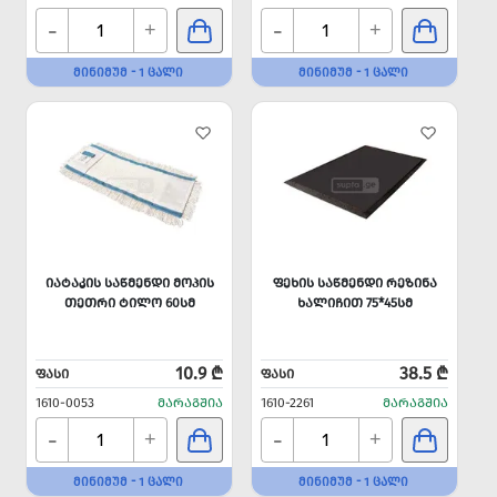
-
-
+
+
ᲛᲘᲜᲘᲛᲣᲛ - 1 ᲪᲐᲚᲘ
ᲛᲘᲜᲘᲛᲣᲛ - 1 ᲪᲐᲚᲘ
ᲘᲐᲢᲐᲙᲘᲡ ᲡᲐᲬᲛᲔᲜᲓᲘ ᲛᲝᲞᲘᲡ
ᲤᲔᲮᲘᲡ ᲡᲐᲬᲛᲔᲜᲓᲘ ᲠᲔᲖᲘᲜᲐ
ᲗᲔᲗᲠᲘ ᲢᲘᲚᲝ 60ᲡᲛ
ᲮᲐᲚᲘᲩᲘᲗ 75*45ᲡᲛ
10.9 ₾
38.5 ₾
ᲤᲐᲡᲘ
ᲤᲐᲡᲘ
1610-0053
ᲛᲐᲠᲐᲒᲨᲘᲐ
1610-2261
ᲛᲐᲠᲐᲒᲨᲘᲐ
-
-
+
+
ᲛᲘᲜᲘᲛᲣᲛ - 1 ᲪᲐᲚᲘ
ᲛᲘᲜᲘᲛᲣᲛ - 1 ᲪᲐᲚᲘ