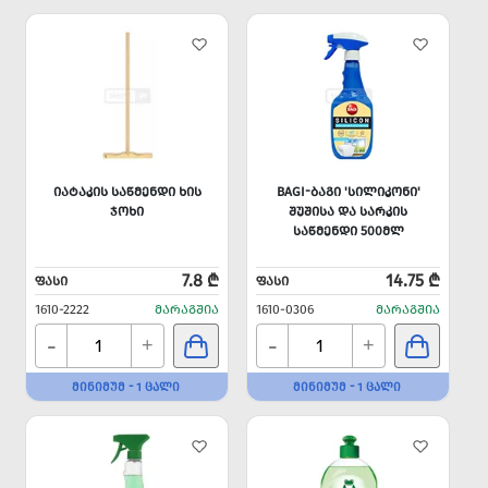
ᲘᲐᲢᲐᲙᲘᲡ ᲡᲐᲬᲛᲔᲜᲓᲘ ᲮᲘᲡ
BAGI-ᲑᲐᲒᲘ 'ᲡᲘᲚᲘᲙᲝᲜᲘ'
ᲯᲝᲮᲘ
ᲨᲣᲨᲘᲡᲐ ᲓᲐ ᲡᲐᲠᲙᲘᲡ
ᲡᲐᲬᲛᲔᲜᲓᲘ 500ᲛᲚ
7.8 ₾
14.75 ₾
ᲤᲐᲡᲘ
ᲤᲐᲡᲘ
1610-2222
ᲛᲐᲠᲐᲒᲨᲘᲐ
1610-0306
ᲛᲐᲠᲐᲒᲨᲘᲐ
-
-
+
+
ᲛᲘᲜᲘᲛᲣᲛ - 1 ᲪᲐᲚᲘ
ᲛᲘᲜᲘᲛᲣᲛ - 1 ᲪᲐᲚᲘ