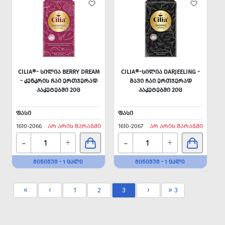
CILIA®- ᲡᲘᲚᲘᲐ BERRY DREAM
CILIA®-ᲡᲘᲚᲘᲐ DARJEELING -
- ᲙᲔᲜᲙᲠᲘᲡ ᲩᲐᲘ ᲔᲠᲗᲯᲔᲠᲐᲓ
ᲨᲐᲕᲘ ᲩᲐᲘ ᲔᲠᲗᲯᲔᲠᲐᲓ
ᲞᲐᲙᲔᲢᲔᲑᲨᲘ 20Ც
ᲞᲐᲙᲔᲢᲔᲑᲨᲘ 20Ც
ᲤᲐᲡᲘ
ᲤᲐᲡᲘ
1610-2066
ᲐᲠ ᲐᲠᲘᲡ ᲛᲐᲠᲐᲒᲨᲘ
1610-2067
ᲐᲠ ᲐᲠᲘᲡ ᲛᲐᲠᲐᲒᲨᲘ
-
-
+
+
ᲛᲘᲜᲘᲛᲣᲛ - 1 ᲪᲐᲚᲘ
ᲛᲘᲜᲘᲛᲣᲛ - 1 ᲪᲐᲚᲘ
«
‹
1
2
3
›
» 3