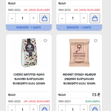
ᲤᲐᲡᲘ
ᲤᲐᲡᲘ
1610-2024
ᲐᲠ ᲐᲠᲘᲡ ᲛᲐᲠᲐᲒᲨᲘ
1610-2012
ᲐᲠ ᲐᲠᲘᲡ ᲛᲐᲠᲐᲒᲨᲘ
-
-
+
+
ᲛᲘᲜᲘᲛᲣᲛ - 1 ᲪᲐᲚᲘ
ᲛᲘᲜᲘᲛᲣᲛ - 1 ᲪᲐᲚᲘ
CHERIE NATIFFEE-ᲩᲔᲠᲘ
MEHMET EFENDI-ᲛᲔᲰᲛᲔᲓ
ᲜᲐᲢᲘᲤᲘ ᲜᲐᲚᲔᲥᲘᲐᲜᲘ
ᲔᲤᲔᲜᲓᲘ ᲜᲐᲚᲔᲥᲘᲐᲜᲘ
ᲓᲐᲤᲥᲣᲚᲘ ᲧᲐᲕᲐ 200ᲒᲠ
ᲓᲐᲤᲥᲣᲚᲘ ᲧᲐᲕᲐ 100ᲒᲠ
7.5 ₾
ᲤᲐᲡᲘ
ᲤᲐᲡᲘ
1610-2025
ᲐᲠ ᲐᲠᲘᲡ ᲛᲐᲠᲐᲒᲨᲘ
1610-2021
ᲛᲐᲠᲐᲒᲨᲘᲐ
-
-
+
+