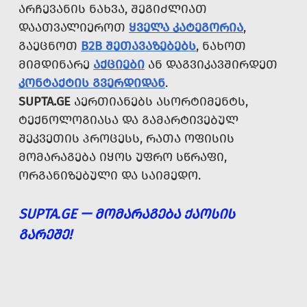
ᲐᲠᲩᲔᲕᲐᲜᲘᲡ ᲜᲐᲮᲕᲐ, ᲨᲔᲒᲘᲫᲚᲘᲐᲗ
ᲓᲐᲐᲗᲕᲐᲚᲘᲔᲠᲝᲗ
ᲧᲕᲔᲚᲐ ᲙᲐᲢᲔᲒᲝᲠᲘᲐ
,
ᲒᲐᲔᲪᲜᲝᲗ
B2B ᲨᲔᲗᲐᲕᲐᲖᲔᲑᲔᲑᲡ
, ᲜᲐᲮᲝᲗ
ᲛᲘᲛᲓᲘᲜᲐᲠᲔ
ᲐᲥᲪᲘᲔᲑᲘ
ᲐᲜ ᲓᲐᲒᲕᲘᲙᲐᲕᲨᲘᲠᲓᲔᲗ
ᲙᲝᲜᲢᲐᲥᲢᲘᲡ ᲒᲕᲔᲠᲓᲘᲓᲐᲜ
.
SUPTA.GE
ᲐᲔᲠᲗᲘᲐᲜᲔᲑᲡ ᲐᲡᲝᲠᲢᲘᲛᲔᲜᲢᲡ,
ᲢᲔᲥᲜᲝᲚᲝᲒᲘᲐᲡᲐ ᲓᲐ ᲒᲐᲛᲐᲠᲢᲘᲕᲔᲑᲣᲚ
ᲨᲔᲙᲕᲔᲗᲘᲡ ᲞᲠᲝᲪᲔᲡᲡ, ᲠᲐᲗᲐ ᲝᲤᲘᲡᲘᲡ
ᲛᲝᲛᲐᲠᲐᲒᲔᲑᲐ ᲘᲧᲝᲡ ᲣᲤᲠᲝ ᲡᲬᲠᲐᲤᲘ,
ᲝᲠᲒᲐᲜᲘᲖᲔᲑᲣᲚᲘ ᲓᲐ ᲡᲐᲘᲛᲔᲓᲝ.
SUPTA.GE — ᲛᲝᲛᲐᲠᲐᲒᲔᲑᲐ ᲥᲐᲝᲡᲘᲡ
ᲒᲐᲠᲔᲨᲔ!