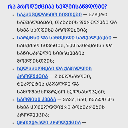
ᲠᲐ ᲞᲠᲝᲓᲣᲥᲪᲘᲐᲐ ᲮᲔᲚᲛᲘᲡᲐᲬᲕᲓᲝᲛᲘ?
ᲡᲐᲙᲐᲜᲪᲔᲚᲐᲠᲘᲝ ᲜᲘᲕᲗᲔᲑᲘ
— ᲡᲐᲬᲔᲠᲘ
ᲡᲐᲨᲣᲐᲚᲔᲑᲔᲑᲘ, ᲗᲐᲑᲐᲮᲘᲡ ᲤᲣᲠᲪᲚᲔᲑᲘ ᲓᲐ
ᲡᲮᲕᲐ ᲡᲐᲝᲤᲘᲡᲔ ᲞᲠᲝᲓᲣᲥᲪᲘᲐ;
ᲡᲐᲠᲔᲪᲮᲘ ᲓᲐ ᲡᲐᲬᲛᲔᲜᲓᲘ ᲡᲐᲨᲣᲐᲚᲔᲑᲔᲑᲘ
—
ᲡᲐᲛᲣᲨᲐᲝ ᲡᲘᲕᲠᲪᲘᲡ, ᲖᲔᲓᲐᲞᲘᲠᲔᲑᲘᲡᲐ ᲓᲐ
ᲡᲐᲜᲘᲢᲐᲠᲣᲚᲘ ᲡᲘᲕᲠᲪᲔᲔᲑᲘᲡ
ᲛᲝᲕᲚᲘᲡᲗᲕᲘᲡ;
ᲮᲔᲚᲡᲐᲮᲝᲪᲔᲑᲘ ᲓᲐ ᲥᲐᲦᲐᲚᲓᲘᲡ
ᲞᲠᲝᲓᲣᲥᲪᲘᲐ
— Z ᲮᲔᲚᲡᲐᲮᲝᲪᲘ,
ᲢᲣᲐᲚᲔᲢᲘᲡ ᲥᲐᲦᲐᲚᲓᲘ ᲓᲐ
ᲡᲐᲧᲝᲤᲐᲪᲮᲝᲕᲠᲔᲑᲝ ᲮᲔᲚᲡᲐᲮᲝᲪᲔᲑᲘ;
ᲡᲐᲝᲤᲘᲡᲔ ᲙᲕᲔᲑᲐ
— ᲧᲐᲕᲐ, ᲩᲐᲘ, ᲬᲧᲐᲚᲘ ᲓᲐ
ᲡᲮᲕᲐ ᲧᲝᲕᲔᲚᲓᲦᲘᲣᲠᲘ ᲛᲝᲮᲛᲐᲠᲔᲑᲘᲡ
ᲞᲠᲝᲓᲣᲥᲪᲘᲐ;
ᲔᲠᲗᲯᲔᲠᲐᲓᲘ ᲞᲠᲝᲓᲣᲥᲪᲘᲐ
—