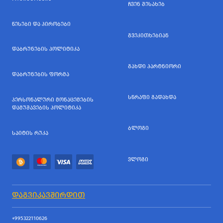
ᲩᲕᲔᲜ ᲨᲔᲡᲐᲮᲔᲑ
ᲬᲔᲡᲔᲑᲘ ᲓᲐ ᲞᲘᲠᲝᲑᲔᲑᲘ
ᲒᲕᲔᲙᲘᲗᲮᲔᲑᲘᲐᲜ
ᲓᲐᲑᲠᲣᲜᲔᲑᲘᲡ ᲞᲝᲚᲘᲢᲘᲙᲐ
ᲒᲐᲮᲓᲘ ᲞᲐᲠᲢᲜᲘᲝᲠᲘ
ᲓᲐᲑᲠᲣᲜᲔᲑᲘᲡ ᲤᲝᲠᲛᲐ
ᲡᲬᲠᲐᲤᲘ ᲒᲐᲓᲐᲮᲓᲐ
ᲞᲔᲠᲡᲝᲜᲐᲚᲣᲠᲘ ᲛᲝᲜᲐᲪᲔᲛᲔᲑᲘᲡ
ᲓᲐᲛᲣᲨᲐᲕᲔᲑᲘᲡ ᲞᲝᲚᲘᲢᲘᲙᲐ
ᲑᲚᲝᲒᲘ
ᲡᲐᲘᲢᲘᲡ ᲠᲣᲙᲐ
ᲕᲚᲝᲒᲘ
ᲓᲐᲒᲕᲘᲙᲐᲕᲨᲘᲠᲓᲘᲗ
+995322110626