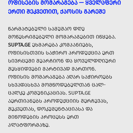
ᲝᲤᲘᲡᲔᲑᲘᲡ ᲛᲝᲛᲐᲠᲐᲒᲔᲑᲐ — ᲧᲕᲔᲚᲐᲤᲔᲠᲘ
ᲔᲠᲗᲘ ᲨᲔᲙᲕᲔᲗᲘᲗ, ᲥᲐᲝᲡᲘᲡ ᲒᲐᲠᲔᲨᲔ
ᲬᲐᲠᲛᲐᲢᲔᲑᲣᲚᲘ ᲡᲐᲛᲣᲨᲐᲝ ᲓᲦᲔ
ᲛᲝᲬᲔᲡᲠᲘᲒᲔᲑᲣᲚᲘ ᲛᲝᲛᲐᲠᲐᲒᲔᲑᲘᲗ ᲘᲬᲧᲔᲑᲐ.
SUPTA.GE
ᲔᲮᲛᲐᲠᲔᲑᲐ ᲙᲝᲛᲞᲐᲜᲘᲔᲑᲡ,
ᲝᲤᲘᲡᲘᲡᲗᲕᲘᲡ ᲡᲐᲭᲘᲠᲝ ᲞᲠᲝᲓᲣᲥᲪᲘᲐ ᲔᲠᲗ
ᲡᲘᲕᲠᲪᲔᲨᲘ ᲨᲔᲐᲠᲩᲘᲝᲜ ᲓᲐ ᲧᲝᲕᲔᲚᲓᲦᲘᲣᲠᲘ
ᲨᲔᲡᲧᲘᲓᲕᲔᲑᲘ ᲛᲐᲠᲢᲘᲕᲐᲓ ᲛᲐᲠᲗᲝᲜ.
ᲝᲤᲘᲡᲘᲡ ᲛᲝᲛᲐᲠᲐᲒᲔᲑᲐ ᲐᲦᲐᲠ ᲡᲐᲭᲘᲠᲝᲔᲑᲡ
ᲡᲮᲕᲐᲓᲐᲡᲮᲕᲐ ᲛᲝᲛᲬᲝᲓᲔᲑᲔᲚᲗᲐᲜ ᲪᲐᲚ-
ᲪᲐᲚᲙᲔ ᲙᲝᲛᲣᲜᲘᲙᲐᲪᲘᲐᲡ. SUPTA.GE
ᲐᲔᲠᲗᲘᲐᲜᲔᲑᲡ ᲞᲠᲝᲓᲣᲥᲪᲘᲘᲡ ᲨᲔᲠᲩᲔᲕᲐᲡ,
ᲨᲔᲙᲕᲔᲗᲐᲡ, ᲓᲝᲙᲣᲛᲔᲜᲢᲐᲪᲘᲐᲡᲐ ᲓᲐ
ᲛᲘᲬᲝᲓᲔᲑᲘᲡ ᲞᲠᲝᲪᲔᲡᲡ ᲔᲠᲗ
ᲞᲚᲐᲢᲤᲝᲠᲛᲐᲖᲔ.