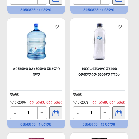
ᲛᲘᲜᲘᲛᲣᲛ - 1 ᲪᲐᲚᲘ
ᲛᲘᲜᲘᲛᲣᲛ - 1 ᲪᲐᲚᲘ
ᲑᲘᲜᲣᲚᲘ ᲡᲐᲡᲛᲔᲚᲘ ᲬᲧᲐᲚᲘ
ᲛᲗᲘᲡ ᲬᲧᲐᲚᲘ ᲨᲣᲨᲘᲡ
19Ლ
ᲑᲝᲗᲚᲘᲗ 330ᲛᲚ 1*15Ც
ᲤᲐᲡᲘ
ᲤᲐᲡᲘ
1610-2096
ᲐᲠ ᲐᲠᲘᲡ ᲛᲐᲠᲐᲒᲨᲘ
1610-2072
ᲐᲠ ᲐᲠᲘᲡ ᲛᲐᲠᲐᲒᲨᲘ
-
-
+
+
ᲛᲘᲜᲘᲛᲣᲛ - 1 ᲪᲐᲚᲘ
ᲛᲘᲜᲘᲛᲣᲛ - 15 ᲪᲐᲚᲘ