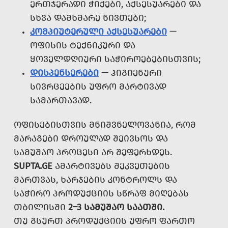
ᲔᲠᲗᲯᲔᲠᲐᲓᲘ ᲭᲘᲥᲔᲑᲘ, ᲐᲥᲡᲔᲡᲣᲐᲠᲔᲑᲘ ᲓᲐ
ᲡᲮᲕᲐ ᲓᲐᲛᲮᲛᲐᲠᲔ ᲜᲘᲕᲗᲔᲑᲘ;
ᲙᲝᲛᲞᲘᲣᲢᲔᲠᲣᲚᲘ ᲐᲥᲡᲔᲡᲣᲐᲠᲔᲑᲘ
—
ᲝᲤᲘᲡᲘᲡ ᲢᲔᲥᲜᲘᲙᲣᲠᲘ ᲓᲐ
ᲧᲝᲕᲔᲚᲓᲦᲘᲣᲠᲘ ᲡᲐᲭᲘᲠᲝᲔᲑᲔᲑᲘᲡᲗᲕᲘᲡ;
ᲓᲘᲡᲞᲔᲜᲡᲔᲠᲔᲑᲘ
— ᲰᲘᲒᲘᲔᲜᲣᲠᲘ
ᲡᲘᲕᲠᲪᲔᲔᲑᲘᲡ ᲣᲤᲠᲝ ᲛᲐᲠᲢᲘᲕᲐᲓ
ᲡᲐᲛᲐᲠᲗᲐᲕᲐᲓ.
ᲝᲤᲘᲡᲔᲑᲘᲡᲗᲕᲘᲡ ᲛᲜᲘᲨᲕᲜᲔᲚᲝᲕᲐᲜᲘᲐ, ᲠᲝᲛ
ᲛᲐᲠᲐᲒᲔᲑᲘ ᲓᲠᲝᲣᲚᲐᲓ ᲨᲔᲘᲕᲡᲝᲡ ᲓᲐ
ᲡᲐᲛᲣᲨᲐᲝ ᲞᲠᲝᲪᲔᲡᲘ ᲐᲠ ᲨᲔᲤᲔᲠᲮᲓᲔᲡ.
SUPTA.GE
ᲐᲛᲐᲠᲢᲘᲕᲔᲑᲡ ᲨᲔᲙᲕᲔᲗᲔᲑᲘᲡ
ᲛᲐᲠᲗᲕᲐᲡ, ᲮᲐᲠᲯᲔᲑᲘᲡ ᲙᲝᲜᲢᲠᲝᲚᲡ ᲓᲐ
ᲡᲐᲭᲘᲠᲝ ᲞᲠᲝᲓᲣᲥᲪᲘᲘᲡ ᲡᲬᲠᲐᲤ ᲛᲘᲦᲔᲑᲐᲡ
ᲗᲑᲘᲚᲘᲡᲨᲘ
2–3 ᲡᲐᲛᲣᲨᲐᲝ ᲡᲐᲐᲗᲨᲘ.
ᲗᲣ ᲒᲡᲣᲠᲗ ᲞᲠᲝᲓᲣᲥᲪᲘᲘᲡ ᲣᲤᲠᲝ ᲤᲐᲠᲗᲝ