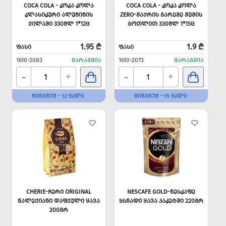
COCA COLA - ᲙᲝᲙᲐ ᲙᲝᲚᲐ
COCA COLA - ᲙᲝᲙᲐ ᲙᲝᲚᲐ
ᲙᲚᲐᲡᲘᲙᲣᲠᲘ ᲐᲚᲣᲛᲘᲜᲘᲡ
ZERO-ᲨᲐᲥᲠᲘᲡ ᲒᲐᲠᲔᲨᲔ ᲨᲣᲨᲘᲡ
ᲥᲘᲚᲐᲨᲘ 330ᲛᲚ 1*12Ც
ᲑᲝᲗᲚᲘᲗ 330ᲛᲚ 1*15Ც
1.95 ₾
1.9 ₾
ᲤᲐᲡᲘ
ᲤᲐᲡᲘ
1610-2083
ᲛᲐᲠᲐᲒᲨᲘᲐ
1610-2073
ᲛᲐᲠᲐᲒᲨᲘᲐ
-
-
+
+
ᲛᲘᲜᲘᲛᲣᲛ - 12 ᲪᲐᲚᲘ
ᲛᲘᲜᲘᲛᲣᲛ - 15 ᲪᲐᲚᲘ
CHERIE-ᲩᲔᲠᲘ ORIGINAL
NESCAFE GOLD-ᲜᲔᲡᲙᲐᲤᲔ
ᲜᲐᲚᲔᲥᲘᲐᲜᲘ ᲓᲐᲤᲥᲣᲚᲘ ᲧᲐᲕᲐ
ᲮᲡᲜᲐᲓᲘ ᲧᲐᲕᲐ ᲞᲐᲙᲔᲢᲨᲘ 220ᲒᲠ
200ᲒᲠ