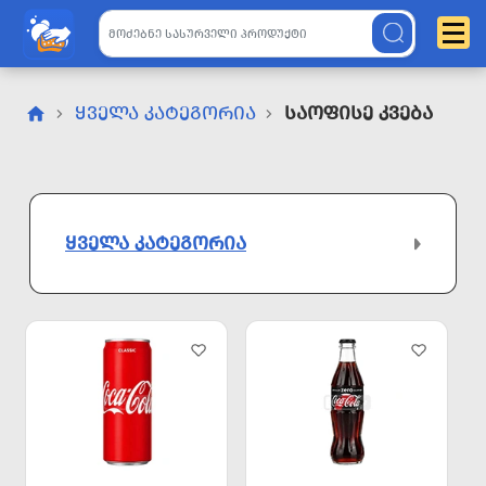
ᲧᲕᲔᲚᲐ ᲙᲐᲢᲔᲒᲝᲠᲘᲐ
Საოფისე Კვება
ᲧᲕᲔᲚᲐ ᲙᲐᲢᲔᲒᲝᲠᲘᲐ