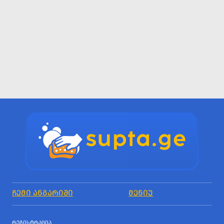
ᲩᲔᲛᲘ ᲐᲜᲒᲐᲠᲘᲨᲘ
ᲛᲔᲜᲘᲣ
ᲠᲔᲒᲘᲡᲢᲠᲐᲪᲘᲐ