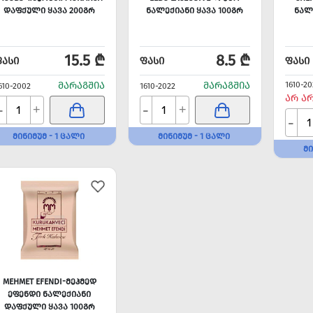
ᲓᲐᲤᲥᲣᲚᲘ ᲧᲐᲕᲐ 200ᲒᲠ
ᲜᲐᲚᲔᲥᲘᲐᲜᲘ ᲧᲐᲕᲐ 100ᲒᲠ
ᲜᲐᲚ
15.5 ₾
8.5 ₾
ᲤᲐᲡᲘ
ᲤᲐᲡᲘ
ᲤᲐᲡᲘ
ᲛᲐᲠᲐᲒᲨᲘᲐ
ᲛᲐᲠᲐᲒᲨᲘᲐ
1610-20
610-2002
1610-2022
ᲐᲠ Ა
-
-
+
+
-
ᲛᲘᲜᲘᲛᲣᲛ - 1 ᲪᲐᲚᲘ
ᲛᲘᲜᲘᲛᲣᲛ - 1 ᲪᲐᲚᲘ
ᲛᲘ
MEHMET EFENDI-ᲛᲔᲰᲛᲔᲓ
ᲔᲤᲔᲜᲓᲘ ᲜᲐᲚᲔᲥᲘᲐᲜᲘ
ᲓᲐᲤᲥᲣᲚᲘ ᲧᲐᲕᲐ 100ᲒᲠ