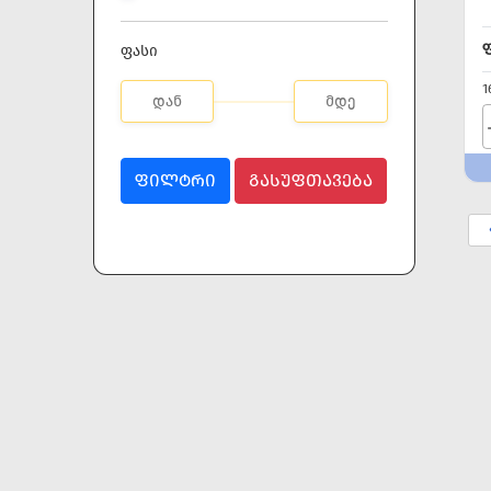
ფასი
1
ᲤᲘᲚᲢᲠᲘ
ᲒᲐᲡᲣᲤᲗᲐᲕᲔᲑᲐ