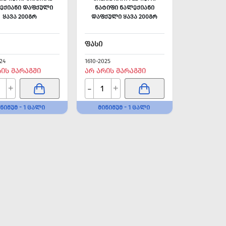
ᲔᲥᲘᲐᲜᲘ ᲓᲐᲤᲥᲣᲚᲘ
ᲜᲐᲢᲘᲤᲘ ᲜᲐᲚᲔᲥᲘᲐᲜᲘ
ᲧᲐᲕᲐ 200ᲒᲠ
ᲓᲐᲤᲥᲣᲚᲘ ᲧᲐᲕᲐ 200ᲒᲠ
ᲤᲐᲡᲘ
24
1610-2025
ᲠᲘᲡ ᲛᲐᲠᲐᲒᲨᲘ
ᲐᲠ ᲐᲠᲘᲡ ᲛᲐᲠᲐᲒᲨᲘ
-
+
+
ᲜᲘᲛᲣᲛ - 1 ᲪᲐᲚᲘ
ᲛᲘᲜᲘᲛᲣᲛ - 1 ᲪᲐᲚᲘ