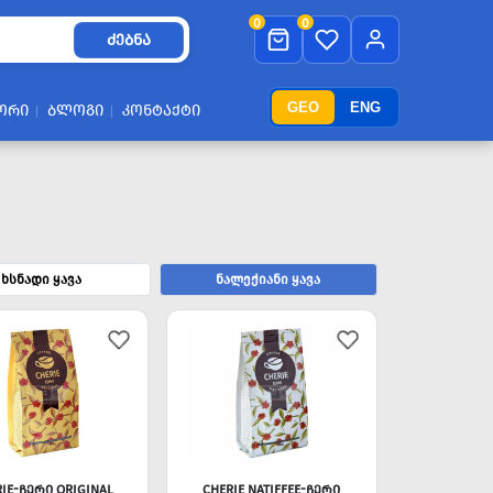
0
0
ᲫᲔᲑᲜᲐ
GEO
ENG
ᲝᲠᲘ
ᲑᲚᲝᲒᲘ
ᲙᲝᲜᲢᲐᲥᲢᲘ
ხსნადი ყავა
ნალექიანი ყავა
RIE-ᲩᲔᲠᲘ ORIGINAL
CHERIE NATIFFEE-ᲩᲔᲠᲘ