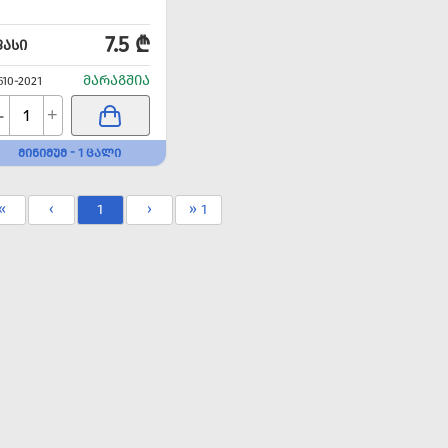
7.5 ₾
ᲤᲐᲡᲘ
ᲛᲐᲠᲐᲒᲨᲘᲐ
610-2021
-
+
ᲛᲘᲜᲘᲛᲣᲛ - 1 ᲪᲐᲚᲘ
«
‹
1
›
» 1