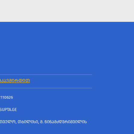
ᲘᲙᲐᲕᲨᲘᲠᲓᲘᲗ
2110626
SUPTA.GE
ᲗᲕᲔᲚᲝ, ᲗᲑᲘᲚᲘᲡᲘ, Მ. ᲬᲘᲜᲐᲛᲫᲦᲕᲠᲘᲨᲕᲘᲚᲘᲡ