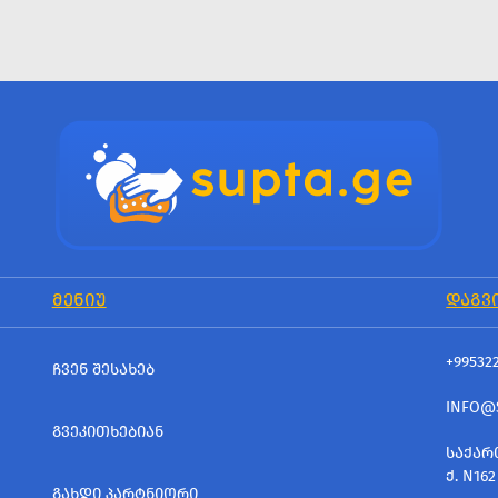
ᲛᲔᲜᲘᲣ
ᲓᲐᲒᲕ
+99532
ᲩᲕᲔᲜ ᲨᲔᲡᲐᲮᲔᲑ
INFO@
ᲒᲕᲔᲙᲘᲗᲮᲔᲑᲘᲐᲜ
ᲡᲐᲥᲐᲠ
Ქ. N162
ᲒᲐᲮᲓᲘ ᲞᲐᲠᲢᲜᲘᲝᲠᲘ