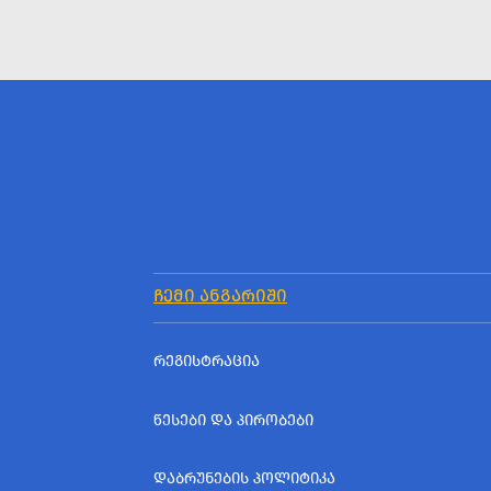
ᲩᲔᲛᲘ ᲐᲜᲒᲐᲠᲘᲨᲘ
ᲠᲔᲒᲘᲡᲢᲠᲐᲪᲘᲐ
ᲬᲔᲡᲔᲑᲘ ᲓᲐ ᲞᲘᲠᲝᲑᲔᲑᲘ
ᲓᲐᲑᲠᲣᲜᲔᲑᲘᲡ ᲞᲝᲚᲘᲢᲘᲙᲐ