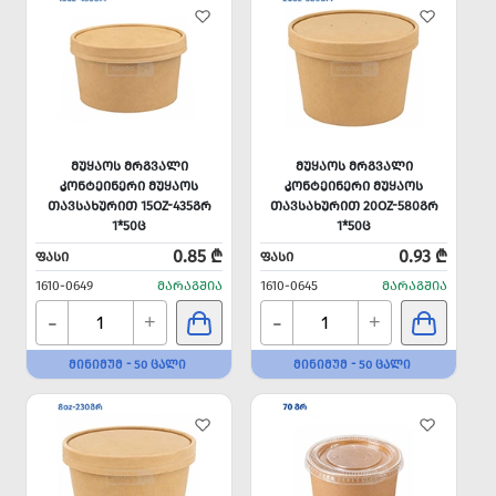
ᲛᲣᲧᲐᲝᲡ ᲛᲠᲒᲕᲐᲚᲘ
ᲛᲣᲧᲐᲝᲡ ᲛᲠᲒᲕᲐᲚᲘ
ᲙᲝᲜᲢᲔᲘᲜᲔᲠᲘ ᲛᲣᲧᲐᲝᲡ
ᲙᲝᲜᲢᲔᲘᲜᲔᲠᲘ ᲛᲣᲧᲐᲝᲡ
ᲗᲐᲕᲡᲐᲮᲣᲠᲘᲗ 15OZ-435ᲒᲠ
ᲗᲐᲕᲡᲐᲮᲣᲠᲘᲗ 20OZ-580ᲒᲠ
1*50Ც
1*50Ც
0.85 ₾
0.93 ₾
ᲤᲐᲡᲘ
ᲤᲐᲡᲘ
1610-0649
ᲛᲐᲠᲐᲒᲨᲘᲐ
1610-0645
ᲛᲐᲠᲐᲒᲨᲘᲐ
-
-
+
+
ᲛᲘᲜᲘᲛᲣᲛ - 50 ᲪᲐᲚᲘ
ᲛᲘᲜᲘᲛᲣᲛ - 50 ᲪᲐᲚᲘ