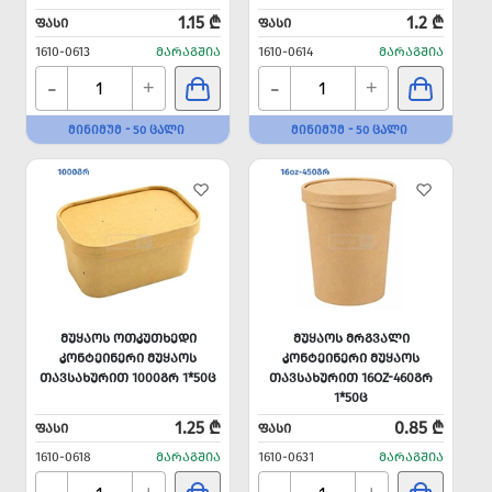
1.15 ₾
1.2 ₾
ᲤᲐᲡᲘ
ᲤᲐᲡᲘ
1610-0613
ᲛᲐᲠᲐᲒᲨᲘᲐ
1610-0614
ᲛᲐᲠᲐᲒᲨᲘᲐ
-
-
+
+
ᲛᲘᲜᲘᲛᲣᲛ - 50 ᲪᲐᲚᲘ
ᲛᲘᲜᲘᲛᲣᲛ - 50 ᲪᲐᲚᲘ
ᲛᲣᲧᲐᲝᲡ ᲝᲗᲙᲣᲗᲮᲔᲓᲘ
ᲛᲣᲧᲐᲝᲡ ᲛᲠᲒᲕᲐᲚᲘ
ᲙᲝᲜᲢᲔᲘᲜᲔᲠᲘ ᲛᲣᲧᲐᲝᲡ
ᲙᲝᲜᲢᲔᲘᲜᲔᲠᲘ ᲛᲣᲧᲐᲝᲡ
ᲗᲐᲕᲡᲐᲮᲣᲠᲘᲗ 1000ᲒᲠ 1*50Ც
ᲗᲐᲕᲡᲐᲮᲣᲠᲘᲗ 16OZ-460ᲒᲠ
1*50Ც
1.25 ₾
0.85 ₾
ᲤᲐᲡᲘ
ᲤᲐᲡᲘ
1610-0618
ᲛᲐᲠᲐᲒᲨᲘᲐ
1610-0631
ᲛᲐᲠᲐᲒᲨᲘᲐ