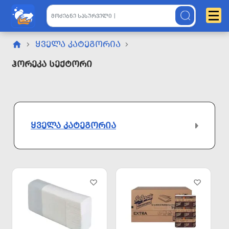
ᲧᲕᲔᲚᲐ ᲙᲐᲢᲔᲒᲝᲠᲘᲐ
Ჰორეკა Სექტორი
ᲧᲕᲔᲚᲐ ᲙᲐᲢᲔᲒᲝᲠᲘᲐ