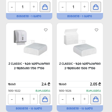
-
-
+
+
ᲛᲘᲜᲘᲛᲣᲛ - 1 ᲪᲐᲚᲘ
ᲛᲘᲜᲘᲛᲣᲛ - 1 ᲪᲐᲚᲘ
Z CLASSIC - ᲖᲔᲢ ᲮᲔᲚᲡᲐᲮᲝᲪᲘ
Z CLASSIC - ᲖᲔᲢ ᲮᲔᲚᲡᲐᲮᲝᲪᲘ
2-ᲤᲔᲜᲘᲐᲜᲘ 175Ც 1*15Ც
2-ᲤᲔᲜᲘᲐᲜᲘ 150Ც 1*15Ც
2.4 ₾
2.05 ₾
ᲤᲐᲡᲘ
ᲤᲐᲡᲘ
1610-1022
ᲛᲐᲠᲐᲒᲨᲘᲐ
1610-1026
ᲛᲐᲠᲐᲒᲨᲘᲐ
-
-
+
+
ᲛᲘᲜᲘᲛᲣᲛ - 15 ᲪᲐᲚᲘ
ᲛᲘᲜᲘᲛᲣᲛ - 15 ᲪᲐᲚᲘ