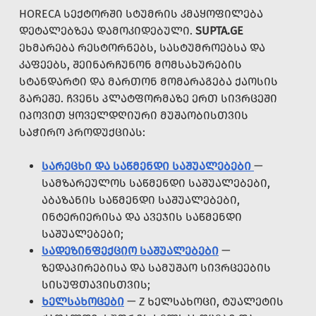
HORECA ᲡᲔᲥᲢᲝᲠᲨᲘ ᲡᲢᲣᲛᲠᲘᲡ ᲙᲛᲐᲧᲝᲤᲘᲚᲔᲑᲐ
ᲓᲔᲢᲐᲚᲔᲑᲖᲔᲐ ᲓᲐᲛᲝᲙᲘᲓᲔᲑᲣᲚᲘ.
SUPTA.GE
ᲔᲮᲛᲐᲠᲔᲑᲐ ᲠᲔᲡᲢᲝᲠᲜᲔᲑᲡ, ᲡᲐᲡᲢᲣᲛᲠᲝᲔᲑᲡᲐ ᲓᲐ
ᲙᲐᲤᲔᲔᲑᲡ, ᲨᲔᲘᲜᲐᲠᲩᲣᲜᲝᲜ ᲛᲝᲛᲡᲐᲮᲣᲠᲔᲑᲘᲡ
ᲡᲢᲐᲜᲓᲐᲠᲢᲘ ᲓᲐ ᲛᲐᲠᲗᲝᲜ ᲛᲝᲛᲐᲠᲐᲒᲔᲑᲐ ᲥᲐᲝᲡᲘᲡ
ᲒᲐᲠᲔᲨᲔ. ᲩᲕᲔᲜᲡ ᲞᲚᲐᲢᲤᲝᲠᲛᲐᲖᲔ ᲔᲠᲗ ᲡᲘᲕᲠᲪᲔᲨᲘ
ᲘᲞᲝᲕᲘᲗ ᲧᲝᲕᲔᲚᲓᲦᲘᲣᲠᲘ ᲛᲣᲨᲐᲝᲑᲘᲡᲗᲕᲘᲡ
ᲡᲐᲭᲘᲠᲝ ᲞᲠᲝᲓᲣᲥᲪᲘᲐᲡ:
ᲡᲐᲠᲔᲪᲮᲘ ᲓᲐ ᲡᲐᲬᲛᲔᲜᲓᲘ ᲡᲐᲨᲣᲐᲚᲔᲑᲔᲑᲘ
—
ᲡᲐᲛᲖᲐᲠᲔᲣᲚᲝᲡ ᲡᲐᲬᲛᲔᲜᲓᲘ ᲡᲐᲨᲣᲐᲚᲔᲑᲔᲑᲘ,
ᲐᲑᲐᲖᲐᲜᲘᲡ ᲡᲐᲬᲛᲔᲜᲓᲘ ᲡᲐᲨᲣᲐᲚᲔᲑᲔᲑᲘ,
ᲘᲜᲢᲔᲠᲘᲔᲠᲘᲡᲐ ᲓᲐ ᲐᲕᲔᲯᲘᲡ ᲡᲐᲬᲛᲔᲜᲓᲘ
ᲡᲐᲨᲣᲐᲚᲔᲑᲔᲑᲘ;
ᲡᲐᲓᲔᲖᲘᲜᲤᲔᲥᲪᲘᲝ ᲡᲐᲨᲣᲐᲚᲔᲑᲔᲑᲘ
—
ᲖᲔᲓᲐᲞᲘᲠᲔᲑᲘᲡᲐ ᲓᲐ ᲡᲐᲛᲣᲨᲐᲝ ᲡᲘᲕᲠᲪᲔᲔᲑᲘᲡ
ᲡᲘᲡᲣᲤᲗᲐᲕᲘᲡᲗᲕᲘᲡ;
ᲮᲔᲚᲡᲐᲮᲝᲪᲔᲑᲘ
— Z ᲮᲔᲚᲡᲐᲮᲝᲪᲘ, ᲢᲣᲐᲚᲔᲢᲘᲡ