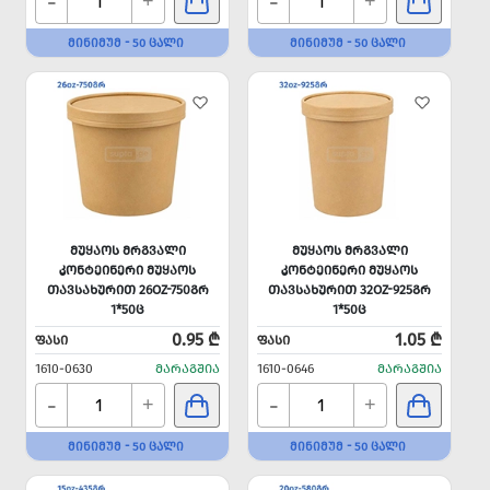
-
-
+
+
ᲛᲘᲜᲘᲛᲣᲛ - 50 ᲪᲐᲚᲘ
ᲛᲘᲜᲘᲛᲣᲛ - 50 ᲪᲐᲚᲘ
ᲛᲣᲧᲐᲝᲡ ᲛᲠᲒᲕᲐᲚᲘ
ᲛᲣᲧᲐᲝᲡ ᲛᲠᲒᲕᲐᲚᲘ
ᲙᲝᲜᲢᲔᲘᲜᲔᲠᲘ ᲛᲣᲧᲐᲝᲡ
ᲙᲝᲜᲢᲔᲘᲜᲔᲠᲘ ᲛᲣᲧᲐᲝᲡ
ᲗᲐᲕᲡᲐᲮᲣᲠᲘᲗ 26OZ-750ᲒᲠ
ᲗᲐᲕᲡᲐᲮᲣᲠᲘᲗ 32OZ-925ᲒᲠ
1*50Ც
1*50Ც
0.95 ₾
1.05 ₾
ᲤᲐᲡᲘ
ᲤᲐᲡᲘ
1610-0630
ᲛᲐᲠᲐᲒᲨᲘᲐ
1610-0646
ᲛᲐᲠᲐᲒᲨᲘᲐ
-
-
+
+
ᲛᲘᲜᲘᲛᲣᲛ - 50 ᲪᲐᲚᲘ
ᲛᲘᲜᲘᲛᲣᲛ - 50 ᲪᲐᲚᲘ