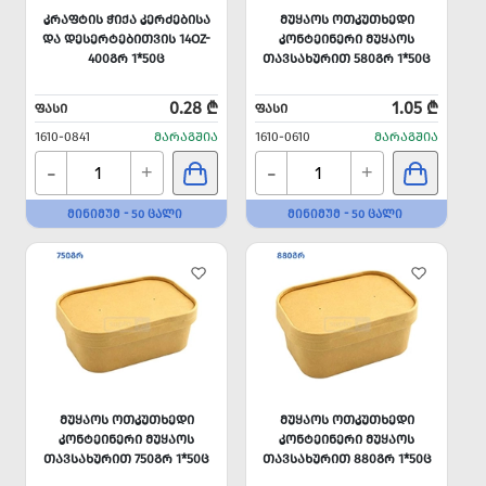
ᲙᲠᲐᲤᲢᲘᲡ ᲭᲘᲥᲐ ᲙᲔᲠᲫᲔᲑᲘᲡᲐ
ᲛᲣᲧᲐᲝᲡ ᲝᲗᲙᲣᲗᲮᲔᲓᲘ
ᲓᲐ ᲓᲔᲡᲔᲠᲢᲔᲑᲘᲗᲕᲘᲡ 14OZ-
ᲙᲝᲜᲢᲔᲘᲜᲔᲠᲘ ᲛᲣᲧᲐᲝᲡ
400ᲒᲠ 1*50Ც
ᲗᲐᲕᲡᲐᲮᲣᲠᲘᲗ 580ᲒᲠ 1*50Ც
0.28 ₾
1.05 ₾
ᲤᲐᲡᲘ
ᲤᲐᲡᲘ
1610-0841
ᲛᲐᲠᲐᲒᲨᲘᲐ
1610-0610
ᲛᲐᲠᲐᲒᲨᲘᲐ
-
-
+
+
ᲛᲘᲜᲘᲛᲣᲛ - 50 ᲪᲐᲚᲘ
ᲛᲘᲜᲘᲛᲣᲛ - 50 ᲪᲐᲚᲘ
ᲛᲣᲧᲐᲝᲡ ᲝᲗᲙᲣᲗᲮᲔᲓᲘ
ᲛᲣᲧᲐᲝᲡ ᲝᲗᲙᲣᲗᲮᲔᲓᲘ
ᲙᲝᲜᲢᲔᲘᲜᲔᲠᲘ ᲛᲣᲧᲐᲝᲡ
ᲙᲝᲜᲢᲔᲘᲜᲔᲠᲘ ᲛᲣᲧᲐᲝᲡ
ᲗᲐᲕᲡᲐᲮᲣᲠᲘᲗ 750ᲒᲠ 1*50Ც
ᲗᲐᲕᲡᲐᲮᲣᲠᲘᲗ 880ᲒᲠ 1*50Ც