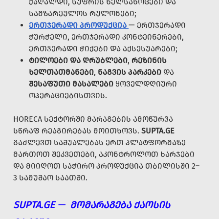
ᲥᲐᲦᲐᲚᲓᲘ, ᲡᲣᲤᲠᲘᲡ ᲮᲔᲚᲡᲐᲮᲝᲪᲔᲑᲘ ᲓᲐ
ᲡᲐᲛᲖᲐᲠᲔᲣᲚᲝᲡ ᲠᲣᲚᲝᲜᲔᲑᲘ;
ᲔᲠᲗᲯᲔᲠᲐᲓᲘ ᲞᲠᲝᲓᲣᲥᲪᲘᲐ
— ᲔᲠᲗᲯᲔᲠᲐᲓᲘ
ᲭᲣᲠᲭᲔᲚᲘ, ᲔᲠᲗᲯᲔᲠᲐᲓᲘ ᲙᲝᲜᲢᲔᲘᲜᲔᲠᲔᲑᲘ,
ᲔᲠᲗᲯᲔᲠᲐᲓᲘ ᲭᲘᲥᲔᲑᲘ ᲓᲐ ᲐᲥᲡᲔᲡᲣᲐᲠᲔᲑᲘ;
ᲢᲘᲚᲝᲔᲑᲘ ᲓᲐ ᲦᲠᲣᲑᲚᲔᲑᲘ
,
ᲠᲔᲖᲘᲜᲘᲡ
ᲮᲔᲚᲗᲐᲗᲛᲐᲜᲔᲑᲘ
,
ᲜᲐᲒᲕᲘᲡ ᲞᲐᲠᲙᲔᲑᲘ
ᲓᲐ
ᲨᲔᲡᲐᲤᲣᲗᲘ ᲛᲐᲡᲐᲚᲔᲑᲘ
ᲧᲝᲕᲔᲚᲓᲦᲘᲣᲠᲘ
ᲝᲞᲔᲠᲐᲪᲘᲔᲑᲘᲡᲗᲕᲘᲡ.
HORECA ᲡᲔᲥᲢᲝᲠᲨᲘ ᲛᲐᲠᲐᲒᲔᲑᲘᲡ ᲐᲛᲝᲬᲣᲠᲕᲐ
ᲡᲬᲠᲐᲤ ᲠᲔᲐᲒᲘᲠᲔᲑᲐᲡ ᲛᲝᲘᲗᲮᲝᲕᲡ.
SUPTA.GE
ᲒᲐᲫᲚᲔᲕᲗ ᲡᲐᲨᲣᲐᲚᲔᲑᲐᲡ ᲔᲠᲗ ᲞᲚᲐᲢᲤᲝᲠᲛᲐᲖᲔ
ᲛᲐᲠᲗᲝᲗ ᲨᲔᲙᲕᲔᲗᲔᲑᲘ, ᲐᲙᲝᲜᲢᲠᲝᲚᲝᲗ ᲮᲐᲠᲯᲔᲑᲘ
ᲓᲐ ᲛᲘᲘᲦᲝᲗ ᲡᲐᲭᲘᲠᲝ ᲞᲠᲝᲓᲣᲥᲪᲘᲐ ᲗᲑᲘᲚᲘᲡᲨᲘ 2–
3 ᲡᲐᲛᲣᲨᲐᲝ ᲡᲐᲐᲗᲨᲘ.
SUPTA.GE
—
ᲛᲝᲛᲐᲠᲐᲒᲔᲑᲐ ᲥᲐᲝᲡᲘᲡ