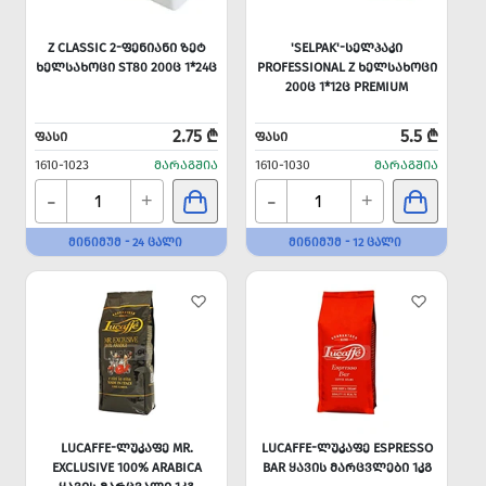
Z CLASSIC 2-ᲤᲔᲜᲘᲐᲜᲘ ᲖᲔᲢ
'SELPAK'-ᲡᲔᲚᲞᲐᲙᲘ
ᲮᲔᲚᲡᲐᲮᲝᲪᲘ ST80 200Ც 1*24Ც
PROFESSIONAL Z ᲮᲔᲚᲡᲐᲮᲝᲪᲘ
200Ც 1*12Ც PREMIUM
2.75 ₾
5.5 ₾
ᲤᲐᲡᲘ
ᲤᲐᲡᲘ
1610-1023
ᲛᲐᲠᲐᲒᲨᲘᲐ
1610-1030
ᲛᲐᲠᲐᲒᲨᲘᲐ
-
-
+
+
ᲛᲘᲜᲘᲛᲣᲛ - 24 ᲪᲐᲚᲘ
ᲛᲘᲜᲘᲛᲣᲛ - 12 ᲪᲐᲚᲘ
LUCAFFE-ᲚᲣᲙᲐᲤᲔ MR.
LUCAFFE-ᲚᲣᲙᲐᲤᲔ ESPRESSO
EXCLUSIVE 100% ARABICA
BAR ᲧᲐᲕᲘᲡ ᲛᲐᲠᲪᲕᲚᲔᲑᲘ 1ᲙᲒ