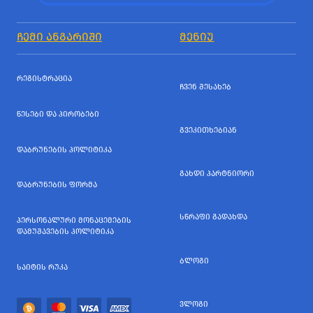
ᲩᲔᲛᲘ ᲐᲜᲒᲐᲠᲘᲨᲘ
ᲛᲔᲜᲘᲣ
ᲠᲔᲒᲘᲡᲢᲠᲐᲪᲘᲐ
ᲩᲕᲔᲜ ᲨᲔᲡᲐᲮᲔᲑ
ᲬᲔᲡᲔᲑᲘ ᲓᲐ ᲞᲘᲠᲝᲑᲔᲑᲘ
ᲒᲕᲔᲙᲘᲗᲮᲔᲑᲘᲐᲜ
ᲓᲐᲑᲠᲣᲜᲔᲑᲘᲡ ᲞᲝᲚᲘᲢᲘᲙᲐ
ᲒᲐᲮᲓᲘ ᲞᲐᲠᲢᲜᲘᲝᲠᲘ
ᲓᲐᲑᲠᲣᲜᲔᲑᲘᲡ ᲤᲝᲠᲛᲐ
ᲡᲬᲠᲐᲤᲘ ᲒᲐᲓᲐᲮᲓᲐ
ᲞᲔᲠᲡᲝᲜᲐᲚᲣᲠᲘ ᲛᲝᲜᲐᲪᲔᲛᲔᲑᲘᲡ
ᲓᲐᲛᲣᲨᲐᲕᲔᲑᲘᲡ ᲞᲝᲚᲘᲢᲘᲙᲐ
ᲑᲚᲝᲒᲘ
ᲡᲐᲘᲢᲘᲡ ᲠᲣᲙᲐ
ᲕᲚᲝᲒᲘ