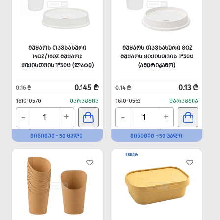
ᲛᲣᲧᲐᲝᲡ ᲗᲐᲕᲡᲐᲮᲣᲠᲘ
ᲛᲣᲧᲐᲝᲡ ᲗᲐᲕᲡᲐᲮᲣᲠᲘ 8OZ
14OZ/16OZ ᲛᲣᲧᲐᲝᲡ
ᲛᲣᲧᲐᲝᲡ ᲭᲘᲥᲘᲡᲗᲕᲘᲡ 1*50Ც
ᲭᲘᲥᲘᲡᲗᲕᲘᲡ 1*50Ც (ᲚᲐᲢᲔ)
(ᲐᲛᲔᲠᲘᲙᲐᲜᲝ)
0.145 ₾
0.13 ₾
0.16 ₾
0.14 ₾
1610-0570
ᲛᲐᲠᲐᲒᲨᲘᲐ
1610-0563
ᲛᲐᲠᲐᲒᲨᲘᲐ
-
-
+
+
ᲛᲘᲜᲘᲛᲣᲛ - 50 ᲪᲐᲚᲘ
ᲛᲘᲜᲘᲛᲣᲛ - 50 ᲪᲐᲚᲘ