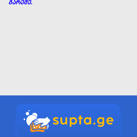
ᲒᲐᲠᲔᲨᲔ.