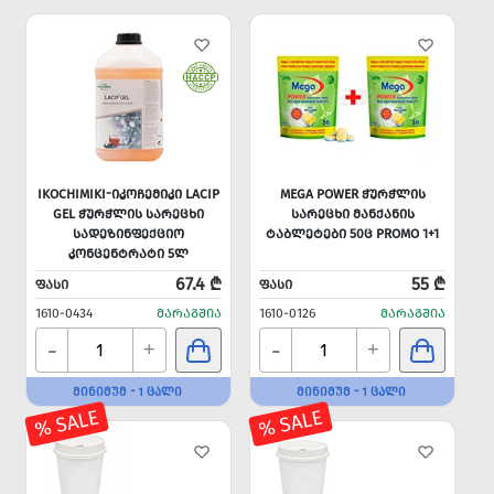
IKOCHIMIKI-ᲘᲙᲝᲩᲔᲛᲘᲙᲘ LACIP
MEGA POWER ᲭᲣᲠᲭᲚᲘᲡ
GEL ᲭᲣᲠᲭᲚᲘᲡ ᲡᲐᲠᲔᲪᲮᲘ
ᲡᲐᲠᲔᲪᲮᲘ ᲛᲐᲜᲥᲐᲜᲘᲡ
ᲡᲐᲓᲔᲖᲘᲜᲤᲔᲥᲪᲘᲝ
ᲢᲐᲑᲚᲔᲢᲔᲑᲘ 50Ც PROMO 1+1
ᲙᲝᲜᲪᲔᲜᲢᲠᲐᲢᲘ 5Ლ
67.4 ₾
55 ₾
ᲤᲐᲡᲘ
ᲤᲐᲡᲘ
1610-0434
ᲛᲐᲠᲐᲒᲨᲘᲐ
1610-0126
ᲛᲐᲠᲐᲒᲨᲘᲐ
-
-
+
+
ᲛᲘᲜᲘᲛᲣᲛ - 1 ᲪᲐᲚᲘ
ᲛᲘᲜᲘᲛᲣᲛ - 1 ᲪᲐᲚᲘ
% SALE
% SALE