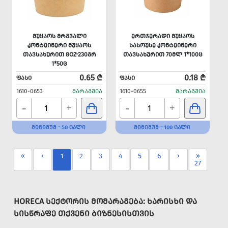
ᲛᲣᲧᲐᲝᲡ ᲛᲠᲒᲕᲐᲚᲘ
ᲔᲠᲗᲯᲔᲠᲐᲓᲘ ᲛᲣᲧᲐᲝᲡ
ᲙᲝᲜᲢᲔᲘᲜᲔᲠᲘ ᲛᲣᲧᲐᲝᲡ
ᲡᲐᲡᲝᲣᲡᲔ ᲙᲝᲜᲢᲔᲘᲜᲔᲠᲘ
ᲗᲐᲕᲡᲐᲮᲣᲠᲘᲗ 8OZ-230ᲒᲠ
ᲗᲐᲕᲡᲐᲮᲣᲠᲘᲗ 70ᲛᲚ 1*100Ც
1*50Ც
0.65 ₾
0.18 ₾
ᲤᲐᲡᲘ
ᲤᲐᲡᲘ
1610-0653
ᲛᲐᲠᲐᲒᲨᲘᲐ
1610-0655
ᲛᲐᲠᲐᲒᲨᲘᲐ
-
-
+
+
ᲛᲘᲜᲘᲛᲣᲛ - 50 ᲪᲐᲚᲘ
ᲛᲘᲜᲘᲛᲣᲛ - 100 ᲪᲐᲚᲘ
«
‹
1
2
3
4
5
6
›
»
27
HORECA ᲡᲔᲥᲢᲝᲠᲘᲡ ᲛᲝᲛᲐᲠᲐᲒᲔᲑᲐ: ᲮᲐᲠᲘᲡᲮᲘ ᲓᲐ
ᲡᲘᲡᲬᲠᲐᲤᲔ ᲗᲥᲕᲔᲜᲘ ᲑᲘᲖᲜᲔᲡᲘᲡᲗᲕᲘᲡ