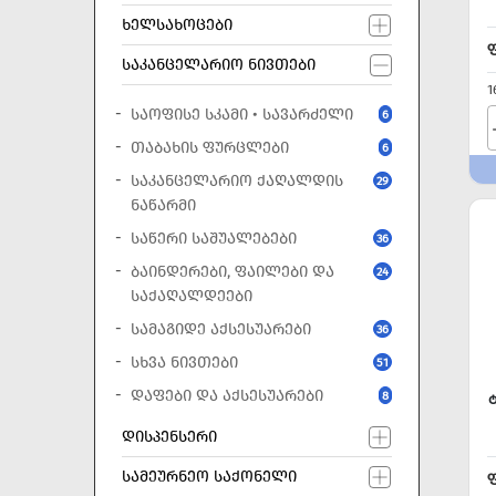
ᲮᲔᲚᲡᲐᲮᲝᲪᲔᲑᲘ
ᲡᲐᲙᲐᲜᲪᲔᲚᲐᲠᲘᲝ ᲜᲘᲕᲗᲔᲑᲘ
1
ᲡᲐᲝᲤᲘᲡᲔ ᲡᲙᲐᲛᲘ • ᲡᲐᲕᲐᲠᲫᲔᲚᲘ
6
ᲗᲐᲑᲐᲮᲘᲡ ᲤᲣᲠᲪᲚᲔᲑᲘ
6
ᲡᲐᲙᲐᲜᲪᲔᲚᲐᲠᲘᲝ ᲥᲐᲦᲐᲚᲓᲘᲡ
29
ᲜᲐᲬᲐᲠᲛᲘ
ᲡᲐᲬᲔᲠᲘ ᲡᲐᲨᲣᲐᲚᲔᲑᲔᲑᲘ
36
ᲑᲐᲘᲜᲓᲔᲠᲔᲑᲘ, ᲤᲐᲘᲚᲔᲑᲘ ᲓᲐ
24
ᲡᲐᲥᲐᲦᲐᲚᲓᲔᲔᲑᲘ
ᲡᲐᲛᲐᲒᲘᲓᲔ ᲐᲥᲡᲔᲡᲣᲐᲠᲔᲑᲘ
36
ᲡᲮᲕᲐ ᲜᲘᲕᲗᲔᲑᲘ
51
ᲓᲐᲤᲔᲑᲘ ᲓᲐ ᲐᲥᲡᲔᲡᲣᲐᲠᲔᲑᲘ
8
Ტ
ᲓᲘᲡᲞᲔᲜᲡᲔᲠᲘ
ᲡᲐᲛᲔᲣᲠᲜᲔᲝ ᲡᲐᲥᲝᲜᲔᲚᲘ