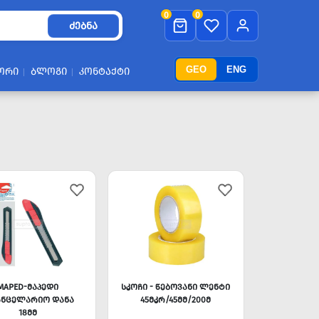
0
0
ᲫᲔᲑᲜᲐ
GEO
ENG
ᲝᲠᲘ
ᲑᲚᲝᲒᲘ
ᲙᲝᲜᲢᲐᲥᲢᲘ
MAPED-ᲛᲐᲞᲔᲓᲘ
ᲡᲙᲝᲩᲘ - ᲬᲔᲑᲝᲕᲐᲜᲘ ᲚᲔᲜᲢᲘ
ᲐᲜᲪᲔᲚᲐᲠᲘᲝ ᲓᲐᲜᲐ
45ᲛᲙᲠ/45ᲛᲛ/200Მ
18ᲛᲛ