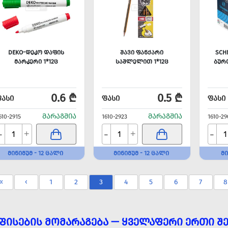
DEKO-ᲓᲔᲙᲝ ᲓᲐᲤᲘᲡ
ᲨᲐᲕᲘ ᲤᲐᲜᲥᲐᲠᲘ
SCH
ᲛᲐᲠᲙᲔᲠᲘ 1*12Ც
ᲡᲐᲨᲚᲔᲚᲘᲗ 1*12Ც
ᲑᲣᲠ
0.6 ₾
0.5 ₾
ᲤᲐᲡᲘ
ᲤᲐᲡᲘ
ᲤᲐᲡᲘ
ᲛᲐᲠᲐᲒᲨᲘᲐ
ᲛᲐᲠᲐᲒᲨᲘᲐ
610-2915
1610-2923
1610-29
-
-
-
+
+
ᲛᲘᲜᲘᲛᲣᲛ - 12 ᲪᲐᲚᲘ
ᲛᲘᲜᲘᲛᲣᲛ - 12 ᲪᲐᲚᲘ
ᲛᲘ
«
‹
1
2
3
4
5
6
7
8
ᲤᲘᲡᲔᲑᲘᲡ ᲛᲝᲛᲐᲠᲐᲒᲔᲑᲐ — ᲧᲕᲔᲚᲐᲤᲔᲠᲘ ᲔᲠᲗᲘ ᲨᲔ