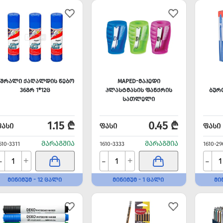
ᲛᲨᲠᲐᲚᲘ ᲥᲐᲦᲐᲚᲓᲘᲡ ᲬᲔᲑᲝ
MAPED-ᲛᲐᲞᲔᲓᲘ
36ᲒᲠ 1*12Ც
ᲞᲚᲐᲡᲢᲛᲐᲡᲘᲡ ᲤᲐᲜᲥᲠᲘᲡ
ᲑᲣᲠ
ᲡᲐᲗᲚᲔᲚᲘ
1.15 ₾
0.45 ₾
ᲤᲐᲡᲘ
ᲤᲐᲡᲘ
ᲤᲐᲡᲘ
ᲛᲐᲠᲐᲒᲨᲘᲐ
ᲛᲐᲠᲐᲒᲨᲘᲐ
610-3311
1610-3333
1610-29
-
-
-
+
+
ᲛᲘᲜᲘᲛᲣᲛ - 12 ᲪᲐᲚᲘ
ᲛᲘᲜᲘᲛᲣᲛ - 1 ᲪᲐᲚᲘ
ᲛᲘ