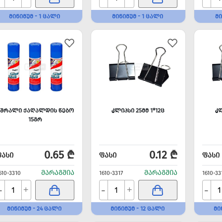
ᲛᲘᲜᲘᲛᲣᲛ - 1 ᲪᲐᲚᲘ
ᲛᲘᲜᲘᲛᲣᲛ - 1 ᲪᲐᲚᲘ
ᲛᲘ
ᲛᲨᲠᲐᲚᲘ ᲥᲐᲦᲐᲚᲓᲘᲡ ᲬᲔᲑᲝ
ᲙᲚᲘᲞᲡᲘ 25ᲛᲛ 1*12Ც
ᲙᲚ
15ᲒᲠ
0.65 ₾
0.12 ₾
ᲤᲐᲡᲘ
ᲤᲐᲡᲘ
ᲤᲐᲡᲘ
ᲛᲐᲠᲐᲒᲨᲘᲐ
ᲛᲐᲠᲐᲒᲨᲘᲐ
610-3310
1610-3317
1610-33
-
-
-
+
+
ᲛᲘᲜᲘᲛᲣᲛ - 24 ᲪᲐᲚᲘ
ᲛᲘᲜᲘᲛᲣᲛ - 12 ᲪᲐᲚᲘ
ᲛᲘ