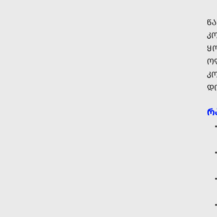
Წ
Კ
Ყ
Ო
ᲙᲝ
Დ
Რ