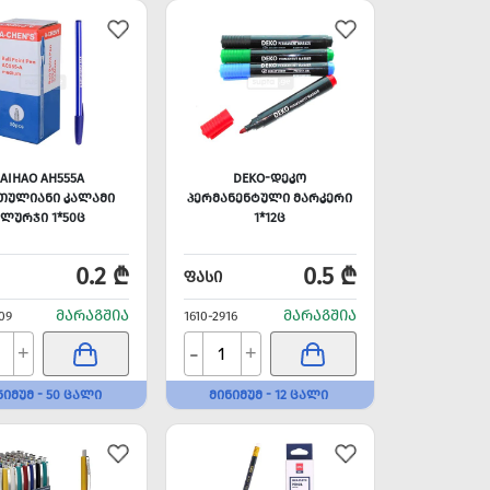
AIHAO AH555A
DEKO-ᲓᲔᲙᲝ
ᲗᲣᲚᲘᲐᲜᲘ ᲙᲐᲚᲐᲛᲘ
ᲞᲔᲠᲛᲐᲜᲔᲜᲢᲣᲚᲘ ᲛᲐᲠᲙᲔᲠᲘ
ᲚᲣᲠᲯᲘ 1*50Ც
1*12Ც
0.2 ₾
0.5 ₾
ᲤᲐᲡᲘ
ᲛᲐᲠᲐᲒᲨᲘᲐ
ᲛᲐᲠᲐᲒᲨᲘᲐ
09
1610-2916
-
+
+
ᲜᲘᲛᲣᲛ - 50 ᲪᲐᲚᲘ
ᲛᲘᲜᲘᲛᲣᲛ - 12 ᲪᲐᲚᲘ