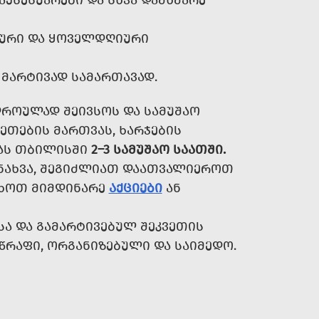
ᲐᲥᲡᲔᲡᲣᲐᲠᲔᲑᲘ ᲓᲐ ᲡᲮᲕᲐ ᲓᲐᲛᲮᲛᲐᲠᲔ
ᲙᲣᲠᲘ ᲓᲐ ᲧᲝᲕᲔᲚᲓᲦᲘᲣᲠᲘ
 ᲛᲐᲠᲢᲘᲕᲐᲓ ᲡᲐᲛᲐᲠᲗᲐᲕᲐᲓ.
ᲓᲠᲝᲣᲚᲐᲓ ᲨᲔᲘᲕᲡᲝᲡ ᲓᲐ ᲡᲐᲛᲣᲨᲐᲝ
ᲔᲗᲔᲑᲘᲡ ᲛᲐᲠᲗᲕᲐᲡ, ᲮᲐᲠᲯᲔᲑᲘᲡ
ᲑᲐᲡ ᲗᲑᲘᲚᲘᲡᲨᲘ
2–3 ᲡᲐᲛᲣᲨᲐᲝ ᲡᲐᲐᲗᲨᲘ.
ᲜᲐᲮᲕᲐ, ᲨᲔᲒᲘᲫᲚᲘᲐᲗ ᲓᲐᲐᲗᲕᲐᲚᲘᲔᲠᲝᲗ
ᲐᲮᲝᲗ ᲛᲘᲛᲓᲘᲜᲐᲠᲔ
ᲐᲥᲪᲘᲔᲑᲘ
ᲐᲜ
Ა ᲓᲐ ᲒᲐᲛᲐᲠᲢᲘᲕᲔᲑᲣᲚ ᲨᲔᲙᲕᲔᲗᲘᲡ
ᲬᲠᲐᲤᲘ, ᲝᲠᲒᲐᲜᲘᲖᲔᲑᲣᲚᲘ ᲓᲐ ᲡᲐᲘᲛᲔᲓᲝ.