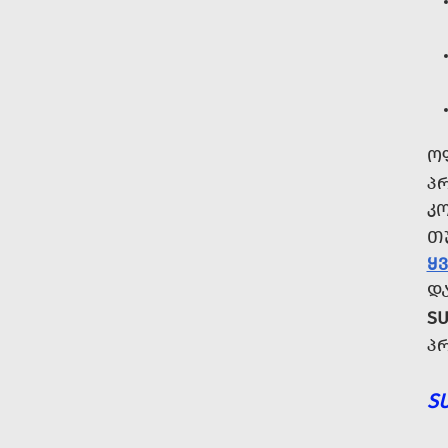
Ო
Პ
Კ
Თ
Ყ
Დ
SU
Პ
S