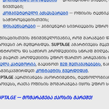
ᲔᲠᲗᲯᲔᲠᲐᲓᲘ ᲞᲠᲝᲓᲣᲥᲪᲘᲐ
— ᲔᲠᲗᲯᲔᲠᲐᲓᲘ ᲭᲘᲥᲔᲑᲘ, 
ᲜᲘᲕᲗᲔᲑᲘ;
ᲙᲝᲛᲞᲘᲣᲢᲔᲠᲣᲚᲘ ᲐᲥᲡᲔᲡᲣᲐᲠᲔᲑᲘ
— ᲝᲤᲘᲡᲘᲡ ᲢᲔᲥᲜᲘ
ᲡᲐᲭᲘᲠᲝᲔᲑᲔᲑᲘᲡᲗᲕᲘᲡ;
ᲓᲘᲡᲞᲔᲜᲡᲔᲠᲔᲑᲘ
— ᲰᲘᲒᲘᲔᲜᲣᲠᲘ ᲡᲘᲕᲠᲪᲔᲔᲑᲘᲡ ᲣᲤᲠᲝ
ᲤᲘᲡᲔᲑᲘᲡᲗᲕᲘᲡ ᲛᲜᲘᲨᲕᲜᲔᲚᲝᲕᲐᲜᲘᲐ, ᲠᲝᲛ ᲛᲐᲠᲐᲒᲔᲑᲘ 
ᲠᲝᲪᲔᲡᲘ ᲐᲠ ᲨᲔᲤᲔᲠᲮᲓᲔᲡ.
SUPTA.GE
ᲐᲛᲐᲠᲢᲘᲕᲔᲑᲡ ᲨᲔᲙᲕ
ᲝᲜᲢᲠᲝᲚᲡ ᲓᲐ ᲡᲐᲭᲘᲠᲝ ᲞᲠᲝᲓᲣᲥᲪᲘᲘᲡ ᲡᲬᲠᲐᲤ ᲛᲘᲦᲔ
Უ ᲒᲡᲣᲠᲗ ᲞᲠᲝᲓᲣᲥᲪᲘᲘᲡ ᲣᲤᲠᲝ ᲤᲐᲠᲗᲝ ᲐᲠᲩᲔᲕᲐᲜᲘᲡ 
ᲕᲔᲚᲐ ᲙᲐᲢᲔᲒᲝᲠᲘᲐ
, ᲒᲐᲔᲪᲜᲝᲗ
B2B ᲨᲔᲗᲐᲕᲐᲖᲔᲑᲔᲑᲡ
, Ნ
ᲐᲒᲕᲘᲙᲐᲕᲨᲘᲠᲓᲔᲗ
ᲙᲝᲜᲢᲐᲥᲢᲘᲡ ᲒᲕᲔᲠᲓᲘᲓᲐᲜ
.
PTA.GE
ᲐᲔᲠᲗᲘᲐᲜᲔᲑᲡ ᲐᲡᲝᲠᲢᲘᲛᲔᲜᲢᲡ, ᲢᲔᲥᲜᲝᲚᲝᲒᲘᲐᲡ
ᲠᲝᲪᲔᲡᲡ, ᲠᲐᲗᲐ ᲝᲤᲘᲡᲘᲡ ᲛᲝᲛᲐᲠᲐᲒᲔᲑᲐ ᲘᲧᲝᲡ ᲣᲤᲠᲝ Ს
UPTA.GE — ᲛᲝᲛᲐᲠᲐᲒᲔᲑᲐ ᲥᲐᲝᲡᲘᲡ ᲒᲐᲠᲔᲨᲔ!