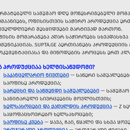
ᲐᲠᲛᲐᲢᲔᲑᲣᲚᲘ ᲡᲐᲛᲣᲨᲐᲝ ᲓᲦᲔ ᲛᲝᲬᲔᲡᲠᲘᲒᲔᲑᲣᲚᲘ ᲛᲝᲛᲐ
ᲝᲛᲞᲐᲜᲘᲔᲑᲡ, ᲝᲤᲘᲡᲘᲡᲗᲕᲘᲡ ᲡᲐᲭᲘᲠᲝ ᲞᲠᲝᲓᲣᲥᲪᲘᲐ ᲔᲠᲗ
ᲝᲕᲔᲚᲓᲦᲘᲣᲠᲘ ᲨᲔᲡᲧᲘᲓᲕᲔᲑᲘ ᲛᲐᲠᲢᲘᲕᲐᲓ ᲛᲐᲠᲗᲝᲜ.
ᲤᲘᲡᲘᲡ ᲛᲝᲛᲐᲠᲐᲒᲔᲑᲐ ᲐᲦᲐᲠ ᲡᲐᲭᲘᲠᲝᲔᲑᲡ ᲡᲮᲕᲐᲓᲐᲡᲮᲕ
ᲛᲣᲜᲘᲙᲐᲪᲘᲐᲡ. SUPTA.GE ᲐᲔᲠᲗᲘᲐᲜᲔᲑᲡ ᲞᲠᲝᲓᲣᲥᲪᲘᲘᲡ 
ᲝᲙᲣᲛᲔᲜᲢᲐᲪᲘᲐᲡᲐ ᲓᲐ ᲛᲘᲬᲝᲓᲔᲑᲘᲡ ᲞᲠᲝᲪᲔᲡᲡ ᲔᲠᲗ ᲞᲚ
Ა ᲞᲠᲝᲓᲣᲥᲪᲘᲐᲐ ᲮᲔᲚᲛᲘᲡᲐᲬᲕᲓᲝᲛᲘ?
ᲡᲐᲙᲐᲜᲪᲔᲚᲐᲠᲘᲝ ᲜᲘᲕᲗᲔᲑᲘ
— ᲡᲐᲬᲔᲠᲘ ᲡᲐᲨᲣᲐᲚᲔᲑᲔᲑ
ᲡᲐᲝᲤᲘᲡᲔ ᲞᲠᲝᲓᲣᲥᲪᲘᲐ;
ᲡᲐᲠᲔᲪᲮᲘ ᲓᲐ ᲡᲐᲬᲛᲔᲜᲓᲘ ᲡᲐᲨᲣᲐᲚᲔᲑᲔᲑᲘ
— ᲡᲐᲛᲣᲨᲐᲝ 
ᲡᲐᲜᲘᲢᲐᲠᲣᲚᲘ ᲡᲘᲕᲠᲪᲔᲔᲑᲘᲡ ᲛᲝᲕᲚᲘᲡᲗᲕᲘᲡ;
ᲮᲔᲚᲡᲐᲮᲝᲪᲔᲑᲘ ᲓᲐ ᲥᲐᲦᲐᲚᲓᲘᲡ ᲞᲠᲝᲓᲣᲥᲪᲘᲐ
— Z Ხ
ᲡᲐᲧᲝᲤᲐᲪᲮᲝᲕᲠᲔᲑᲝ ᲮᲔᲚᲡᲐᲮᲝᲪᲔᲑᲘ;
ᲡᲐᲝᲤᲘᲡᲔ ᲙᲕᲔᲑᲐ
— ᲧᲐᲕᲐ, ᲩᲐᲘ, ᲬᲧᲐᲚᲘ ᲓᲐ ᲡᲮᲕᲐ Ყ