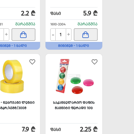
2.2 ₾
5.9 ₾
ᲤᲐᲡᲘ
ᲛᲐᲠᲐᲒᲨᲘᲐ
ᲛᲐᲠᲐᲒᲨᲘᲐ
31
1610-3304
-
+
+
ᲜᲘᲛᲣᲛ - 1 ᲪᲐᲚᲘ
ᲛᲘᲜᲘᲛᲣᲛ - 1 ᲪᲐᲚᲘ
 - ᲬᲔᲑᲝᲕᲐᲜᲘ ᲚᲔᲜᲢᲘ
ᲡᲐᲙᲐᲜᲪᲔᲚᲐᲠᲘᲝ ᲓᲐᲤᲘᲡ
5ᲛᲙᲠ/45ᲛᲛ/300Მ
ᲛᲐᲒᲜᲘᲢᲘ ᲤᲔᲠᲐᲓᲘ 10Ც
7.9 ₾
2.25 ₾
ᲤᲐᲡᲘ