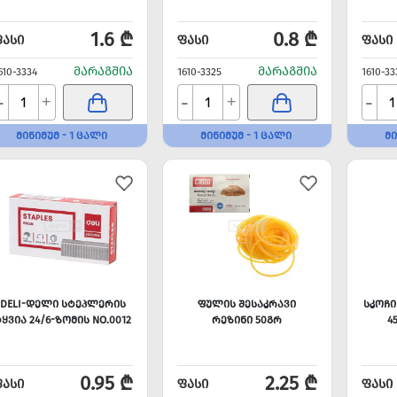
1.6 ₾
0.8 ₾
ᲤᲐᲡᲘ
ᲤᲐᲡᲘ
ᲤᲐᲡᲘ
ᲛᲐᲠᲐᲒᲨᲘᲐ
ᲛᲐᲠᲐᲒᲨᲘᲐ
610-3334
1610-3325
1610-33
-
-
-
+
+
ᲛᲘᲜᲘᲛᲣᲛ - 1 ᲪᲐᲚᲘ
ᲛᲘᲜᲘᲛᲣᲛ - 1 ᲪᲐᲚᲘ
ᲛᲘ
DELI-ᲓᲔᲚᲘ ᲡᲢᲔᲞᲚᲔᲠᲘᲡ
ᲤᲣᲚᲘᲡ ᲨᲔᲡᲐᲙᲠᲐᲕᲘ
ᲡᲙᲝᲩᲘ
ᲧᲕᲘᲐ 24/6-ᲖᲝᲛᲘᲡ NO.0012
ᲠᲔᲖᲘᲜᲘ 50ᲒᲠ
4
0.95 ₾
2.25 ₾
ᲤᲐᲡᲘ
ᲤᲐᲡᲘ
ᲤᲐᲡᲘ