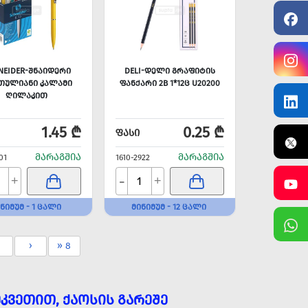
NEIDER-ᲨᲜᲐᲘᲓᲔᲠᲘ
DELI-ᲓᲔᲚᲘ ᲒᲠᲐᲤᲘᲢᲘᲡ
ᲗᲣᲚᲘᲐᲜᲘ ᲙᲐᲚᲐᲛᲘ
ᲤᲐᲜᲥᲐᲠᲘ 2B 1*12Ც U20200
ᲦᲘᲚᲐᲙᲘᲗ
1.45 ₾
0.25 ₾
ᲤᲐᲡᲘ
ᲛᲐᲠᲐᲒᲨᲘᲐ
ᲛᲐᲠᲐᲒᲨᲘᲐ
01
1610-2922
-
+
+
ᲜᲘᲛᲣᲛ - 1 ᲪᲐᲚᲘ
ᲛᲘᲜᲘᲛᲣᲛ - 12 ᲪᲐᲚᲘ
›
» 8
ᲙᲕᲔᲗᲘᲗ, ᲥᲐᲝᲡᲘᲡ ᲒᲐᲠᲔᲨᲔ