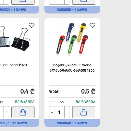
ᲜᲘᲛᲣᲛ - 1 ᲪᲐᲚᲘ
ᲛᲘᲜᲘᲛᲣᲛ - 1 ᲪᲐᲚᲘ
ᲘᲞᲡᲘ 51ᲛᲛ 1*12Ც
ᲡᲐᲙᲐᲜᲪᲔᲚᲐᲠᲘᲝ ᲓᲐᲜᲐ
ᲞᲚᲐᲡᲢᲛᲐᲡᲘᲡ ᲢᲐᲠᲘᲗ 18ᲛᲛ
0.4 ₾
0.5 ₾
ᲤᲐᲡᲘ
ᲛᲐᲠᲐᲒᲨᲘᲐ
ᲛᲐᲠᲐᲒᲨᲘᲐ
19
1610-3355
-
+
+
ᲜᲘᲛᲣᲛ - 12 ᲪᲐᲚᲘ
ᲛᲘᲜᲘᲛᲣᲛ - 1 ᲪᲐᲚᲘ