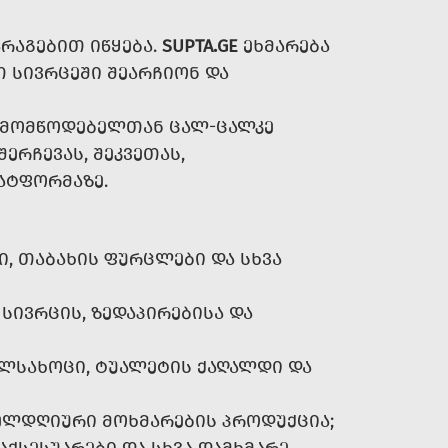
ᲠᲐᲒᲔᲑᲘᲗ ᲘᲬᲧᲔᲑᲐ.
SUPTA.GE
ᲔᲮᲛᲐᲠᲔᲑᲐ
 ᲡᲘᲕᲠᲪᲔᲨᲘ ᲨᲔᲐᲠᲩᲘᲝᲜ ᲓᲐ
Ა ᲛᲝᲛᲬᲝᲓᲔᲑᲔᲚᲗᲐᲜ ᲪᲐᲚ-ᲪᲐᲚᲙᲔ
ᲨᲔᲠᲩᲔᲕᲐᲡ, ᲨᲔᲙᲕᲔᲗᲐᲡ,
ᲐᲢᲤᲝᲠᲛᲐᲖᲔ.
Ი, ᲗᲐᲑᲐᲮᲘᲡ ᲤᲣᲠᲪᲚᲔᲑᲘ ᲓᲐ ᲡᲮᲕᲐ
ᲡᲘᲕᲠᲪᲘᲡ, ᲖᲔᲓᲐᲞᲘᲠᲔᲑᲘᲡᲐ ᲓᲐ
ᲔᲚᲡᲐᲮᲝᲪᲘ, ᲢᲣᲐᲚᲔᲢᲘᲡ ᲥᲐᲦᲐᲚᲓᲘ ᲓᲐ
ᲝᲕᲔᲚᲓᲦᲘᲣᲠᲘ ᲛᲝᲮᲛᲐᲠᲔᲑᲘᲡ ᲞᲠᲝᲓᲣᲥᲪᲘᲐ;