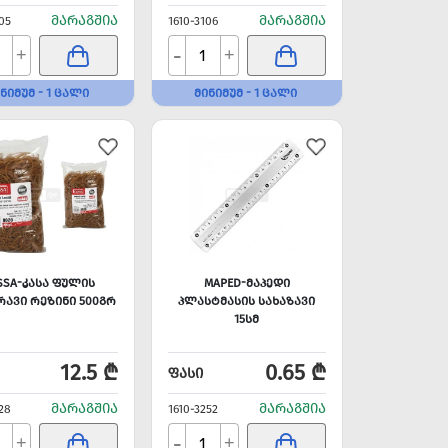
ᲛᲐᲠᲐᲒᲨᲘᲐ
ᲛᲐᲠᲐᲒᲨᲘᲐ
05
1610-3106
-
+
+
ᲜᲘᲛᲣᲛ - 1 ᲪᲐᲚᲘ
ᲛᲘᲜᲘᲛᲣᲛ - 1 ᲪᲐᲚᲘ
SSA-ᲙᲐᲡᲐ ᲤᲣᲚᲘᲡ
MAPED-ᲛᲐᲞᲔᲓᲘ
ᲠᲐᲕᲘ ᲠᲔᲖᲘᲜᲘ 500ᲒᲠ
ᲞᲚᲐᲡᲢᲛᲐᲡᲘᲡ ᲡᲐᲮᲐᲖᲐᲕᲘ
15ᲡᲛ
12.5 ₾
0.65 ₾
ᲤᲐᲡᲘ
ᲛᲐᲠᲐᲒᲨᲘᲐ
ᲛᲐᲠᲐᲒᲨᲘᲐ
28
1610-3252
-
+
+