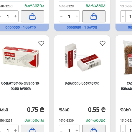
ᲛᲐᲠᲐᲒᲨᲘᲐ
ᲛᲐᲠᲐᲒᲨᲘᲐ
610-3230
1610-3329
1610-33
-
-
-
+
+
ᲛᲘᲜᲘᲛᲣᲛ - 1 ᲪᲐᲚᲘ
ᲛᲘᲜᲘᲛᲣᲛ - 1 ᲪᲐᲚᲘ
ᲛᲘ
ᲡᲢᲔᲞᲚᲔᲠᲘᲡ ᲢᲧᲕᲘᲐ 10-
ᲠᲔᲖᲘᲜᲘᲡ ᲡᲐᲨᲚᲔᲚᲘ
CA
ᲘᲐᲜᲘ ᲖᲝᲛᲘᲡ
ᲨᲔᲡᲐᲙ
0.75 ₾
0.55 ₾
ᲤᲐᲡᲘ
ᲤᲐᲡᲘ
ᲤᲐᲡᲘ
ᲛᲐᲠᲐᲒᲨᲘᲐ
ᲛᲐᲠᲐᲒᲨᲘᲐ
610-3231
1610-3339
1610-33
-
-
-
+
+