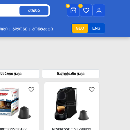
0
0
ᲫᲔᲑᲜᲐ
GEO
ENG
ᲝᲠᲘ
ᲑᲚᲝᲒᲘ
ᲙᲝᲜᲢᲐᲥᲢᲘ
ხსნადი ყავა
ნალექიანი ყავა
MBO-ᲙᲘᲛᲑᲝ CAPRI
NESPRESSO - ᲜᲔᲡᲞᲠᲔᲡᲝ