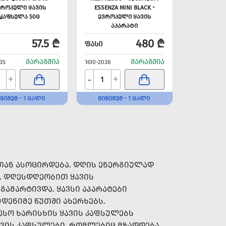
ᲕᲠᲝᲞᲣᲚᲘ ᲧᲐᲕᲘᲡ
ESSENZA MINI BLACK -
ᲙᲐᲤᲡᲣᲚᲐ 50Ც
ᲔᲕᲠᲝᲞᲣᲚᲘ ᲧᲐᲕᲘᲡ
ᲐᲞᲐᲠᲐᲢᲘ
ᲙᲐᲤᲡᲣᲚᲔᲑᲘᲡᲗᲕᲘᲡ
57.5 ₾
480 ₾
ᲤᲐᲡᲘ
ᲛᲐᲠᲐᲒᲨᲘᲐ
ᲛᲐᲠᲐᲒᲨᲘᲐ
35
1610-2038
-
+
+
ᲜᲘᲛᲣᲛ - 1 ᲪᲐᲚᲘ
ᲛᲘᲜᲘᲛᲣᲛ - 1 ᲪᲐᲚᲘ
ᲗᲐᲜ ᲐᲡᲝᲪᲘᲠᲓᲔᲑᲐ. ᲓᲦᲘᲡ ᲔᲜᲔᲠᲒᲘᲣᲚᲐᲓ
. ᲓᲦᲔᲡᲓᲦᲔᲝᲑᲘᲗ ᲧᲐᲕᲘᲡ
ᲒᲐᲛᲐᲠᲢᲘᲕᲓᲐ. ᲧᲐᲕᲡᲘ ᲐᲞᲐᲠᲐᲢᲔᲑᲘ
ᲓᲔᲜᲘᲛᲔ ᲬᲣᲗᲨᲘ ᲐᲮᲔᲠᲮᲔᲑᲡ.
ᲔᲡᲝ ᲮᲐᲠᲘᲡᲮᲘᲡ ᲧᲐᲕᲘᲡ ᲙᲐᲤᲡᲣᲚᲔᲑᲡ
ᲐᲕᲘᲡ ᲙᲐᲤᲡᲣᲚᲔᲑᲘ, ᲠᲝᲛᲚᲔᲑᲘᲪ ᲛᲖᲐᲓᲓᲔᲑᲐ