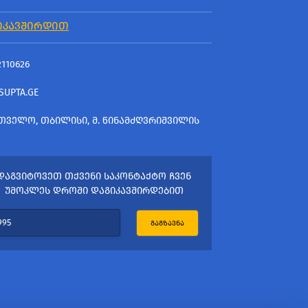
ᲘᲙᲐᲕᲨᲘᲠᲓᲘᲗ
2110626
SUPTA.GE
ᲗᲕᲔᲚᲝ, ᲗᲑᲘᲚᲘᲡᲘ, Მ. ᲬᲘᲜᲐᲛᲫᲦᲕᲠᲘᲨᲕᲘᲚᲘᲡ
ᲓᲐᲒᲕᲘᲢᲝᲕᲔᲗ ᲗᲥᲕᲔᲜᲘ ᲡᲐᲙᲝᲜᲢᲐᲥᲢᲝ ᲩᲕᲔᲜ
ᲣᲛᲝᲙᲚᲔᲡ ᲓᲠᲝᲨᲘ ᲓᲐᲒᲘᲙᲐᲕᲨᲘᲠᲓᲔᲑᲘᲗ
ᲒᲐᲒᲖᲐᲕᲜᲐ