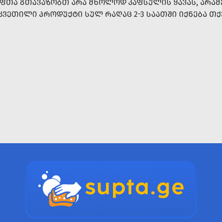
ᲤᲗᲐ ᲒᲗᲐᲕᲐᲖᲝᲑᲗ ᲐᲠᲐ ᲛᲮᲝᲚᲝᲓ ᲙᲐᲤᲡᲣᲚᲘᲡ ᲧᲐᲕᲐᲡ, ᲐᲠᲐᲛᲔ
ᲙᲕᲔᲗᲘᲚᲘ ᲞᲠᲝᲓᲣᲥᲢᲘ ᲡᲣᲚ ᲠᲐᲦᲐᲪ 2-3 ᲡᲐᲐᲗᲨᲘ ᲘᲥᲜᲔᲑᲐ Თ