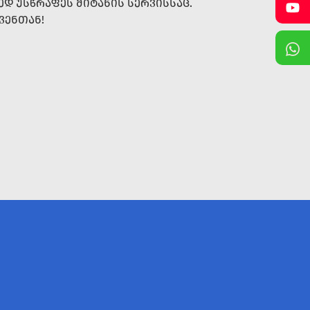
Დ ᲣᲡᲬᲠᲐᲤᲔᲡ ᲛᲘᲢᲐᲜᲘᲡ ᲡᲔᲠᲕᲘᲡᲡᲐᲪ.
ᲥᲕᲔᲜᲗᲐᲜ!