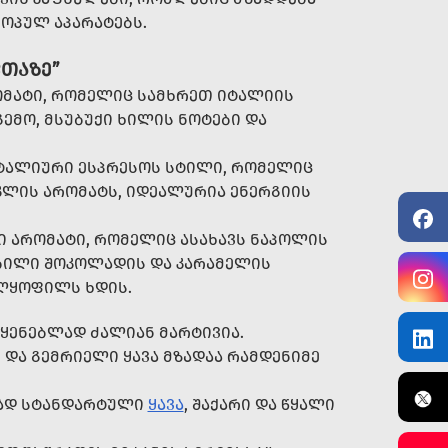
ᲠᲝᲞᲣᲚ ᲐᲞᲐᲠᲐᲢᲔᲑᲡ.
ᲤᲗᲐᲖᲔ”
ᲝᲛᲐᲢᲘ, ᲠᲝᲛᲔᲚᲘᲪ ᲡᲐᲛᲮᲠᲔᲗ ᲘᲢᲐᲚᲘᲘᲡ
ᲔᲛᲝ, ᲛᲡᲣᲑᲣᲥᲘ ᲮᲘᲚᲘᲡ ᲜᲝᲢᲔᲑᲘ ᲓᲐ
ᲘᲢᲐᲚᲘᲣᲠᲘ ᲔᲡᲞᲠᲔᲡᲝᲡ ᲡᲢᲘᲚᲘ, ᲠᲝᲛᲔᲚᲘᲪ
ᲐᲙᲚᲘᲡ ᲐᲠᲝᲛᲐᲢᲡ, ᲘᲓᲔᲐᲚᲣᲠᲘᲐ ᲔᲜᲔᲠᲒᲘᲘᲡ
Ი ᲐᲠᲝᲛᲐᲢᲘ, ᲠᲝᲛᲔᲚᲘᲪ ᲐᲡᲐᲮᲐᲕᲡ ᲜᲐᲞᲝᲚᲘᲡ
ᲑᲘᲚᲘ ᲨᲝᲙᲝᲚᲐᲓᲘᲡ ᲓᲐ ᲙᲐᲠᲐᲛᲔᲚᲘᲡ
ᲣᲚᲧᲝᲤᲘᲚᲡ ᲮᲓᲘᲡ.
ᲧᲔᲜᲔᲑᲚᲐᲓ ᲫᲐᲚᲘᲐᲜ ᲛᲐᲠᲢᲘᲕᲘᲐ.
ᲓᲐ ᲒᲔᲛᲠᲘᲔᲚᲘ ᲧᲐᲕᲐ ᲛᲖᲐᲓᲐᲐ ᲠᲐᲛᲓᲔᲜᲘᲛᲔ
ᲗᲐᲓ ᲡᲢᲐᲜᲓᲐᲠᲢᲣᲚᲘ
ᲧᲐᲕᲐ
, ᲨᲐᲥᲐᲠᲘ ᲓᲐ ᲬᲧᲐᲚᲘ