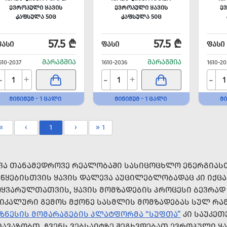
ᲔᲕᲠᲝᲞᲣᲚᲘ ᲧᲐᲕᲘᲡ
ᲔᲕᲠᲝᲞᲣᲚᲘ ᲧᲐᲕᲘᲡ
Ე
ᲙᲐᲤᲡᲣᲚᲐ 50Ც
ᲙᲐᲤᲡᲣᲚᲐ 50Ც
57.5 ₾
57.5 ₾
ᲤᲐᲡᲘ
ᲤᲐᲡᲘ
ᲤᲐᲡᲘ
ᲛᲐᲠᲐᲒᲨᲘᲐ
ᲛᲐᲠᲐᲒᲨᲘᲐ
610-2037
1610-2036
1610-20
-
-
-
+
+
ᲛᲘᲜᲘᲛᲣᲛ - 1 ᲪᲐᲚᲘ
ᲛᲘᲜᲘᲛᲣᲛ - 1 ᲪᲐᲚᲘ
ᲛᲘ
«
‹
1
›
» 1
ᲕᲐ ᲗᲐᲜᲐᲛᲔᲓᲠᲝᲕᲔ ᲠᲔᲐᲚᲝᲑᲐᲨᲘ ᲡᲐᲡᲘᲪᲝᲪᲮᲚᲝ ᲔᲜᲔᲠᲒᲘᲐᲡ
ᲬᲧᲔᲑᲘᲡᲗᲕᲘᲡ ᲧᲐᲕᲘᲡ ᲓᲐᲚᲔᲕᲐ ᲐᲣᲪᲘᲚᲔᲑᲚᲝᲑᲐᲓᲐᲪ ᲙᲘ ᲘᲥᲪᲐ
ᲧᲕᲐᲠᲣᲚᲗᲐᲗᲕᲘᲡ, ᲧᲐᲕᲘᲡ ᲛᲝᲛᲖᲐᲓᲔᲑᲘᲡ ᲞᲠᲝᲪᲔᲡᲘ ᲑᲔᲕᲠᲐᲓ 
ᲘᲙᲐᲚᲣᲠᲘ ᲒᲔᲛᲝᲡ ᲛᲥᲝᲜᲔ ᲡᲐᲡᲛᲚᲘᲡ ᲛᲝᲛᲖᲐᲓᲔᲑᲐᲡ ᲡᲣᲚ ᲠᲐᲛ
ᲖᲜᲔᲡᲘᲡ ᲛᲝᲛᲐᲠᲐᲒᲔᲑᲘᲡ ᲞᲚᲐᲢᲤᲝᲠᲛᲐ “ᲡᲣᲤᲗᲐ”
ᲙᲘ ᲡᲐᲣᲙᲔᲗ
ᲐᲕᲐᲖᲝᲑᲗ. ᲩᲕᲔᲜᲡ ᲕᲔᲑᲡᲐᲘᲢᲖᲔ ᲨᲔᲒᲮᲕᲓᲔᲑᲐᲗ ᲔᲕᲠᲝᲞᲣᲚᲘ Ყ