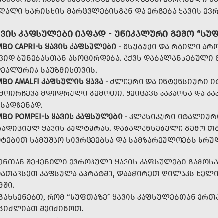
ᲦᲐᲚᲘ ᲮᲐᲠᲘᲡᲮᲘᲡ ᲛᲐᲠᲪᲕᲚᲔᲑᲘᲡᲒᲐᲜ ᲓᲐ ᲔᲠᲒᲔᲑᲐ ᲧᲐᲕᲘᲡ ᲔᲕ
ᲐᲕᲘᲡ ᲙᲐᲤᲡᲣᲚᲔᲑᲘ ᲘᲐᲤᲐᲓ - ᲣᲜᲘᲙᲐᲚᲣᲠᲘ ᲒᲔᲛᲝ “ᲡᲣ
MBO CAPRI-Ს ᲧᲐᲕᲘᲡ ᲙᲐᲤᲡᲣᲚᲔᲑᲘ
- ᲛᲡᲣᲑᲣᲥᲘ ᲓᲐ ᲠᲑᲘᲚᲘ ᲐᲠ
ᲕᲘᲓ ᲑᲣᲜᲔᲑᲐᲡᲗᲐᲜ ᲐᲡᲝᲪᲘᲠᲓᲔᲑᲐ. ᲐᲥᲕᲡ ᲓᲐᲑᲐᲚᲐᲜᲡᲔᲑᲣᲚᲘ Გ
ᲔᲐᲚᲣᲠᲘᲐ ᲡᲐᲣᲖᲛᲘᲡᲗᲕᲘᲡ.
MBO AMALFI ᲙᲐᲤᲡᲣᲚᲘᲡ ᲧᲐᲕᲐ
- ᲫᲚᲘᲔᲠᲘ ᲓᲐ ᲘᲜᲢᲔᲜᲡᲘᲣᲠᲘ 
ᲛᲝᲘᲠᲩᲔᲕᲐ ᲛᲓᲘᲓᲠᲣᲚᲘ ᲒᲔᲛᲝᲗᲘ. ᲨᲔᲘᲪᲐᲕᲡ ᲙᲐᲙᲐᲝᲡᲐ ᲓᲐ Კ
ᲡᲐᲓᲒᲔᲜᲐᲓ.
MBO POMPEI-Ს ᲧᲐᲕᲘᲡ ᲙᲐᲤᲡᲣᲚᲔᲑᲘ
- ᲙᲚᲐᲡᲘᲙᲣᲠᲘ ᲘᲢᲐᲚᲘᲣᲠ
ᲐᲓᲘᲪᲘᲣᲚ ᲧᲐᲕᲘᲡ ᲙᲣᲚᲢᲣᲠᲐᲡ. ᲓᲐᲑᲐᲚᲐᲜᲡᲔᲑᲣᲚᲘ ᲒᲔᲛᲝ Თ
ᲢᲔᲑᲘᲗ ᲡᲐᲛᲣᲨᲐᲝ ᲡᲘᲕᲠᲪᲔᲔᲑᲡᲐ ᲓᲐ ᲡᲐᲛᲖᲐᲠᲔᲣᲚᲝᲔᲑᲡ ᲡᲠ
ᲔᲜᲗᲐᲜ ᲨᲔᲫᲔᲜᲘᲚᲘ ᲔᲕᲠᲝᲞᲣᲚᲘ ᲧᲐᲕᲘᲡ ᲙᲐᲤᲡᲣᲚᲔᲑᲘ ᲒᲐᲛᲝᲡᲐ
ᲐᲗᲐᲕᲡᲔᲗ ᲙᲐᲤᲡᲣᲚᲐ ᲐᲞᲠᲐᲢᲨᲘ, ᲓᲐᲐᲭᲘᲠᲔᲗ ᲦᲘᲚᲐᲙᲡ ᲮᲔᲚᲘ 
ᲛᲨᲘ.
ᲒᲐᲮᲡᲔᲜᲔᲑᲗ, ᲠᲝᲛ “ᲡᲣᲤᲗᲐᲖᲔ” ᲧᲐᲕᲘᲡ ᲙᲐᲤᲡᲣᲚᲔᲑᲗᲐᲜ ᲔᲠ
ᲒᲘᲫᲚᲘᲐᲗ ᲨᲔᲘᲫᲘᲜᲝᲗ.