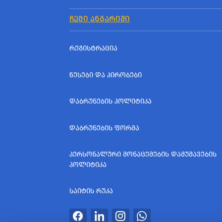
ᲩᲔᲛᲘ ᲐᲜᲒᲐᲠᲘᲨᲘ
ᲠᲔᲒᲘᲡᲢᲠᲐᲪᲘᲐ
ᲬᲔᲡᲔᲑᲘ ᲓᲐ ᲞᲘᲠᲝᲑᲔᲑᲘ
ᲓᲐᲑᲠᲣᲜᲔᲑᲘᲡ ᲞᲝᲚᲘᲢᲘᲙᲐ
ᲓᲐᲑᲠᲣᲜᲔᲑᲘᲡ ᲤᲝᲠᲛᲐ
ᲞᲔᲠᲡᲝᲜᲐᲚᲣᲠᲘ ᲛᲝᲜᲐᲪᲔᲛᲔᲑᲘᲡ ᲓᲐᲛᲣᲨᲐᲕᲔᲑᲘᲡ
ᲞᲝᲚᲘᲢᲘᲙᲐ
ᲡᲐᲘᲢᲘᲡ ᲠᲣᲙᲐ