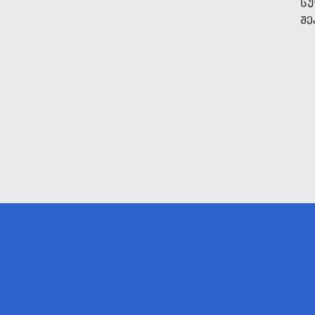
ᲡᲣ
ᲨᲔ