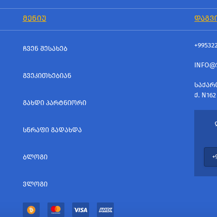
ᲛᲔᲜᲘᲣ
ᲓᲐᲒᲕ
+99532
ᲩᲕᲔᲜ ᲨᲔᲡᲐᲮᲔᲑ
INFO@
ᲒᲕᲔᲙᲘᲗᲮᲔᲑᲘᲐᲜ
ᲡᲐᲥᲐᲠ
Ქ. N162
ᲒᲐᲮᲓᲘ ᲞᲐᲠᲢᲜᲘᲝᲠᲘ
ᲡᲬᲠᲐᲤᲘ ᲒᲐᲓᲐᲮᲓᲐ
ᲑᲚᲝᲒᲘ
ᲕᲚᲝᲒᲘ