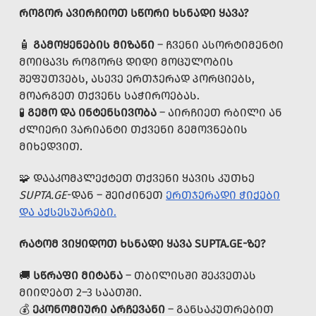
ᲠᲝᲒᲝᲠ ᲐᲕᲘᲠᲩᲘᲝᲗ ᲡᲬᲝᲠᲘ ᲮᲡᲜᲐᲓᲘ ᲧᲐᲕᲐ?
🧴
ᲒᲐᲛᲝᲧᲔᲜᲔᲑᲘᲡ ᲛᲘᲖᲐᲜᲘ
– ᲩᲕᲔᲜᲘ ᲐᲡᲝᲠᲢᲘᲛᲔᲜᲢᲘ
ᲛᲝᲘᲪᲐᲕᲡ ᲠᲝᲒᲝᲠᲪ ᲓᲘᲓᲘ ᲛᲝᲪᲣᲚᲝᲑᲘᲡ
ᲨᲔᲤᲣᲗᲕᲔᲑᲡ, ᲐᲡᲔᲕᲔ ᲔᲠᲗᲯᲔᲠᲐᲓ ᲞᲝᲠᲪᲘᲔᲑᲡ,
ᲛᲝᲐᲠᲒᲔᲗ ᲗᲥᲕᲔᲜᲡ ᲡᲐᲭᲘᲠᲝᲔᲑᲐᲡ.
🧪
ᲒᲔᲛᲝ ᲓᲐ ᲘᲜᲢᲔᲜᲡᲘᲕᲝᲑᲐ
– ᲐᲘᲠᲩᲘᲔᲗ ᲠᲑᲘᲚᲘ ᲐᲜ
ᲫᲚᲘᲔᲠᲘ ᲕᲐᲠᲘᲐᲜᲢᲘ ᲗᲥᲕᲔᲜᲘ ᲒᲔᲛᲝᲕᲜᲔᲑᲘᲡ
ᲛᲘᲮᲔᲓᲕᲘᲗ.
🧩 ᲓᲐᲐᲙᲝᲛᲞᲚᲔᲥᲢᲔᲗ ᲗᲥᲕᲔᲜᲘ ᲧᲐᲕᲘᲡ ᲙᲣᲗᲮᲔ
SUPTA.GE
-ᲓᲐᲜ – ᲨᲔᲘᲫᲘᲜᲔᲗ
ᲔᲠᲗᲯᲔᲠᲐᲓᲘ ᲭᲘᲥᲔᲑᲘ
ᲓᲐ ᲐᲥᲡᲔᲡᲣᲐᲠᲔᲑᲘ.
ᲠᲐᲢᲝᲛ ᲕᲘᲧᲘᲓᲝᲗ ᲮᲡᲜᲐᲓᲘ ᲧᲐᲕᲐ SUPTA.GE-ᲖᲔ?
🚚
ᲡᲬᲠᲐᲤᲘ ᲛᲘᲢᲐᲜᲐ
– ᲗᲑᲘᲚᲘᲡᲨᲘ ᲨᲔᲙᲕᲔᲗᲐᲡ
ᲛᲘᲘᲦᲔᲑᲗ 2–3 ᲡᲐᲐᲗᲨᲘ.
💰
ᲔᲙᲝᲜᲝᲛᲘᲣᲠᲘ ᲐᲠᲩᲔᲕᲐᲜᲘ
– ᲒᲐᲜᲡᲐᲙᲣᲗᲠᲔᲑᲘᲗ