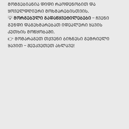
ᲛᲝᲛᲒᲔᲑᲘᲐᲜᲘᲐ ᲓᲘᲓᲘ ᲠᲐᲝᲓᲔᲜᲝᲑᲘᲗ ᲓᲐ
ᲧᲝᲕᲔᲚᲓᲦᲘᲣᲠᲘ ᲛᲝᲮᲛᲐᲠᲔᲑᲘᲡᲗᲕᲘᲡ.
💡
ᲛᲝᲠᲒᲔᲑᲣᲚᲘ ᲒᲐᲓᲐᲬᲧᲕᲔᲢᲘᲚᲔᲑᲔᲑᲘ
– ᲩᲕᲔᲜᲘ
ᲒᲣᲜᲓᲘ ᲓᲐᲒᲔᲮᲛᲐᲠᲔᲑᲐᲗ ᲘᲓᲔᲐᲚᲣᲠᲘ ᲧᲐᲕᲘᲡ
ᲙᲣᲗᲮᲘᲡ ᲛᲝᲬᲧᲝᲑᲐᲨᲘ.
👉 ᲛᲝᲛᲐᲠᲐᲒᲔᲗ ᲗᲥᲕᲔᲜᲘ ᲑᲘᲖᲜᲔᲡᲘ ᲒᲔᲛᲠᲘᲔᲚᲘ
ᲧᲐᲕᲘᲗ – ᲨᲔᲣᲙᲕᲔᲗᲔᲗ ᲐᲮᲚᲐᲕᲔ!