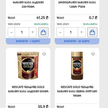
ᲮᲡᲜᲐᲓᲘ ᲧᲐᲕᲐ ᲞᲐᲙᲔᲢᲨᲘ
ᲔᲠᲗᲯᲔᲠᲐᲓᲘ ᲮᲡᲜᲐᲓᲘ ᲧᲐᲕᲐ
230+70ᲒᲠ
1.8ᲒᲠ 1*30Ც
41.25 ₾
0.7 ₾
ᲤᲐᲡᲘ
ᲤᲐᲡᲘ
1610-2005
ᲛᲐᲠᲐᲒᲨᲘᲐ
1610-2001
ᲛᲐᲠᲐᲒᲨᲘᲐ
-
-
+
+
ᲛᲘᲜᲘᲛᲣᲛ - 1 ᲪᲐᲚᲘ
ᲛᲘᲜᲘᲛᲣᲛ - 30 ᲪᲐᲚᲘ
NESCAFE-ᲜᲔᲡᲙᲐᲤᲔ GOLD
NESCAFE GOLD-ᲜᲔᲡᲙᲐᲤᲔ
ᲮᲡᲜᲐᲓᲘ ᲧᲐᲕᲐ ᲞᲐᲙᲔᲢᲨᲘ 500ᲒᲠ
ᲮᲡᲜᲐᲓᲘ ᲧᲐᲕᲐ ᲨᲣᲨᲘᲡ ᲥᲘᲚᲐᲨᲘ
190ᲒᲠ
55.9 ₾
ᲤᲐᲡᲘ
ᲤᲐᲡᲘ