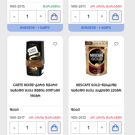
1610-2015
ᲛᲐᲠᲐᲒᲨᲘᲐ
1610-2011
ᲐᲠ ᲐᲠᲘᲡ ᲛᲐᲠᲐᲒᲨᲘ
-
-
+
+
ᲛᲘᲜᲘᲛᲣᲛ - 1 ᲪᲐᲚᲘ
ᲛᲘᲜᲘᲛᲣᲛ - 1 ᲪᲐᲚᲘ
CARTE NOIRE-ᲙᲐᲠᲢ ᲜᲣᲐᲠᲘ
NESCAFE GOLD-ᲜᲔᲡᲙᲐᲤᲔ
ᲮᲡᲜᲐᲓᲘ ᲧᲐᲕᲐ ᲨᲣᲨᲘᲡ ᲥᲘᲚᲐᲨᲘ
ᲮᲡᲜᲐᲓᲘ ᲧᲐᲕᲐ ᲞᲐᲙᲔᲢᲨᲘ 220ᲒᲠ
190ᲒᲠ
ᲤᲐᲡᲘ
ᲤᲐᲡᲘ
1610-2017
ᲐᲠ ᲐᲠᲘᲡ ᲛᲐᲠᲐᲒᲨᲘ
1610-2012
ᲐᲠ ᲐᲠᲘᲡ ᲛᲐᲠᲐᲒᲨᲘ
-
-
+
+