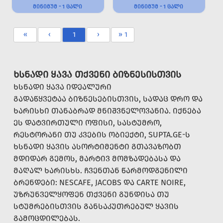
ᲛᲘᲜᲘᲛᲣᲛ - 1 ᲪᲐᲚᲘ
ᲛᲘᲜᲘᲛᲣᲛ - 1 ᲪᲐᲚᲘ
«
‹
1
›
» 1
ᲮᲡᲜᲐᲓᲘ ᲧᲐᲕᲐ ᲗᲥᲕᲔᲜᲘ ᲑᲘᲖᲜᲔᲡᲘᲡᲗᲕᲘᲡ
ᲮᲡᲜᲐᲓᲘ ᲧᲐᲕᲐ ᲘᲓᲔᲐᲚᲣᲠᲘ
ᲒᲐᲓᲐᲬᲧᲕᲔᲢᲐᲐ ᲑᲘᲖᲜᲔᲡᲔᲑᲘᲡᲗᲕᲘᲡ, ᲡᲐᲓᲐᲪ ᲓᲠᲝ ᲓᲐ
ᲮᲐᲠᲘᲡᲮᲘ ᲗᲐᲜᲐᲑᲠᲐᲓ ᲛᲜᲘᲨᲕᲜᲔᲚᲝᲕᲐᲜᲘᲐ. ᲘᲥᲜᲔᲑᲐ
ᲔᲡ ᲓᲐᲢᲕᲘᲠᲗᲣᲚᲘ ᲝᲤᲘᲡᲘ, ᲡᲐᲡᲢᲣᲛᲠᲝ,
ᲠᲔᲡᲢᲝᲠᲐᲜᲘ ᲗᲣ ᲙᲕᲔᲑᲘᲡ ᲝᲑᲘᲔᲥᲢᲘ, SUPTA.GE-Ს
ᲮᲡᲜᲐᲓᲘ ᲧᲐᲕᲘᲡ ᲐᲡᲝᲠᲢᲘᲛᲔᲜᲢᲘ ᲒᲗᲐᲕᲐᲖᲝᲑᲗ
ᲛᲓᲘᲓᲐᲠ ᲒᲔᲛᲝᲡ, ᲛᲐᲠᲢᲘᲕ ᲛᲝᲛᲖᲐᲓᲔᲑᲐᲡᲐ ᲓᲐ
ᲛᲐᲦᲐᲚ ᲮᲐᲠᲘᲡᲮᲡ. ᲩᲕᲔᲜᲗᲐᲜ ᲬᲐᲠᲛᲝᲓᲒᲔᲜᲘᲚᲘ
ᲑᲠᲔᲜᲓᲔᲑᲘ: NESCAFE, JACOBS ᲓᲐ CARTE NOIRE,
ᲣᲖᲠᲣᲜᲕᲔᲚᲧᲝᲤᲔᲜ ᲗᲥᲕᲔᲜᲘ ᲒᲣᲜᲓᲘᲡᲐ ᲗᲣ
ᲡᲢᲣᲛᲠᲔᲑᲘᲡᲗᲕᲘᲡ ᲒᲐᲜᲡᲐᲙᲣᲗᲠᲔᲑᲣᲚ ᲧᲐᲕᲘᲡ
ᲒᲐᲛᲝᲪᲓᲘᲚᲔᲑᲐᲡ.