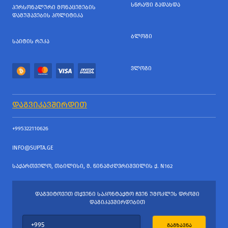
ᲡᲬᲠᲐᲤᲘ ᲒᲐᲓᲐᲮᲓᲐ
ᲞᲔᲠᲡᲝᲜᲐᲚᲣᲠᲘ ᲛᲝᲜᲐᲪᲔᲛᲔᲑᲘᲡ
ᲓᲐᲛᲣᲨᲐᲕᲔᲑᲘᲡ ᲞᲝᲚᲘᲢᲘᲙᲐ
ᲑᲚᲝᲒᲘ
ᲡᲐᲘᲢᲘᲡ ᲠᲣᲙᲐ
ᲕᲚᲝᲒᲘ
ᲓᲐᲒᲕᲘᲙᲐᲕᲨᲘᲠᲓᲘᲗ
+995322110626
INFO@SUPTA.GE
ᲡᲐᲥᲐᲠᲗᲕᲔᲚᲝ, ᲗᲑᲘᲚᲘᲡᲘ, Მ. ᲬᲘᲜᲐᲛᲫᲦᲕᲠᲘᲨᲕᲘᲚᲘᲡ Ქ. N162
ᲓᲐᲒᲕᲘᲢᲝᲕᲔᲗ ᲗᲥᲕᲔᲜᲘ ᲡᲐᲙᲝᲜᲢᲐᲥᲢᲝ ᲩᲕᲔᲜ ᲣᲛᲝᲙᲚᲔᲡ ᲓᲠᲝᲨᲘ
ᲓᲐᲒᲘᲙᲐᲕᲨᲘᲠᲓᲔᲑᲘᲗ
ᲒᲐᲒᲖᲐᲕᲜᲐ