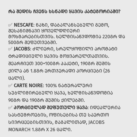
ᲠᲐ ᲨᲔᲓᲘᲡ ᲩᲕᲔᲜᲡ ᲮᲡᲜᲐᲓᲘ ᲧᲐᲕᲘᲡ ᲙᲐᲢᲔᲒᲝᲠᲘᲐᲨᲘ?
✅
NESCAFE
: ᲜᲐᲖᲘ, ᲓᲐᲑᲐᲚᲐᲜᲡᲔᲑᲣᲚᲘ ᲒᲔᲛᲝ,
ᲨᲔᲡᲐᲜᲘᲨᲜᲐᲕᲘ ᲧᲝᲕᲔᲚᲓᲦᲘᲣᲠᲘ
ᲛᲝᲮᲛᲐᲠᲔᲑᲘᲡᲗᲕᲘᲡ. ᲮᲔᲚᲛᲘᲡᲐᲬᲕᲓᲝᲛᲘᲐ 220ᲒᲠ ᲓᲐ
500ᲒᲠ ᲨᲔᲤᲣᲗᲕᲔᲑᲨᲘ.
✅
JACOBS
: ᲫᲚᲘᲔᲠᲘ, ᲡᲠᲣᲚᲧᲝᲤᲘᲚᲘ ᲐᲠᲝᲛᲐᲢᲘ
ᲢᲠᲐᲓᲘᲪᲘᲣᲚᲘ ᲧᲐᲕᲘᲡ ᲛᲝᲧᲕᲐᲠᲣᲚᲗᲐᲗᲕᲘᲡ.
ᲨᲔᲐᲠᲩᲘᲔᲗ 300+100ᲒᲠ ᲞᲐᲙᲔᲢᲘ, 190ᲒᲠ ᲨᲣᲨᲘᲡ
ᲥᲘᲚᲐ ᲐᲜ 1.8ᲒᲠ ᲔᲠᲗᲯᲔᲠᲐᲓᲘ ᲞᲝᲠᲪᲘᲔᲑᲘ (26
ᲪᲐᲚᲘ).
✅
CARTE NOIRE
: 100% ᲜᲐᲢᲣᲠᲐᲚᲣᲠᲘ
ᲡᲣᲑᲚᲘᲛᲘᲠᲔᲑᲣᲚᲘ ᲧᲐᲕᲐ, ᲮᲔᲚᲛᲘᲡᲐᲬᲕᲓᲝᲛᲘᲐ
90ᲒᲠ ᲓᲐ 190ᲒᲠ ᲨᲣᲨᲘᲡ ᲥᲘᲚᲔᲑᲨᲘ.
✅
ᲞᲝᲠᲪᲘᲣᲚᲐᲓ ᲨᲔᲤᲣᲗᲣᲚᲘ ᲧᲐᲕᲐ
: ᲘᲓᲔᲐᲚᲣᲠᲘᲐ
ᲡᲐᲡᲢᲣᲛᲠᲝᲔᲑᲘᲡ, ᲝᲤᲘᲡᲔᲑᲘᲡᲐ ᲗᲣ ᲡᲐᲔᲠᲗᲝ
ᲡᲘᲕᲠᲪᲔᲔᲑᲘᲡᲗᲕᲘᲡ, ᲛᲐᲒᲐᲚᲘᲗᲐᲓ, JACOBS
MONARCH 1.8ᲒᲠ X 26 ᲪᲐᲚᲘ.