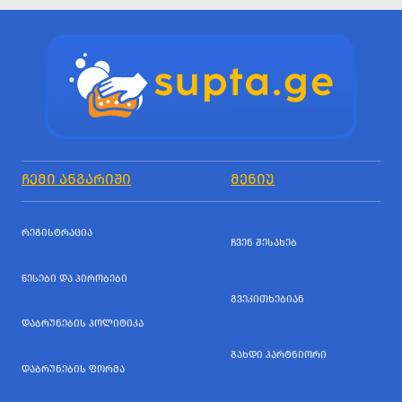
ᲩᲔᲛᲘ ᲐᲜᲒᲐᲠᲘᲨᲘ
ᲛᲔᲜᲘᲣ
ᲠᲔᲒᲘᲡᲢᲠᲐᲪᲘᲐ
ᲩᲕᲔᲜ ᲨᲔᲡᲐᲮᲔᲑ
ᲬᲔᲡᲔᲑᲘ ᲓᲐ ᲞᲘᲠᲝᲑᲔᲑᲘ
ᲒᲕᲔᲙᲘᲗᲮᲔᲑᲘᲐᲜ
ᲓᲐᲑᲠᲣᲜᲔᲑᲘᲡ ᲞᲝᲚᲘᲢᲘᲙᲐ
ᲒᲐᲮᲓᲘ ᲞᲐᲠᲢᲜᲘᲝᲠᲘ
ᲓᲐᲑᲠᲣᲜᲔᲑᲘᲡ ᲤᲝᲠᲛᲐ