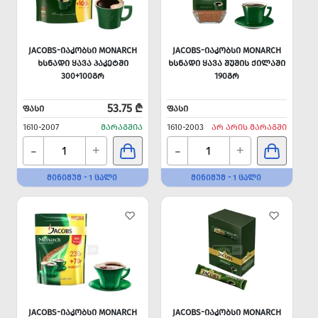
JACOBS-ᲘᲐᲙᲝᲑᲡᲘ MONARCH
JACOBS-ᲘᲐᲙᲝᲑᲡᲘ MONARCH
ᲮᲡᲜᲐᲓᲘ ᲧᲐᲕᲐ ᲞᲐᲙᲔᲢᲨᲘ
ᲮᲡᲜᲐᲓᲘ ᲧᲐᲕᲐ ᲨᲣᲨᲘᲡ ᲥᲘᲚᲐᲨᲘ
300+100ᲒᲠ
190ᲒᲠ
53.75 ₾
ᲤᲐᲡᲘ
ᲤᲐᲡᲘ
1610-2007
ᲛᲐᲠᲐᲒᲨᲘᲐ
1610-2003
ᲐᲠ ᲐᲠᲘᲡ ᲛᲐᲠᲐᲒᲨᲘ
-
-
+
+
ᲛᲘᲜᲘᲛᲣᲛ - 1 ᲪᲐᲚᲘ
ᲛᲘᲜᲘᲛᲣᲛ - 1 ᲪᲐᲚᲘ
JACOBS-ᲘᲐᲙᲝᲑᲡᲘ MONARCH
JACOBS-ᲘᲐᲙᲝᲑᲡᲘ MONARCH