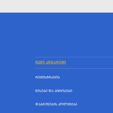
ᲩᲔᲛᲘ ᲐᲜᲒᲐᲠᲘᲨᲘ
ᲠᲔᲒᲘᲡᲢᲠᲐᲪᲘᲐ
ᲬᲔᲡᲔᲑᲘ ᲓᲐ ᲞᲘᲠᲝᲑᲔᲑᲘ
ᲓᲐᲑᲠᲣᲜᲔᲑᲘᲡ ᲞᲝᲚᲘᲢᲘᲙᲐ