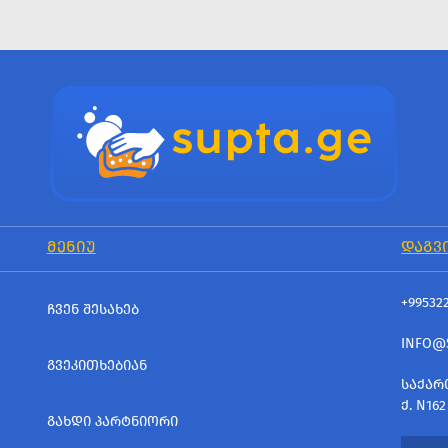
ᲛᲔᲜᲘᲣ
ᲓᲐᲒᲕ
+99532
ᲩᲕᲔᲜ ᲨᲔᲡᲐᲮᲔᲑ
INFO@
ᲒᲕᲔᲙᲘᲗᲮᲔᲑᲘᲐᲜ
ᲡᲐᲥᲐᲠ
Ქ. N162
ᲒᲐᲮᲓᲘ ᲞᲐᲠᲢᲜᲘᲝᲠᲘ