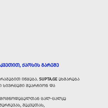
ᲙᲕᲔᲗᲘᲗ, ᲥᲐᲝᲡᲘᲡ ᲒᲐᲠᲔᲨᲔ
ᲠᲐᲒᲔᲑᲘᲗ ᲘᲬᲧᲔᲑᲐ.
SUPTA.GE
ᲔᲮᲛᲐᲠᲔᲑᲐ
 ᲡᲘᲕᲠᲪᲔᲨᲘ ᲨᲔᲐᲠᲩᲘᲝᲜ ᲓᲐ
Ა ᲛᲝᲛᲬᲝᲓᲔᲑᲔᲚᲗᲐᲜ ᲪᲐᲚ-ᲪᲐᲚᲙᲔ
ᲨᲔᲠᲩᲔᲕᲐᲡ, ᲨᲔᲙᲕᲔᲗᲐᲡ,