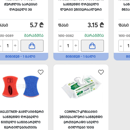
ᲭᲣᲠᲭᲚᲘᲡ ᲡᲐᲠᲔᲪᲮᲘ
ᲡᲐᲬᲛᲔᲜᲓᲘ ᲦᲠᲣᲑᲔᲚᲘ
ᲡᲐ
ᲦᲠᲣᲑᲔᲚᲘ 3Ც
ᲚᲣᲠᲯᲘ ᲣᲜᲘᲕᲔᲠᲡᲐᲚᲣᲠᲘ
ᲛᲬᲕ
5.7 ₾
3.15 ₾
ᲤᲐᲡᲘ
ᲤᲐᲡᲘ
ᲤᲐᲡᲘ
ᲛᲐᲠᲐᲒᲨᲘᲐ
ᲛᲐᲠᲐᲒᲨᲘᲐ
610-0089
1610-0082
1610-0
-
-
-
+
+
ᲛᲘᲜᲘᲛᲣᲛ - 1 ᲪᲐᲚᲘ
ᲛᲘᲜᲘᲛᲣᲛ - 1 ᲪᲐᲚᲘ
ᲛᲘ
AGLEITNER-ᲰᲐᲒᲚᲐᲘᲢᲜᲔᲠᲘ
COMPACT-ᲙᲝᲛᲞᲐᲥᲢᲘ
ᲡᲐᲬᲛᲔᲜᲓᲘ ᲦᲠᲣᲑᲔᲚᲘ
ᲣᲜᲘᲕᲔᲡᲐᲚᲣᲠᲘ ᲡᲐᲬᲛᲔᲜᲓᲘ
ᲬᲘᲗᲔᲚᲘ ᲡᲐᲜᲘᲢᲐᲠᲣᲚᲘ
ᲔᲠᲗᲯᲔᲠᲐᲓᲘ ᲡᲕᲔᲚᲘ
ᲬᲔᲠᲢᲘᲚᲔᲑᲘᲡᲗᲕᲘᲡ
ᲢᲘᲚᲝᲔᲑᲘ 100Ც