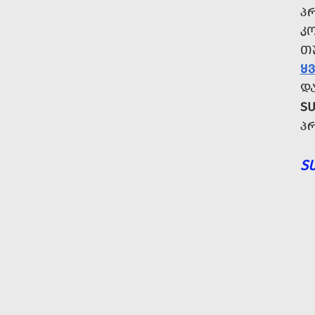
Პ
Კ
Თ
Ყ
Დ
SU
Პ
S