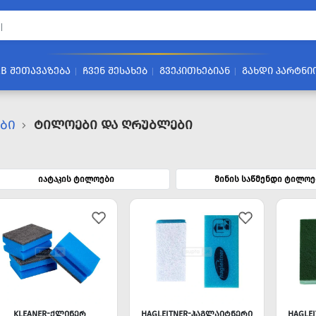
2B ᲨᲔᲗᲐᲕᲐᲖᲔᲑᲐ
ᲩᲕᲔᲜ ᲨᲔᲡᲐᲮᲔᲑ
ᲒᲕᲔᲙᲘᲗᲮᲔᲑᲘᲐᲜ
ᲒᲐᲮᲓᲘ ᲞᲐᲠᲢᲜᲘ
ᲔᲑᲘ
Ტილოები Და Ღრუბლები
იატაკის ტილოები
მინის საწმენდი ტილოე
KLEANER-ᲥᲚᲘᲜᲔᲠ
HAGLEITNER-ᲰᲐᲒᲚᲐᲘᲢᲜᲔᲠᲘ
HAGLE