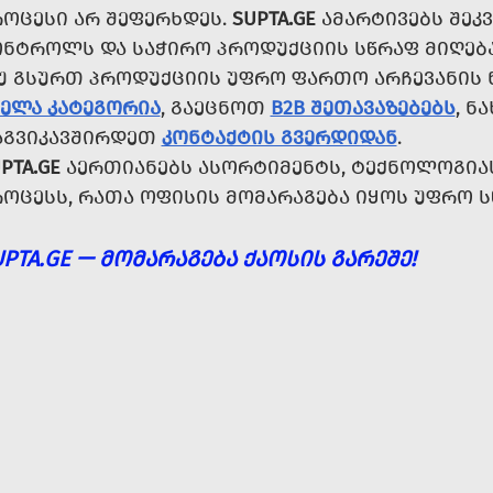
ᲠᲝᲪᲔᲡᲘ ᲐᲠ ᲨᲔᲤᲔᲠᲮᲓᲔᲡ.
SUPTA.GE
ᲐᲛᲐᲠᲢᲘᲕᲔᲑᲡ ᲨᲔᲙᲕ
ᲝᲜᲢᲠᲝᲚᲡ ᲓᲐ ᲡᲐᲭᲘᲠᲝ ᲞᲠᲝᲓᲣᲥᲪᲘᲘᲡ ᲡᲬᲠᲐᲤ ᲛᲘᲦᲔ
Უ ᲒᲡᲣᲠᲗ ᲞᲠᲝᲓᲣᲥᲪᲘᲘᲡ ᲣᲤᲠᲝ ᲤᲐᲠᲗᲝ ᲐᲠᲩᲔᲕᲐᲜᲘᲡ 
ᲕᲔᲚᲐ ᲙᲐᲢᲔᲒᲝᲠᲘᲐ
, ᲒᲐᲔᲪᲜᲝᲗ
B2B ᲨᲔᲗᲐᲕᲐᲖᲔᲑᲔᲑᲡ
, Ნ
ᲐᲒᲕᲘᲙᲐᲕᲨᲘᲠᲓᲔᲗ
ᲙᲝᲜᲢᲐᲥᲢᲘᲡ ᲒᲕᲔᲠᲓᲘᲓᲐᲜ
.
PTA.GE
ᲐᲔᲠᲗᲘᲐᲜᲔᲑᲡ ᲐᲡᲝᲠᲢᲘᲛᲔᲜᲢᲡ, ᲢᲔᲥᲜᲝᲚᲝᲒᲘᲐᲡ
ᲠᲝᲪᲔᲡᲡ, ᲠᲐᲗᲐ ᲝᲤᲘᲡᲘᲡ ᲛᲝᲛᲐᲠᲐᲒᲔᲑᲐ ᲘᲧᲝᲡ ᲣᲤᲠᲝ Ს
UPTA.GE — ᲛᲝᲛᲐᲠᲐᲒᲔᲑᲐ ᲥᲐᲝᲡᲘᲡ ᲒᲐᲠᲔᲨᲔ!