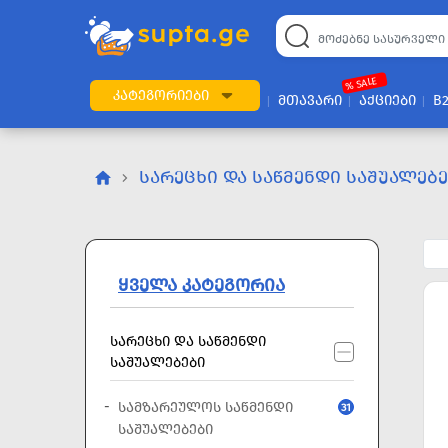
22
169
57
2
196
24
89
7
60
% SALE
ᲙᲐᲢᲔᲒᲝᲠᲘᲔᲑᲘ
ᲛᲗᲐᲕᲐᲠᲘ
ᲐᲥᲪᲘᲔᲑᲘ
B
ᲡᲐᲠᲔᲪᲮᲘ ᲓᲐ ᲡᲐᲬᲛᲔᲜᲓᲘ ᲡᲐᲨᲣᲐᲚᲔᲑ
ᲧᲕᲔᲚᲐ ᲙᲐᲢᲔᲒᲝᲠᲘᲐ
ᲡᲐᲠᲔᲪᲮᲘ ᲓᲐ ᲡᲐᲬᲛᲔᲜᲓᲘ
ᲡᲐᲨᲣᲐᲚᲔᲑᲔᲑᲘ
ᲡᲐᲛᲖᲐᲠᲔᲣᲚᲝᲡ ᲡᲐᲬᲛᲔᲜᲓᲘ
31
ᲡᲐᲨᲣᲐᲚᲔᲑᲔᲑᲘ