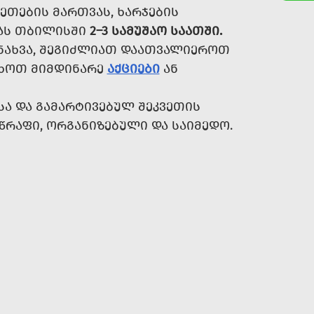
ᲔᲗᲔᲑᲘᲡ ᲛᲐᲠᲗᲕᲐᲡ, ᲮᲐᲠᲯᲔᲑᲘᲡ
ᲑᲐᲡ ᲗᲑᲘᲚᲘᲡᲨᲘ
2–3 ᲡᲐᲛᲣᲨᲐᲝ ᲡᲐᲐᲗᲨᲘ.
ᲜᲐᲮᲕᲐ, ᲨᲔᲒᲘᲫᲚᲘᲐᲗ ᲓᲐᲐᲗᲕᲐᲚᲘᲔᲠᲝᲗ
ᲐᲮᲝᲗ ᲛᲘᲛᲓᲘᲜᲐᲠᲔ
ᲐᲥᲪᲘᲔᲑᲘ
ᲐᲜ
Ა ᲓᲐ ᲒᲐᲛᲐᲠᲢᲘᲕᲔᲑᲣᲚ ᲨᲔᲙᲕᲔᲗᲘᲡ
ᲬᲠᲐᲤᲘ, ᲝᲠᲒᲐᲜᲘᲖᲔᲑᲣᲚᲘ ᲓᲐ ᲡᲐᲘᲛᲔᲓᲝ.