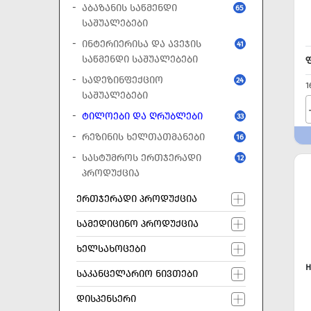
ᲐᲑᲐᲖᲐᲜᲘᲡ ᲡᲐᲬᲛᲔᲜᲓᲘ
65
ᲡᲐᲨᲣᲐᲚᲔᲑᲔᲑᲘ
ᲘᲜᲢᲔᲠᲘᲔᲠᲘᲡᲐ ᲓᲐ ᲐᲕᲔᲯᲘᲡ
41
ᲡᲐᲬᲛᲔᲜᲓᲘ ᲡᲐᲨᲣᲐᲚᲔᲑᲔᲑᲘ
ᲡᲐᲓᲔᲖᲘᲜᲤᲔᲥᲪᲘᲝ
24
1
ᲡᲐᲨᲣᲐᲚᲔᲑᲔᲑᲘ
ᲢᲘᲚᲝᲔᲑᲘ ᲓᲐ ᲦᲠᲣᲑᲚᲔᲑᲘ
33
ᲠᲔᲖᲘᲜᲘᲡ ᲮᲔᲚᲗᲐᲗᲛᲐᲜᲔᲑᲘ
16
ᲡᲐᲡᲢᲣᲛᲠᲝᲡ ᲔᲠᲗᲯᲔᲠᲐᲓᲘ
12
ᲞᲠᲝᲓᲣᲥᲪᲘᲐ
ᲔᲠᲗᲯᲔᲠᲐᲓᲘ ᲞᲠᲝᲓᲣᲥᲪᲘᲐ
ᲡᲐᲛᲔᲓᲘᲪᲘᲜᲝ ᲞᲠᲝᲓᲣᲥᲪᲘᲐ
ᲮᲔᲚᲡᲐᲮᲝᲪᲔᲑᲘ
H
ᲡᲐᲙᲐᲜᲪᲔᲚᲐᲠᲘᲝ ᲜᲘᲕᲗᲔᲑᲘ
ᲓᲘᲡᲞᲔᲜᲡᲔᲠᲘ