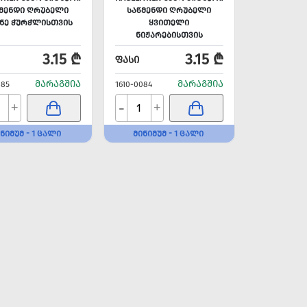
ᲬᲛᲔᲜᲓᲘ ᲦᲠᲣᲑᲔᲚᲘ
ᲡᲐᲬᲛᲔᲜᲓᲘ ᲦᲠᲣᲑᲔᲚᲘ
ᲐᲜᲔ ᲭᲣᲠᲭᲚᲘᲡᲗᲕᲘᲡ
ᲧᲕᲘᲗᲔᲚᲘ
ᲜᲘᲟᲐᲠᲔᲑᲘᲡᲗᲕᲘᲡ
3.15 ₾
3.15 ₾
ᲤᲐᲡᲘ
ᲛᲐᲠᲐᲒᲨᲘᲐ
ᲛᲐᲠᲐᲒᲨᲘᲐ
085
1610-0084
-
+
+
ᲜᲘᲛᲣᲛ - 1 ᲪᲐᲚᲘ
ᲛᲘᲜᲘᲛᲣᲛ - 1 ᲪᲐᲚᲘ