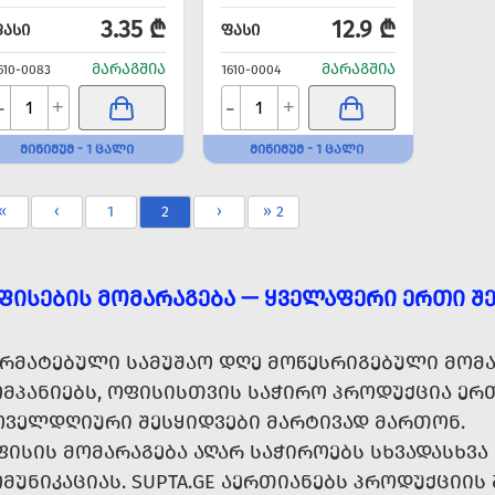
3.35 ₾
12.9 ₾
ᲤᲐᲡᲘ
ᲤᲐᲡᲘ
ᲛᲐᲠᲐᲒᲨᲘᲐ
ᲛᲐᲠᲐᲒᲨᲘᲐ
610-0083
1610-0004
-
-
+
+
ᲛᲘᲜᲘᲛᲣᲛ - 1 ᲪᲐᲚᲘ
ᲛᲘᲜᲘᲛᲣᲛ - 1 ᲪᲐᲚᲘ
«
‹
1
2
›
» 2
ᲤᲘᲡᲔᲑᲘᲡ ᲛᲝᲛᲐᲠᲐᲒᲔᲑᲐ — ᲧᲕᲔᲚᲐᲤᲔᲠᲘ ᲔᲠᲗᲘ ᲨᲔ
ᲐᲠᲛᲐᲢᲔᲑᲣᲚᲘ ᲡᲐᲛᲣᲨᲐᲝ ᲓᲦᲔ ᲛᲝᲬᲔᲡᲠᲘᲒᲔᲑᲣᲚᲘ ᲛᲝᲛᲐ
ᲝᲛᲞᲐᲜᲘᲔᲑᲡ, ᲝᲤᲘᲡᲘᲡᲗᲕᲘᲡ ᲡᲐᲭᲘᲠᲝ ᲞᲠᲝᲓᲣᲥᲪᲘᲐ ᲔᲠᲗ
ᲝᲕᲔᲚᲓᲦᲘᲣᲠᲘ ᲨᲔᲡᲧᲘᲓᲕᲔᲑᲘ ᲛᲐᲠᲢᲘᲕᲐᲓ ᲛᲐᲠᲗᲝᲜ.
ᲤᲘᲡᲘᲡ ᲛᲝᲛᲐᲠᲐᲒᲔᲑᲐ ᲐᲦᲐᲠ ᲡᲐᲭᲘᲠᲝᲔᲑᲡ ᲡᲮᲕᲐᲓᲐᲡᲮᲕ
ᲛᲣᲜᲘᲙᲐᲪᲘᲐᲡ. SUPTA.GE ᲐᲔᲠᲗᲘᲐᲜᲔᲑᲡ ᲞᲠᲝᲓᲣᲥᲪᲘᲘᲡ 