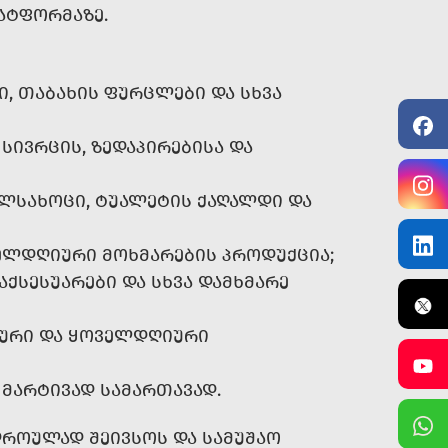
ᲐᲢᲤᲝᲠᲛᲐᲖᲔ.
Ი, ᲗᲐᲑᲐᲮᲘᲡ ᲤᲣᲠᲪᲚᲔᲑᲘ ᲓᲐ ᲡᲮᲕᲐ
ᲡᲘᲕᲠᲪᲘᲡ, ᲖᲔᲓᲐᲞᲘᲠᲔᲑᲘᲡᲐ ᲓᲐ
ᲔᲚᲡᲐᲮᲝᲪᲘ, ᲢᲣᲐᲚᲔᲢᲘᲡ ᲥᲐᲦᲐᲚᲓᲘ ᲓᲐ
ᲝᲕᲔᲚᲓᲦᲘᲣᲠᲘ ᲛᲝᲮᲛᲐᲠᲔᲑᲘᲡ ᲞᲠᲝᲓᲣᲥᲪᲘᲐ;
ᲐᲥᲡᲔᲡᲣᲐᲠᲔᲑᲘ ᲓᲐ ᲡᲮᲕᲐ ᲓᲐᲛᲮᲛᲐᲠᲔ
ᲙᲣᲠᲘ ᲓᲐ ᲧᲝᲕᲔᲚᲓᲦᲘᲣᲠᲘ
 ᲛᲐᲠᲢᲘᲕᲐᲓ ᲡᲐᲛᲐᲠᲗᲐᲕᲐᲓ.
ᲓᲠᲝᲣᲚᲐᲓ ᲨᲔᲘᲕᲡᲝᲡ ᲓᲐ ᲡᲐᲛᲣᲨᲐᲝ