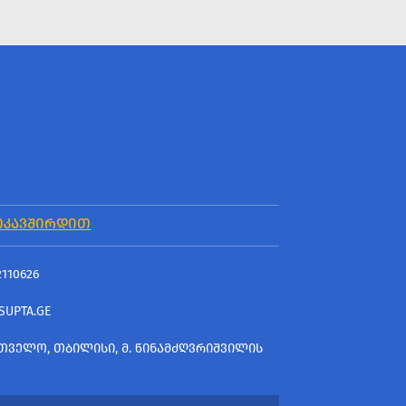
ᲘᲙᲐᲕᲨᲘᲠᲓᲘᲗ
2110626
SUPTA.GE
ᲗᲕᲔᲚᲝ, ᲗᲑᲘᲚᲘᲡᲘ, Მ. ᲬᲘᲜᲐᲛᲫᲦᲕᲠᲘᲨᲕᲘᲚᲘᲡ