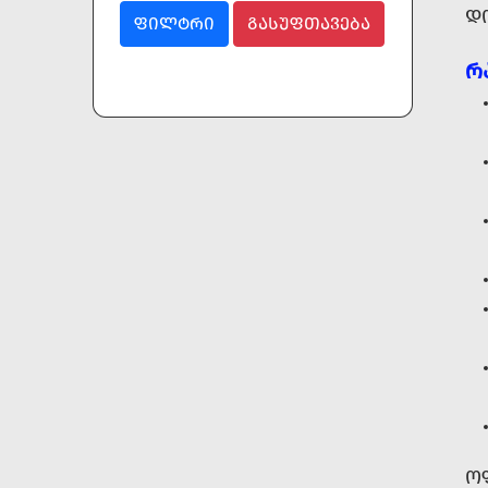
Დ
ᲤᲘᲚᲢᲠᲘ
ᲒᲐᲡᲣᲤᲗᲐᲕᲔᲑᲐ
Რ
Ო