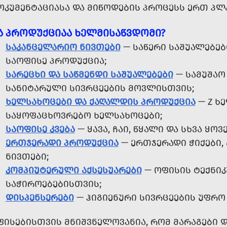
ᲝᲙᲣᲛᲔᲜᲢᲐᲪᲘᲐᲡᲐ ᲓᲐ ᲛᲘᲬᲝᲓᲔᲑᲘᲡ ᲞᲠᲝᲪᲔᲡᲡ ᲔᲠᲗ ᲞᲚ
Ა ᲞᲠᲝᲓᲣᲥᲪᲘᲐᲐ ᲮᲔᲚᲛᲘᲡᲐᲬᲕᲓᲝᲛᲘ?
ᲡᲐᲙᲐᲜᲪᲔᲚᲐᲠᲘᲝ ᲜᲘᲕᲗᲔᲑᲘ
— ᲡᲐᲬᲔᲠᲘ ᲡᲐᲨᲣᲐᲚᲔᲑᲔᲑ
ᲡᲐᲝᲤᲘᲡᲔ ᲞᲠᲝᲓᲣᲥᲪᲘᲐ;
ᲡᲐᲠᲔᲪᲮᲘ ᲓᲐ ᲡᲐᲬᲛᲔᲜᲓᲘ ᲡᲐᲨᲣᲐᲚᲔᲑᲔᲑᲘ
— ᲡᲐᲛᲣᲨᲐᲝ 
ᲡᲐᲜᲘᲢᲐᲠᲣᲚᲘ ᲡᲘᲕᲠᲪᲔᲔᲑᲘᲡ ᲛᲝᲕᲚᲘᲡᲗᲕᲘᲡ;
ᲮᲔᲚᲡᲐᲮᲝᲪᲔᲑᲘ ᲓᲐ ᲥᲐᲦᲐᲚᲓᲘᲡ ᲞᲠᲝᲓᲣᲥᲪᲘᲐ
— Z Ხ
ᲡᲐᲧᲝᲤᲐᲪᲮᲝᲕᲠᲔᲑᲝ ᲮᲔᲚᲡᲐᲮᲝᲪᲔᲑᲘ;
ᲡᲐᲝᲤᲘᲡᲔ ᲙᲕᲔᲑᲐ
— ᲧᲐᲕᲐ, ᲩᲐᲘ, ᲬᲧᲐᲚᲘ ᲓᲐ ᲡᲮᲕᲐ Ყ
ᲔᲠᲗᲯᲔᲠᲐᲓᲘ ᲞᲠᲝᲓᲣᲥᲪᲘᲐ
— ᲔᲠᲗᲯᲔᲠᲐᲓᲘ ᲭᲘᲥᲔᲑᲘ, 
ᲜᲘᲕᲗᲔᲑᲘ;
ᲙᲝᲛᲞᲘᲣᲢᲔᲠᲣᲚᲘ ᲐᲥᲡᲔᲡᲣᲐᲠᲔᲑᲘ
— ᲝᲤᲘᲡᲘᲡ ᲢᲔᲥᲜᲘ
ᲡᲐᲭᲘᲠᲝᲔᲑᲔᲑᲘᲡᲗᲕᲘᲡ;
ᲓᲘᲡᲞᲔᲜᲡᲔᲠᲔᲑᲘ
— ᲰᲘᲒᲘᲔᲜᲣᲠᲘ ᲡᲘᲕᲠᲪᲔᲔᲑᲘᲡ ᲣᲤᲠᲝ
ᲤᲘᲡᲔᲑᲘᲡᲗᲕᲘᲡ ᲛᲜᲘᲨᲕᲜᲔᲚᲝᲕᲐᲜᲘᲐ, ᲠᲝᲛ ᲛᲐᲠᲐᲒᲔᲑᲘ 