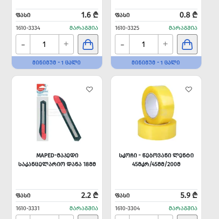
1.6 ₾
0.8 ₾
ᲤᲐᲡᲘ
ᲤᲐᲡᲘ
1610-3334
ᲛᲐᲠᲐᲒᲨᲘᲐ
1610-3325
ᲛᲐᲠᲐᲒᲨᲘᲐ
-
-
+
+
ᲛᲘᲜᲘᲛᲣᲛ - 1 ᲪᲐᲚᲘ
ᲛᲘᲜᲘᲛᲣᲛ - 1 ᲪᲐᲚᲘ
MAPED-ᲛᲐᲞᲔᲓᲘ
ᲡᲙᲝᲩᲘ - ᲬᲔᲑᲝᲕᲐᲜᲘ ᲚᲔᲜᲢᲘ
ᲡᲐᲙᲐᲜᲪᲔᲚᲐᲠᲘᲝ ᲓᲐᲜᲐ 18ᲛᲛ
45ᲛᲙᲠ/45ᲛᲛ/200Მ
2.2 ₾
5.9 ₾
ᲤᲐᲡᲘ
ᲤᲐᲡᲘ
1610-3331
ᲛᲐᲠᲐᲒᲨᲘᲐ
1610-3304
ᲛᲐᲠᲐᲒᲨᲘᲐ