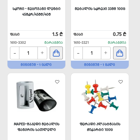
ᲡᲙᲝᲩᲘ - ᲬᲔᲑᲝᲕᲐᲜᲘ ᲚᲔᲜᲢᲘ
ᲛᲔᲢᲐᲚᲘᲡ ᲡᲙᲠᲔᲞᲘ 33ᲛᲛ 100Ც
45ᲛᲙᲠ/45ᲛᲛ/40Მ
1.5 ₾
0.75 ₾
ᲤᲐᲡᲘ
ᲤᲐᲡᲘ
1610-3302
ᲛᲐᲠᲐᲒᲨᲘᲐ
1610-3321
ᲛᲐᲠᲐᲒᲨᲘᲐ
-
-
+
+
ᲛᲘᲜᲘᲛᲣᲛ - 1 ᲪᲐᲚᲘ
ᲛᲘᲜᲘᲛᲣᲛ - 1 ᲪᲐᲚᲘ
MAPED-ᲛᲐᲞᲔᲓᲘ ᲛᲔᲢᲐᲚᲘᲡ
ᲤᲔᲠᲐᲓᲘ ᲞᲚᲐᲡᲢᲛᲐᲡᲘᲡ
ᲤᲐᲜᲥᲠᲘᲡ ᲡᲐᲗᲚᲔᲚᲘ
ᲭᲘᲙᲐᲠᲢᲘ 100Ც