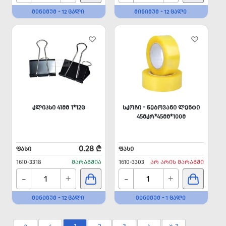
ᲛᲘᲜᲘᲛᲣᲛ - 12 ᲪᲐᲚᲘ
ᲛᲘᲜᲘᲛᲣᲛ - 12 ᲪᲐᲚᲘ
ᲙᲚᲘᲞᲡᲘ 41ᲛᲛ 1*12Ც
ᲡᲙᲝᲩᲘ - ᲬᲔᲑᲝᲕᲐᲜᲘ ᲚᲔᲜᲢᲘ
45ᲛᲙᲠ*45ᲛᲛ*100Მ
0.28 ₾
ᲤᲐᲡᲘ
ᲤᲐᲡᲘ
1610-3318
ᲛᲐᲠᲐᲒᲨᲘᲐ
1610-3303
ᲐᲠ ᲐᲠᲘᲡ ᲛᲐᲠᲐᲒᲨᲘ
-
-
+
+
ᲛᲘᲜᲘᲛᲣᲛ - 12 ᲪᲐᲚᲘ
ᲛᲘᲜᲘᲛᲣᲛ - 1 ᲪᲐᲚᲘ