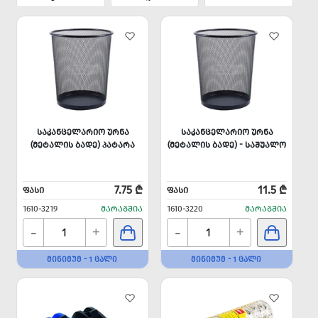
ᲡᲐᲙᲐᲜᲪᲔᲚᲐᲠᲘᲝ ᲣᲠᲜᲐ
ᲡᲐᲙᲐᲜᲪᲔᲚᲐᲠᲘᲝ ᲣᲠᲜᲐ
(ᲛᲔᲢᲐᲚᲘᲡ ᲑᲐᲓᲔ) ᲞᲐᲢᲐᲠᲐ
(ᲛᲔᲢᲐᲚᲘᲡ ᲑᲐᲓᲔ) - ᲡᲐᲨᲣᲐᲚᲝ
7.75 ₾
11.5 ₾
ᲤᲐᲡᲘ
ᲤᲐᲡᲘ
1610-3219
ᲛᲐᲠᲐᲒᲨᲘᲐ
1610-3220
ᲛᲐᲠᲐᲒᲨᲘᲐ
-
-
+
+
ᲛᲘᲜᲘᲛᲣᲛ - 1 ᲪᲐᲚᲘ
ᲛᲘᲜᲘᲛᲣᲛ - 1 ᲪᲐᲚᲘ