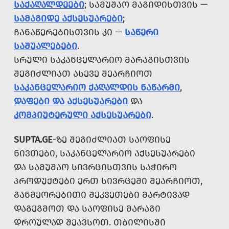
ᲡᲐᲥᲐᲦᲐᲚᲓᲔᲔᲑᲘ
; ᲡᲐᲛᲣᲨᲐᲝ ᲛᲐᲒᲘᲓᲘᲡᲗᲕᲘᲡ —
ᲡᲐᲛᲐᲒᲘᲓᲔ ᲐᲥᲡᲔᲡᲣᲐᲠᲔᲑᲘ
;
ᲩᲐᲜᲐᲬᲔᲠᲔᲑᲘᲡᲗᲕᲘᲡ ᲙᲘ —
ᲡᲐᲬᲔᲠᲘ
ᲡᲐᲨᲣᲐᲚᲔᲑᲔᲑᲘ
.
ᲡᲠᲣᲚᲘ ᲡᲐᲙᲐᲜᲪᲔᲚᲐᲠᲘᲝ ᲛᲐᲠᲐᲒᲘᲡᲗᲕᲘᲡ
ᲨᲔᲒᲘᲫᲚᲘᲐᲗ ᲐᲡᲔᲕᲔ ᲨᲔᲐᲠᲩᲘᲝᲗ
ᲡᲐᲙᲐᲜᲪᲔᲚᲐᲠᲘᲝ ᲥᲐᲦᲐᲚᲓᲘᲡ ᲜᲐᲬᲐᲠᲛᲘ
,
ᲓᲐᲤᲔᲑᲘ ᲓᲐ ᲐᲥᲡᲔᲡᲣᲐᲠᲔᲑᲘ
ᲓᲐ
ᲙᲝᲛᲞᲘᲣᲢᲔᲠᲣᲚᲘ ᲐᲥᲡᲔᲡᲣᲐᲠᲔᲑᲘ
.
SUPTA.GE
-ᲖᲔ ᲨᲔᲒᲘᲫᲚᲘᲐᲗ ᲡᲐᲝᲤᲘᲡᲔ
ᲜᲘᲕᲗᲔᲑᲘ, ᲡᲐᲙᲐᲜᲪᲔᲚᲐᲠᲘᲝ ᲐᲥᲡᲔᲡᲣᲐᲠᲔᲑᲘ
ᲓᲐ ᲡᲐᲛᲣᲨᲐᲝ ᲡᲘᲕᲠᲪᲘᲡᲗᲕᲘᲡ ᲡᲐᲭᲘᲠᲝ
ᲞᲠᲝᲓᲣᲥᲢᲔᲑᲘ ᲔᲠᲗ ᲡᲘᲕᲠᲪᲔᲨᲘ ᲨᲔᲐᲠᲩᲘᲝᲗ,
ᲒᲐᲜᲛᲔᲝᲠᲔᲑᲘᲗᲘ ᲨᲔᲙᲕᲔᲗᲔᲑᲘ ᲛᲐᲠᲢᲘᲕᲐᲓ
ᲓᲐᲒᲔᲒᲛᲝᲗ ᲓᲐ ᲡᲐᲝᲤᲘᲡᲔ ᲛᲐᲠᲐᲒᲘ
ᲓᲠᲝᲣᲚᲐᲓ ᲨᲔᲐᲕᲡᲝᲗ. ᲗᲑᲘᲚᲘᲡᲨᲘ