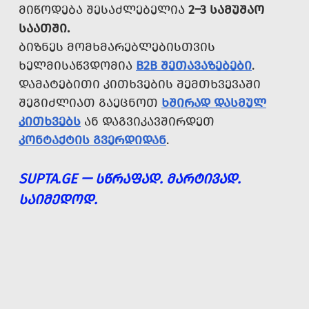
ᲛᲘᲬᲝᲓᲔᲑᲐ ᲨᲔᲡᲐᲫᲚᲔᲑᲔᲚᲘᲐ
2–3 ᲡᲐᲛᲣᲨᲐᲝ
ᲡᲐᲐᲗᲨᲘ.
ᲑᲘᲖᲜᲔᲡ ᲛᲝᲛᲮᲛᲐᲠᲔᲑᲚᲔᲑᲘᲡᲗᲕᲘᲡ
ᲮᲔᲚᲛᲘᲡᲐᲬᲕᲓᲝᲛᲘᲐ
B2B ᲨᲔᲗᲐᲕᲐᲖᲔᲑᲔᲑᲘ
.
ᲓᲐᲛᲐᲢᲔᲑᲘᲗᲘ ᲙᲘᲗᲮᲕᲔᲑᲘᲡ ᲨᲔᲛᲗᲮᲕᲔᲕᲐᲨᲘ
ᲨᲔᲒᲘᲫᲚᲘᲐᲗ ᲒᲐᲔᲪᲜᲝᲗ
ᲮᲨᲘᲠᲐᲓ ᲓᲐᲡᲛᲣᲚ
ᲙᲘᲗᲮᲕᲔᲑᲡ
ᲐᲜ ᲓᲐᲒᲕᲘᲙᲐᲕᲨᲘᲠᲓᲔᲗ
ᲙᲝᲜᲢᲐᲥᲢᲘᲡ ᲒᲕᲔᲠᲓᲘᲓᲐᲜ
.
SUPTA.GE — ᲡᲬᲠᲐᲤᲐᲓ. ᲛᲐᲠᲢᲘᲕᲐᲓ.
ᲡᲐᲘᲛᲔᲓᲝᲓ.