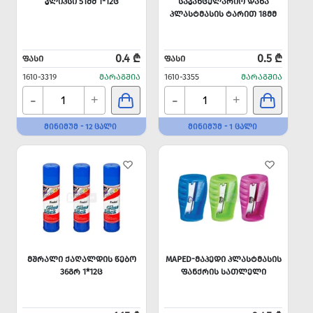
ᲙᲚᲘᲞᲡᲘ 51ᲛᲛ 1*12Ც
ᲡᲐᲙᲐᲜᲪᲔᲚᲐᲠᲘᲝ ᲓᲐᲜᲐ
ᲞᲚᲐᲡᲢᲛᲐᲡᲘᲡ ᲢᲐᲠᲘᲗ 18ᲛᲛ
0.4 ₾
0.5 ₾
ᲤᲐᲡᲘ
ᲤᲐᲡᲘ
1610-3319
ᲛᲐᲠᲐᲒᲨᲘᲐ
1610-3355
ᲛᲐᲠᲐᲒᲨᲘᲐ
-
-
+
+
ᲛᲘᲜᲘᲛᲣᲛ - 12 ᲪᲐᲚᲘ
ᲛᲘᲜᲘᲛᲣᲛ - 1 ᲪᲐᲚᲘ
ᲛᲨᲠᲐᲚᲘ ᲥᲐᲦᲐᲚᲓᲘᲡ ᲬᲔᲑᲝ
MAPED-ᲛᲐᲞᲔᲓᲘ ᲞᲚᲐᲡᲢᲛᲐᲡᲘᲡ
36ᲒᲠ 1*12Ც
ᲤᲐᲜᲥᲠᲘᲡ ᲡᲐᲗᲚᲔᲚᲘ