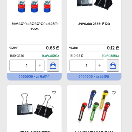
ᲛᲨᲠᲐᲚᲘ ᲥᲐᲦᲐᲚᲓᲘᲡ ᲬᲔᲑᲝ
ᲙᲚᲘᲞᲡᲘ 25ᲛᲛ 1*12Ც
15ᲒᲠ
0.65 ₾
0.12 ₾
ᲤᲐᲡᲘ
ᲤᲐᲡᲘ
1610-3310
ᲛᲐᲠᲐᲒᲨᲘᲐ
1610-3317
ᲛᲐᲠᲐᲒᲨᲘᲐ
-
-
+
+
ᲛᲘᲜᲘᲛᲣᲛ - 24 ᲪᲐᲚᲘ
ᲛᲘᲜᲘᲛᲣᲛ - 12 ᲪᲐᲚᲘ