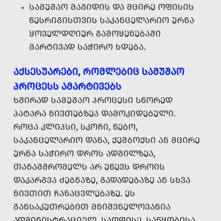
ᲡᲐᲛᲣᲨᲐᲝ ᲛᲐᲒᲘᲓᲘᲡ ᲓᲐ ᲛᲪᲘᲠᲔ ᲝᲤᲘᲡᲘᲡ
ᲬᲔᲡᲠᲘᲒᲘᲡᲗᲕᲘᲡ ᲡᲐᲙᲐᲜᲪᲔᲚᲐᲠᲘᲝ ᲣᲠᲜᲐ
ᲧᲝᲕᲔᲚᲓᲦᲘᲣᲠ ᲒᲐᲛᲝᲧᲔᲜᲔᲑᲐᲨᲘ
ᲛᲐᲠᲢᲘᲕᲐᲓ ᲡᲐᲭᲘᲠᲝ ᲮᲓᲔᲑᲐ.
ᲐᲥᲡᲔᲡᲣᲐᲠᲔᲑᲘ, ᲠᲝᲛᲚᲔᲑᲘᲪ ᲡᲐᲛᲣᲨᲐᲝ
ᲞᲠᲝᲪᲔᲡᲡ ᲐᲛᲐᲠᲢᲘᲕᲔᲑᲡ
ᲮᲨᲘᲠᲐᲓ ᲡᲐᲛᲣᲨᲐᲝ ᲞᲠᲝᲪᲔᲡᲘ ᲡᲬᲝᲠᲔᲓ
ᲞᲐᲢᲐᲠᲐ ᲜᲘᲕᲗᲔᲑᲖᲔᲐ ᲓᲐᲛᲝᲙᲘᲓᲔᲑᲣᲚᲘ.
ᲠᲝᲪᲐ ᲙᲚᲘᲞᲡᲘ, ᲡᲙᲝᲩᲘ, ᲬᲔᲑᲝ,
ᲡᲐᲙᲐᲜᲪᲔᲚᲐᲠᲘᲝ ᲓᲐᲜᲐ, ᲥᲔᲨᲑᲝᲥᲡᲘ ᲐᲜ ᲛᲪᲘᲠᲔ
ᲣᲠᲜᲐ ᲡᲐᲭᲘᲠᲝ ᲓᲠᲝᲡ ᲐᲓᲒᲘᲚᲖᲔᲐ,
ᲗᲐᲜᲐᲛᲨᲠᲝᲛᲔᲚᲡ ᲐᲠ ᲣᲬᲔᲕᲡ ᲓᲠᲝᲘᲡ
ᲓᲐᲙᲐᲠᲒᲕᲐ ᲫᲔᲑᲜᲐᲖᲔ, ᲒᲐᲓᲐᲓᲔᲑᲐᲖᲔ ᲐᲜ ᲡᲮᲕᲐ
ᲜᲘᲕᲗᲘᲗ ᲩᲐᲜᲐᲪᲕᲚᲔᲑᲐᲖᲔ. ᲔᲡ
ᲒᲐᲜᲡᲐᲙᲣᲗᲠᲔᲑᲘᲗ ᲛᲜᲘᲨᲕᲜᲔᲚᲝᲕᲐᲜᲘᲐ
ᲐᲓᲛᲘᲜᲘᲡᲢᲠᲐᲪᲘᲣᲚ, ᲡᲐᲝᲤᲘᲡᲔ, ᲡᲐᲬᲧᲝᲑᲘᲡᲐ