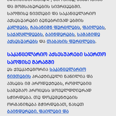
ᲓᲐ ᲛᲝᲛᲡᲐᲮᲣᲠᲔᲑᲘᲡ ᲡᲘᲕᲠᲪᲔᲔᲑᲨᲘ.
ᲡᲐᲝᲤᲘᲡᲔ ᲜᲘᲕᲗᲔᲑᲘ ᲓᲐ ᲡᲐᲙᲐᲜᲪᲔᲚᲐᲠᲘᲝ
ᲐᲥᲡᲔᲡᲣᲐᲠᲔᲑᲘ ᲑᲣᲜᲔᲑᲠᲘᲕᲐᲓ ᲔᲑᲛᲘᲡ
ᲙᲐᲚᲛᲔᲑᲡ
,
ᲩᲐᲡᲐᲜᲘᲨᲜ ᲤᲣᲠᲪᲚᲔᲑᲡ
,
ᲤᲐᲘᲚᲔᲑᲡ
,
ᲡᲐᲥᲐᲦᲐᲚᲓᲔᲔᲑᲡ
,
ᲑᲐᲘᲜᲓᲔᲠᲔᲑᲡ
,
ᲡᲐᲛᲐᲒᲘᲓᲔ
ᲐᲥᲡᲔᲡᲣᲐᲠᲔᲑᲡ
ᲓᲐ
ᲗᲐᲑᲐᲮᲘᲡ ᲤᲣᲠᲪᲚᲔᲑᲡ
.
ᲡᲐᲙᲐᲜᲪᲔᲚᲐᲠᲘᲝ ᲐᲥᲡᲔᲡᲣᲐᲠᲔᲑᲘ ᲡᲐᲔᲠᲗᲝ
ᲡᲐᲝᲤᲘᲡᲔ ᲛᲐᲠᲐᲒᲨᲘ
ᲔᲡ ᲥᲕᲔᲙᲐᲢᲔᲒᲝᲠᲘᲐ
ᲡᲐᲙᲐᲜᲪᲔᲚᲐᲠᲘᲝ
ᲜᲘᲕᲗᲔᲑᲘᲡ
ᲞᲠᲐᲥᲢᲘᲙᲣᲚᲘ ᲜᲐᲬᲘᲚᲘᲐ ᲓᲐ
ᲐᲕᲡᲔᲑᲡ ᲘᲛ ᲞᲠᲝᲓᲣᲥᲢᲔᲑᲡ, ᲠᲝᲛᲚᲔᲑᲘᲪ
ᲡᲐᲛᲣᲨᲐᲝ ᲞᲠᲝᲪᲔᲡᲡ ᲧᲝᲕᲔᲚᲓᲦᲘᲣᲠᲐᲓ
ᲡᲭᲘᲠᲓᲔᲑᲐ. ᲗᲣ ᲓᲝᲙᲣᲛᲔᲜᲢᲔᲑᲘᲡ
ᲝᲠᲒᲐᲜᲘᲖᲔᲑᲐ ᲒᲭᲘᲠᲓᲔᲑᲐᲗ, ᲜᲐᲮᲔᲗ
ᲑᲐᲘᲜᲓᲔᲠᲔᲑᲘ, ᲤᲐᲘᲚᲔᲑᲘ ᲓᲐ