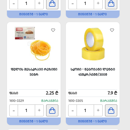
-
-
+
+
ᲛᲘᲜᲘᲛᲣᲛ - 1 ᲪᲐᲚᲘ
ᲛᲘᲜᲘᲛᲣᲛ - 1 ᲪᲐᲚᲘ
ᲤᲣᲚᲘᲡ ᲨᲔᲡᲐᲙᲠᲐᲕᲘ ᲠᲔᲖᲘᲜᲘ
ᲡᲙᲝᲩᲘ - ᲬᲔᲑᲝᲕᲐᲜᲘ ᲚᲔᲜᲢᲘ
50ᲒᲠ
45ᲛᲙᲠ/45ᲛᲛ/300Მ
2.25 ₾
7.9 ₾
ᲤᲐᲡᲘ
ᲤᲐᲡᲘ
1610-3329
ᲛᲐᲠᲐᲒᲨᲘᲐ
1610-3305
ᲛᲐᲠᲐᲒᲨᲘᲐ
-
-
+
+
ᲛᲘᲜᲘᲛᲣᲛ - 1 ᲪᲐᲚᲘ
ᲛᲘᲜᲘᲛᲣᲛ - 1 ᲪᲐᲚᲘ