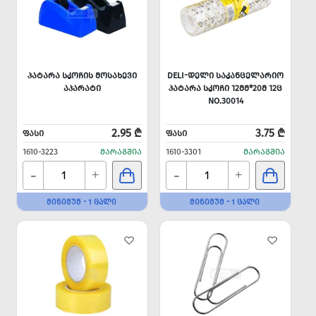
ᲞᲐᲢᲐᲠᲐ ᲡᲙᲝᲩᲘᲡ ᲛᲝᲡᲐᲮᲔᲕᲘ
DELI-ᲓᲔᲚᲘ ᲡᲐᲙᲐᲜᲪᲔᲚᲐᲠᲘᲝ
ᲐᲞᲐᲠᲐᲢᲘ
ᲞᲐᲢᲐᲠᲐ ᲡᲙᲝᲩᲘ 12ᲛᲛ*20Მ 12Ც
NO.30014
2.95 ₾
3.75 ₾
ᲤᲐᲡᲘ
ᲤᲐᲡᲘ
1610-3223
ᲛᲐᲠᲐᲒᲨᲘᲐ
1610-3301
ᲛᲐᲠᲐᲒᲨᲘᲐ
-
-
+
+
ᲛᲘᲜᲘᲛᲣᲛ - 1 ᲪᲐᲚᲘ
ᲛᲘᲜᲘᲛᲣᲛ - 1 ᲪᲐᲚᲘ