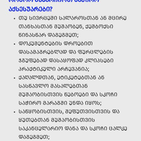
ᲐᲥᲡᲔᲡᲣᲐᲠᲔᲑᲘ?
ᲗᲣ ᲡᲘᲕᲠᲪᲔᲨᲘ ᲡᲐᲚᲐᲠᲝᲡᲗᲐᲜ ᲐᲜ ᲛᲪᲘᲠᲔ
ᲗᲐᲜᲮᲐᲡᲗᲐᲜ ᲛᲣᲨᲐᲝᲑᲔᲜ, ᲥᲔᲨᲑᲝᲥᲡᲘ
ᲬᲘᲜᲐᲡᲬᲐᲠ ᲓᲐᲒᲔᲒᲛᲔᲗ;
ᲓᲝᲙᲣᲛᲔᲜᲢᲔᲑᲘᲡ ᲓᲠᲝᲔᲑᲘᲗ
ᲓᲐᲡᲐᲛᲐᲒᲠᲔᲑᲚᲐᲓ ᲓᲐ ᲤᲣᲠᲪᲚᲔᲑᲘᲡ
ᲯᲒᲣᲤᲔᲑᲐᲓ ᲓᲐᲡᲐᲧᲝᲤᲐᲓ ᲙᲚᲘᲞᲡᲔᲑᲘ
ᲞᲠᲐᲥᲢᲘᲙᲣᲚᲘ ᲐᲠᲩᲔᲕᲐᲜᲘᲐ;
ᲥᲐᲦᲐᲚᲓᲗᲐᲜ, ᲔᲢᲘᲙᲔᲢᲔᲑᲗᲐᲜ ᲐᲜ
ᲡᲐᲡᲬᲐᲕᲚᲝ ᲛᲐᲡᲐᲚᲔᲑᲗᲐᲜ
ᲛᲣᲨᲐᲝᲑᲘᲡᲗᲕᲘᲡ ᲬᲔᲑᲝᲔᲑᲘ ᲓᲐ ᲡᲙᲝᲩᲘ
ᲡᲐᲭᲘᲠᲝ ᲛᲐᲠᲐᲒᲨᲘ ᲣᲜᲓᲐ ᲘᲧᲝᲡ;
ᲡᲐᲬᲧᲝᲑᲘᲡᲗᲕᲘᲡ, ᲨᲔᲤᲣᲗᲕᲘᲡᲗᲕᲘᲡ ᲓᲐ
ᲧᲣᲗᲔᲑᲗᲐᲜ ᲛᲣᲨᲐᲝᲑᲘᲡᲗᲕᲘᲡ
ᲡᲐᲙᲐᲜᲪᲔᲚᲐᲠᲘᲝ ᲓᲐᲜᲐ ᲓᲐ ᲡᲙᲝᲩᲘ ᲪᲐᲚᲙᲔ
ᲓᲐᲒᲔᲒᲛᲔᲗ;