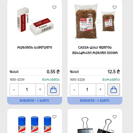
ᲠᲔᲖᲘᲜᲘᲡ ᲡᲐᲨᲚᲔᲚᲘ
CASSA-ᲙᲐᲡᲐ ᲤᲣᲚᲘᲡ
ᲨᲔᲡᲐᲙᲠᲐᲕᲘ ᲠᲔᲖᲘᲜᲘ 500ᲒᲠ
0.55 ₾
12.5 ₾
ᲤᲐᲡᲘ
ᲤᲐᲡᲘ
1610-3339
ᲛᲐᲠᲐᲒᲨᲘᲐ
1610-3328
ᲛᲐᲠᲐᲒᲨᲘᲐ
-
-
+
+
ᲛᲘᲜᲘᲛᲣᲛ - 1 ᲪᲐᲚᲘ
ᲛᲘᲜᲘᲛᲣᲛ - 1 ᲪᲐᲚᲘ