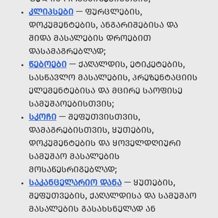
ᲙᲚᲘᲞᲡᲔᲑᲘ
— ᲤᲣᲠᲪᲚᲔᲑᲘᲡ,
ᲓᲝᲙᲣᲛᲔᲜᲢᲔᲑᲘᲡ, ᲐᲜᲒᲐᲠᲘᲨᲔᲑᲘᲡᲐ ᲓᲐ
ᲨᲘᲓᲐ ᲛᲐᲡᲐᲚᲔᲑᲘᲡ ᲓᲠᲝᲔᲑᲘᲗ
ᲓᲐᲡᲐᲛᲐᲒᲠᲔᲑᲚᲐᲓ;
ᲬᲔᲑᲝᲔᲑᲘ
— ᲥᲐᲦᲐᲚᲓᲘᲡ, ᲔᲢᲘᲙᲔᲢᲔᲑᲘᲡ,
ᲡᲐᲡᲬᲐᲕᲚᲝ ᲛᲐᲡᲐᲚᲔᲑᲘᲡ, ᲞᲠᲔᲖᲔᲜᲢᲐᲪᲘᲘᲡ
ᲔᲚᲔᲛᲔᲜᲢᲔᲑᲘᲡᲐ ᲓᲐ ᲛᲪᲘᲠᲔ ᲡᲐᲝᲤᲘᲡᲔ
ᲡᲐᲛᲣᲨᲐᲝᲔᲑᲘᲡᲗᲕᲘᲡ;
ᲡᲙᲝᲩᲘ
— ᲨᲔᲤᲣᲗᲕᲘᲡᲗᲕᲘᲡ,
ᲓᲐᲛᲐᲒᲠᲔᲑᲘᲡᲗᲕᲘᲡ, ᲧᲣᲗᲔᲑᲘᲡ,
ᲓᲝᲙᲣᲛᲔᲜᲢᲔᲑᲘᲡ ᲓᲐ ᲧᲝᲕᲔᲚᲓᲦᲘᲣᲠᲘ
ᲡᲐᲛᲣᲨᲐᲝ ᲛᲐᲡᲐᲚᲔᲑᲘᲡ
ᲛᲝᲡᲐᲬᲔᲡᲠᲘᲒᲔᲑᲚᲐᲓ;
ᲡᲐᲙᲐᲜᲪᲔᲚᲐᲠᲘᲝ ᲓᲐᲜᲐ
— ᲧᲣᲗᲔᲑᲘᲡ,
ᲨᲔᲤᲣᲗᲕᲔᲑᲘᲡ, ᲥᲐᲦᲐᲚᲓᲘᲡᲐ ᲓᲐ ᲡᲐᲛᲣᲨᲐᲝ
ᲛᲐᲡᲐᲚᲔᲑᲘᲡ ᲒᲐᲡᲐᲮᲡᲜᲔᲚᲐᲓ ᲐᲜ