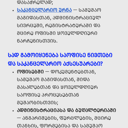
ᲓᲐᲡᲐᲭᲠᲔᲚᲐᲓ;
ᲡᲐᲙᲐᲜᲪᲔᲚᲐᲠᲘᲝ ᲣᲠᲜᲐ
— ᲡᲐᲛᲣᲨᲐᲝ
ᲛᲐᲒᲘᲓᲐᲡᲗᲐᲜ, ᲐᲓᲛᲘᲜᲘᲡᲢᲠᲐᲪᲘᲣᲚ
ᲡᲘᲕᲠᲪᲔᲨᲘ, ᲠᲔᲒᲘᲡᲢᲠᲐᲢᲣᲠᲐᲨᲘ ᲓᲐ
ᲛᲪᲘᲠᲔ ᲝᲤᲘᲡᲨᲘ ᲧᲝᲕᲔᲚᲓᲦᲘᲣᲠᲘ
ᲜᲐᲠᲩᲔᲜᲘᲡᲗᲕᲘᲡ.
ᲡᲐᲓ ᲒᲐᲛᲝᲘᲧᲔᲜᲔᲑᲐ ᲡᲐᲝᲤᲘᲡᲔ ᲜᲘᲕᲗᲔᲑᲘ
ᲓᲐ ᲡᲐᲙᲐᲜᲪᲔᲚᲐᲠᲘᲝ ᲐᲥᲡᲔᲡᲣᲐᲠᲔᲑᲘ?
ᲝᲤᲘᲡᲔᲑᲨᲘ
— ᲓᲝᲙᲣᲛᲔᲜᲢᲔᲑᲗᲐᲜ,
ᲡᲐᲛᲣᲨᲐᲝ ᲛᲐᲒᲘᲓᲐᲡᲗᲐᲜ, ᲨᲘᲓᲐ
ᲛᲐᲡᲐᲚᲔᲑᲗᲐᲜ ᲓᲐ ᲧᲝᲕᲔᲚᲓᲦᲘᲣᲠ
ᲡᲐᲝᲤᲘᲡᲔ ᲞᲠᲝᲪᲔᲡᲔᲑᲗᲐᲜ
ᲛᲣᲨᲐᲝᲑᲘᲡᲗᲕᲘᲡ;
ᲐᲓᲛᲘᲜᲘᲡᲢᲠᲐᲪᲘᲐᲡᲐ ᲓᲐ ᲑᲣᲦᲐᲚᲢᲔᲠᲘᲐᲨᲘ
— ᲐᲜᲒᲐᲠᲘᲨᲔᲑᲘᲡ, ᲤᲣᲠᲪᲚᲔᲑᲘᲡ, ᲛᲪᲘᲠᲔ
ᲗᲐᲜᲮᲘᲡ, ᲤᲝᲠᲛᲔᲑᲘᲡᲐ ᲓᲐ ᲡᲐᲛᲣᲨᲐᲝ