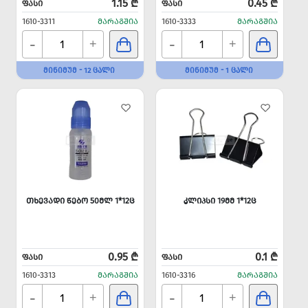
1.15 ₾
0.45 ₾
ᲤᲐᲡᲘ
ᲤᲐᲡᲘ
1610-3311
ᲛᲐᲠᲐᲒᲨᲘᲐ
1610-3333
ᲛᲐᲠᲐᲒᲨᲘᲐ
-
-
+
+
ᲛᲘᲜᲘᲛᲣᲛ - 12 ᲪᲐᲚᲘ
ᲛᲘᲜᲘᲛᲣᲛ - 1 ᲪᲐᲚᲘ
ᲗᲮᲔᲕᲐᲓᲘ ᲬᲔᲑᲝ 50ᲛᲚ 1*12Ც
ᲙᲚᲘᲞᲡᲘ 19ᲛᲛ 1*12Ც
0.95 ₾
0.1 ₾
ᲤᲐᲡᲘ
ᲤᲐᲡᲘ
1610-3313
ᲛᲐᲠᲐᲒᲨᲘᲐ
1610-3316
ᲛᲐᲠᲐᲒᲨᲘᲐ
-
-
+
+