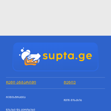
ᲩᲔᲛᲘ ᲐᲜᲒᲐᲠᲘᲨᲘ
ᲛᲔᲜᲘᲣ
ᲠᲔᲒᲘᲡᲢᲠᲐᲪᲘᲐ
ᲩᲕᲔᲜ ᲨᲔᲡᲐᲮᲔᲑ
ᲬᲔᲡᲔᲑᲘ ᲓᲐ ᲞᲘᲠᲝᲑᲔᲑᲘ