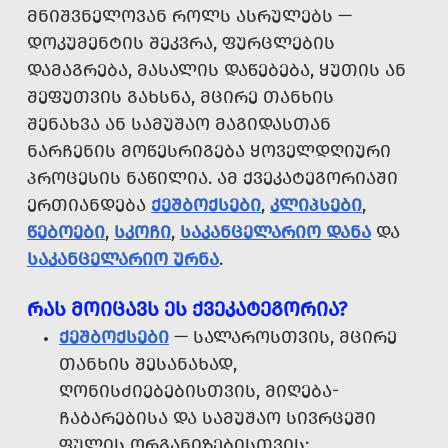
ᲛᲜᲘᲨᲕᲜᲔᲚᲝᲕᲐᲜ ᲠᲝᲚᲡ ᲐᲡᲠᲣᲚᲔᲑᲡ —
ᲓᲝᲙᲣᲛᲔᲜᲢᲘᲡ ᲨᲔᲙᲕᲠᲐ, ᲤᲣᲠᲪᲚᲔᲑᲘᲡ
ᲓᲐᲛᲐᲒᲠᲔᲑᲐ, ᲛᲐᲡᲐᲚᲘᲡ ᲓᲐᲬᲔᲑᲔᲑᲐ, ᲧᲣᲗᲘᲡ ᲐᲜ
ᲨᲔᲤᲣᲗᲕᲘᲡ ᲒᲐᲮᲡᲜᲐ, ᲛᲪᲘᲠᲔ ᲗᲐᲜᲮᲘᲡ
ᲨᲔᲜᲐᲮᲕᲐ ᲐᲜ ᲡᲐᲛᲣᲨᲐᲝ ᲛᲐᲒᲘᲓᲐᲡᲗᲐᲜ
ᲜᲐᲠᲩᲔᲜᲘᲡ ᲛᲝᲬᲔᲡᲠᲘᲒᲔᲑᲐ ᲧᲝᲕᲔᲚᲓᲦᲘᲣᲠᲘ
ᲞᲠᲝᲪᲔᲡᲘᲡ ᲜᲐᲬᲘᲚᲘᲐ. ᲐᲛ ᲥᲕᲔᲙᲐᲢᲔᲒᲝᲠᲘᲐᲨᲘ
ᲔᲠᲗᲘᲐᲜᲓᲔᲑᲐ
ᲥᲔᲨᲑᲝᲥᲡᲔᲑᲘ
,
ᲙᲚᲘᲞᲡᲔᲑᲘ
,
ᲬᲔᲑᲝᲔᲑᲘ
,
ᲡᲙᲝᲩᲘ
,
ᲡᲐᲙᲐᲜᲪᲔᲚᲐᲠᲘᲝ ᲓᲐᲜᲐ
ᲓᲐ
ᲡᲐᲙᲐᲜᲪᲔᲚᲐᲠᲘᲝ ᲣᲠᲜᲐ
.
ᲠᲐᲡ ᲛᲝᲘᲪᲐᲕᲡ ᲔᲡ ᲥᲕᲔᲙᲐᲢᲔᲒᲝᲠᲘᲐ?
ᲥᲔᲨᲑᲝᲥᲡᲔᲑᲘ
— ᲡᲐᲚᲐᲠᲝᲡᲗᲕᲘᲡ, ᲛᲪᲘᲠᲔ
ᲗᲐᲜᲮᲘᲡ ᲨᲔᲡᲐᲜᲐᲮᲐᲓ,
ᲦᲝᲜᲘᲡᲫᲘᲔᲑᲔᲑᲘᲡᲗᲕᲘᲡ, ᲛᲘᲦᲔᲑᲐ-
ᲩᲐᲑᲐᲠᲔᲑᲘᲡᲐ ᲓᲐ ᲡᲐᲛᲣᲨᲐᲝ ᲡᲘᲕᲠᲪᲔᲨᲘ
ᲤᲣᲚᲘᲡ ᲝᲠᲒᲐᲜᲘᲖᲔᲑᲘᲡᲗᲕᲘᲡ;