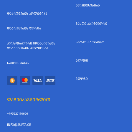
ᲒᲕᲔᲙᲘᲗᲮᲔᲑᲘᲐᲜ
ᲓᲐᲑᲠᲣᲜᲔᲑᲘᲡ ᲞᲝᲚᲘᲢᲘᲙᲐ
ᲒᲐᲮᲓᲘ ᲞᲐᲠᲢᲜᲘᲝᲠᲘ
ᲓᲐᲑᲠᲣᲜᲔᲑᲘᲡ ᲤᲝᲠᲛᲐ
ᲡᲬᲠᲐᲤᲘ ᲒᲐᲓᲐᲮᲓᲐ
ᲞᲔᲠᲡᲝᲜᲐᲚᲣᲠᲘ ᲛᲝᲜᲐᲪᲔᲛᲔᲑᲘᲡ
ᲓᲐᲛᲣᲨᲐᲕᲔᲑᲘᲡ ᲞᲝᲚᲘᲢᲘᲙᲐ
ᲑᲚᲝᲒᲘ
ᲡᲐᲘᲢᲘᲡ ᲠᲣᲙᲐ
ᲕᲚᲝᲒᲘ
ᲓᲐᲒᲕᲘᲙᲐᲕᲨᲘᲠᲓᲘᲗ
+995322110626
INFO@SUPTA.GE