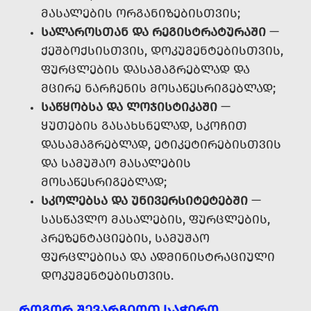
ᲛᲐᲡᲐᲚᲔᲑᲘᲡ ᲝᲠᲒᲐᲜᲘᲖᲔᲑᲘᲡᲗᲕᲘᲡ;
ᲡᲐᲚᲐᲠᲝᲡᲗᲐᲜ ᲓᲐ ᲠᲔᲒᲘᲡᲢᲠᲐᲢᲣᲠᲐᲨᲘ
—
ᲥᲔᲨᲑᲝᲥᲡᲘᲡᲗᲕᲘᲡ, ᲓᲝᲙᲣᲛᲔᲜᲢᲔᲑᲘᲡᲗᲕᲘᲡ,
ᲤᲣᲠᲪᲚᲔᲑᲘᲡ ᲓᲐᲡᲐᲛᲐᲒᲠᲔᲑᲚᲐᲓ ᲓᲐ
ᲛᲪᲘᲠᲔ ᲜᲐᲠᲩᲔᲜᲘᲡ ᲛᲝᲡᲐᲬᲔᲡᲠᲘᲒᲔᲑᲚᲐᲓ;
ᲡᲐᲬᲧᲝᲑᲡᲐ ᲓᲐ ᲚᲝᲯᲘᲡᲢᲘᲙᲐᲨᲘ
—
ᲧᲣᲗᲔᲑᲘᲡ ᲒᲐᲡᲐᲮᲡᲜᲔᲚᲐᲓ, ᲡᲙᲝᲩᲘᲗ
ᲓᲐᲡᲐᲛᲐᲒᲠᲔᲑᲚᲐᲓ, ᲔᲢᲘᲙᲔᲢᲘᲠᲔᲑᲘᲡᲗᲕᲘᲡ
ᲓᲐ ᲡᲐᲛᲣᲨᲐᲝ ᲛᲐᲡᲐᲚᲔᲑᲘᲡ
ᲛᲝᲡᲐᲬᲔᲡᲠᲘᲒᲔᲑᲚᲐᲓ;
ᲡᲙᲝᲚᲔᲑᲡᲐ ᲓᲐ ᲣᲜᲘᲕᲔᲠᲡᲘᲢᲔᲢᲔᲑᲨᲘ
—
ᲡᲐᲡᲬᲐᲕᲚᲝ ᲛᲐᲡᲐᲚᲔᲑᲘᲡ, ᲤᲣᲠᲪᲚᲔᲑᲘᲡ,
ᲞᲠᲔᲖᲔᲜᲢᲐᲪᲘᲔᲑᲘᲡ, ᲡᲐᲛᲣᲨᲐᲝ
ᲤᲣᲠᲪᲚᲔᲑᲘᲡᲐ ᲓᲐ ᲐᲓᲛᲘᲜᲘᲡᲢᲠᲐᲪᲘᲣᲚᲘ
ᲓᲝᲙᲣᲛᲔᲜᲢᲔᲑᲘᲡᲗᲕᲘᲡ.
ᲠᲝᲒᲝᲠ ᲨᲔᲕᲐᲠᲩᲘᲝᲗ ᲡᲐᲭᲘᲠᲝ