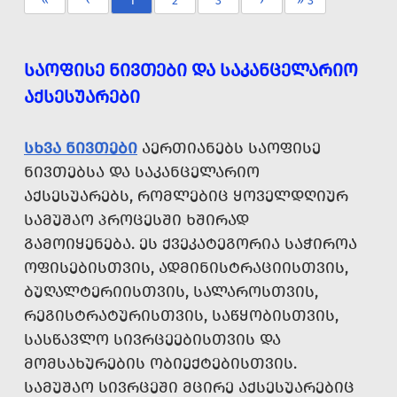
«
‹
1
2
3
›
» 3
ᲡᲐᲝᲤᲘᲡᲔ ᲜᲘᲕᲗᲔᲑᲘ ᲓᲐ ᲡᲐᲙᲐᲜᲪᲔᲚᲐᲠᲘᲝ
ᲐᲥᲡᲔᲡᲣᲐᲠᲔᲑᲘ
ᲡᲮᲕᲐ ᲜᲘᲕᲗᲔᲑᲘ
ᲐᲔᲠᲗᲘᲐᲜᲔᲑᲡ ᲡᲐᲝᲤᲘᲡᲔ
ᲜᲘᲕᲗᲔᲑᲡᲐ ᲓᲐ ᲡᲐᲙᲐᲜᲪᲔᲚᲐᲠᲘᲝ
ᲐᲥᲡᲔᲡᲣᲐᲠᲔᲑᲡ, ᲠᲝᲛᲚᲔᲑᲘᲪ ᲧᲝᲕᲔᲚᲓᲦᲘᲣᲠ
ᲡᲐᲛᲣᲨᲐᲝ ᲞᲠᲝᲪᲔᲡᲨᲘ ᲮᲨᲘᲠᲐᲓ
ᲒᲐᲛᲝᲘᲧᲔᲜᲔᲑᲐ. ᲔᲡ ᲥᲕᲔᲙᲐᲢᲔᲒᲝᲠᲘᲐ ᲡᲐᲭᲘᲠᲝᲐ
ᲝᲤᲘᲡᲔᲑᲘᲡᲗᲕᲘᲡ, ᲐᲓᲛᲘᲜᲘᲡᲢᲠᲐᲪᲘᲘᲡᲗᲕᲘᲡ,
ᲑᲣᲦᲐᲚᲢᲔᲠᲘᲘᲡᲗᲕᲘᲡ, ᲡᲐᲚᲐᲠᲝᲡᲗᲕᲘᲡ,
ᲠᲔᲒᲘᲡᲢᲠᲐᲢᲣᲠᲘᲡᲗᲕᲘᲡ, ᲡᲐᲬᲧᲝᲑᲘᲡᲗᲕᲘᲡ,
ᲡᲐᲡᲬᲐᲕᲚᲝ ᲡᲘᲕᲠᲪᲔᲔᲑᲘᲡᲗᲕᲘᲡ ᲓᲐ
ᲛᲝᲛᲡᲐᲮᲣᲠᲔᲑᲘᲡ ᲝᲑᲘᲔᲥᲢᲔᲑᲘᲡᲗᲕᲘᲡ.
ᲡᲐᲛᲣᲨᲐᲝ ᲡᲘᲕᲠᲪᲔᲨᲘ ᲛᲪᲘᲠᲔ ᲐᲥᲡᲔᲡᲣᲐᲠᲔᲑᲘᲪ