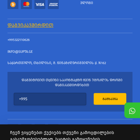
ᲕᲚᲝᲒᲘ
ᲓᲐᲒᲕᲘᲙᲐᲕᲨᲘᲠᲓᲘᲗ
+995322110626
INFO@SUPTA.GE
ᲡᲐᲥᲐᲠᲗᲕᲔᲚᲝ, ᲗᲑᲘᲚᲘᲡᲘ, Მ. ᲬᲘᲜᲐᲛᲫᲦᲕᲠᲘᲨᲕᲘᲚᲘᲡ Ქ. N162
ᲓᲐᲒᲕᲘᲢᲝᲕᲔᲗ ᲗᲥᲕᲔᲜᲘ ᲡᲐᲙᲝᲜᲢᲐᲥᲢᲝ ᲩᲕᲔᲜ ᲣᲛᲝᲙᲚᲔᲡ ᲓᲠᲝᲨᲘ
ᲓᲐᲒᲘᲙᲐᲕᲨᲘᲠᲓᲔᲑᲘᲗ
ᲒᲐᲒᲖᲐᲕᲜᲐ
ჩვენ ვიყენებთ ქუქიებს თქვენი გამოცდილების
გასაუმჯობესებლად. საიტის გამოყენების