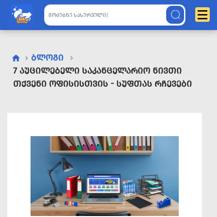
ᲑᲚᲝᲒᲘ
7 ᲐᲣᲪᲘᲚᲔᲑᲔᲚᲘ ᲡᲐᲙᲐᲜᲪᲔᲚᲐᲠᲘᲝ ᲜᲘᲕᲗᲘ
ᲗᲥᲕᲔᲜᲘ ᲝᲤᲘᲡᲘᲡᲗᲕᲘᲡ - ᲡᲣᲤᲗᲐᲡ ᲠᲩᲔᲕᲔᲑᲘ