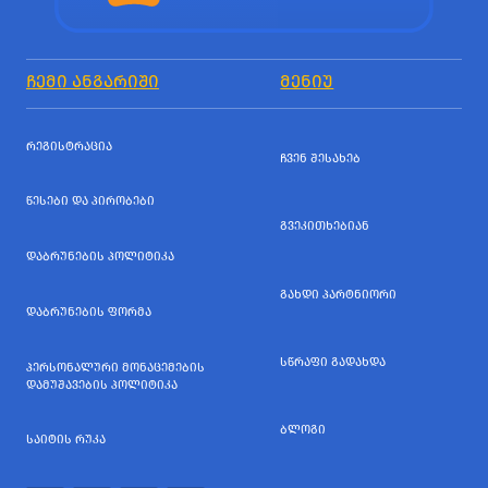
ᲩᲔᲛᲘ ᲐᲜᲒᲐᲠᲘᲨᲘ
ᲛᲔᲜᲘᲣ
ᲠᲔᲒᲘᲡᲢᲠᲐᲪᲘᲐ
ᲩᲕᲔᲜ ᲨᲔᲡᲐᲮᲔᲑ
ᲬᲔᲡᲔᲑᲘ ᲓᲐ ᲞᲘᲠᲝᲑᲔᲑᲘ
ᲒᲕᲔᲙᲘᲗᲮᲔᲑᲘᲐᲜ
ᲓᲐᲑᲠᲣᲜᲔᲑᲘᲡ ᲞᲝᲚᲘᲢᲘᲙᲐ
ᲒᲐᲮᲓᲘ ᲞᲐᲠᲢᲜᲘᲝᲠᲘ
ᲓᲐᲑᲠᲣᲜᲔᲑᲘᲡ ᲤᲝᲠᲛᲐ
ᲡᲬᲠᲐᲤᲘ ᲒᲐᲓᲐᲮᲓᲐ
ᲞᲔᲠᲡᲝᲜᲐᲚᲣᲠᲘ ᲛᲝᲜᲐᲪᲔᲛᲔᲑᲘᲡ
ᲓᲐᲛᲣᲨᲐᲕᲔᲑᲘᲡ ᲞᲝᲚᲘᲢᲘᲙᲐ
ᲑᲚᲝᲒᲘ
ᲡᲐᲘᲢᲘᲡ ᲠᲣᲙᲐ