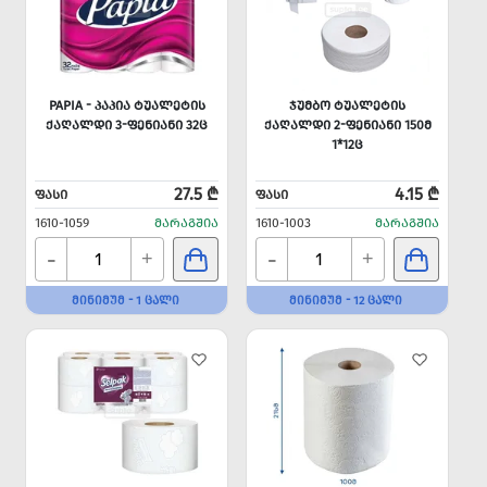
PAPIA - ᲞᲐᲞᲘᲐ ᲢᲣᲐᲚᲔᲢᲘᲡ
ᲯᲣᲛᲑᲝ ᲢᲣᲐᲚᲔᲢᲘᲡ
ᲥᲐᲦᲐᲚᲓᲘ 3-ᲤᲔᲜᲘᲐᲜᲘ 32Ც
ᲥᲐᲦᲐᲚᲓᲘ 2-ᲤᲔᲜᲘᲐᲜᲘ 150Მ
1*12Ც
27.5 ₾
4.15 ₾
ᲤᲐᲡᲘ
ᲤᲐᲡᲘ
1610-1059
ᲛᲐᲠᲐᲒᲨᲘᲐ
1610-1003
ᲛᲐᲠᲐᲒᲨᲘᲐ
-
-
+
+
ᲛᲘᲜᲘᲛᲣᲛ - 1 ᲪᲐᲚᲘ
ᲛᲘᲜᲘᲛᲣᲛ - 12 ᲪᲐᲚᲘ