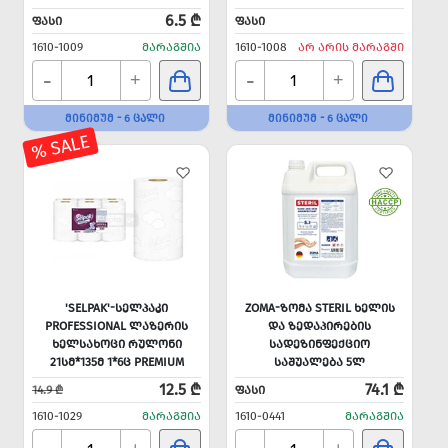
6.5 ₾
ᲤᲐᲡᲘ
ᲤᲐᲡᲘ
1610-1009
ᲛᲐᲠᲐᲒᲨᲘᲐ
1610-1008
ᲐᲠ ᲐᲠᲘᲡ ᲛᲐᲠᲐᲒᲨᲘ
-
-
+
+
ᲛᲘᲜᲘᲛᲣᲛ - 6 ᲪᲐᲚᲘ
ᲛᲘᲜᲘᲛᲣᲛ - 6 ᲪᲐᲚᲘ
% SALE
'SELPAK'-ᲡᲔᲚᲞᲐᲙᲘ
ZOMA-ᲖᲝᲛᲐ STERIL ᲮᲔᲚᲘᲡ
PROFESSIONAL ᲚᲐᲖᲔᲠᲘᲡ
ᲓᲐ ᲖᲔᲓᲐᲞᲘᲠᲔᲑᲘᲡ
ᲮᲔᲚᲡᲐᲮᲝᲪᲘ ᲠᲣᲚᲝᲜᲘ
ᲡᲐᲓᲔᲖᲘᲜᲤᲔᲥᲪᲘᲝ
21ᲡᲛ*135Მ 1*6Ც PREMIUM
ᲡᲐᲨᲣᲐᲚᲔᲑᲐ 5Ლ
12.5 ₾
74.1 ₾
14.9 ₾
ᲤᲐᲡᲘ
1610-1029
ᲛᲐᲠᲐᲒᲨᲘᲐ
1610-0441
ᲛᲐᲠᲐᲒᲨᲘᲐ