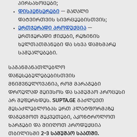
ᲞᲘᲠᲡᲐᲮᲝᲪᲔᲑᲘ;
ᲓᲘᲡᲞᲔᲜᲡᲔᲠᲔᲑᲘ
— ᲛᲐᲦᲐᲚᲘ
ᲓᲐᲢᲕᲘᲠᲗᲕᲘᲡ ᲡᲘᲕᲠᲪᲔᲔᲑᲘᲡᲗᲕᲘᲡ;
ᲔᲠᲗᲯᲔᲠᲐᲓᲘ ᲞᲠᲝᲓᲣᲥᲪᲘᲐ
—
ᲔᲠᲗᲯᲔᲠᲐᲓᲘ ᲭᲘᲥᲔᲑᲘ, ᲠᲔᲖᲘᲜᲘᲡ
ᲮᲔᲚᲗᲐᲗᲛᲐᲜᲔᲑᲘ ᲓᲐ ᲡᲮᲕᲐ ᲓᲐᲛᲮᲛᲐᲠᲔ
ᲡᲐᲨᲣᲐᲚᲔᲑᲔᲑᲘ.
ᲡᲐᲒᲐᲜᲛᲐᲜᲐᲗᲚᲔᲑᲚᲝ
ᲓᲐᲬᲔᲡᲔᲑᲣᲚᲔᲑᲔᲑᲘᲡᲗᲕᲘᲡ
ᲛᲜᲘᲨᲕᲜᲔᲚᲝᲕᲐᲜᲘᲐ, ᲠᲝᲛ ᲛᲐᲠᲐᲒᲔᲑᲘ
ᲓᲠᲝᲣᲚᲐᲓ ᲨᲔᲘᲕᲡᲝᲡ ᲓᲐ ᲡᲐᲛᲣᲨᲐᲝ ᲞᲠᲝᲪᲔᲡᲘ
ᲐᲠ ᲨᲔᲤᲔᲠᲮᲓᲔᲡ.
SUPTA.GE
ᲒᲐᲫᲚᲔᲕᲗ
ᲨᲔᲡᲐᲫᲚᲔᲑᲚᲝᲑᲐᲡ ᲔᲠᲗ ᲞᲚᲐᲢᲤᲝᲠᲛᲐᲖᲔ
ᲓᲐᲒᲔᲒᲛᲝᲗ ᲨᲔᲙᲕᲔᲗᲔᲑᲘ, ᲐᲙᲝᲜᲢᲠᲝᲚᲝᲗ
ᲮᲐᲠᲯᲔᲑᲘ ᲓᲐ ᲛᲘᲘᲦᲝᲗ ᲞᲠᲝᲓᲣᲥᲪᲘᲐ
ᲗᲑᲘᲚᲘᲡᲨᲘ
2–3 ᲡᲐᲛᲣᲨᲐᲝ ᲡᲐᲐᲗᲨᲘ.