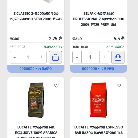
Z CLASSIC 2-ᲤᲔᲜᲘᲐᲜᲘ ᲖᲔᲢ
'SELPAK'-ᲡᲔᲚᲞᲐᲙᲘ
ᲮᲔᲚᲡᲐᲮᲝᲪᲘ ST80 200Ც 1*24Ც
PROFESSIONAL Z ᲮᲔᲚᲡᲐᲮᲝᲪᲘ
200Ც 1*12Ც PREMIUM
2.75 ₾
5.5 ₾
ᲤᲐᲡᲘ
ᲤᲐᲡᲘ
1610-1023
ᲛᲐᲠᲐᲒᲨᲘᲐ
1610-1030
ᲛᲐᲠᲐᲒᲨᲘᲐ
-
-
+
+
ᲛᲘᲜᲘᲛᲣᲛ - 24 ᲪᲐᲚᲘ
ᲛᲘᲜᲘᲛᲣᲛ - 12 ᲪᲐᲚᲘ
LUCAFFE-ᲚᲣᲙᲐᲤᲔ MR.
LUCAFFE-ᲚᲣᲙᲐᲤᲔ ESPRESSO
EXCLUSIVE 100% ARABICA
BAR ᲧᲐᲕᲘᲡ ᲛᲐᲠᲪᲕᲚᲔᲑᲘ 1ᲙᲒ