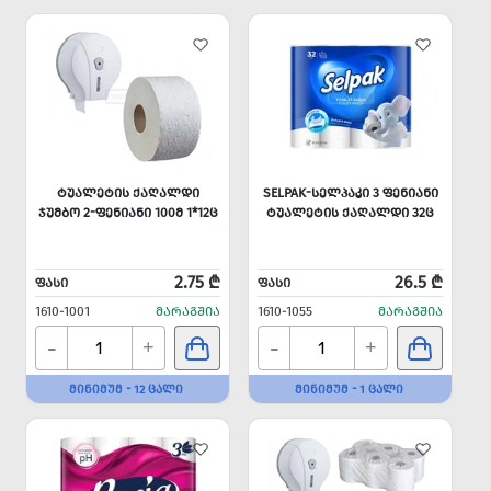
ᲢᲣᲐᲚᲔᲢᲘᲡ ᲥᲐᲦᲐᲚᲓᲘ
SELPAK-ᲡᲔᲚᲞᲐᲙᲘ 3 ᲤᲔᲜᲘᲐᲜᲘ
ᲯᲣᲛᲑᲝ 2-ᲤᲔᲜᲘᲐᲜᲘ 100Მ 1*12Ც
ᲢᲣᲐᲚᲔᲢᲘᲡ ᲥᲐᲦᲐᲚᲓᲘ 32Ც
2.75 ₾
26.5 ₾
ᲤᲐᲡᲘ
ᲤᲐᲡᲘ
1610-1001
ᲛᲐᲠᲐᲒᲨᲘᲐ
1610-1055
ᲛᲐᲠᲐᲒᲨᲘᲐ
-
-
+
+
ᲛᲘᲜᲘᲛᲣᲛ - 12 ᲪᲐᲚᲘ
ᲛᲘᲜᲘᲛᲣᲛ - 1 ᲪᲐᲚᲘ