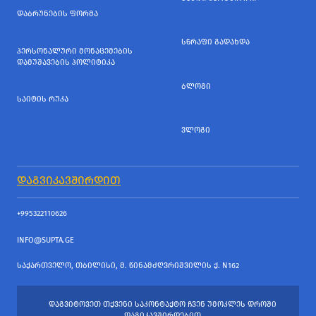
ᲓᲐᲑᲠᲣᲜᲔᲑᲘᲡ ᲤᲝᲠᲛᲐ
ᲡᲬᲠᲐᲤᲘ ᲒᲐᲓᲐᲮᲓᲐ
ᲞᲔᲠᲡᲝᲜᲐᲚᲣᲠᲘ ᲛᲝᲜᲐᲪᲔᲛᲔᲑᲘᲡ
ᲓᲐᲛᲣᲨᲐᲕᲔᲑᲘᲡ ᲞᲝᲚᲘᲢᲘᲙᲐ
ᲑᲚᲝᲒᲘ
ᲡᲐᲘᲢᲘᲡ ᲠᲣᲙᲐ
ᲕᲚᲝᲒᲘ
ᲓᲐᲒᲕᲘᲙᲐᲕᲨᲘᲠᲓᲘᲗ
+995322110626
INFO@SUPTA.GE
ᲡᲐᲥᲐᲠᲗᲕᲔᲚᲝ, ᲗᲑᲘᲚᲘᲡᲘ, Მ. ᲬᲘᲜᲐᲛᲫᲦᲕᲠᲘᲨᲕᲘᲚᲘᲡ Ქ. N162
ᲓᲐᲒᲕᲘᲢᲝᲕᲔᲗ ᲗᲥᲕᲔᲜᲘ ᲡᲐᲙᲝᲜᲢᲐᲥᲢᲝ ᲩᲕᲔᲜ ᲣᲛᲝᲙᲚᲔᲡ ᲓᲠᲝᲨᲘ
ᲓᲐᲒᲘᲙᲐᲕᲨᲘᲠᲓᲔᲑᲘᲗ