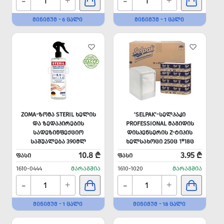
-
-
+
+
ᲛᲘᲜᲘᲛᲣᲛ - 6 ᲪᲐᲚᲘ
ᲛᲘᲜᲘᲛᲣᲛ - 1 ᲪᲐᲚᲘ
ZOMA-ᲖᲝᲛᲐ STERIL ᲮᲔᲚᲘᲡ
'SELPAK'-ᲡᲔᲚᲞᲐᲙᲘ
ᲓᲐ ᲖᲔᲓᲐᲞᲘᲠᲔᲑᲘᲡ
PROFESSIONAL ᲛᲐᲒᲘᲓᲘᲡ
ᲡᲐᲓᲔᲖᲘᲜᲤᲔᲥᲪᲘᲝ
ᲓᲘᲡᲞᲔᲜᲡᲔᲠᲘᲡ Z-ᲢᲘᲞᲘᲡ
ᲡᲐᲨᲣᲐᲚᲔᲑᲐ 390ᲛᲚ
ᲮᲔᲚᲡᲐᲮᲝᲪᲘ 250Ც 1*18Ც
PREMIUM
10.8 ₾
3.95 ₾
ᲤᲐᲡᲘ
ᲤᲐᲡᲘ
1610-0444
ᲛᲐᲠᲐᲒᲨᲘᲐ
1610-1020
ᲛᲐᲠᲐᲒᲨᲘᲐ
-
-
+
+
ᲛᲘᲜᲘᲛᲣᲛ - 1 ᲪᲐᲚᲘ
ᲛᲘᲜᲘᲛᲣᲛ - 18 ᲪᲐᲚᲘ