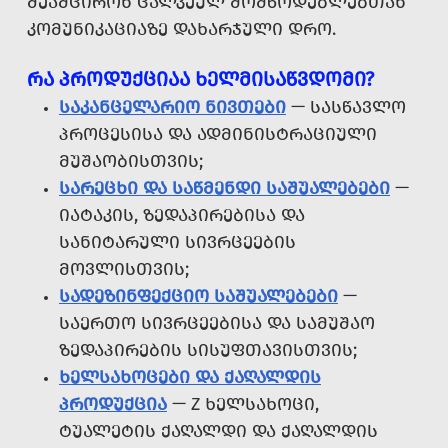
ᲨᲔᲐᲛᲪᲘᲠᲝᲜ ᲪᲐᲚᲙᲔᲣᲚ ᲛᲝᲛᲬᲝᲓᲔᲑᲚᲔᲑᲗᲐᲜ
ᲙᲝᲛᲣᲜᲘᲙᲐᲪᲘᲐᲖᲔ ᲓᲐᲮᲐᲠᲯᲣᲚᲘ ᲓᲠᲝ.
ᲠᲐ ᲞᲠᲝᲓᲣᲥᲪᲘᲐᲐ ᲮᲔᲚᲛᲘᲡᲐᲬᲕᲓᲝᲛᲘ?
ᲡᲐᲙᲐᲜᲪᲔᲚᲐᲠᲘᲝ ᲜᲘᲕᲗᲔᲑᲘ
— ᲡᲐᲡᲬᲐᲕᲚᲝ
ᲞᲠᲝᲪᲔᲡᲘᲡᲐ ᲓᲐ ᲐᲓᲛᲘᲜᲘᲡᲢᲠᲐᲪᲘᲣᲚᲘ
ᲛᲣᲨᲐᲝᲑᲘᲡᲗᲕᲘᲡ;
ᲡᲐᲠᲔᲪᲮᲘ ᲓᲐ ᲡᲐᲬᲛᲔᲜᲓᲘ ᲡᲐᲨᲣᲐᲚᲔᲑᲔᲑᲘ
—
ᲘᲐᲢᲐᲙᲘᲡ, ᲖᲔᲓᲐᲞᲘᲠᲔᲑᲘᲡᲐ ᲓᲐ
ᲡᲐᲜᲘᲢᲐᲠᲣᲚᲘ ᲡᲘᲕᲠᲪᲔᲔᲑᲘᲡ
ᲛᲝᲕᲚᲘᲡᲗᲕᲘᲡ;
ᲡᲐᲓᲔᲖᲘᲜᲤᲔᲥᲪᲘᲝ ᲡᲐᲨᲣᲐᲚᲔᲑᲔᲑᲘ
—
ᲡᲐᲔᲠᲗᲝ ᲡᲘᲕᲠᲪᲔᲔᲑᲘᲡᲐ ᲓᲐ ᲡᲐᲛᲣᲨᲐᲝ
ᲖᲔᲓᲐᲞᲘᲠᲔᲑᲘᲡ ᲡᲘᲡᲣᲤᲗᲐᲕᲘᲡᲗᲕᲘᲡ;
ᲮᲔᲚᲡᲐᲮᲝᲪᲔᲑᲘ ᲓᲐ ᲥᲐᲦᲐᲚᲓᲘᲡ
ᲞᲠᲝᲓᲣᲥᲪᲘᲐ
— Z ᲮᲔᲚᲡᲐᲮᲝᲪᲘ,
ᲢᲣᲐᲚᲔᲢᲘᲡ ᲥᲐᲦᲐᲚᲓᲘ ᲓᲐ ᲥᲐᲦᲐᲚᲓᲘᲡ