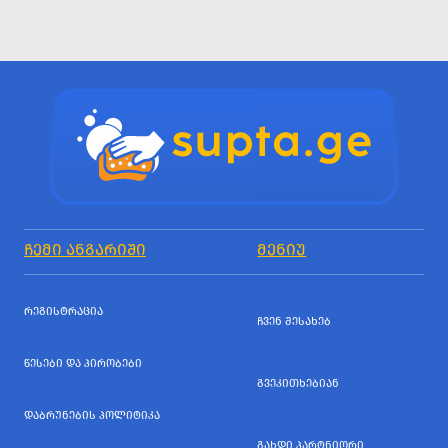
ᲩᲔᲛᲘ ᲐᲜᲒᲐᲠᲘᲨᲘ
ᲛᲔᲜᲘᲣ
ᲠᲔᲒᲘᲡᲢᲠᲐᲪᲘᲐ
ᲩᲕᲔᲜ ᲨᲔᲡᲐᲮᲔᲑ
ᲬᲔᲡᲔᲑᲘ ᲓᲐ ᲞᲘᲠᲝᲑᲔᲑᲘ
ᲒᲕᲔᲙᲘᲗᲮᲔᲑᲘᲐᲜ
ᲓᲐᲑᲠᲣᲜᲔᲑᲘᲡ ᲞᲝᲚᲘᲢᲘᲙᲐ
ᲒᲐᲮᲓᲘ ᲞᲐᲠᲢᲜᲘᲝᲠᲘ