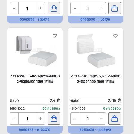
-
-
+
+
ᲛᲘᲜᲘᲛᲣᲛ - 1 ᲪᲐᲚᲘ
ᲛᲘᲜᲘᲛᲣᲛ - 1 ᲪᲐᲚᲘ
Z CLASSIC - ᲖᲔᲢ ᲮᲔᲚᲡᲐᲮᲝᲪᲘ
Z CLASSIC - ᲖᲔᲢ ᲮᲔᲚᲡᲐᲮᲝᲪᲘ
2-ᲤᲔᲜᲘᲐᲜᲘ 175Ც 1*15Ც
2-ᲤᲔᲜᲘᲐᲜᲘ 150Ც 1*15Ც
2.4 ₾
2.05 ₾
ᲤᲐᲡᲘ
ᲤᲐᲡᲘ
1610-1022
ᲛᲐᲠᲐᲒᲨᲘᲐ
1610-1026
ᲛᲐᲠᲐᲒᲨᲘᲐ
-
-
+
+
ᲛᲘᲜᲘᲛᲣᲛ - 15 ᲪᲐᲚᲘ
ᲛᲘᲜᲘᲛᲣᲛ - 15 ᲪᲐᲚᲘ