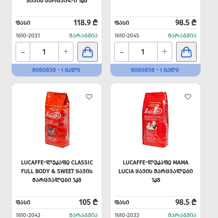
ᲧᲐᲕᲘᲡ ᲛᲐᲠᲪᲕᲐᲚᲘ 1ᲙᲒ
118.9 ₾
98.5 ₾
ᲤᲐᲡᲘ
ᲤᲐᲡᲘ
1610-2031
ᲛᲐᲠᲐᲒᲨᲘᲐ
1610-2045
ᲛᲐᲠᲐᲒᲨᲘᲐ
-
-
+
+
ᲛᲘᲜᲘᲛᲣᲛ - 1 ᲪᲐᲚᲘ
ᲛᲘᲜᲘᲛᲣᲛ - 1 ᲪᲐᲚᲘ
LUCAFFE-ᲚᲣᲙᲐᲤᲔ CLASSIC
LUCAFFE-ᲚᲣᲙᲐᲤᲔ MAMA
FULL BODY & SWEET ᲧᲐᲕᲘᲡ
LUCIA ᲧᲐᲕᲘᲡ ᲛᲐᲠᲪᲕᲐᲚᲔᲑᲘ
ᲛᲐᲠᲪᲕᲐᲚᲔᲑᲘ 1ᲙᲒ
1ᲙᲒ
105 ₾
98.5 ₾
ᲤᲐᲡᲘ
ᲤᲐᲡᲘ
1610-2043
ᲛᲐᲠᲐᲒᲨᲘᲐ
1610-2033
ᲛᲐᲠᲐᲒᲨᲘᲐ