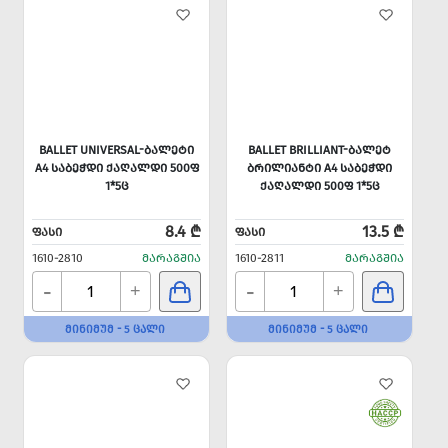
BALLET UNIVERSAL-ᲑᲐᲚᲔᲢᲘ
BALLET BRILLIANT-ᲑᲐᲚᲔᲢ
A4 ᲡᲐᲑᲔᲭᲓᲘ ᲥᲐᲦᲐᲚᲓᲘ 500Ფ
ᲑᲠᲘᲚᲘᲐᲜᲢᲘ A4 ᲡᲐᲑᲔᲭᲓᲘ
1*5Ც
ᲥᲐᲦᲐᲚᲓᲘ 500Ფ 1*5Ც
8.4 ₾
13.5 ₾
ᲤᲐᲡᲘ
ᲤᲐᲡᲘ
1610-2810
ᲛᲐᲠᲐᲒᲨᲘᲐ
1610-2811
ᲛᲐᲠᲐᲒᲨᲘᲐ
-
-
+
+
ᲛᲘᲜᲘᲛᲣᲛ - 5 ᲪᲐᲚᲘ
ᲛᲘᲜᲘᲛᲣᲛ - 5 ᲪᲐᲚᲘ