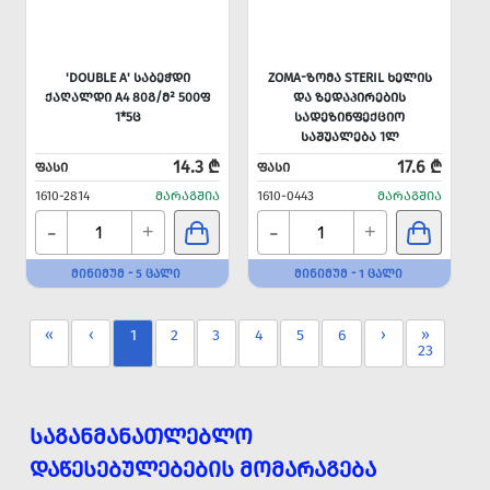
'DOUBLE A' ᲡᲐᲑᲔᲭᲓᲘ
ZOMA-ᲖᲝᲛᲐ STERIL ᲮᲔᲚᲘᲡ
ᲥᲐᲦᲐᲚᲓᲘ A4 80Გ/Მ² 500Ფ
ᲓᲐ ᲖᲔᲓᲐᲞᲘᲠᲔᲑᲘᲡ
1*5Ც
ᲡᲐᲓᲔᲖᲘᲜᲤᲔᲥᲪᲘᲝ
ᲡᲐᲨᲣᲐᲚᲔᲑᲐ 1Ლ
14.3 ₾
17.6 ₾
ᲤᲐᲡᲘ
ᲤᲐᲡᲘ
1610-2814
ᲛᲐᲠᲐᲒᲨᲘᲐ
1610-0443
ᲛᲐᲠᲐᲒᲨᲘᲐ
-
-
+
+
ᲛᲘᲜᲘᲛᲣᲛ - 5 ᲪᲐᲚᲘ
ᲛᲘᲜᲘᲛᲣᲛ - 1 ᲪᲐᲚᲘ
«
‹
1
2
3
4
5
6
›
»
23
ᲡᲐᲒᲐᲜᲛᲐᲜᲐᲗᲚᲔᲑᲚᲝ
ᲓᲐᲬᲔᲡᲔᲑᲣᲚᲔᲑᲔᲑᲘᲡ ᲛᲝᲛᲐᲠᲐᲒᲔᲑᲐ