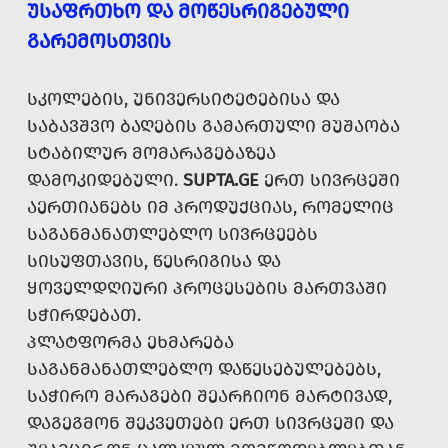
ᲣᲡᲐᲤᲠᲗᲮᲝ ᲓᲐ ᲛᲝᲬᲔᲡᲠᲘᲒᲔᲑᲣᲚᲘ
ᲒᲐᲠᲔᲛᲝᲡᲗᲕᲘᲡ
ᲡᲙᲝᲚᲔᲑᲘᲡ, ᲣᲜᲘᲕᲔᲠᲡᲘᲢᲔᲢᲔᲑᲘᲡᲐ ᲓᲐ
ᲡᲐᲑᲐᲕᲨᲕᲝ ᲑᲐᲦᲔᲑᲘᲡ ᲒᲐᲛᲐᲠᲗᲣᲚᲘ ᲛᲣᲨᲐᲝᲑᲐ
ᲡᲢᲐᲑᲘᲚᲣᲠ ᲛᲝᲛᲐᲠᲐᲒᲔᲑᲐᲖᲔᲐ
ᲓᲐᲛᲝᲙᲘᲓᲔᲑᲣᲚᲘ.
SUPTA.GE
ᲔᲠᲗ ᲡᲘᲕᲠᲪᲔᲨᲘ
ᲐᲔᲠᲗᲘᲐᲜᲔᲑᲡ ᲘᲛ ᲞᲠᲝᲓᲣᲥᲪᲘᲐᲡ, ᲠᲝᲛᲔᲚᲘᲪ
ᲡᲐᲒᲐᲜᲛᲐᲜᲐᲗᲚᲔᲑᲚᲝ ᲡᲘᲕᲠᲪᲔᲔᲑᲡ
ᲡᲘᲡᲣᲤᲗᲐᲕᲘᲡ, ᲬᲔᲡᲠᲘᲒᲘᲡᲐ ᲓᲐ
ᲧᲝᲕᲔᲚᲓᲦᲘᲣᲠᲘ ᲞᲠᲝᲪᲔᲡᲔᲑᲘᲡ ᲛᲐᲠᲗᲕᲐᲨᲘ
ᲡᲭᲘᲠᲓᲔᲑᲐᲗ.
ᲞᲚᲐᲢᲤᲝᲠᲛᲐ ᲔᲮᲛᲐᲠᲔᲑᲐ
ᲡᲐᲒᲐᲜᲛᲐᲜᲐᲗᲚᲔᲑᲚᲝ ᲓᲐᲬᲔᲡᲔᲑᲣᲚᲔᲑᲔᲑᲡ,
ᲡᲐᲭᲘᲠᲝ ᲛᲐᲠᲐᲒᲔᲑᲘ ᲨᲔᲐᲠᲩᲘᲝᲜ ᲛᲐᲠᲢᲘᲕᲐᲓ,
ᲓᲐᲒᲔᲒᲛᲝᲜ ᲨᲔᲙᲕᲔᲗᲔᲑᲘ ᲔᲠᲗ ᲡᲘᲕᲠᲪᲔᲨᲘ ᲓᲐ