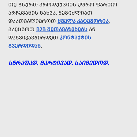
ᲗᲣ ᲒᲡᲣᲠᲗ ᲞᲠᲝᲓᲣᲥᲪᲘᲘᲡ ᲣᲤᲠᲝ ᲤᲐᲠᲗᲝ
ᲐᲠᲩᲔᲕᲐᲜᲘᲡ ᲜᲐᲮᲕᲐ, ᲨᲔᲒᲘᲫᲚᲘᲐᲗ
ᲓᲐᲐᲗᲕᲐᲚᲘᲔᲠᲝᲗ
ᲧᲕᲔᲚᲐ ᲙᲐᲢᲔᲒᲝᲠᲘᲐ
,
ᲒᲐᲔᲪᲜᲝᲗ
B2B ᲨᲔᲗᲐᲕᲐᲖᲔᲑᲔᲑᲡ
ᲐᲜ
ᲓᲐᲒᲕᲘᲙᲐᲕᲨᲘᲠᲓᲔᲗ
ᲙᲝᲜᲢᲐᲥᲢᲘᲡ
ᲒᲕᲔᲠᲓᲘᲓᲐᲜ
.
ᲡᲬᲠᲐᲤᲐᲓ. ᲛᲐᲠᲢᲘᲕᲐᲓ. ᲡᲐᲘᲛᲔᲓᲝᲓ.