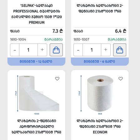
'SELPAK'-ᲡᲔᲚᲞᲐᲙᲘ
ᲚᲐᲖᲔᲠᲘᲡ ᲮᲔᲚᲡᲐᲮᲝᲪᲘ 2-
PROFESSIONAL ᲢᲣᲐᲚᲔᲢᲘᲡ
ᲤᲔᲜᲘᲐᲜᲘ 21ᲡᲛ*100Მ 1*6Ც
ᲥᲐᲦᲐᲚᲓᲘ ᲯᲣᲛᲑᲝ 150Მ 1*12Ც
PREMIUM
7.3 ₾
6.4 ₾
ᲤᲐᲡᲘ
ᲤᲐᲡᲘ
1610-1004
ᲛᲐᲠᲐᲒᲨᲘᲐ
1610-1007
ᲛᲐᲠᲐᲒᲨᲘᲐ
-
-
+
+
ᲛᲘᲜᲘᲛᲣᲛ - 12 ᲪᲐᲚᲘ
ᲛᲘᲜᲘᲛᲣᲛ - 6 ᲪᲐᲚᲘ
ᲚᲐᲖᲔᲠᲘᲡ 2-ᲤᲔᲜᲘᲐᲜᲘ
ᲚᲐᲖᲔᲠᲘᲡ ᲮᲔᲚᲡᲐᲮᲝᲪᲘ 2-
ᲞᲔᲠᲤᲝᲠᲘᲠᲔᲑᲣᲚᲘ
ᲤᲔᲜᲘᲐᲜᲘ 21ᲡᲛ*80Მ 1*6Ც
ᲮᲔᲚᲡᲐᲮᲝᲪᲘ 21ᲡᲛ*100Მ 1*6Ც
ECONOM