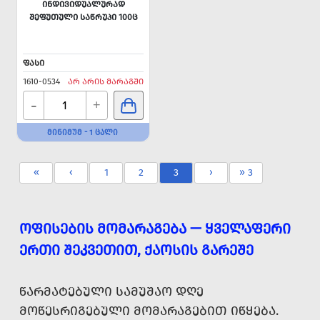
ᲘᲜᲓᲘᲕᲘᲓᲣᲐᲚᲣᲠᲐᲓ
ᲨᲔᲤᲣᲗᲣᲚᲘ ᲡᲐᲬᲠᲣᲞᲘ 100Ც
ᲤᲐᲡᲘ
1610-0534
ᲐᲠ ᲐᲠᲘᲡ ᲛᲐᲠᲐᲒᲨᲘ
-
+
ᲛᲘᲜᲘᲛᲣᲛ - 1 ᲪᲐᲚᲘ
«
‹
1
2
3
›
» 3
ᲝᲤᲘᲡᲔᲑᲘᲡ ᲛᲝᲛᲐᲠᲐᲒᲔᲑᲐ — ᲧᲕᲔᲚᲐᲤᲔᲠᲘ
ᲔᲠᲗᲘ ᲨᲔᲙᲕᲔᲗᲘᲗ, ᲥᲐᲝᲡᲘᲡ ᲒᲐᲠᲔᲨᲔ
ᲬᲐᲠᲛᲐᲢᲔᲑᲣᲚᲘ ᲡᲐᲛᲣᲨᲐᲝ ᲓᲦᲔ
ᲛᲝᲬᲔᲡᲠᲘᲒᲔᲑᲣᲚᲘ ᲛᲝᲛᲐᲠᲐᲒᲔᲑᲘᲗ ᲘᲬᲧᲔᲑᲐ.