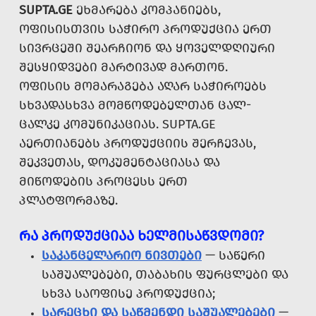
SUPTA.GE
ᲔᲮᲛᲐᲠᲔᲑᲐ ᲙᲝᲛᲞᲐᲜᲘᲔᲑᲡ,
ᲝᲤᲘᲡᲘᲡᲗᲕᲘᲡ ᲡᲐᲭᲘᲠᲝ ᲞᲠᲝᲓᲣᲥᲪᲘᲐ ᲔᲠᲗ
ᲡᲘᲕᲠᲪᲔᲨᲘ ᲨᲔᲐᲠᲩᲘᲝᲜ ᲓᲐ ᲧᲝᲕᲔᲚᲓᲦᲘᲣᲠᲘ
ᲨᲔᲡᲧᲘᲓᲕᲔᲑᲘ ᲛᲐᲠᲢᲘᲕᲐᲓ ᲛᲐᲠᲗᲝᲜ.
ᲝᲤᲘᲡᲘᲡ ᲛᲝᲛᲐᲠᲐᲒᲔᲑᲐ ᲐᲦᲐᲠ ᲡᲐᲭᲘᲠᲝᲔᲑᲡ
ᲡᲮᲕᲐᲓᲐᲡᲮᲕᲐ ᲛᲝᲛᲬᲝᲓᲔᲑᲔᲚᲗᲐᲜ ᲪᲐᲚ-
ᲪᲐᲚᲙᲔ ᲙᲝᲛᲣᲜᲘᲙᲐᲪᲘᲐᲡ. SUPTA.GE
ᲐᲔᲠᲗᲘᲐᲜᲔᲑᲡ ᲞᲠᲝᲓᲣᲥᲪᲘᲘᲡ ᲨᲔᲠᲩᲔᲕᲐᲡ,
ᲨᲔᲙᲕᲔᲗᲐᲡ, ᲓᲝᲙᲣᲛᲔᲜᲢᲐᲪᲘᲐᲡᲐ ᲓᲐ
ᲛᲘᲬᲝᲓᲔᲑᲘᲡ ᲞᲠᲝᲪᲔᲡᲡ ᲔᲠᲗ
ᲞᲚᲐᲢᲤᲝᲠᲛᲐᲖᲔ.
ᲠᲐ ᲞᲠᲝᲓᲣᲥᲪᲘᲐᲐ ᲮᲔᲚᲛᲘᲡᲐᲬᲕᲓᲝᲛᲘ?
ᲡᲐᲙᲐᲜᲪᲔᲚᲐᲠᲘᲝ ᲜᲘᲕᲗᲔᲑᲘ
— ᲡᲐᲬᲔᲠᲘ
ᲡᲐᲨᲣᲐᲚᲔᲑᲔᲑᲘ, ᲗᲐᲑᲐᲮᲘᲡ ᲤᲣᲠᲪᲚᲔᲑᲘ ᲓᲐ
ᲡᲮᲕᲐ ᲡᲐᲝᲤᲘᲡᲔ ᲞᲠᲝᲓᲣᲥᲪᲘᲐ;
ᲡᲐᲠᲔᲪᲮᲘ ᲓᲐ ᲡᲐᲬᲛᲔᲜᲓᲘ ᲡᲐᲨᲣᲐᲚᲔᲑᲔᲑᲘ
—