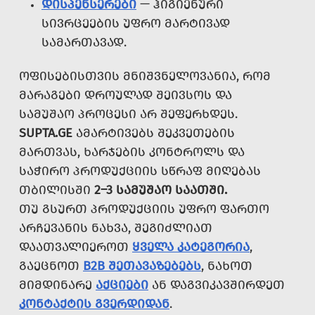
ᲓᲘᲡᲞᲔᲜᲡᲔᲠᲔᲑᲘ
— ᲰᲘᲒᲘᲔᲜᲣᲠᲘ
ᲡᲘᲕᲠᲪᲔᲔᲑᲘᲡ ᲣᲤᲠᲝ ᲛᲐᲠᲢᲘᲕᲐᲓ
ᲡᲐᲛᲐᲠᲗᲐᲕᲐᲓ.
ᲝᲤᲘᲡᲔᲑᲘᲡᲗᲕᲘᲡ ᲛᲜᲘᲨᲕᲜᲔᲚᲝᲕᲐᲜᲘᲐ, ᲠᲝᲛ
ᲛᲐᲠᲐᲒᲔᲑᲘ ᲓᲠᲝᲣᲚᲐᲓ ᲨᲔᲘᲕᲡᲝᲡ ᲓᲐ
ᲡᲐᲛᲣᲨᲐᲝ ᲞᲠᲝᲪᲔᲡᲘ ᲐᲠ ᲨᲔᲤᲔᲠᲮᲓᲔᲡ.
SUPTA.GE
ᲐᲛᲐᲠᲢᲘᲕᲔᲑᲡ ᲨᲔᲙᲕᲔᲗᲔᲑᲘᲡ
ᲛᲐᲠᲗᲕᲐᲡ, ᲮᲐᲠᲯᲔᲑᲘᲡ ᲙᲝᲜᲢᲠᲝᲚᲡ ᲓᲐ
ᲡᲐᲭᲘᲠᲝ ᲞᲠᲝᲓᲣᲥᲪᲘᲘᲡ ᲡᲬᲠᲐᲤ ᲛᲘᲦᲔᲑᲐᲡ
ᲗᲑᲘᲚᲘᲡᲨᲘ
2–3 ᲡᲐᲛᲣᲨᲐᲝ ᲡᲐᲐᲗᲨᲘ.
ᲗᲣ ᲒᲡᲣᲠᲗ ᲞᲠᲝᲓᲣᲥᲪᲘᲘᲡ ᲣᲤᲠᲝ ᲤᲐᲠᲗᲝ
ᲐᲠᲩᲔᲕᲐᲜᲘᲡ ᲜᲐᲮᲕᲐ, ᲨᲔᲒᲘᲫᲚᲘᲐᲗ
ᲓᲐᲐᲗᲕᲐᲚᲘᲔᲠᲝᲗ
ᲧᲕᲔᲚᲐ ᲙᲐᲢᲔᲒᲝᲠᲘᲐ
,
ᲒᲐᲔᲪᲜᲝᲗ
B2B ᲨᲔᲗᲐᲕᲐᲖᲔᲑᲔᲑᲡ
, ᲜᲐᲮᲝᲗ
ᲛᲘᲛᲓᲘᲜᲐᲠᲔ
ᲐᲥᲪᲘᲔᲑᲘ
ᲐᲜ ᲓᲐᲒᲕᲘᲙᲐᲕᲨᲘᲠᲓᲔᲗ
ᲙᲝᲜᲢᲐᲥᲢᲘᲡ ᲒᲕᲔᲠᲓᲘᲓᲐᲜ
.