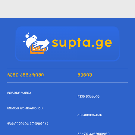
ᲩᲔᲛᲘ ᲐᲜᲒᲐᲠᲘᲨᲘ
ᲛᲔᲜᲘᲣ
ᲠᲔᲒᲘᲡᲢᲠᲐᲪᲘᲐ
ᲩᲕᲔᲜ ᲨᲔᲡᲐᲮᲔᲑ
ᲬᲔᲡᲔᲑᲘ ᲓᲐ ᲞᲘᲠᲝᲑᲔᲑᲘ
ᲒᲕᲔᲙᲘᲗᲮᲔᲑᲘᲐᲜ
ᲓᲐᲑᲠᲣᲜᲔᲑᲘᲡ ᲞᲝᲚᲘᲢᲘᲙᲐ
ᲒᲐᲮᲓᲘ ᲞᲐᲠᲢᲜᲘᲝᲠᲘ