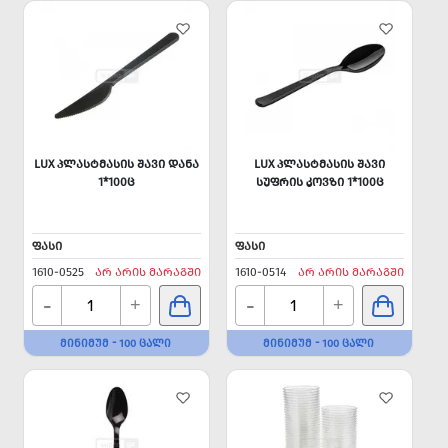
LUX ᲞᲚᲐᲡᲢᲛᲐᲡᲘᲡ ᲨᲐᲕᲘ ᲓᲐᲜᲐ
LUX ᲞᲚᲐᲡᲢᲛᲐᲡᲘᲡ ᲨᲐᲕᲘ
1*100Ც
ᲡᲣᲤᲠᲘᲡ ᲙᲝᲕᲖᲘ 1*100Ც
ᲤᲐᲡᲘ
ᲤᲐᲡᲘ
1610-0525
ᲐᲠ ᲐᲠᲘᲡ ᲛᲐᲠᲐᲒᲨᲘ
1610-0514
ᲐᲠ ᲐᲠᲘᲡ ᲛᲐᲠᲐᲒᲨᲘ
-
-
+
+
ᲛᲘᲜᲘᲛᲣᲛ - 100 ᲪᲐᲚᲘ
ᲛᲘᲜᲘᲛᲣᲛ - 100 ᲪᲐᲚᲘ