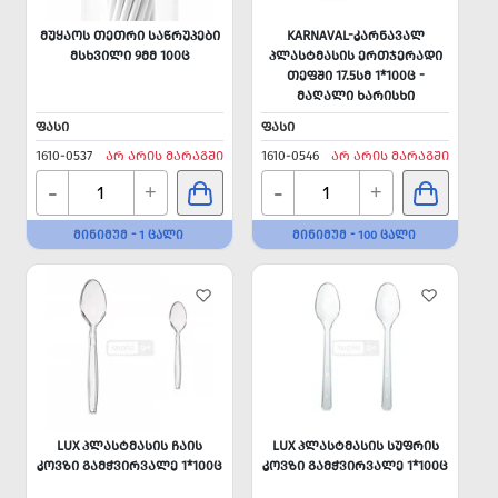
ᲛᲣᲧᲐᲝᲡ ᲗᲔᲗᲠᲘ ᲡᲐᲬᲠᲣᲞᲔᲑᲘ
KARNAVAL-ᲙᲐᲠᲜᲐᲕᲐᲚ
ᲛᲡᲮᲕᲘᲚᲘ 9ᲛᲛ 100Ც
ᲞᲚᲐᲡᲢᲛᲐᲡᲘᲡ ᲔᲠᲗᲯᲔᲠᲐᲓᲘ
ᲗᲔᲤᲨᲘ 17.5ᲡᲛ 1*100Ც -
ᲛᲐᲦᲐᲚᲘ ᲮᲐᲠᲘᲡᲮᲘ
ᲤᲐᲡᲘ
ᲤᲐᲡᲘ
1610-0537
ᲐᲠ ᲐᲠᲘᲡ ᲛᲐᲠᲐᲒᲨᲘ
1610-0546
ᲐᲠ ᲐᲠᲘᲡ ᲛᲐᲠᲐᲒᲨᲘ
-
-
+
+
ᲛᲘᲜᲘᲛᲣᲛ - 1 ᲪᲐᲚᲘ
ᲛᲘᲜᲘᲛᲣᲛ - 100 ᲪᲐᲚᲘ
LUX ᲞᲚᲐᲡᲢᲛᲐᲡᲘᲡ ᲩᲐᲘᲡ
LUX ᲞᲚᲐᲡᲢᲛᲐᲡᲘᲡ ᲡᲣᲤᲠᲘᲡ
ᲙᲝᲕᲖᲘ ᲒᲐᲛᲭᲕᲘᲠᲕᲐᲚᲔ 1*100Ც
ᲙᲝᲕᲖᲘ ᲒᲐᲛᲭᲕᲘᲠᲕᲐᲚᲔ 1*100Ც