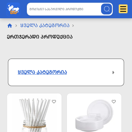
ᲧᲕᲔᲚᲐ ᲙᲐᲢᲔᲒᲝᲠᲘᲐ
Ერთჯერადი Პროდუქცია
ᲧᲕᲔᲚᲐ ᲙᲐᲢᲔᲒᲝᲠᲘᲐ