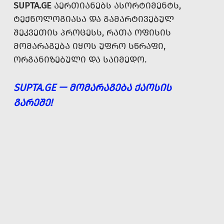
SUPTA.GE
ᲐᲔᲠᲗᲘᲐᲜᲔᲑᲡ ᲐᲡᲝᲠᲢᲘᲛᲔᲜᲢᲡ,
ᲢᲔᲥᲜᲝᲚᲝᲒᲘᲐᲡᲐ ᲓᲐ ᲒᲐᲛᲐᲠᲢᲘᲕᲔᲑᲣᲚ
ᲨᲔᲙᲕᲔᲗᲘᲡ ᲞᲠᲝᲪᲔᲡᲡ, ᲠᲐᲗᲐ ᲝᲤᲘᲡᲘᲡ
ᲛᲝᲛᲐᲠᲐᲒᲔᲑᲐ ᲘᲧᲝᲡ ᲣᲤᲠᲝ ᲡᲬᲠᲐᲤᲘ,
ᲝᲠᲒᲐᲜᲘᲖᲔᲑᲣᲚᲘ ᲓᲐ ᲡᲐᲘᲛᲔᲓᲝ.
SUPTA.GE — ᲛᲝᲛᲐᲠᲐᲒᲔᲑᲐ ᲥᲐᲝᲡᲘᲡ
ᲒᲐᲠᲔᲨᲔ!