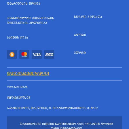
ᲓᲐᲑᲠᲣᲜᲔᲑᲘᲡ ᲤᲝᲠᲛᲐ
ᲡᲬᲠᲐᲤᲘ ᲒᲐᲓᲐᲮᲓᲐ
ᲞᲔᲠᲡᲝᲜᲐᲚᲣᲠᲘ ᲛᲝᲜᲐᲪᲔᲛᲔᲑᲘᲡ
ᲓᲐᲛᲣᲨᲐᲕᲔᲑᲘᲡ ᲞᲝᲚᲘᲢᲘᲙᲐ
ᲑᲚᲝᲒᲘ
ᲡᲐᲘᲢᲘᲡ ᲠᲣᲙᲐ
ᲕᲚᲝᲒᲘ
ᲓᲐᲒᲕᲘᲙᲐᲕᲨᲘᲠᲓᲘᲗ
+995322110626
INFO@SUPTA.GE
ᲡᲐᲥᲐᲠᲗᲕᲔᲚᲝ, ᲗᲑᲘᲚᲘᲡᲘ, Მ. ᲬᲘᲜᲐᲛᲫᲦᲕᲠᲘᲨᲕᲘᲚᲘᲡ Ქ. N162
ᲓᲐᲒᲕᲘᲢᲝᲕᲔᲗ ᲗᲥᲕᲔᲜᲘ ᲡᲐᲙᲝᲜᲢᲐᲥᲢᲝ ᲩᲕᲔᲜ ᲣᲛᲝᲙᲚᲔᲡ ᲓᲠᲝᲨᲘ
ᲓᲐᲒᲘᲙᲐᲕᲨᲘᲠᲓᲔᲑᲘᲗ