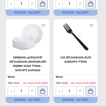
-
-
+
+
ᲛᲘᲜᲘᲛᲣᲛ - 100 ᲪᲐᲚᲘ
ᲛᲘᲜᲘᲛᲣᲛ - 100 ᲪᲐᲚᲘ
KARNAVAL-ᲙᲐᲠᲜᲐᲕᲐᲚ
LUX ᲞᲚᲐᲡᲢᲛᲐᲡᲘᲡ ᲨᲐᲕᲘ
ᲞᲚᲐᲡᲢᲛᲐᲡᲘᲡ ᲔᲠᲗᲯᲔᲠᲐᲓᲘ
ᲩᲐᲜᲒᲐᲚᲘ 1*100Ც
ᲗᲔᲤᲨᲘ 19.5ᲡᲛ 1*100Ც -
ᲛᲐᲦᲐᲚᲘ ᲮᲐᲠᲘᲡᲮᲘ
ᲤᲐᲡᲘ
ᲤᲐᲡᲘ
1610-0547
ᲐᲠ ᲐᲠᲘᲡ ᲛᲐᲠᲐᲒᲨᲘ
1610-0526
ᲐᲠ ᲐᲠᲘᲡ ᲛᲐᲠᲐᲒᲨᲘ
-
-
+
+
ᲛᲘᲜᲘᲛᲣᲛ - 100 ᲪᲐᲚᲘ
ᲛᲘᲜᲘᲛᲣᲛ - 100 ᲪᲐᲚᲘ