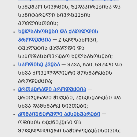
ᲡᲐᲛᲣᲨᲐᲝ ᲡᲘᲕᲠᲪᲘᲡ, ᲖᲔᲓᲐᲞᲘᲠᲔᲑᲘᲡᲐ ᲓᲐ
ᲡᲐᲜᲘᲢᲐᲠᲣᲚᲘ ᲡᲘᲕᲠᲪᲔᲔᲑᲘᲡ
ᲛᲝᲕᲚᲘᲡᲗᲕᲘᲡ;
ᲮᲔᲚᲡᲐᲮᲝᲪᲔᲑᲘ ᲓᲐ ᲥᲐᲦᲐᲚᲓᲘᲡ
ᲞᲠᲝᲓᲣᲥᲪᲘᲐ
— Z ᲮᲔᲚᲡᲐᲮᲝᲪᲘ,
ᲢᲣᲐᲚᲔᲢᲘᲡ ᲥᲐᲦᲐᲚᲓᲘ ᲓᲐ
ᲡᲐᲧᲝᲤᲐᲪᲮᲝᲕᲠᲔᲑᲝ ᲮᲔᲚᲡᲐᲮᲝᲪᲔᲑᲘ;
ᲡᲐᲝᲤᲘᲡᲔ ᲙᲕᲔᲑᲐ
— ᲧᲐᲕᲐ, ᲩᲐᲘ, ᲬᲧᲐᲚᲘ ᲓᲐ
ᲡᲮᲕᲐ ᲧᲝᲕᲔᲚᲓᲦᲘᲣᲠᲘ ᲛᲝᲮᲛᲐᲠᲔᲑᲘᲡ
ᲞᲠᲝᲓᲣᲥᲪᲘᲐ;
ᲔᲠᲗᲯᲔᲠᲐᲓᲘ ᲞᲠᲝᲓᲣᲥᲪᲘᲐ
—
ᲔᲠᲗᲯᲔᲠᲐᲓᲘ ᲭᲘᲥᲔᲑᲘ, ᲐᲥᲡᲔᲡᲣᲐᲠᲔᲑᲘ ᲓᲐ
ᲡᲮᲕᲐ ᲓᲐᲛᲮᲛᲐᲠᲔ ᲜᲘᲕᲗᲔᲑᲘ;
ᲙᲝᲛᲞᲘᲣᲢᲔᲠᲣᲚᲘ ᲐᲥᲡᲔᲡᲣᲐᲠᲔᲑᲘ
—
ᲝᲤᲘᲡᲘᲡ ᲢᲔᲥᲜᲘᲙᲣᲠᲘ ᲓᲐ
ᲧᲝᲕᲔᲚᲓᲦᲘᲣᲠᲘ ᲡᲐᲭᲘᲠᲝᲔᲑᲔᲑᲘᲡᲗᲕᲘᲡ;