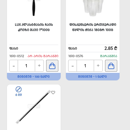
LUX ᲞᲚᲐᲡᲢᲛᲐᲡᲘᲡ ᲩᲐᲘᲡ
ᲓᲘᲡᲞᲔᲜᲡᲔᲠᲘᲡ ᲔᲠᲗᲯᲔᲠᲐᲓᲘ
ᲙᲝᲕᲖᲘ ᲨᲐᲕᲘ 1*100Ც
ᲬᲧᲚᲘᲡ ᲭᲘᲥᲐ 180ᲒᲠ 100Ც
2.85 ₾
ᲤᲐᲡᲘ
ᲤᲐᲡᲘ
1610-0512
ᲐᲠ ᲐᲠᲘᲡ ᲛᲐᲠᲐᲒᲨᲘ
1610-0576
ᲛᲐᲠᲐᲒᲨᲘᲐ
-
-
+
+
ᲛᲘᲜᲘᲛᲣᲛ - 100 ᲪᲐᲚᲘ
ᲛᲘᲜᲘᲛᲣᲛ - 1 ᲪᲐᲚᲘ