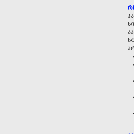
Რ
Ჰ
Ს
Ა
Ს
Პ