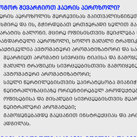
ᲝᲒᲝᲠ ᲨᲔᲕᲐᲠᲩᲘᲝᲗ ᲰᲐᲔᲠᲘᲡ ᲐᲔᲠᲝᲖᲝᲚᲘ?
ᲐᲔᲠᲘᲡ ᲐᲔᲠᲝᲖᲝᲚᲘᲡ ᲨᲔᲠᲩᲔᲕᲘᲡᲐᲡ ᲒᲐᲘᲗᲕᲐᲚᲘᲡᲬᲘᲜᲔᲗ 
ᲘᲮᲨᲘᲠᲔ ᲓᲐ ᲘᲡ, ᲒᲭᲘᲠᲓᲔᲑᲐᲗ ᲔᲠᲗᲯᲔᲠᲐᲓᲘ ᲮᲔᲚᲘᲗ ᲒᲐ
ᲞᲐᲠᲐᲢᲘᲡ ᲑᲐᲚᲝᲜᲘ. ᲛᲪᲘᲠᲔ ᲝᲤᲘᲡᲘᲡᲗᲕᲘᲡ ᲨᲔᲘᲫᲚᲔᲑᲐ 
ᲢᲐᲜᲓᲐᲠᲢᲣᲚᲘ ᲐᲔᲠᲝᲖᲝᲚᲘ, ᲮᲝᲚᲝ ᲛᲐᲦᲐᲚᲘ ᲢᲠᲐᲤᲘᲙ
ᲠᲐᲥᲢᲘᲙᲣᲚᲘᲐ ᲐᲕᲢᲝᲛᲐᲢᲣᲠᲘ ᲐᲠᲝᲛᲐᲢᲘᲖᲐᲢᲝᲠᲘ ᲓᲐ Ს
ᲨᲔᲐᲠᲩᲘᲔᲗ ᲐᲠᲝᲛᲐᲢᲘ ᲡᲘᲕᲠᲪᲘᲡ ᲢᲘᲞᲘᲡᲐ ᲓᲐ ᲒᲐᲛᲝᲧ
ᲛᲐᲦᲐᲚᲘ ᲢᲠᲐᲤᲘᲙᲘᲡ ᲡᲘᲕᲠᲪᲔᲔᲑᲘᲡᲗᲕᲘᲡ ᲒᲐᲛᲝᲘᲧᲔᲜ
ᲐᲕᲢᲝᲛᲐᲢᲣᲠᲘ ᲐᲠᲝᲛᲐᲢᲘᲖᲐᲢᲝᲠᲘ;
ᲡᲕᲔᲚᲘ ᲬᲔᲠᲢᲘᲚᲔᲑᲘᲡᲗᲕᲘᲡ ᲣᲞᲘᲠᲐᲢᲔᲡᲝᲑᲐ ᲛᲘᲐᲜᲘᲭ
ᲜᲔᲘᲢᲠᲐᲚᲘᲖᲐᲪᲘᲐᲖᲔ ᲝᲠᲘᲔᲜᲢᲘᲠᲔᲑᲣᲚ ᲞᲠᲝᲓᲣᲥᲢᲔᲑ
ᲝᲤᲘᲡᲔᲑᲘᲡᲐ ᲓᲐ ᲛᲘᲡᲐᲦᲔᲑᲘ ᲡᲘᲕᲠᲪᲔᲔᲑᲘᲡᲗᲕᲘᲡ ᲨᲔᲐ
ᲜᲔᲘᲢᲠᲐᲚᲣᲠᲘ ᲐᲠᲝᲛᲐᲢᲔᲑᲘ;
ᲒᲐᲛᲝᲧᲔᲜᲔᲑᲐᲛᲓᲔ ᲒᲐᲔᲪᲐᲜᲘᲗ ᲘᲜᲡᲢᲠᲣᲥᲪᲘᲐᲡ ᲓᲐ Პ
ᲐᲓᲒᲘᲚᲐᲡ.