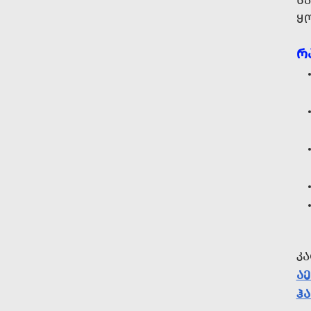
Ს
Ყ
Რ
Კ
Ა
ᲰᲐ