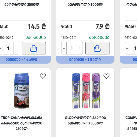
ᲐᲔᲠᲝᲖᲝᲚᲘ 250ᲛᲚ
ᲐᲔᲠᲝᲖᲝᲚᲘ 300ᲛᲚ
ᲝᲗᲐᲮ
14.5 ₾
7.9 ₾
ᲤᲐᲡᲘ
ᲤᲐᲡᲘ
ᲤᲐᲡᲘ
ᲛᲐᲠᲐᲒᲨᲘᲐ
ᲛᲐᲠᲐᲒᲨᲘᲐ
610-0242
1610-0241
1610-0
-
-
-
+
+
ᲛᲘᲜᲘᲛᲣᲛ - 1 ᲪᲐᲚᲘ
ᲛᲘᲜᲘᲛᲣᲛ - 1 ᲪᲐᲚᲘ
ᲛᲘ
TROPICANA-ᲢᲠᲝᲞᲘᲙᲐᲜᲐ
GLODY-ᲒᲚᲝᲓᲘ ᲰᲐᲔᲠᲘᲡ
COMPA
ᲐᲞᲐᲠᲐᲢᲘᲡ ᲐᲔᲠᲝᲖᲝᲚᲘ
ᲐᲔᲠᲝᲖᲝᲚᲘ 300ᲛᲚ
'
250ᲛᲚ
ᲒᲐᲛᲬ