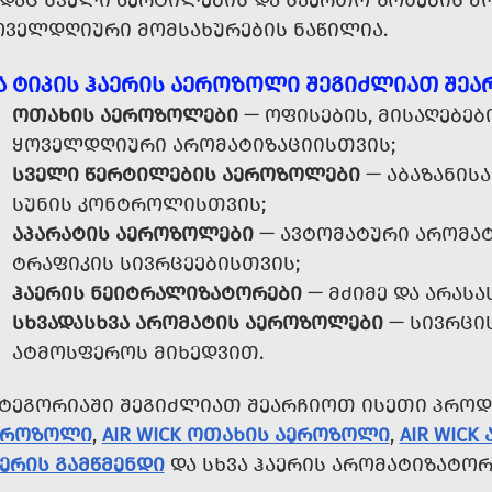
ᲐᲓᲐᲪ ᲡᲕᲔᲚᲘ ᲬᲔᲠᲢᲘᲚᲔᲑᲘᲡ ᲓᲐ ᲡᲐᲔᲠᲗᲝ ᲖᲝᲜᲔᲑᲘᲡ Მ
ᲝᲕᲔᲚᲓᲦᲘᲣᲠᲘ ᲛᲝᲛᲡᲐᲮᲣᲠᲔᲑᲘᲡ ᲜᲐᲬᲘᲚᲘᲐ.
Ა ᲢᲘᲞᲘᲡ ᲰᲐᲔᲠᲘᲡ ᲐᲔᲠᲝᲖᲝᲚᲘ ᲨᲔᲒᲘᲫᲚᲘᲐᲗ ᲨᲔᲐ
ᲝᲗᲐᲮᲘᲡ ᲐᲔᲠᲝᲖᲝᲚᲔᲑᲘ
— ᲝᲤᲘᲡᲔᲑᲘᲡ, ᲛᲘᲡᲐᲦᲔᲑᲔᲑ
ᲧᲝᲕᲔᲚᲓᲦᲘᲣᲠᲘ ᲐᲠᲝᲛᲐᲢᲘᲖᲐᲪᲘᲘᲡᲗᲕᲘᲡ;
ᲡᲕᲔᲚᲘ ᲬᲔᲠᲢᲘᲚᲔᲑᲘᲡ ᲐᲔᲠᲝᲖᲝᲚᲔᲑᲘ
— ᲐᲑᲐᲖᲐᲜᲘᲡᲐ
ᲡᲣᲜᲘᲡ ᲙᲝᲜᲢᲠᲝᲚᲘᲡᲗᲕᲘᲡ;
ᲐᲞᲐᲠᲐᲢᲘᲡ ᲐᲔᲠᲝᲖᲝᲚᲔᲑᲘ
— ᲐᲕᲢᲝᲛᲐᲢᲣᲠᲘ ᲐᲠᲝᲛᲐᲢ
ᲢᲠᲐᲤᲘᲙᲘᲡ ᲡᲘᲕᲠᲪᲔᲔᲑᲘᲡᲗᲕᲘᲡ;
ᲰᲐᲔᲠᲘᲡ ᲜᲔᲘᲢᲠᲐᲚᲘᲖᲐᲢᲝᲠᲔᲑᲘ
— ᲛᲫᲘᲛᲔ ᲓᲐ ᲐᲠᲐᲡᲐ
ᲡᲮᲕᲐᲓᲐᲡᲮᲕᲐ ᲐᲠᲝᲛᲐᲢᲘᲡ ᲐᲔᲠᲝᲖᲝᲚᲔᲑᲘ
— ᲡᲘᲕᲠᲪᲘᲡ
ᲐᲢᲛᲝᲡᲤᲔᲠᲝᲡ ᲛᲘᲮᲔᲓᲕᲘᲗ.
ᲐᲢᲔᲒᲝᲠᲘᲐᲨᲘ ᲨᲔᲒᲘᲫᲚᲘᲐᲗ ᲨᲔᲐᲠᲩᲘᲝᲗ ᲘᲡᲔᲗᲘ ᲞᲠᲝᲓ
ᲔᲠᲝᲖᲝᲚᲘ
,
AIR WICK ᲝᲗᲐᲮᲘᲡ ᲐᲔᲠᲝᲖᲝᲚᲘ
,
AIR WIC
ᲔᲠᲘᲡ ᲒᲐᲛᲬᲛᲔᲜᲓᲘ
ᲓᲐ ᲡᲮᲕᲐ ᲰᲐᲔᲠᲘᲡ ᲐᲠᲝᲛᲐᲢᲘᲖᲐᲢᲝᲠ