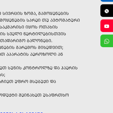
ᲡᲘᲕᲠᲪᲘᲡ ᲖᲝᲛᲐ, ᲒᲐᲛᲝᲧᲔᲜᲔᲑᲘᲡ
ᲛᲝᲧᲔᲜᲔᲑᲘᲡ ᲡᲞᲠᲔᲘ ᲗᲣ ᲐᲕᲢᲝᲛᲐᲢᲣᲠᲘ
ᲡᲐᲙᲛᲐᲠᲘᲡᲘ ᲘᲧᲝᲡ ᲝᲗᲐᲮᲘᲡ
ᲘᲡ ᲡᲕᲔᲚᲘ ᲬᲔᲠᲢᲘᲚᲔᲑᲘᲡᲗᲕᲘᲡ
ᲐᲗᲐᲓᲐᲠᲘᲒᲝ ᲑᲐᲚᲝᲜᲔᲑᲘ.
ᲔᲜᲔᲑᲘᲡ ᲒᲐᲠᲔᲛᲝᲡ ᲛᲘᲮᲔᲓᲕᲘᲗ;
ᲔᲗ ᲐᲞᲐᲠᲐᲢᲘᲡ ᲐᲔᲠᲝᲖᲝᲚᲘ ᲐᲜ
ᲔᲗ ᲡᲣᲜᲘᲡ ᲙᲝᲜᲢᲠᲝᲚᲖᲔ ᲓᲐ ᲰᲐᲔᲠᲘᲡ
Ს;
ᲠᲩᲘᲔᲗ ᲣᲤᲠᲝ ᲛᲡᲣᲑᲣᲥᲘ ᲓᲐ
ᲠᲝᲓᲣᲥᲢᲘ ᲨᲔᲘᲜᲐᲮᲔᲗ ᲣᲡᲐᲤᲠᲗᲮᲝ