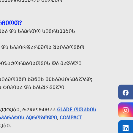
ᲝᲬᲔᲡᲠᲘᲒᲔᲑᲣᲚᲘ ᲒᲐᲠᲔᲛᲝ
ᲠᲩᲘᲝᲗ?
ᲘᲡᲐ ᲓᲐ ᲡᲐᲔᲠᲗᲝ ᲡᲘᲕᲠᲪᲔᲔᲑᲘᲡ
 ᲓᲐ ᲡᲐᲞᲘᲠᲤᲐᲠᲔᲨᲝᲡ ᲣᲡᲘᲐᲛᲝᲕᲜᲝ
ᲘᲖᲐᲢᲝᲠᲔᲑᲘᲡᲗᲕᲘᲡ ᲓᲐ ᲛᲐᲦᲐᲚᲘ
ᲡᲘᲐᲛᲝᲕᲜᲝ ᲡᲣᲜᲘᲡ ᲨᲔᲡᲐᲛᲪᲘᲠᲔᲑᲚᲐᲓ;
 ᲢᲘᲞᲘᲡᲐ ᲓᲐ ᲡᲐᲡᲣᲠᲕᲔᲚᲘ
ᲣᲥᲢᲔᲑᲘ, ᲠᲝᲒᲝᲠᲘᲪᲐᲐ
GLADE ᲝᲗᲐᲮᲘᲡ
K ᲐᲞᲐᲠᲐᲢᲘᲡ ᲐᲔᲠᲝᲖᲝᲚᲘ
,
COMPACT
ᲔᲑᲘ.