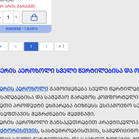
610-0245
Რ ᲐᲠᲘᲡ ᲛᲐᲠᲐᲒᲨᲘ
-
+
ᲛᲘᲜᲘᲛᲣᲛ - 1 ᲪᲐᲚᲘ
«
‹
1
›
» 1
ᲐᲔᲠᲘᲡ ᲐᲔᲠᲝᲖᲝᲚᲘ ᲡᲕᲔᲚᲘ ᲬᲔᲠᲢᲘᲚᲔᲑᲘᲡᲐ ᲓᲐ 
ᲐᲔᲠᲘᲡ ᲐᲔᲠᲝᲖᲝᲚᲘ
ᲒᲐᲛᲝᲘᲧᲔᲜᲔᲑᲐ ᲡᲕᲔᲚᲘ ᲬᲔᲠᲢᲘᲚᲔᲑᲘ
ᲘᲡᲐᲦᲔᲑᲔᲑᲘᲡᲐ ᲓᲐ ᲡᲐᲛᲣᲨᲐᲝ ᲒᲐᲠᲔᲛᲝᲡ ᲙᲝᲛᲤᲝᲠᲢᲣᲚᲘ
ᲡᲔᲗᲘ ᲞᲠᲝᲓᲣᲥᲢᲘ ᲔᲮᲛᲐᲠᲔᲑᲐ ᲑᲘᲖᲜᲔᲡᲡ ᲣᲡᲘᲐᲛᲝᲕᲜᲝ Ს
ᲡᲣᲤᲗᲐᲕᲘᲡ ᲨᲔᲒᲠᲫᲜᲔᲑᲘᲡ ᲨᲔᲥᲛᲜᲐᲨᲘ.
ᲐᲔᲠᲘᲡ ᲐᲔᲠᲝᲖᲝᲚᲘ ᲒᲐᲜᲡᲐᲙᲣᲗᲠᲔᲑᲘᲗ ᲞᲠᲐᲥᲢᲘᲙᲣᲚᲘ
ᲔᲥᲢᲝᲠᲘᲡᲗᲕᲘᲡ
, ᲡᲐᲡᲢᲣᲛᲠᲝᲔᲑᲘᲡᲗᲕᲘᲡ, ᲡᲐᲛᲔᲓᲘᲪᲘᲜᲝ