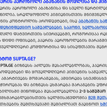
ᲐᲔᲠᲘᲡ ᲐᲔᲠᲝᲖᲝᲚᲘ ᲐᲑᲐᲖᲐᲜᲘᲡ ᲛᲝᲕᲚᲘᲡᲐ ᲓᲐ ᲰᲘᲒ
ᲐᲔᲠᲘᲡ ᲐᲔᲠᲝᲖᲝᲚᲘ ᲐᲑᲐᲖᲐᲜᲘᲡᲐ ᲓᲐ ᲡᲕᲔᲚᲘ ᲬᲔᲠᲢᲘᲚ
ᲐᲬᲘᲚᲘᲐ. ᲡᲠᲣᲚᲧᲝᲤᲘᲚᲘ ᲰᲘᲒᲘᲔᲜᲘᲡᲗᲕᲘᲡ ᲛᲜᲘᲨᲕᲜᲔᲚ
ᲣᲜᲘᲡ ᲙᲝᲜᲢᲠᲝᲚᲘᲡ ᲞᲠᲝᲓᲣᲥᲢᲔᲑᲘ, ᲘᲡᲔ
ᲐᲑᲐᲖᲐᲜᲘᲡ ᲡᲐ
ᲐᲓᲔᲖᲘᲜᲤᲔᲥᲪᲘᲝ ᲡᲐᲨᲣᲐᲚᲔᲑᲔᲑᲘ
,
ᲡᲐᲞᲝᲜᲘ
,
ᲮᲔᲚᲡᲐᲮᲝᲪ
ᲐᲦᲐᲚᲘ ᲓᲐᲢᲕᲘᲠᲗᲕᲘᲡ ᲡᲘᲕᲠᲪᲔᲔᲑᲨᲘ, ᲠᲝᲒᲝᲠᲘᲪᲐᲐ ᲠᲔ
 ᲓᲘᲓᲘ ᲝᲤᲘᲡᲔᲑᲘ, ᲰᲐᲔᲠᲘᲡ ᲐᲔᲠᲝᲖᲝᲚᲔᲑᲘᲡ ᲛᲐᲠᲐᲒᲨᲘ 
ᲝᲕᲔᲚᲓᲦᲘᲣᲠᲘ ᲙᲝᲛᲤᲝᲠᲢᲘᲡᲐ ᲓᲐ ᲡᲘᲡᲣᲤᲗᲐᲕᲘᲡ ᲨᲔᲒᲠᲫ
ᲐᲢᲝᲛ SUPTA.GE?
PTA.GE
ᲑᲘᲖᲜᲔᲡᲡ ᲐᲫᲚᲔᲕᲡ ᲨᲔᲡᲐᲫᲚᲔᲑᲚᲝᲑᲐᲡ, ᲰᲐᲔᲠᲘ
ᲠᲝᲓᲣᲥᲢᲔᲑᲘ ᲓᲐ ᲧᲝᲕᲔᲚᲓᲦᲘᲣᲠᲘ ᲰᲘᲒᲘᲔᲜᲘᲡ ᲡᲐᲨᲣᲐᲚᲔ
 ᲐᲛᲐᲠᲢᲘᲕᲔᲑᲡ ᲛᲝᲛᲐᲠᲐᲒᲔᲑᲐᲡ, ᲐᲛᲪᲘᲠᲔᲑᲡ ᲡᲮᲕᲐᲓᲐᲡ
ᲐᲭᲘᲠᲝᲔᲑᲐᲡ ᲓᲐ ᲑᲘᲖᲜᲔᲡᲡ ᲔᲮᲛᲐᲠᲔᲑᲐ ᲛᲐᲠᲐᲒᲔᲑᲘᲡ ᲣᲤ
ᲑᲘᲚᲘᲡᲨᲘ ᲛᲘᲬᲝᲓᲔᲑᲐ ᲨᲔᲡᲐᲫᲚᲔᲑᲔᲚᲘᲐ
2–3 ᲡᲐᲛᲣᲨᲐᲝ
ᲝᲛᲮᲛᲐᲠᲔᲑᲚᲔᲑᲘᲡᲗᲕᲘᲡ ᲮᲔᲚᲛᲘᲡᲐᲬᲕᲓᲝᲛᲘᲐ
B2B ᲨᲔᲗ
ᲘᲗᲮᲕᲔᲑᲘᲡ ᲨᲔᲛᲗᲮᲕᲔᲕᲐᲨᲘ ᲨᲔᲒᲘᲫᲚᲘᲐᲗ ᲒᲐᲔᲪᲜᲝᲗ
ᲮᲨ