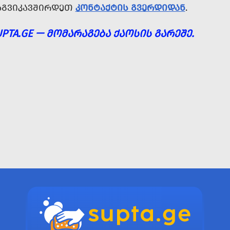
ᲐᲒᲕᲘᲙᲐᲕᲨᲘᲠᲓᲔᲗ
ᲙᲝᲜᲢᲐᲥᲢᲘᲡ ᲒᲕᲔᲠᲓᲘᲓᲐᲜ
.
UPTA.GE — ᲛᲝᲛᲐᲠᲐᲒᲔᲑᲐ ᲥᲐᲝᲡᲘᲡ ᲒᲐᲠᲔᲨᲔ.