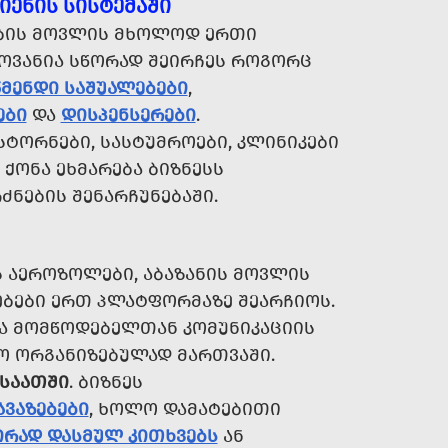
ᲘᲔᲜᲘᲡ ᲡᲘᲡᲢᲔᲛᲐᲨᲘ
ᲔᲑᲘᲡ ᲛᲝᲕᲚᲘᲡ ᲛᲮᲝᲚᲝᲓ ᲔᲠᲗᲘ
ᲝᲕᲐᲜᲘᲐ ᲡᲬᲝᲠᲐᲓ ᲨᲔᲘᲠᲩᲔᲡ ᲠᲝᲒᲝᲠᲪ
ᲬᲛᲔᲜᲓᲘ ᲡᲐᲨᲣᲐᲚᲔᲑᲔᲑᲘ
,
ᲔᲑᲘ
ᲓᲐ
ᲓᲘᲡᲞᲔᲜᲡᲔᲠᲔᲑᲘ
.
ᲡᲢᲝᲠᲜᲔᲑᲘ, ᲡᲐᲡᲢᲣᲛᲠᲝᲔᲑᲘ, ᲙᲚᲘᲜᲘᲙᲔᲑᲘ
ᲥᲝᲜᲐ ᲔᲮᲛᲐᲠᲔᲑᲐ ᲑᲘᲖᲜᲔᲡᲡ
ᲜᲔᲑᲘᲡ ᲨᲔᲜᲐᲠᲩᲣᲜᲔᲑᲐᲨᲘ.
Ს ᲐᲔᲠᲝᲖᲝᲚᲔᲑᲘ, ᲐᲑᲐᲖᲐᲜᲘᲡ ᲛᲝᲕᲚᲘᲡ
ᲑᲔᲑᲘ ᲔᲠᲗ ᲞᲚᲐᲢᲤᲝᲠᲛᲐᲖᲔ ᲨᲔᲐᲠᲩᲘᲝᲡ.
ᲮᲕᲐ ᲛᲝᲛᲬᲝᲓᲔᲑᲔᲚᲗᲐᲜ ᲙᲝᲛᲣᲜᲘᲙᲐᲪᲘᲘᲡ
ᲠᲝ ᲝᲠᲒᲐᲜᲘᲖᲔᲑᲣᲚᲐᲓ ᲛᲐᲠᲗᲕᲐᲨᲘ.
 ᲡᲐᲐᲗᲨᲘ
. ᲑᲘᲖᲜᲔᲡ
ᲐᲕᲐᲖᲔᲑᲔᲑᲘ
, ᲮᲝᲚᲝ ᲓᲐᲛᲐᲢᲔᲑᲘᲗᲘ
ᲘᲠᲐᲓ ᲓᲐᲡᲛᲣᲚ ᲙᲘᲗᲮᲕᲔᲑᲡ
ᲐᲜ