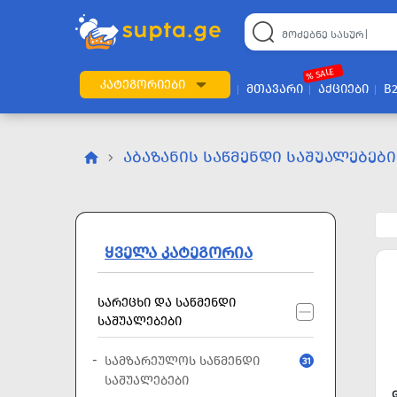
22
169
57
2
196
24
89
7
60
% SALE
ᲙᲐᲢᲔᲒᲝᲠᲘᲔᲑᲘ
ᲛᲗᲐᲕᲐᲠᲘ
ᲐᲥᲪᲘᲔᲑᲘ
B
ᲐᲑᲐᲖᲐᲜᲘᲡ ᲡᲐᲬᲛᲔᲜᲓᲘ ᲡᲐᲨᲣᲐᲚᲔᲑᲔᲑᲘ
ᲧᲕᲔᲚᲐ ᲙᲐᲢᲔᲒᲝᲠᲘᲐ
ᲡᲐᲠᲔᲪᲮᲘ ᲓᲐ ᲡᲐᲬᲛᲔᲜᲓᲘ
ᲡᲐᲨᲣᲐᲚᲔᲑᲔᲑᲘ
ᲡᲐᲛᲖᲐᲠᲔᲣᲚᲝᲡ ᲡᲐᲬᲛᲔᲜᲓᲘ
31
ᲡᲐᲨᲣᲐᲚᲔᲑᲔᲑᲘ