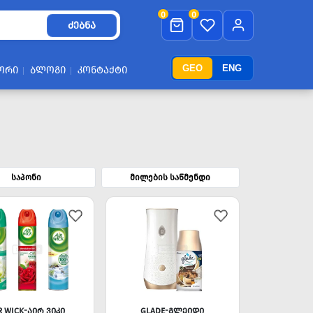
0
0
ᲫᲔᲑᲜᲐ
GEO
ENG
ᲝᲠᲘ
ᲑᲚᲝᲒᲘ
ᲙᲝᲜᲢᲐᲥᲢᲘ
საპონი
მილების საწმენდი
R WICK-ᲐᲘᲠ ᲕᲘᲙᲘ
GLADE-ᲒᲚᲔᲘᲓᲘ