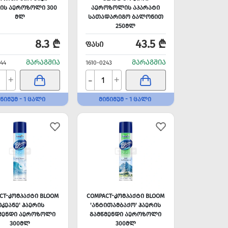
ᲘᲡ ᲐᲔᲠᲝᲖᲝᲚᲘ 300
ᲐᲔᲠᲝᲖᲝᲚᲘᲡ ᲐᲞᲐᲠᲐᲢᲘ
ᲛᲚ
ᲡᲐᲗᲐᲓᲐᲠᲘᲒᲝ ᲑᲐᲚᲝᲜᲘᲗ
250ᲛᲚ
8.3 ₾
43.5 ₾
ᲤᲐᲡᲘ
ᲛᲐᲠᲐᲒᲨᲘᲐ
ᲛᲐᲠᲐᲒᲨᲘᲐ
244
1610-0243
-
+
+
ᲜᲘᲛᲣᲛ - 1 ᲪᲐᲚᲘ
ᲛᲘᲜᲘᲛᲣᲛ - 1 ᲪᲐᲚᲘ
CT-ᲙᲝᲛᲞᲐᲥᲢᲘ BLOOM
COMPACT-ᲙᲝᲛᲞᲐᲥᲢᲘ BLOOM
ᲝᲙᲔᲐᲜᲔ' ᲰᲐᲔᲠᲘᲡ
'ᲐᲜᲢᲘᲗᲐᲛᲑᲐᲥᲝ' ᲰᲐᲔᲠᲘᲡ
ᲛᲔᲜᲓᲘ ᲐᲔᲠᲝᲖᲝᲚᲘ
ᲒᲐᲛᲬᲛᲔᲜᲓᲘ ᲐᲔᲠᲝᲖᲝᲚᲘ
300ᲛᲚ
300ᲛᲚ