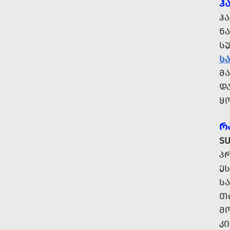
Ჰ
Ჰ
Ნ
Ს
Ს
Მ
ᲓᲐ
Ყ
Რ
SU
Პ
ᲔᲡ
Ს
Თ
Მ
Კ