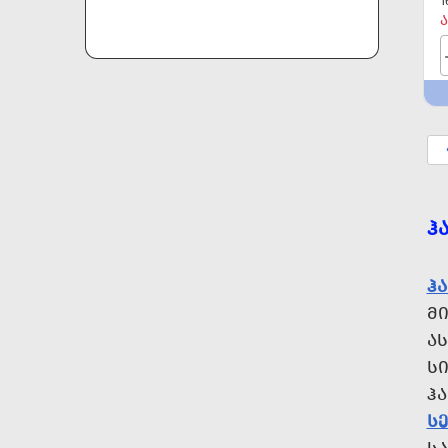
1
Ა
Ჰ
Ჰ
Მ
Ა
ᲡᲘ
Ჰ
Ს