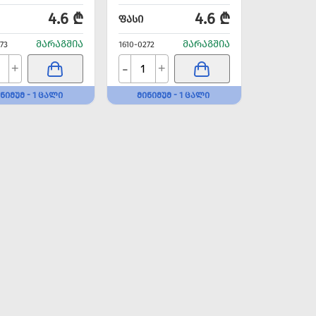
4.6 ₾
4.6 ₾
ᲤᲐᲡᲘ
ᲛᲐᲠᲐᲒᲨᲘᲐ
ᲛᲐᲠᲐᲒᲨᲘᲐ
73
1610-0272
-
+
+
ᲜᲘᲛᲣᲛ - 1 ᲪᲐᲚᲘ
ᲛᲘᲜᲘᲛᲣᲛ - 1 ᲪᲐᲚᲘ