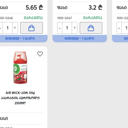
5.65 ₾
3.2 ₾
ᲤᲐᲡᲘ
ᲤᲐᲡᲘ
ᲤᲐᲡᲘ
ᲛᲐᲠᲐᲒᲨᲘᲐ
ᲛᲐᲠᲐᲒᲨᲘᲐ
610-0248
1610-0247
1610-02
-
-
-
+
+
ᲛᲘᲜᲘᲛᲣᲛ - 1 ᲪᲐᲚᲘ
ᲛᲘᲜᲘᲛᲣᲛ - 1 ᲪᲐᲚᲘ
ᲛᲘ
AIR WICK-ᲐᲘᲠ ᲕᲘᲙ
ᲐᲞᲐᲠᲐᲢᲘᲡ ᲐᲔᲠᲝᲖᲝᲚᲘ
250ᲛᲚ
ᲤᲐᲡᲘ