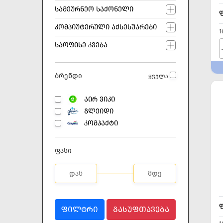
ᲡᲐᲛᲔᲣᲠᲜᲔᲝ ᲡᲐᲥᲝᲜᲔᲚᲘ
ᲙᲝᲛᲞᲘᲣᲢᲔᲠᲣᲚᲘ ᲐᲥᲡᲔᲡᲣᲐᲠᲔᲑᲘ
1
ᲡᲐᲝᲤᲘᲡᲔ ᲙᲕᲔᲑᲐ
ბრენდი
ყველა
ᲐᲘᲠ ᲕᲘᲙᲘ
ᲒᲚᲔᲘᲓᲘ
ᲙᲝᲛᲞᲐᲥᲢᲘ
ფასი
ᲤᲘᲚᲢᲠᲘ
ᲒᲐᲡᲣᲤᲗᲐᲕᲔᲑᲐ