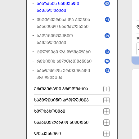
ᲐᲑᲐᲖᲐᲜᲘᲡ ᲡᲐᲬᲛᲔᲜᲓᲘ
65
ᲡᲐᲨᲣᲐᲚᲔᲑᲔᲑᲘ
ᲘᲜᲢᲔᲠᲘᲔᲠᲘᲡᲐ ᲓᲐ ᲐᲕᲔᲯᲘᲡ
41
ᲡᲐᲬᲛᲔᲜᲓᲘ ᲡᲐᲨᲣᲐᲚᲔᲑᲔᲑᲘ
ᲡᲐᲓᲔᲖᲘᲜᲤᲔᲥᲪᲘᲝ
24
1
ᲡᲐᲨᲣᲐᲚᲔᲑᲔᲑᲘ
ᲢᲘᲚᲝᲔᲑᲘ ᲓᲐ ᲦᲠᲣᲑᲚᲔᲑᲘ
33
ᲠᲔᲖᲘᲜᲘᲡ ᲮᲔᲚᲗᲐᲗᲛᲐᲜᲔᲑᲘ
16
ᲡᲐᲡᲢᲣᲛᲠᲝᲡ ᲔᲠᲗᲯᲔᲠᲐᲓᲘ
12
ᲞᲠᲝᲓᲣᲥᲪᲘᲐ
ᲔᲠᲗᲯᲔᲠᲐᲓᲘ ᲞᲠᲝᲓᲣᲥᲪᲘᲐ
ᲡᲐᲛᲔᲓᲘᲪᲘᲜᲝ ᲞᲠᲝᲓᲣᲥᲪᲘᲐ
ᲮᲔᲚᲡᲐᲮᲝᲪᲔᲑᲘ
ᲡᲐᲙᲐᲜᲪᲔᲚᲐᲠᲘᲝ ᲜᲘᲕᲗᲔᲑᲘ
ᲓᲘᲡᲞᲔᲜᲡᲔᲠᲘ