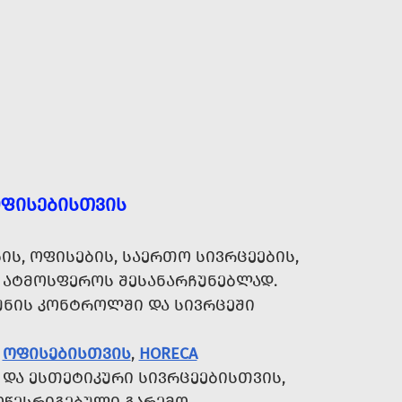
ᲝᲤᲘᲡᲔᲑᲘᲡᲗᲕᲘᲡ
Ს, ᲝᲤᲘᲡᲔᲑᲘᲡ, ᲡᲐᲔᲠᲗᲝ ᲡᲘᲕᲠᲪᲔᲔᲑᲘᲡ,
 ᲐᲢᲛᲝᲡᲤᲔᲠᲝᲡ ᲨᲔᲡᲐᲜᲐᲠᲩᲣᲜᲔᲑᲚᲐᲓ.
ᲣᲜᲘᲡ ᲙᲝᲜᲢᲠᲝᲚᲨᲘ ᲓᲐ ᲡᲘᲕᲠᲪᲔᲨᲘ
Ა
ᲝᲤᲘᲡᲔᲑᲘᲡᲗᲕᲘᲡ
,
HORECA
 ᲓᲐ ᲔᲡᲗᲔᲢᲘᲙᲣᲠᲘ ᲡᲘᲕᲠᲪᲔᲔᲑᲘᲡᲗᲕᲘᲡ,