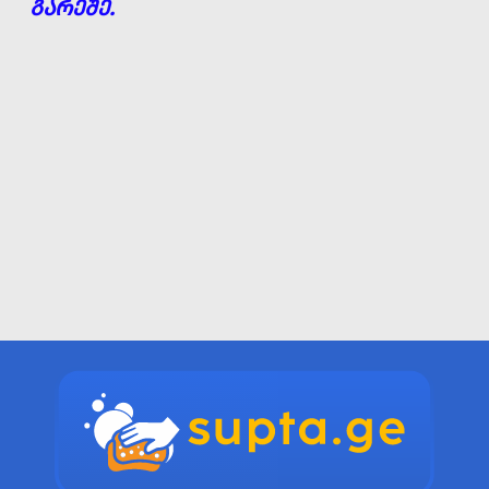
ᲒᲐᲠᲔᲨᲔ.