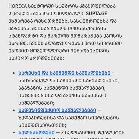
HORECA ᲡᲔᲥᲢᲝᲠᲨᲘ ᲡᲢᲣᲛᲠᲘᲡ ᲙᲛᲐᲧᲝᲤᲘᲚᲔᲑᲐ
ᲓᲔᲢᲐᲚᲔᲑᲖᲔᲐ ᲓᲐᲛᲝᲙᲘᲓᲔᲑᲣᲚᲘ.
SUPTA.GE
ᲔᲮᲛᲐᲠᲔᲑᲐ ᲠᲔᲡᲢᲝᲠᲜᲔᲑᲡ, ᲡᲐᲡᲢᲣᲛᲠᲝᲔᲑᲡᲐ ᲓᲐ
ᲙᲐᲤᲔᲔᲑᲡ, ᲨᲔᲘᲜᲐᲠᲩᲣᲜᲝᲜ ᲛᲝᲛᲡᲐᲮᲣᲠᲔᲑᲘᲡ
ᲡᲢᲐᲜᲓᲐᲠᲢᲘ ᲓᲐ ᲛᲐᲠᲗᲝᲜ ᲛᲝᲛᲐᲠᲐᲒᲔᲑᲐ ᲥᲐᲝᲡᲘᲡ
ᲒᲐᲠᲔᲨᲔ. ᲩᲕᲔᲜᲡ ᲞᲚᲐᲢᲤᲝᲠᲛᲐᲖᲔ ᲔᲠᲗ ᲡᲘᲕᲠᲪᲔᲨᲘ
ᲘᲞᲝᲕᲘᲗ ᲧᲝᲕᲔᲚᲓᲦᲘᲣᲠᲘ ᲛᲣᲨᲐᲝᲑᲘᲡᲗᲕᲘᲡ
ᲡᲐᲭᲘᲠᲝ ᲞᲠᲝᲓᲣᲥᲪᲘᲐᲡ:
ᲡᲐᲠᲔᲪᲮᲘ ᲓᲐ ᲡᲐᲬᲛᲔᲜᲓᲘ ᲡᲐᲨᲣᲐᲚᲔᲑᲔᲑᲘ
—
ᲡᲐᲛᲖᲐᲠᲔᲣᲚᲝᲡ ᲡᲐᲬᲛᲔᲜᲓᲘ ᲡᲐᲨᲣᲐᲚᲔᲑᲔᲑᲘ,
ᲐᲑᲐᲖᲐᲜᲘᲡ ᲡᲐᲬᲛᲔᲜᲓᲘ ᲡᲐᲨᲣᲐᲚᲔᲑᲔᲑᲘ,
ᲘᲜᲢᲔᲠᲘᲔᲠᲘᲡᲐ ᲓᲐ ᲐᲕᲔᲯᲘᲡ ᲡᲐᲬᲛᲔᲜᲓᲘ
ᲡᲐᲨᲣᲐᲚᲔᲑᲔᲑᲘ;
ᲡᲐᲓᲔᲖᲘᲜᲤᲔᲥᲪᲘᲝ ᲡᲐᲨᲣᲐᲚᲔᲑᲔᲑᲘ
—
ᲖᲔᲓᲐᲞᲘᲠᲔᲑᲘᲡᲐ ᲓᲐ ᲡᲐᲛᲣᲨᲐᲝ ᲡᲘᲕᲠᲪᲔᲔᲑᲘᲡ
ᲡᲘᲡᲣᲤᲗᲐᲕᲘᲡᲗᲕᲘᲡ;
ᲮᲔᲚᲡᲐᲮᲝᲪᲔᲑᲘ
— Z ᲮᲔᲚᲡᲐᲮᲝᲪᲘ, ᲢᲣᲐᲚᲔᲢᲘᲡ