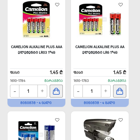
CAMELION ALKALINE PLUS AAA
CAMELION ALKALINE PLUS AA
ᲔᲚᲔᲛᲔᲜᲢᲘ LR03 1*4Ც
ᲔᲚᲔᲛᲔᲜᲢᲘ LR6 1*4Ც
1.45 ₾
1.45 ₾
ᲤᲐᲡᲘ
ᲤᲐᲡᲘ
1610-1784
ᲛᲐᲠᲐᲒᲨᲘᲐ
1610-1783
ᲛᲐᲠᲐᲒᲨᲘᲐ
-
-
+
+
ᲛᲘᲜᲘᲛᲣᲛ - 4 ᲪᲐᲚᲘ
ᲛᲘᲜᲘᲛᲣᲛ - 4 ᲪᲐᲚᲘ