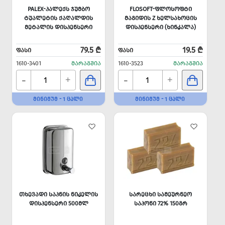
PALEX-ᲞᲐᲚᲔᲥᲡ ᲯᲣᲛᲑᲝ
FLOSOFT-ᲤᲚᲝᲡᲝᲤᲢᲘ
ᲢᲣᲐᲚᲔᲢᲘᲡ ᲥᲐᲦᲐᲚᲓᲘᲡ
ᲛᲐᲒᲘᲓᲘᲡ Z ᲮᲔᲚᲡᲐᲮᲝᲪᲘᲡ
ᲛᲔᲢᲐᲚᲘᲡ ᲓᲘᲡᲞᲔᲜᲡᲔᲠᲘ
ᲓᲘᲡᲞᲔᲜᲡᲔᲠᲘ (ᲮᲘᲜᲙᲐᲚᲐ)
79.5 ₾
19.5 ₾
ᲤᲐᲡᲘ
ᲤᲐᲡᲘ
1610-3401
ᲛᲐᲠᲐᲒᲨᲘᲐ
1610-3523
ᲛᲐᲠᲐᲒᲨᲘᲐ
-
-
+
+
ᲛᲘᲜᲘᲛᲣᲛ - 1 ᲪᲐᲚᲘ
ᲛᲘᲜᲘᲛᲣᲛ - 1 ᲪᲐᲚᲘ
ᲗᲮᲔᲕᲐᲓᲘ ᲡᲐᲞᲜᲘᲡ ᲜᲘᲙᲔᲚᲘᲡ
ᲡᲐᲠᲔᲪᲮᲘ ᲡᲐᲛᲔᲣᲠᲜᲔᲝ
ᲓᲘᲡᲞᲔᲜᲡᲔᲠᲘ 500ᲛᲚ
ᲡᲐᲞᲝᲜᲘ 72% 150ᲒᲠ