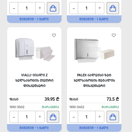
-
-
+
+
ᲛᲘᲜᲘᲛᲣᲛ - 1 ᲪᲐᲚᲘ
ᲛᲘᲜᲘᲛᲣᲛ - 1 ᲪᲐᲚᲘ
VIALLI-ᲕᲘᲐᲚᲘ Z
PALEX-ᲞᲐᲚᲔᲥᲡᲘ ᲖᲔᲢ
ᲮᲔᲚᲡᲐᲮᲝᲪᲘᲡ ᲗᲔᲗᲠᲘ
ᲮᲔᲚᲡᲐᲮᲝᲪᲘᲡ ᲛᲔᲢᲐᲚᲘᲡ
ᲓᲘᲡᲞᲔᲜᲡᲔᲠᲘ
ᲓᲘᲡᲞᲔᲜᲡᲔᲠᲘ
39.95 ₾
73.5 ₾
ᲤᲐᲡᲘ
ᲤᲐᲡᲘ
1610-3502
ᲛᲐᲠᲐᲒᲨᲘᲐ
1610-3402
ᲛᲐᲠᲐᲒᲨᲘᲐ
-
-
+
+
ᲛᲘᲜᲘᲛᲣᲛ - 1 ᲪᲐᲚᲘ
ᲛᲘᲜᲘᲛᲣᲛ - 1 ᲪᲐᲚᲘ