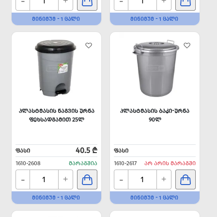
-
-
+
+
ᲛᲘᲜᲘᲛᲣᲛ - 1 ᲪᲐᲚᲘ
ᲛᲘᲜᲘᲛᲣᲛ - 1 ᲪᲐᲚᲘ
ᲞᲚᲐᲡᲢᲛᲐᲡᲘᲡ ᲜᲐᲒᲕᲘᲡ ᲣᲠᲜᲐ
ᲞᲚᲐᲡᲢᲛᲐᲡᲘᲡ ᲑᲐᲙᲘ-ᲣᲠᲜᲐ
ᲤᲔᲮᲡᲐᲓᲒᲐᲛᲘᲗ 25Ლ
90Ლ
40.5 ₾
ᲤᲐᲡᲘ
ᲤᲐᲡᲘ
1610-2608
ᲛᲐᲠᲐᲒᲨᲘᲐ
1610-2617
ᲐᲠ ᲐᲠᲘᲡ ᲛᲐᲠᲐᲒᲨᲘ
-
-
+
+
ᲛᲘᲜᲘᲛᲣᲛ - 1 ᲪᲐᲚᲘ
ᲛᲘᲜᲘᲛᲣᲛ - 1 ᲪᲐᲚᲘ