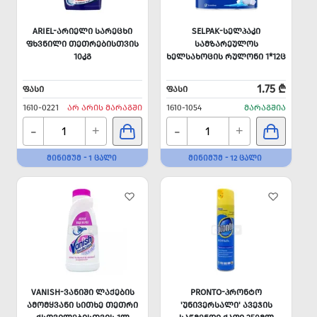
ARIEL-ᲐᲠᲘᲔᲚᲘ ᲡᲐᲠᲔᲪᲮᲘ
SELPAK-ᲡᲔᲚᲞᲐᲙᲘ
ᲤᲮᲕᲜᲘᲚᲘ ᲗᲔᲗᲠᲔᲑᲘᲡᲗᲕᲘᲡ
ᲡᲐᲛᲖᲐᲠᲔᲣᲚᲝᲡ
10ᲙᲒ
ᲮᲔᲚᲡᲐᲮᲝᲪᲘᲡ ᲠᲣᲚᲝᲜᲘ 1*12Ც
1.75 ₾
ᲤᲐᲡᲘ
ᲤᲐᲡᲘ
1610-0221
ᲐᲠ ᲐᲠᲘᲡ ᲛᲐᲠᲐᲒᲨᲘ
1610-1054
ᲛᲐᲠᲐᲒᲨᲘᲐ
-
-
+
+
ᲛᲘᲜᲘᲛᲣᲛ - 1 ᲪᲐᲚᲘ
ᲛᲘᲜᲘᲛᲣᲛ - 12 ᲪᲐᲚᲘ
VANISH-ᲕᲐᲜᲘᲨᲘ ᲚᲐᲥᲔᲑᲘᲡ
PRONTO-ᲞᲠᲝᲜᲢᲝ
ᲐᲛᲝᲛᲧᲕᲐᲜᲘ ᲡᲘᲗᲮᲔ ᲗᲔᲗᲠᲘ
'ᲣᲜᲘᲕᲔᲠᲡᲐᲚᲘ' ᲐᲕᲔᲯᲘᲡ