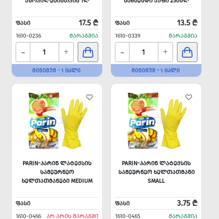
ᲥᲡᲝᲕᲘᲚᲔᲑᲘᲡᲗᲕᲘᲡ 1Ლ
ᲡᲐᲬᲛᲔᲜᲓᲘ ᲥᲐᲤᲘ 250ᲛᲚ
17.5 ₾
13.5 ₾
ᲤᲐᲡᲘ
ᲤᲐᲡᲘ
1610-0236
ᲛᲐᲠᲐᲒᲨᲘᲐ
1610-0339
ᲛᲐᲠᲐᲒᲨᲘᲐ
-
-
+
+
ᲛᲘᲜᲘᲛᲣᲛ - 1 ᲪᲐᲚᲘ
ᲛᲘᲜᲘᲛᲣᲛ - 1 ᲪᲐᲚᲘ
PARIN-ᲞᲐᲠᲘᲜ ᲚᲐᲢᲔᲥᲡᲘᲡ
PARIN-ᲞᲐᲠᲘᲜ ᲚᲐᲢᲔᲥᲡᲘᲡ
ᲡᲐᲛᲔᲣᲠᲜᲔᲝ
ᲡᲐᲛᲔᲣᲠᲜᲔᲝ ᲮᲔᲚᲗᲐᲗᲛᲐᲜᲘ
ᲮᲔᲚᲗᲐᲗᲛᲐᲜᲔᲑᲘ MEDIUM
SMALL
3.75 ₾
ᲤᲐᲡᲘ
ᲤᲐᲡᲘ
1610-0466
ᲐᲠ ᲐᲠᲘᲡ ᲛᲐᲠᲐᲒᲨᲘ
1610-0465
ᲛᲐᲠᲐᲒᲨᲘᲐ