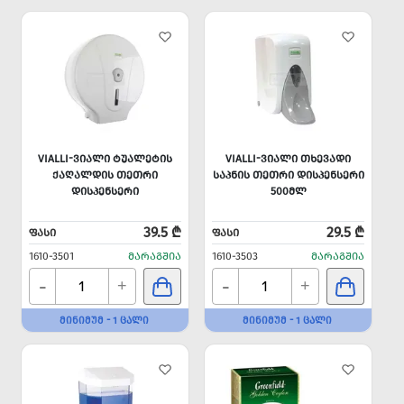
VIALLI-ᲕᲘᲐᲚᲘ ᲢᲣᲐᲚᲔᲢᲘᲡ
VIALLI-ᲕᲘᲐᲚᲘ ᲗᲮᲔᲕᲐᲓᲘ
ᲥᲐᲦᲐᲚᲓᲘᲡ ᲗᲔᲗᲠᲘ
ᲡᲐᲞᲜᲘᲡ ᲗᲔᲗᲠᲘ ᲓᲘᲡᲞᲔᲜᲡᲔᲠᲘ
ᲓᲘᲡᲞᲔᲜᲡᲔᲠᲘ
500ᲛᲚ
39.5 ₾
29.5 ₾
ᲤᲐᲡᲘ
ᲤᲐᲡᲘ
1610-3501
ᲛᲐᲠᲐᲒᲨᲘᲐ
1610-3503
ᲛᲐᲠᲐᲒᲨᲘᲐ
-
-
+
+
ᲛᲘᲜᲘᲛᲣᲛ - 1 ᲪᲐᲚᲘ
ᲛᲘᲜᲘᲛᲣᲛ - 1 ᲪᲐᲚᲘ