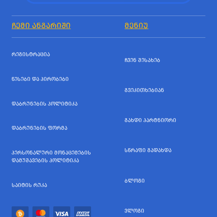
ᲩᲔᲛᲘ ᲐᲜᲒᲐᲠᲘᲨᲘ
ᲛᲔᲜᲘᲣ
ᲠᲔᲒᲘᲡᲢᲠᲐᲪᲘᲐ
ᲩᲕᲔᲜ ᲨᲔᲡᲐᲮᲔᲑ
ᲬᲔᲡᲔᲑᲘ ᲓᲐ ᲞᲘᲠᲝᲑᲔᲑᲘ
ᲒᲕᲔᲙᲘᲗᲮᲔᲑᲘᲐᲜ
ᲓᲐᲑᲠᲣᲜᲔᲑᲘᲡ ᲞᲝᲚᲘᲢᲘᲙᲐ
ᲒᲐᲮᲓᲘ ᲞᲐᲠᲢᲜᲘᲝᲠᲘ
ᲓᲐᲑᲠᲣᲜᲔᲑᲘᲡ ᲤᲝᲠᲛᲐ
ᲡᲬᲠᲐᲤᲘ ᲒᲐᲓᲐᲮᲓᲐ
ᲞᲔᲠᲡᲝᲜᲐᲚᲣᲠᲘ ᲛᲝᲜᲐᲪᲔᲛᲔᲑᲘᲡ
ᲓᲐᲛᲣᲨᲐᲕᲔᲑᲘᲡ ᲞᲝᲚᲘᲢᲘᲙᲐ
ᲑᲚᲝᲒᲘ
ᲡᲐᲘᲢᲘᲡ ᲠᲣᲙᲐ
ᲕᲚᲝᲒᲘ