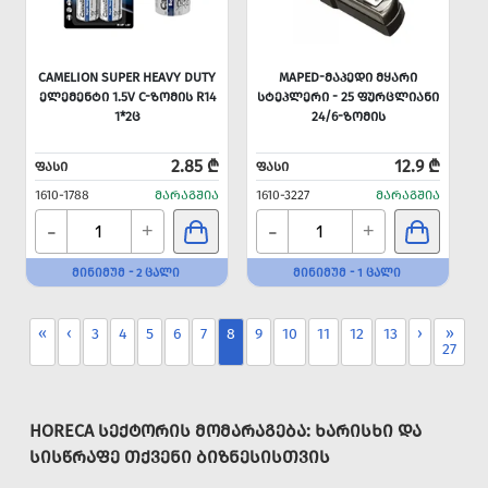
CAMELION SUPER HEAVY DUTY
MAPED-ᲛᲐᲞᲔᲓᲘ ᲛᲧᲐᲠᲘ
ᲔᲚᲔᲛᲔᲜᲢᲘ 1.5V C-ᲖᲝᲛᲘᲡ R14
ᲡᲢᲔᲞᲚᲔᲠᲘ - 25 ᲤᲣᲠᲪᲚᲘᲐᲜᲘ
1*2Ც
24/6-ᲖᲝᲛᲘᲡ
2.85 ₾
12.9 ₾
ᲤᲐᲡᲘ
ᲤᲐᲡᲘ
1610-1788
ᲛᲐᲠᲐᲒᲨᲘᲐ
1610-3227
ᲛᲐᲠᲐᲒᲨᲘᲐ
-
-
+
+
ᲛᲘᲜᲘᲛᲣᲛ - 2 ᲪᲐᲚᲘ
ᲛᲘᲜᲘᲛᲣᲛ - 1 ᲪᲐᲚᲘ
«
‹
3
4
5
6
7
8
9
10
11
12
13
›
»
27
HORECA ᲡᲔᲥᲢᲝᲠᲘᲡ ᲛᲝᲛᲐᲠᲐᲒᲔᲑᲐ: ᲮᲐᲠᲘᲡᲮᲘ ᲓᲐ
ᲡᲘᲡᲬᲠᲐᲤᲔ ᲗᲥᲕᲔᲜᲘ ᲑᲘᲖᲜᲔᲡᲘᲡᲗᲕᲘᲡ