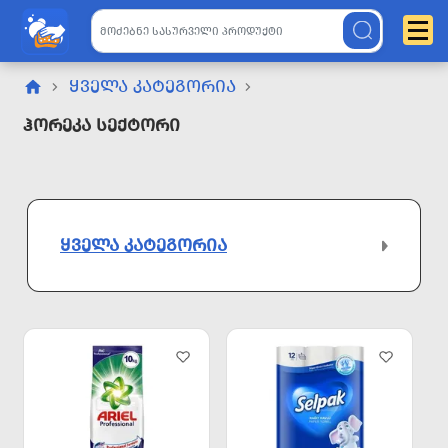
ᲧᲕᲔᲚᲐ ᲙᲐᲢᲔᲒᲝᲠᲘᲐ
Ჰორეკა Სექტორი
ᲧᲕᲔᲚᲐ ᲙᲐᲢᲔᲒᲝᲠᲘᲐ