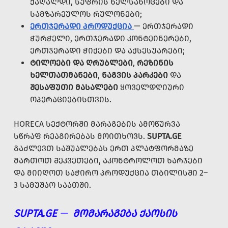
ᲥᲐᲦᲐᲚᲓᲘ, ᲡᲣᲤᲠᲘᲡ ᲮᲔᲚᲡᲐᲮᲝᲪᲔᲑᲘ ᲓᲐ
ᲡᲐᲛᲖᲐᲠᲔᲣᲚᲝᲡ ᲠᲣᲚᲝᲜᲔᲑᲘ;
ᲔᲠᲗᲯᲔᲠᲐᲓᲘ ᲞᲠᲝᲓᲣᲥᲪᲘᲐ
— ᲔᲠᲗᲯᲔᲠᲐᲓᲘ
ᲭᲣᲠᲭᲔᲚᲘ, ᲔᲠᲗᲯᲔᲠᲐᲓᲘ ᲙᲝᲜᲢᲔᲘᲜᲔᲠᲔᲑᲘ,
ᲔᲠᲗᲯᲔᲠᲐᲓᲘ ᲭᲘᲥᲔᲑᲘ ᲓᲐ ᲐᲥᲡᲔᲡᲣᲐᲠᲔᲑᲘ;
ᲢᲘᲚᲝᲔᲑᲘ ᲓᲐ ᲦᲠᲣᲑᲚᲔᲑᲘ
,
ᲠᲔᲖᲘᲜᲘᲡ
ᲮᲔᲚᲗᲐᲗᲛᲐᲜᲔᲑᲘ
,
ᲜᲐᲒᲕᲘᲡ ᲞᲐᲠᲙᲔᲑᲘ
ᲓᲐ
ᲨᲔᲡᲐᲤᲣᲗᲘ ᲛᲐᲡᲐᲚᲔᲑᲘ
ᲧᲝᲕᲔᲚᲓᲦᲘᲣᲠᲘ
ᲝᲞᲔᲠᲐᲪᲘᲔᲑᲘᲡᲗᲕᲘᲡ.
HORECA ᲡᲔᲥᲢᲝᲠᲨᲘ ᲛᲐᲠᲐᲒᲔᲑᲘᲡ ᲐᲛᲝᲬᲣᲠᲕᲐ
ᲡᲬᲠᲐᲤ ᲠᲔᲐᲒᲘᲠᲔᲑᲐᲡ ᲛᲝᲘᲗᲮᲝᲕᲡ.
SUPTA.GE
ᲒᲐᲫᲚᲔᲕᲗ ᲡᲐᲨᲣᲐᲚᲔᲑᲐᲡ ᲔᲠᲗ ᲞᲚᲐᲢᲤᲝᲠᲛᲐᲖᲔ
ᲛᲐᲠᲗᲝᲗ ᲨᲔᲙᲕᲔᲗᲔᲑᲘ, ᲐᲙᲝᲜᲢᲠᲝᲚᲝᲗ ᲮᲐᲠᲯᲔᲑᲘ
ᲓᲐ ᲛᲘᲘᲦᲝᲗ ᲡᲐᲭᲘᲠᲝ ᲞᲠᲝᲓᲣᲥᲪᲘᲐ ᲗᲑᲘᲚᲘᲡᲨᲘ 2–
3 ᲡᲐᲛᲣᲨᲐᲝ ᲡᲐᲐᲗᲨᲘ.
SUPTA.GE
—
ᲛᲝᲛᲐᲠᲐᲒᲔᲑᲐ ᲥᲐᲝᲡᲘᲡ