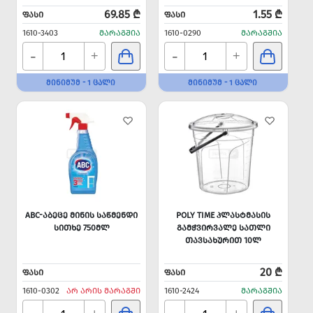
69.85 ₾
1.55 ₾
ᲤᲐᲡᲘ
ᲤᲐᲡᲘ
1610-3403
ᲛᲐᲠᲐᲒᲨᲘᲐ
1610-0290
ᲛᲐᲠᲐᲒᲨᲘᲐ
-
-
+
+
ᲛᲘᲜᲘᲛᲣᲛ - 1 ᲪᲐᲚᲘ
ᲛᲘᲜᲘᲛᲣᲛ - 1 ᲪᲐᲚᲘ
ABC-ᲐᲑᲔᲪᲔ ᲛᲘᲜᲘᲡ ᲡᲐᲬᲛᲔᲜᲓᲘ
POLY TIME ᲞᲚᲐᲡᲢᲛᲐᲡᲘᲡ
ᲡᲘᲗᲮᲔ 750ᲛᲚ
ᲒᲐᲛᲭᲕᲘᲠᲕᲐᲚᲔ ᲡᲐᲗᲚᲘ
ᲗᲐᲕᲡᲐᲮᲣᲠᲘᲗ 10Ლ
20 ₾
ᲤᲐᲡᲘ
ᲤᲐᲡᲘ
1610-0302
ᲐᲠ ᲐᲠᲘᲡ ᲛᲐᲠᲐᲒᲨᲘ
1610-2424
ᲛᲐᲠᲐᲒᲨᲘᲐ