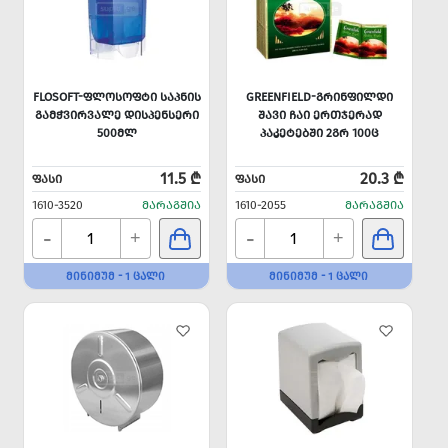
FLOSOFT-ᲤᲚᲝᲡᲝᲤᲢᲘ ᲡᲐᲞᲜᲘᲡ
GREENFIELD-ᲒᲠᲘᲜᲤᲘᲚᲓᲘ
ᲒᲐᲛᲭᲕᲘᲠᲕᲐᲚᲔ ᲓᲘᲡᲞᲔᲜᲡᲔᲠᲘ
ᲨᲐᲕᲘ ᲩᲐᲘ ᲔᲠᲗᲯᲔᲠᲐᲓ
500ᲛᲚ
ᲞᲐᲙᲔᲢᲔᲑᲨᲘ 2ᲒᲠ 100Ც
11.5 ₾
20.3 ₾
ᲤᲐᲡᲘ
ᲤᲐᲡᲘ
1610-3520
ᲛᲐᲠᲐᲒᲨᲘᲐ
1610-2055
ᲛᲐᲠᲐᲒᲨᲘᲐ
-
-
+
+
ᲛᲘᲜᲘᲛᲣᲛ - 1 ᲪᲐᲚᲘ
ᲛᲘᲜᲘᲛᲣᲛ - 1 ᲪᲐᲚᲘ